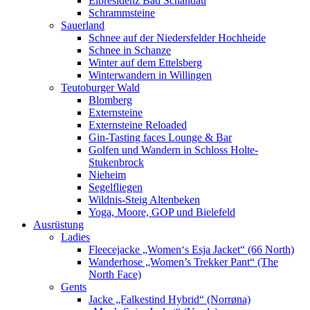
Elbresidenz Bad Schandau
Schrammsteine
Sauerland
Schnee auf der Niedersfelder Hochheide
Schnee in Schanze
Winter auf dem Ettelsberg
Winterwandern in Willingen
Teutoburger Wald
Blomberg
Externsteine
Externsteine Reloaded
Gin-Tasting faces Lounge & Bar
Golfen und Wandern in Schloss Holte-
Stukenbrock
Nieheim
Segelfliegen
Wildnis-Steig Altenbeken
Yoga, Moore, GOP und Bielefeld
Ausrüstung
Ladies
Fleecejacke „Women‘s Esja Jacket“ (66 North)
Wanderhose „Women’s Trekker Pant“ (The
North Face)
Gents
Jacke „Falkestind Hybrid“ (Norrøna)