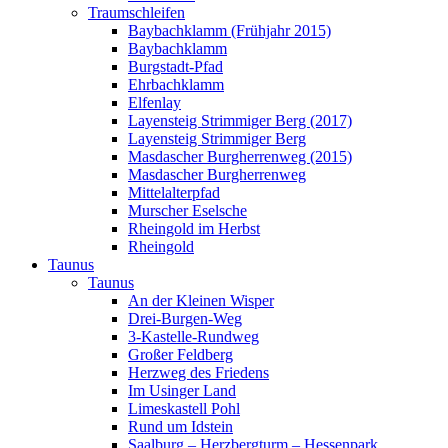
Traumschleifen
Baybachklamm (Frühjahr 2015)
Baybachklamm
Burgstadt-Pfad
Ehrbachklamm
Elfenlay
Layensteig Strimmiger Berg (2017)
Layensteig Strimmiger Berg
Masdascher Burgherrenweg (2015)
Masdascher Burgherrenweg
Mittelalterpfad
Murscher Eselsche
Rheingold im Herbst
Rheingold
Taunus
Taunus
An der Kleinen Wisper
Drei-Burgen-Weg
3-Kastelle-Rundweg
Großer Feldberg
Herzweg des Friedens
Im Usinger Land
Limeskastell Pohl
Rund um Idstein
Saalburg – Herzbergturm – Hessenpark