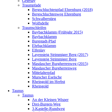
Geierlay
Traumpfade
Bergschluchtenpfad Ehrenburg (2018)
Bergschluchtenweg Ehrenburg
Schwalberstieg
Wolfsdelle
Traumschleifen
Baybachklamm (Frühjahr 2015)
Baybachklamm
Burgstadt-Pfad
Ehrbachklamm
Elfenlay
Layensteig Strimmiger Berg (2017)
Layensteig Strimmiger Berg
Masdascher Burgherrenweg (2015)
Masdascher Burgherrenweg
Mittelalterpfad
Murscher Eselsche
Rheingold im Herbst
Rheingold
Taunus
Taunus
An der Kleinen Wisper
Drei-Burgen-Weg
3-Kastelle-Rundweg