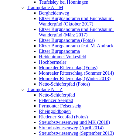
Teufelsley bei Hönningen
Traumpfade A – M
Bergheidenweg
Eltzer Burgpanorama und Buchsbaum-
Wanderpfad (Oktober 2017)
Eltzer Burgpanorama und Buchsbaum-
Wanderpfad (März 2017)
Eltzer Burgpanorama (Fotos)
Eltzer Burgpanorama feat. M. Andrack
Eltzer Burgpanorama
Heidehimmel Volkesfeld
Hochbermeler
Monrealer Ritterschlag (Fotos)
Monrealer Ritterschlag (Sommer 2014)
Monrealer Ritterschlag (Winter 2013)
Nette-Schieferpfad (Fotos)
Traumpfade N – Z
Nette-Schieferpfad
Pellenzer Seepfad
Pyrmonter Felsensteig
Rheingoldbogen
Riedener Seepfad (Fotos)
Streuobstwiesenweg und MK (2018)
Streuobstwiesenweg (April 2014)
Streuobstwiesenweg (September 2013)