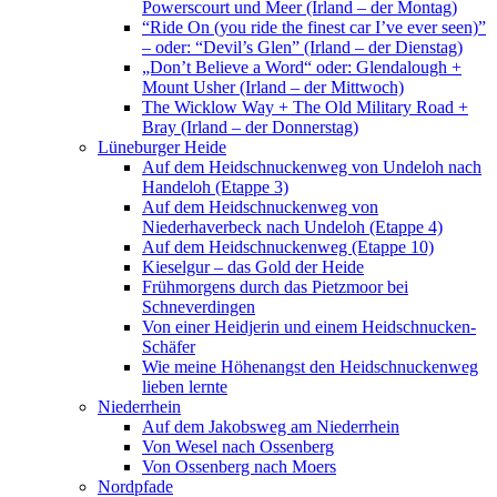
Powerscourt und Meer (Irland – der Montag)
“Ride On (you ride the finest car I’ve ever seen)”
– oder: “Devil’s Glen” (Irland – der Dienstag)
„Don’t Believe a Word“ oder: Glendalough +
Mount Usher (Irland – der Mittwoch)
The Wicklow Way + The Old Military Road +
Bray (Irland – der Donnerstag)
Lüneburger Heide
Auf dem Heidschnuckenweg von Undeloh nach
Handeloh (Etappe 3)
Auf dem Heidschnuckenweg von
Niederhaverbeck nach Undeloh (Etappe 4)
Auf dem Heidschnuckenweg (Etappe 10)
Kieselgur – das Gold der Heide
Frühmorgens durch das Pietzmoor bei
Schneverdingen
Von einer Heidjerin und einem Heidschnucken-
Schäfer
Wie meine Höhenangst den Heidschnuckenweg
lieben lernte
Niederrhein
Auf dem Jakobsweg am Niederrhein
Von Wesel nach Ossenberg
Von Ossenberg nach Moers
Nordpfade