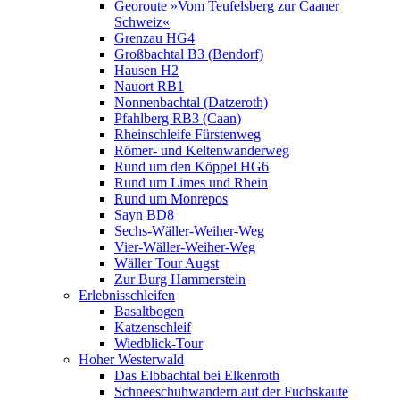
Georoute »Vom Teufelsberg zur Caaner
Schweiz«
Grenzau HG4
Großbachtal B3 (Bendorf)
Hausen H2
Nauort RB1
Nonnenbachtal (Datzeroth)
Pfahlberg RB3 (Caan)
Rheinschleife Fürstenweg
Römer- und Keltenwanderweg
Rund um den Köppel HG6
Rund um Limes und Rhein
Rund um Monrepos
Sayn BD8
Sechs-Wäller-Weiher-Weg
Vier-Wäller-Weiher-Weg
Wäller Tour Augst
Zur Burg Hammerstein
Erlebnisschleifen
Basaltbogen
Katzenschleif
Wiedblick-Tour
Hoher Westerwald
Das Elbbachtal bei Elkenroth
Schneeschuhwandern auf der Fuchskaute