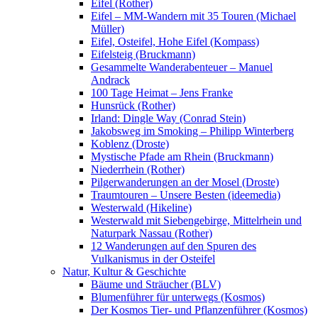
Eifel (Rother)
Eifel – MM-Wandern mit 35 Touren (Michael
Müller)
Eifel, Osteifel, Hohe Eifel (Kompass)
Eifelsteig (Bruckmann)
Gesammelte Wanderabenteuer – Manuel
Andrack
100 Tage Heimat – Jens Franke
Hunsrück (Rother)
Irland: Dingle Way (Conrad Stein)
Jakobsweg im Smoking – Philipp Winterberg
Koblenz (Droste)
Mystische Pfade am Rhein (Bruckmann)
Niederrhein (Rother)
Pilgerwanderungen an der Mosel (Droste)
Traumtouren – Unsere Besten (ideemedia)
Westerwald (Hikeline)
Westerwald mit Siebengebirge, Mittelrhein und
Naturpark Nassau (Rother)
12 Wanderungen auf den Spuren des
Vulkanismus in der Osteifel
Natur, Kultur & Geschichte
Bäume und Sträucher (BLV)
Blumenführer für unterwegs (Kosmos)
Der Kosmos Tier- und Pflanzenführer (Kosmos)