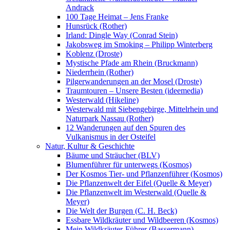
Andrack
100 Tage Heimat – Jens Franke
Hunsrück (Rother)
Irland: Dingle Way (Conrad Stein)
Jakobsweg im Smoking – Philipp Winterberg
Koblenz (Droste)
Mystische Pfade am Rhein (Bruckmann)
Niederrhein (Rother)
Pilgerwanderungen an der Mosel (Droste)
Traumtouren – Unsere Besten (ideemedia)
Westerwald (Hikeline)
Westerwald mit Siebengebirge, Mittelrhein und
Naturpark Nassau (Rother)
12 Wanderungen auf den Spuren des
Vulkanismus in der Osteifel
Natur, Kultur & Geschichte
Bäume und Sträucher (BLV)
Blumenführer für unterwegs (Kosmos)
Der Kosmos Tier- und Pflanzenführer (Kosmos)
Die Pflanzenwelt der Eifel (Quelle & Meyer)
Die Pflanzenwelt im Westerwald (Quelle &
Meyer)
Die Welt der Burgen (C. H. Beck)
Essbare Wildkräuter und Wildbeeren (Kosmos)
Mein Wildkräuter-Führer (Bassermann)