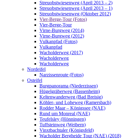
Streuobstwiesenweg (April 2013 – 2)
Streuobstwiesenweg (April 2013 – 1)
Streuobstwiesenweg (Oktober 2012)
Vier-Berge-Tour (Fotos)
Vier-Berge-Tour
Virne-Burgweg (2014)
Virne-Burgweg (2012)
Vulkanpfad (Fotos)
Vulkanpfad
Wacholderweg (2017)
Wacholderweg
Wacholderweg
Nordeifel
Narzissenroute (Fotos)
Osteifel
Burgpanorama (Niederzissen)
Hügelgräberweg (Bassenheim)
Keltenwanderweg (Bad Breisig)
Köhler- und Loheweg (Ramersbach)
Rodder Maar – Königssee (NAE)
Rund um Monreal (NAE)
Teufelsley (Hönningen)
Tuffsteinweg (Weibern)
Vinxtbachtaler (Königsfeld)
Wacholder Bergheide Tour (NAE) (2018)