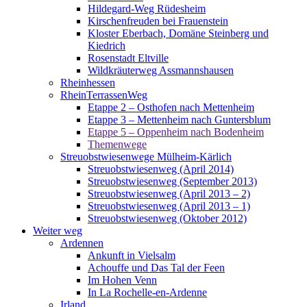
Hildegard-Weg Rüdesheim
Kirschenfreuden bei Frauenstein
Kloster Eberbach, Domäne Steinberg und
Kiedrich
Rosenstadt Eltville
Wildkräuterweg Assmannshausen
Rheinhessen
RheinTerrassenWeg
Etappe 2 – Osthofen nach Mettenheim
Etappe 3 – Mettenheim nach Guntersblum
Etappe 5 – Oppenheim nach Bodenheim
Themenwege
Streuobstwiesenwege Mülheim-Kärlich
Streuobstwiesenweg (April 2014)
Streuobstwiesenweg (September 2013)
Streuobstwiesenweg (April 2013 – 2)
Streuobstwiesenweg (April 2013 – 1)
Streuobstwiesenweg (Oktober 2012)
Weiter weg
Ardennen
Ankunft in Vielsalm
Achouffe und Das Tal der Feen
Im Hohen Venn
In La Rochelle-en-Ardenne
Irland