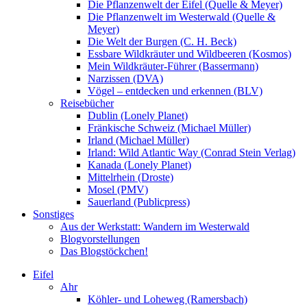
Die Pflanzenwelt der Eifel (Quelle & Meyer)
Die Pflanzenwelt im Westerwald (Quelle &
Meyer)
Die Welt der Burgen (C. H. Beck)
Essbare Wildkräuter und Wildbeeren (Kosmos)
Mein Wildkräuter-Führer (Bassermann)
Narzissen (DVA)
Vögel – entdecken und erkennen (BLV)
Reisebücher
Dublin (Lonely Planet)
Fränkische Schweiz (Michael Müller)
Irland (Michael Müller)
Irland: Wild Atlantic Way (Conrad Stein Verlag)
Kanada (Lonely Planet)
Mittelrhein (Droste)
Mosel (PMV)
Sauerland (Publicpress)
Sonstiges
Aus der Werkstatt: Wandern im Westerwald
Blogvorstellungen
Das Blogstöckchen!
Eifel
Ahr
Köhler- und Loheweg (Ramersbach)