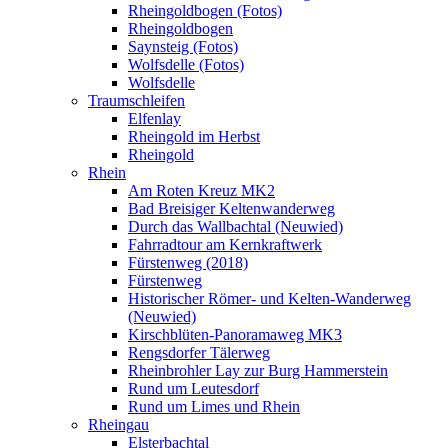
Rheingoldbogen (Fotos)
Rheingoldbogen
Saynsteig (Fotos)
Wolfsdelle (Fotos)
Wolfsdelle
Traumschleifen
Elfenlay
Rheingold im Herbst
Rheingold
Rhein
Am Roten Kreuz MK2
Bad Breisiger Keltenwanderweg
Durch das Wallbachtal (Neuwied)
Fahrradtour am Kernkraftwerk
Fürstenweg (2018)
Fürstenweg
Historischer Römer- und Kelten-Wanderweg
(Neuwied)
Kirschblüten-Panoramaweg MK3
Rengsdorfer Tälerweg
Rheinbrohler Lay zur Burg Hammerstein
Rund um Leutesdorf
Rund um Limes und Rhein
Rheingau
Elsterbachtal