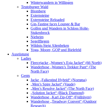
Winterwandern in Willingen
Teutoburger Wald
Blomberg
Externsteine
Externsteine Reloaded
Gin-Tasting faces Lounge & Bar
Golfen und Wandern in Schloss Holte-
Stukenbrock
Nieheim
Segelfliegen
Wildnis-Steig Altenbeken
Yoga, Moore, GOP und Bielefeld
Ausrüstung
Ladies
Fleecejacke „Women‘s Esja Jacket“ (66 North)
Wanderhose „Women’s Trekker Pant“ (The
North Face)
Gents
Jacke „Falkestind Hybrid“ (Norrøna)
„Men’s Spire Jacket“ (Vaude)
„Men’s Resolve Jacket“ (The North Face)
„Solution Jacket“ (Black Diamond)
Wanderhose „Karl Zip-Off“ (Fjällräven)
Wanderhose „Treadway Convert“ (Outdoor
Research)