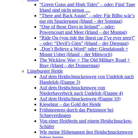
“Green Grass and High Tides” – oder: Fünf Tage
Irland sind nicht genug …
“There and Back Again” – oder: Für Bilbo wär’s
nur ein Spaziergang (Irland – der Sonntag)
“One of those Days in Ireland” – oder:
Powerscourt und Meer (Irland – der Montag)
“Ride On (you ride the finest car I’ve ever seen)”
– oder: “Devil’s Glen” (Irland – der Dienstag)
„Don’t Believe a Word“ oder: Glendalough +
Mount Usher (Irland – der Mittwoch)
The Wicklow Way + The Old Military Road +
Bray (Irland – der Donnerstag)
Lüneburger Heide
Auf dem Heidschnuckenweg von Undeloh nach
Handeloh (Etappe 3)
Auf dem Heidschnuckenweg von
Niederhaverbeck nach Undeloh (Etappe 4)
Auf dem Heidschnuckenweg (Etappe 10)
Kieselgur – das Gold der Heide
Frühmorgens durch das Pietzmoor bei
Schneverdingen
Von einer Heidjerin und einem Heidschnucken-
Schäfer
Wie meine Höhenangst den Heidschnuckenweg
lieben lernte