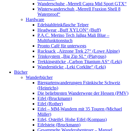
Wanderschuhe „Merrell Capra Mid Sport GTX“
Winterwanderschuh „Merrell Fraxion Shell 8
Waterproof“
Hardware
Edelstahltrinkflasche Telper
Headwear „Buff XYLON“ (Buff)
P.A.C. Merino Tech Jallga Mali Blue –
Multifunktionstuch
Pronto Café für unterwegs
Rucksack „Airzone Trek 27“ (Lowe Alpine)
Trinksystem „Big Zip SL“ (Platypus)
Trekkingstöcke „Carbon Titanium AS“ (Leki)
Wanderstöcke „Leki Corklite“ (Leki)
Bücher
Wanderbücher
Biergartenwanderungen Fränkische Schweiz
(Heinrichs)
Die beliebtesten Wanderwege der Hessen (PMV)
Eifel (Bruckmann)
Eifel (Rother)
Eifel – MM-Wandern mit 35 Touren (Michael
Müller)
Eifel, Osteifel, Hohe Eifel (Kompass)
Eifelsteig (Bruckmann)
Gesammelte Wanderabenteuer – Manuel