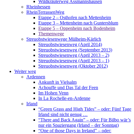
Wildkräuterweg Assmannshausen
Rheinhessen
RheinTerrassenWeg
Etappe 2 – Osthofen nach Mettenheim
Etappe 3 – Mettenheim nach Guntersblum
Etappe 5 – Oppenheim nach Bodenheim
Themenwege
Streuobstwiesenwege Mülheim-Kärlich
Streuobstwiesenweg (April 2014)
Streuobstwiesenweg (September 2013)
Streuobstwiesenweg (April 2013 – 2)
Streuobstwiesenweg (April 2013 – 1)
Streuobstwiesenweg (Oktober 2012)
Weiter weg
Ardennen
Ankunft in Vielsalm
Achouffe und Das Tal der Feen
Im Hohen Venn
In La Rochelle-en-Ardenne
Irland
“Green Grass and High Tides” – oder: Fünf Tage
Irland sind nicht genug …
“There and Back Again” – oder: Für Bilbo wär’s
nur ein Spaziergang (Irland – der Sonntag)
“One of those Days in Ireland” – oder: