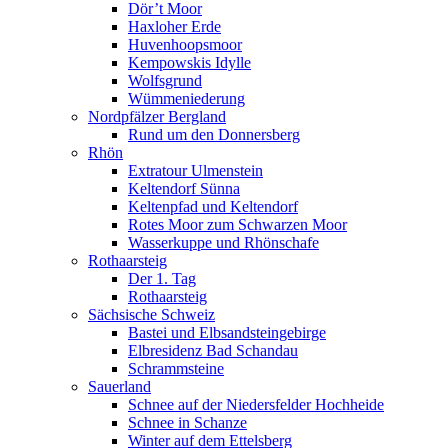
Dör’t Moor
Haxloher Erde
Huvenhoopsmoor
Kempowskis Idylle
Wolfsgrund
Wümmeniederung
Nordpfälzer Bergland
Rund um den Donnersberg
Rhön
Extratour Ulmenstein
Keltendorf Sünna
Keltenpfad und Keltendorf
Rotes Moor zum Schwarzen Moor
Wasserkuppe und Rhönschafe
Rothaarsteig
Der 1. Tag
Rothaarsteig
Sächsische Schweiz
Bastei und Elbsandsteingebirge
Elbresidenz Bad Schandau
Schrammsteine
Sauerland
Schnee auf der Niedersfelder Hochheide
Schnee in Schanze
Winter auf dem Ettelsberg