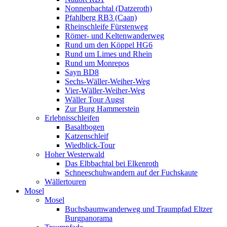
Nonnenbachtal (Datzeroth)
Pfahlberg RB3 (Caan)
Rheinschleife Fürstenweg
Römer- und Keltenwanderweg
Rund um den Köppel HG6
Rund um Limes und Rhein
Rund um Monrepos
Sayn BD8
Sechs-Wäller-Weiher-Weg
Vier-Wäller-Weiher-Weg
Wäller Tour Augst
Zur Burg Hammerstein
Erlebnisschleifen
Basaltbogen
Katzenschleif
Wiedblick-Tour
Hoher Westerwald
Das Elbbachtal bei Elkenroth
Schneeschuhwandern auf der Fuchskaute
Wällertouren
Mosel
Mosel
Buchsbaumwanderweg und Traumpfad Eltzer
Burgpanorama