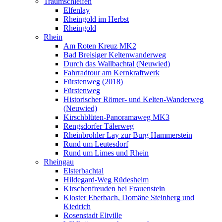
Traumschleifen
Elfenlay
Rheingold im Herbst
Rheingold
Rhein
Am Roten Kreuz MK2
Bad Breisiger Keltenwanderweg
Durch das Wallbachtal (Neuwied)
Fahrradtour am Kernkraftwerk
Fürstenweg (2018)
Fürstenweg
Historischer Römer- und Kelten-Wanderweg
(Neuwied)
Kirschblüten-Panoramaweg MK3
Rengsdorfer Tälerweg
Rheinbrohler Lay zur Burg Hammerstein
Rund um Leutesdorf
Rund um Limes und Rhein
Rheingau
Elsterbachtal
Hildegard-Weg Rüdesheim
Kirschenfreuden bei Frauenstein
Kloster Eberbach, Domäne Steinberg und
Kiedrich
Rosenstadt Eltville