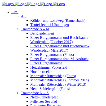
Eifel
Ahr
Köhler- und Loheweg (Ramersbach)
Teufelsley bei Hönningen
Traumpfade A – M
Bergheidenweg
Eltzer Burgpanorama und Buchsbaum-
Wanderpfad (Oktober 2017)
Eltzer Burgpanorama und Buchsbaum-
Wanderpfad (März 2017)
Eltzer Burgpanorama (Fotos)
Eltzer Burgpanorama feat. M. Andrack
Eltzer Burgpanorama
Heidehimmel Volkesfeld
Hochbermeler
Monrealer Ritterschlag (Fotos)
Monrealer Ritterschlag (Sommer 2014)
Monrealer Ritterschlag (Winter 2013)
Nette-Schieferpfad (Fotos)
Traumpfade N – Z
Nette-Schieferpfad
Pellenzer Seepfad
Pyrmonter Felsensteig