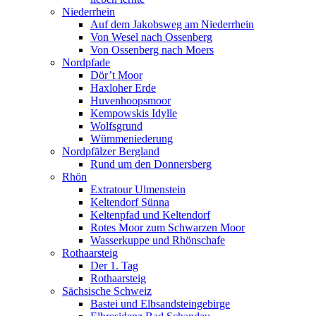
Niederrhein
Auf dem Jakobsweg am Niederrhein
Von Wesel nach Ossenberg
Von Ossenberg nach Moers
Nordpfade
Dör’t Moor
Haxloher Erde
Huvenhoopsmoor
Kempowskis Idylle
Wolfsgrund
Wümmeniederung
Nordpfälzer Bergland
Rund um den Donnersberg
Rhön
Extratour Ulmenstein
Keltendorf Sünna
Keltenpfad und Keltendorf
Rotes Moor zum Schwarzen Moor
Wasserkuppe und Rhönschafe
Rothaarsteig
Der 1. Tag
Rothaarsteig
Sächsische Schweiz
Bastei und Elbsandsteingebirge