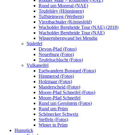
Rodder Maar – Königssee (NAE)
Rund um Monreal (NAE)
Teufelsley (Hönningen)
Tuffsteinweg (Weibern)
Vinxtbachtaler (Königsfeld)
Wacholder Bergheide Tour (NAE) (2018)
Wacholder Bergheide Tour (NAE)
Wingertsbergwand bei Mendig
Südeifel
Devon-Pfad (Fotos)
Neuerburg (Fotos)
Teufelsschlucht (Fotos)
Vulkaneifel
Eselwandern Bongard (Fotos)
Himmerod (Fotos)
Holzmaar (Fotos)
Manderscheid (Fotos)
Moore-Pfad Schneifel (Fotos)
Moore-Pfad Schneifel
Rund um Gerolstein (Fotos)
Rund um Prüm
Schönecker Schweiz
Steffeln (Fotos)
Winter in Prüm
Hunsrück