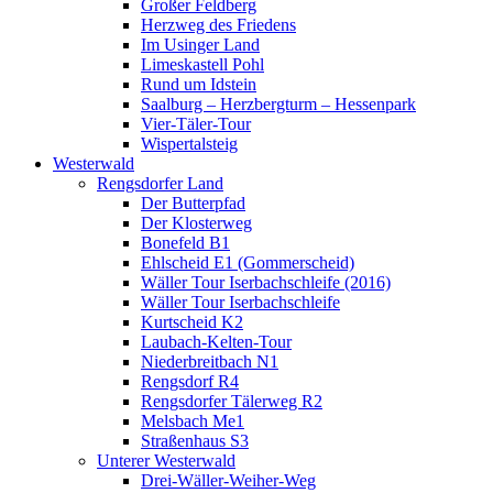
Großer Feldberg
Herzweg des Friedens
Im Usinger Land
Limeskastell Pohl
Rund um Idstein
Saalburg – Herzbergturm – Hessenpark
Vier-Täler-Tour
Wispertalsteig
Westerwald
Rengsdorfer Land
Der Butterpfad
Der Klosterweg
Bonefeld B1
Ehlscheid E1 (Gommerscheid)
Wäller Tour Iserbachschleife (2016)
Wäller Tour Iserbachschleife
Kurtscheid K2
Laubach-Kelten-Tour
Niederbreitbach N1
Rengsdorf R4
Rengsdorfer Tälerweg R2
Melsbach Me1
Straßenhaus S3
Unterer Westerwald
Drei-Wäller-Weiher-Weg