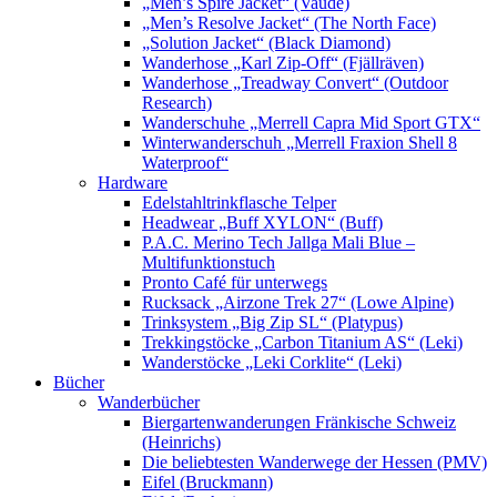
„Men’s Spire Jacket“ (Vaude)
„Men’s Resolve Jacket“ (The North Face)
„Solution Jacket“ (Black Diamond)
Wanderhose „Karl Zip-Off“ (Fjällräven)
Wanderhose „Treadway Convert“ (Outdoor
Research)
Wanderschuhe „Merrell Capra Mid Sport GTX“
Winterwanderschuh „Merrell Fraxion Shell 8
Waterproof“
Hardware
Edelstahltrinkflasche Telper
Headwear „Buff XYLON“ (Buff)
P.A.C. Merino Tech Jallga Mali Blue –
Multifunktionstuch
Pronto Café für unterwegs
Rucksack „Airzone Trek 27“ (Lowe Alpine)
Trinksystem „Big Zip SL“ (Platypus)
Trekkingstöcke „Carbon Titanium AS“ (Leki)
Wanderstöcke „Leki Corklite“ (Leki)
Bücher
Wanderbücher
Biergartenwanderungen Fränkische Schweiz
(Heinrichs)
Die beliebtesten Wanderwege der Hessen (PMV)
Eifel (Bruckmann)