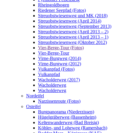
Rheingoldbogen
Riedener Seepfad (Fotos)
Streuobstwiesenweg und MK (2018)
Streuobstwiesenweg (April 2014)
Streuobstwiesenweg (September 2013)
Streuobstwiesenweg (April 2013 – 2)
Streuobstwiesenweg (April 2013 – 1)
Streuobstwiesenweg (Oktober 2012)
Vier-Berge-Tour (Fotos)
Vier-Berge-Tour
Virne-Burgweg (2014)
Virne-Burgweg (2012)
Vulkanpfad (Fotos)
Vulkanpfad
Wacholderweg (2017)
Wacholderweg
Wacholderweg
Nordeifel
Narzissenroute (Fotos)
Osteifel
Burgpanorama (Niederzissen)
Hügelgräberweg (Bassenheim)
Keltenwanderweg (Bad Breisig)
Köhler- und Loheweg (Ramersbach)