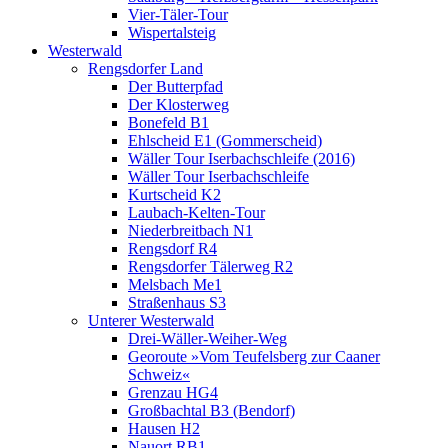
Vier-Täler-Tour
Wispertalsteig
Westerwald
Rengsdorfer Land
Der Butterpfad
Der Klosterweg
Bonefeld B1
Ehlscheid E1 (Gommerscheid)
Wäller Tour Iserbachschleife (2016)
Wäller Tour Iserbachschleife
Kurtscheid K2
Laubach-Kelten-Tour
Niederbreitbach N1
Rengsdorf R4
Rengsdorfer Tälerweg R2
Melsbach Me1
Straßenhaus S3
Unterer Westerwald
Drei-Wäller-Weiher-Weg
Georoute »Vom Teufelsberg zur Caaner
Schweiz«
Grenzau HG4
Großbachtal B3 (Bendorf)
Hausen H2
Nauort RB1