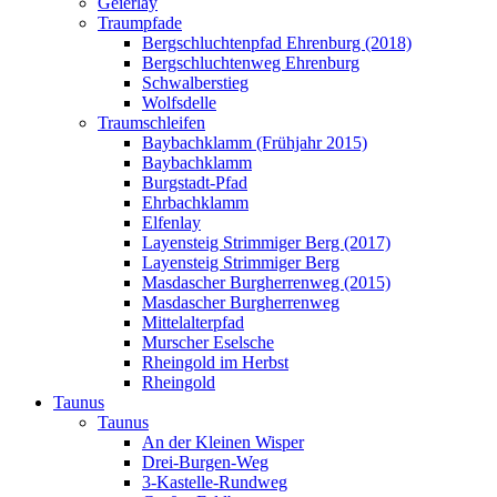
Geierlay
Traumpfade
Bergschluchtenpfad Ehrenburg (2018)
Bergschluchtenweg Ehrenburg
Schwalberstieg
Wolfsdelle
Traumschleifen
Baybachklamm (Frühjahr 2015)
Baybachklamm
Burgstadt-Pfad
Ehrbachklamm
Elfenlay
Layensteig Strimmiger Berg (2017)
Layensteig Strimmiger Berg
Masdascher Burgherrenweg (2015)
Masdascher Burgherrenweg
Mittelalterpfad
Murscher Eselsche
Rheingold im Herbst
Rheingold
Taunus
Taunus
An der Kleinen Wisper
Drei-Burgen-Weg
3-Kastelle-Rundweg