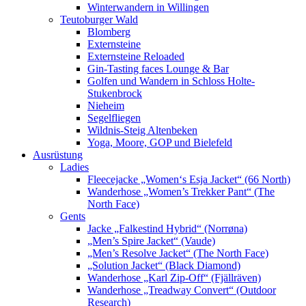
Winterwandern in Willingen
Teutoburger Wald
Blomberg
Externsteine
Externsteine Reloaded
Gin-Tasting faces Lounge & Bar
Golfen und Wandern in Schloss Holte-
Stukenbrock
Nieheim
Segelfliegen
Wildnis-Steig Altenbeken
Yoga, Moore, GOP und Bielefeld
Ausrüstung
Ladies
Fleecejacke „Women‘s Esja Jacket“ (66 North)
Wanderhose „Women’s Trekker Pant“ (The
North Face)
Gents
Jacke „Falkestind Hybrid“ (Norrøna)
„Men’s Spire Jacket“ (Vaude)
„Men’s Resolve Jacket“ (The North Face)
„Solution Jacket“ (Black Diamond)
Wanderhose „Karl Zip-Off“ (Fjällräven)
Wanderhose „Treadway Convert“ (Outdoor
Research)