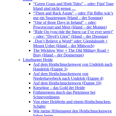
“Green Grass and High Tides” – oder: Fünf Tage
Irland sind nicht genug …
“There and Back Again” – oder: Für Bilbo wär’s
nur ein Spaziergang (Irland – der Sonntag)
“One of those Days in Ireland” – oder:
Powerscourt und Meer (Irland – der Montag)
“Ride On (you ride the finest car I’ve ever seen)”
– oder: “Devil’s Glen” (Irland – der Dienstag)
„Don’t Believe a Word“ oder: Glendalough +
Mount Usher (Irland – der Mittwoch)
The Wicklow Way + The Old Military Road +
Bray (Irland – der Donnerstag)
Lüneburger Heide
Auf dem Heidschnuckenweg von Undeloh nach
Handeloh (Etappe 3)
Auf dem Heidschnuckenweg von
Niederhaverbeck nach Undeloh (Etappe 4)
Auf dem Heidschnuckenweg (Etappe 10)
Kieselgur – das Gold der Heide
Frühmorgens durch das Pietzmoor bei
Schneverdingen
Von einer Heidjerin und einem Heidschnucken-
Schäfer
Wie meine Höhenangst den Heidschnuckenweg
lieben lernte