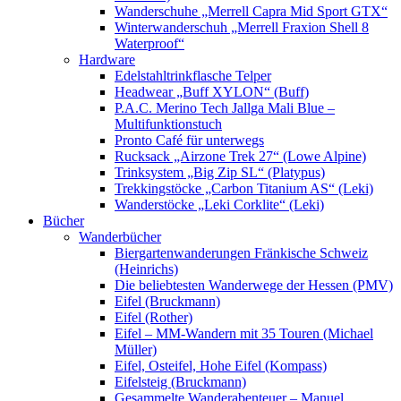
Wanderschuhe „Merrell Capra Mid Sport GTX“
Winterwanderschuh „Merrell Fraxion Shell 8
Waterproof“
Hardware
Edelstahltrinkflasche Telper
Headwear „Buff XYLON“ (Buff)
P.A.C. Merino Tech Jallga Mali Blue –
Multifunktionstuch
Pronto Café für unterwegs
Rucksack „Airzone Trek 27“ (Lowe Alpine)
Trinksystem „Big Zip SL“ (Platypus)
Trekkingstöcke „Carbon Titanium AS“ (Leki)
Wanderstöcke „Leki Corklite“ (Leki)
Bücher
Wanderbücher
Biergartenwanderungen Fränkische Schweiz
(Heinrichs)
Die beliebtesten Wanderwege der Hessen (PMV)
Eifel (Bruckmann)
Eifel (Rother)
Eifel – MM-Wandern mit 35 Touren (Michael
Müller)
Eifel, Osteifel, Hohe Eifel (Kompass)
Eifelsteig (Bruckmann)
Gesammelte Wanderabenteuer – Manuel