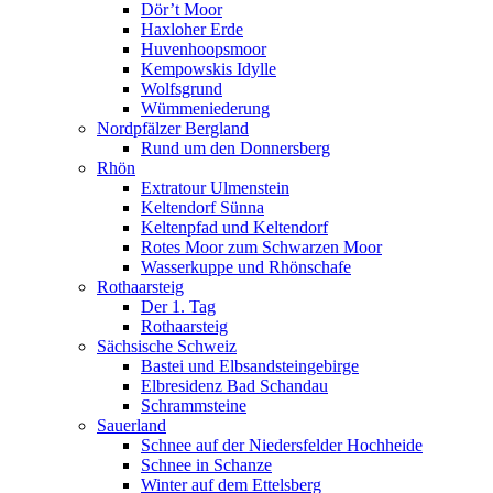
Dör’t Moor
Haxloher Erde
Huvenhoopsmoor
Kempowskis Idylle
Wolfsgrund
Wümmeniederung
Nordpfälzer Bergland
Rund um den Donnersberg
Rhön
Extratour Ulmenstein
Keltendorf Sünna
Keltenpfad und Keltendorf
Rotes Moor zum Schwarzen Moor
Wasserkuppe und Rhönschafe
Rothaarsteig
Der 1. Tag
Rothaarsteig
Sächsische Schweiz
Bastei und Elbsandsteingebirge
Elbresidenz Bad Schandau
Schrammsteine
Sauerland
Schnee auf der Niedersfelder Hochheide
Schnee in Schanze
Winter auf dem Ettelsberg