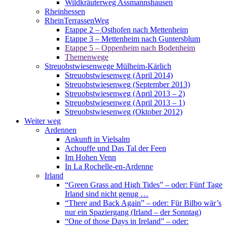
Wildkräuterweg Assmannshausen
Rheinhessen
RheinTerrassenWeg
Etappe 2 – Osthofen nach Mettenheim
Etappe 3 – Mettenheim nach Guntersblum
Etappe 5 – Oppenheim nach Bodenheim
Themenwege
Streuobstwiesenwege Mülheim-Kärlich
Streuobstwiesenweg (April 2014)
Streuobstwiesenweg (September 2013)
Streuobstwiesenweg (April 2013 – 2)
Streuobstwiesenweg (April 2013 – 1)
Streuobstwiesenweg (Oktober 2012)
Weiter weg
Ardennen
Ankunft in Vielsalm
Achouffe und Das Tal der Feen
Im Hohen Venn
In La Rochelle-en-Ardenne
Irland
“Green Grass and High Tides” – oder: Fünf Tage
Irland sind nicht genug …
“There and Back Again” – oder: Für Bilbo wär’s
nur ein Spaziergang (Irland – der Sonntag)
“One of those Days in Ireland” – oder: