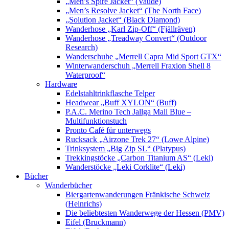
„Men’s Spire Jacket“ (Vaude)
„Men’s Resolve Jacket“ (The North Face)
„Solution Jacket“ (Black Diamond)
Wanderhose „Karl Zip-Off“ (Fjällräven)
Wanderhose „Treadway Convert“ (Outdoor
Research)
Wanderschuhe „Merrell Capra Mid Sport GTX“
Winterwanderschuh „Merrell Fraxion Shell 8
Waterproof“
Hardware
Edelstahltrinkflasche Telper
Headwear „Buff XYLON“ (Buff)
P.A.C. Merino Tech Jallga Mali Blue –
Multifunktionstuch
Pronto Café für unterwegs
Rucksack „Airzone Trek 27“ (Lowe Alpine)
Trinksystem „Big Zip SL“ (Platypus)
Trekkingstöcke „Carbon Titanium AS“ (Leki)
Wanderstöcke „Leki Corklite“ (Leki)
Bücher
Wanderbücher
Biergartenwanderungen Fränkische Schweiz
(Heinrichs)
Die beliebtesten Wanderwege der Hessen (PMV)
Eifel (Bruckmann)