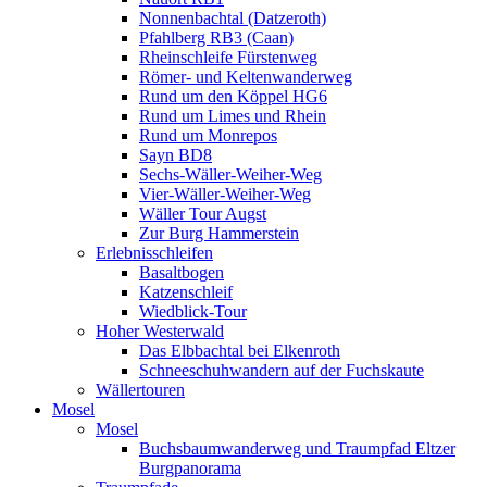
Nonnenbachtal (Datzeroth)
Pfahlberg RB3 (Caan)
Rheinschleife Fürstenweg
Römer- und Keltenwanderweg
Rund um den Köppel HG6
Rund um Limes und Rhein
Rund um Monrepos
Sayn BD8
Sechs-Wäller-Weiher-Weg
Vier-Wäller-Weiher-Weg
Wäller Tour Augst
Zur Burg Hammerstein
Erlebnisschleifen
Basaltbogen
Katzenschleif
Wiedblick-Tour
Hoher Westerwald
Das Elbbachtal bei Elkenroth
Schneeschuhwandern auf der Fuchskaute
Wällertouren
Mosel
Mosel
Buchsbaumwanderweg und Traumpfad Eltzer
Burgpanorama