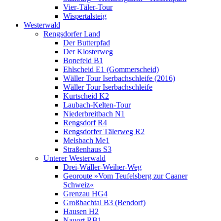
Vier-Täler-Tour
Wispertalsteig
Westerwald
Rengsdorfer Land
Der Butterpfad
Der Klosterweg
Bonefeld B1
Ehlscheid E1 (Gommerscheid)
Wäller Tour Iserbachschleife (2016)
Wäller Tour Iserbachschleife
Kurtscheid K2
Laubach-Kelten-Tour
Niederbreitbach N1
Rengsdorf R4
Rengsdorfer Tälerweg R2
Melsbach Me1
Straßenhaus S3
Unterer Westerwald
Drei-Wäller-Weiher-Weg
Georoute »Vom Teufelsberg zur Caaner
Schweiz«
Grenzau HG4
Großbachtal B3 (Bendorf)
Hausen H2
Nauort RB1