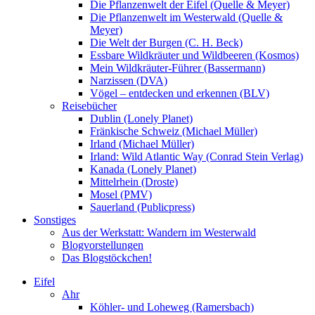
Die Pflanzenwelt der Eifel (Quelle & Meyer)
Die Pflanzenwelt im Westerwald (Quelle &
Meyer)
Die Welt der Burgen (C. H. Beck)
Essbare Wildkräuter und Wildbeeren (Kosmos)
Mein Wildkräuter-Führer (Bassermann)
Narzissen (DVA)
Vögel – entdecken und erkennen (BLV)
Reisebücher
Dublin (Lonely Planet)
Fränkische Schweiz (Michael Müller)
Irland (Michael Müller)
Irland: Wild Atlantic Way (Conrad Stein Verlag)
Kanada (Lonely Planet)
Mittelrhein (Droste)
Mosel (PMV)
Sauerland (Publicpress)
Sonstiges
Aus der Werkstatt: Wandern im Westerwald
Blogvorstellungen
Das Blogstöckchen!
Eifel
Ahr
Köhler- und Loheweg (Ramersbach)