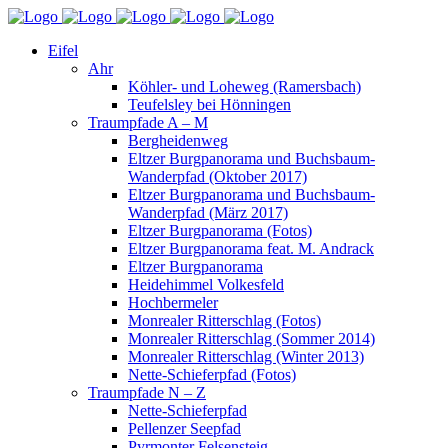
Eifel
Ahr
Köhler- und Loheweg (Ramersbach)
Teufelsley bei Hönningen
Traumpfade A – M
Bergheidenweg
Eltzer Burgpanorama und Buchsbaum-
Wanderpfad (Oktober 2017)
Eltzer Burgpanorama und Buchsbaum-
Wanderpfad (März 2017)
Eltzer Burgpanorama (Fotos)
Eltzer Burgpanorama feat. M. Andrack
Eltzer Burgpanorama
Heidehimmel Volkesfeld
Hochbermeler
Monrealer Ritterschlag (Fotos)
Monrealer Ritterschlag (Sommer 2014)
Monrealer Ritterschlag (Winter 2013)
Nette-Schieferpfad (Fotos)
Traumpfade N – Z
Nette-Schieferpfad
Pellenzer Seepfad
Pyrmonter Felsensteig