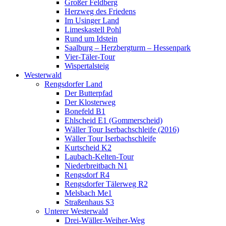
Großer Feldberg
Herzweg des Friedens
Im Usinger Land
Limeskastell Pohl
Rund um Idstein
Saalburg – Herzbergturm – Hessenpark
Vier-Täler-Tour
Wispertalsteig
Westerwald
Rengsdorfer Land
Der Butterpfad
Der Klosterweg
Bonefeld B1
Ehlscheid E1 (Gommerscheid)
Wäller Tour Iserbachschleife (2016)
Wäller Tour Iserbachschleife
Kurtscheid K2
Laubach-Kelten-Tour
Niederbreitbach N1
Rengsdorf R4
Rengsdorfer Tälerweg R2
Melsbach Me1
Straßenhaus S3
Unterer Westerwald
Drei-Wäller-Weiher-Weg