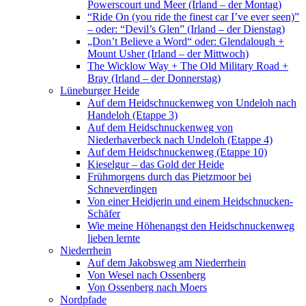
Powerscourt und Meer (Irland – der Montag)
“Ride On (you ride the finest car I’ve ever seen)”
– oder: “Devil’s Glen” (Irland – der Dienstag)
„Don’t Believe a Word“ oder: Glendalough +
Mount Usher (Irland – der Mittwoch)
The Wicklow Way + The Old Military Road +
Bray (Irland – der Donnerstag)
Lüneburger Heide
Auf dem Heidschnuckenweg von Undeloh nach
Handeloh (Etappe 3)
Auf dem Heidschnuckenweg von
Niederhaverbeck nach Undeloh (Etappe 4)
Auf dem Heidschnuckenweg (Etappe 10)
Kieselgur – das Gold der Heide
Frühmorgens durch das Pietzmoor bei
Schneverdingen
Von einer Heidjerin und einem Heidschnucken-
Schäfer
Wie meine Höhenangst den Heidschnuckenweg
lieben lernte
Niederrhein
Auf dem Jakobsweg am Niederrhein
Von Wesel nach Ossenberg
Von Ossenberg nach Moers
Nordpfade