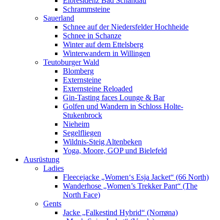
Elbresidenz Bad Schandau
Schrammsteine
Sauerland
Schnee auf der Niedersfelder Hochheide
Schnee in Schanze
Winter auf dem Ettelsberg
Winterwandern in Willingen
Teutoburger Wald
Blomberg
Externsteine
Externsteine Reloaded
Gin-Tasting faces Lounge & Bar
Golfen und Wandern in Schloss Holte-
Stukenbrock
Nieheim
Segelfliegen
Wildnis-Steig Altenbeken
Yoga, Moore, GOP und Bielefeld
Ausrüstung
Ladies
Fleecejacke „Women‘s Esja Jacket“ (66 North)
Wanderhose „Women’s Trekker Pant“ (The
North Face)
Gents
Jacke „Falkestind Hybrid“ (Norrøna)