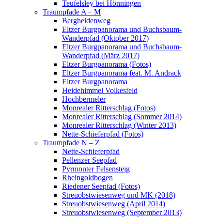
Teufelsley bei Hönningen
Traumpfade A – M
Bergheidenweg
Eltzer Burgpanorama und Buchsbaum-
Wanderpfad (Oktober 2017)
Eltzer Burgpanorama und Buchsbaum-
Wanderpfad (März 2017)
Eltzer Burgpanorama (Fotos)
Eltzer Burgpanorama feat. M. Andrack
Eltzer Burgpanorama
Heidehimmel Volkesfeld
Hochbermeler
Monrealer Ritterschlag (Fotos)
Monrealer Ritterschlag (Sommer 2014)
Monrealer Ritterschlag (Winter 2013)
Nette-Schieferpfad (Fotos)
Traumpfade N – Z
Nette-Schieferpfad
Pellenzer Seepfad
Pyrmonter Felsensteig
Rheingoldbogen
Riedener Seepfad (Fotos)
Streuobstwiesenweg und MK (2018)
Streuobstwiesenweg (April 2014)
Streuobstwiesenweg (September 2013)