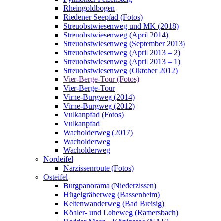
Rheingoldbogen
Riedener Seepfad (Fotos)
Streuobstwiesenweg und MK (2018)
Streuobstwiesenweg (April 2014)
Streuobstwiesenweg (September 2013)
Streuobstwiesenweg (April 2013 – 2)
Streuobstwiesenweg (April 2013 – 1)
Streuobstwiesenweg (Oktober 2012)
Vier-Berge-Tour (Fotos)
Vier-Berge-Tour
Virne-Burgweg (2014)
Virne-Burgweg (2012)
Vulkanpfad (Fotos)
Vulkanpfad
Wacholderweg (2017)
Wacholderweg
Wacholderweg
Nordeifel
Narzissenroute (Fotos)
Osteifel
Burgpanorama (Niederzissen)
Hügelgräberweg (Bassenheim)
Keltenwanderweg (Bad Breisig)
Köhler- und Loheweg (Ramersbach)