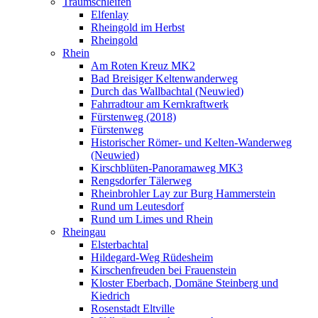
Traumschleifen
Elfenlay
Rheingold im Herbst
Rheingold
Rhein
Am Roten Kreuz MK2
Bad Breisiger Keltenwanderweg
Durch das Wallbachtal (Neuwied)
Fahrradtour am Kernkraftwerk
Fürstenweg (2018)
Fürstenweg
Historischer Römer- und Kelten-Wanderweg
(Neuwied)
Kirschblüten-Panoramaweg MK3
Rengsdorfer Tälerweg
Rheinbrohler Lay zur Burg Hammerstein
Rund um Leutesdorf
Rund um Limes und Rhein
Rheingau
Elsterbachtal
Hildegard-Weg Rüdesheim
Kirschenfreuden bei Frauenstein
Kloster Eberbach, Domäne Steinberg und
Kiedrich
Rosenstadt Eltville