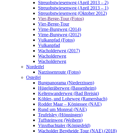
Streuobstwiesenweg (April 2013 – 2)
Streuobstwiesenweg (April 2013 – 1)
Streuobstwiesenweg (Oktober 2012)
Vier-Berge-Tour (Fotos)
Vier-Berge-Tour
Virne-Burgweg (2014)
Virne-Burgweg (2012)
Vulkanpfad (Fotos)
Vulkanpfad
Wacholderweg (2017)
Wacholderweg
Wacholderweg
Nordeifel
Narzissenroute (Fotos)
Osteifel
Burgpanorama (Niederzissen)
Hügelgräberweg (Bassenheim)
Keltenwanderweg (Bad Breisig)
Köhler- und Loheweg (Ramersbach)
Rodder Maar – Königssee (NAE)
Rund um Monreal (NAE)
Teufelsley (Hönningen)
Tuffsteinweg (Weibern)
Vinxtbachtaler (Königsfeld)
Wacholder Bergheide Tour (NAE) (2018)