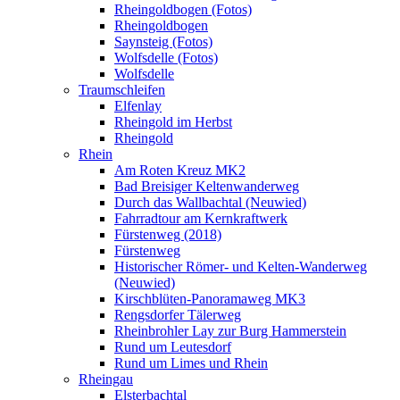
Rheingoldbogen (Fotos)
Rheingoldbogen
Saynsteig (Fotos)
Wolfsdelle (Fotos)
Wolfsdelle
Traumschleifen
Elfenlay
Rheingold im Herbst
Rheingold
Rhein
Am Roten Kreuz MK2
Bad Breisiger Keltenwanderweg
Durch das Wallbachtal (Neuwied)
Fahrradtour am Kernkraftwerk
Fürstenweg (2018)
Fürstenweg
Historischer Römer- und Kelten-Wanderweg
(Neuwied)
Kirschblüten-Panoramaweg MK3
Rengsdorfer Tälerweg
Rheinbrohler Lay zur Burg Hammerstein
Rund um Leutesdorf
Rund um Limes und Rhein
Rheingau
Elsterbachtal