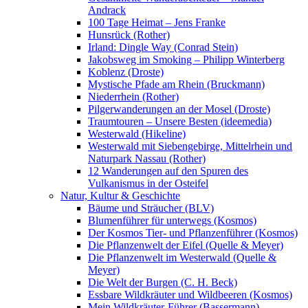
Andrack
100 Tage Heimat – Jens Franke
Hunsrück (Rother)
Irland: Dingle Way (Conrad Stein)
Jakobsweg im Smoking – Philipp Winterberg
Koblenz (Droste)
Mystische Pfade am Rhein (Bruckmann)
Niederrhein (Rother)
Pilgerwanderungen an der Mosel (Droste)
Traumtouren – Unsere Besten (ideemedia)
Westerwald (Hikeline)
Westerwald mit Siebengebirge, Mittelrhein und
Naturpark Nassau (Rother)
12 Wanderungen auf den Spuren des
Vulkanismus in der Osteifel
Natur, Kultur & Geschichte
Bäume und Sträucher (BLV)
Blumenführer für unterwegs (Kosmos)
Der Kosmos Tier- und Pflanzenführer (Kosmos)
Die Pflanzenwelt der Eifel (Quelle & Meyer)
Die Pflanzenwelt im Westerwald (Quelle &
Meyer)
Die Welt der Burgen (C. H. Beck)
Essbare Wildkräuter und Wildbeeren (Kosmos)
Mein Wildkräuter-Führer (Bassermann)