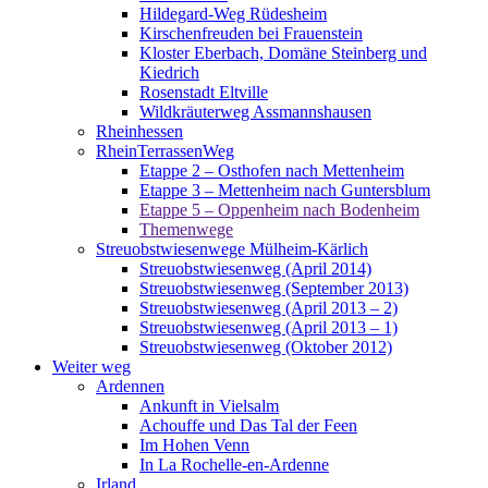
Hildegard-Weg Rüdesheim
Kirschenfreuden bei Frauenstein
Kloster Eberbach, Domäne Steinberg und
Kiedrich
Rosenstadt Eltville
Wildkräuterweg Assmannshausen
Rheinhessen
RheinTerrassenWeg
Etappe 2 – Osthofen nach Mettenheim
Etappe 3 – Mettenheim nach Guntersblum
Etappe 5 – Oppenheim nach Bodenheim
Themenwege
Streuobstwiesenwege Mülheim-Kärlich
Streuobstwiesenweg (April 2014)
Streuobstwiesenweg (September 2013)
Streuobstwiesenweg (April 2013 – 2)
Streuobstwiesenweg (April 2013 – 1)
Streuobstwiesenweg (Oktober 2012)
Weiter weg
Ardennen
Ankunft in Vielsalm
Achouffe und Das Tal der Feen
Im Hohen Venn
In La Rochelle-en-Ardenne
Irland