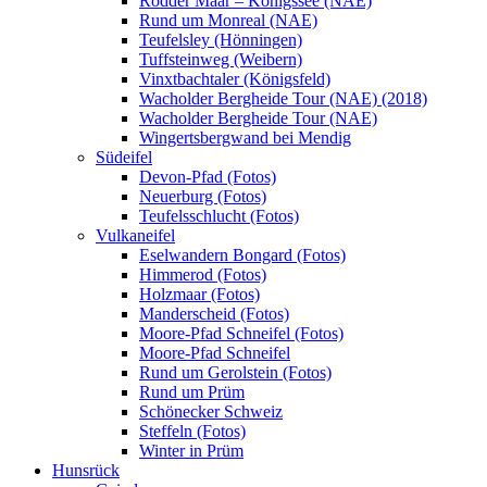
Rodder Maar – Königssee (NAE)
Rund um Monreal (NAE)
Teufelsley (Hönningen)
Tuffsteinweg (Weibern)
Vinxtbachtaler (Königsfeld)
Wacholder Bergheide Tour (NAE) (2018)
Wacholder Bergheide Tour (NAE)
Wingertsbergwand bei Mendig
Südeifel
Devon-Pfad (Fotos)
Neuerburg (Fotos)
Teufelsschlucht (Fotos)
Vulkaneifel
Eselwandern Bongard (Fotos)
Himmerod (Fotos)
Holzmaar (Fotos)
Manderscheid (Fotos)
Moore-Pfad Schneifel (Fotos)
Moore-Pfad Schneifel
Rund um Gerolstein (Fotos)
Rund um Prüm
Schönecker Schweiz
Steffeln (Fotos)
Winter in Prüm
Hunsrück