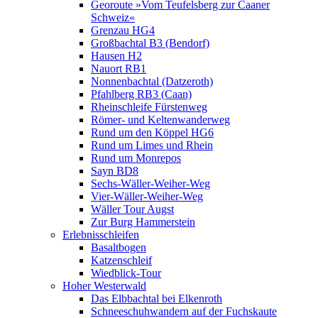
Georoute »Vom Teufelsberg zur Caaner
Schweiz«
Grenzau HG4
Großbachtal B3 (Bendorf)
Hausen H2
Nauort RB1
Nonnenbachtal (Datzeroth)
Pfahlberg RB3 (Caan)
Rheinschleife Fürstenweg
Römer- und Keltenwanderweg
Rund um den Köppel HG6
Rund um Limes und Rhein
Rund um Monrepos
Sayn BD8
Sechs-Wäller-Weiher-Weg
Vier-Wäller-Weiher-Weg
Wäller Tour Augst
Zur Burg Hammerstein
Erlebnisschleifen
Basaltbogen
Katzenschleif
Wiedblick-Tour
Hoher Westerwald
Das Elbbachtal bei Elkenroth
Schneeschuhwandern auf der Fuchskaute