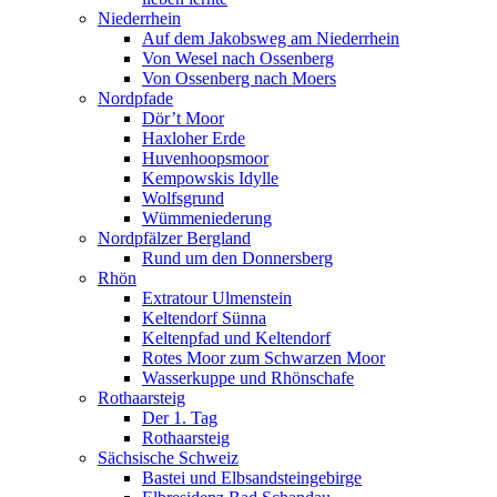
Niederrhein
Auf dem Jakobsweg am Niederrhein
Von Wesel nach Ossenberg
Von Ossenberg nach Moers
Nordpfade
Dör’t Moor
Haxloher Erde
Huvenhoopsmoor
Kempowskis Idylle
Wolfsgrund
Wümmeniederung
Nordpfälzer Bergland
Rund um den Donnersberg
Rhön
Extratour Ulmenstein
Keltendorf Sünna
Keltenpfad und Keltendorf
Rotes Moor zum Schwarzen Moor
Wasserkuppe und Rhönschafe
Rothaarsteig
Der 1. Tag
Rothaarsteig
Sächsische Schweiz
Bastei und Elbsandsteingebirge