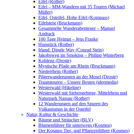
Eifel (Rother)
Eifel – MM-Wandern mit 35 Touren (Michael
Müller)
Eifel, Osteifel, Hohe Eifel (Kompass)
Eifelsteig (Bruckmann)
Gesammelte Wanderabenteuer – Manuel
Andrack
100 Tage Heimat – Jens Franke
Hunsrück (Rother)
Irland: Dingle Way (Conrad Stein)
Jakobsweg im Smoking – Philipp Winterberg
Koblenz (Droste)
Mystische Pfade am Rhein (Bruckmann)
Niederrhein (Rother)
Pilgerwanderungen an der Mosel (Droste)
Traumtouren – Unsere Besten (ideemedia)
Westerwald (Hikeline)
Westerwald mit Siebengebirge, Mittelrhein und
Naturpark Nassau (Rother)
12 Wanderungen auf den Spuren des
Vulkanismus in der Osteifel
Natur, Kultur & Geschichte
Bäume und Sträucher (BLV)
Blumenführer für unterwegs (Kosmos)
Der Kosmos Tier- und Pflanzenführer (Kosmos)