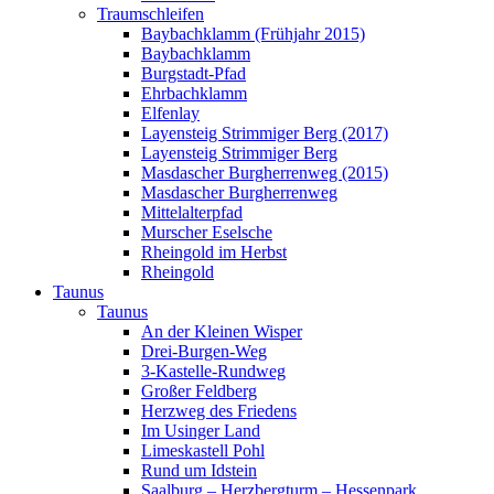
Traumschleifen
Baybachklamm (Frühjahr 2015)
Baybachklamm
Burgstadt-Pfad
Ehrbachklamm
Elfenlay
Layensteig Strimmiger Berg (2017)
Layensteig Strimmiger Berg
Masdascher Burgherrenweg (2015)
Masdascher Burgherrenweg
Mittelalterpfad
Murscher Eselsche
Rheingold im Herbst
Rheingold
Taunus
Taunus
An der Kleinen Wisper
Drei-Burgen-Weg
3-Kastelle-Rundweg
Großer Feldberg
Herzweg des Friedens
Im Usinger Land
Limeskastell Pohl
Rund um Idstein
Saalburg – Herzbergturm – Hessenpark