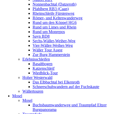
Nonnenbachtal (Datzeroth)
Pfahlberg RB3 (Caan)
Rheinschleife Fürstenweg
Römer- und Keltenwanderweg
Rund um den Köppel HG6
Rund um Limes und Rhein
Rund um Monrepos
Sayn BD8
Sechs-Wäller-Weiher-Weg
Vier-Wäller-Weiher-Weg
Wäller Tour Augst
Zur Burg Hammerstein
Erlebnisschleifen
Basaltbogen
Katzenschleif
Wiedblick-Tour
Hoher Westerwald
Das Elbbachtal bei Elkenroth
Schneeschuhwandern auf der Fuchskaute
Wällertouren
Mosel
Mosel
Buchsbaumwanderweg und Traumpfad Eltzer
Burgpanorama