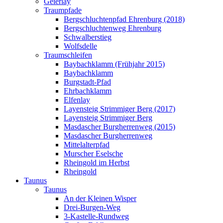
Geierlay
Traumpfade
Bergschluchtenpfad Ehrenburg (2018)
Bergschluchtenweg Ehrenburg
Schwalberstieg
Wolfsdelle
Traumschleifen
Baybachklamm (Frühjahr 2015)
Baybachklamm
Burgstadt-Pfad
Ehrbachklamm
Elfenlay
Layensteig Strimmiger Berg (2017)
Layensteig Strimmiger Berg
Masdascher Burgherrenweg (2015)
Masdascher Burgherrenweg
Mittelalterpfad
Murscher Eselsche
Rheingold im Herbst
Rheingold
Taunus
Taunus
An der Kleinen Wisper
Drei-Burgen-Weg
3-Kastelle-Rundweg