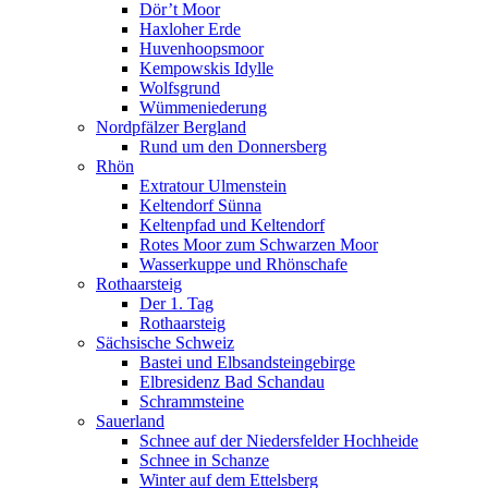
Dör’t Moor
Haxloher Erde
Huvenhoopsmoor
Kempowskis Idylle
Wolfsgrund
Wümmeniederung
Nordpfälzer Bergland
Rund um den Donnersberg
Rhön
Extratour Ulmenstein
Keltendorf Sünna
Keltenpfad und Keltendorf
Rotes Moor zum Schwarzen Moor
Wasserkuppe und Rhönschafe
Rothaarsteig
Der 1. Tag
Rothaarsteig
Sächsische Schweiz
Bastei und Elbsandsteingebirge
Elbresidenz Bad Schandau
Schrammsteine
Sauerland
Schnee auf der Niedersfelder Hochheide
Schnee in Schanze
Winter auf dem Ettelsberg