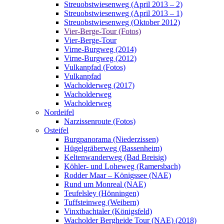
Streuobstwiesenweg (April 2013 – 2)
Streuobstwiesenweg (April 2013 – 1)
Streuobstwiesenweg (Oktober 2012)
Vier-Berge-Tour (Fotos)
Vier-Berge-Tour
Virne-Burgweg (2014)
Virne-Burgweg (2012)
Vulkanpfad (Fotos)
Vulkanpfad
Wacholderweg (2017)
Wacholderweg
Wacholderweg
Nordeifel
Narzissenroute (Fotos)
Osteifel
Burgpanorama (Niederzissen)
Hügelgräberweg (Bassenheim)
Keltenwanderweg (Bad Breisig)
Köhler- und Loheweg (Ramersbach)
Rodder Maar – Königssee (NAE)
Rund um Monreal (NAE)
Teufelsley (Hönningen)
Tuffsteinweg (Weibern)
Vinxtbachtaler (Königsfeld)
Wacholder Bergheide Tour (NAE) (2018)