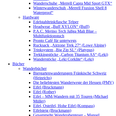
Wanderschuhe „Merrell Capra Mid Sport GTX“
Winterwanderschuh „Merrell Fraxion Shell 8
Waterproof“
Hardware
Edelstahltrinkflasche Telper
Headwear „Buff XYLON“ (Buff)
P.A.C. Merino Tech Jallga Mali Blue –
Multifunktionstuch
Pronto Café für unterwegs
Rucksack „Airzone Trek 27“ (Lowe Alpine)
Trinksystem „Big Zip SL“ (Platypus)
Trekkingstöcke „Carbon Titanium AS“ (Leki)
Wanderstöcke „Leki Corklite“ (Leki)
Bücher
Wanderbücher
Biergartenwanderungen Fränkische Schweiz
(Heinrichs)
Die beliebtesten Wanderwege der Hessen (PMV)
Eifel (Bruckmann)
Eifel (Rother)
Eifel – MM-Wandern mit 35 Touren (Michael
Müller)
Eifel, Osteifel, Hohe Eifel (Kompass)
Eifelsteig (Bruckmann)
Gesammelte Wanderabenteuer – Manuel