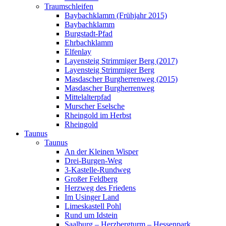
Traumschleifen
Baybachklamm (Frühjahr 2015)
Baybachklamm
Burgstadt-Pfad
Ehrbachklamm
Elfenlay
Layensteig Strimmiger Berg (2017)
Layensteig Strimmiger Berg
Masdascher Burgherrenweg (2015)
Masdascher Burgherrenweg
Mittelalterpfad
Murscher Eselsche
Rheingold im Herbst
Rheingold
Taunus
Taunus
An der Kleinen Wisper
Drei-Burgen-Weg
3-Kastelle-Rundweg
Großer Feldberg
Herzweg des Friedens
Im Usinger Land
Limeskastell Pohl
Rund um Idstein
Saalburg – Herzbergturm – Hessenpark