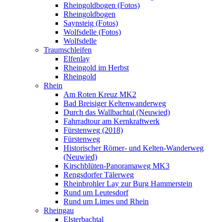
Rheingoldbogen (Fotos)
Rheingoldbogen
Saynsteig (Fotos)
Wolfsdelle (Fotos)
Wolfsdelle
Traumschleifen
Elfenlay
Rheingold im Herbst
Rheingold
Rhein
Am Roten Kreuz MK2
Bad Breisiger Keltenwanderweg
Durch das Wallbachtal (Neuwied)
Fahrradtour am Kernkraftwerk
Fürstenweg (2018)
Fürstenweg
Historischer Römer- und Kelten-Wanderweg
(Neuwied)
Kirschblüten-Panoramaweg MK3
Rengsdorfer Tälerweg
Rheinbrohler Lay zur Burg Hammerstein
Rund um Leutesdorf
Rund um Limes und Rhein
Rheingau
Elsterbachtal