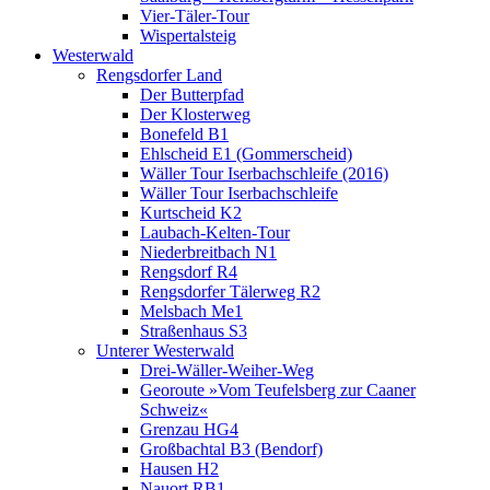
Vier-Täler-Tour
Wispertalsteig
Westerwald
Rengsdorfer Land
Der Butterpfad
Der Klosterweg
Bonefeld B1
Ehlscheid E1 (Gommerscheid)
Wäller Tour Iserbachschleife (2016)
Wäller Tour Iserbachschleife
Kurtscheid K2
Laubach-Kelten-Tour
Niederbreitbach N1
Rengsdorf R4
Rengsdorfer Tälerweg R2
Melsbach Me1
Straßenhaus S3
Unterer Westerwald
Drei-Wäller-Weiher-Weg
Georoute »Vom Teufelsberg zur Caaner
Schweiz«
Grenzau HG4
Großbachtal B3 (Bendorf)
Hausen H2
Nauort RB1