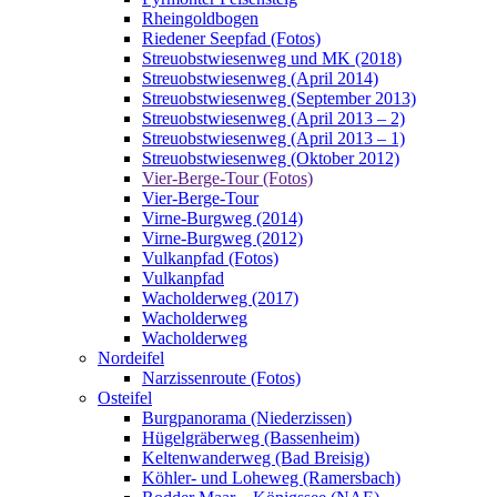
Rheingoldbogen
Riedener Seepfad (Fotos)
Streuobstwiesenweg und MK (2018)
Streuobstwiesenweg (April 2014)
Streuobstwiesenweg (September 2013)
Streuobstwiesenweg (April 2013 – 2)
Streuobstwiesenweg (April 2013 – 1)
Streuobstwiesenweg (Oktober 2012)
Vier-Berge-Tour (Fotos)
Vier-Berge-Tour
Virne-Burgweg (2014)
Virne-Burgweg (2012)
Vulkanpfad (Fotos)
Vulkanpfad
Wacholderweg (2017)
Wacholderweg
Wacholderweg
Nordeifel
Narzissenroute (Fotos)
Osteifel
Burgpanorama (Niederzissen)
Hügelgräberweg (Bassenheim)
Keltenwanderweg (Bad Breisig)
Köhler- und Loheweg (Ramersbach)