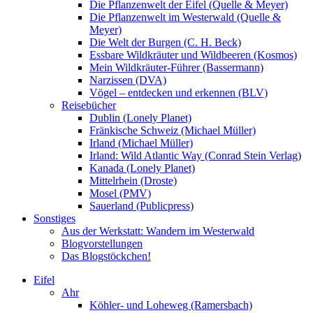
Die Pflanzenwelt der Eifel (Quelle & Meyer)
Die Pflanzenwelt im Westerwald (Quelle &
Meyer)
Die Welt der Burgen (C. H. Beck)
Essbare Wildkräuter und Wildbeeren (Kosmos)
Mein Wildkräuter-Führer (Bassermann)
Narzissen (DVA)
Vögel – entdecken und erkennen (BLV)
Reisebücher
Dublin (Lonely Planet)
Fränkische Schweiz (Michael Müller)
Irland (Michael Müller)
Irland: Wild Atlantic Way (Conrad Stein Verlag)
Kanada (Lonely Planet)
Mittelrhein (Droste)
Mosel (PMV)
Sauerland (Publicpress)
Sonstiges
Aus der Werkstatt: Wandern im Westerwald
Blogvorstellungen
Das Blogstöckchen!
Eifel
Ahr
Köhler- und Loheweg (Ramersbach)