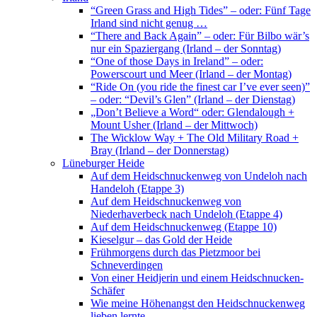
“Green Grass and High Tides” – oder: Fünf Tage
Irland sind nicht genug …
“There and Back Again” – oder: Für Bilbo wär’s
nur ein Spaziergang (Irland – der Sonntag)
“One of those Days in Ireland” – oder:
Powerscourt und Meer (Irland – der Montag)
“Ride On (you ride the finest car I’ve ever seen)”
– oder: “Devil’s Glen” (Irland – der Dienstag)
„Don’t Believe a Word“ oder: Glendalough +
Mount Usher (Irland – der Mittwoch)
The Wicklow Way + The Old Military Road +
Bray (Irland – der Donnerstag)
Lüneburger Heide
Auf dem Heidschnuckenweg von Undeloh nach
Handeloh (Etappe 3)
Auf dem Heidschnuckenweg von
Niederhaverbeck nach Undeloh (Etappe 4)
Auf dem Heidschnuckenweg (Etappe 10)
Kieselgur – das Gold der Heide
Frühmorgens durch das Pietzmoor bei
Schneverdingen
Von einer Heidjerin und einem Heidschnucken-
Schäfer
Wie meine Höhenangst den Heidschnuckenweg
lieben lernte