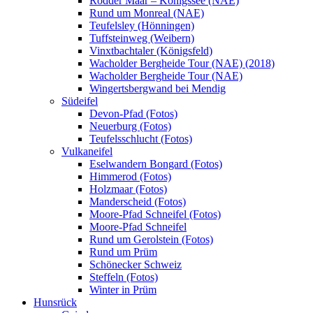
Rodder Maar – Königssee (NAE)
Rund um Monreal (NAE)
Teufelsley (Hönningen)
Tuffsteinweg (Weibern)
Vinxtbachtaler (Königsfeld)
Wacholder Bergheide Tour (NAE) (2018)
Wacholder Bergheide Tour (NAE)
Wingertsbergwand bei Mendig
Südeifel
Devon-Pfad (Fotos)
Neuerburg (Fotos)
Teufelsschlucht (Fotos)
Vulkaneifel
Eselwandern Bongard (Fotos)
Himmerod (Fotos)
Holzmaar (Fotos)
Manderscheid (Fotos)
Moore-Pfad Schneifel (Fotos)
Moore-Pfad Schneifel
Rund um Gerolstein (Fotos)
Rund um Prüm
Schönecker Schweiz
Steffeln (Fotos)
Winter in Prüm
Hunsrück