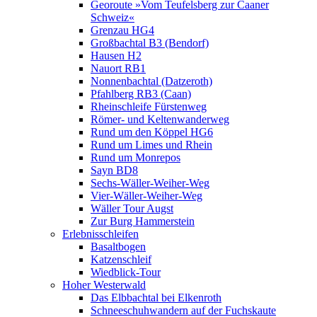
Georoute »Vom Teufelsberg zur Caaner
Schweiz«
Grenzau HG4
Großbachtal B3 (Bendorf)
Hausen H2
Nauort RB1
Nonnenbachtal (Datzeroth)
Pfahlberg RB3 (Caan)
Rheinschleife Fürstenweg
Römer- und Keltenwanderweg
Rund um den Köppel HG6
Rund um Limes und Rhein
Rund um Monrepos
Sayn BD8
Sechs-Wäller-Weiher-Weg
Vier-Wäller-Weiher-Weg
Wäller Tour Augst
Zur Burg Hammerstein
Erlebnisschleifen
Basaltbogen
Katzenschleif
Wiedblick-Tour
Hoher Westerwald
Das Elbbachtal bei Elkenroth
Schneeschuhwandern auf der Fuchskaute