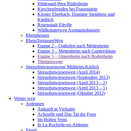
Hildegard-Weg Rüdesheim
Kirschenfreuden bei Frauenstein
Kloster Eberbach, Domäne Steinberg und
Kiedrich
Rosenstadt Eltville
Wildkräuterweg Assmannshausen
Rheinhessen
RheinTerrassenWeg
Etappe 2 – Osthofen nach Mettenheim
Etappe 3 – Mettenheim nach Guntersblum
Etappe 5 – Oppenheim nach Bodenheim
Themenwege
Streuobstwiesenwege Mülheim-Kärlich
Streuobstwiesenweg (April 2014)
Streuobstwiesenweg (September 2013)
Streuobstwiesenweg (April 2013 – 2)
Streuobstwiesenweg (April 2013 – 1)
Streuobstwiesenweg (Oktober 2012)
Weiter weg
Ardennen
Ankunft in Vielsalm
Achouffe und Das Tal der Feen
Im Hohen Venn
In La Rochelle-en-Ardenne
Irland