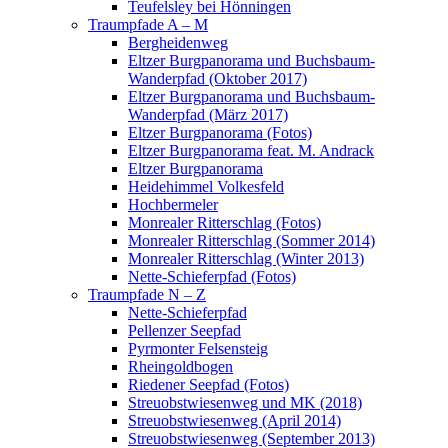
Teufelsley bei Hönningen
Traumpfade A – M
Bergheidenweg
Eltzer Burgpanorama und Buchsbaum-
Wanderpfad (Oktober 2017)
Eltzer Burgpanorama und Buchsbaum-
Wanderpfad (März 2017)
Eltzer Burgpanorama (Fotos)
Eltzer Burgpanorama feat. M. Andrack
Eltzer Burgpanorama
Heidehimmel Volkesfeld
Hochbermeler
Monrealer Ritterschlag (Fotos)
Monrealer Ritterschlag (Sommer 2014)
Monrealer Ritterschlag (Winter 2013)
Nette-Schieferpfad (Fotos)
Traumpfade N – Z
Nette-Schieferpfad
Pellenzer Seepfad
Pyrmonter Felsensteig
Rheingoldbogen
Riedener Seepfad (Fotos)
Streuobstwiesenweg und MK (2018)
Streuobstwiesenweg (April 2014)
Streuobstwiesenweg (September 2013)