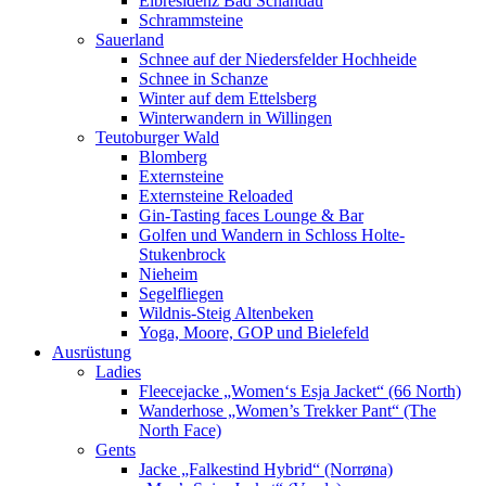
Elbresidenz Bad Schandau
Schrammsteine
Sauerland
Schnee auf der Niedersfelder Hochheide
Schnee in Schanze
Winter auf dem Ettelsberg
Winterwandern in Willingen
Teutoburger Wald
Blomberg
Externsteine
Externsteine Reloaded
Gin-Tasting faces Lounge & Bar
Golfen und Wandern in Schloss Holte-
Stukenbrock
Nieheim
Segelfliegen
Wildnis-Steig Altenbeken
Yoga, Moore, GOP und Bielefeld
Ausrüstung
Ladies
Fleecejacke „Women‘s Esja Jacket“ (66 North)
Wanderhose „Women’s Trekker Pant“ (The
North Face)
Gents
Jacke „Falkestind Hybrid“ (Norrøna)