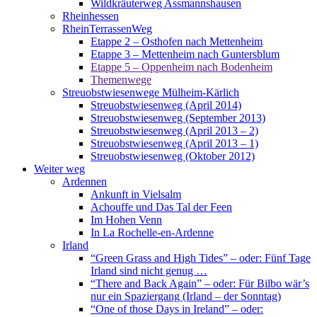
Wildkräuterweg Assmannshausen
Rheinhessen
RheinTerrassenWeg
Etappe 2 – Osthofen nach Mettenheim
Etappe 3 – Mettenheim nach Guntersblum
Etappe 5 – Oppenheim nach Bodenheim
Themenwege
Streuobstwiesenwege Mülheim-Kärlich
Streuobstwiesenweg (April 2014)
Streuobstwiesenweg (September 2013)
Streuobstwiesenweg (April 2013 – 2)
Streuobstwiesenweg (April 2013 – 1)
Streuobstwiesenweg (Oktober 2012)
Weiter weg
Ardennen
Ankunft in Vielsalm
Achouffe und Das Tal der Feen
Im Hohen Venn
In La Rochelle-en-Ardenne
Irland
“Green Grass and High Tides” – oder: Fünf Tage
Irland sind nicht genug …
“There and Back Again” – oder: Für Bilbo wär’s
nur ein Spaziergang (Irland – der Sonntag)
“One of those Days in Ireland” – oder: