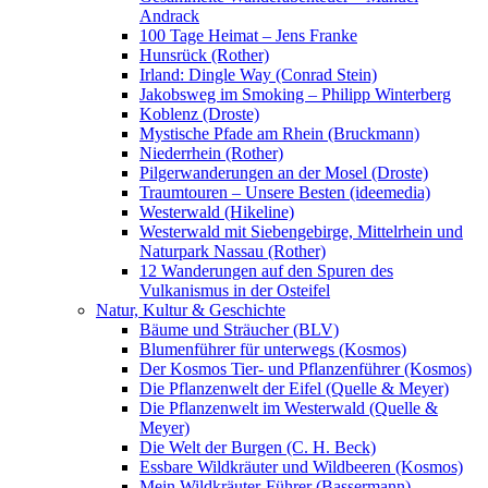
Andrack
100 Tage Heimat – Jens Franke
Hunsrück (Rother)
Irland: Dingle Way (Conrad Stein)
Jakobsweg im Smoking – Philipp Winterberg
Koblenz (Droste)
Mystische Pfade am Rhein (Bruckmann)
Niederrhein (Rother)
Pilgerwanderungen an der Mosel (Droste)
Traumtouren – Unsere Besten (ideemedia)
Westerwald (Hikeline)
Westerwald mit Siebengebirge, Mittelrhein und
Naturpark Nassau (Rother)
12 Wanderungen auf den Spuren des
Vulkanismus in der Osteifel
Natur, Kultur & Geschichte
Bäume und Sträucher (BLV)
Blumenführer für unterwegs (Kosmos)
Der Kosmos Tier- und Pflanzenführer (Kosmos)
Die Pflanzenwelt der Eifel (Quelle & Meyer)
Die Pflanzenwelt im Westerwald (Quelle &
Meyer)
Die Welt der Burgen (C. H. Beck)
Essbare Wildkräuter und Wildbeeren (Kosmos)
Mein Wildkräuter-Führer (Bassermann)