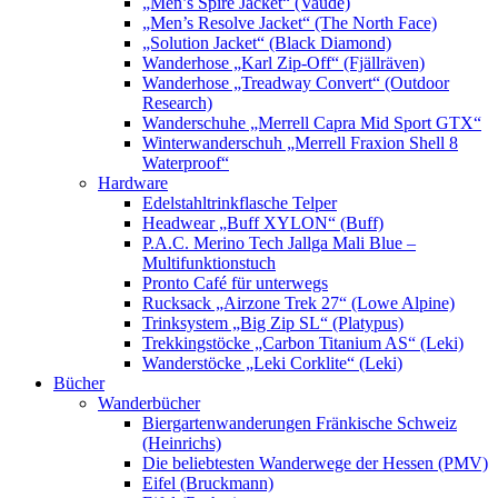
„Men’s Spire Jacket“ (Vaude)
„Men’s Resolve Jacket“ (The North Face)
„Solution Jacket“ (Black Diamond)
Wanderhose „Karl Zip-Off“ (Fjällräven)
Wanderhose „Treadway Convert“ (Outdoor
Research)
Wanderschuhe „Merrell Capra Mid Sport GTX“
Winterwanderschuh „Merrell Fraxion Shell 8
Waterproof“
Hardware
Edelstahltrinkflasche Telper
Headwear „Buff XYLON“ (Buff)
P.A.C. Merino Tech Jallga Mali Blue –
Multifunktionstuch
Pronto Café für unterwegs
Rucksack „Airzone Trek 27“ (Lowe Alpine)
Trinksystem „Big Zip SL“ (Platypus)
Trekkingstöcke „Carbon Titanium AS“ (Leki)
Wanderstöcke „Leki Corklite“ (Leki)
Bücher
Wanderbücher
Biergartenwanderungen Fränkische Schweiz
(Heinrichs)
Die beliebtesten Wanderwege der Hessen (PMV)
Eifel (Bruckmann)