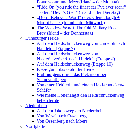
Powerscourt und Meer (Irland – der Montag)
“Ride On (you ride the finest car I’ve ever seen)”
– oder: “Devil’s Glen” (Irland – der Dienstag)
„Don’t Believe a Word“ oder: Glendalough +
Mount Usher (Irland – der Mittwoch)
The Wicklow Way + The Old Military Road +
Bray (Irland – der Donnerstag)
Lüneburger Heide
Auf dem Heidschnuckenweg von Undeloh nach
Handeloh (Etappe 3)
Auf dem Heidschnuckenweg von
Niederhaverbeck nach Undeloh (Etappe 4)
Auf dem Heidschnuckenweg (Etappe 10)
Kieselgur – das Gold der Heide
Frühmorgens durch das Pietzmoor bei
Schneverdingen
Von einer Heidjerin und einem Heidschnucken-
Schäfer
Wie meine Höhenangst den Heidschnuckenweg
lieben lernte
Niederrhein
Auf dem Jakobsweg am Niederrhein
Von Wesel nach Ossenberg
Von Ossenberg nach Moers
Nordpfade