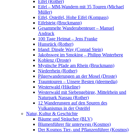
Eifel (Rother)
Eifel – MM-Wandern mit 35 Touren (Michael
Müller)
Eifel, Osteifel, Hohe Eifel (Kompass)
Eifelsteig (Bruckmann)
Gesammelte Wanderabenteuer – Manuel
Andrack
100 Tage Heimat – Jens Franke
Hunsrück (Rother)
Irland: Dingle Way (Conrad Stein)
Jakobsweg im Smoking – Philipp Winterberg
Koblenz (Droste)
Mystische Pfade am Rhein (Bruckmann)
Niederrhein (Rother)
Pilgerwanderungen an der Mosel (Droste)
Traumtouren – Unsere Besten (ideemedia)
Westerwald (Hikeline)
Westerwald mit Siebengebirge, Mittelrhein und
Naturpark Nassau (Rother)
12 Wanderungen auf den Spuren des
Vulkanismus in der Osteifel
Natur, Kultur & Geschichte
Bäume und Sträucher (BLV)
Blumenführer für unterwegs (Kosmos)
Der Kosmos Tier- und Pflanzenführer (Kosmos)