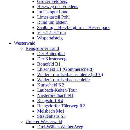
Großer Feldberg
Herzweg des Friedens
Im Usinger Land
Limeskastell Pohl
Rund um Idstein
Saalburg – Herzbergturm – Hessenpark
Vier-Täler-Tour
Wispertalsteig
Westerwald
Rengsdorfer Land
Der Butterpfad
Der Klosterweg
Bonefeld B1
Ehlscheid E1 (Gommerscheid)
Wäller Tour Iserbachschleife (2016)
Wäller Tour Iserbachschleife
Kurtscheid K2
Laubach-Kelten-Tour
Niederbreitbach N1
Rengsdorf R4
Rengsdorfer Tälerweg R2
Melsbach Me1
Straßenhaus S3
Unterer Westerwald
Drei-Wäller-Weiher-Weg