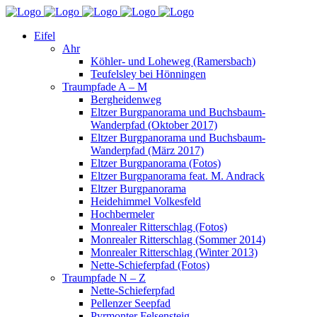
Eifel
Ahr
Köhler- und Loheweg (Ramersbach)
Teufelsley bei Hönningen
Traumpfade A – M
Bergheidenweg
Eltzer Burgpanorama und Buchsbaum-
Wanderpfad (Oktober 2017)
Eltzer Burgpanorama und Buchsbaum-
Wanderpfad (März 2017)
Eltzer Burgpanorama (Fotos)
Eltzer Burgpanorama feat. M. Andrack
Eltzer Burgpanorama
Heidehimmel Volkesfeld
Hochbermeler
Monrealer Ritterschlag (Fotos)
Monrealer Ritterschlag (Sommer 2014)
Monrealer Ritterschlag (Winter 2013)
Nette-Schieferpfad (Fotos)
Traumpfade N – Z
Nette-Schieferpfad
Pellenzer Seepfad
Pyrmonter Felsensteig