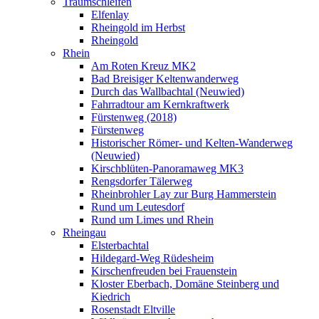
Traumschleifen
Elfenlay
Rheingold im Herbst
Rheingold
Rhein
Am Roten Kreuz MK2
Bad Breisiger Keltenwanderweg
Durch das Wallbachtal (Neuwied)
Fahrradtour am Kernkraftwerk
Fürstenweg (2018)
Fürstenweg
Historischer Römer- und Kelten-Wanderweg
(Neuwied)
Kirschblüten-Panoramaweg MK3
Rengsdorfer Tälerweg
Rheinbrohler Lay zur Burg Hammerstein
Rund um Leutesdorf
Rund um Limes und Rhein
Rheingau
Elsterbachtal
Hildegard-Weg Rüdesheim
Kirschenfreuden bei Frauenstein
Kloster Eberbach, Domäne Steinberg und
Kiedrich
Rosenstadt Eltville