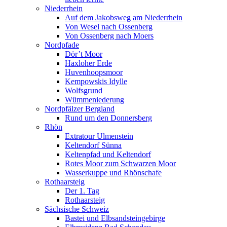
Niederrhein
Auf dem Jakobsweg am Niederrhein
Von Wesel nach Ossenberg
Von Ossenberg nach Moers
Nordpfade
Dör’t Moor
Haxloher Erde
Huvenhoopsmoor
Kempowskis Idylle
Wolfsgrund
Wümmeniederung
Nordpfälzer Bergland
Rund um den Donnersberg
Rhön
Extratour Ulmenstein
Keltendorf Sünna
Keltenpfad und Keltendorf
Rotes Moor zum Schwarzen Moor
Wasserkuppe und Rhönschafe
Rothaarsteig
Der 1. Tag
Rothaarsteig
Sächsische Schweiz
Bastei und Elbsandsteingebirge