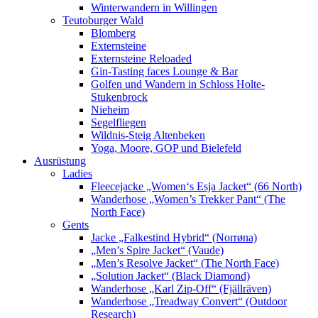
Winterwandern in Willingen
Teutoburger Wald
Blomberg
Externsteine
Externsteine Reloaded
Gin-Tasting faces Lounge & Bar
Golfen und Wandern in Schloss Holte-
Stukenbrock
Nieheim
Segelfliegen
Wildnis-Steig Altenbeken
Yoga, Moore, GOP und Bielefeld
Ausrüstung
Ladies
Fleecejacke „Women‘s Esja Jacket“ (66 North)
Wanderhose „Women’s Trekker Pant“ (The
North Face)
Gents
Jacke „Falkestind Hybrid“ (Norrøna)
„Men’s Spire Jacket“ (Vaude)
„Men’s Resolve Jacket“ (The North Face)
„Solution Jacket“ (Black Diamond)
Wanderhose „Karl Zip-Off“ (Fjällräven)
Wanderhose „Treadway Convert“ (Outdoor
Research)