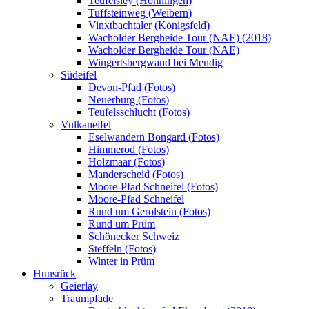
Teufelsley (Hönningen)
Tuffsteinweg (Weibern)
Vinxtbachtaler (Königsfeld)
Wacholder Bergheide Tour (NAE) (2018)
Wacholder Bergheide Tour (NAE)
Wingertsbergwand bei Mendig
Südeifel
Devon-Pfad (Fotos)
Neuerburg (Fotos)
Teufelsschlucht (Fotos)
Vulkaneifel
Eselwandern Bongard (Fotos)
Himmerod (Fotos)
Holzmaar (Fotos)
Manderscheid (Fotos)
Moore-Pfad Schneifel (Fotos)
Moore-Pfad Schneifel
Rund um Gerolstein (Fotos)
Rund um Prüm
Schönecker Schweiz
Steffeln (Fotos)
Winter in Prüm
Hunsrück
Geierlay
Traumpfade