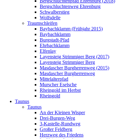
Bergschluchtenpfad Ehrenburg (2018)
Bergschluchtenweg Ehrenburg
Schwalberstieg
Wolfsdelle
Traumschleifen
Baybachklamm (Frühjahr 2015)
Baybachklamm
Burgstadt-Pfad
Ehrbachklamm
Elfenlay
Layensteig Strimmiger Berg (2017)
Layensteig Strimmiger Berg
Masdascher Burgherrenweg (2015)
Masdascher Burgherrenweg
Mittelalterpfad
Murscher Eselsche
Rheingold im Herbst
Rheingold
Taunus
Taunus
An der Kleinen Wisper
Drei-Burgen-Weg
3-Kastelle-Rundweg
Großer Feldberg
Herzweg des Friedens