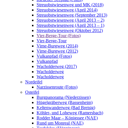
Streuobstwiesenweg und MK (2018)
Streuobstwiesenweg (April 2014)
Streuobstwiesenweg (September 2013)
Streuobstwiesenweg (April 2013 – 2)
Streuobstwiesenweg (April 2013 – 1)
Streuobstwiesenweg (Oktober 2012)
Vier-Berge-Tour (Fotos)
Vier-Berge-Tour
Virne-Burgweg (2014)
Virne-Burgweg (2012)
Vulkanpfad (Fotos)
Vulkanpfad
Wacholderweg (2017)
Wacholderweg
Wacholderweg
Nordeifel
Narzissenroute (Fotos)
Osteifel
Burgpanorama (Niederzissen)
Hügelgräberweg (Bassenheim)
Keltenwanderweg (Bad Breisig)
Köhler- und Loheweg (Ramersbach)
Rodder Maar – Königssee (NAE)
Rund um Monreal (NAE)