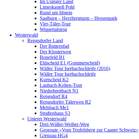
Im Usinger Land
Limeskastell Pohl
Rund um Idstein
Saalburg – Herzbergturm – Hessenpark
Vier-Täler-Tour
Wispertalsteig
Westerwald
Rengsdorfer Land
Der Butterpfad
Der Klosterweg
Bonefeld B1
Ehlscheid E1 (Gommerscheid)
Wäller Tour Iserbachschleife (2016)
Wäller Tour Iserbachschleife
Kurtscheid K2
Laubach-Kelten-Tour
Niederbreitbach N1
Rengsdorf R4
Rengsdorfer Tälerweg R2
Melsbach Me1
Straßenhaus S3
Unterer Westerwald
Drei-Wäller-Weiher-Weg
Georoute »Vom Teufelsberg zur Caaner Schweiz«
Grenzau HG4