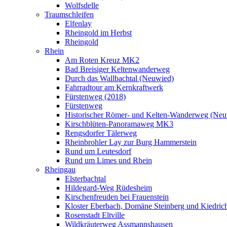
Wolfsdelle
Traumschleifen
Elfenlay
Rheingold im Herbst
Rheingold
Rhein
Am Roten Kreuz MK2
Bad Breisiger Keltenwanderweg
Durch das Wallbachtal (Neuwied)
Fahrradtour am Kernkraftwerk
Fürstenweg (2018)
Fürstenweg
Historischer Römer- und Kelten-Wanderweg (Neu
Kirschblüten-Panoramaweg MK3
Rengsdorfer Tälerweg
Rheinbrohler Lay zur Burg Hammerstein
Rund um Leutesdorf
Rund um Limes und Rhein
Rheingau
Elsterbachtal
Hildegard-Weg Rüdesheim
Kirschenfreuden bei Frauenstein
Kloster Eberbach, Domäne Steinberg und Kiedric
Rosenstadt Eltville
Wildkräuterweg Assmannshausen