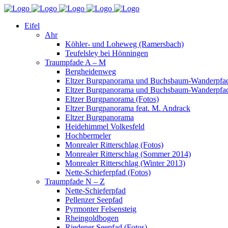
Eifel
Ahr
Köhler- und Loheweg (Ramersbach)
Teufelsley bei Hönningen
Traumpfade A – M
Bergheidenweg
Eltzer Burgpanorama und Buchsbaum-Wanderpfad
Eltzer Burgpanorama und Buchsbaum-Wanderpfad
Eltzer Burgpanorama (Fotos)
Eltzer Burgpanorama feat. M. Andrack
Eltzer Burgpanorama
Heidehimmel Volkesfeld
Hochbermeler
Monrealer Ritterschlag (Fotos)
Monrealer Ritterschlag (Sommer 2014)
Monrealer Ritterschlag (Winter 2013)
Nette-Schieferpfad (Fotos)
Traumpfade N – Z
Nette-Schieferpfad
Pellenzer Seepfad
Pyrmonter Felsensteig
Rheingoldbogen
Riedener Seepfad (Fotos)