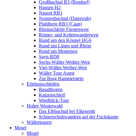
Großbachtal B3 (Bendorf)
Hausen H2
Nauort RB1
Nonnenbachtal (Datzeroth)
Pfahlberg RB3 (Caan)
Rheinschleife Fürstenweg
Römer- und Keltenwanderweg
Rund um den Köppel HG6
Rund um Limes und Rhein
Rund um Monrepos
Sayn BD8
Sechs-Wäller-Weiher-Weg
Vier-Wäller-Weiher-Weg
Wäller Tour Augst
Zur Burg Hammerstein
Erlebnisschleifen
Basaltbogen
Katzenschleif
Wiedblick-Tour
Hoher Westerwald
Das Elbbachtal bei Elkenroth
Schneeschuhwandern auf der Fuchskaute
Wällertouren
Mosel
Mosel