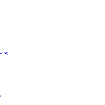
wied)
h