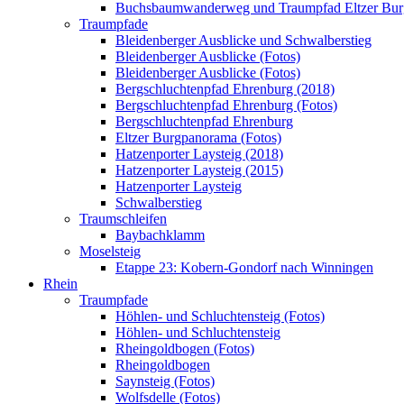
Buchsbaumwanderweg und Traumpfad Eltzer Bu
Traumpfade
Bleidenberger Ausblicke und Schwalberstieg
Bleidenberger Ausblicke (Fotos)
Bleidenberger Ausblicke (Fotos)
Bergschluchtenpfad Ehrenburg (2018)
Bergschluchtenpfad Ehrenburg (Fotos)
Bergschluchtenpfad Ehrenburg
Eltzer Burgpanorama (Fotos)
Hatzenporter Laysteig (2018)
Hatzenporter Laysteig (2015)
Hatzenporter Laysteig
Schwalberstieg
Traumschleifen
Baybachklamm
Moselsteig
Etappe 23: Kobern-Gondorf nach Winningen
Rhein
Traumpfade
Höhlen- und Schluchtensteig (Fotos)
Höhlen- und Schluchtensteig
Rheingoldbogen (Fotos)
Rheingoldbogen
Saynsteig (Fotos)
Wolfsdelle (Fotos)