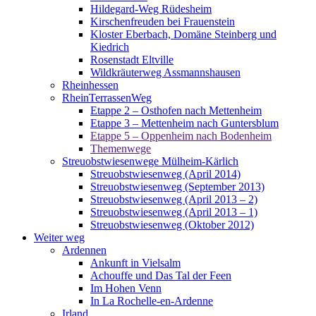
Hildegard-Weg Rüdesheim
Kirschenfreuden bei Frauenstein
Kloster Eberbach, Domäne Steinberg und
Kiedrich
Rosenstadt Eltville
Wildkräuterweg Assmannshausen
Rheinhessen
RheinTerrassenWeg
Etappe 2 – Osthofen nach Mettenheim
Etappe 3 – Mettenheim nach Guntersblum
Etappe 5 – Oppenheim nach Bodenheim
Themenwege
Streuobstwiesenwege Mülheim-Kärlich
Streuobstwiesenweg (April 2014)
Streuobstwiesenweg (September 2013)
Streuobstwiesenweg (April 2013 – 2)
Streuobstwiesenweg (April 2013 – 1)
Streuobstwiesenweg (Oktober 2012)
Weiter weg
Ardennen
Ankunft in Vielsalm
Achouffe und Das Tal der Feen
Im Hohen Venn
In La Rochelle-en-Ardenne
Irland