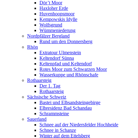
Dör’t Moor
Haxloher Erde
Huvenhoopsmoor
Kempowskis Idylle
Wolfsgrund
Wümmeniederung
Nordpfälzer Bergland
Rund um den Donnersberg
Rhön
Extratour Ulmenstein
Keltendorf Sünna
Keltenpfad und Keltendorf
Rotes Moor zum Schwarzen Moor
Wasserkuppe und Rhönschafe
Rothaarsteig
Der 1. Tag
Rothaarsteig
Sächsische Schweiz
Bastei und Elbsandsteingebirge
Elbresidenz Bad Schandau
Schrammsteine
Sauerland
Schnee auf der Niedersfelder Hochheide
Schnee in Schanze
Winter auf dem Ettelsberg