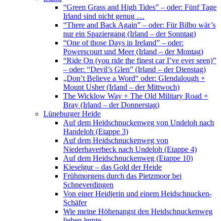
“Green Grass and High Tides” – oder: Fünf Tage
Irland sind nicht genug …
“There and Back Again” – oder: Für Bilbo wär’s
nur ein Spaziergang (Irland – der Sonntag)
“One of those Days in Ireland” – oder:
Powerscourt und Meer (Irland – der Montag)
“Ride On (you ride the finest car I’ve ever seen)”
– oder: “Devil’s Glen” (Irland – der Dienstag)
„Don’t Believe a Word“ oder: Glendalough +
Mount Usher (Irland – der Mittwoch)
The Wicklow Way + The Old Military Road +
Bray (Irland – der Donnerstag)
Lüneburger Heide
Auf dem Heidschnuckenweg von Undeloh nach
Handeloh (Etappe 3)
Auf dem Heidschnuckenweg von
Niederhaverbeck nach Undeloh (Etappe 4)
Auf dem Heidschnuckenweg (Etappe 10)
Kieselgur – das Gold der Heide
Frühmorgens durch das Pietzmoor bei
Schneverdingen
Von einer Heidjerin und einem Heidschnucken-
Schäfer
Wie meine Höhenangst den Heidschnuckenweg
lieben lernte