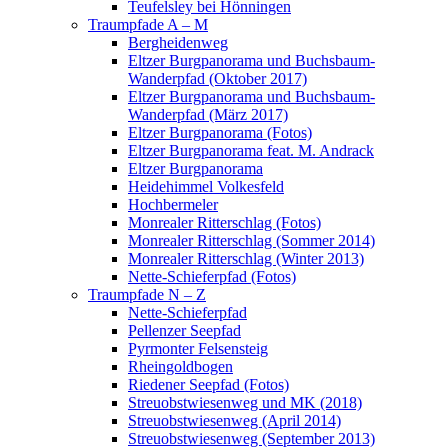
Teufelsley bei Hönningen
Traumpfade A – M
Bergheidenweg
Eltzer Burgpanorama und Buchsbaum-
Wanderpfad (Oktober 2017)
Eltzer Burgpanorama und Buchsbaum-
Wanderpfad (März 2017)
Eltzer Burgpanorama (Fotos)
Eltzer Burgpanorama feat. M. Andrack
Eltzer Burgpanorama
Heidehimmel Volkesfeld
Hochbermeler
Monrealer Ritterschlag (Fotos)
Monrealer Ritterschlag (Sommer 2014)
Monrealer Ritterschlag (Winter 2013)
Nette-Schieferpfad (Fotos)
Traumpfade N – Z
Nette-Schieferpfad
Pellenzer Seepfad
Pyrmonter Felsensteig
Rheingoldbogen
Riedener Seepfad (Fotos)
Streuobstwiesenweg und MK (2018)
Streuobstwiesenweg (April 2014)
Streuobstwiesenweg (September 2013)