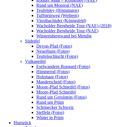
Rodder Maar – Königssee (NAE)
Rund um Monreal (NAE)
Teufelsley (Hönningen)
Tuffsteinweg (Weibern)
Vinxtbachtaler (Königsfeld)
Wacholder Bergheide Tour (NAE) (2018)
Wacholder Bergheide Tour (NAE)
Wingertsbergwand bei Mendig
Südeifel
Devon-Pfad (Fotos)
Neuerburg (Fotos)
Teufelsschlucht (Fotos)
Vulkaneifel
Eselwandern Bongard (Fotos)
Himmerod (Fotos)
Holzmaar (Fotos)
Manderscheid (Fotos)
Moore-Pfad Schneifel (Fotos)
Moore-Pfad Schneifel
Rund um Gerolstein (Fotos)
Rund um Prüm
Schönecker Schweiz
Steffeln (Fotos)
Winter in Prüm
Hunsrück