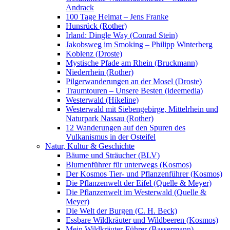
Andrack
100 Tage Heimat – Jens Franke
Hunsrück (Rother)
Irland: Dingle Way (Conrad Stein)
Jakobsweg im Smoking – Philipp Winterberg
Koblenz (Droste)
Mystische Pfade am Rhein (Bruckmann)
Niederrhein (Rother)
Pilgerwanderungen an der Mosel (Droste)
Traumtouren – Unsere Besten (ideemedia)
Westerwald (Hikeline)
Westerwald mit Siebengebirge, Mittelrhein und
Naturpark Nassau (Rother)
12 Wanderungen auf den Spuren des
Vulkanismus in der Osteifel
Natur, Kultur & Geschichte
Bäume und Sträucher (BLV)
Blumenführer für unterwegs (Kosmos)
Der Kosmos Tier- und Pflanzenführer (Kosmos)
Die Pflanzenwelt der Eifel (Quelle & Meyer)
Die Pflanzenwelt im Westerwald (Quelle &
Meyer)
Die Welt der Burgen (C. H. Beck)
Essbare Wildkräuter und Wildbeeren (Kosmos)
Mein Wildkräuter-Führer (Bassermann)