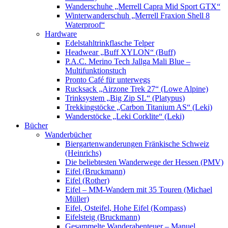
Wanderschuhe „Merrell Capra Mid Sport GTX“
Winterwanderschuh „Merrell Fraxion Shell 8
Waterproof“
Hardware
Edelstahltrinkflasche Telper
Headwear „Buff XYLON“ (Buff)
P.A.C. Merino Tech Jallga Mali Blue –
Multifunktionstuch
Pronto Café für unterwegs
Rucksack „Airzone Trek 27“ (Lowe Alpine)
Trinksystem „Big Zip SL“ (Platypus)
Trekkingstöcke „Carbon Titanium AS“ (Leki)
Wanderstöcke „Leki Corklite“ (Leki)
Bücher
Wanderbücher
Biergartenwanderungen Fränkische Schweiz
(Heinrichs)
Die beliebtesten Wanderwege der Hessen (PMV)
Eifel (Bruckmann)
Eifel (Rother)
Eifel – MM-Wandern mit 35 Touren (Michael
Müller)
Eifel, Osteifel, Hohe Eifel (Kompass)
Eifelsteig (Bruckmann)
Gesammelte Wanderabenteuer – Manuel