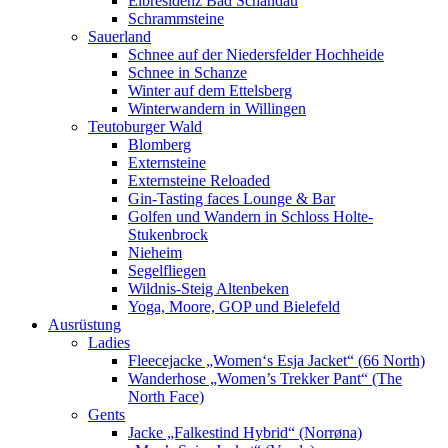
Elbresidenz Bad Schandau
Schrammsteine
Sauerland
Schnee auf der Niedersfelder Hochheide
Schnee in Schanze
Winter auf dem Ettelsberg
Winterwandern in Willingen
Teutoburger Wald
Blomberg
Externsteine
Externsteine Reloaded
Gin-Tasting faces Lounge & Bar
Golfen und Wandern in Schloss Holte-
Stukenbrock
Nieheim
Segelfliegen
Wildnis-Steig Altenbeken
Yoga, Moore, GOP und Bielefeld
Ausrüstung
Ladies
Fleecejacke „Women‘s Esja Jacket“ (66 North)
Wanderhose „Women’s Trekker Pant“ (The
North Face)
Gents
Jacke „Falkestind Hybrid“ (Norrøna)