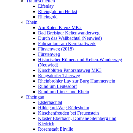
Traumschleifen
Elfenlay
Rheingold im Herbst
Rheingold
Rhein
Am Roten Kreuz MK2
Bad Breisiger Keltenwanderweg
Durch das Wallbachtal (Neuwied)
Fahrradtour am Kernkraftwerk
Fürstenweg (2018)
Fürstenweg
Historischer Römer- und Kelten-Wanderweg
(Neuwied)
Kirschblüten-Panoramaweg MK3
Rengsdorfer Tälerweg
Rheinbrohler Lay zur Burg Hammerstein
Rund um Leutesdorf
Rund um Limes und Rhein
Rheingau
Elsterbachtal
Hildegard-Weg Rüdesheim
Kirschenfreuden bei Frauenstein
Kloster Eberbach, Domäne Steinberg und
Kiedrich
Rosenstadt Eltville