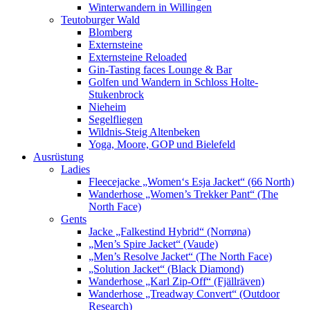
Winterwandern in Willingen
Teutoburger Wald
Blomberg
Externsteine
Externsteine Reloaded
Gin-Tasting faces Lounge & Bar
Golfen und Wandern in Schloss Holte-
Stukenbrock
Nieheim
Segelfliegen
Wildnis-Steig Altenbeken
Yoga, Moore, GOP und Bielefeld
Ausrüstung
Ladies
Fleecejacke „Women‘s Esja Jacket“ (66 North)
Wanderhose „Women’s Trekker Pant“ (The
North Face)
Gents
Jacke „Falkestind Hybrid“ (Norrøna)
„Men’s Spire Jacket“ (Vaude)
„Men’s Resolve Jacket“ (The North Face)
„Solution Jacket“ (Black Diamond)
Wanderhose „Karl Zip-Off“ (Fjällräven)
Wanderhose „Treadway Convert“ (Outdoor
Research)