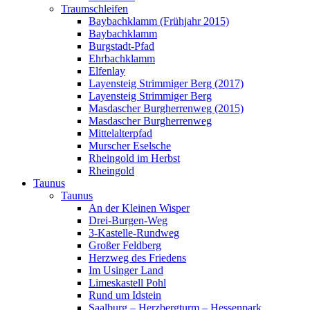
Traumschleifen
Baybachklamm (Frühjahr 2015)
Baybachklamm
Burgstadt-Pfad
Ehrbachklamm
Elfenlay
Layensteig Strimmiger Berg (2017)
Layensteig Strimmiger Berg
Masdascher Burgherrenweg (2015)
Masdascher Burgherrenweg
Mittelalterpfad
Murscher Eselsche
Rheingold im Herbst
Rheingold
Taunus
Taunus
An der Kleinen Wisper
Drei-Burgen-Weg
3-Kastelle-Rundweg
Großer Feldberg
Herzweg des Friedens
Im Usinger Land
Limeskastell Pohl
Rund um Idstein
Saalburg – Herzbergturm – Hessenpark