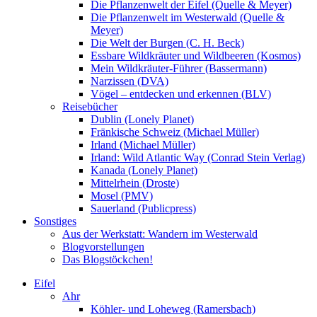
Die Pflanzenwelt der Eifel (Quelle & Meyer)
Die Pflanzenwelt im Westerwald (Quelle &
Meyer)
Die Welt der Burgen (C. H. Beck)
Essbare Wildkräuter und Wildbeeren (Kosmos)
Mein Wildkräuter-Führer (Bassermann)
Narzissen (DVA)
Vögel – entdecken und erkennen (BLV)
Reisebücher
Dublin (Lonely Planet)
Fränkische Schweiz (Michael Müller)
Irland (Michael Müller)
Irland: Wild Atlantic Way (Conrad Stein Verlag)
Kanada (Lonely Planet)
Mittelrhein (Droste)
Mosel (PMV)
Sauerland (Publicpress)
Sonstiges
Aus der Werkstatt: Wandern im Westerwald
Blogvorstellungen
Das Blogstöckchen!
Eifel
Ahr
Köhler- und Loheweg (Ramersbach)