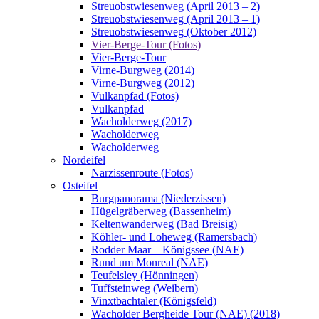
Streuobstwiesenweg (April 2013 – 2)
Streuobstwiesenweg (April 2013 – 1)
Streuobstwiesenweg (Oktober 2012)
Vier-Berge-Tour (Fotos)
Vier-Berge-Tour
Virne-Burgweg (2014)
Virne-Burgweg (2012)
Vulkanpfad (Fotos)
Vulkanpfad
Wacholderweg (2017)
Wacholderweg
Wacholderweg
Nordeifel
Narzissenroute (Fotos)
Osteifel
Burgpanorama (Niederzissen)
Hügelgräberweg (Bassenheim)
Keltenwanderweg (Bad Breisig)
Köhler- und Loheweg (Ramersbach)
Rodder Maar – Königssee (NAE)
Rund um Monreal (NAE)
Teufelsley (Hönningen)
Tuffsteinweg (Weibern)
Vinxtbachtaler (Königsfeld)
Wacholder Bergheide Tour (NAE) (2018)