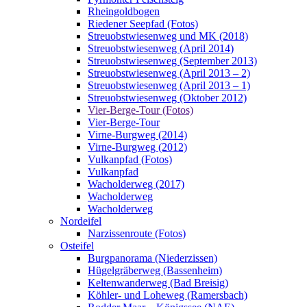
Rheingoldbogen
Riedener Seepfad (Fotos)
Streuobstwiesenweg und MK (2018)
Streuobstwiesenweg (April 2014)
Streuobstwiesenweg (September 2013)
Streuobstwiesenweg (April 2013 – 2)
Streuobstwiesenweg (April 2013 – 1)
Streuobstwiesenweg (Oktober 2012)
Vier-Berge-Tour (Fotos)
Vier-Berge-Tour
Virne-Burgweg (2014)
Virne-Burgweg (2012)
Vulkanpfad (Fotos)
Vulkanpfad
Wacholderweg (2017)
Wacholderweg
Wacholderweg
Nordeifel
Narzissenroute (Fotos)
Osteifel
Burgpanorama (Niederzissen)
Hügelgräberweg (Bassenheim)
Keltenwanderweg (Bad Breisig)
Köhler- und Loheweg (Ramersbach)