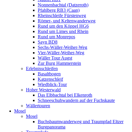
Nonnenbachtal (Datzeroth)
Pfahlberg RB3 (Caan)
Rheinschleife Fürstenweg
Römer- und Keltenwanderweg
Rund um den Köppel HG6
Rund um Limes und Rhein
Rund um Monrepos
Sayn BD8
Sechs-Wäller-Weiher-Weg
Vier-Wäller-Weiher-Weg
Wäller Tour Augst
Zur Burg Hammerstein
Erlebnisschleifen
Basaltbogen
Katzenschleif
Wiedblick-Tour
Hoher Westerwald
Das Elbbachtal bei Elkenroth
Schneeschuhwandern auf der Fuchskaute
Wällertouren
Mosel
Mosel
Buchsbaumwanderweg und Traumpfad Eltzer
Burgpanorama