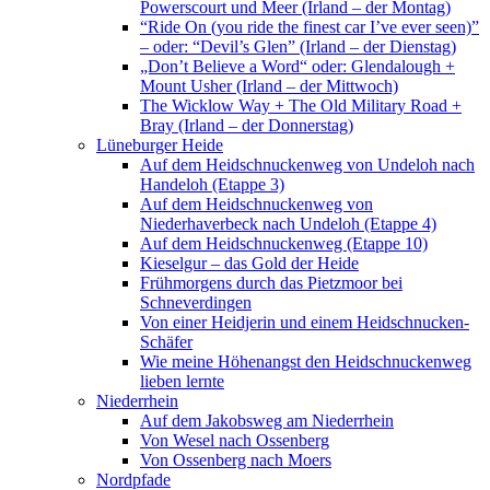
Powerscourt und Meer (Irland – der Montag)
“Ride On (you ride the finest car I’ve ever seen)”
– oder: “Devil’s Glen” (Irland – der Dienstag)
„Don’t Believe a Word“ oder: Glendalough +
Mount Usher (Irland – der Mittwoch)
The Wicklow Way + The Old Military Road +
Bray (Irland – der Donnerstag)
Lüneburger Heide
Auf dem Heidschnuckenweg von Undeloh nach
Handeloh (Etappe 3)
Auf dem Heidschnuckenweg von
Niederhaverbeck nach Undeloh (Etappe 4)
Auf dem Heidschnuckenweg (Etappe 10)
Kieselgur – das Gold der Heide
Frühmorgens durch das Pietzmoor bei
Schneverdingen
Von einer Heidjerin und einem Heidschnucken-
Schäfer
Wie meine Höhenangst den Heidschnuckenweg
lieben lernte
Niederrhein
Auf dem Jakobsweg am Niederrhein
Von Wesel nach Ossenberg
Von Ossenberg nach Moers
Nordpfade