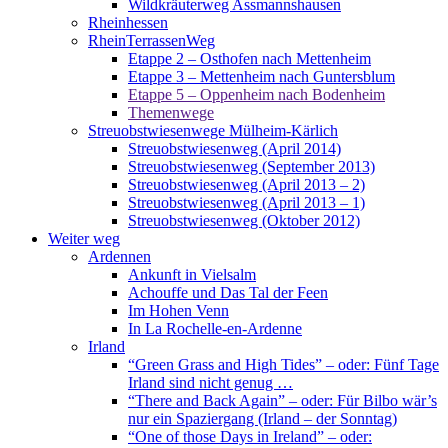
Wildkräuterweg Assmannshausen
Rheinhessen
RheinTerrassenWeg
Etappe 2 – Osthofen nach Mettenheim
Etappe 3 – Mettenheim nach Guntersblum
Etappe 5 – Oppenheim nach Bodenheim
Themenwege
Streuobstwiesenwege Mülheim-Kärlich
Streuobstwiesenweg (April 2014)
Streuobstwiesenweg (September 2013)
Streuobstwiesenweg (April 2013 – 2)
Streuobstwiesenweg (April 2013 – 1)
Streuobstwiesenweg (Oktober 2012)
Weiter weg
Ardennen
Ankunft in Vielsalm
Achouffe und Das Tal der Feen
Im Hohen Venn
In La Rochelle-en-Ardenne
Irland
“Green Grass and High Tides” – oder: Fünf Tage
Irland sind nicht genug …
“There and Back Again” – oder: Für Bilbo wär’s
nur ein Spaziergang (Irland – der Sonntag)
“One of those Days in Ireland” – oder: