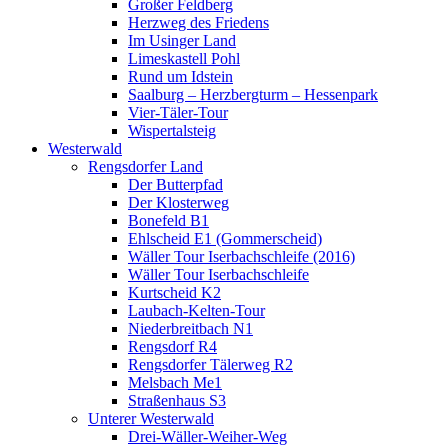
Großer Feldberg
Herzweg des Friedens
Im Usinger Land
Limeskastell Pohl
Rund um Idstein
Saalburg – Herzbergturm – Hessenpark
Vier-Täler-Tour
Wispertalsteig
Westerwald
Rengsdorfer Land
Der Butterpfad
Der Klosterweg
Bonefeld B1
Ehlscheid E1 (Gommerscheid)
Wäller Tour Iserbachschleife (2016)
Wäller Tour Iserbachschleife
Kurtscheid K2
Laubach-Kelten-Tour
Niederbreitbach N1
Rengsdorf R4
Rengsdorfer Tälerweg R2
Melsbach Me1
Straßenhaus S3
Unterer Westerwald
Drei-Wäller-Weiher-Weg