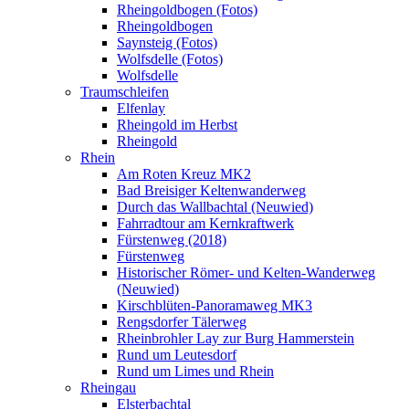
Rheingoldbogen (Fotos)
Rheingoldbogen
Saynsteig (Fotos)
Wolfsdelle (Fotos)
Wolfsdelle
Traumschleifen
Elfenlay
Rheingold im Herbst
Rheingold
Rhein
Am Roten Kreuz MK2
Bad Breisiger Keltenwanderweg
Durch das Wallbachtal (Neuwied)
Fahrradtour am Kernkraftwerk
Fürstenweg (2018)
Fürstenweg
Historischer Römer- und Kelten-Wanderweg
(Neuwied)
Kirschblüten-Panoramaweg MK3
Rengsdorfer Tälerweg
Rheinbrohler Lay zur Burg Hammerstein
Rund um Leutesdorf
Rund um Limes und Rhein
Rheingau
Elsterbachtal