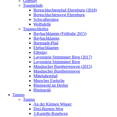
Geierlay
Traumpfade
Bergschluchtenpfad Ehrenburg (2018)
Bergschluchtenweg Ehrenburg
Schwalberstieg
Wolfsdelle
Traumschleifen
Baybachklamm (Frühjahr 2015)
Baybachklamm
Burgstadt-Pfad
Ehrbachklamm
Elfenlay
Layensteig Strimmiger Berg (2017)
Layensteig Strimmiger Berg
Masdascher Burgherrenweg (2015)
Masdascher Burgherrenweg
Mittelalterpfad
Murscher Eselsche
Rheingold im Herbst
Rheingold
Taunus
Taunus
An der Kleinen Wisper
Drei-Burgen-Weg
3-Kastelle-Rundweg