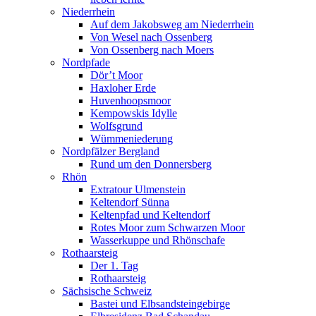
Niederrhein
Auf dem Jakobsweg am Niederrhein
Von Wesel nach Ossenberg
Von Ossenberg nach Moers
Nordpfade
Dör’t Moor
Haxloher Erde
Huvenhoopsmoor
Kempowskis Idylle
Wolfsgrund
Wümmeniederung
Nordpfälzer Bergland
Rund um den Donnersberg
Rhön
Extratour Ulmenstein
Keltendorf Sünna
Keltenpfad und Keltendorf
Rotes Moor zum Schwarzen Moor
Wasserkuppe und Rhönschafe
Rothaarsteig
Der 1. Tag
Rothaarsteig
Sächsische Schweiz
Bastei und Elbsandsteingebirge