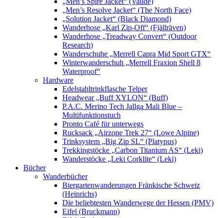
„Men’s Spire Jacket“ (Vaude)
„Men’s Resolve Jacket“ (The North Face)
„Solution Jacket“ (Black Diamond)
Wanderhose „Karl Zip-Off“ (Fjällräven)
Wanderhose „Treadway Convert“ (Outdoor
Research)
Wanderschuhe „Merrell Capra Mid Sport GTX“
Winterwanderschuh „Merrell Fraxion Shell 8
Waterproof“
Hardware
Edelstahltrinkflasche Telper
Headwear „Buff XYLON“ (Buff)
P.A.C. Merino Tech Jallga Mali Blue –
Multifunktionstuch
Pronto Café für unterwegs
Rucksack „Airzone Trek 27“ (Lowe Alpine)
Trinksystem „Big Zip SL“ (Platypus)
Trekkingstöcke „Carbon Titanium AS“ (Leki)
Wanderstöcke „Leki Corklite“ (Leki)
Bücher
Wanderbücher
Biergartenwanderungen Fränkische Schweiz
(Heinrichs)
Die beliebtesten Wanderwege der Hessen (PMV)
Eifel (Bruckmann)