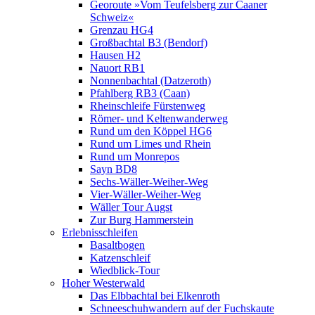
Georoute »Vom Teufelsberg zur Caaner
Schweiz«
Grenzau HG4
Großbachtal B3 (Bendorf)
Hausen H2
Nauort RB1
Nonnenbachtal (Datzeroth)
Pfahlberg RB3 (Caan)
Rheinschleife Fürstenweg
Römer- und Keltenwanderweg
Rund um den Köppel HG6
Rund um Limes und Rhein
Rund um Monrepos
Sayn BD8
Sechs-Wäller-Weiher-Weg
Vier-Wäller-Weiher-Weg
Wäller Tour Augst
Zur Burg Hammerstein
Erlebnisschleifen
Basaltbogen
Katzenschleif
Wiedblick-Tour
Hoher Westerwald
Das Elbbachtal bei Elkenroth
Schneeschuhwandern auf der Fuchskaute