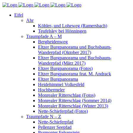
Eifel
Ahr
Köhler- und Loheweg (Ramersbach)
Teufelsley bei Hönningen
Traumpfade A – M
Bergheidenweg
Eltzer Burgpanorama und Buchsbaum-
Wanderpfad (Oktober 2017)
Eltzer Burgpanorama und Buchsbaum-
Wanderpfad (März 2017)
Eltzer Burgpanorama (Fotos)
Eltzer Burgpanorama feat. M. Andrack
Eltzer Burgpanorama
Heidehimmel Volkesfeld
Hochbermeler
Monrealer Ritterschlag (Fotos)
Monrealer Ritterschlag (Sommer 2014)
Monrealer Ritterschlag (Winter 2013)
Nette-Schieferpfad (Fotos)
Traumpfade N – Z
Nette-Schieferpfad
Pellenzer Seepfad
Pyrmonter Felsensteig