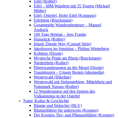
Eifel (Rother)
Eifel – MM-Wandern mit 35 Touren (Michael
Müller)
Eifel, Osteifel, Hohe Eifel (Kompass)
Eifelsteig (Bruckmann)
Gesammelte Wanderabenteuer – Manuel
Andrack
100 Tage Heimat – Jens Franke
Hunsrück (Rother)
Irland: Dingle Way (Conrad Stein)
Jakobsweg im Smoking – Philipp Winterberg
Koblenz (Droste)
Mystische Pfade am Rhein (Bruckmann)
Niederrhein (Rother)
Pilgerwanderungen an der Mosel (Droste)
Traumtouren – Unsere Besten (ideemedia)
Westerwald (Hikeline)
Westerwald mit Siebengebirge, Mittelrhein und
Naturpark Nassau (Rother)
12 Wanderungen auf den Spuren des
Vulkanismus in der Osteifel
Natur, Kultur & Geschichte
Bäume und Sträucher (BLV)
Blumenführer für unterwegs (Kosmos)
Der Kosmos Tier- und Pflanzenführer (Kosmos)