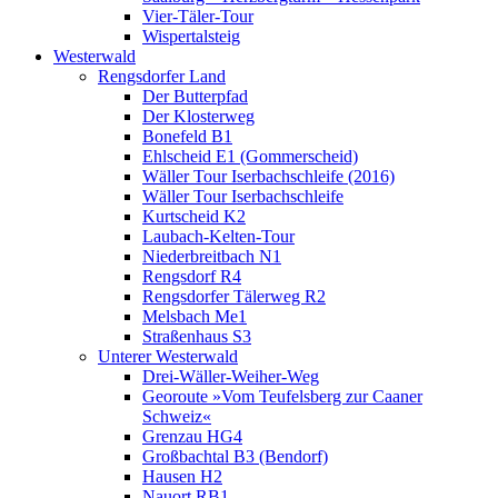
Vier-Täler-Tour
Wispertalsteig
Westerwald
Rengsdorfer Land
Der Butterpfad
Der Klosterweg
Bonefeld B1
Ehlscheid E1 (Gommerscheid)
Wäller Tour Iserbachschleife (2016)
Wäller Tour Iserbachschleife
Kurtscheid K2
Laubach-Kelten-Tour
Niederbreitbach N1
Rengsdorf R4
Rengsdorfer Tälerweg R2
Melsbach Me1
Straßenhaus S3
Unterer Westerwald
Drei-Wäller-Weiher-Weg
Georoute »Vom Teufelsberg zur Caaner
Schweiz«
Grenzau HG4
Großbachtal B3 (Bendorf)
Hausen H2
Nauort RB1