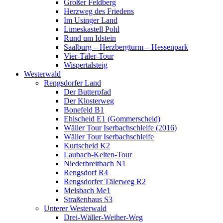
Großer Feldberg
Herzweg des Friedens
Im Usinger Land
Limeskastell Pohl
Rund um Idstein
Saalburg – Herzbergturm – Hessenpark
Vier-Täler-Tour
Wispertalsteig
Westerwald
Rengsdorfer Land
Der Butterpfad
Der Klosterweg
Bonefeld B1
Ehlscheid E1 (Gommerscheid)
Wäller Tour Iserbachschleife (2016)
Wäller Tour Iserbachschleife
Kurtscheid K2
Laubach-Kelten-Tour
Niederbreitbach N1
Rengsdorf R4
Rengsdorfer Tälerweg R2
Melsbach Me1
Straßenhaus S3
Unterer Westerwald
Drei-Wäller-Weiher-Weg