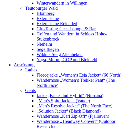
Winterwandern in Willingen
Teutoburger Wald
Blomberg
Externsteine
Externsteine Reloaded
Gin-Tasting faces Lounge & Bar
Golfen und Wandern in Schloss Holte-
Stukenbrock
Nieheim
Segelfliegen
Wildnis-Steig Altenbeken
Yoga, Moore, GOP und Bielefeld
Ausrüstung
Ladies
Fleecejacke „Women‘s Esja Jacket“ (66 North)
Wanderhose „Women’s Trekker Pant“ (The
North Face)
Gents
Jacke „Falkestind Hybrid“ (Norrøna)
„Men’s Spire Jacket“ (Vaude)
„Men’s Resolve Jacket“ (The North Face)
„Solution Jacket“ (Black Diamond)
Wanderhose „Karl Zip-Off“ (Fjällräven)
Wanderhose „Treadway Convert“ (Outdoor
Research)