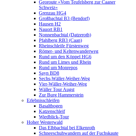
Georoute »Vom Teufelsberg zur Caaner
Schweiz«
Grenzau HG4
Großbachtal B3 (Bendorf)
Hausen H2
Nauort RB1
Nonnenbachtal (Datzeroth)
Pfahlberg RB3 (Caan)
Rheinschleife Fürstenweg
Römer- und Keltenwanderweg
Rund um den Köppel HG6
Rund um Limes und Rhein
Rund um Monrepos
Sayn BD8
Sechs-Wäller-Weiher-Weg
Vier-Wäller-Weiher-Weg
Wäller Tour Augst
Zur Burg Hammerstein
Erlebnisschleifen
Basaltbogen
Katzenschleif
Wiedblick-Tour
Hoher Westerwald
Das Elbbachtal bei Elkenroth
Schneeschuhwandern auf der Fuchskaute