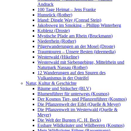
Andrack
100 Tage Heimat – Jens Franke
Hunsrück (Rother)
Irland: Dingle Way (Conrad Stein)
Jakobsweg im Smoking – Philipp Winterberg
Koblenz (Droste)
Mystische Pfade am Rhein (Bruckmann)
Niederrhein (Rother)
Pilgerwanderungen an der Mosel (Droste)
Traumtouren – Unsere Besten (ideemedia)
Westerwald (Hikeline)
Westerwald mit Siebengebirge, Mittelrhein und
Naturpark Nassau (Rother)
12 Wanderungen auf den Spuren des
Vulkanismus in der Osteifel
Natur, Kultur & Geschichte
Bäume und Sträucher (BLV)
Blumenführer für unterwegs (Kosmos)
Der Kosmos Tier- und Pflanzenführer (Kosmos)
Die Pflanzenwelt der Eifel (Quelle & Meyer)
Die Pflanzenwelt im Westerwald (Quelle &
Meyer)
Die Welt der Burgen (C. H. Beck)
Essbare Wildkräuter und Wildbeeren (Kosmos)
Mein Wildkräuter-Führer (Bassermann)