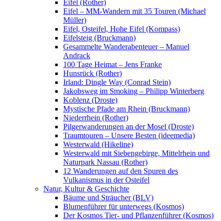
Eifel (Rother)
Eifel – MM-Wandern mit 35 Touren (Michael
Müller)
Eifel, Osteifel, Hohe Eifel (Kompass)
Eifelsteig (Bruckmann)
Gesammelte Wanderabenteuer – Manuel
Andrack
100 Tage Heimat – Jens Franke
Hunsrück (Rother)
Irland: Dingle Way (Conrad Stein)
Jakobsweg im Smoking – Philipp Winterberg
Koblenz (Droste)
Mystische Pfade am Rhein (Bruckmann)
Niederrhein (Rother)
Pilgerwanderungen an der Mosel (Droste)
Traumtouren – Unsere Besten (ideemedia)
Westerwald (Hikeline)
Westerwald mit Siebengebirge, Mittelrhein und
Naturpark Nassau (Rother)
12 Wanderungen auf den Spuren des
Vulkanismus in der Osteifel
Natur, Kultur & Geschichte
Bäume und Sträucher (BLV)
Blumenführer für unterwegs (Kosmos)
Der Kosmos Tier- und Pflanzenführer (Kosmos)