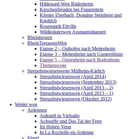
Hildegard-Weg Rüdesheim
Kirschenfreuden bei Frauenstein
Kloster Eberbach, Domäne Steinberg und
Kiedrich
Rosenstadt Eltville
Wildkräuterweg Assmannshausen
Rheinhessen
RheinTerrassenWeg
Etappe 2 – Osthofen nach Mettenheim
Etappe 3 – Mettenheim nach Guntersblum
Etappe 5 – Oppenheim nach Bodenheim
Themenwege
Streuobstwiesenwege Mülheim-Kärlich
Streuobstwiesenweg (April 2014)
Streuobstwiesenweg (September 2013)
Streuobstwiesenweg (April 2013 – 2)
Streuobstwiesenweg (April 2013 – 1)
Streuobstwiesenweg (Oktober 2012)
Weiter weg
Ardennen
Ankunft in Vielsalm
Achouffe und Das Tal der Feen
Im Hohen Venn
In La Rochelle-en-Ardenne
Irland