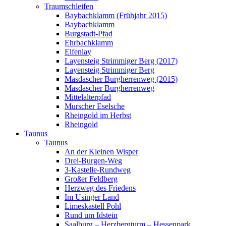
Traumschleifen
Baybachklamm (Frühjahr 2015)
Baybachklamm
Burgstadt-Pfad
Ehrbachklamm
Elfenlay
Layensteig Strimmiger Berg (2017)
Layensteig Strimmiger Berg
Masdascher Burgherrenweg (2015)
Masdascher Burgherrenweg
Mittelalterpfad
Murscher Eselsche
Rheingold im Herbst
Rheingold
Taunus
Taunus
An der Kleinen Wisper
Drei-Burgen-Weg
3-Kastelle-Rundweg
Großer Feldberg
Herzweg des Friedens
Im Usinger Land
Limeskastell Pohl
Rund um Idstein
Saalburg – Herzbergturm – Hessenpark