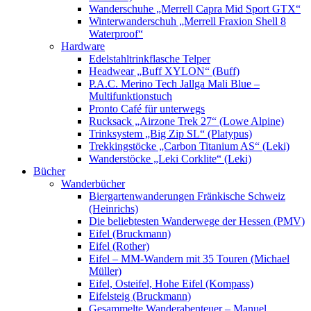
Wanderschuhe „Merrell Capra Mid Sport GTX“
Winterwanderschuh „Merrell Fraxion Shell 8
Waterproof“
Hardware
Edelstahltrinkflasche Telper
Headwear „Buff XYLON“ (Buff)
P.A.C. Merino Tech Jallga Mali Blue –
Multifunktionstuch
Pronto Café für unterwegs
Rucksack „Airzone Trek 27“ (Lowe Alpine)
Trinksystem „Big Zip SL“ (Platypus)
Trekkingstöcke „Carbon Titanium AS“ (Leki)
Wanderstöcke „Leki Corklite“ (Leki)
Bücher
Wanderbücher
Biergartenwanderungen Fränkische Schweiz
(Heinrichs)
Die beliebtesten Wanderwege der Hessen (PMV)
Eifel (Bruckmann)
Eifel (Rother)
Eifel – MM-Wandern mit 35 Touren (Michael
Müller)
Eifel, Osteifel, Hohe Eifel (Kompass)
Eifelsteig (Bruckmann)
Gesammelte Wanderabenteuer – Manuel