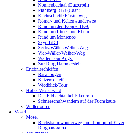
Nonnenbachtal (Datzeroth)
Pfahlberg RB3 (Caan)
Rheinschleife Fürstenweg
Römer- und Keltenwanderweg
Rund um den Köppel HG6
Rund um Limes und Rhein
Rund um Monrepos
Sayn BD8
Sechs-Wäller-Weiher-Weg
Vier-Wäller-Weiher-Weg
Wäller Tour Augst
Zur Burg Hammerstein
Erlebnisschleifen
Basaltbogen
Katzenschleif
Wiedblick-Tour
Hoher Westerwald
Das Elbbachtal bei Elkenroth
Schneeschuhwandern auf der Fuchskaute
Wällertouren
Mosel
Mosel
Buchsbaumwanderweg und Traumpfad Eltzer
Burgpanorama