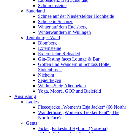
Elbresidenz Bad Schandau
Schrammsteine
Sauerland
Schnee auf der Niedersfelder Hochheide
Schnee in Schanze
Winter auf dem Ettelsberg
Winterwandern in Willingen
Teutoburger Wald
Blomberg
Externsteine
Externsteine Reloaded
Gin-Tasting faces Lounge & Bar
Golfen und Wandern in Schloss Holte-
Stukenbrock
Nieheim
Segelfliegen
Wildnis-Steig Altenbeken
Yoga, Moore, GOP und Bielefeld
Ausrüstung
Ladies
Fleecejacke „Women‘s Esja Jacket“ (66 North)
Wanderhose „Women’s Trekker Pant“ (The
North Face)
Gents
Jacke „Falkestind Hybrid“ (Norrøna)