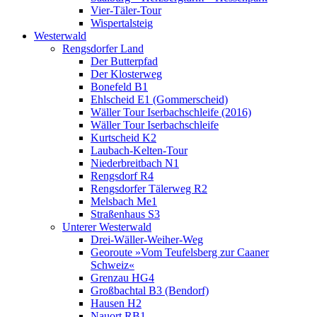
Vier-Täler-Tour
Wispertalsteig
Westerwald
Rengsdorfer Land
Der Butterpfad
Der Klosterweg
Bonefeld B1
Ehlscheid E1 (Gommerscheid)
Wäller Tour Iserbachschleife (2016)
Wäller Tour Iserbachschleife
Kurtscheid K2
Laubach-Kelten-Tour
Niederbreitbach N1
Rengsdorf R4
Rengsdorfer Tälerweg R2
Melsbach Me1
Straßenhaus S3
Unterer Westerwald
Drei-Wäller-Weiher-Weg
Georoute »Vom Teufelsberg zur Caaner
Schweiz«
Grenzau HG4
Großbachtal B3 (Bendorf)
Hausen H2
Nauort RB1