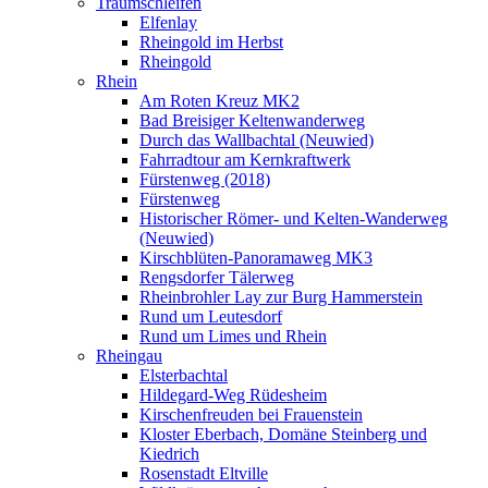
Traumschleifen
Elfenlay
Rheingold im Herbst
Rheingold
Rhein
Am Roten Kreuz MK2
Bad Breisiger Keltenwanderweg
Durch das Wallbachtal (Neuwied)
Fahrradtour am Kernkraftwerk
Fürstenweg (2018)
Fürstenweg
Historischer Römer- und Kelten-Wanderweg
(Neuwied)
Kirschblüten-Panoramaweg MK3
Rengsdorfer Tälerweg
Rheinbrohler Lay zur Burg Hammerstein
Rund um Leutesdorf
Rund um Limes und Rhein
Rheingau
Elsterbachtal
Hildegard-Weg Rüdesheim
Kirschenfreuden bei Frauenstein
Kloster Eberbach, Domäne Steinberg und
Kiedrich
Rosenstadt Eltville