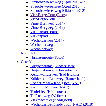
Streuobstwiesenweg (April 2013 – 2)
Streuobstwiesenweg (April 2013 – 1)
Streuobstwiesenweg (Oktober 2012)
Vier-Berge-Tour (Fotos)
Vier-Berge-Tour
Virne-Burgweg (2014)
Virne-Burgweg (2012)
Vulkanpfad (Fotos)
Vulkanpfad
Wacholderweg (2017)
Wacholderweg
Wacholderweg
Nordeifel
Narzissenroute (Fotos)
Osteifel
Burgpanorama (Niederzissen)
Hügelgräberweg (Bassenheim)
Keltenwanderweg (Bad Breisig)
Köhler- und Loheweg (Ramersbach)
Rodder Maar – Königssee (NAE)
Rund um Monreal (NAE)
Teufelsley (Hönningen)
Tuffsteinweg (Weibern)
Vinxtbachtaler (Königsfeld)
Wacholder Bergheide Tour (NAE) (2018)