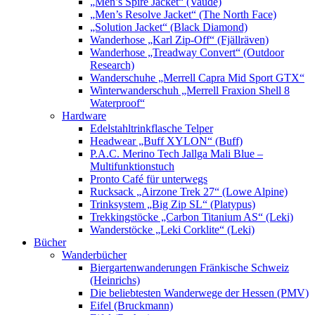
„Men’s Spire Jacket“ (Vaude)
„Men’s Resolve Jacket“ (The North Face)
„Solution Jacket“ (Black Diamond)
Wanderhose „Karl Zip-Off“ (Fjällräven)
Wanderhose „Treadway Convert“ (Outdoor
Research)
Wanderschuhe „Merrell Capra Mid Sport GTX“
Winterwanderschuh „Merrell Fraxion Shell 8
Waterproof“
Hardware
Edelstahltrinkflasche Telper
Headwear „Buff XYLON“ (Buff)
P.A.C. Merino Tech Jallga Mali Blue –
Multifunktionstuch
Pronto Café für unterwegs
Rucksack „Airzone Trek 27“ (Lowe Alpine)
Trinksystem „Big Zip SL“ (Platypus)
Trekkingstöcke „Carbon Titanium AS“ (Leki)
Wanderstöcke „Leki Corklite“ (Leki)
Bücher
Wanderbücher
Biergartenwanderungen Fränkische Schweiz
(Heinrichs)
Die beliebtesten Wanderwege der Hessen (PMV)
Eifel (Bruckmann)