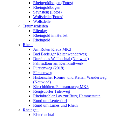
Rheingoldbogen (Fotos)
Rheingoldbogen
Saynsteig (Fotos)
Wolfsdelle (Fotos)
Wolfsdelle
Traumschleifen
Elfenlay
Rheingold im Herbst
Rheingold
Rhein
Am Roten Kreuz MK2
Bad Breisiger Keltenwanderweg
Durch das Wallbachtal (Neuwied)
Fahrradtour am Kernkraftwerk
Fürstenweg (2018)
Fürstenweg
Historischer Römer- und Kelten-Wanderweg
(Neuwied)
Kirschblüten-Panoramaweg MK3
Rengsdorfer Tälerweg
Rheinbrohler Lay zur Burg Hammerstein
Rund um Leutesdorf
Rund um Limes und Rhein
Rheingau
Elsterbachtal