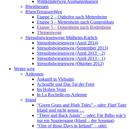
Wildkräuterweg Assmannshausen
Rheinhessen
RheinTerrassenWeg
Etappe 2 – Osthofen nach Mettenheim
Etappe 3 – Mettenheim nach Guntersblum
Etappe 5 – Oppenheim nach Bodenheim
Themenwege
Streuobstwiesenwege Mülheim-Kärlich
Streuobstwiesenweg (April 2014)
Streuobstwiesenweg (September 2013)
Streuobstwiesenweg (April 2013 – 2)
Streuobstwiesenweg (April 2013 – 1)
Streuobstwiesenweg (Oktober 2012)
Weiter weg
Ardennen
Ankunft in Vielsalm
Achouffe und Das Tal der Feen
Im Hohen Venn
In La Rochelle-en-Ardenne
Irland
“Green Grass and High Tides” – oder: Fünf Tage
Irland sind nicht genug …
“There and Back Again” – oder: Für Bilbo wär’s
nur ein Spaziergang (Irland – der Sonntag)
“One of those Days in Ireland” – oder: