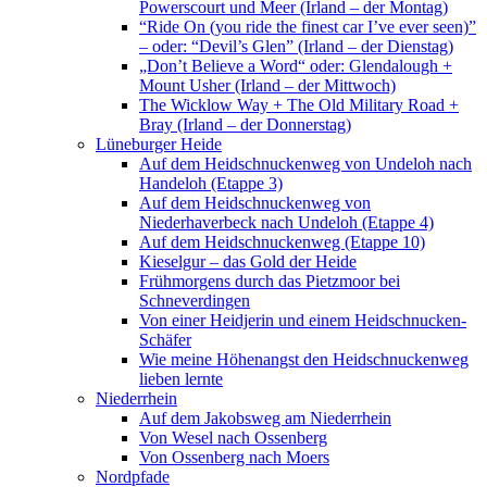
Powerscourt und Meer (Irland – der Montag)
“Ride On (you ride the finest car I’ve ever seen)”
– oder: “Devil’s Glen” (Irland – der Dienstag)
„Don’t Believe a Word“ oder: Glendalough +
Mount Usher (Irland – der Mittwoch)
The Wicklow Way + The Old Military Road +
Bray (Irland – der Donnerstag)
Lüneburger Heide
Auf dem Heidschnuckenweg von Undeloh nach
Handeloh (Etappe 3)
Auf dem Heidschnuckenweg von
Niederhaverbeck nach Undeloh (Etappe 4)
Auf dem Heidschnuckenweg (Etappe 10)
Kieselgur – das Gold der Heide
Frühmorgens durch das Pietzmoor bei
Schneverdingen
Von einer Heidjerin und einem Heidschnucken-
Schäfer
Wie meine Höhenangst den Heidschnuckenweg
lieben lernte
Niederrhein
Auf dem Jakobsweg am Niederrhein
Von Wesel nach Ossenberg
Von Ossenberg nach Moers
Nordpfade