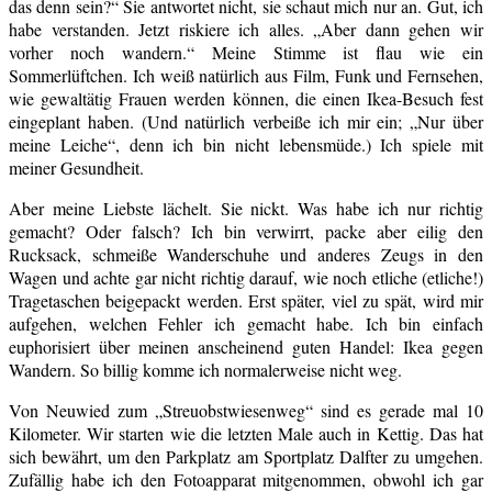
das denn sein?“ Sie antwortet nicht, sie schaut mich nur an. Gut, ich
habe verstanden. Jetzt riskiere ich alles. „Aber dann gehen wir
vorher noch wandern.“ Meine Stimme ist flau wie ein
Sommerlüftchen. Ich weiß natürlich aus Film, Funk und Fernsehen,
wie gewaltätig Frauen werden können, die einen Ikea-Besuch fest
eingeplant haben. (Und natürlich verbeiße ich mir ein; „Nur über
meine Leiche“, denn ich bin nicht lebensmüde.) Ich spiele mit
meiner Gesundheit.
Aber meine Liebste lächelt. Sie nickt. Was habe ich nur richtig
gemacht? Oder falsch? Ich bin verwirrt, packe aber eilig den
Rucksack, schmeiße Wanderschuhe und anderes Zeugs in den
Wagen und achte gar nicht richtig darauf, wie noch etliche (etliche!)
Tragetaschen beigepackt werden. Erst später, viel zu spät, wird mir
aufgehen, welchen Fehler ich gemacht habe. Ich bin einfach
euphorisiert über meinen anscheinend guten Handel: Ikea gegen
Wandern. So billig komme ich normalerweise nicht weg.
Von Neuwied zum „Streuobstwiesenweg“ sind es gerade mal 10
Kilometer. Wir starten wie die letzten Male auch in Kettig. Das hat
sich bewährt, um den Parkplatz am Sportplatz Dalfter zu umgehen.
Zufällig habe ich den Fotoapparat mitgenommen, obwohl ich gar