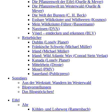
Die Pflanzenwelt der Eifel (Quelle & Meyer)
Die Pflanzenwelt im Westerwald (Quelle &
Meyer)
Die Welt der Burgen (C. H. Beck)
Essbare Wildkräuter und Wildbeeren (Kosmos)
Mein Wildkräuter-Führer (Bassermann)
Narzissen (DVA)
Vögel – entdecken und erkennen (BLV)
Reisebücher
Dublin (Lonely Planet)
Fränkische Schweiz (Michael Müller)
Irland (Michael Müller)
Irland: Wild Atlantic Way (Conrad Stein Verlag)
Kanada (Lonely Planet)
Mittelrhein (Droste)
Mosel (PMV)
Sauerland (Publicpress)
Sonstiges
Aus der Werkstatt: Wandern im Westerwald
Blogvorstellungen
Das Blogstöckchen!
Eifel
Ahr
Köhler- und Loheweg (Ramersbach)