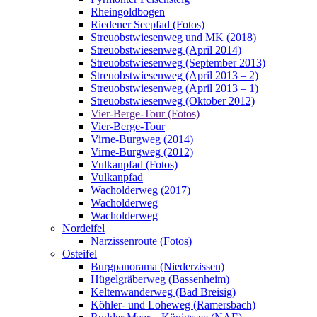
Rheingoldbogen
Riedener Seepfad (Fotos)
Streuobstwiesenweg und MK (2018)
Streuobstwiesenweg (April 2014)
Streuobstwiesenweg (September 2013)
Streuobstwiesenweg (April 2013 – 2)
Streuobstwiesenweg (April 2013 – 1)
Streuobstwiesenweg (Oktober 2012)
Vier-Berge-Tour (Fotos)
Vier-Berge-Tour
Virne-Burgweg (2014)
Virne-Burgweg (2012)
Vulkanpfad (Fotos)
Vulkanpfad
Wacholderweg (2017)
Wacholderweg
Wacholderweg
Nordeifel
Narzissenroute (Fotos)
Osteifel
Burgpanorama (Niederzissen)
Hügelgräberweg (Bassenheim)
Keltenwanderweg (Bad Breisig)
Köhler- und Loheweg (Ramersbach)