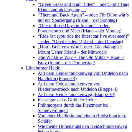
“Green Grass and High Tides” – oder: Fünf Tage
Irland sind nicht genug …
“There and Back Again” – oder: Für Bilbo wär’s
nur ein Spaziergang (Irland – der Sonntag)
“One of those Days in Ireland” – oder:
Powerscourt und Meer (Irland – der Montag)
“Ride On (you ride the finest car I’ve ever seen)”
– oder: “Devil’s Glen” (Irland – der Dienstag)
„Don’t Believe a Word“ oder: Glendalough +
Mount Usher (Irland – der Mittwoch)
The Wicklow Way + The Old Military Road +
Bray (Irland – der Donnerstag)
Lüneburger Heide
Auf dem Heidschnuckenweg von Undeloh nach
Handeloh (Etappe 3)
Auf dem Heidschnuckenweg von
Niederhaverbeck nach Undeloh (Etappe 4)
Auf dem Heidschnuckenweg (Etappe 10)
Kieselgur – das Gold der Heide
Frühmorgens durch das Pietzmoor bei
Schneverdingen
Von einer Heidjerin und einem Heidschnucken-
Schäfer
Wie meine Höhenangst den Heidschnuckenweg
lieben lernte