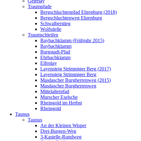
Geierlay
Traumpfade
Bergschluchtenpfad Ehrenburg (2018)
Bergschluchtenweg Ehrenburg
Schwalberstieg
Wolfsdelle
Traumschleifen
Baybachklamm (Frühjahr 2015)
Baybachklamm
Burgstadt-Pfad
Ehrbachklamm
Elfenlay
Layensteig Strimmiger Berg (2017)
Layensteig Strimmiger Berg
Masdascher Burgherrenweg (2015)
Masdascher Burgherrenweg
Mittelalterpfad
Murscher Eselsche
Rheingold im Herbst
Rheingold
Taunus
Taunus
An der Kleinen Wisper
Drei-Burgen-Weg
3-Kastelle-Rundweg