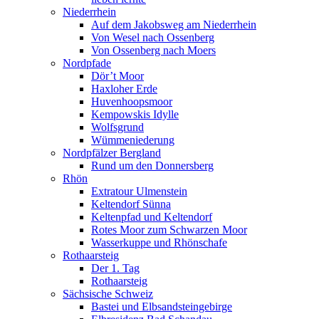
Niederrhein
Auf dem Jakobsweg am Niederrhein
Von Wesel nach Ossenberg
Von Ossenberg nach Moers
Nordpfade
Dör’t Moor
Haxloher Erde
Huvenhoopsmoor
Kempowskis Idylle
Wolfsgrund
Wümmeniederung
Nordpfälzer Bergland
Rund um den Donnersberg
Rhön
Extratour Ulmenstein
Keltendorf Sünna
Keltenpfad und Keltendorf
Rotes Moor zum Schwarzen Moor
Wasserkuppe und Rhönschafe
Rothaarsteig
Der 1. Tag
Rothaarsteig
Sächsische Schweiz
Bastei und Elbsandsteingebirge