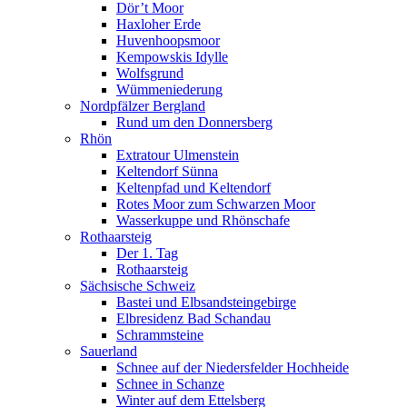
Dör’t Moor
Haxloher Erde
Huvenhoopsmoor
Kempowskis Idylle
Wolfsgrund
Wümmeniederung
Nordpfälzer Bergland
Rund um den Donnersberg
Rhön
Extratour Ulmenstein
Keltendorf Sünna
Keltenpfad und Keltendorf
Rotes Moor zum Schwarzen Moor
Wasserkuppe und Rhönschafe
Rothaarsteig
Der 1. Tag
Rothaarsteig
Sächsische Schweiz
Bastei und Elbsandsteingebirge
Elbresidenz Bad Schandau
Schrammsteine
Sauerland
Schnee auf der Niedersfelder Hochheide
Schnee in Schanze
Winter auf dem Ettelsberg