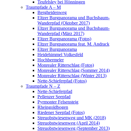
Teufelsley bei Hönningen
Traumpfade A – M
Bergheidenweg
Eltzer Burgpanorama und Buchsbaum-
Wanderpfad (Oktober 2017)
Eltzer Burgpanorama und Buchsbaum-
Wanderpfad (März 2017)
Eltzer Burgpanorama (Fotos)
Eltzer Burgpanorama feat. M. Andrack
Eltzer Burgpanorama
Heidehimmel Volkesfeld
Hochbermeler
Monrealer Ritterschlag (Fotos)
Monrealer Ritterschlag (Sommer 2014)
Monrealer Ritterschlag (Winter 2013)
Nette-Schieferpfad (Fotos)
Traumpfade N – Z
Nette-Schieferpfad
Pellenzer Seepfad
Pyrmonter Felsensteig
Rheingoldbogen
Riedener Seepfad (Fotos)
Streuobstwiesenweg und MK (2018)
Streuobstwiesenweg (April 2014)
Streuobstwiesenweg (September 2013)