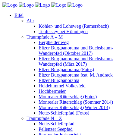
Eifel
Ahr
Köhler- und Loheweg (Ramersbach)
Teufelsley bei Hönningen
Traumpfade A – M
Bergheidenweg
Eltzer Burgpanorama und Buchsbaum-
Wanderpfad (Oktober 2017)
Eltzer Burgpanorama und Buchsbaum-
Wanderpfad (März 2017)
Eltzer Burgpanorama (Fotos)
Eltzer Burgpanorama feat. M. Andrack
Eltzer Burgpanorama
Heidehimmel Volkesfeld
Hochbermeler
Monrealer Ritterschlag (Fotos)
Monrealer Ritterschlag (Sommer 2014)
Monrealer Ritterschlag (Winter 2013)
Nette-Schieferpfad (Fotos)
Traumpfade N – Z
Nette-Schieferpfad
Pellenzer Seepfad
Pyrmonter Felsensteig