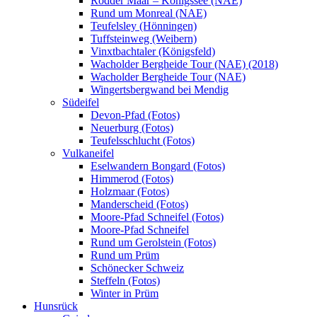
Rodder Maar – Königssee (NAE)
Rund um Monreal (NAE)
Teufelsley (Hönningen)
Tuffsteinweg (Weibern)
Vinxtbachtaler (Königsfeld)
Wacholder Bergheide Tour (NAE) (2018)
Wacholder Bergheide Tour (NAE)
Wingertsbergwand bei Mendig
Südeifel
Devon-Pfad (Fotos)
Neuerburg (Fotos)
Teufelsschlucht (Fotos)
Vulkaneifel
Eselwandern Bongard (Fotos)
Himmerod (Fotos)
Holzmaar (Fotos)
Manderscheid (Fotos)
Moore-Pfad Schneifel (Fotos)
Moore-Pfad Schneifel
Rund um Gerolstein (Fotos)
Rund um Prüm
Schönecker Schweiz
Steffeln (Fotos)
Winter in Prüm
Hunsrück