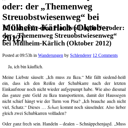
oder: der „Themenweg
Streuobstwiesenweg“ bei
Mülheim-Kärlich (Oktober
11 Okt
„Für eine Handvoll Äpfel“ – oder:
der „Themenweg Streuobstwiesenweg“
2012)
bei Mülheim-Kärlich (Oktober 2012)
Posted at 09:53h
in
Wanderungen
by
Schlenderer
12 Comments
Ja, ich bin käuflich.
Meine Liebste säuselt: „Ich muss zu Ikea.“ Mir fällt siedend-heiß
ein, dass ich den Reifen der Schubkarre nach der letzten
Einkaufstour noch nicht wieder aufgepumpt habe. Wie also diesmal
das ganze gute Geld zu Ikea transportieren, damit der Haussegen
nicht schief hängt wie der Turm von Pisa? „Ich brauche auch nicht
viel, Schatz.“ Dieses …
Schatz
kommt noch säuselnder. Also lieber
gleich zwei Schubkarren vollladen?
Oder ganz frech sein. Handeln – dealen – Schnäppchenjagd. „Muss