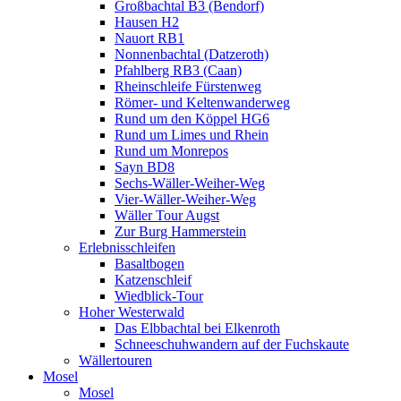
Großbachtal B3 (Bendorf)
Hausen H2
Nauort RB1
Nonnenbachtal (Datzeroth)
Pfahlberg RB3 (Caan)
Rheinschleife Fürstenweg
Römer- und Keltenwanderweg
Rund um den Köppel HG6
Rund um Limes und Rhein
Rund um Monrepos
Sayn BD8
Sechs-Wäller-Weiher-Weg
Vier-Wäller-Weiher-Weg
Wäller Tour Augst
Zur Burg Hammerstein
Erlebnisschleifen
Basaltbogen
Katzenschleif
Wiedblick-Tour
Hoher Westerwald
Das Elbbachtal bei Elkenroth
Schneeschuhwandern auf der Fuchskaute
Wällertouren
Mosel
Mosel