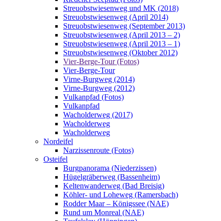
Streuobstwiesenweg und MK (2018)
Streuobstwiesenweg (April 2014)
Streuobstwiesenweg (September 2013)
Streuobstwiesenweg (April 2013 – 2)
Streuobstwiesenweg (April 2013 – 1)
Streuobstwiesenweg (Oktober 2012)
Vier-Berge-Tour (Fotos)
Vier-Berge-Tour
Virne-Burgweg (2014)
Virne-Burgweg (2012)
Vulkanpfad (Fotos)
Vulkanpfad
Wacholderweg (2017)
Wacholderweg
Wacholderweg
Nordeifel
Narzissenroute (Fotos)
Osteifel
Burgpanorama (Niederzissen)
Hügelgräberweg (Bassenheim)
Keltenwanderweg (Bad Breisig)
Köhler- und Loheweg (Ramersbach)
Rodder Maar – Königssee (NAE)
Rund um Monreal (NAE)