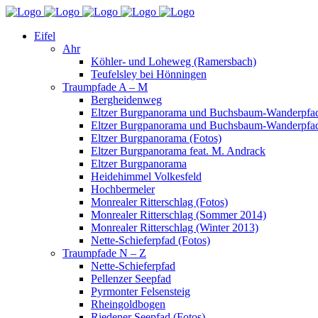
Eifel
Ahr
Köhler- und Loheweg (Ramersbach)
Teufelsley bei Hönningen
Traumpfade A – M
Bergheidenweg
Eltzer Burgpanorama und Buchsbaum-Wanderpfad
Eltzer Burgpanorama und Buchsbaum-Wanderpfad
Eltzer Burgpanorama (Fotos)
Eltzer Burgpanorama feat. M. Andrack
Eltzer Burgpanorama
Heidehimmel Volkesfeld
Hochbermeler
Monrealer Ritterschlag (Fotos)
Monrealer Ritterschlag (Sommer 2014)
Monrealer Ritterschlag (Winter 2013)
Nette-Schieferpfad (Fotos)
Traumpfade N – Z
Nette-Schieferpfad
Pellenzer Seepfad
Pyrmonter Felsensteig
Rheingoldbogen
Riedener Seepfad (Fotos)