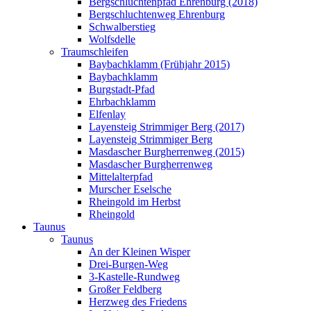
Bergschluchtenpfad Ehrenburg (2018)
Bergschluchtenweg Ehrenburg
Schwalberstieg
Wolfsdelle
Traumschleifen
Baybachklamm (Frühjahr 2015)
Baybachklamm
Burgstadt-Pfad
Ehrbachklamm
Elfenlay
Layensteig Strimmiger Berg (2017)
Layensteig Strimmiger Berg
Masdascher Burgherrenweg (2015)
Masdascher Burgherrenweg
Mittelalterpfad
Murscher Eselsche
Rheingold im Herbst
Rheingold
Taunus
Taunus
An der Kleinen Wisper
Drei-Burgen-Weg
3-Kastelle-Rundweg
Großer Feldberg
Herzweg des Friedens