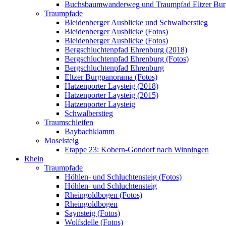
Buchsbaumwanderweg und Traumpfad Eltzer Bu
Traumpfade
Bleidenberger Ausblicke und Schwalberstieg
Bleidenberger Ausblicke (Fotos)
Bleidenberger Ausblicke (Fotos)
Bergschluchtenpfad Ehrenburg (2018)
Bergschluchtenpfad Ehrenburg (Fotos)
Bergschluchtenpfad Ehrenburg
Eltzer Burgpanorama (Fotos)
Hatzenporter Laysteig (2018)
Hatzenporter Laysteig (2015)
Hatzenporter Laysteig
Schwalberstieg
Traumschleifen
Baybachklamm
Moselsteig
Etappe 23: Kobern-Gondorf nach Winningen
Rhein
Traumpfade
Höhlen- und Schluchtensteig (Fotos)
Höhlen- und Schluchtensteig
Rheingoldbogen (Fotos)
Rheingoldbogen
Saynsteig (Fotos)
Wolfsdelle (Fotos)