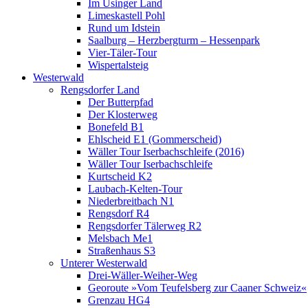
Im Usinger Land
Limeskastell Pohl
Rund um Idstein
Saalburg – Herzbergturm – Hessenpark
Vier-Täler-Tour
Wispertalsteig
Westerwald
Rengsdorfer Land
Der Butterpfad
Der Klosterweg
Bonefeld B1
Ehlscheid E1 (Gommerscheid)
Wäller Tour Iserbachschleife (2016)
Wäller Tour Iserbachschleife
Kurtscheid K2
Laubach-Kelten-Tour
Niederbreitbach N1
Rengsdorf R4
Rengsdorfer Tälerweg R2
Melsbach Me1
Straßenhaus S3
Unterer Westerwald
Drei-Wäller-Weiher-Weg
Georoute »Vom Teufelsberg zur Caaner Schweiz«
Grenzau HG4