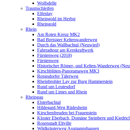
Wolfsdelle
Traumschleifen
Elfenlay
Rheingold im Herbst
Rheingold
Rhein
Am Roten Kreuz MK2
Bad Breisiger Keltenwanderweg
Durch das Wallbachtal (Neuwied)
Fahrradtour am Kernkraftwerk
Fürstenweg (2018)
Fürstenweg
Historischer Römer- und Kelten-Wanderweg (Neu
Kirschblüten-Panoramaweg MK3
Rengsdorfer Tälerweg
Rheinbrohler Lay zur Burg Hammerstein
Rund um Leutesdorf
Rund um Limes und Rhein
Rheingau
Elsterbachtal
Hildegard-Weg Rüdesheim
Kirschenfreuden bei Frauenstein
Kloster Eberbach, Domäne Steinberg und Kiedric
Rosenstadt Eltville
Wildkräuterweg Assmannshausen