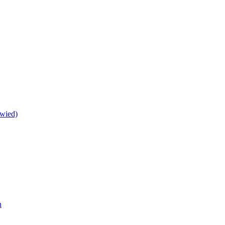
wied)
h