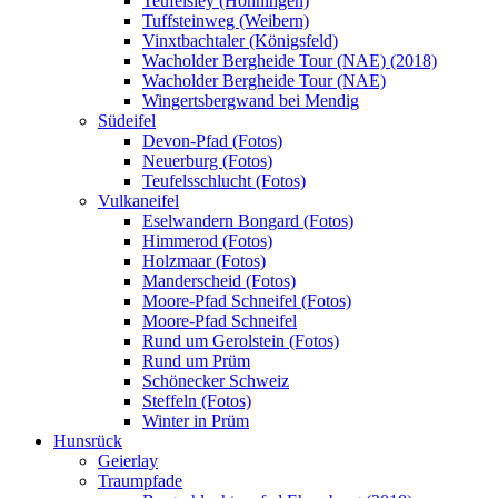
Teufelsley (Hönningen)
Tuffsteinweg (Weibern)
Vinxtbachtaler (Königsfeld)
Wacholder Bergheide Tour (NAE) (2018)
Wacholder Bergheide Tour (NAE)
Wingertsbergwand bei Mendig
Südeifel
Devon-Pfad (Fotos)
Neuerburg (Fotos)
Teufelsschlucht (Fotos)
Vulkaneifel
Eselwandern Bongard (Fotos)
Himmerod (Fotos)
Holzmaar (Fotos)
Manderscheid (Fotos)
Moore-Pfad Schneifel (Fotos)
Moore-Pfad Schneifel
Rund um Gerolstein (Fotos)
Rund um Prüm
Schönecker Schweiz
Steffeln (Fotos)
Winter in Prüm
Hunsrück
Geierlay
Traumpfade