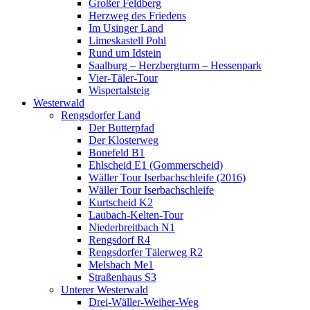
Großer Feldberg
Herzweg des Friedens
Im Usinger Land
Limeskastell Pohl
Rund um Idstein
Saalburg – Herzbergturm – Hessenpark
Vier-Täler-Tour
Wispertalsteig
Westerwald
Rengsdorfer Land
Der Butterpfad
Der Klosterweg
Bonefeld B1
Ehlscheid E1 (Gommerscheid)
Wäller Tour Iserbachschleife (2016)
Wäller Tour Iserbachschleife
Kurtscheid K2
Laubach-Kelten-Tour
Niederbreitbach N1
Rengsdorf R4
Rengsdorfer Tälerweg R2
Melsbach Me1
Straßenhaus S3
Unterer Westerwald
Drei-Wäller-Weiher-Weg