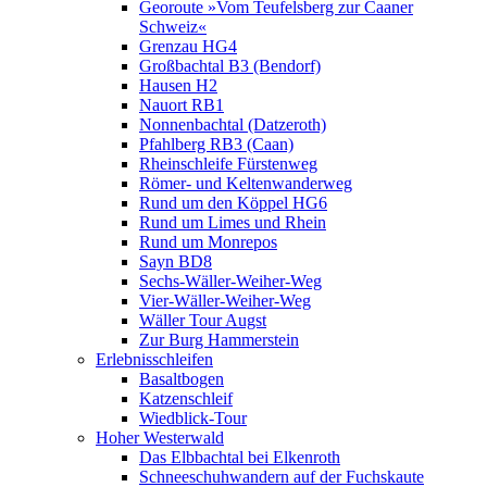
Georoute »Vom Teufelsberg zur Caaner
Schweiz«
Grenzau HG4
Großbachtal B3 (Bendorf)
Hausen H2
Nauort RB1
Nonnenbachtal (Datzeroth)
Pfahlberg RB3 (Caan)
Rheinschleife Fürstenweg
Römer- und Keltenwanderweg
Rund um den Köppel HG6
Rund um Limes und Rhein
Rund um Monrepos
Sayn BD8
Sechs-Wäller-Weiher-Weg
Vier-Wäller-Weiher-Weg
Wäller Tour Augst
Zur Burg Hammerstein
Erlebnisschleifen
Basaltbogen
Katzenschleif
Wiedblick-Tour
Hoher Westerwald
Das Elbbachtal bei Elkenroth
Schneeschuhwandern auf der Fuchskaute