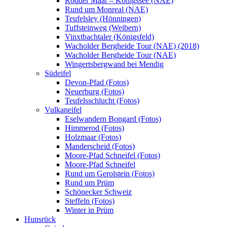
Rodder Maar – Königssee (NAE)
Rund um Monreal (NAE)
Teufelsley (Hönningen)
Tuffsteinweg (Weibern)
Vinxtbachtaler (Königsfeld)
Wacholder Bergheide Tour (NAE) (2018)
Wacholder Bergheide Tour (NAE)
Wingertsbergwand bei Mendig
Südeifel
Devon-Pfad (Fotos)
Neuerburg (Fotos)
Teufelsschlucht (Fotos)
Vulkaneifel
Eselwandern Bongard (Fotos)
Himmerod (Fotos)
Holzmaar (Fotos)
Manderscheid (Fotos)
Moore-Pfad Schneifel (Fotos)
Moore-Pfad Schneifel
Rund um Gerolstein (Fotos)
Rund um Prüm
Schönecker Schweiz
Steffeln (Fotos)
Winter in Prüm
Hunsrück