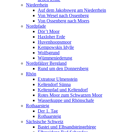
Niederrhein
Auf dem Jakobsweg am Niederrhein
Von Wesel nach Ossenberg
Von Ossenberg nach Moers
Nordpfade
Dör’t Moor
Haxloher Erde
Huvenhoopsmoor
Kempowskis Idylle
Wolfsgrund
Wümmeniederung
Nordpfälzer Bergland
Rund um den Donnersberg
Rhön
Extratour Ulmenstein
Keltendorf Sünna
Keltenpfad und Keltendorf
Rotes Moor zum Schwarzen Moor
Wasserkuppe und Rhönschafe
Rothaarsteig
Der 1. Tag
Rothaarsteig
Sächsische Schweiz
Bastei und Elbsandsteingebirge