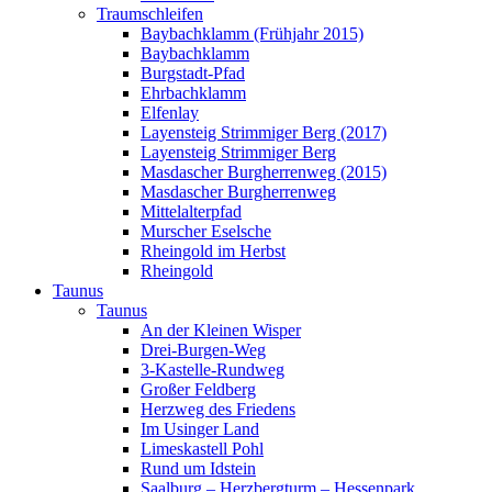
Traumschleifen
Baybachklamm (Frühjahr 2015)
Baybachklamm
Burgstadt-Pfad
Ehrbachklamm
Elfenlay
Layensteig Strimmiger Berg (2017)
Layensteig Strimmiger Berg
Masdascher Burgherrenweg (2015)
Masdascher Burgherrenweg
Mittelalterpfad
Murscher Eselsche
Rheingold im Herbst
Rheingold
Taunus
Taunus
An der Kleinen Wisper
Drei-Burgen-Weg
3-Kastelle-Rundweg
Großer Feldberg
Herzweg des Friedens
Im Usinger Land
Limeskastell Pohl
Rund um Idstein
Saalburg – Herzbergturm – Hessenpark