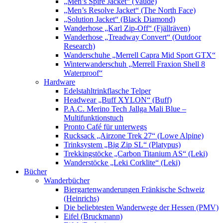
„Men’s Spire Jacket“ (Vaude)
„Men’s Resolve Jacket“ (The North Face)
„Solution Jacket“ (Black Diamond)
Wanderhose „Karl Zip-Off“ (Fjällräven)
Wanderhose „Treadway Convert“ (Outdoor
Research)
Wanderschuhe „Merrell Capra Mid Sport GTX“
Winterwanderschuh „Merrell Fraxion Shell 8
Waterproof“
Hardware
Edelstahltrinkflasche Telper
Headwear „Buff XYLON“ (Buff)
P.A.C. Merino Tech Jallga Mali Blue –
Multifunktionstuch
Pronto Café für unterwegs
Rucksack „Airzone Trek 27“ (Lowe Alpine)
Trinksystem „Big Zip SL“ (Platypus)
Trekkingstöcke „Carbon Titanium AS“ (Leki)
Wanderstöcke „Leki Corklite“ (Leki)
Bücher
Wanderbücher
Biergartenwanderungen Fränkische Schweiz
(Heinrichs)
Die beliebtesten Wanderwege der Hessen (PMV)
Eifel (Bruckmann)