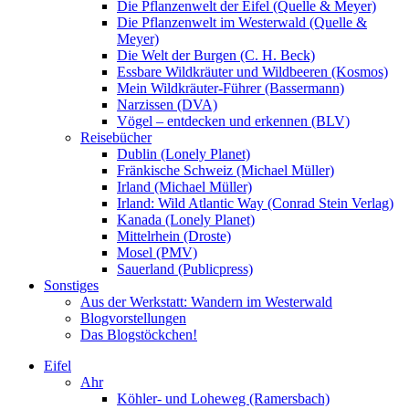
Die Pflanzenwelt der Eifel (Quelle & Meyer)
Die Pflanzenwelt im Westerwald (Quelle &
Meyer)
Die Welt der Burgen (C. H. Beck)
Essbare Wildkräuter und Wildbeeren (Kosmos)
Mein Wildkräuter-Führer (Bassermann)
Narzissen (DVA)
Vögel – entdecken und erkennen (BLV)
Reisebücher
Dublin (Lonely Planet)
Fränkische Schweiz (Michael Müller)
Irland (Michael Müller)
Irland: Wild Atlantic Way (Conrad Stein Verlag)
Kanada (Lonely Planet)
Mittelrhein (Droste)
Mosel (PMV)
Sauerland (Publicpress)
Sonstiges
Aus der Werkstatt: Wandern im Westerwald
Blogvorstellungen
Das Blogstöckchen!
Eifel
Ahr
Köhler- und Loheweg (Ramersbach)