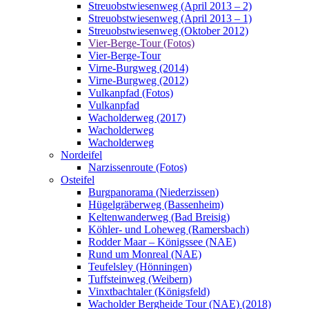
Streuobstwiesenweg (April 2013 – 2)
Streuobstwiesenweg (April 2013 – 1)
Streuobstwiesenweg (Oktober 2012)
Vier-Berge-Tour (Fotos)
Vier-Berge-Tour
Virne-Burgweg (2014)
Virne-Burgweg (2012)
Vulkanpfad (Fotos)
Vulkanpfad
Wacholderweg (2017)
Wacholderweg
Wacholderweg
Nordeifel
Narzissenroute (Fotos)
Osteifel
Burgpanorama (Niederzissen)
Hügelgräberweg (Bassenheim)
Keltenwanderweg (Bad Breisig)
Köhler- und Loheweg (Ramersbach)
Rodder Maar – Königssee (NAE)
Rund um Monreal (NAE)
Teufelsley (Hönningen)
Tuffsteinweg (Weibern)
Vinxtbachtaler (Königsfeld)
Wacholder Bergheide Tour (NAE) (2018)