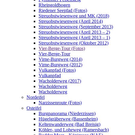
Rheingoldbogen
Riedener Seepfad (Fotos)
Streuobstwiesenweg und MK (2018)
Streuobstwiesenweg (April 2014)
Streuobstwiesenweg (September 2013)
Streuobstwiesenweg (April 2013 – 2)
Streuobstwiesenweg (April 2013 – 1)
Streuobstwiesenweg (Oktober 2012)
Vier-Berge-Tour (Fotos)
Vier-Berge-Tour
Virne-Burgweg (2014)
Virne-Burgweg (2012)
Vulkanpfad (Fotos)
Vulkanpfad
Wacholderweg (2017)
Wacholderweg
Wacholderweg
Nordeifel
Narzissenroute (Fotos)
Osteifel
Burgpanorama (Niederzissen)
Hügelgräberweg (Bassenheim)
Keltenwanderweg (Bad Breisig)
Köhler- und Loheweg (Ramersbach)