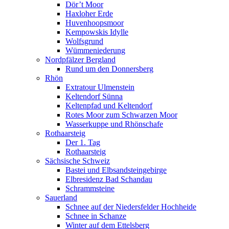
Dör’t Moor
Haxloher Erde
Huvenhoopsmoor
Kempowskis Idylle
Wolfsgrund
Wümmeniederung
Nordpfälzer Bergland
Rund um den Donnersberg
Rhön
Extratour Ulmenstein
Keltendorf Sünna
Keltenpfad und Keltendorf
Rotes Moor zum Schwarzen Moor
Wasserkuppe und Rhönschafe
Rothaarsteig
Der 1. Tag
Rothaarsteig
Sächsische Schweiz
Bastei und Elbsandsteingebirge
Elbresidenz Bad Schandau
Schrammsteine
Sauerland
Schnee auf der Niedersfelder Hochheide
Schnee in Schanze
Winter auf dem Ettelsberg