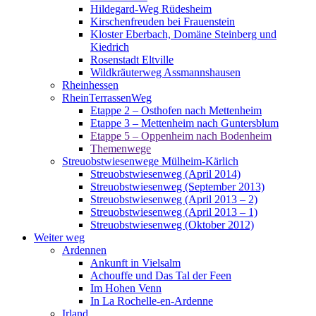
Hildegard-Weg Rüdesheim
Kirschenfreuden bei Frauenstein
Kloster Eberbach, Domäne Steinberg und
Kiedrich
Rosenstadt Eltville
Wildkräuterweg Assmannshausen
Rheinhessen
RheinTerrassenWeg
Etappe 2 – Osthofen nach Mettenheim
Etappe 3 – Mettenheim nach Guntersblum
Etappe 5 – Oppenheim nach Bodenheim
Themenwege
Streuobstwiesenwege Mülheim-Kärlich
Streuobstwiesenweg (April 2014)
Streuobstwiesenweg (September 2013)
Streuobstwiesenweg (April 2013 – 2)
Streuobstwiesenweg (April 2013 – 1)
Streuobstwiesenweg (Oktober 2012)
Weiter weg
Ardennen
Ankunft in Vielsalm
Achouffe und Das Tal der Feen
Im Hohen Venn
In La Rochelle-en-Ardenne
Irland