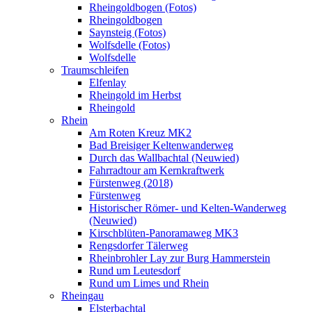
Rheingoldbogen (Fotos)
Rheingoldbogen
Saynsteig (Fotos)
Wolfsdelle (Fotos)
Wolfsdelle
Traumschleifen
Elfenlay
Rheingold im Herbst
Rheingold
Rhein
Am Roten Kreuz MK2
Bad Breisiger Keltenwanderweg
Durch das Wallbachtal (Neuwied)
Fahrradtour am Kernkraftwerk
Fürstenweg (2018)
Fürstenweg
Historischer Römer- und Kelten-Wanderweg
(Neuwied)
Kirschblüten-Panoramaweg MK3
Rengsdorfer Tälerweg
Rheinbrohler Lay zur Burg Hammerstein
Rund um Leutesdorf
Rund um Limes und Rhein
Rheingau
Elsterbachtal