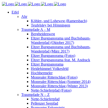
Eifel
Ahr
Köhler- und Loheweg (Ramersbach)
Teufelsley bei Hönningen
Traumpfade A – M
Bergheidenweg
Eltzer Burgpanorama und Buchsbaum-
Wanderpfad (Oktober 2017)
Eltzer Burgpanorama und Buchsbaum-
Wanderpfad (März 2017)
Eltzer Burgpanorama (Fotos)
Eltzer Burgpanorama feat. M. Andrack
Eltzer Burgpanorama
Heidehimmel Volkesfeld
Hochbermeler
Monrealer Ritterschlag (Fotos)
Monrealer Ritterschlag (Sommer 2014)
Monrealer Ritterschlag (Winter 2013)
Nette-Schieferpfad (Fotos)
Traumpfade N – Z
Nette-Schieferpfad
Pellenzer Seepfad
Pyrmonter Felsensteig