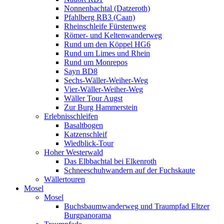
Nonnenbachtal (Datzeroth)
Pfahlberg RB3 (Caan)
Rheinschleife Fürstenweg
Römer- und Keltenwanderweg
Rund um den Köppel HG6
Rund um Limes und Rhein
Rund um Monrepos
Sayn BD8
Sechs-Wäller-Weiher-Weg
Vier-Wäller-Weiher-Weg
Wäller Tour Augst
Zur Burg Hammerstein
Erlebnisschleifen
Basaltbogen
Katzenschleif
Wiedblick-Tour
Hoher Westerwald
Das Elbbachtal bei Elkenroth
Schneeschuhwandern auf der Fuchskaute
Wällertouren
Mosel
Mosel
Buchsbaumwanderweg und Traumpfad Eltzer
Burgpanorama