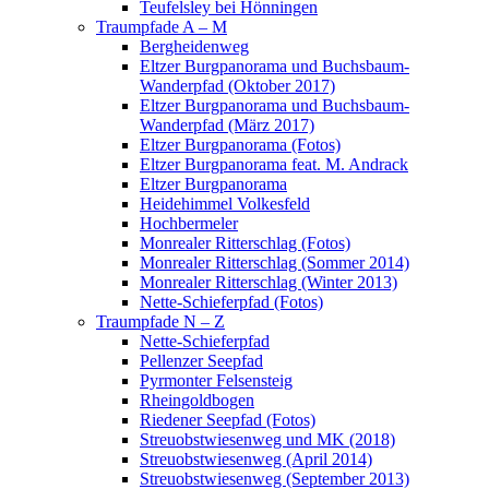
Teufelsley bei Hönningen
Traumpfade A – M
Bergheidenweg
Eltzer Burgpanorama und Buchsbaum-
Wanderpfad (Oktober 2017)
Eltzer Burgpanorama und Buchsbaum-
Wanderpfad (März 2017)
Eltzer Burgpanorama (Fotos)
Eltzer Burgpanorama feat. M. Andrack
Eltzer Burgpanorama
Heidehimmel Volkesfeld
Hochbermeler
Monrealer Ritterschlag (Fotos)
Monrealer Ritterschlag (Sommer 2014)
Monrealer Ritterschlag (Winter 2013)
Nette-Schieferpfad (Fotos)
Traumpfade N – Z
Nette-Schieferpfad
Pellenzer Seepfad
Pyrmonter Felsensteig
Rheingoldbogen
Riedener Seepfad (Fotos)
Streuobstwiesenweg und MK (2018)
Streuobstwiesenweg (April 2014)
Streuobstwiesenweg (September 2013)