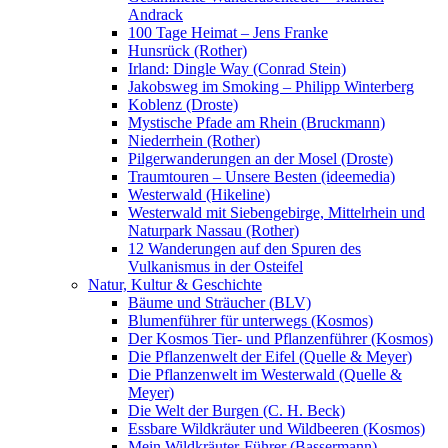
Andrack
100 Tage Heimat – Jens Franke
Hunsrück (Rother)
Irland: Dingle Way (Conrad Stein)
Jakobsweg im Smoking – Philipp Winterberg
Koblenz (Droste)
Mystische Pfade am Rhein (Bruckmann)
Niederrhein (Rother)
Pilgerwanderungen an der Mosel (Droste)
Traumtouren – Unsere Besten (ideemedia)
Westerwald (Hikeline)
Westerwald mit Siebengebirge, Mittelrhein und
Naturpark Nassau (Rother)
12 Wanderungen auf den Spuren des
Vulkanismus in der Osteifel
Natur, Kultur & Geschichte
Bäume und Sträucher (BLV)
Blumenführer für unterwegs (Kosmos)
Der Kosmos Tier- und Pflanzenführer (Kosmos)
Die Pflanzenwelt der Eifel (Quelle & Meyer)
Die Pflanzenwelt im Westerwald (Quelle &
Meyer)
Die Welt der Burgen (C. H. Beck)
Essbare Wildkräuter und Wildbeeren (Kosmos)
Mein Wildkräuter-Führer (Bassermann)