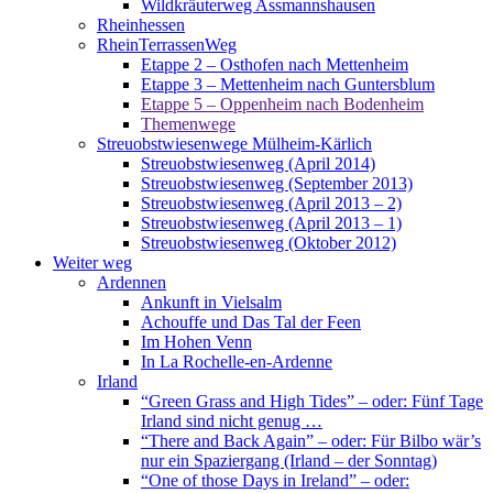
Wildkräuterweg Assmannshausen
Rheinhessen
RheinTerrassenWeg
Etappe 2 – Osthofen nach Mettenheim
Etappe 3 – Mettenheim nach Guntersblum
Etappe 5 – Oppenheim nach Bodenheim
Themenwege
Streuobstwiesenwege Mülheim-Kärlich
Streuobstwiesenweg (April 2014)
Streuobstwiesenweg (September 2013)
Streuobstwiesenweg (April 2013 – 2)
Streuobstwiesenweg (April 2013 – 1)
Streuobstwiesenweg (Oktober 2012)
Weiter weg
Ardennen
Ankunft in Vielsalm
Achouffe und Das Tal der Feen
Im Hohen Venn
In La Rochelle-en-Ardenne
Irland
“Green Grass and High Tides” – oder: Fünf Tage
Irland sind nicht genug …
“There and Back Again” – oder: Für Bilbo wär’s
nur ein Spaziergang (Irland – der Sonntag)
“One of those Days in Ireland” – oder: