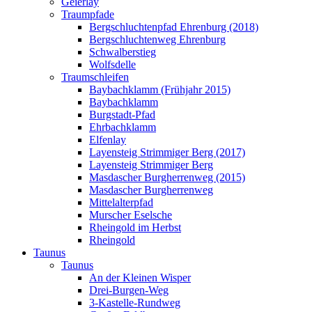
Geierlay
Traumpfade
Bergschluchtenpfad Ehrenburg (2018)
Bergschluchtenweg Ehrenburg
Schwalberstieg
Wolfsdelle
Traumschleifen
Baybachklamm (Frühjahr 2015)
Baybachklamm
Burgstadt-Pfad
Ehrbachklamm
Elfenlay
Layensteig Strimmiger Berg (2017)
Layensteig Strimmiger Berg
Masdascher Burgherrenweg (2015)
Masdascher Burgherrenweg
Mittelalterpfad
Murscher Eselsche
Rheingold im Herbst
Rheingold
Taunus
Taunus
An der Kleinen Wisper
Drei-Burgen-Weg
3-Kastelle-Rundweg