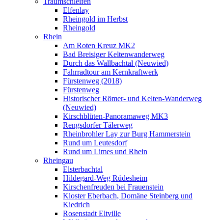
Traumschleifen
Elfenlay
Rheingold im Herbst
Rheingold
Rhein
Am Roten Kreuz MK2
Bad Breisiger Keltenwanderweg
Durch das Wallbachtal (Neuwied)
Fahrradtour am Kernkraftwerk
Fürstenweg (2018)
Fürstenweg
Historischer Römer- und Kelten-Wanderweg
(Neuwied)
Kirschblüten-Panoramaweg MK3
Rengsdorfer Tälerweg
Rheinbrohler Lay zur Burg Hammerstein
Rund um Leutesdorf
Rund um Limes und Rhein
Rheingau
Elsterbachtal
Hildegard-Weg Rüdesheim
Kirschenfreuden bei Frauenstein
Kloster Eberbach, Domäne Steinberg und
Kiedrich
Rosenstadt Eltville