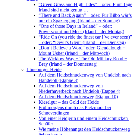
“Green Grass and High Tides” – oder: Fünf Tage
Irland sind nicht genug …
“There and Back Again” – oder: Für Bilbo wär’s
nur ein Spaziergang (Irland – der Sonntag)
“One of those Days in Ireland” – oder:
Powerscourt und Meer (Irland – der Montag)
“Ride On (you ride the finest car I’ve ever seen)”
– oder: “Devil’s Glen” (Irland – der Dienstag)
„Don’t Believe a Word“ oder: Glendalough +
Mount Usher (Irland – der Mittwoch)
The Wicklow Way + The Old Military Road +
Bray (Irland – der Donnerstag)
Lüneburger Heide
Auf dem Heidschnuckenweg von Undeloh nach
Handeloh (Etappe 3)
Auf dem Heidschnuckenweg von
Niederhaverbeck nach Undeloh (Etappe 4)
Auf dem Heidschnuckenweg (Etappe 10)
Kieselgur – das Gold der Heide
Frühmorgens durch das Pietzmoor bei
Schneverdingen
Von einer Heidjerin und einem Heidschnucken-
Schäfer
Wie meine Höhenangst den Heidschnuckenweg
lieben lernte