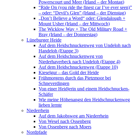
Powerscourt und Meer (Irland – der Montag)
“Ride On (you ride the finest car I’ve ever seen)”
– oder: “Devil’s Glen” (Irland – der Dienstag)
„Don’t Believe a Word“ oder: Glendalough +
Mount Usher (Irland – der Mittwoch)
The Wicklow Way + The Old Military Road +
Bray (Irland – der Donnerstag)
Lüneburger Heide
Auf dem Heidschnuckenweg von Undeloh nach
Handeloh (Etappe 3)
Auf dem Heidschnuckenweg von
Niederhaverbeck nach Undeloh (Etappe 4)
Auf dem Heidschnuckenweg (Etappe 10)
Kieselgur – das Gold der Heide
Frühmorgens durch das Pietzmoor bei
Schneverdingen
Von einer Heidjerin und einem Heidschnucken-
Schäfer
Wie meine Höhenangst den Heidschnuckenweg
lieben lernte
Niederrhein
Auf dem Jakobsweg am Niederrhein
Von Wesel nach Ossenberg
Von Ossenberg nach Moers
Nordpfade