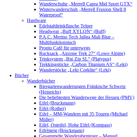
Wanderschuhe „Merrell Capra Mid Sport GTX“
Winterwanderschuh „Merrell Fraxion Shell 8
Waterproof“
Hardware
Edelstahltrinkflasche Telper
Headwear „Buff XYLON“ (Buff)
P.A.C. Merino Tech Jallga Mali Blue –
Multifunktionstuch
Pronto Café für unterwegs
Rucksack „Airzone Trek 27“ (Lowe Alpine)
Trinksystem „Big Zip SL“ (Platypus)
Trekkingstöcke „Carbon Titanium AS“ (Leki)
Wanderstöcke „Leki Corklite“ (Leki)
Bücher
Wanderbücher
Biergartenwanderungen Fränkische Schweiz
(Heinrichs)
Die beliebtesten Wanderwege der Hessen (PMV)
Eifel (Bruckmann)
Eifel (Rother)
Eifel – MM-Wandern mit 35 Touren (Michael
Müller)
Eifel, Osteifel, Hohe Eifel (Kompass)
Eifelsteig (Bruckmann)
Gesammelte Wanderabenteuer – Manuel