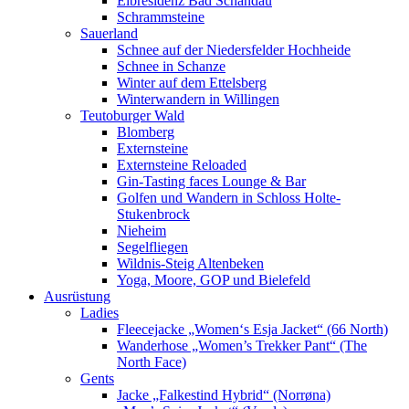
Elbresidenz Bad Schandau
Schrammsteine
Sauerland
Schnee auf der Niedersfelder Hochheide
Schnee in Schanze
Winter auf dem Ettelsberg
Winterwandern in Willingen
Teutoburger Wald
Blomberg
Externsteine
Externsteine Reloaded
Gin-Tasting faces Lounge & Bar
Golfen und Wandern in Schloss Holte-
Stukenbrock
Nieheim
Segelfliegen
Wildnis-Steig Altenbeken
Yoga, Moore, GOP und Bielefeld
Ausrüstung
Ladies
Fleecejacke „Women‘s Esja Jacket“ (66 North)
Wanderhose „Women’s Trekker Pant“ (The
North Face)
Gents
Jacke „Falkestind Hybrid“ (Norrøna)