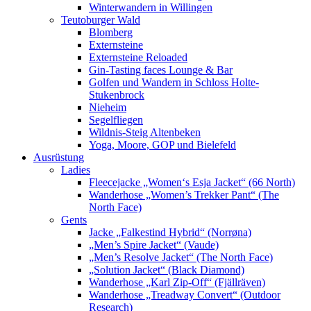
Winterwandern in Willingen
Teutoburger Wald
Blomberg
Externsteine
Externsteine Reloaded
Gin-Tasting faces Lounge & Bar
Golfen und Wandern in Schloss Holte-
Stukenbrock
Nieheim
Segelfliegen
Wildnis-Steig Altenbeken
Yoga, Moore, GOP und Bielefeld
Ausrüstung
Ladies
Fleecejacke „Women‘s Esja Jacket“ (66 North)
Wanderhose „Women’s Trekker Pant“ (The
North Face)
Gents
Jacke „Falkestind Hybrid“ (Norrøna)
„Men’s Spire Jacket“ (Vaude)
„Men’s Resolve Jacket“ (The North Face)
„Solution Jacket“ (Black Diamond)
Wanderhose „Karl Zip-Off“ (Fjällräven)
Wanderhose „Treadway Convert“ (Outdoor
Research)