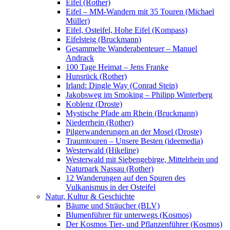
Eifel (Rother)
Eifel – MM-Wandern mit 35 Touren (Michael
Müller)
Eifel, Osteifel, Hohe Eifel (Kompass)
Eifelsteig (Bruckmann)
Gesammelte Wanderabenteuer – Manuel
Andrack
100 Tage Heimat – Jens Franke
Hunsrück (Rother)
Irland: Dingle Way (Conrad Stein)
Jakobsweg im Smoking – Philipp Winterberg
Koblenz (Droste)
Mystische Pfade am Rhein (Bruckmann)
Niederrhein (Rother)
Pilgerwanderungen an der Mosel (Droste)
Traumtouren – Unsere Besten (ideemedia)
Westerwald (Hikeline)
Westerwald mit Siebengebirge, Mittelrhein und
Naturpark Nassau (Rother)
12 Wanderungen auf den Spuren des
Vulkanismus in der Osteifel
Natur, Kultur & Geschichte
Bäume und Sträucher (BLV)
Blumenführer für unterwegs (Kosmos)
Der Kosmos Tier- und Pflanzenführer (Kosmos)