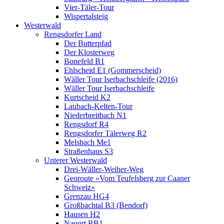
Vier-Täler-Tour
Wispertalsteig
Westerwald
Rengsdorfer Land
Der Butterpfad
Der Klosterweg
Bonefeld B1
Ehlscheid E1 (Gommerscheid)
Wäller Tour Iserbachschleife (2016)
Wäller Tour Iserbachschleife
Kurtscheid K2
Laubach-Kelten-Tour
Niederbreitbach N1
Rengsdorf R4
Rengsdorfer Tälerweg R2
Melsbach Me1
Straßenhaus S3
Unterer Westerwald
Drei-Wäller-Weiher-Weg
Georoute »Vom Teufelsberg zur Caaner
Schweiz«
Grenzau HG4
Großbachtal B3 (Bendorf)
Hausen H2
Nauort RB1