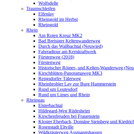
Wolfsdelle
Traumschleifen
Elfenlay
Rheingold im Herbst
Rheingold
Rhein
Am Roten Kreuz MK2
Bad Breisiger Keltenwanderweg
Durch das Wallbachtal (Neuwied)
Fahrradtour am Kernkraftwerk
Fürstenweg (2018)
Fürstenweg
Historischer Römer- und Kelten-Wanderweg (Neu
Kirschblüten-Panoramaweg MK3
Rengsdorfer Tälerweg
Rheinbrohler Lay zur Burg Hammerstein
Rund um Leutesdorf
Rund um Limes und Rhein
Rheingau
Elsterbachtal
Hildegard-Weg Rüdesheim
Kirschenfreuden bei Frauenstein
Kloster Eberbach, Domäne Steinberg und Kiedric
Rosenstadt Eltville
Wildkräuterweg Assmannshausen