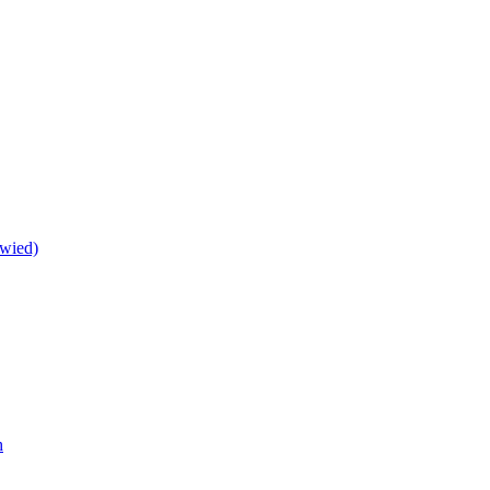
wied)
h