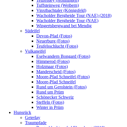
Teufelsley (Hönningen)
Tuffsteinweg (Weibern)
Vinxtbachtaler (Königsfeld)
Wacholder Bergheide Tour (NAE) (2018)
Wacholder Bergheide Tour (NAE)
Wingertsbergwand bei Mendig
Südeifel
Devon-Pfad (Fotos)
Neuerburg (Fotos)
Teufelsschlucht (Fotos)
Vulkaneifel
Eselwandern Bongard (Fotos)
Himmerod (Fotos)
Holzmaar (Fotos)
Manderscheid (Fotos)
Moore-Pfad Schneifel (Fotos)
Moore-Pfad Schneifel
Rund um Gerolstein (Fotos)
Rund um Prüm
Schönecker Schweiz
Steffeln (Fotos)
Winter in Prüm
Hunsrück
Geierlay
Traumpfade