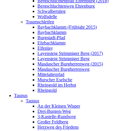
Bergschluchtenpfad Ehrenburg (2018)
Bergschluchtenweg Ehrenburg
Schwalberstieg
Wolfsdelle
Traumschleifen
Baybachklamm (Frühjahr 2015)
Baybachklamm
Burgstadt-Pfad
Ehrbachklamm
Elfenlay
Layensteig Strimmiger Berg (2017)
Layensteig Strimmiger Berg
Masdascher Burgherrenweg (2015)
Masdascher Burgherrenweg
Mittelalterpfad
Murscher Eselsche
Rheingold im Herbst
Rheingold
Taunus
Taunus
An der Kleinen Wisper
Drei-Burgen-Weg
3-Kastelle-Rundweg
Großer Feldberg
Herzweg des Friedens