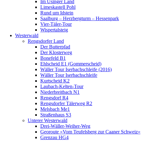
Im Usinger Land
Limeskastell Pohl
Rund um Idstein
Saalburg – Herzbergturm – Hessenpark
Vier-Täler-Tour
Wispertalsteig
Westerwald
Rengsdorfer Land
Der Butterpfad
Der Klosterweg
Bonefeld B1
Ehlscheid E1 (Gommerscheid)
Wäller Tour Iserbachschleife (2016)
Wäller Tour Iserbachschleife
Kurtscheid K2
Laubach-Kelten-Tour
Niederbreitbach N1
Rengsdorf R4
Rengsdorfer Tälerweg R2
Melsbach Me1
Straßenhaus S3
Unterer Westerwald
Drei-Wäller-Weiher-Weg
Georoute »Vom Teufelsberg zur Caaner Schweiz«
Grenzau HG4