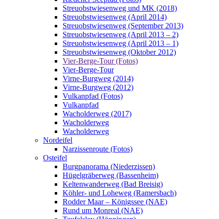
Streuobstwiesenweg und MK (2018)
Streuobstwiesenweg (April 2014)
Streuobstwiesenweg (September 2013)
Streuobstwiesenweg (April 2013 – 2)
Streuobstwiesenweg (April 2013 – 1)
Streuobstwiesenweg (Oktober 2012)
Vier-Berge-Tour (Fotos)
Vier-Berge-Tour
Virne-Burgweg (2014)
Virne-Burgweg (2012)
Vulkanpfad (Fotos)
Vulkanpfad
Wacholderweg (2017)
Wacholderweg
Wacholderweg
Nordeifel
Narzissenroute (Fotos)
Osteifel
Burgpanorama (Niederzissen)
Hügelgräberweg (Bassenheim)
Keltenwanderweg (Bad Breisig)
Köhler- und Loheweg (Ramersbach)
Rodder Maar – Königssee (NAE)
Rund um Monreal (NAE)