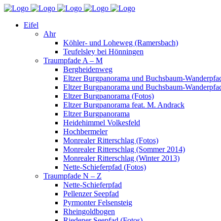
Eifel
Ahr
Köhler- und Loheweg (Ramersbach)
Teufelsley bei Hönningen
Traumpfade A – M
Bergheidenweg
Eltzer Burgpanorama und Buchsbaum-Wanderpfad
Eltzer Burgpanorama und Buchsbaum-Wanderpfad
Eltzer Burgpanorama (Fotos)
Eltzer Burgpanorama feat. M. Andrack
Eltzer Burgpanorama
Heidehimmel Volkesfeld
Hochbermeler
Monrealer Ritterschlag (Fotos)
Monrealer Ritterschlag (Sommer 2014)
Monrealer Ritterschlag (Winter 2013)
Nette-Schieferpfad (Fotos)
Traumpfade N – Z
Nette-Schieferpfad
Pellenzer Seepfad
Pyrmonter Felsensteig
Rheingoldbogen
Riedener Seepfad (Fotos)