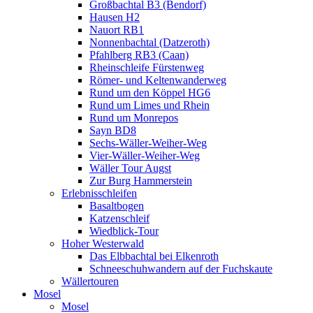
Großbachtal B3 (Bendorf)
Hausen H2
Nauort RB1
Nonnenbachtal (Datzeroth)
Pfahlberg RB3 (Caan)
Rheinschleife Fürstenweg
Römer- und Keltenwanderweg
Rund um den Köppel HG6
Rund um Limes und Rhein
Rund um Monrepos
Sayn BD8
Sechs-Wäller-Weiher-Weg
Vier-Wäller-Weiher-Weg
Wäller Tour Augst
Zur Burg Hammerstein
Erlebnisschleifen
Basaltbogen
Katzenschleif
Wiedblick-Tour
Hoher Westerwald
Das Elbbachtal bei Elkenroth
Schneeschuhwandern auf der Fuchskaute
Wällertouren
Mosel
Mosel