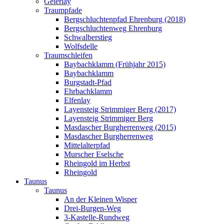
Geierlay
Traumpfade
Bergschluchtenpfad Ehrenburg (2018)
Bergschluchtenweg Ehrenburg
Schwalberstieg
Wolfsdelle
Traumschleifen
Baybachklamm (Frühjahr 2015)
Baybachklamm
Burgstadt-Pfad
Ehrbachklamm
Elfenlay
Layensteig Strimmiger Berg (2017)
Layensteig Strimmiger Berg
Masdascher Burgherrenweg (2015)
Masdascher Burgherrenweg
Mittelalterpfad
Murscher Eselsche
Rheingold im Herbst
Rheingold
Taunus
Taunus
An der Kleinen Wisper
Drei-Burgen-Weg
3-Kastelle-Rundweg