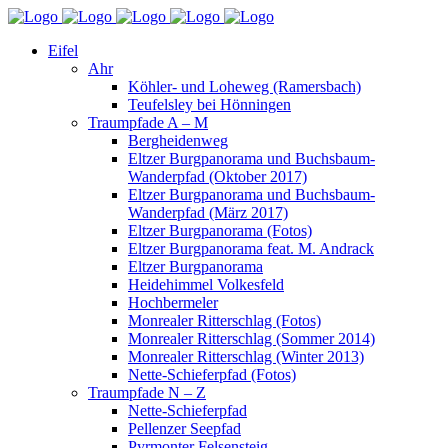
Eifel
Ahr
Köhler- und Loheweg (Ramersbach)
Teufelsley bei Hönningen
Traumpfade A – M
Bergheidenweg
Eltzer Burgpanorama und Buchsbaum-
Wanderpfad (Oktober 2017)
Eltzer Burgpanorama und Buchsbaum-
Wanderpfad (März 2017)
Eltzer Burgpanorama (Fotos)
Eltzer Burgpanorama feat. M. Andrack
Eltzer Burgpanorama
Heidehimmel Volkesfeld
Hochbermeler
Monrealer Ritterschlag (Fotos)
Monrealer Ritterschlag (Sommer 2014)
Monrealer Ritterschlag (Winter 2013)
Nette-Schieferpfad (Fotos)
Traumpfade N – Z
Nette-Schieferpfad
Pellenzer Seepfad
Pyrmonter Felsensteig