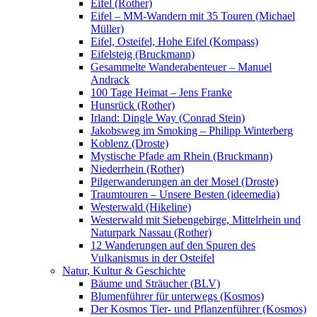
Eifel (Rother)
Eifel – MM-Wandern mit 35 Touren (Michael
Müller)
Eifel, Osteifel, Hohe Eifel (Kompass)
Eifelsteig (Bruckmann)
Gesammelte Wanderabenteuer – Manuel
Andrack
100 Tage Heimat – Jens Franke
Hunsrück (Rother)
Irland: Dingle Way (Conrad Stein)
Jakobsweg im Smoking – Philipp Winterberg
Koblenz (Droste)
Mystische Pfade am Rhein (Bruckmann)
Niederrhein (Rother)
Pilgerwanderungen an der Mosel (Droste)
Traumtouren – Unsere Besten (ideemedia)
Westerwald (Hikeline)
Westerwald mit Siebengebirge, Mittelrhein und
Naturpark Nassau (Rother)
12 Wanderungen auf den Spuren des
Vulkanismus in der Osteifel
Natur, Kultur & Geschichte
Bäume und Sträucher (BLV)
Blumenführer für unterwegs (Kosmos)
Der Kosmos Tier- und Pflanzenführer (Kosmos)