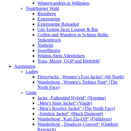
Winterwandern in Willingen
Teutoburger Wald
Blomberg
Externsteine
Externsteine Reloaded
Gin-Tasting faces Lounge & Bar
Golfen und Wandern in Schloss Holte-
Stukenbrock
Nieheim
Segelfliegen
Wildnis-Steig Altenbeken
Yoga, Moore, GOP und Bielefeld
Ausrüstung
Ladies
Fleecejacke „Women‘s Esja Jacket“ (66 North)
Wanderhose „Women’s Trekker Pant“ (The
North Face)
Gents
Jacke „Falkestind Hybrid“ (Norrøna)
„Men’s Spire Jacket“ (Vaude)
„Men’s Resolve Jacket“ (The North Face)
„Solution Jacket“ (Black Diamond)
Wanderhose „Karl Zip-Off“ (Fjällräven)
Wanderhose „Treadway Convert“ (Outdoor
Research)