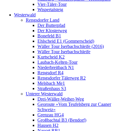
Vier-Täler-Tour
Wispertalsteig
Westerwald
Rengsdorfer Land
Der Butterpfad
Der Klosterweg
Bonefeld B1
Ehlscheid E1 (Gommerscheid)
Wäller Tour Iserbachschleife (2016)
Wäller Tour Iserbachschleife
Kurtscheid K2
Laubach-Kelten-Tour
Niederbreitbach N1
Rengsdorf R4
Rengsdorfer Tälerweg R2
Melsbach Me1
Straßenhaus S3
Unterer Westerwald
Drei-Wäller-Weiher-Weg
Georoute »Vom Teufelsberg zur Caaner
Schweiz«
Grenzau HG4
Großbachtal B3 (Bendorf)
Hausen H2
Nauort RB1