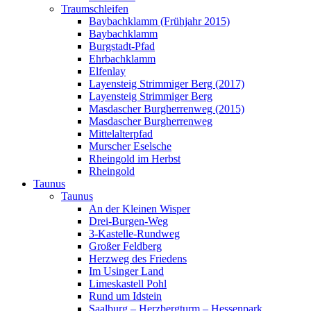
Traumschleifen
Baybachklamm (Frühjahr 2015)
Baybachklamm
Burgstadt-Pfad
Ehrbachklamm
Elfenlay
Layensteig Strimmiger Berg (2017)
Layensteig Strimmiger Berg
Masdascher Burgherrenweg (2015)
Masdascher Burgherrenweg
Mittelalterpfad
Murscher Eselsche
Rheingold im Herbst
Rheingold
Taunus
Taunus
An der Kleinen Wisper
Drei-Burgen-Weg
3-Kastelle-Rundweg
Großer Feldberg
Herzweg des Friedens
Im Usinger Land
Limeskastell Pohl
Rund um Idstein
Saalburg – Herzbergturm – Hessenpark