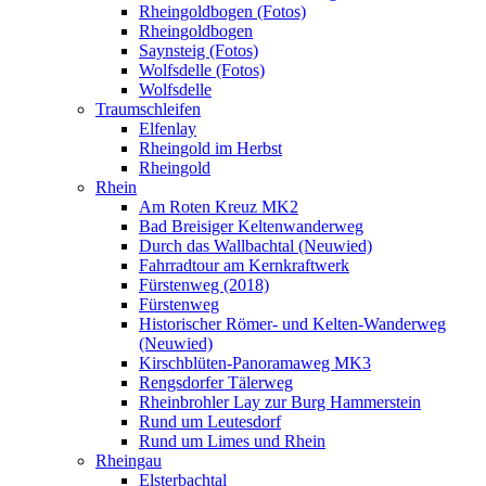
Rheingoldbogen (Fotos)
Rheingoldbogen
Saynsteig (Fotos)
Wolfsdelle (Fotos)
Wolfsdelle
Traumschleifen
Elfenlay
Rheingold im Herbst
Rheingold
Rhein
Am Roten Kreuz MK2
Bad Breisiger Keltenwanderweg
Durch das Wallbachtal (Neuwied)
Fahrradtour am Kernkraftwerk
Fürstenweg (2018)
Fürstenweg
Historischer Römer- und Kelten-Wanderweg
(Neuwied)
Kirschblüten-Panoramaweg MK3
Rengsdorfer Tälerweg
Rheinbrohler Lay zur Burg Hammerstein
Rund um Leutesdorf
Rund um Limes und Rhein
Rheingau
Elsterbachtal