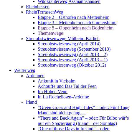
Wildkräuterweg Assmannshausen
Rheinhessen
RheinTerrassenWeg
Etappe 2 – Osthofen nach Mettenheim
Etappe 3 – Mettenheim nach Guntersblum
Etappe 5 – Oppenheim nach Bodenheim
Themenwege
Streuobstwiesenwege Mülheim-Kärlich
Streuobstwiesenweg (April 2014)
Streuobstwiesenweg (September 2013)
Streuobstwiesenweg (April 2013 – 2)
Streuobstwiesenweg (April 2013 – 1)
Streuobstwiesenweg (Oktober 2012)
Weiter weg
Ardennen
Ankunft in Vielsalm
Achouffe und Das Tal der Feen
Im Hohen Venn
In La Rochelle-en-Ardenne
Irland
“Green Grass and High Tides” – oder: Fünf Tage
Irland sind nicht genug …
“There and Back Again” – oder: Für Bilbo wär’s
nur ein Spaziergang (Irland – der Sonntag)
“One of those Days in Ireland” – oder: