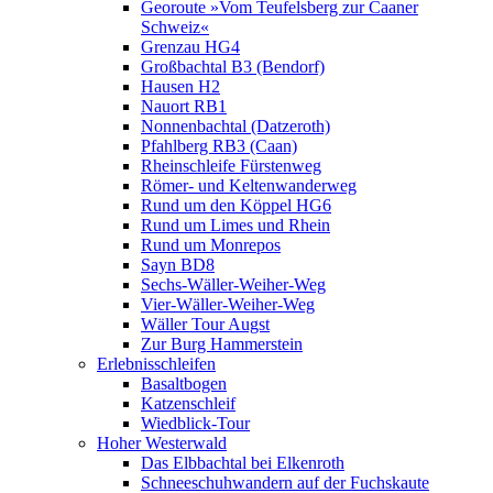
Georoute »Vom Teufelsberg zur Caaner
Schweiz«
Grenzau HG4
Großbachtal B3 (Bendorf)
Hausen H2
Nauort RB1
Nonnenbachtal (Datzeroth)
Pfahlberg RB3 (Caan)
Rheinschleife Fürstenweg
Römer- und Keltenwanderweg
Rund um den Köppel HG6
Rund um Limes und Rhein
Rund um Monrepos
Sayn BD8
Sechs-Wäller-Weiher-Weg
Vier-Wäller-Weiher-Weg
Wäller Tour Augst
Zur Burg Hammerstein
Erlebnisschleifen
Basaltbogen
Katzenschleif
Wiedblick-Tour
Hoher Westerwald
Das Elbbachtal bei Elkenroth
Schneeschuhwandern auf der Fuchskaute