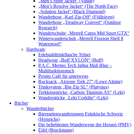
„Men’s Spire Jacket“ (Vaude)
„Men’s Resolve Jacket“ (The North Face)
„Solution Jacket“ (Black Diamond)
Wanderhose „Karl Zip-Off“ (Fjällräven)
Wanderhose „Treadway Convert“ (Outdoor
Research)
Wanderschuhe „Merrell Capra Mid Sport GTX“
Winterwanderschuh „Merrell Fraxion Shell 8
Waterproof“
Hardware
Edelstahltrinkflasche Telper
Headwear „Buff XYLON“ (Buff)
P.A.C. Merino Tech Jallga Mali Blue –
Multifunktionstuch
Pronto Café für unterwegs
Rucksack „Airzone Trek 27“ (Lowe Alpine)
Trinksystem „Big Zip SL“ (Platypus)
Trekkingstöcke „Carbon Titanium AS“ (Leki)
Wanderstöcke „Leki Corklite“ (Leki)
Bücher
Wanderbücher
Biergartenwanderungen Fränkische Schweiz
(Heinrichs)
Die beliebtesten Wanderwege der Hessen (PMV)
Eifel (Bruckmann)