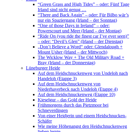
“Green Grass and High Tides” – oder: Fünf Tage
Irland sind nicht genug …
“There and Back Again” – oder: Für Bilbo wär’s
nur ein Spaziergang (Irland – der Sonntag)
“One of those Days in Ireland” – oder:
Powerscourt und Meer (Irland – der Montag)
“Ride On (you ride the finest car I’ve ever seen)”
– oder: “Devil’s Glen” (Irland – der Dienstag)
„Don’t Believe a Word“ oder: Glendalough +
Mount Usher (Irland – der Mittwoch)
The Wicklow Way + The Old Military Road +
Bray (Irland – der Donnerstag)
Lüneburger Heide
Auf dem Heidschnuckenweg von Undeloh nach
Handeloh (Etappe 3)
Auf dem Heidschnuckenweg von
Niederhaverbeck nach Undeloh (Etappe 4)
Auf dem Heidschnuckenweg (Etappe 10)
Kieselgur – das Gold der Heide
Frühmorgens durch das Pietzmoor bei
Schneverdingen
Von einer Heidjerin und einem Heidschnucken-
Schäfer
Wie meine Höhenangst den Heidschnuckenweg
lieben lernte