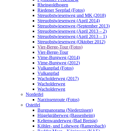
Rheingoldbogen
Riedener Seepfad (Fotos)
Streuobstwiesenweg und MK (2018)
Streuobstwiesenweg (April 2014)
Streuobstwiesenweg (September 2013)
Streuobstwiesenweg (April 2013 – 2)
Streuobstwiesenweg (April 2013 – 1)
Streuobstwiesenweg (Oktober 2012)
Vier-Berge-Tour (Fotos)
Vier-Berge-Tour
Virne-Burgweg (2014)
Virne-Burgweg (2012)
Vulkanpfad (Fotos)
Vulkanpfad
Wacholderweg (2017)
Wacholderweg
Wacholderweg
Nordeifel
Narzissenroute (Fotos)
Osteifel
Burgpanorama (Niederzissen)
Hügelgräberweg (Bassenheim)
Keltenwanderweg (Bad Breisig)
Köhler- und Loheweg (Ramersbach)