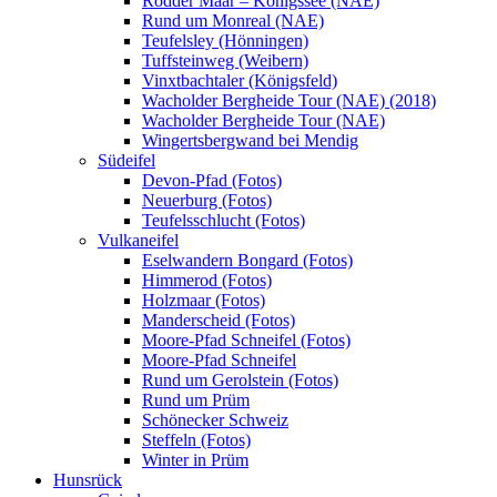
Rodder Maar – Königssee (NAE)
Rund um Monreal (NAE)
Teufelsley (Hönningen)
Tuffsteinweg (Weibern)
Vinxtbachtaler (Königsfeld)
Wacholder Bergheide Tour (NAE) (2018)
Wacholder Bergheide Tour (NAE)
Wingertsbergwand bei Mendig
Südeifel
Devon-Pfad (Fotos)
Neuerburg (Fotos)
Teufelsschlucht (Fotos)
Vulkaneifel
Eselwandern Bongard (Fotos)
Himmerod (Fotos)
Holzmaar (Fotos)
Manderscheid (Fotos)
Moore-Pfad Schneifel (Fotos)
Moore-Pfad Schneifel
Rund um Gerolstein (Fotos)
Rund um Prüm
Schönecker Schweiz
Steffeln (Fotos)
Winter in Prüm
Hunsrück