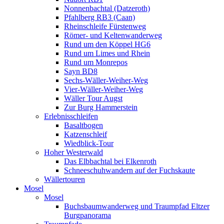
Nonnenbachtal (Datzeroth)
Pfahlberg RB3 (Caan)
Rheinschleife Fürstenweg
Römer- und Keltenwanderweg
Rund um den Köppel HG6
Rund um Limes und Rhein
Rund um Monrepos
Sayn BD8
Sechs-Wäller-Weiher-Weg
Vier-Wäller-Weiher-Weg
Wäller Tour Augst
Zur Burg Hammerstein
Erlebnisschleifen
Basaltbogen
Katzenschleif
Wiedblick-Tour
Hoher Westerwald
Das Elbbachtal bei Elkenroth
Schneeschuhwandern auf der Fuchskaute
Wällertouren
Mosel
Mosel
Buchsbaumwanderweg und Traumpfad Eltzer
Burgpanorama