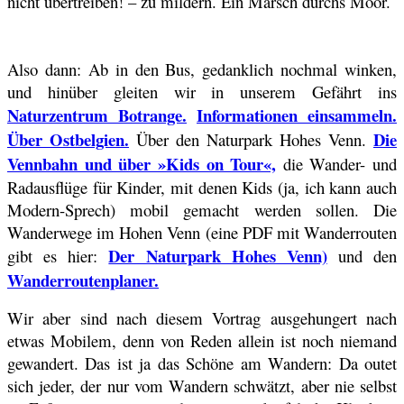
nicht übertreiben! – zu mildern. Ein Marsch durchs Moor.
Also dann: Ab in den Bus, gedanklich nochmal winken,
und hinüber gleiten wir in unserem Gefährt ins
Naturzentrum Botrange.
Informationen einsammeln.
Über Ostbelgien.
Die
Über den Naturpark Hohes Venn.
Vennbahn und über »Kids on Tour«,
die Wander- und
Radausflüge für Kinder, mit denen Kids (ja, ich kann auch
Modern-Sprech) mobil gemacht werden sollen. Die
Wanderwege im Hohen Venn (eine PDF mit Wanderrouten
Der Naturpark Hohes Venn)
gibt es hier:
und den
Wanderroutenplaner.
Wir aber sind nach diesem Vortrag ausgehungert nach
etwas Mobilem, denn von Reden allein ist noch niemand
gewandert. Das ist ja das Schöne am Wandern: Da outet
sich jeder, der nur vom Wandern schwätzt, aber nie selbst