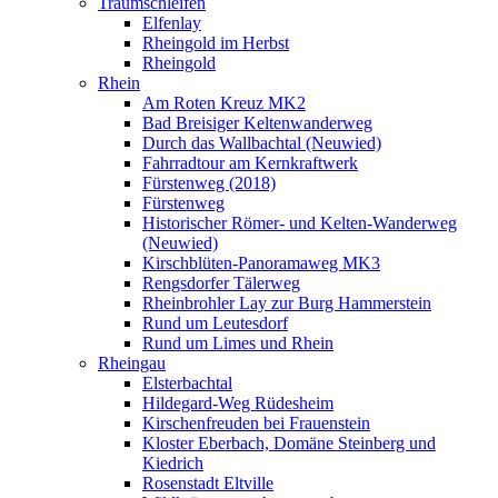
Traumschleifen
Elfenlay
Rheingold im Herbst
Rheingold
Rhein
Am Roten Kreuz MK2
Bad Breisiger Keltenwanderweg
Durch das Wallbachtal (Neuwied)
Fahrradtour am Kernkraftwerk
Fürstenweg (2018)
Fürstenweg
Historischer Römer- und Kelten-Wanderweg
(Neuwied)
Kirschblüten-Panoramaweg MK3
Rengsdorfer Tälerweg
Rheinbrohler Lay zur Burg Hammerstein
Rund um Leutesdorf
Rund um Limes und Rhein
Rheingau
Elsterbachtal
Hildegard-Weg Rüdesheim
Kirschenfreuden bei Frauenstein
Kloster Eberbach, Domäne Steinberg und
Kiedrich
Rosenstadt Eltville