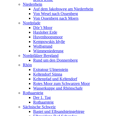
Niederrhein
Auf dem Jakobsweg am Niederrhein
Von Wesel nach Ossenberg
Von Ossenberg nach Moers
Nordpfade
Dör’t Moor
Haxloher Erde
Huvenhoopsmoor
Kempowskis Idylle
Wolfsgrund
Wümmeniederung
Nordpfälzer Bergland
Rund um den Donnersberg
Rhön
Extratour Ulmenstein
Keltendorf Sünna
Keltenpfad und Keltendorf
Rotes Moor zum Schwarzen Moor
Wasserkuppe und Rhönschafe
Rothaarsteig
Der 1. Tag
Rothaarsteig
Sächsische Schweiz
Bastei und Elbsandsteingebirge