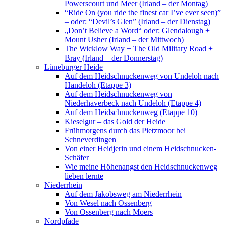
Powerscourt und Meer (Irland – der Montag)
“Ride On (you ride the finest car I’ve ever seen)”
– oder: “Devil’s Glen” (Irland – der Dienstag)
„Don’t Believe a Word“ oder: Glendalough +
Mount Usher (Irland – der Mittwoch)
The Wicklow Way + The Old Military Road +
Bray (Irland – der Donnerstag)
Lüneburger Heide
Auf dem Heidschnuckenweg von Undeloh nach
Handeloh (Etappe 3)
Auf dem Heidschnuckenweg von
Niederhaverbeck nach Undeloh (Etappe 4)
Auf dem Heidschnuckenweg (Etappe 10)
Kieselgur – das Gold der Heide
Frühmorgens durch das Pietzmoor bei
Schneverdingen
Von einer Heidjerin und einem Heidschnucken-
Schäfer
Wie meine Höhenangst den Heidschnuckenweg
lieben lernte
Niederrhein
Auf dem Jakobsweg am Niederrhein
Von Wesel nach Ossenberg
Von Ossenberg nach Moers
Nordpfade