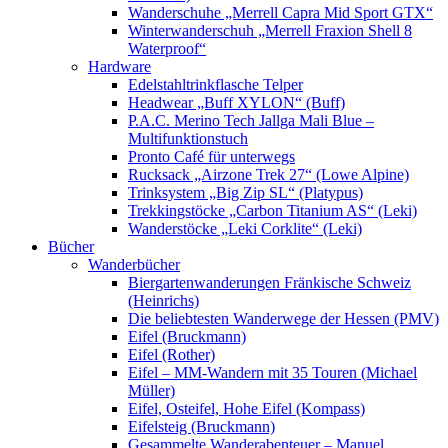
Wanderschuhe „Merrell Capra Mid Sport GTX“
Winterwanderschuh „Merrell Fraxion Shell 8
Waterproof“
Hardware
Edelstahltrinkflasche Telper
Headwear „Buff XYLON“ (Buff)
P.A.C. Merino Tech Jallga Mali Blue –
Multifunktionstuch
Pronto Café für unterwegs
Rucksack „Airzone Trek 27“ (Lowe Alpine)
Trinksystem „Big Zip SL“ (Platypus)
Trekkingstöcke „Carbon Titanium AS“ (Leki)
Wanderstöcke „Leki Corklite“ (Leki)
Bücher
Wanderbücher
Biergartenwanderungen Fränkische Schweiz
(Heinrichs)
Die beliebtesten Wanderwege der Hessen (PMV)
Eifel (Bruckmann)
Eifel (Rother)
Eifel – MM-Wandern mit 35 Touren (Michael
Müller)
Eifel, Osteifel, Hohe Eifel (Kompass)
Eifelsteig (Bruckmann)
Gesammelte Wanderabenteuer – Manuel