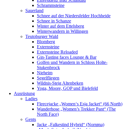
Elbresidenz Bad Schandau
Schrammsteine
Sauerland
Schnee auf der Niedersfelder Hochheide
Schnee in Schanze
Winter auf dem Ettelsberg
Winterwandern in Willingen
Teutoburger Wald
Blomberg
Externsteine
Externsteine Reloaded
Gin-Tasting faces Lounge & Bar
Golfen und Wandern in Schloss Holte-
Stukenbrock
Nieheim
Segelfliegen
Wildnis-Steig Altenbeken
Yoga, Moore, GOP und Bielefeld
Ausrüstung
Ladies
Fleecejacke „Women‘s Esja Jacket“ (66 North)
Wanderhose „Women’s Trekker Pant“ (The
North Face)
Gents
Jacke „Falkestind Hybrid“ (Norrøna)