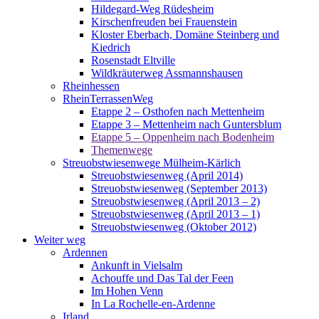
Hildegard-Weg Rüdesheim
Kirschenfreuden bei Frauenstein
Kloster Eberbach, Domäne Steinberg und
Kiedrich
Rosenstadt Eltville
Wildkräuterweg Assmannshausen
Rheinhessen
RheinTerrassenWeg
Etappe 2 – Osthofen nach Mettenheim
Etappe 3 – Mettenheim nach Guntersblum
Etappe 5 – Oppenheim nach Bodenheim
Themenwege
Streuobstwiesenwege Mülheim-Kärlich
Streuobstwiesenweg (April 2014)
Streuobstwiesenweg (September 2013)
Streuobstwiesenweg (April 2013 – 2)
Streuobstwiesenweg (April 2013 – 1)
Streuobstwiesenweg (Oktober 2012)
Weiter weg
Ardennen
Ankunft in Vielsalm
Achouffe und Das Tal der Feen
Im Hohen Venn
In La Rochelle-en-Ardenne
Irland