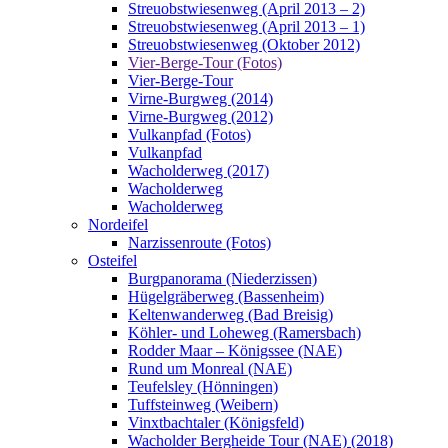
Streuobstwiesenweg (April 2013 – 2)
Streuobstwiesenweg (April 2013 – 1)
Streuobstwiesenweg (Oktober 2012)
Vier-Berge-Tour (Fotos)
Vier-Berge-Tour
Virne-Burgweg (2014)
Virne-Burgweg (2012)
Vulkanpfad (Fotos)
Vulkanpfad
Wacholderweg (2017)
Wacholderweg
Wacholderweg
Nordeifel
Narzissenroute (Fotos)
Osteifel
Burgpanorama (Niederzissen)
Hügelgräberweg (Bassenheim)
Keltenwanderweg (Bad Breisig)
Köhler- und Loheweg (Ramersbach)
Rodder Maar – Königssee (NAE)
Rund um Monreal (NAE)
Teufelsley (Hönningen)
Tuffsteinweg (Weibern)
Vinxtbachtaler (Königsfeld)
Wacholder Bergheide Tour (NAE) (2018)