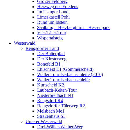
Großer Feldberg
Herzweg des Friedens
Im Usinger Land
Limeskastell Pohl
Rund um Idstein
Saalburg – Herzbergturm – Hessenpark
Vier-Täler-Tour
Wispertalsteig
Westerwald
Rengsdorfer Land
Der Butterpfad
Der Klosterweg
Bonefeld B1
Ehlscheid E1 (Gommerscheid)
Wäller Tour Iserbachschleife (2016)
Wäller Tour Iserbachschleife
Kurtscheid K2
Laubach-Kelten-Tour
Niederbreitbach N1
Rengsdorf R4
Rengsdorfer Tälerweg R2
Melsbach Me1
Straßenhaus S3
Unterer Westerwald
Drei-Wäller-Weiher-Weg