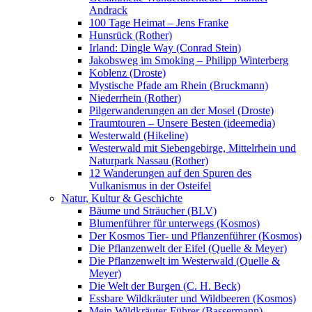
Andrack
100 Tage Heimat – Jens Franke
Hunsrück (Rother)
Irland: Dingle Way (Conrad Stein)
Jakobsweg im Smoking – Philipp Winterberg
Koblenz (Droste)
Mystische Pfade am Rhein (Bruckmann)
Niederrhein (Rother)
Pilgerwanderungen an der Mosel (Droste)
Traumtouren – Unsere Besten (ideemedia)
Westerwald (Hikeline)
Westerwald mit Siebengebirge, Mittelrhein und
Naturpark Nassau (Rother)
12 Wanderungen auf den Spuren des
Vulkanismus in der Osteifel
Natur, Kultur & Geschichte
Bäume und Sträucher (BLV)
Blumenführer für unterwegs (Kosmos)
Der Kosmos Tier- und Pflanzenführer (Kosmos)
Die Pflanzenwelt der Eifel (Quelle & Meyer)
Die Pflanzenwelt im Westerwald (Quelle &
Meyer)
Die Welt der Burgen (C. H. Beck)
Essbare Wildkräuter und Wildbeeren (Kosmos)
Mein Wildkräuter-Führer (Bassermann)