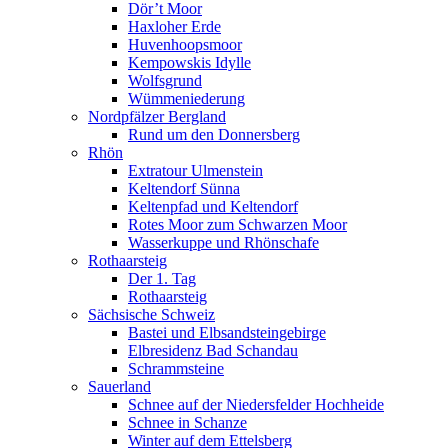
Dör’t Moor
Haxloher Erde
Huvenhoopsmoor
Kempowskis Idylle
Wolfsgrund
Wümmeniederung
Nordpfälzer Bergland
Rund um den Donnersberg
Rhön
Extratour Ulmenstein
Keltendorf Sünna
Keltenpfad und Keltendorf
Rotes Moor zum Schwarzen Moor
Wasserkuppe und Rhönschafe
Rothaarsteig
Der 1. Tag
Rothaarsteig
Sächsische Schweiz
Bastei und Elbsandsteingebirge
Elbresidenz Bad Schandau
Schrammsteine
Sauerland
Schnee auf der Niedersfelder Hochheide
Schnee in Schanze
Winter auf dem Ettelsberg