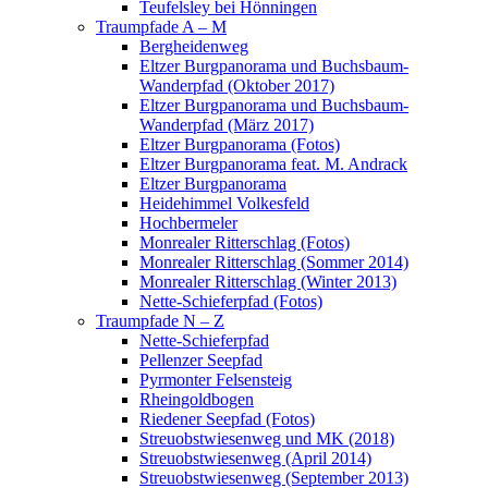
Teufelsley bei Hönningen
Traumpfade A – M
Bergheidenweg
Eltzer Burgpanorama und Buchsbaum-
Wanderpfad (Oktober 2017)
Eltzer Burgpanorama und Buchsbaum-
Wanderpfad (März 2017)
Eltzer Burgpanorama (Fotos)
Eltzer Burgpanorama feat. M. Andrack
Eltzer Burgpanorama
Heidehimmel Volkesfeld
Hochbermeler
Monrealer Ritterschlag (Fotos)
Monrealer Ritterschlag (Sommer 2014)
Monrealer Ritterschlag (Winter 2013)
Nette-Schieferpfad (Fotos)
Traumpfade N – Z
Nette-Schieferpfad
Pellenzer Seepfad
Pyrmonter Felsensteig
Rheingoldbogen
Riedener Seepfad (Fotos)
Streuobstwiesenweg und MK (2018)
Streuobstwiesenweg (April 2014)
Streuobstwiesenweg (September 2013)