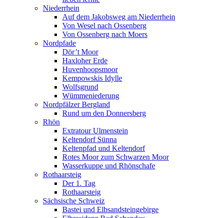
Niederrhein
Auf dem Jakobsweg am Niederrhein
Von Wesel nach Ossenberg
Von Ossenberg nach Moers
Nordpfade
Dör’t Moor
Haxloher Erde
Huvenhoopsmoor
Kempowskis Idylle
Wolfsgrund
Wümmeniederung
Nordpfälzer Bergland
Rund um den Donnersberg
Rhön
Extratour Ulmenstein
Keltendorf Sünna
Keltenpfad und Keltendorf
Rotes Moor zum Schwarzen Moor
Wasserkuppe und Rhönschafe
Rothaarsteig
Der 1. Tag
Rothaarsteig
Sächsische Schweiz
Bastei und Elbsandsteingebirge