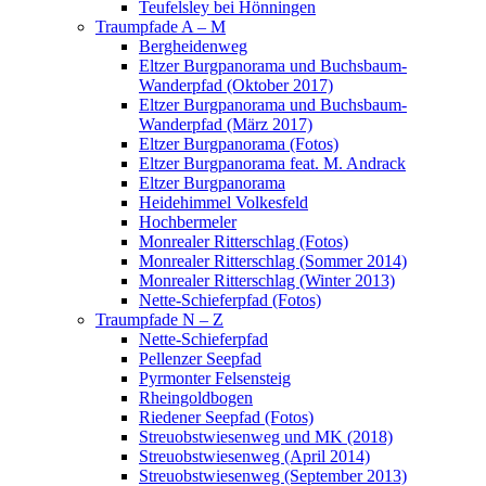
Teufelsley bei Hönningen
Traumpfade A – M
Bergheidenweg
Eltzer Burgpanorama und Buchsbaum-
Wanderpfad (Oktober 2017)
Eltzer Burgpanorama und Buchsbaum-
Wanderpfad (März 2017)
Eltzer Burgpanorama (Fotos)
Eltzer Burgpanorama feat. M. Andrack
Eltzer Burgpanorama
Heidehimmel Volkesfeld
Hochbermeler
Monrealer Ritterschlag (Fotos)
Monrealer Ritterschlag (Sommer 2014)
Monrealer Ritterschlag (Winter 2013)
Nette-Schieferpfad (Fotos)
Traumpfade N – Z
Nette-Schieferpfad
Pellenzer Seepfad
Pyrmonter Felsensteig
Rheingoldbogen
Riedener Seepfad (Fotos)
Streuobstwiesenweg und MK (2018)
Streuobstwiesenweg (April 2014)
Streuobstwiesenweg (September 2013)