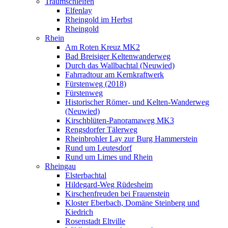
Traumschleifen
Elfenlay
Rheingold im Herbst
Rheingold
Rhein
Am Roten Kreuz MK2
Bad Breisiger Keltenwanderweg
Durch das Wallbachtal (Neuwied)
Fahrradtour am Kernkraftwerk
Fürstenweg (2018)
Fürstenweg
Historischer Römer- und Kelten-Wanderweg
(Neuwied)
Kirschblüten-Panoramaweg MK3
Rengsdorfer Tälerweg
Rheinbrohler Lay zur Burg Hammerstein
Rund um Leutesdorf
Rund um Limes und Rhein
Rheingau
Elsterbachtal
Hildegard-Weg Rüdesheim
Kirschenfreuden bei Frauenstein
Kloster Eberbach, Domäne Steinberg und
Kiedrich
Rosenstadt Eltville