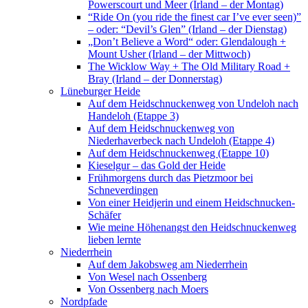
Powerscourt und Meer (Irland – der Montag)
“Ride On (you ride the finest car I’ve ever seen)”
– oder: “Devil’s Glen” (Irland – der Dienstag)
„Don’t Believe a Word“ oder: Glendalough +
Mount Usher (Irland – der Mittwoch)
The Wicklow Way + The Old Military Road +
Bray (Irland – der Donnerstag)
Lüneburger Heide
Auf dem Heidschnuckenweg von Undeloh nach
Handeloh (Etappe 3)
Auf dem Heidschnuckenweg von
Niederhaverbeck nach Undeloh (Etappe 4)
Auf dem Heidschnuckenweg (Etappe 10)
Kieselgur – das Gold der Heide
Frühmorgens durch das Pietzmoor bei
Schneverdingen
Von einer Heidjerin und einem Heidschnucken-
Schäfer
Wie meine Höhenangst den Heidschnuckenweg
lieben lernte
Niederrhein
Auf dem Jakobsweg am Niederrhein
Von Wesel nach Ossenberg
Von Ossenberg nach Moers
Nordpfade