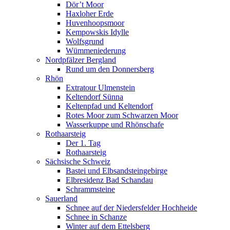
Dör’t Moor
Haxloher Erde
Huvenhoopsmoor
Kempowskis Idylle
Wolfsgrund
Wümmeniederung
Nordpfälzer Bergland
Rund um den Donnersberg
Rhön
Extratour Ulmenstein
Keltendorf Sünna
Keltenpfad und Keltendorf
Rotes Moor zum Schwarzen Moor
Wasserkuppe und Rhönschafe
Rothaarsteig
Der 1. Tag
Rothaarsteig
Sächsische Schweiz
Bastei und Elbsandsteingebirge
Elbresidenz Bad Schandau
Schrammsteine
Sauerland
Schnee auf der Niedersfelder Hochheide
Schnee in Schanze
Winter auf dem Ettelsberg