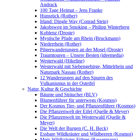
Andrack
100 Tage Heimat – Jens Franke
Hunsrück (Rother)
Irland: Dingle Way (Conrad Stein)
Jakobsweg im Smoking – Philipp Winterberg
Koblenz (Droste)
Mystische Pfade am Rhein (Bruckmann)
Niederrhein (Rother)
Pilgerwanderungen an der Mosel (Droste)
Traumtouren – Unsere Besten (ideemedia)
Westerwald (Hikeline)
Westerwald mit Siebengebirge, Mittelrhein und
Naturpark Nassau (Rother)
12 Wanderungen auf den Spuren des
Vulkanismus in der Osteifel
Natur, Kultur & Geschichte
Bäume und Sträucher (BLV)
Blumenführer für unterwegs (Kosmos)
Der Kosmos Tier- und Pflanzenführer (Kosmos)
Die Pflanzenwelt der Eifel (Quelle & Meyer)
Die Pflanzenwelt im Westerwald (Quelle &
Meyer)
Die Welt der Burgen (C. H. Beck)
Essbare Wildkräuter und Wildbeeren (Kosmos)
Mein Wildkräuter-Führer (Bassermann)