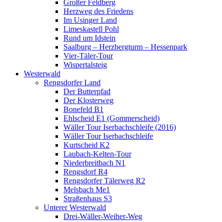
Großer Feldberg
Herzweg des Friedens
Im Usinger Land
Limeskastell Pohl
Rund um Idstein
Saalburg – Herzbergturm – Hessenpark
Vier-Täler-Tour
Wispertalsteig
Westerwald
Rengsdorfer Land
Der Butterpfad
Der Klosterweg
Bonefeld B1
Ehlscheid E1 (Gommerscheid)
Wäller Tour Iserbachschleife (2016)
Wäller Tour Iserbachschleife
Kurtscheid K2
Laubach-Kelten-Tour
Niederbreitbach N1
Rengsdorf R4
Rengsdorfer Tälerweg R2
Melsbach Me1
Straßenhaus S3
Unterer Westerwald
Drei-Wäller-Weiher-Weg