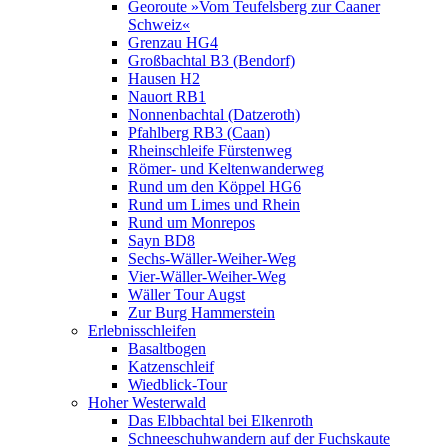
Georoute »Vom Teufelsberg zur Caaner
Schweiz«
Grenzau HG4
Großbachtal B3 (Bendorf)
Hausen H2
Nauort RB1
Nonnenbachtal (Datzeroth)
Pfahlberg RB3 (Caan)
Rheinschleife Fürstenweg
Römer- und Keltenwanderweg
Rund um den Köppel HG6
Rund um Limes und Rhein
Rund um Monrepos
Sayn BD8
Sechs-Wäller-Weiher-Weg
Vier-Wäller-Weiher-Weg
Wäller Tour Augst
Zur Burg Hammerstein
Erlebnisschleifen
Basaltbogen
Katzenschleif
Wiedblick-Tour
Hoher Westerwald
Das Elbbachtal bei Elkenroth
Schneeschuhwandern auf der Fuchskaute