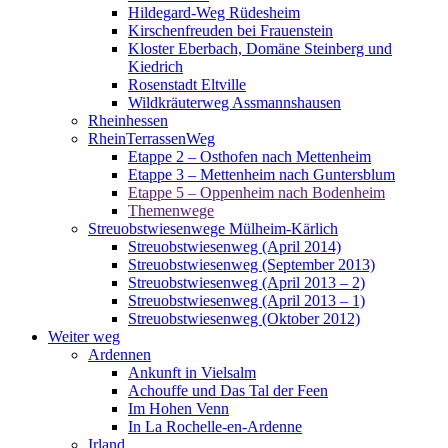
Hildegard-Weg Rüdesheim
Kirschenfreuden bei Frauenstein
Kloster Eberbach, Domäne Steinberg und
Kiedrich
Rosenstadt Eltville
Wildkräuterweg Assmannshausen
Rheinhessen
RheinTerrassenWeg
Etappe 2 – Osthofen nach Mettenheim
Etappe 3 – Mettenheim nach Guntersblum
Etappe 5 – Oppenheim nach Bodenheim
Themenwege
Streuobstwiesenwege Mülheim-Kärlich
Streuobstwiesenweg (April 2014)
Streuobstwiesenweg (September 2013)
Streuobstwiesenweg (April 2013 – 2)
Streuobstwiesenweg (April 2013 – 1)
Streuobstwiesenweg (Oktober 2012)
Weiter weg
Ardennen
Ankunft in Vielsalm
Achouffe und Das Tal der Feen
Im Hohen Venn
In La Rochelle-en-Ardenne
Irland