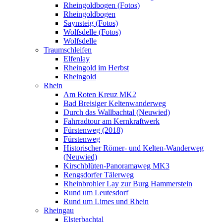
Rheingoldbogen (Fotos)
Rheingoldbogen
Saynsteig (Fotos)
Wolfsdelle (Fotos)
Wolfsdelle
Traumschleifen
Elfenlay
Rheingold im Herbst
Rheingold
Rhein
Am Roten Kreuz MK2
Bad Breisiger Keltenwanderweg
Durch das Wallbachtal (Neuwied)
Fahrradtour am Kernkraftwerk
Fürstenweg (2018)
Fürstenweg
Historischer Römer- und Kelten-Wanderweg
(Neuwied)
Kirschblüten-Panoramaweg MK3
Rengsdorfer Tälerweg
Rheinbrohler Lay zur Burg Hammerstein
Rund um Leutesdorf
Rund um Limes und Rhein
Rheingau
Elsterbachtal