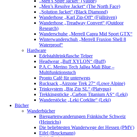
„Men’s Spire Jacket“ (Vaude)
„Men’s Resolve Jacket“ (The North Face)
„Solution Jacket“ (Black Diamond)
Wanderhose „Karl Zip-Off“ (Fjällräven)
Wanderhose „Treadway Convert“ (Outdoor
Research)
Wanderschuhe „Merrell Capra Mid Sport GTX“
Winterwanderschuh „Merrell Fraxion Shell 8
Waterproof“
Hardware
Edelstahltrinkflasche Telper
Headwear „Buff XYLON“ (Buff)
P.A.C. Merino Tech Jallga Mali Blue –
Multifunktionstuch
Pronto Café für unterwegs
Rucksack „Airzone Trek 27“ (Lowe Alpine)
Trinksystem „Big Zip SL“ (Platypus)
Trekkingstöcke „Carbon Titanium AS“ (Leki)
Wanderstöcke „Leki Corklite“ (Leki)
Bücher
Wanderbücher
Biergartenwanderungen Fränkische Schweiz
(Heinrichs)
Die beliebtesten Wanderwege der Hessen (PMV)
Eifel (Bruckmann)