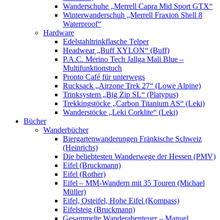
Wanderschuhe „Merrell Capra Mid Sport GTX“
Winterwanderschuh „Merrell Fraxion Shell 8
Waterproof“
Hardware
Edelstahltrinkflasche Telper
Headwear „Buff XYLON“ (Buff)
P.A.C. Merino Tech Jallga Mali Blue –
Multifunktionstuch
Pronto Café für unterwegs
Rucksack „Airzone Trek 27“ (Lowe Alpine)
Trinksystem „Big Zip SL“ (Platypus)
Trekkingstöcke „Carbon Titanium AS“ (Leki)
Wanderstöcke „Leki Corklite“ (Leki)
Bücher
Wanderbücher
Biergartenwanderungen Fränkische Schweiz
(Heinrichs)
Die beliebtesten Wanderwege der Hessen (PMV)
Eifel (Bruckmann)
Eifel (Rother)
Eifel – MM-Wandern mit 35 Touren (Michael
Müller)
Eifel, Osteifel, Hohe Eifel (Kompass)
Eifelsteig (Bruckmann)
Gesammelte Wanderabenteuer – Manuel