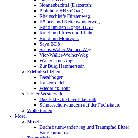
Nonnenbachtal (Datzeroth)
Pfahlberg RB3 (Caan)
Rheinschleife Fürstenweg
Römer- und Keltenwanderweg
Rund um den Köppel HG6
Rund um Limes und Rhein
Rund um Monrepos
Sayn BD8
Sechs-Wäller-Weiher-Weg
Vier-Wäller-Weiher-Weg
Wäller Tour Augst
Zur Burg Hammerstein
Erlebnisschleifen
Basaltbogen
Katzenschleif
Wiedblick-Tour
Hoher Westerwald
Das Elbbachtal bei Elkenroth
Schneeschuhwandern auf der Fuchskaute
Wällertouren
Mosel
Mosel
Buchsbaumwanderweg und Traumpfad Eltzer
Burgpanorama