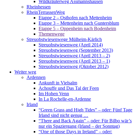
Wildkräuterweg Assmannshausen
Rheinhessen
RheinTerrassenWeg
Etappe 2 – Osthofen nach Mettenheim
Etappe 3 – Mettenheim nach Guntersblum
Etappe 5 – Oppenheim nach Bodenheim
Themenwege
Streuobstwiesenwege Mülheim-Kärlich
Streuobstwiesenweg (April 2014)
Streuobstwiesenweg (September 2013)
Streuobstwiesenweg (April 2013 – 2)
Streuobstwiesenweg (April 2013 – 1)
Streuobstwiesenweg (Oktober 2012)
Weiter weg
Ardennen
Ankunft in Vielsalm
Achouffe und Das Tal der Feen
Im Hohen Venn
In La Rochelle-en-Ardenne
Irland
“Green Grass and High Tides” – oder: Fünf Tage
Irland sind nicht genug …
“There and Back Again” – oder: Für Bilbo wär’s
nur ein Spaziergang (Irland – der Sonntag)
“One of those Days in Ireland” – oder: