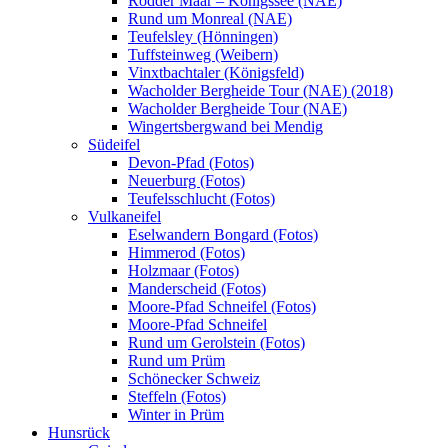
Rodder Maar – Königssee (NAE)
Rund um Monreal (NAE)
Teufelsley (Hönningen)
Tuffsteinweg (Weibern)
Vinxtbachtaler (Königsfeld)
Wacholder Bergheide Tour (NAE) (2018)
Wacholder Bergheide Tour (NAE)
Wingertsbergwand bei Mendig
Südeifel
Devon-Pfad (Fotos)
Neuerburg (Fotos)
Teufelsschlucht (Fotos)
Vulkaneifel
Eselwandern Bongard (Fotos)
Himmerod (Fotos)
Holzmaar (Fotos)
Manderscheid (Fotos)
Moore-Pfad Schneifel (Fotos)
Moore-Pfad Schneifel
Rund um Gerolstein (Fotos)
Rund um Prüm
Schönecker Schweiz
Steffeln (Fotos)
Winter in Prüm
Hunsrück