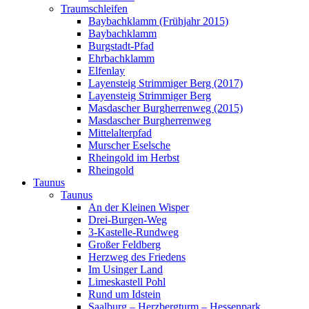
Traumschleifen
Baybachklamm (Frühjahr 2015)
Baybachklamm
Burgstadt-Pfad
Ehrbachklamm
Elfenlay
Layensteig Strimmiger Berg (2017)
Layensteig Strimmiger Berg
Masdascher Burgherrenweg (2015)
Masdascher Burgherrenweg
Mittelalterpfad
Murscher Eselsche
Rheingold im Herbst
Rheingold
Taunus
Taunus
An der Kleinen Wisper
Drei-Burgen-Weg
3-Kastelle-Rundweg
Großer Feldberg
Herzweg des Friedens
Im Usinger Land
Limeskastell Pohl
Rund um Idstein
Saalburg – Herzbergturm – Hessenpark