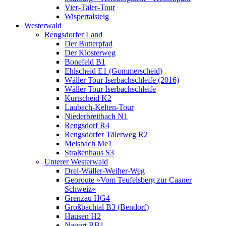
Vier-Täler-Tour
Wispertalsteig
Westerwald
Rengsdorfer Land
Der Butterpfad
Der Klosterweg
Bonefeld B1
Ehlscheid E1 (Gommerscheid)
Wäller Tour Iserbachschleife (2016)
Wäller Tour Iserbachschleife
Kurtscheid K2
Laubach-Kelten-Tour
Niederbreitbach N1
Rengsdorf R4
Rengsdorfer Tälerweg R2
Melsbach Me1
Straßenhaus S3
Unterer Westerwald
Drei-Wäller-Weiher-Weg
Georoute »Vom Teufelsberg zur Caaner
Schweiz«
Grenzau HG4
Großbachtal B3 (Bendorf)
Hausen H2
Nauort RB1