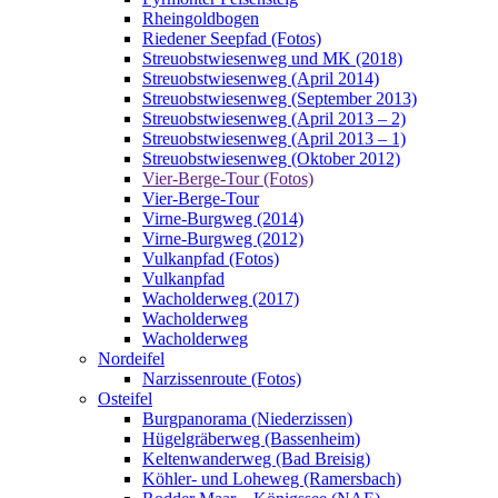
Rheingoldbogen
Riedener Seepfad (Fotos)
Streuobstwiesenweg und MK (2018)
Streuobstwiesenweg (April 2014)
Streuobstwiesenweg (September 2013)
Streuobstwiesenweg (April 2013 – 2)
Streuobstwiesenweg (April 2013 – 1)
Streuobstwiesenweg (Oktober 2012)
Vier-Berge-Tour (Fotos)
Vier-Berge-Tour
Virne-Burgweg (2014)
Virne-Burgweg (2012)
Vulkanpfad (Fotos)
Vulkanpfad
Wacholderweg (2017)
Wacholderweg
Wacholderweg
Nordeifel
Narzissenroute (Fotos)
Osteifel
Burgpanorama (Niederzissen)
Hügelgräberweg (Bassenheim)
Keltenwanderweg (Bad Breisig)
Köhler- und Loheweg (Ramersbach)