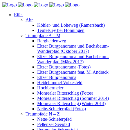
Eifel
Ahr
Köhler- und Loheweg (Ramersbach)
Teufelsley bei Hönningen
Traumpfade A – M
Bergheidenweg
Eltzer Burgpanorama und Buchsbaum-
Wanderpfad (Oktober 2017)
Eltzer Burgpanorama und Buchsbaum-
Wanderpfad (März 2017)
Eltzer Burgpanorama (Fotos)
Eltzer Burgpanorama feat. M. Andrack
Eltzer Burgpanorama
Heidehimmel Volkesfeld
Hochbermeler
Monrealer Ritterschlag (Fotos)
Monrealer Ritterschlag (Sommer 2014)
Monrealer Ritterschlag (Winter 2013)
Nette-Schieferpfad (Fotos)
Traumpfade N – Z
Nette-Schieferpfad
Pellenzer Seepfad
Pyrmonter Felsensteig