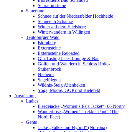
Elbresidenz Bad Schandau
Schrammsteine
Sauerland
Schnee auf der Niedersfelder Hochheide
Schnee in Schanze
Winter auf dem Ettelsberg
Winterwandern in Willingen
Teutoburger Wald
Blomberg
Externsteine
Externsteine Reloaded
Gin-Tasting faces Lounge & Bar
Golfen und Wandern in Schloss Holte-
Stukenbrock
Nieheim
Segelfliegen
Wildnis-Steig Altenbeken
Yoga, Moore, GOP und Bielefeld
Ausrüstung
Ladies
Fleecejacke „Women‘s Esja Jacket“ (66 North)
Wanderhose „Women’s Trekker Pant“ (The
North Face)
Gents
Jacke „Falkestind Hybrid“ (Norrøna)