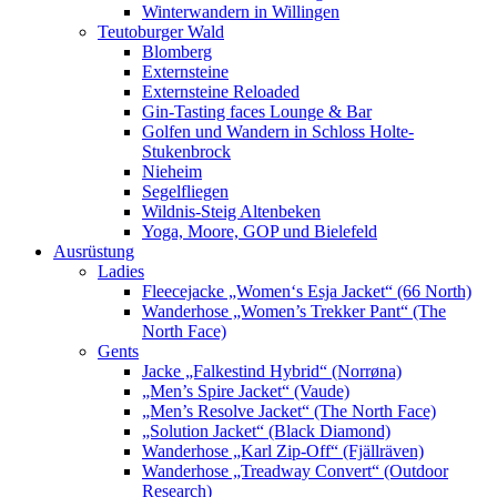
Winterwandern in Willingen
Teutoburger Wald
Blomberg
Externsteine
Externsteine Reloaded
Gin-Tasting faces Lounge & Bar
Golfen und Wandern in Schloss Holte-
Stukenbrock
Nieheim
Segelfliegen
Wildnis-Steig Altenbeken
Yoga, Moore, GOP und Bielefeld
Ausrüstung
Ladies
Fleecejacke „Women‘s Esja Jacket“ (66 North)
Wanderhose „Women’s Trekker Pant“ (The
North Face)
Gents
Jacke „Falkestind Hybrid“ (Norrøna)
„Men’s Spire Jacket“ (Vaude)
„Men’s Resolve Jacket“ (The North Face)
„Solution Jacket“ (Black Diamond)
Wanderhose „Karl Zip-Off“ (Fjällräven)
Wanderhose „Treadway Convert“ (Outdoor
Research)