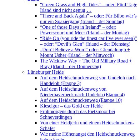
“Green Grass and High Tides” – oder: Fünf Tage
Irland sind nicht genug …
“There and Back Again” – oder: Für Bilbo wär’s
nur ein Spaziergang (Irland – der Sonntag)
“One of those Days in Ireland” – oder:
Powerscourt und Meer (Irland – der Montag)
“Ride On (you ride the finest car I’ve ever seen)”
– oder: “Devil’s Glen” (Irland – der Dienstag)
„Don’t Believe a Word“ oder: Glendalough +
Mount Usher (Irland – der Mittwoch)
The Wicklow Way + The Old Military Road +
Bray (Irland – der Donnerstag)
Lüneburger Heide
Auf dem Heidschnuckenweg von Undeloh nach
Handeloh (Etappe 3)
Auf dem Heidschnuckenweg von
Niederhaverbeck nach Undeloh (Etappe 4)
Auf dem Heidschnuckenweg (Etappe 10)
Kieselgur – das Gold der Heide
Frühmorgens durch das Pietzmoor bei
Schneverdingen
Von einer Heidjerin und einem Heidschnucken-
Schäfer
Wie meine Höhenangst den Heidschnuckenweg
lieben lernte