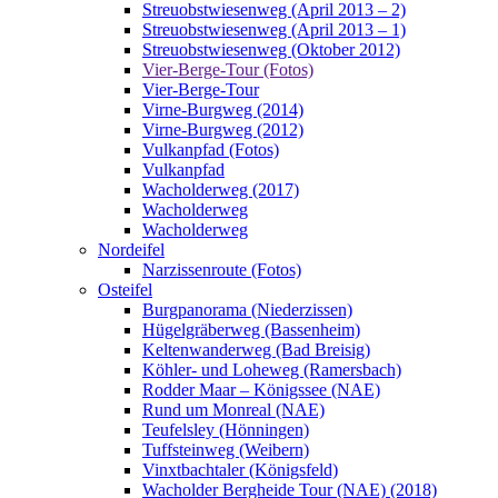
Streuobstwiesenweg (April 2013 – 2)
Streuobstwiesenweg (April 2013 – 1)
Streuobstwiesenweg (Oktober 2012)
Vier-Berge-Tour (Fotos)
Vier-Berge-Tour
Virne-Burgweg (2014)
Virne-Burgweg (2012)
Vulkanpfad (Fotos)
Vulkanpfad
Wacholderweg (2017)
Wacholderweg
Wacholderweg
Nordeifel
Narzissenroute (Fotos)
Osteifel
Burgpanorama (Niederzissen)
Hügelgräberweg (Bassenheim)
Keltenwanderweg (Bad Breisig)
Köhler- und Loheweg (Ramersbach)
Rodder Maar – Königssee (NAE)
Rund um Monreal (NAE)
Teufelsley (Hönningen)
Tuffsteinweg (Weibern)
Vinxtbachtaler (Königsfeld)
Wacholder Bergheide Tour (NAE) (2018)