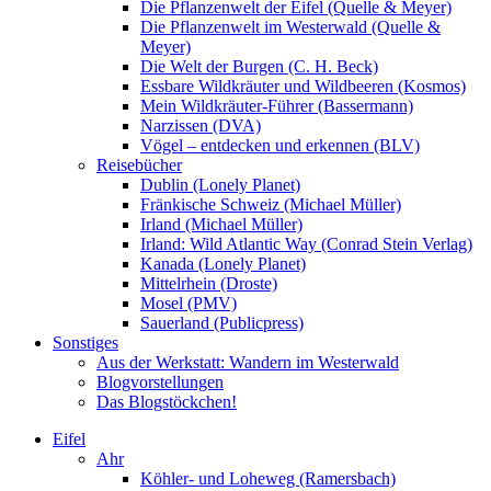
Die Pflanzenwelt der Eifel (Quelle & Meyer)
Die Pflanzenwelt im Westerwald (Quelle &
Meyer)
Die Welt der Burgen (C. H. Beck)
Essbare Wildkräuter und Wildbeeren (Kosmos)
Mein Wildkräuter-Führer (Bassermann)
Narzissen (DVA)
Vögel – entdecken und erkennen (BLV)
Reisebücher
Dublin (Lonely Planet)
Fränkische Schweiz (Michael Müller)
Irland (Michael Müller)
Irland: Wild Atlantic Way (Conrad Stein Verlag)
Kanada (Lonely Planet)
Mittelrhein (Droste)
Mosel (PMV)
Sauerland (Publicpress)
Sonstiges
Aus der Werkstatt: Wandern im Westerwald
Blogvorstellungen
Das Blogstöckchen!
Eifel
Ahr
Köhler- und Loheweg (Ramersbach)