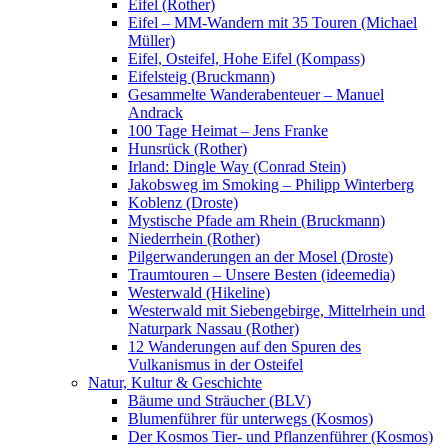
Eifel (Rother)
Eifel – MM-Wandern mit 35 Touren (Michael
Müller)
Eifel, Osteifel, Hohe Eifel (Kompass)
Eifelsteig (Bruckmann)
Gesammelte Wanderabenteuer – Manuel
Andrack
100 Tage Heimat – Jens Franke
Hunsrück (Rother)
Irland: Dingle Way (Conrad Stein)
Jakobsweg im Smoking – Philipp Winterberg
Koblenz (Droste)
Mystische Pfade am Rhein (Bruckmann)
Niederrhein (Rother)
Pilgerwanderungen an der Mosel (Droste)
Traumtouren – Unsere Besten (ideemedia)
Westerwald (Hikeline)
Westerwald mit Siebengebirge, Mittelrhein und
Naturpark Nassau (Rother)
12 Wanderungen auf den Spuren des
Vulkanismus in der Osteifel
Natur, Kultur & Geschichte
Bäume und Sträucher (BLV)
Blumenführer für unterwegs (Kosmos)
Der Kosmos Tier- und Pflanzenführer (Kosmos)