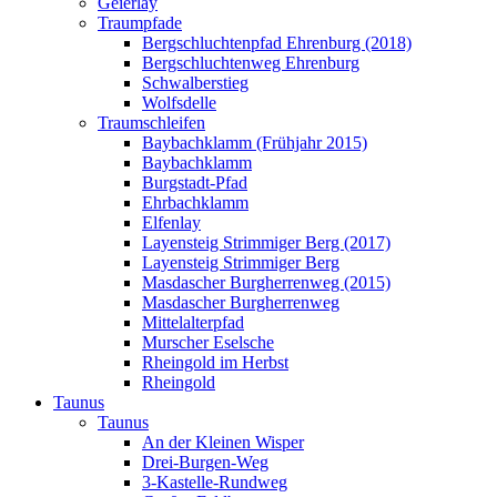
Geierlay
Traumpfade
Bergschluchtenpfad Ehrenburg (2018)
Bergschluchtenweg Ehrenburg
Schwalberstieg
Wolfsdelle
Traumschleifen
Baybachklamm (Frühjahr 2015)
Baybachklamm
Burgstadt-Pfad
Ehrbachklamm
Elfenlay
Layensteig Strimmiger Berg (2017)
Layensteig Strimmiger Berg
Masdascher Burgherrenweg (2015)
Masdascher Burgherrenweg
Mittelalterpfad
Murscher Eselsche
Rheingold im Herbst
Rheingold
Taunus
Taunus
An der Kleinen Wisper
Drei-Burgen-Weg
3-Kastelle-Rundweg