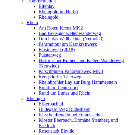
Traumschleifen
Elfenlay
Rheingold im Herbst
Rheingold
Rhein
Am Roten Kreuz MK2
Bad Breisiger Keltenwanderweg
Durch das Wallbachtal (Neuwied)
Fahrradtour am Kernkraftwerk
Fürstenweg (2018)
Fürstenweg
Historischer Römer- und Kelten-Wanderweg
(Neuwied)
Kirschblüten-Panoramaweg MK3
Rengsdorfer Tälerweg
Rheinbrohler Lay zur Burg Hammerstein
Rund um Leutesdorf
Rund um Limes und Rhein
Rheingau
Elsterbachtal
Hildegard-Weg Rüdesheim
Kirschenfreuden bei Frauenstein
Kloster Eberbach, Domäne Steinberg und
Kiedrich
Rosenstadt Eltville