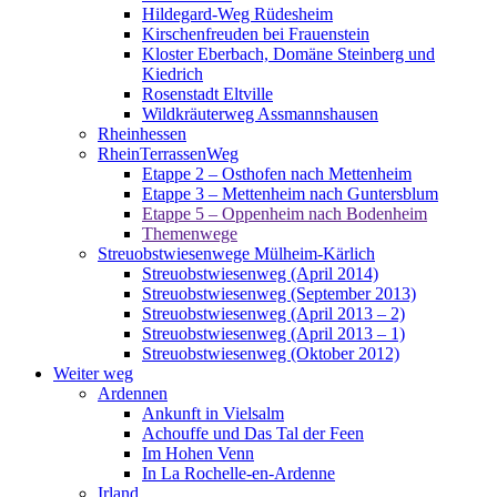
Hildegard-Weg Rüdesheim
Kirschenfreuden bei Frauenstein
Kloster Eberbach, Domäne Steinberg und
Kiedrich
Rosenstadt Eltville
Wildkräuterweg Assmannshausen
Rheinhessen
RheinTerrassenWeg
Etappe 2 – Osthofen nach Mettenheim
Etappe 3 – Mettenheim nach Guntersblum
Etappe 5 – Oppenheim nach Bodenheim
Themenwege
Streuobstwiesenwege Mülheim-Kärlich
Streuobstwiesenweg (April 2014)
Streuobstwiesenweg (September 2013)
Streuobstwiesenweg (April 2013 – 2)
Streuobstwiesenweg (April 2013 – 1)
Streuobstwiesenweg (Oktober 2012)
Weiter weg
Ardennen
Ankunft in Vielsalm
Achouffe und Das Tal der Feen
Im Hohen Venn
In La Rochelle-en-Ardenne
Irland