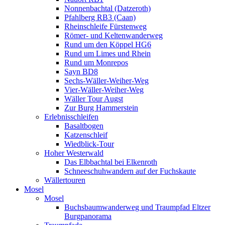
Nonnenbachtal (Datzeroth)
Pfahlberg RB3 (Caan)
Rheinschleife Fürstenweg
Römer- und Keltenwanderweg
Rund um den Köppel HG6
Rund um Limes und Rhein
Rund um Monrepos
Sayn BD8
Sechs-Wäller-Weiher-Weg
Vier-Wäller-Weiher-Weg
Wäller Tour Augst
Zur Burg Hammerstein
Erlebnisschleifen
Basaltbogen
Katzenschleif
Wiedblick-Tour
Hoher Westerwald
Das Elbbachtal bei Elkenroth
Schneeschuhwandern auf der Fuchskaute
Wällertouren
Mosel
Mosel
Buchsbaumwanderweg und Traumpfad Eltzer
Burgpanorama