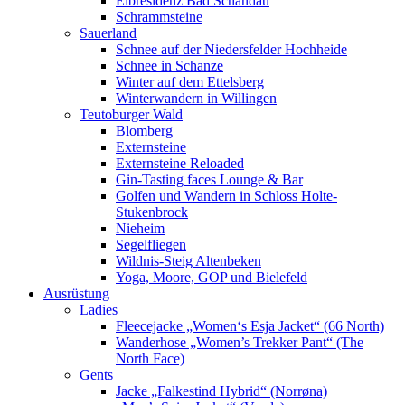
Elbresidenz Bad Schandau
Schrammsteine
Sauerland
Schnee auf der Niedersfelder Hochheide
Schnee in Schanze
Winter auf dem Ettelsberg
Winterwandern in Willingen
Teutoburger Wald
Blomberg
Externsteine
Externsteine Reloaded
Gin-Tasting faces Lounge & Bar
Golfen und Wandern in Schloss Holte-
Stukenbrock
Nieheim
Segelfliegen
Wildnis-Steig Altenbeken
Yoga, Moore, GOP und Bielefeld
Ausrüstung
Ladies
Fleecejacke „Women‘s Esja Jacket“ (66 North)
Wanderhose „Women’s Trekker Pant“ (The
North Face)
Gents
Jacke „Falkestind Hybrid“ (Norrøna)