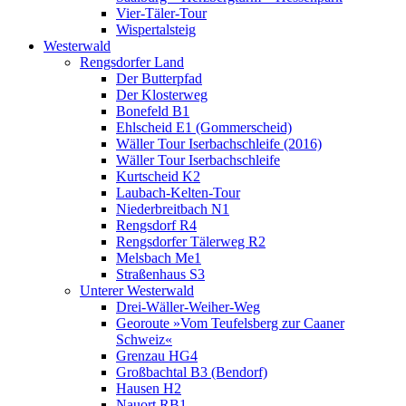
Vier-Täler-Tour
Wispertalsteig
Westerwald
Rengsdorfer Land
Der Butterpfad
Der Klosterweg
Bonefeld B1
Ehlscheid E1 (Gommerscheid)
Wäller Tour Iserbachschleife (2016)
Wäller Tour Iserbachschleife
Kurtscheid K2
Laubach-Kelten-Tour
Niederbreitbach N1
Rengsdorf R4
Rengsdorfer Tälerweg R2
Melsbach Me1
Straßenhaus S3
Unterer Westerwald
Drei-Wäller-Weiher-Weg
Georoute »Vom Teufelsberg zur Caaner
Schweiz«
Grenzau HG4
Großbachtal B3 (Bendorf)
Hausen H2
Nauort RB1