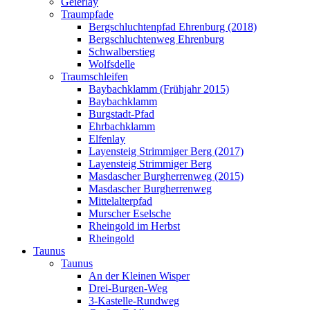
Geierlay
Traumpfade
Bergschluchtenpfad Ehrenburg (2018)
Bergschluchtenweg Ehrenburg
Schwalberstieg
Wolfsdelle
Traumschleifen
Baybachklamm (Frühjahr 2015)
Baybachklamm
Burgstadt-Pfad
Ehrbachklamm
Elfenlay
Layensteig Strimmiger Berg (2017)
Layensteig Strimmiger Berg
Masdascher Burgherrenweg (2015)
Masdascher Burgherrenweg
Mittelalterpfad
Murscher Eselsche
Rheingold im Herbst
Rheingold
Taunus
Taunus
An der Kleinen Wisper
Drei-Burgen-Weg
3-Kastelle-Rundweg