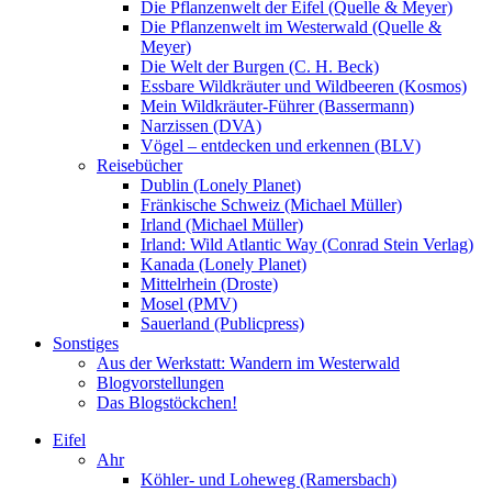
Die Pflanzenwelt der Eifel (Quelle & Meyer)
Die Pflanzenwelt im Westerwald (Quelle &
Meyer)
Die Welt der Burgen (C. H. Beck)
Essbare Wildkräuter und Wildbeeren (Kosmos)
Mein Wildkräuter-Führer (Bassermann)
Narzissen (DVA)
Vögel – entdecken und erkennen (BLV)
Reisebücher
Dublin (Lonely Planet)
Fränkische Schweiz (Michael Müller)
Irland (Michael Müller)
Irland: Wild Atlantic Way (Conrad Stein Verlag)
Kanada (Lonely Planet)
Mittelrhein (Droste)
Mosel (PMV)
Sauerland (Publicpress)
Sonstiges
Aus der Werkstatt: Wandern im Westerwald
Blogvorstellungen
Das Blogstöckchen!
Eifel
Ahr
Köhler- und Loheweg (Ramersbach)