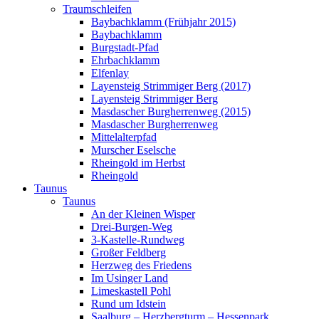
Traumschleifen
Baybachklamm (Frühjahr 2015)
Baybachklamm
Burgstadt-Pfad
Ehrbachklamm
Elfenlay
Layensteig Strimmiger Berg (2017)
Layensteig Strimmiger Berg
Masdascher Burgherrenweg (2015)
Masdascher Burgherrenweg
Mittelalterpfad
Murscher Eselsche
Rheingold im Herbst
Rheingold
Taunus
Taunus
An der Kleinen Wisper
Drei-Burgen-Weg
3-Kastelle-Rundweg
Großer Feldberg
Herzweg des Friedens
Im Usinger Land
Limeskastell Pohl
Rund um Idstein
Saalburg – Herzbergturm – Hessenpark