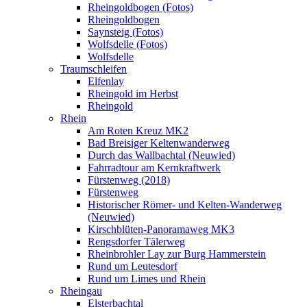
Rheingoldbogen (Fotos)
Rheingoldbogen
Saynsteig (Fotos)
Wolfsdelle (Fotos)
Wolfsdelle
Traumschleifen
Elfenlay
Rheingold im Herbst
Rheingold
Rhein
Am Roten Kreuz MK2
Bad Breisiger Keltenwanderweg
Durch das Wallbachtal (Neuwied)
Fahrradtour am Kernkraftwerk
Fürstenweg (2018)
Fürstenweg
Historischer Römer- und Kelten-Wanderweg
(Neuwied)
Kirschblüten-Panoramaweg MK3
Rengsdorfer Tälerweg
Rheinbrohler Lay zur Burg Hammerstein
Rund um Leutesdorf
Rund um Limes und Rhein
Rheingau
Elsterbachtal