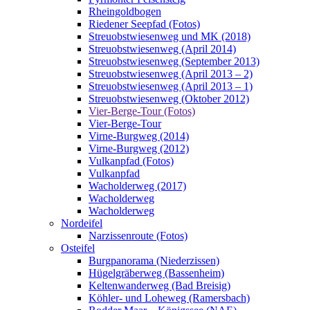
Rheingoldbogen
Riedener Seepfad (Fotos)
Streuobstwiesenweg und MK (2018)
Streuobstwiesenweg (April 2014)
Streuobstwiesenweg (September 2013)
Streuobstwiesenweg (April 2013 – 2)
Streuobstwiesenweg (April 2013 – 1)
Streuobstwiesenweg (Oktober 2012)
Vier-Berge-Tour (Fotos)
Vier-Berge-Tour
Virne-Burgweg (2014)
Virne-Burgweg (2012)
Vulkanpfad (Fotos)
Vulkanpfad
Wacholderweg (2017)
Wacholderweg
Wacholderweg
Nordeifel
Narzissenroute (Fotos)
Osteifel
Burgpanorama (Niederzissen)
Hügelgräberweg (Bassenheim)
Keltenwanderweg (Bad Breisig)
Köhler- und Loheweg (Ramersbach)