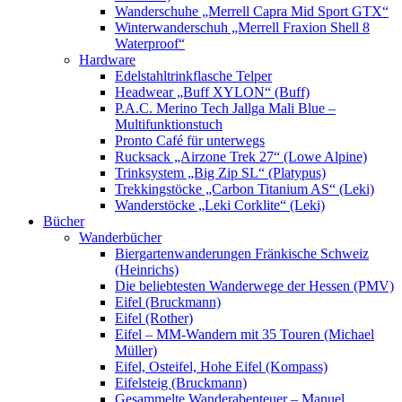
Wanderschuhe „Merrell Capra Mid Sport GTX“
Winterwanderschuh „Merrell Fraxion Shell 8
Waterproof“
Hardware
Edelstahltrinkflasche Telper
Headwear „Buff XYLON“ (Buff)
P.A.C. Merino Tech Jallga Mali Blue –
Multifunktionstuch
Pronto Café für unterwegs
Rucksack „Airzone Trek 27“ (Lowe Alpine)
Trinksystem „Big Zip SL“ (Platypus)
Trekkingstöcke „Carbon Titanium AS“ (Leki)
Wanderstöcke „Leki Corklite“ (Leki)
Bücher
Wanderbücher
Biergartenwanderungen Fränkische Schweiz
(Heinrichs)
Die beliebtesten Wanderwege der Hessen (PMV)
Eifel (Bruckmann)
Eifel (Rother)
Eifel – MM-Wandern mit 35 Touren (Michael
Müller)
Eifel, Osteifel, Hohe Eifel (Kompass)
Eifelsteig (Bruckmann)
Gesammelte Wanderabenteuer – Manuel