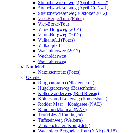
Streuobstwiesenweg (April 2013 – 2)
Streuobstwiesenweg (April 2013 – 1)
Streuobstwiesenweg (Oktober 2012)
Vier-Berge-Tour (Fotos)
Vier-Berge-Tour
Virne-Burgweg (2014)
Virne-Burgweg (2012)
Vulkanpfad (Fotos)
Vulkanpfad
Wacholderweg (2017)
Wacholderweg
Wacholderweg
Nordeifel
Narzissenroute (Fotos)
Osteifel
Burgpanorama (Niederzissen)
Hügelgräberweg (Bassenheim)
Keltenwanderweg (Bad Breisig)
Köhler- und Loheweg (Ramersbach)
Rodder Maar – Königssee (NAE)
Rund um Monreal (NAE)
Teufelsley (Hönningen)
Tuffsteinweg (Weibern)
Vinxtbachtaler (Königsfeld)
Wacholder Bergheide Tour (NAE) (2018)