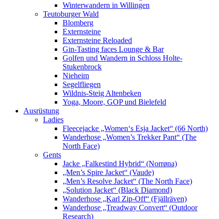
Winterwandern in Willingen
Teutoburger Wald
Blomberg
Externsteine
Externsteine Reloaded
Gin-Tasting faces Lounge & Bar
Golfen und Wandern in Schloss Holte-
Stukenbrock
Nieheim
Segelfliegen
Wildnis-Steig Altenbeken
Yoga, Moore, GOP und Bielefeld
Ausrüstung
Ladies
Fleecejacke „Women‘s Esja Jacket“ (66 North)
Wanderhose „Women’s Trekker Pant“ (The
North Face)
Gents
Jacke „Falkestind Hybrid“ (Norrøna)
„Men’s Spire Jacket“ (Vaude)
„Men’s Resolve Jacket“ (The North Face)
„Solution Jacket“ (Black Diamond)
Wanderhose „Karl Zip-Off“ (Fjällräven)
Wanderhose „Treadway Convert“ (Outdoor
Research)