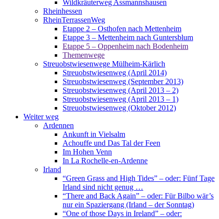
Wildkräuterweg Assmannshausen
Rheinhessen
RheinTerrassenWeg
Etappe 2 – Osthofen nach Mettenheim
Etappe 3 – Mettenheim nach Guntersblum
Etappe 5 – Oppenheim nach Bodenheim
Themenwege
Streuobstwiesenwege Mülheim-Kärlich
Streuobstwiesenweg (April 2014)
Streuobstwiesenweg (September 2013)
Streuobstwiesenweg (April 2013 – 2)
Streuobstwiesenweg (April 2013 – 1)
Streuobstwiesenweg (Oktober 2012)
Weiter weg
Ardennen
Ankunft in Vielsalm
Achouffe und Das Tal der Feen
Im Hohen Venn
In La Rochelle-en-Ardenne
Irland
“Green Grass and High Tides” – oder: Fünf Tage
Irland sind nicht genug …
“There and Back Again” – oder: Für Bilbo wär’s
nur ein Spaziergang (Irland – der Sonntag)
“One of those Days in Ireland” – oder: