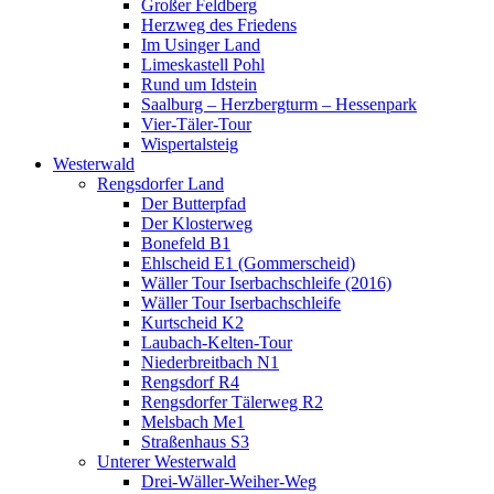
Großer Feldberg
Herzweg des Friedens
Im Usinger Land
Limeskastell Pohl
Rund um Idstein
Saalburg – Herzbergturm – Hessenpark
Vier-Täler-Tour
Wispertalsteig
Westerwald
Rengsdorfer Land
Der Butterpfad
Der Klosterweg
Bonefeld B1
Ehlscheid E1 (Gommerscheid)
Wäller Tour Iserbachschleife (2016)
Wäller Tour Iserbachschleife
Kurtscheid K2
Laubach-Kelten-Tour
Niederbreitbach N1
Rengsdorf R4
Rengsdorfer Tälerweg R2
Melsbach Me1
Straßenhaus S3
Unterer Westerwald
Drei-Wäller-Weiher-Weg