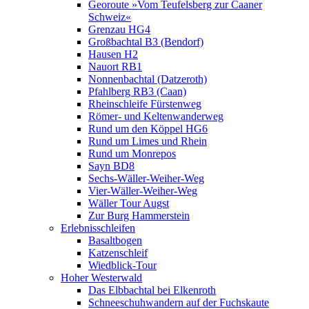
Georoute »Vom Teufelsberg zur Caaner
Schweiz«
Grenzau HG4
Großbachtal B3 (Bendorf)
Hausen H2
Nauort RB1
Nonnenbachtal (Datzeroth)
Pfahlberg RB3 (Caan)
Rheinschleife Fürstenweg
Römer- und Keltenwanderweg
Rund um den Köppel HG6
Rund um Limes und Rhein
Rund um Monrepos
Sayn BD8
Sechs-Wäller-Weiher-Weg
Vier-Wäller-Weiher-Weg
Wäller Tour Augst
Zur Burg Hammerstein
Erlebnisschleifen
Basaltbogen
Katzenschleif
Wiedblick-Tour
Hoher Westerwald
Das Elbbachtal bei Elkenroth
Schneeschuhwandern auf der Fuchskaute