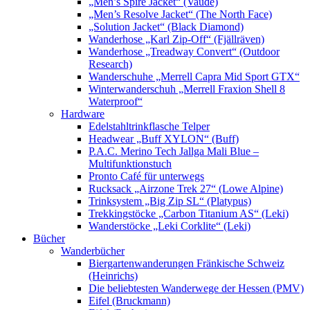
„Men’s Spire Jacket“ (Vaude)
„Men’s Resolve Jacket“ (The North Face)
„Solution Jacket“ (Black Diamond)
Wanderhose „Karl Zip-Off“ (Fjällräven)
Wanderhose „Treadway Convert“ (Outdoor
Research)
Wanderschuhe „Merrell Capra Mid Sport GTX“
Winterwanderschuh „Merrell Fraxion Shell 8
Waterproof“
Hardware
Edelstahltrinkflasche Telper
Headwear „Buff XYLON“ (Buff)
P.A.C. Merino Tech Jallga Mali Blue –
Multifunktionstuch
Pronto Café für unterwegs
Rucksack „Airzone Trek 27“ (Lowe Alpine)
Trinksystem „Big Zip SL“ (Platypus)
Trekkingstöcke „Carbon Titanium AS“ (Leki)
Wanderstöcke „Leki Corklite“ (Leki)
Bücher
Wanderbücher
Biergartenwanderungen Fränkische Schweiz
(Heinrichs)
Die beliebtesten Wanderwege der Hessen (PMV)
Eifel (Bruckmann)