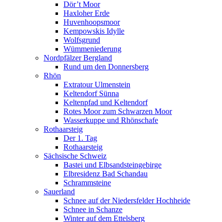
Dör’t Moor
Haxloher Erde
Huvenhoopsmoor
Kempowskis Idylle
Wolfsgrund
Wümmeniederung
Nordpfälzer Bergland
Rund um den Donnersberg
Rhön
Extratour Ulmenstein
Keltendorf Sünna
Keltenpfad und Keltendorf
Rotes Moor zum Schwarzen Moor
Wasserkuppe und Rhönschafe
Rothaarsteig
Der 1. Tag
Rothaarsteig
Sächsische Schweiz
Bastei und Elbsandsteingebirge
Elbresidenz Bad Schandau
Schrammsteine
Sauerland
Schnee auf der Niedersfelder Hochheide
Schnee in Schanze
Winter auf dem Ettelsberg