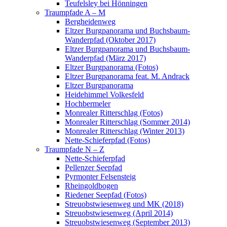
Teufelsley bei Hönningen
Traumpfade A – M
Bergheidenweg
Eltzer Burgpanorama und Buchsbaum-
Wanderpfad (Oktober 2017)
Eltzer Burgpanorama und Buchsbaum-
Wanderpfad (März 2017)
Eltzer Burgpanorama (Fotos)
Eltzer Burgpanorama feat. M. Andrack
Eltzer Burgpanorama
Heidehimmel Volkesfeld
Hochbermeler
Monrealer Ritterschlag (Fotos)
Monrealer Ritterschlag (Sommer 2014)
Monrealer Ritterschlag (Winter 2013)
Nette-Schieferpfad (Fotos)
Traumpfade N – Z
Nette-Schieferpfad
Pellenzer Seepfad
Pyrmonter Felsensteig
Rheingoldbogen
Riedener Seepfad (Fotos)
Streuobstwiesenweg und MK (2018)
Streuobstwiesenweg (April 2014)
Streuobstwiesenweg (September 2013)