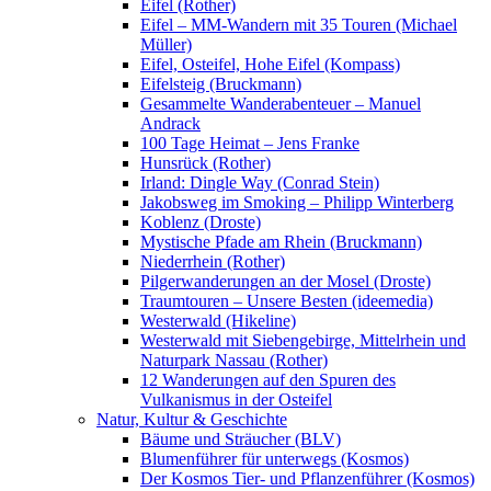
Eifel (Rother)
Eifel – MM-Wandern mit 35 Touren (Michael
Müller)
Eifel, Osteifel, Hohe Eifel (Kompass)
Eifelsteig (Bruckmann)
Gesammelte Wanderabenteuer – Manuel
Andrack
100 Tage Heimat – Jens Franke
Hunsrück (Rother)
Irland: Dingle Way (Conrad Stein)
Jakobsweg im Smoking – Philipp Winterberg
Koblenz (Droste)
Mystische Pfade am Rhein (Bruckmann)
Niederrhein (Rother)
Pilgerwanderungen an der Mosel (Droste)
Traumtouren – Unsere Besten (ideemedia)
Westerwald (Hikeline)
Westerwald mit Siebengebirge, Mittelrhein und
Naturpark Nassau (Rother)
12 Wanderungen auf den Spuren des
Vulkanismus in der Osteifel
Natur, Kultur & Geschichte
Bäume und Sträucher (BLV)
Blumenführer für unterwegs (Kosmos)
Der Kosmos Tier- und Pflanzenführer (Kosmos)