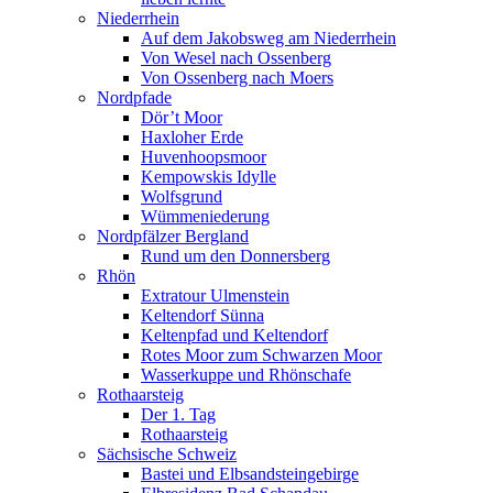
Niederrhein
Auf dem Jakobsweg am Niederrhein
Von Wesel nach Ossenberg
Von Ossenberg nach Moers
Nordpfade
Dör’t Moor
Haxloher Erde
Huvenhoopsmoor
Kempowskis Idylle
Wolfsgrund
Wümmeniederung
Nordpfälzer Bergland
Rund um den Donnersberg
Rhön
Extratour Ulmenstein
Keltendorf Sünna
Keltenpfad und Keltendorf
Rotes Moor zum Schwarzen Moor
Wasserkuppe und Rhönschafe
Rothaarsteig
Der 1. Tag
Rothaarsteig
Sächsische Schweiz
Bastei und Elbsandsteingebirge