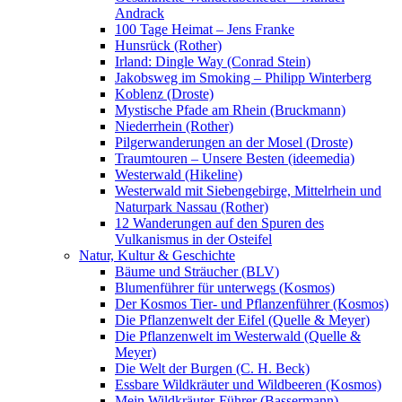
Andrack
100 Tage Heimat – Jens Franke
Hunsrück (Rother)
Irland: Dingle Way (Conrad Stein)
Jakobsweg im Smoking – Philipp Winterberg
Koblenz (Droste)
Mystische Pfade am Rhein (Bruckmann)
Niederrhein (Rother)
Pilgerwanderungen an der Mosel (Droste)
Traumtouren – Unsere Besten (ideemedia)
Westerwald (Hikeline)
Westerwald mit Siebengebirge, Mittelrhein und
Naturpark Nassau (Rother)
12 Wanderungen auf den Spuren des
Vulkanismus in der Osteifel
Natur, Kultur & Geschichte
Bäume und Sträucher (BLV)
Blumenführer für unterwegs (Kosmos)
Der Kosmos Tier- und Pflanzenführer (Kosmos)
Die Pflanzenwelt der Eifel (Quelle & Meyer)
Die Pflanzenwelt im Westerwald (Quelle &
Meyer)
Die Welt der Burgen (C. H. Beck)
Essbare Wildkräuter und Wildbeeren (Kosmos)
Mein Wildkräuter-Führer (Bassermann)