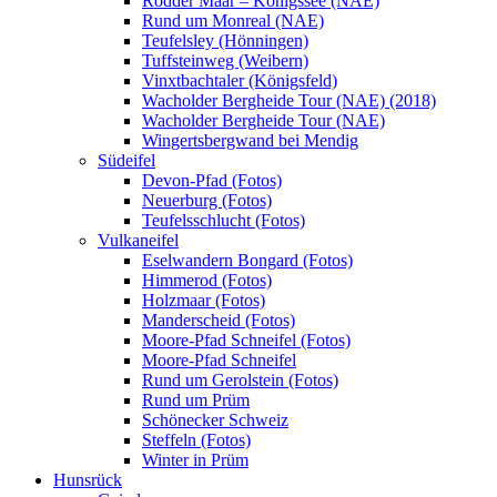
Rodder Maar – Königssee (NAE)
Rund um Monreal (NAE)
Teufelsley (Hönningen)
Tuffsteinweg (Weibern)
Vinxtbachtaler (Königsfeld)
Wacholder Bergheide Tour (NAE) (2018)
Wacholder Bergheide Tour (NAE)
Wingertsbergwand bei Mendig
Südeifel
Devon-Pfad (Fotos)
Neuerburg (Fotos)
Teufelsschlucht (Fotos)
Vulkaneifel
Eselwandern Bongard (Fotos)
Himmerod (Fotos)
Holzmaar (Fotos)
Manderscheid (Fotos)
Moore-Pfad Schneifel (Fotos)
Moore-Pfad Schneifel
Rund um Gerolstein (Fotos)
Rund um Prüm
Schönecker Schweiz
Steffeln (Fotos)
Winter in Prüm
Hunsrück