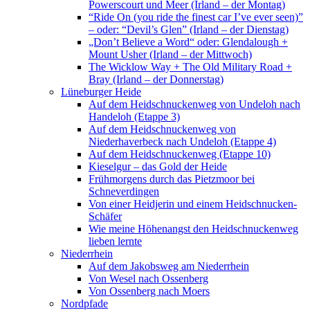
Powerscourt und Meer (Irland – der Montag)
“Ride On (you ride the finest car I’ve ever seen)”
– oder: “Devil’s Glen” (Irland – der Dienstag)
„Don’t Believe a Word“ oder: Glendalough +
Mount Usher (Irland – der Mittwoch)
The Wicklow Way + The Old Military Road +
Bray (Irland – der Donnerstag)
Lüneburger Heide
Auf dem Heidschnuckenweg von Undeloh nach
Handeloh (Etappe 3)
Auf dem Heidschnuckenweg von
Niederhaverbeck nach Undeloh (Etappe 4)
Auf dem Heidschnuckenweg (Etappe 10)
Kieselgur – das Gold der Heide
Frühmorgens durch das Pietzmoor bei
Schneverdingen
Von einer Heidjerin und einem Heidschnucken-
Schäfer
Wie meine Höhenangst den Heidschnuckenweg
lieben lernte
Niederrhein
Auf dem Jakobsweg am Niederrhein
Von Wesel nach Ossenberg
Von Ossenberg nach Moers
Nordpfade