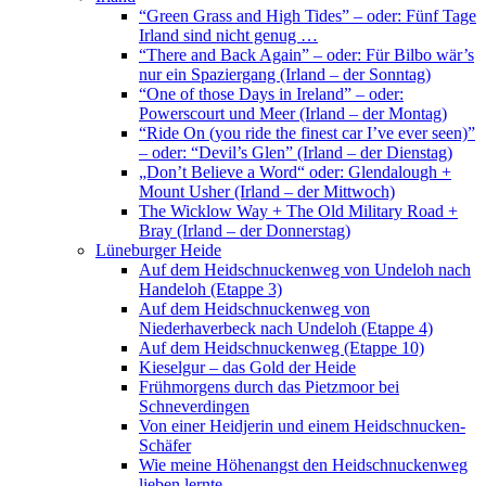
“Green Grass and High Tides” – oder: Fünf Tage
Irland sind nicht genug …
“There and Back Again” – oder: Für Bilbo wär’s
nur ein Spaziergang (Irland – der Sonntag)
“One of those Days in Ireland” – oder:
Powerscourt und Meer (Irland – der Montag)
“Ride On (you ride the finest car I’ve ever seen)”
– oder: “Devil’s Glen” (Irland – der Dienstag)
„Don’t Believe a Word“ oder: Glendalough +
Mount Usher (Irland – der Mittwoch)
The Wicklow Way + The Old Military Road +
Bray (Irland – der Donnerstag)
Lüneburger Heide
Auf dem Heidschnuckenweg von Undeloh nach
Handeloh (Etappe 3)
Auf dem Heidschnuckenweg von
Niederhaverbeck nach Undeloh (Etappe 4)
Auf dem Heidschnuckenweg (Etappe 10)
Kieselgur – das Gold der Heide
Frühmorgens durch das Pietzmoor bei
Schneverdingen
Von einer Heidjerin und einem Heidschnucken-
Schäfer
Wie meine Höhenangst den Heidschnuckenweg
lieben lernte