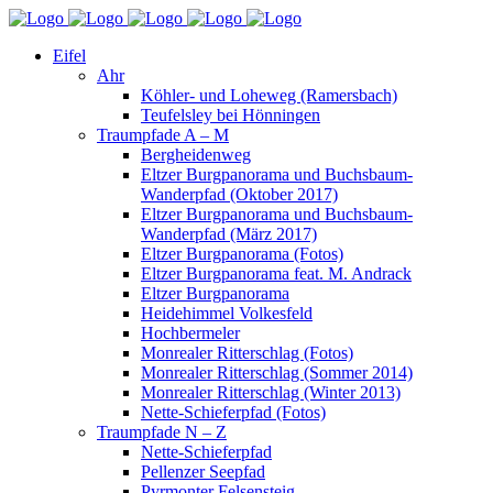
Eifel
Ahr
Köhler- und Loheweg (Ramersbach)
Teufelsley bei Hönningen
Traumpfade A – M
Bergheidenweg
Eltzer Burgpanorama und Buchsbaum-
Wanderpfad (Oktober 2017)
Eltzer Burgpanorama und Buchsbaum-
Wanderpfad (März 2017)
Eltzer Burgpanorama (Fotos)
Eltzer Burgpanorama feat. M. Andrack
Eltzer Burgpanorama
Heidehimmel Volkesfeld
Hochbermeler
Monrealer Ritterschlag (Fotos)
Monrealer Ritterschlag (Sommer 2014)
Monrealer Ritterschlag (Winter 2013)
Nette-Schieferpfad (Fotos)
Traumpfade N – Z
Nette-Schieferpfad
Pellenzer Seepfad
Pyrmonter Felsensteig