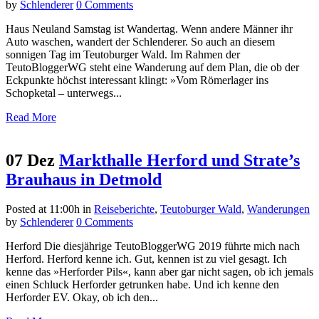
by
Schlenderer
0 Comments
Haus Neuland Samstag ist Wandertag. Wenn andere Männer ihr
Auto waschen, wandert der Schlenderer. So auch an diesem
sonnigen Tag im Teutoburger Wald. Im Rahmen der
TeutoBloggerWG steht eine Wanderung auf dem Plan, die ob der
Eckpunkte höchst interessant klingt: »Vom Römerlager ins
Schopketal – unterwegs...
Read More
07 Dez
Markthalle Herford und Strate’s
Brauhaus in Detmold
Posted at 11:00h
in
Reiseberichte
,
Teutoburger Wald
,
Wanderungen
by
Schlenderer
0 Comments
Herford Die diesjährige TeutoBloggerWG 2019 führte mich nach
Herford. Herford kenne ich. Gut, kennen ist zu viel gesagt. Ich
kenne das »Herforder Pils«, kann aber gar nicht sagen, ob ich jemals
einen Schluck Herforder getrunken habe. Und ich kenne den
Herforder EV. Okay, ob ich den...