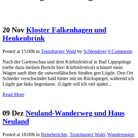
20 Nov
Kloster Falkenhagen und
Henkenbrink
Posted at 15:00h
in
Teutoburger Wald
by
Schlenderer
0 Comments
Nach der Gartenschau und dem Kürbisfestival in Bad Lippspringe
(siehe dazu meinen Bericht hier: Kürbisfestival) schnurrt mein
Wagen sanft über die ostwestfälischen Straßen gen Lügde. Den Ort
Schieder verschwindet bald hinter mir im Rückspiegel, während ich
Lügde gar links liegenlasse. (Lügde soll ich viel später...
Read More
09 Dez
Neuland-Wanderweg und Haus
Neuland
Posted at 18:00h
in
Reiseberichte
,
Teutoburger Wald
,
Wanderungen