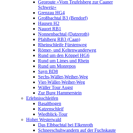
Georoute »Vom Teufelsberg zur Caaner
Schweiz«
Grenzau HG4
Großbachtal B3 (Bendorf)
Hausen H2
Nauort RB1
Nonnenbachtal (Datzeroth)
Pfahlberg RB3 (Caan)
Rheinschleife Fürstenweg
Römer- und Keltenwanderweg
Rund um den Köppel HG6
Rund um Limes und Rhein
Rund um Monrepos
Sayn BD8
Sechs-Wäller-Weiher-Weg
Vier-Wäller-Weiher-Weg
Wäller Tour Augst
Zur Burg Hammerstein
Erlebnisschleifen
Basaltbogen
Katzenschleif
Wiedblick-Tour
Hoher Westerwald
Das Elbbachtal bei Elkenroth
Schneeschuhwandern auf der Fuchskaute