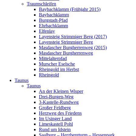
Traumschleifen
Baybachklamm (Frühjahr 2015)
Baybachklamm
Burgstadt-Pfad
Ehrbachklamm
Elfenlay
Layensteig Strimmiger Berg (2017)
Layensteig Strimmiger Berg
Masdascher Burgherrenweg (2015)
Masdascher Burgherrenweg
Mittelalterpfad
Murscher Eselsche
Rheingold im Herbst
Rheingold
Taunus
Taunus
An der Kleinen Wisper
Drei-Burgen-Weg
3-Kastelle-Rundweg
Großer Feldberg
Herzweg des Friedens
Im Usinger Land
Limeskastell Pohl
Rund um Idstein
Saalburg – Herzbergturm – Hessenpark