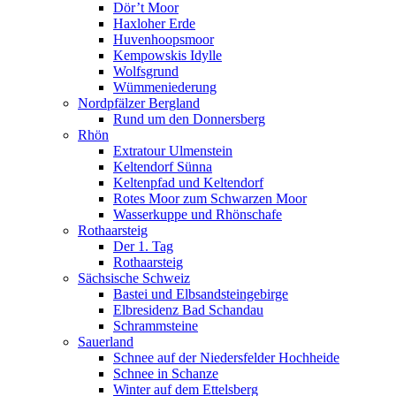
Dör’t Moor
Haxloher Erde
Huvenhoopsmoor
Kempowskis Idylle
Wolfsgrund
Wümmeniederung
Nordpfälzer Bergland
Rund um den Donnersberg
Rhön
Extratour Ulmenstein
Keltendorf Sünna
Keltenpfad und Keltendorf
Rotes Moor zum Schwarzen Moor
Wasserkuppe und Rhönschafe
Rothaarsteig
Der 1. Tag
Rothaarsteig
Sächsische Schweiz
Bastei und Elbsandsteingebirge
Elbresidenz Bad Schandau
Schrammsteine
Sauerland
Schnee auf der Niedersfelder Hochheide
Schnee in Schanze
Winter auf dem Ettelsberg