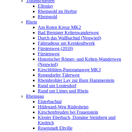
Traumschleifen
Elfenlay
Rheingold im Herbst
Rheingold
Rhein
Am Roten Kreuz MK2
Bad Breisiger Keltenwanderweg
Durch das Wallbachtal (Neuwied)
Fahrradtour am Kernkraftwerk
Fürstenweg (2018)
Fürstenweg
Historischer Römer- und Kelten-Wanderweg
(Neuwied)
Kirschblüten-Panoramaweg MK3
Rengsdorfer Tälerweg
Rheinbrohler Lay zur Burg Hammerstein
Rund um Leutesdorf
Rund um Limes und Rhein
Rheingau
Elsterbachtal
Hildegard-Weg Rüdesheim
Kirschenfreuden bei Frauenstein
Kloster Eberbach, Domäne Steinberg und
Kiedrich
Rosenstadt Eltville