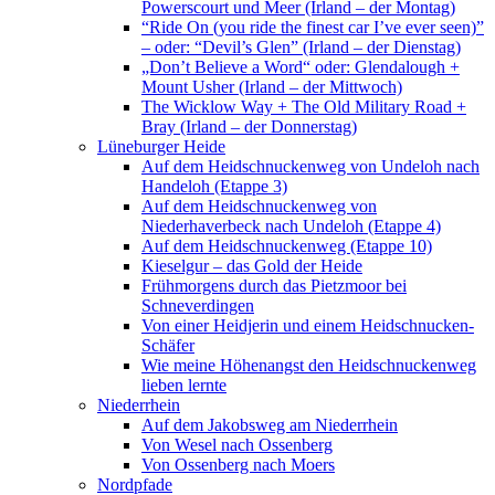
Powerscourt und Meer (Irland – der Montag)
“Ride On (you ride the finest car I’ve ever seen)”
– oder: “Devil’s Glen” (Irland – der Dienstag)
„Don’t Believe a Word“ oder: Glendalough +
Mount Usher (Irland – der Mittwoch)
The Wicklow Way + The Old Military Road +
Bray (Irland – der Donnerstag)
Lüneburger Heide
Auf dem Heidschnuckenweg von Undeloh nach
Handeloh (Etappe 3)
Auf dem Heidschnuckenweg von
Niederhaverbeck nach Undeloh (Etappe 4)
Auf dem Heidschnuckenweg (Etappe 10)
Kieselgur – das Gold der Heide
Frühmorgens durch das Pietzmoor bei
Schneverdingen
Von einer Heidjerin und einem Heidschnucken-
Schäfer
Wie meine Höhenangst den Heidschnuckenweg
lieben lernte
Niederrhein
Auf dem Jakobsweg am Niederrhein
Von Wesel nach Ossenberg
Von Ossenberg nach Moers
Nordpfade