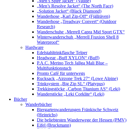
„Men’s Spire Jacket“ (Vaude)
„Men’s Resolve Jacket“ (The North Face)
„Solution Jacket“ (Black Diamond)
Wanderhose „Karl Zip-Off“ (Fjällräven)
Wanderhose „Treadway Convert“ (Outdoor
Research)
Wanderschuhe „Merrell Capra Mid Sport GTX“
Winterwanderschuh „Merrell Fraxion Shell 8
Waterproof“
Hardware
Edelstahltrinkflasche Telper
Headwear „Buff XYLON“ (Buff)
P.A.C. Merino Tech Jallga Mali Blue –
Multifunktionstuch
Pronto Café für unterwegs
Rucksack „Airzone Trek 27“ (Lowe Alpine)
Trinksystem „Big Zip SL“ (Platypus)
Trekkingstöcke „Carbon Titanium AS“ (Leki)
Wanderstöcke „Leki Corklite“ (Leki)
Bücher
Wanderbücher
Biergartenwanderungen Fränkische Schweiz
(Heinrichs)
Die beliebtesten Wanderwege der Hessen (PMV)
Eifel (Bruckmann)