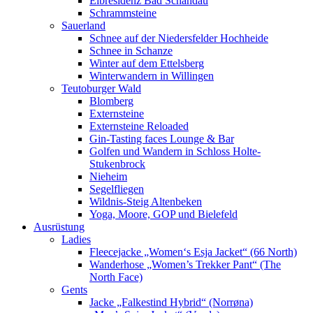
Elbresidenz Bad Schandau
Schrammsteine
Sauerland
Schnee auf der Niedersfelder Hochheide
Schnee in Schanze
Winter auf dem Ettelsberg
Winterwandern in Willingen
Teutoburger Wald
Blomberg
Externsteine
Externsteine Reloaded
Gin-Tasting faces Lounge & Bar
Golfen und Wandern in Schloss Holte-
Stukenbrock
Nieheim
Segelfliegen
Wildnis-Steig Altenbeken
Yoga, Moore, GOP und Bielefeld
Ausrüstung
Ladies
Fleecejacke „Women‘s Esja Jacket“ (66 North)
Wanderhose „Women’s Trekker Pant“ (The
North Face)
Gents
Jacke „Falkestind Hybrid“ (Norrøna)