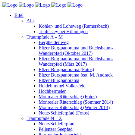
Eifel
Ahr
Köhler- und Loheweg (Ramersbach)
Teufelsley bei Hönningen
Traumpfade A – M
Bergheidenweg
Eltzer Burgpanorama und Buchsbaum-
Wanderpfad (Oktober 2017)
Eltzer Burgpanorama und Buchsbaum-
Wanderpfad (März 2017)
Eltzer Burgpanorama (Fotos)
Eltzer Burgpanorama feat. M. Andrack
Eltzer Burgpanorama
Heidehimmel Volkesfeld
Hochbermeler
Monrealer Ritterschlag (Fotos)
Monrealer Ritterschlag (Sommer 2014)
Monrealer Ritterschlag (Winter 2013)
Nette-Schieferpfad (Fotos)
Traumpfade N – Z
Nette-Schieferpfad
Pellenzer Seepfad
Pyrmonter Felsensteig