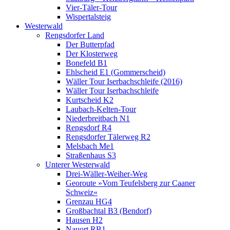
Vier-Täler-Tour
Wispertalsteig
Westerwald
Rengsdorfer Land
Der Butterpfad
Der Klosterweg
Bonefeld B1
Ehlscheid E1 (Gommerscheid)
Wäller Tour Iserbachschleife (2016)
Wäller Tour Iserbachschleife
Kurtscheid K2
Laubach-Kelten-Tour
Niederbreitbach N1
Rengsdorf R4
Rengsdorfer Tälerweg R2
Melsbach Me1
Straßenhaus S3
Unterer Westerwald
Drei-Wäller-Weiher-Weg
Georoute »Vom Teufelsberg zur Caaner
Schweiz«
Grenzau HG4
Großbachtal B3 (Bendorf)
Hausen H2
Nauort RB1