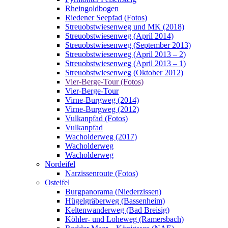
Rheingoldbogen
Riedener Seepfad (Fotos)
Streuobstwiesenweg und MK (2018)
Streuobstwiesenweg (April 2014)
Streuobstwiesenweg (September 2013)
Streuobstwiesenweg (April 2013 – 2)
Streuobstwiesenweg (April 2013 – 1)
Streuobstwiesenweg (Oktober 2012)
Vier-Berge-Tour (Fotos)
Vier-Berge-Tour
Virne-Burgweg (2014)
Virne-Burgweg (2012)
Vulkanpfad (Fotos)
Vulkanpfad
Wacholderweg (2017)
Wacholderweg
Wacholderweg
Nordeifel
Narzissenroute (Fotos)
Osteifel
Burgpanorama (Niederzissen)
Hügelgräberweg (Bassenheim)
Keltenwanderweg (Bad Breisig)
Köhler- und Loheweg (Ramersbach)