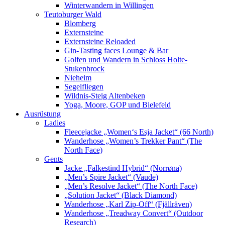
Winterwandern in Willingen
Teutoburger Wald
Blomberg
Externsteine
Externsteine Reloaded
Gin-Tasting faces Lounge & Bar
Golfen und Wandern in Schloss Holte-
Stukenbrock
Nieheim
Segelfliegen
Wildnis-Steig Altenbeken
Yoga, Moore, GOP und Bielefeld
Ausrüstung
Ladies
Fleecejacke „Women‘s Esja Jacket“ (66 North)
Wanderhose „Women’s Trekker Pant“ (The
North Face)
Gents
Jacke „Falkestind Hybrid“ (Norrøna)
„Men’s Spire Jacket“ (Vaude)
„Men’s Resolve Jacket“ (The North Face)
„Solution Jacket“ (Black Diamond)
Wanderhose „Karl Zip-Off“ (Fjällräven)
Wanderhose „Treadway Convert“ (Outdoor
Research)