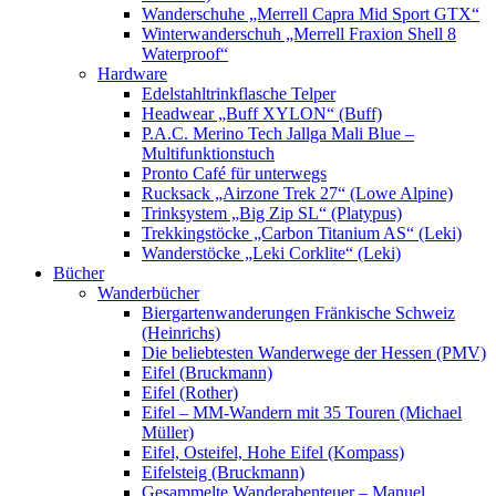
Wanderschuhe „Merrell Capra Mid Sport GTX“
Winterwanderschuh „Merrell Fraxion Shell 8
Waterproof“
Hardware
Edelstahltrinkflasche Telper
Headwear „Buff XYLON“ (Buff)
P.A.C. Merino Tech Jallga Mali Blue –
Multifunktionstuch
Pronto Café für unterwegs
Rucksack „Airzone Trek 27“ (Lowe Alpine)
Trinksystem „Big Zip SL“ (Platypus)
Trekkingstöcke „Carbon Titanium AS“ (Leki)
Wanderstöcke „Leki Corklite“ (Leki)
Bücher
Wanderbücher
Biergartenwanderungen Fränkische Schweiz
(Heinrichs)
Die beliebtesten Wanderwege der Hessen (PMV)
Eifel (Bruckmann)
Eifel (Rother)
Eifel – MM-Wandern mit 35 Touren (Michael
Müller)
Eifel, Osteifel, Hohe Eifel (Kompass)
Eifelsteig (Bruckmann)
Gesammelte Wanderabenteuer – Manuel