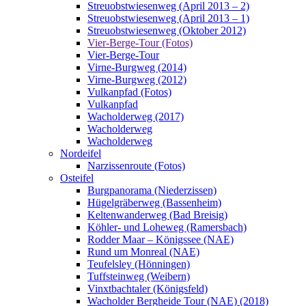
Streuobstwiesenweg (April 2013 – 2)
Streuobstwiesenweg (April 2013 – 1)
Streuobstwiesenweg (Oktober 2012)
Vier-Berge-Tour (Fotos)
Vier-Berge-Tour
Virne-Burgweg (2014)
Virne-Burgweg (2012)
Vulkanpfad (Fotos)
Vulkanpfad
Wacholderweg (2017)
Wacholderweg
Wacholderweg
Nordeifel
Narzissenroute (Fotos)
Osteifel
Burgpanorama (Niederzissen)
Hügelgräberweg (Bassenheim)
Keltenwanderweg (Bad Breisig)
Köhler- und Loheweg (Ramersbach)
Rodder Maar – Königssee (NAE)
Rund um Monreal (NAE)
Teufelsley (Hönningen)
Tuffsteinweg (Weibern)
Vinxtbachtaler (Königsfeld)
Wacholder Bergheide Tour (NAE) (2018)