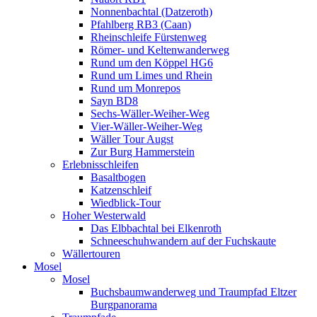
Nonnenbachtal (Datzeroth)
Pfahlberg RB3 (Caan)
Rheinschleife Fürstenweg
Römer- und Keltenwanderweg
Rund um den Köppel HG6
Rund um Limes und Rhein
Rund um Monrepos
Sayn BD8
Sechs-Wäller-Weiher-Weg
Vier-Wäller-Weiher-Weg
Wäller Tour Augst
Zur Burg Hammerstein
Erlebnisschleifen
Basaltbogen
Katzenschleif
Wiedblick-Tour
Hoher Westerwald
Das Elbbachtal bei Elkenroth
Schneeschuhwandern auf der Fuchskaute
Wällertouren
Mosel
Mosel
Buchsbaumwanderweg und Traumpfad Eltzer
Burgpanorama