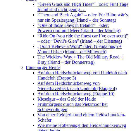
“Green Grass and High Tides” – oder: Fünf Tage
Irland sind nicht genug …
“There and Back Again” – oder: Für Bilbo wär’s
nur ein Spaziergang (Irland – der Sonntag)
“One of those Days in Ireland” – oder:
Powerscourt und Meer (Irland – der Montag)
“Ride On (you ride the finest car I’ve ever seen)”
– oder: “Devil’s Glen” (Irland – der Dienstag)
„Don’t Believe a Word“ oder: Glendalough +
Mount Usher (Irland – der Mittwoch)
The Wicklow Way + The Old Military Road +
Bray (Irland – der Donnerstag)
Lüneburger Heide
Auf dem Heidschnuckenweg von Undeloh nach
Handeloh (Etappe 3)
Auf dem Heidschnuckenweg von
Niederhaverbeck nach Undeloh (Etappe 4)
Auf dem Heidschnuckenweg (Etappe 10)
Kieselgur – das Gold der Heide
Frühmorgens durch das Pietzmoor bei
Schneverdingen
Von einer Heidjerin und einem Heidschnucken-
Schäfer
Wie meine Höhenangst den Heidschnuckenweg
lieben lernte