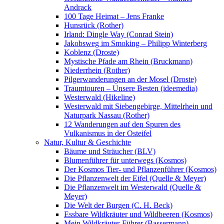
Andrack
100 Tage Heimat – Jens Franke
Hunsrück (Rother)
Irland: Dingle Way (Conrad Stein)
Jakobsweg im Smoking – Philipp Winterberg
Koblenz (Droste)
Mystische Pfade am Rhein (Bruckmann)
Niederrhein (Rother)
Pilgerwanderungen an der Mosel (Droste)
Traumtouren – Unsere Besten (ideemedia)
Westerwald (Hikeline)
Westerwald mit Siebengebirge, Mittelrhein und
Naturpark Nassau (Rother)
12 Wanderungen auf den Spuren des
Vulkanismus in der Osteifel
Natur, Kultur & Geschichte
Bäume und Sträucher (BLV)
Blumenführer für unterwegs (Kosmos)
Der Kosmos Tier- und Pflanzenführer (Kosmos)
Die Pflanzenwelt der Eifel (Quelle & Meyer)
Die Pflanzenwelt im Westerwald (Quelle &
Meyer)
Die Welt der Burgen (C. H. Beck)
Essbare Wildkräuter und Wildbeeren (Kosmos)
Mein Wildkräuter-Führer (Bassermann)