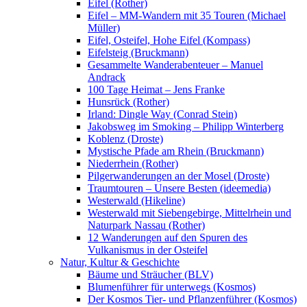
Eifel (Rother)
Eifel – MM-Wandern mit 35 Touren (Michael
Müller)
Eifel, Osteifel, Hohe Eifel (Kompass)
Eifelsteig (Bruckmann)
Gesammelte Wanderabenteuer – Manuel
Andrack
100 Tage Heimat – Jens Franke
Hunsrück (Rother)
Irland: Dingle Way (Conrad Stein)
Jakobsweg im Smoking – Philipp Winterberg
Koblenz (Droste)
Mystische Pfade am Rhein (Bruckmann)
Niederrhein (Rother)
Pilgerwanderungen an der Mosel (Droste)
Traumtouren – Unsere Besten (ideemedia)
Westerwald (Hikeline)
Westerwald mit Siebengebirge, Mittelrhein und
Naturpark Nassau (Rother)
12 Wanderungen auf den Spuren des
Vulkanismus in der Osteifel
Natur, Kultur & Geschichte
Bäume und Sträucher (BLV)
Blumenführer für unterwegs (Kosmos)
Der Kosmos Tier- und Pflanzenführer (Kosmos)