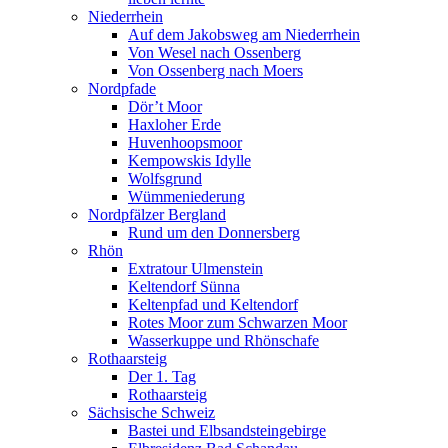
Niederrhein
Auf dem Jakobsweg am Niederrhein
Von Wesel nach Ossenberg
Von Ossenberg nach Moers
Nordpfade
Dör’t Moor
Haxloher Erde
Huvenhoopsmoor
Kempowskis Idylle
Wolfsgrund
Wümmeniederung
Nordpfälzer Bergland
Rund um den Donnersberg
Rhön
Extratour Ulmenstein
Keltendorf Sünna
Keltenpfad und Keltendorf
Rotes Moor zum Schwarzen Moor
Wasserkuppe und Rhönschafe
Rothaarsteig
Der 1. Tag
Rothaarsteig
Sächsische Schweiz
Bastei und Elbsandsteingebirge