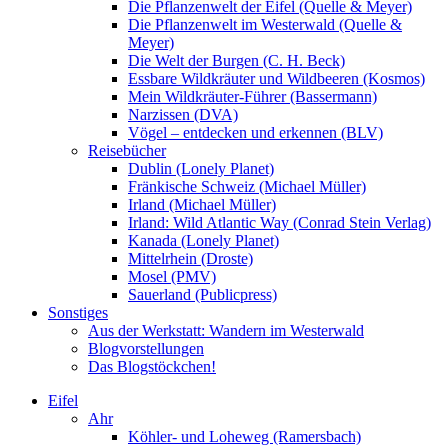
Die Pflanzenwelt der Eifel (Quelle & Meyer)
Die Pflanzenwelt im Westerwald (Quelle &
Meyer)
Die Welt der Burgen (C. H. Beck)
Essbare Wildkräuter und Wildbeeren (Kosmos)
Mein Wildkräuter-Führer (Bassermann)
Narzissen (DVA)
Vögel – entdecken und erkennen (BLV)
Reisebücher
Dublin (Lonely Planet)
Fränkische Schweiz (Michael Müller)
Irland (Michael Müller)
Irland: Wild Atlantic Way (Conrad Stein Verlag)
Kanada (Lonely Planet)
Mittelrhein (Droste)
Mosel (PMV)
Sauerland (Publicpress)
Sonstiges
Aus der Werkstatt: Wandern im Westerwald
Blogvorstellungen
Das Blogstöckchen!
Eifel
Ahr
Köhler- und Loheweg (Ramersbach)