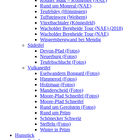
Rodder Maar – Königssee (NAE)
Rund um Monreal (NAE)
Teufelsley (Hönningen)
Tuffsteinweg (Weibern)
Vinxtbachtaler (Königsfeld)
Wacholder Bergheide Tour (NAE) (2018)
Wacholder Bergheide Tour (NAE)
Wingertsbergwand bei Mendig
Südeifel
Devon-Pfad (Fotos)
Neuerburg (Fotos)
Teufelsschlucht (Fotos)
Vulkaneifel
Eselwandern Bongard (Fotos)
Himmerod (Fotos)
Holzmaar (Fotos)
Manderscheid (Fotos)
Moore-Pfad Schneifel (Fotos)
Moore-Pfad Schneifel
Rund um Gerolstein (Fotos)
Rund um Prüm
Schönecker Schweiz
Steffeln (Fotos)
Winter in Prüm
Hunsrück