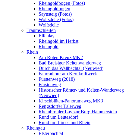
Rheingoldbogen (Fotos)
Rheingoldbogen
Saynsteig (Fotos)
Wolfsdelle (Fotos)
Wolfsdelle
Traumschleifen
Elfenlay
Rheingold im Herbst
Rheingold
Rhein
Am Roten Kreuz MK2
Bad Breisiger Keltenwanderweg
Durch das Wallbachtal (Neuwied)
Fahrradtour am Kernkraftwerk
Fürstenweg (2018)
Fürstenweg
Historischer Römer- und Kelten-Wanderweg
(Neuwied)
Kirschblüten-Panoramaweg MK3
Rengsdorfer Tälerweg
Rheinbrohler Lay zur Burg Hammerstein
Rund um Leutesdorf
Rund um Limes und Rhein
Rheingau
Elsterbachtal