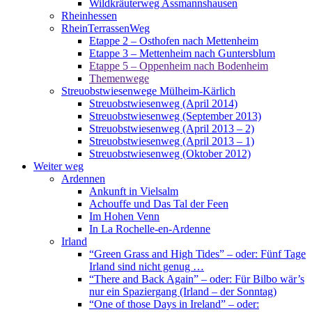
Wildkräuterweg Assmannshausen
Rheinhessen
RheinTerrassenWeg
Etappe 2 – Osthofen nach Mettenheim
Etappe 3 – Mettenheim nach Guntersblum
Etappe 5 – Oppenheim nach Bodenheim
Themenwege
Streuobstwiesenwege Mülheim-Kärlich
Streuobstwiesenweg (April 2014)
Streuobstwiesenweg (September 2013)
Streuobstwiesenweg (April 2013 – 2)
Streuobstwiesenweg (April 2013 – 1)
Streuobstwiesenweg (Oktober 2012)
Weiter weg
Ardennen
Ankunft in Vielsalm
Achouffe und Das Tal der Feen
Im Hohen Venn
In La Rochelle-en-Ardenne
Irland
“Green Grass and High Tides” – oder: Fünf Tage
Irland sind nicht genug …
“There and Back Again” – oder: Für Bilbo wär’s
nur ein Spaziergang (Irland – der Sonntag)
“One of those Days in Ireland” – oder: