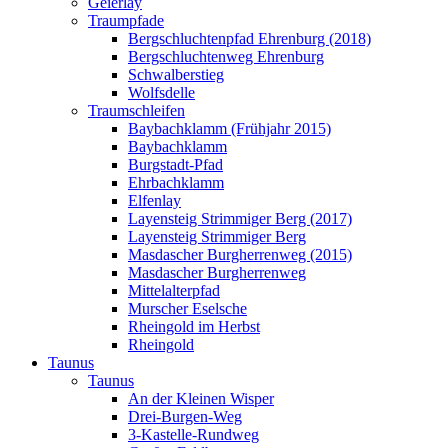
Geierlay
Traumpfade
Bergschluchtenpfad Ehrenburg (2018)
Bergschluchtenweg Ehrenburg
Schwalberstieg
Wolfsdelle
Traumschleifen
Baybachklamm (Frühjahr 2015)
Baybachklamm
Burgstadt-Pfad
Ehrbachklamm
Elfenlay
Layensteig Strimmiger Berg (2017)
Layensteig Strimmiger Berg
Masdascher Burgherrenweg (2015)
Masdascher Burgherrenweg
Mittelalterpfad
Murscher Eselsche
Rheingold im Herbst
Rheingold
Taunus
Taunus
An der Kleinen Wisper
Drei-Burgen-Weg
3-Kastelle-Rundweg