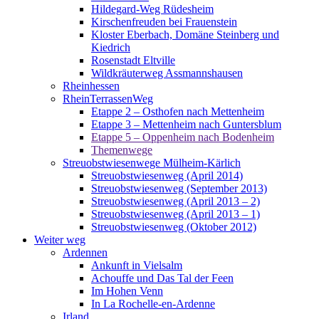
Hildegard-Weg Rüdesheim
Kirschenfreuden bei Frauenstein
Kloster Eberbach, Domäne Steinberg und
Kiedrich
Rosenstadt Eltville
Wildkräuterweg Assmannshausen
Rheinhessen
RheinTerrassenWeg
Etappe 2 – Osthofen nach Mettenheim
Etappe 3 – Mettenheim nach Guntersblum
Etappe 5 – Oppenheim nach Bodenheim
Themenwege
Streuobstwiesenwege Mülheim-Kärlich
Streuobstwiesenweg (April 2014)
Streuobstwiesenweg (September 2013)
Streuobstwiesenweg (April 2013 – 2)
Streuobstwiesenweg (April 2013 – 1)
Streuobstwiesenweg (Oktober 2012)
Weiter weg
Ardennen
Ankunft in Vielsalm
Achouffe und Das Tal der Feen
Im Hohen Venn
In La Rochelle-en-Ardenne
Irland