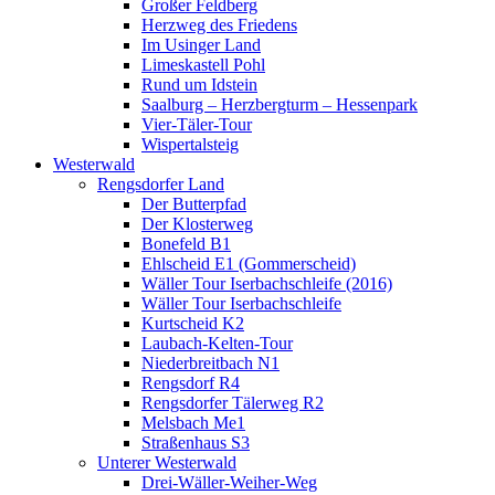
Großer Feldberg
Herzweg des Friedens
Im Usinger Land
Limeskastell Pohl
Rund um Idstein
Saalburg – Herzbergturm – Hessenpark
Vier-Täler-Tour
Wispertalsteig
Westerwald
Rengsdorfer Land
Der Butterpfad
Der Klosterweg
Bonefeld B1
Ehlscheid E1 (Gommerscheid)
Wäller Tour Iserbachschleife (2016)
Wäller Tour Iserbachschleife
Kurtscheid K2
Laubach-Kelten-Tour
Niederbreitbach N1
Rengsdorf R4
Rengsdorfer Tälerweg R2
Melsbach Me1
Straßenhaus S3
Unterer Westerwald
Drei-Wäller-Weiher-Weg