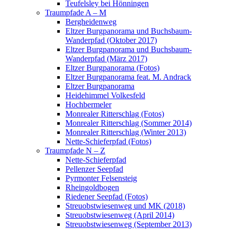
Teufelsley bei Hönningen
Traumpfade A – M
Bergheidenweg
Eltzer Burgpanorama und Buchsbaum-
Wanderpfad (Oktober 2017)
Eltzer Burgpanorama und Buchsbaum-
Wanderpfad (März 2017)
Eltzer Burgpanorama (Fotos)
Eltzer Burgpanorama feat. M. Andrack
Eltzer Burgpanorama
Heidehimmel Volkesfeld
Hochbermeler
Monrealer Ritterschlag (Fotos)
Monrealer Ritterschlag (Sommer 2014)
Monrealer Ritterschlag (Winter 2013)
Nette-Schieferpfad (Fotos)
Traumpfade N – Z
Nette-Schieferpfad
Pellenzer Seepfad
Pyrmonter Felsensteig
Rheingoldbogen
Riedener Seepfad (Fotos)
Streuobstwiesenweg und MK (2018)
Streuobstwiesenweg (April 2014)
Streuobstwiesenweg (September 2013)