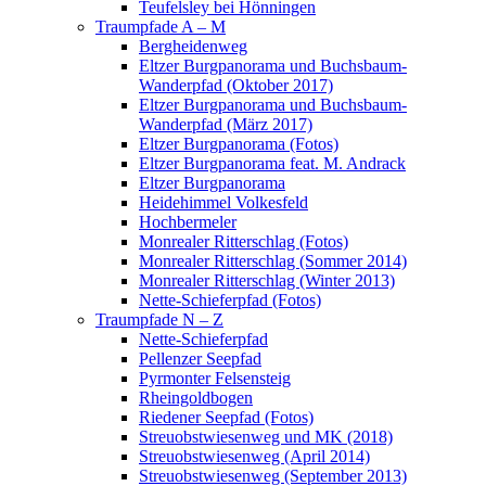
Teufelsley bei Hönningen
Traumpfade A – M
Bergheidenweg
Eltzer Burgpanorama und Buchsbaum-
Wanderpfad (Oktober 2017)
Eltzer Burgpanorama und Buchsbaum-
Wanderpfad (März 2017)
Eltzer Burgpanorama (Fotos)
Eltzer Burgpanorama feat. M. Andrack
Eltzer Burgpanorama
Heidehimmel Volkesfeld
Hochbermeler
Monrealer Ritterschlag (Fotos)
Monrealer Ritterschlag (Sommer 2014)
Monrealer Ritterschlag (Winter 2013)
Nette-Schieferpfad (Fotos)
Traumpfade N – Z
Nette-Schieferpfad
Pellenzer Seepfad
Pyrmonter Felsensteig
Rheingoldbogen
Riedener Seepfad (Fotos)
Streuobstwiesenweg und MK (2018)
Streuobstwiesenweg (April 2014)
Streuobstwiesenweg (September 2013)