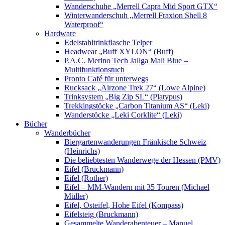
Wanderschuhe „Merrell Capra Mid Sport GTX“
Winterwanderschuh „Merrell Fraxion Shell 8
Waterproof“
Hardware
Edelstahltrinkflasche Telper
Headwear „Buff XYLON“ (Buff)
P.A.C. Merino Tech Jallga Mali Blue –
Multifunktionstuch
Pronto Café für unterwegs
Rucksack „Airzone Trek 27“ (Lowe Alpine)
Trinksystem „Big Zip SL“ (Platypus)
Trekkingstöcke „Carbon Titanium AS“ (Leki)
Wanderstöcke „Leki Corklite“ (Leki)
Bücher
Wanderbücher
Biergartenwanderungen Fränkische Schweiz
(Heinrichs)
Die beliebtesten Wanderwege der Hessen (PMV)
Eifel (Bruckmann)
Eifel (Rother)
Eifel – MM-Wandern mit 35 Touren (Michael
Müller)
Eifel, Osteifel, Hohe Eifel (Kompass)
Eifelsteig (Bruckmann)
Gesammelte Wanderabenteuer – Manuel