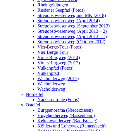
Rheingoldbogen
Riedener Seepfad (Fotos)
Streuobstwiesenweg und MK (2018)
Streuobstwiesenweg (April 2014)
Streuobstwiesenweg (September 2013)
Streuobstwiesenweg (April 2013 – 2)
Streuobstwiesenweg (April 2013 – 1)
Streuobstwiesenweg (Oktober 2012)
Vier-Berge-Tour (Fotos)
Vier-Berge-Tour
Virne-Burgweg (2014)
Virne-Burgweg (2012)
Vulkanpfad (Fotos)
Vulkanpfad
Wacholderweg (2017)
Wacholderweg
Wacholderweg
Nordeifel
Narzissenroute (Fotos)
Osteifel
Burgpanorama (Niederzissen)
Hügelgräberweg (Bassenheim)
Keltenwanderweg (Bad Breisig)
Köhler- und Loheweg (Ramersbach)