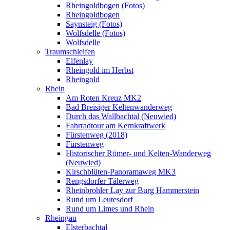
Rheingoldbogen (Fotos)
Rheingoldbogen
Saynsteig (Fotos)
Wolfsdelle (Fotos)
Wolfsdelle
Traumschleifen
Elfenlay
Rheingold im Herbst
Rheingold
Rhein
Am Roten Kreuz MK2
Bad Breisiger Keltenwanderweg
Durch das Wallbachtal (Neuwied)
Fahrradtour am Kernkraftwerk
Fürstenweg (2018)
Fürstenweg
Historischer Römer- und Kelten-Wanderweg
(Neuwied)
Kirschblüten-Panoramaweg MK3
Rengsdorfer Tälerweg
Rheinbrohler Lay zur Burg Hammerstein
Rund um Leutesdorf
Rund um Limes und Rhein
Rheingau
Elsterbachtal