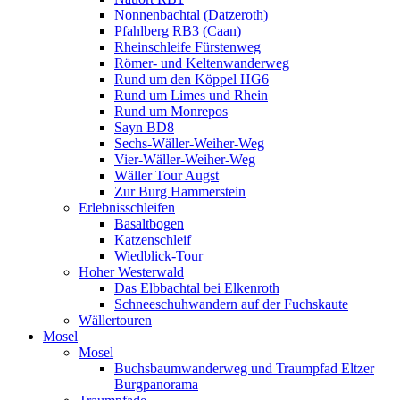
Nonnenbachtal (Datzeroth)
Pfahlberg RB3 (Caan)
Rheinschleife Fürstenweg
Römer- und Keltenwanderweg
Rund um den Köppel HG6
Rund um Limes und Rhein
Rund um Monrepos
Sayn BD8
Sechs-Wäller-Weiher-Weg
Vier-Wäller-Weiher-Weg
Wäller Tour Augst
Zur Burg Hammerstein
Erlebnisschleifen
Basaltbogen
Katzenschleif
Wiedblick-Tour
Hoher Westerwald
Das Elbbachtal bei Elkenroth
Schneeschuhwandern auf der Fuchskaute
Wällertouren
Mosel
Mosel
Buchsbaumwanderweg und Traumpfad Eltzer
Burgpanorama