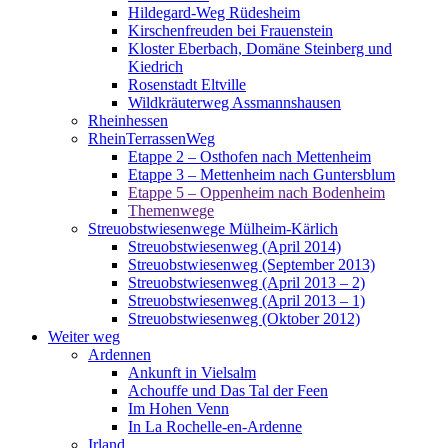
Hildegard-Weg Rüdesheim
Kirschenfreuden bei Frauenstein
Kloster Eberbach, Domäne Steinberg und
Kiedrich
Rosenstadt Eltville
Wildkräuterweg Assmannshausen
Rheinhessen
RheinTerrassenWeg
Etappe 2 – Osthofen nach Mettenheim
Etappe 3 – Mettenheim nach Guntersblum
Etappe 5 – Oppenheim nach Bodenheim
Themenwege
Streuobstwiesenwege Mülheim-Kärlich
Streuobstwiesenweg (April 2014)
Streuobstwiesenweg (September 2013)
Streuobstwiesenweg (April 2013 – 2)
Streuobstwiesenweg (April 2013 – 1)
Streuobstwiesenweg (Oktober 2012)
Weiter weg
Ardennen
Ankunft in Vielsalm
Achouffe und Das Tal der Feen
Im Hohen Venn
In La Rochelle-en-Ardenne
Irland