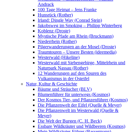
Andrack
100 Tage Heimat – Jens Franke
Hunsrück (Rother)
Irland: Dingle Way (Conrad Stein)
Jakobsweg im Smoking – Philipp Winterberg
Koblenz (Droste)
Mystische Pfade am Rhein (Bruckmann)
Niederrhein (Rother)
Pilgerwanderungen an der Mosel (Droste)
Traumtouren – Unsere Besten (ideemedia)
Westerwald (Hikeline)
Westerwald mit Siebengebirge, Mittelrhein und
Naturpark Nassau (Rother)
12 Wanderungen auf den Spuren des
Vulkanismus in der Osteifel
Natur, Kultur & Geschichte
Bäume und Sträucher (BLV)
Blumenführer für unterwegs (Kosmos)
Der Kosmos Tier- und Pflanzenführer (Kosmos)
Die Pflanzenwelt der Eifel (Quelle & Meyer)
Die Pflanzenwelt im Westerwald (Quelle &
Meyer)
Die Welt der Burgen (C. H. Beck)
Essbare Wildkräuter und Wildbeeren (Kosmos)
Mein Wildkräuter-Führer (Bassermann)