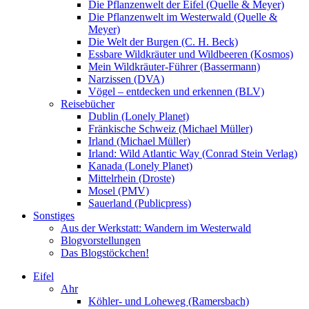
Die Pflanzenwelt der Eifel (Quelle & Meyer)
Die Pflanzenwelt im Westerwald (Quelle &
Meyer)
Die Welt der Burgen (C. H. Beck)
Essbare Wildkräuter und Wildbeeren (Kosmos)
Mein Wildkräuter-Führer (Bassermann)
Narzissen (DVA)
Vögel – entdecken und erkennen (BLV)
Reisebücher
Dublin (Lonely Planet)
Fränkische Schweiz (Michael Müller)
Irland (Michael Müller)
Irland: Wild Atlantic Way (Conrad Stein Verlag)
Kanada (Lonely Planet)
Mittelrhein (Droste)
Mosel (PMV)
Sauerland (Publicpress)
Sonstiges
Aus der Werkstatt: Wandern im Westerwald
Blogvorstellungen
Das Blogstöckchen!
Eifel
Ahr
Köhler- und Loheweg (Ramersbach)