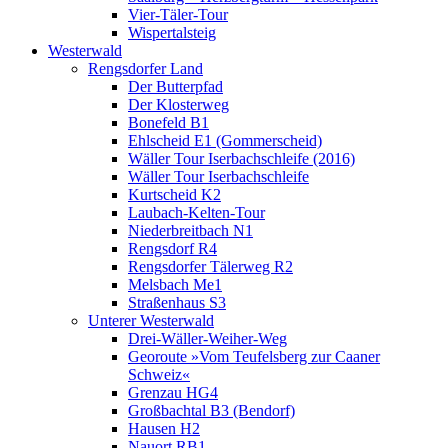
Vier-Täler-Tour
Wispertalsteig
Westerwald
Rengsdorfer Land
Der Butterpfad
Der Klosterweg
Bonefeld B1
Ehlscheid E1 (Gommerscheid)
Wäller Tour Iserbachschleife (2016)
Wäller Tour Iserbachschleife
Kurtscheid K2
Laubach-Kelten-Tour
Niederbreitbach N1
Rengsdorf R4
Rengsdorfer Tälerweg R2
Melsbach Me1
Straßenhaus S3
Unterer Westerwald
Drei-Wäller-Weiher-Weg
Georoute »Vom Teufelsberg zur Caaner
Schweiz«
Grenzau HG4
Großbachtal B3 (Bendorf)
Hausen H2
Nauort RB1