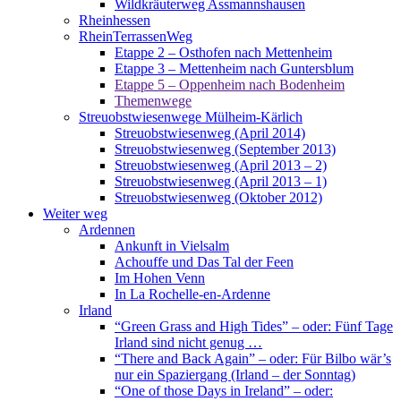
Wildkräuterweg Assmannshausen
Rheinhessen
RheinTerrassenWeg
Etappe 2 – Osthofen nach Mettenheim
Etappe 3 – Mettenheim nach Guntersblum
Etappe 5 – Oppenheim nach Bodenheim
Themenwege
Streuobstwiesenwege Mülheim-Kärlich
Streuobstwiesenweg (April 2014)
Streuobstwiesenweg (September 2013)
Streuobstwiesenweg (April 2013 – 2)
Streuobstwiesenweg (April 2013 – 1)
Streuobstwiesenweg (Oktober 2012)
Weiter weg
Ardennen
Ankunft in Vielsalm
Achouffe und Das Tal der Feen
Im Hohen Venn
In La Rochelle-en-Ardenne
Irland
“Green Grass and High Tides” – oder: Fünf Tage
Irland sind nicht genug …
“There and Back Again” – oder: Für Bilbo wär’s
nur ein Spaziergang (Irland – der Sonntag)
“One of those Days in Ireland” – oder: