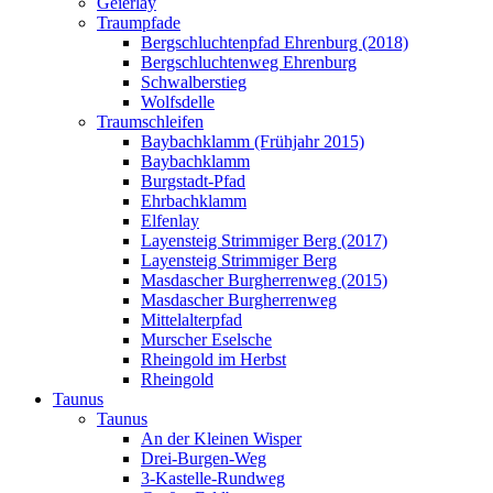
Geierlay
Traumpfade
Bergschluchtenpfad Ehrenburg (2018)
Bergschluchtenweg Ehrenburg
Schwalberstieg
Wolfsdelle
Traumschleifen
Baybachklamm (Frühjahr 2015)
Baybachklamm
Burgstadt-Pfad
Ehrbachklamm
Elfenlay
Layensteig Strimmiger Berg (2017)
Layensteig Strimmiger Berg
Masdascher Burgherrenweg (2015)
Masdascher Burgherrenweg
Mittelalterpfad
Murscher Eselsche
Rheingold im Herbst
Rheingold
Taunus
Taunus
An der Kleinen Wisper
Drei-Burgen-Weg
3-Kastelle-Rundweg