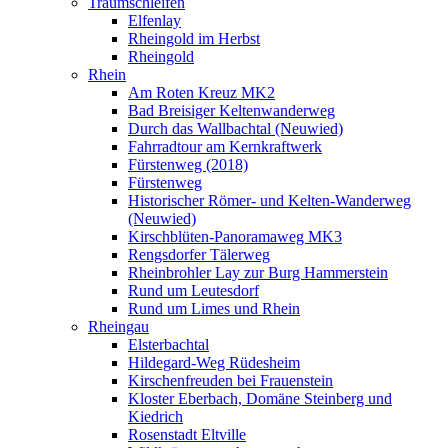
Traumschleifen
Elfenlay
Rheingold im Herbst
Rheingold
Rhein
Am Roten Kreuz MK2
Bad Breisiger Keltenwanderweg
Durch das Wallbachtal (Neuwied)
Fahrradtour am Kernkraftwerk
Fürstenweg (2018)
Fürstenweg
Historischer Römer- und Kelten-Wanderweg
(Neuwied)
Kirschblüten-Panoramaweg MK3
Rengsdorfer Tälerweg
Rheinbrohler Lay zur Burg Hammerstein
Rund um Leutesdorf
Rund um Limes und Rhein
Rheingau
Elsterbachtal
Hildegard-Weg Rüdesheim
Kirschenfreuden bei Frauenstein
Kloster Eberbach, Domäne Steinberg und
Kiedrich
Rosenstadt Eltville