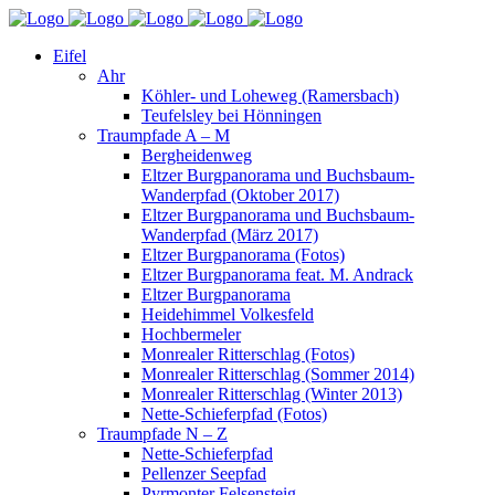
Eifel
Ahr
Köhler- und Loheweg (Ramersbach)
Teufelsley bei Hönningen
Traumpfade A – M
Bergheidenweg
Eltzer Burgpanorama und Buchsbaum-
Wanderpfad (Oktober 2017)
Eltzer Burgpanorama und Buchsbaum-
Wanderpfad (März 2017)
Eltzer Burgpanorama (Fotos)
Eltzer Burgpanorama feat. M. Andrack
Eltzer Burgpanorama
Heidehimmel Volkesfeld
Hochbermeler
Monrealer Ritterschlag (Fotos)
Monrealer Ritterschlag (Sommer 2014)
Monrealer Ritterschlag (Winter 2013)
Nette-Schieferpfad (Fotos)
Traumpfade N – Z
Nette-Schieferpfad
Pellenzer Seepfad
Pyrmonter Felsensteig