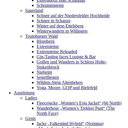
Elbresidenz Bad Schandau
Schrammsteine
Sauerland
Schnee auf der Niedersfelder Hochheide
Schnee in Schanze
Winter auf dem Ettelsberg
Winterwandern in Willingen
Teutoburger Wald
Blomberg
Externsteine
Externsteine Reloaded
Gin-Tasting faces Lounge & Bar
Golfen und Wandern in Schloss Holte-
Stukenbrock
Nieheim
Segelfliegen
Wildnis-Steig Altenbeken
Yoga, Moore, GOP und Bielefeld
Ausrüstung
Ladies
Fleecejacke „Women‘s Esja Jacket“ (66 North)
Wanderhose „Women’s Trekker Pant“ (The
North Face)
Gents
Jacke „Falkestind Hybrid“ (Norrøna)