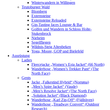
Winterwandern in Willingen
Teutoburger Wald
Blomberg
Externsteine
Externsteine Reloaded
Gin-Tasting faces Lounge & Bar
Golfen und Wandern in Schloss Holte-
Stukenbrock
Nieheim
Segelfliegen
Wildnis-Steig Altenbeken
Yoga, Moore, GOP und Bielefeld
Ausrüstung
Ladies
Fleecejacke „Women‘s Esja Jacket“ (66 North)
Wanderhose „Women’s Trekker Pant“ (The
North Face)
Gents
Jacke „Falkestind Hybrid“ (Norrøna)
„Men’s Spire Jacket“ (Vaude)
„Men’s Resolve Jacket“ (The North Face)
„Solution Jacket“ (Black Diamond)
Wanderhose „Karl Zip-Off“ (Fjällräven)
Wanderhose „Treadway Convert“ (Outdoor
Research)