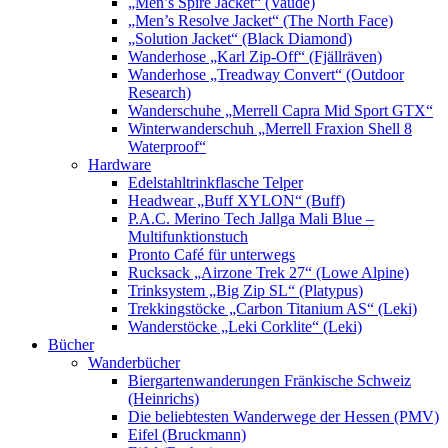
„Men’s Spire Jacket“ (Vaude)
„Men’s Resolve Jacket“ (The North Face)
„Solution Jacket“ (Black Diamond)
Wanderhose „Karl Zip-Off“ (Fjällräven)
Wanderhose „Treadway Convert“ (Outdoor
Research)
Wanderschuhe „Merrell Capra Mid Sport GTX“
Winterwanderschuh „Merrell Fraxion Shell 8
Waterproof“
Hardware
Edelstahltrinkflasche Telper
Headwear „Buff XYLON“ (Buff)
P.A.C. Merino Tech Jallga Mali Blue –
Multifunktionstuch
Pronto Café für unterwegs
Rucksack „Airzone Trek 27“ (Lowe Alpine)
Trinksystem „Big Zip SL“ (Platypus)
Trekkingstöcke „Carbon Titanium AS“ (Leki)
Wanderstöcke „Leki Corklite“ (Leki)
Bücher
Wanderbücher
Biergartenwanderungen Fränkische Schweiz
(Heinrichs)
Die beliebtesten Wanderwege der Hessen (PMV)
Eifel (Bruckmann)