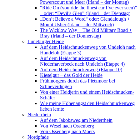
Powerscourt und Meer (Irland – der Montag)
“Ride On (you ride the finest car I’ve ever seen)”
– oder: “Devil’s Glen” (Irland – der Dienstag)
„Don’t Believe a Word“ oder: Glendalough +
Mount Usher (Irland – der Mittwoch)
The Wicklow Way + The Old Military Road +
Bray (Irland – der Donnerstag)
Lüneburger Heide
Auf dem Heidschnuckenweg von Undeloh nach
Handeloh (Etappe 3)
Auf dem Heidschnuckenweg von
Niederhaverbeck nach Undeloh (Etappe 4)
Auf dem Heidschnuckenweg (Etappe 10)
Kieselgur – das Gold der Heide
Frühmorgens durch das Pietzmoor bei
Schneverdingen
Von einer Heidjerin und einem Heidschnucken-
Schäfer
Wie meine Höhenangst den Heidschnuckenweg
lieben lernte
Niederrhein
Auf dem Jakobsweg am Niederrhein
Von Wesel nach Ossenberg
Von Ossenberg nach Moers
Nordpfade