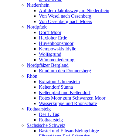
Niederrhein
Auf dem Jakobsweg am Niederrhein
Von Wesel nach Ossenberg
Von Ossenberg nach Moers
Nordpfade
Dör’t Moor
Haxloher Erde
Huvenhoopsmoor
Kempowskis Idylle
Wolfsgrund
Wümmeniederung
Nordpfälzer Bergland
Rund um den Donnersberg
Rhön
Extratour Ulmenstein
Keltendorf Sünna
Keltenpfad und Keltendorf
Rotes Moor zum Schwarzen Moor
Wasserkuppe und Rhönschafe
Rothaarsteig
Der 1. Tag
Rothaarsteig
Sächsische Schweiz
Bastei und Elbsandsteingebirge