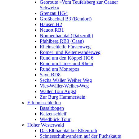
Georoute »Vom Teufelsberg zur Caaner
Schweiz«
Grenzau HG4
Großbachtal B3 (Bendorf)
Hausen H2
Nauort RB1
Nonnenbachtal (Datzeroth)
Pfahlberg RB3 (Caan)
Rheinschleife Fürstenweg
Römer- und Keltenwanderweg
Rund um den Köppel HG6
Rund um Limes und Rhein
Rund um Monrepos
Sayn BD8
Sechs-Wäller-Weiher-Weg
Vier-Wäller-Weiher-Weg
Wäller Tour Augst
Zur Burg Hammerstein
Erlebnisschleifen
Basaltbogen
Katzenschleif
Wiedblick-Tour
Hoher Westerwald
Das Elbbachtal bei Elkenroth
Schneeschuhwandern auf der Fuchskaute