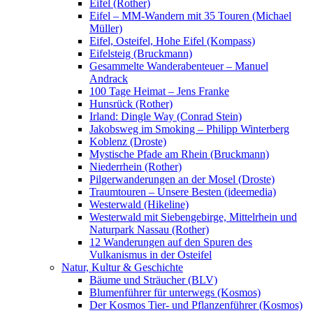
Eifel (Rother)
Eifel – MM-Wandern mit 35 Touren (Michael
Müller)
Eifel, Osteifel, Hohe Eifel (Kompass)
Eifelsteig (Bruckmann)
Gesammelte Wanderabenteuer – Manuel
Andrack
100 Tage Heimat – Jens Franke
Hunsrück (Rother)
Irland: Dingle Way (Conrad Stein)
Jakobsweg im Smoking – Philipp Winterberg
Koblenz (Droste)
Mystische Pfade am Rhein (Bruckmann)
Niederrhein (Rother)
Pilgerwanderungen an der Mosel (Droste)
Traumtouren – Unsere Besten (ideemedia)
Westerwald (Hikeline)
Westerwald mit Siebengebirge, Mittelrhein und
Naturpark Nassau (Rother)
12 Wanderungen auf den Spuren des
Vulkanismus in der Osteifel
Natur, Kultur & Geschichte
Bäume und Sträucher (BLV)
Blumenführer für unterwegs (Kosmos)
Der Kosmos Tier- und Pflanzenführer (Kosmos)