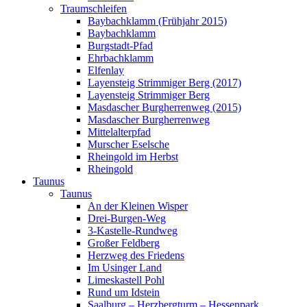
Traumschleifen
Baybachklamm (Frühjahr 2015)
Baybachklamm
Burgstadt-Pfad
Ehrbachklamm
Elfenlay
Layensteig Strimmiger Berg (2017)
Layensteig Strimmiger Berg
Masdascher Burgherrenweg (2015)
Masdascher Burgherrenweg
Mittelalterpfad
Murscher Eselsche
Rheingold im Herbst
Rheingold
Taunus
Taunus
An der Kleinen Wisper
Drei-Burgen-Weg
3-Kastelle-Rundweg
Großer Feldberg
Herzweg des Friedens
Im Usinger Land
Limeskastell Pohl
Rund um Idstein
Saalburg – Herzbergturm – Hessenpark