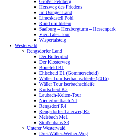
Großer Feldberg
Herzweg des Friedens
Im Usinger Land
Limeskastell Pohl
Rund um Idstein
Saalburg – Herzbergturm – Hessenpark
Vier-Täler-Tour
Wispertalsteig
Westerwald
Rengsdorfer Land
Der Butterpfad
Der Klosterweg
Bonefeld B1
Ehlscheid E1 (Gommerscheid)
Wäller Tour Iserbachschleife (2016)
Wäller Tour Iserbachschleife
Kurtscheid K2
Laubach-Kelten-Tour
Niederbreitbach N1
Rengsdorf R4
Rengsdorfer Tälerweg R2
Melsbach Me1
Straßenhaus S3
Unterer Westerwald
Drei-Wäller-Weiher-Weg