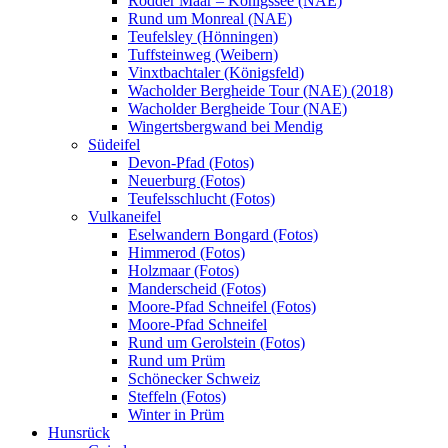
Rodder Maar – Königssee (NAE)
Rund um Monreal (NAE)
Teufelsley (Hönningen)
Tuffsteinweg (Weibern)
Vinxtbachtaler (Königsfeld)
Wacholder Bergheide Tour (NAE) (2018)
Wacholder Bergheide Tour (NAE)
Wingertsbergwand bei Mendig
Südeifel
Devon-Pfad (Fotos)
Neuerburg (Fotos)
Teufelsschlucht (Fotos)
Vulkaneifel
Eselwandern Bongard (Fotos)
Himmerod (Fotos)
Holzmaar (Fotos)
Manderscheid (Fotos)
Moore-Pfad Schneifel (Fotos)
Moore-Pfad Schneifel
Rund um Gerolstein (Fotos)
Rund um Prüm
Schönecker Schweiz
Steffeln (Fotos)
Winter in Prüm
Hunsrück