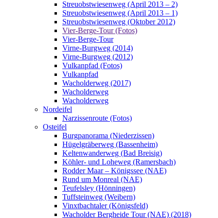
Streuobstwiesenweg (April 2013 – 2)
Streuobstwiesenweg (April 2013 – 1)
Streuobstwiesenweg (Oktober 2012)
Vier-Berge-Tour (Fotos)
Vier-Berge-Tour
Virne-Burgweg (2014)
Virne-Burgweg (2012)
Vulkanpfad (Fotos)
Vulkanpfad
Wacholderweg (2017)
Wacholderweg
Wacholderweg
Nordeifel
Narzissenroute (Fotos)
Osteifel
Burgpanorama (Niederzissen)
Hügelgräberweg (Bassenheim)
Keltenwanderweg (Bad Breisig)
Köhler- und Loheweg (Ramersbach)
Rodder Maar – Königssee (NAE)
Rund um Monreal (NAE)
Teufelsley (Hönningen)
Tuffsteinweg (Weibern)
Vinxtbachtaler (Königsfeld)
Wacholder Bergheide Tour (NAE) (2018)