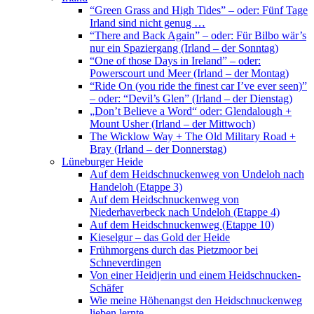
“Green Grass and High Tides” – oder: Fünf Tage
Irland sind nicht genug …
“There and Back Again” – oder: Für Bilbo wär’s
nur ein Spaziergang (Irland – der Sonntag)
“One of those Days in Ireland” – oder:
Powerscourt und Meer (Irland – der Montag)
“Ride On (you ride the finest car I’ve ever seen)”
– oder: “Devil’s Glen” (Irland – der Dienstag)
„Don’t Believe a Word“ oder: Glendalough +
Mount Usher (Irland – der Mittwoch)
The Wicklow Way + The Old Military Road +
Bray (Irland – der Donnerstag)
Lüneburger Heide
Auf dem Heidschnuckenweg von Undeloh nach
Handeloh (Etappe 3)
Auf dem Heidschnuckenweg von
Niederhaverbeck nach Undeloh (Etappe 4)
Auf dem Heidschnuckenweg (Etappe 10)
Kieselgur – das Gold der Heide
Frühmorgens durch das Pietzmoor bei
Schneverdingen
Von einer Heidjerin und einem Heidschnucken-
Schäfer
Wie meine Höhenangst den Heidschnuckenweg
lieben lernte