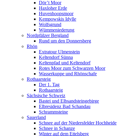
Dör’t Moor
Haxloher Erde
Huvenhoopsmoor
Kempowskis Idylle
Wolfsgrund
Wümmeniederung
Nordpfälzer Bergland
Rund um den Donnersberg
Rhön
Extratour Ulmenstein
Keltendorf Sünna
Keltenpfad und Keltendorf
Rotes Moor zum Schwarzen Moor
Wasserkuppe und Rhönschafe
Rothaarsteig
Der 1. Tag
Rothaarsteig
Sächsische Schweiz
Bastei und Elbsandsteingebirge
Elbresidenz Bad Schandau
Schrammsteine
Sauerland
Schnee auf der Niedersfelder Hochheide
Schnee in Schanze
Winter auf dem Ettelsberg