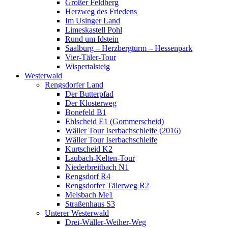
Großer Feldberg
Herzweg des Friedens
Im Usinger Land
Limeskastell Pohl
Rund um Idstein
Saalburg – Herzbergturm – Hessenpark
Vier-Täler-Tour
Wispertalsteig
Westerwald
Rengsdorfer Land
Der Butterpfad
Der Klosterweg
Bonefeld B1
Ehlscheid E1 (Gommerscheid)
Wäller Tour Iserbachschleife (2016)
Wäller Tour Iserbachschleife
Kurtscheid K2
Laubach-Kelten-Tour
Niederbreitbach N1
Rengsdorf R4
Rengsdorfer Tälerweg R2
Melsbach Me1
Straßenhaus S3
Unterer Westerwald
Drei-Wäller-Weiher-Weg