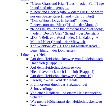
“Green Grass and High Tides” – oder: Fünf Tage
Irland sind nicht genug …
“There and Back Again” – oder: Für Bilbo wär’s
nur ein Spaziergang (Irland – der Sonntag)
“One of those Days in Ireland” – oder:
Powerscourt und Meer (Irland – der Montag)
“Ride On (you ride the finest car I’ve ever seen)”
– oder: “Devil’s Glen” (Irland – der Dienstag)
„Don’t Believe a Word“ oder: Glendalough +
Mount Usher (Irland – der Mittwoch)
The Wicklow Way + The Old Military Road +
Bray (Irland – der Donnerstag)
Lüneburger Heide
Auf dem Heidschnuckenweg von Undeloh nach
Handeloh (Etappe 3)
Auf dem Heidschnuckenweg von
Niederhaverbeck nach Undeloh (Etappe 4)
Auf dem Heidschnuckenweg (Etappe 10)
Kieselgur – das Gold der Heide
Frühmorgens durch das Pietzmoor bei
Schneverdingen
Von einer Heidjerin und einem Heidschnucken-
Schäfer
Wie meine Höhenangst den Heidschnuckenweg
lieben lernte