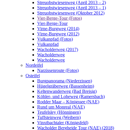
Streuobstwiesenweg (April 2013 – 2)
Streuobstwiesenweg (April 2013 – 1)
Streuobstwiesenweg (Oktober 2012)
Vier-Berge-Tour (Fotos)
Vier-Berge-Tour
Virne-Burgweg (2014)
Virne-Burgweg (2012)
Vulkanpfad (Fotos)
Vulkanpfad
Wacholderweg (2017)
Wacholderweg
Wacholderweg
Nordeifel
Narzissenroute (Fotos)
Osteifel
Burgpanorama (Niederzissen)
Hügelgräberweg (Bassenheim)
Keltenwanderweg (Bad Breisig)
Köhler- und Loheweg (Ramersbach)
Rodder Maar – Königssee (NAE)
Rund um Monreal (NAE)
Teufelsley (Hönningen)
Tuffsteinweg (Weibern)
Vinxtbachtaler (Königsfeld)
Wacholder Bergheide Tour (NAE) (2018)