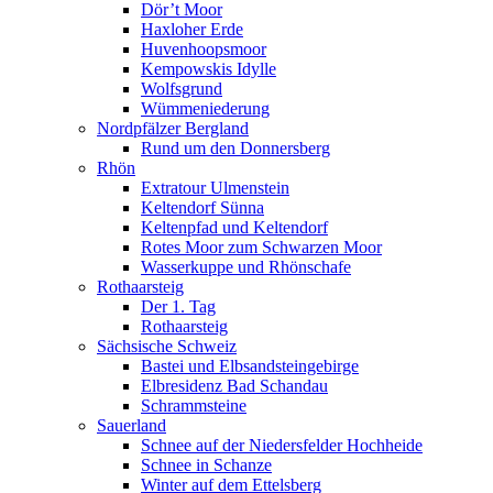
Dör’t Moor
Haxloher Erde
Huvenhoopsmoor
Kempowskis Idylle
Wolfsgrund
Wümmeniederung
Nordpfälzer Bergland
Rund um den Donnersberg
Rhön
Extratour Ulmenstein
Keltendorf Sünna
Keltenpfad und Keltendorf
Rotes Moor zum Schwarzen Moor
Wasserkuppe und Rhönschafe
Rothaarsteig
Der 1. Tag
Rothaarsteig
Sächsische Schweiz
Bastei und Elbsandsteingebirge
Elbresidenz Bad Schandau
Schrammsteine
Sauerland
Schnee auf der Niedersfelder Hochheide
Schnee in Schanze
Winter auf dem Ettelsberg