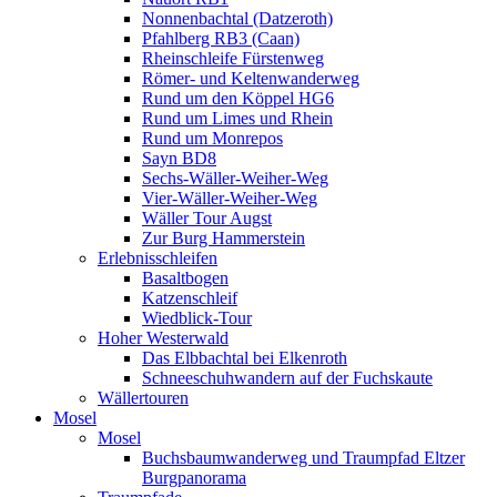
Nonnenbachtal (Datzeroth)
Pfahlberg RB3 (Caan)
Rheinschleife Fürstenweg
Römer- und Keltenwanderweg
Rund um den Köppel HG6
Rund um Limes und Rhein
Rund um Monrepos
Sayn BD8
Sechs-Wäller-Weiher-Weg
Vier-Wäller-Weiher-Weg
Wäller Tour Augst
Zur Burg Hammerstein
Erlebnisschleifen
Basaltbogen
Katzenschleif
Wiedblick-Tour
Hoher Westerwald
Das Elbbachtal bei Elkenroth
Schneeschuhwandern auf der Fuchskaute
Wällertouren
Mosel
Mosel
Buchsbaumwanderweg und Traumpfad Eltzer
Burgpanorama