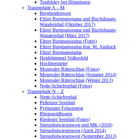
Teufelsley bei Hönningen
Traumpfade A – M
Bergheidenweg
Eltzer Burgpanorama und Buchsbaum-
Wanderpfad (Oktober 2017)
Eltzer Burgpanorama und Buchsbaum-
Wanderpfad (März 2017)
Eltzer Burgpanorama (Fotos)
Eltzer Burgpanorama feat. M. Andrack
Eltzer Burgpanorama
Heidehimmel Volkesfeld
Hochbermeler
Monrealer Ritterschlag (Fotos)
Monrealer Ritterschlag (Sommer 2014)
Monrealer Ritterschlag (Winter 2013)
Nette-Schieferpfad (Fotos)
Traumpfade N – Z
Nette-Schieferpfad
Pellenzer Seepfad
Pyrmonter Felsensteig
Rheingoldbogen
Riedener Seepfad (Fotos)
Streuobstwiesenweg und MK (2018)
Streuobstwiesenweg (April 2014)
Streuobstwiesenweg (September 2013)