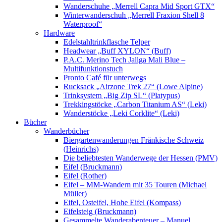
Wanderschuhe „Merrell Capra Mid Sport GTX“
Winterwanderschuh „Merrell Fraxion Shell 8
Waterproof“
Hardware
Edelstahltrinkflasche Telper
Headwear „Buff XYLON“ (Buff)
P.A.C. Merino Tech Jallga Mali Blue –
Multifunktionstuch
Pronto Café für unterwegs
Rucksack „Airzone Trek 27“ (Lowe Alpine)
Trinksystem „Big Zip SL“ (Platypus)
Trekkingstöcke „Carbon Titanium AS“ (Leki)
Wanderstöcke „Leki Corklite“ (Leki)
Bücher
Wanderbücher
Biergartenwanderungen Fränkische Schweiz
(Heinrichs)
Die beliebtesten Wanderwege der Hessen (PMV)
Eifel (Bruckmann)
Eifel (Rother)
Eifel – MM-Wandern mit 35 Touren (Michael
Müller)
Eifel, Osteifel, Hohe Eifel (Kompass)
Eifelsteig (Bruckmann)
Gesammelte Wanderabenteuer – Manuel