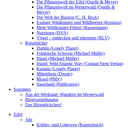
Die Pflanzenwelt der Eifel (Quelle & Meyer)
Die Pflanzenwelt im Westerwald (Quelle &
Meyer)
Die Welt der Burgen (C. H. Beck)
Essbare Wildkräuter und Wildbeeren (Kosmos)
Mein Wildkräuter-Führer (Bassermann)
Narzissen (DVA)
Vögel – entdecken und erkennen (BLV)
Reisebücher
Dublin (Lonely Planet)
Fränkische Schweiz (Michael Müller)
Irland (Michael Müller)
Irland: Wild Atlantic Way (Conrad Stein Verlag)
Kanada (Lonely Planet)
Mittelrhein (Droste)
Mosel (PMV)
Sauerland (Publicpress)
Sonstiges
Aus der Werkstatt: Wandern im Westerwald
Blogvorstellungen
Das Blogstöckchen!
Eifel
Ahr
Köhler- und Loheweg (Ramersbach)