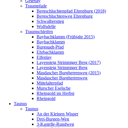
Geierlay
Traumpfade
Bergschluchtenpfad Ehrenburg (2018)
Bergschluchtenweg Ehrenburg
Schwalberstieg
Wolfsdelle
Traumschleifen
Baybachklamm (Frühjahr 2015)
Baybachklamm
Burgstadt-Pfad
Ehrbachklamm
Elfenlay
Layensteig Strimmiger Berg (2017)
Layensteig Strimmiger Berg
Masdascher Burgherrenweg (2015)
Masdascher Burgherrenweg
Mittelalterpfad
Murscher Eselsche
Rheingold im Herbst
Rheingold
Taunus
Taunus
An der Kleinen Wisper
Drei-Burgen-Weg
3-Kastelle-Rundweg