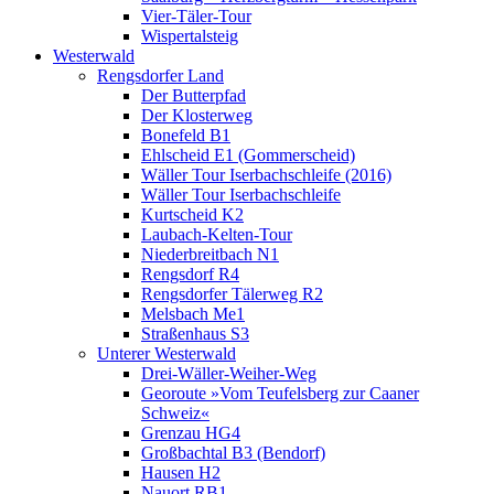
Vier-Täler-Tour
Wispertalsteig
Westerwald
Rengsdorfer Land
Der Butterpfad
Der Klosterweg
Bonefeld B1
Ehlscheid E1 (Gommerscheid)
Wäller Tour Iserbachschleife (2016)
Wäller Tour Iserbachschleife
Kurtscheid K2
Laubach-Kelten-Tour
Niederbreitbach N1
Rengsdorf R4
Rengsdorfer Tälerweg R2
Melsbach Me1
Straßenhaus S3
Unterer Westerwald
Drei-Wäller-Weiher-Weg
Georoute »Vom Teufelsberg zur Caaner
Schweiz«
Grenzau HG4
Großbachtal B3 (Bendorf)
Hausen H2
Nauort RB1