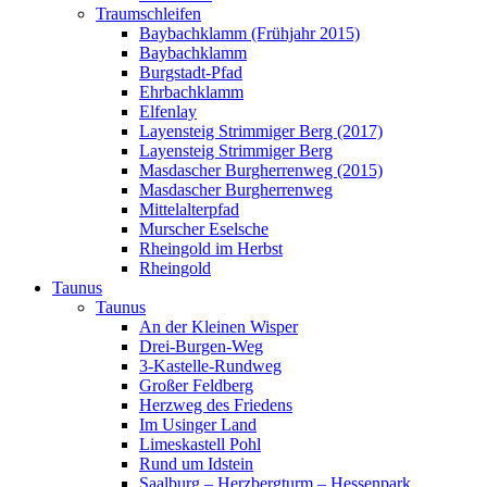
Traumschleifen
Baybachklamm (Frühjahr 2015)
Baybachklamm
Burgstadt-Pfad
Ehrbachklamm
Elfenlay
Layensteig Strimmiger Berg (2017)
Layensteig Strimmiger Berg
Masdascher Burgherrenweg (2015)
Masdascher Burgherrenweg
Mittelalterpfad
Murscher Eselsche
Rheingold im Herbst
Rheingold
Taunus
Taunus
An der Kleinen Wisper
Drei-Burgen-Weg
3-Kastelle-Rundweg
Großer Feldberg
Herzweg des Friedens
Im Usinger Land
Limeskastell Pohl
Rund um Idstein
Saalburg – Herzbergturm – Hessenpark