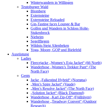
Winterwandern in Willingen
Teutoburger Wald
Blomberg
Externsteine
Externsteine Reloaded
Gin-Tasting faces Lounge & Bar
Golfen und Wandern in Schloss Holte-
Stukenbrock
Nieheim
Segelfliegen
Wildnis-Steig Altenbeken
Yoga, Moore, GOP und Bielefeld
Ausrüstung
Ladies
Fleecejacke „Women‘s Esja Jacket“ (66 North)
Wanderhose „Women’s Trekker Pant“ (The
North Face)
Gents
Jacke „Falkestind Hybrid“ (Norrøna)
„Men’s Spire Jacket“ (Vaude)
„Men’s Resolve Jacket“ (The North Face)
„Solution Jacket“ (Black Diamond)
Wanderhose „Karl Zip-Off“ (Fjällräven)
Wanderhose „Treadway Convert“ (Outdoor
Research)