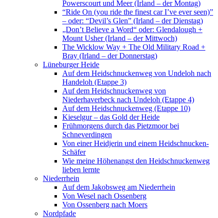
Powerscourt und Meer (Irland – der Montag)
“Ride On (you ride the finest car I’ve ever seen)”
– oder: “Devil’s Glen” (Irland – der Dienstag)
„Don’t Believe a Word“ oder: Glendalough +
Mount Usher (Irland – der Mittwoch)
The Wicklow Way + The Old Military Road +
Bray (Irland – der Donnerstag)
Lüneburger Heide
Auf dem Heidschnuckenweg von Undeloh nach
Handeloh (Etappe 3)
Auf dem Heidschnuckenweg von
Niederhaverbeck nach Undeloh (Etappe 4)
Auf dem Heidschnuckenweg (Etappe 10)
Kieselgur – das Gold der Heide
Frühmorgens durch das Pietzmoor bei
Schneverdingen
Von einer Heidjerin und einem Heidschnucken-
Schäfer
Wie meine Höhenangst den Heidschnuckenweg
lieben lernte
Niederrhein
Auf dem Jakobsweg am Niederrhein
Von Wesel nach Ossenberg
Von Ossenberg nach Moers
Nordpfade