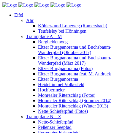
Eifel
Ahr
Köhler- und Loheweg (Ramersbach)
Teufelsley bei Hönningen
Traumpfade A – M
Bergheidenweg
Eltzer Burgpanorama und Buchsbaum-
Wanderpfad (Oktober 2017)
Eltzer Burgpanorama und Buchsbaum-
Wanderpfad (März 2017)
Eltzer Burgpanorama (Fotos)
Eltzer Burgpanorama feat. M. Andrack
Eltzer Burgpanorama
Heidehimmel Volkesfeld
Hochbermeler
Monrealer Ritterschlag (Fotos)
Monrealer Ritterschlag (Sommer 2014)
Monrealer Ritterschlag (Winter 2013)
Nette-Schieferpfad (Fotos)
Traumpfade N – Z
Nette-Schieferpfad
Pellenzer Seepfad
Pyrmonter Felsensteig