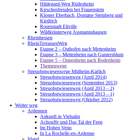
Hildegard-Weg Rüdesheim
Kirschenfreuden bei Frauenstein
Kloster Eberbach, Domäne Steinberg und
Kiedrich
Rosenstadt Eltville
Wildkräuterweg Assmannshausen
Rheinhessen
RheinTerrassenWeg
Etappe 2 – Osthofen nach Mettenheim
Etappe 3 – Mettenheim nach Guntersblum
Etappe 5 – Oppenheim nach Bodenheim
Themenwege
Streuobstwiesenwege Mülheim-Kärlich
Streuobstwiesenweg (April 2014)
Streuobstwiesenweg (September 2013)
Streuobstwiesenweg (April 2013 – 2)
Streuobstwiesenweg (April 2013 – 1)
Streuobstwiesenweg (Oktober 2012)
Weiter weg
Ardennen
Ankunft in Vielsalm
Achouffe und Das Tal der Feen
Im Hohen Venn
In La Rochelle-en-Ardenne
Irland