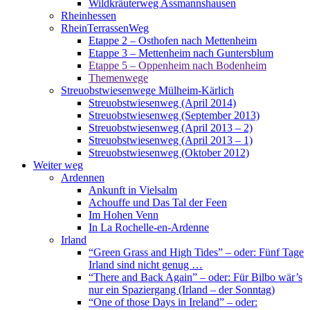
Wildkräuterweg Assmannshausen
Rheinhessen
RheinTerrassenWeg
Etappe 2 – Osthofen nach Mettenheim
Etappe 3 – Mettenheim nach Guntersblum
Etappe 5 – Oppenheim nach Bodenheim
Themenwege
Streuobstwiesenwege Mülheim-Kärlich
Streuobstwiesenweg (April 2014)
Streuobstwiesenweg (September 2013)
Streuobstwiesenweg (April 2013 – 2)
Streuobstwiesenweg (April 2013 – 1)
Streuobstwiesenweg (Oktober 2012)
Weiter weg
Ardennen
Ankunft in Vielsalm
Achouffe und Das Tal der Feen
Im Hohen Venn
In La Rochelle-en-Ardenne
Irland
“Green Grass and High Tides” – oder: Fünf Tage
Irland sind nicht genug …
“There and Back Again” – oder: Für Bilbo wär’s
nur ein Spaziergang (Irland – der Sonntag)
“One of those Days in Ireland” – oder: