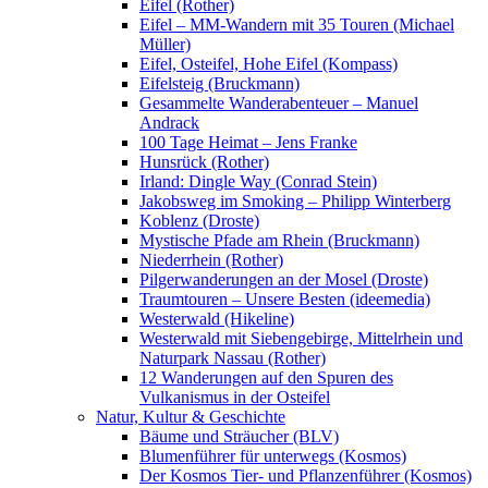
Eifel (Rother)
Eifel – MM-Wandern mit 35 Touren (Michael
Müller)
Eifel, Osteifel, Hohe Eifel (Kompass)
Eifelsteig (Bruckmann)
Gesammelte Wanderabenteuer – Manuel
Andrack
100 Tage Heimat – Jens Franke
Hunsrück (Rother)
Irland: Dingle Way (Conrad Stein)
Jakobsweg im Smoking – Philipp Winterberg
Koblenz (Droste)
Mystische Pfade am Rhein (Bruckmann)
Niederrhein (Rother)
Pilgerwanderungen an der Mosel (Droste)
Traumtouren – Unsere Besten (ideemedia)
Westerwald (Hikeline)
Westerwald mit Siebengebirge, Mittelrhein und
Naturpark Nassau (Rother)
12 Wanderungen auf den Spuren des
Vulkanismus in der Osteifel
Natur, Kultur & Geschichte
Bäume und Sträucher (BLV)
Blumenführer für unterwegs (Kosmos)
Der Kosmos Tier- und Pflanzenführer (Kosmos)