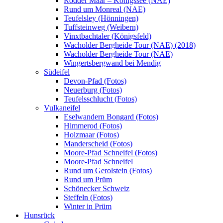
Rodder Maar – Königssee (NAE)
Rund um Monreal (NAE)
Teufelsley (Hönningen)
Tuffsteinweg (Weibern)
Vinxtbachtaler (Königsfeld)
Wacholder Bergheide Tour (NAE) (2018)
Wacholder Bergheide Tour (NAE)
Wingertsbergwand bei Mendig
Südeifel
Devon-Pfad (Fotos)
Neuerburg (Fotos)
Teufelsschlucht (Fotos)
Vulkaneifel
Eselwandern Bongard (Fotos)
Himmerod (Fotos)
Holzmaar (Fotos)
Manderscheid (Fotos)
Moore-Pfad Schneifel (Fotos)
Moore-Pfad Schneifel
Rund um Gerolstein (Fotos)
Rund um Prüm
Schönecker Schweiz
Steffeln (Fotos)
Winter in Prüm
Hunsrück