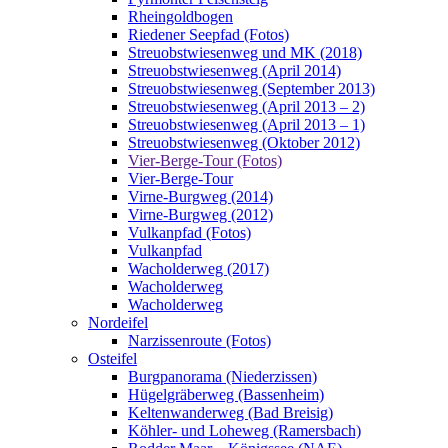
Rheingoldbogen
Riedener Seepfad (Fotos)
Streuobstwiesenweg und MK (2018)
Streuobstwiesenweg (April 2014)
Streuobstwiesenweg (September 2013)
Streuobstwiesenweg (April 2013 – 2)
Streuobstwiesenweg (April 2013 – 1)
Streuobstwiesenweg (Oktober 2012)
Vier-Berge-Tour (Fotos)
Vier-Berge-Tour
Virne-Burgweg (2014)
Virne-Burgweg (2012)
Vulkanpfad (Fotos)
Vulkanpfad
Wacholderweg (2017)
Wacholderweg
Wacholderweg
Nordeifel
Narzissenroute (Fotos)
Osteifel
Burgpanorama (Niederzissen)
Hügelgräberweg (Bassenheim)
Keltenwanderweg (Bad Breisig)
Köhler- und Loheweg (Ramersbach)