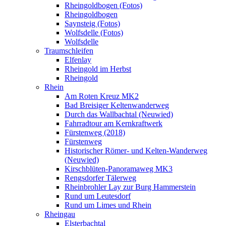
Rheingoldbogen (Fotos)
Rheingoldbogen
Saynsteig (Fotos)
Wolfsdelle (Fotos)
Wolfsdelle
Traumschleifen
Elfenlay
Rheingold im Herbst
Rheingold
Rhein
Am Roten Kreuz MK2
Bad Breisiger Keltenwanderweg
Durch das Wallbachtal (Neuwied)
Fahrradtour am Kernkraftwerk
Fürstenweg (2018)
Fürstenweg
Historischer Römer- und Kelten-Wanderweg
(Neuwied)
Kirschblüten-Panoramaweg MK3
Rengsdorfer Tälerweg
Rheinbrohler Lay zur Burg Hammerstein
Rund um Leutesdorf
Rund um Limes und Rhein
Rheingau
Elsterbachtal