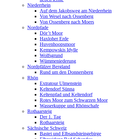
Niederrhein
Auf dem Jakobsweg am Niederrhein
Von Wesel nach Ossenberg
Von Ossenberg nach Moers
Nordpfade
Dör’t Moor
Haxloher Erde
Huvenhoopsmoor
Kempowskis Idylle
Wolfsgrund
Wümmeniederung
Nordpfälzer Bergland
Rund um den Donnersberg
Rhön
Extratour Ulmenstein
Keltendorf Sünna
Keltenpfad und Keltendorf
Rotes Moor zum Schwarzen Moor
Wasserkuppe und Rhönschafe
Rothaarsteig
Der 1. Tag
Rothaarsteig
Sächsische Schweiz
Bastei und Elbsandsteingebirge