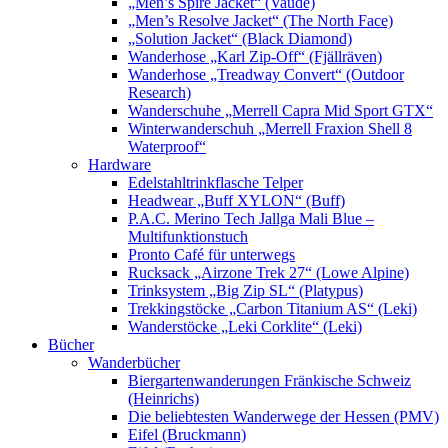
„Men’s Spire Jacket“ (Vaude)
„Men’s Resolve Jacket“ (The North Face)
„Solution Jacket“ (Black Diamond)
Wanderhose „Karl Zip-Off“ (Fjällräven)
Wanderhose „Treadway Convert“ (Outdoor
Research)
Wanderschuhe „Merrell Capra Mid Sport GTX“
Winterwanderschuh „Merrell Fraxion Shell 8
Waterproof“
Hardware
Edelstahltrinkflasche Telper
Headwear „Buff XYLON“ (Buff)
P.A.C. Merino Tech Jallga Mali Blue –
Multifunktionstuch
Pronto Café für unterwegs
Rucksack „Airzone Trek 27“ (Lowe Alpine)
Trinksystem „Big Zip SL“ (Platypus)
Trekkingstöcke „Carbon Titanium AS“ (Leki)
Wanderstöcke „Leki Corklite“ (Leki)
Bücher
Wanderbücher
Biergartenwanderungen Fränkische Schweiz
(Heinrichs)
Die beliebtesten Wanderwege der Hessen (PMV)
Eifel (Bruckmann)