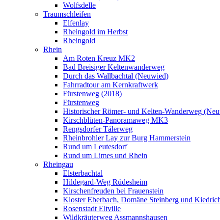
Wolfsdelle
Traumschleifen
Elfenlay
Rheingold im Herbst
Rheingold
Rhein
Am Roten Kreuz MK2
Bad Breisiger Keltenwanderweg
Durch das Wallbachtal (Neuwied)
Fahrradtour am Kernkraftwerk
Fürstenweg (2018)
Fürstenweg
Historischer Römer- und Kelten-Wanderweg (Neu
Kirschblüten-Panoramaweg MK3
Rengsdorfer Tälerweg
Rheinbrohler Lay zur Burg Hammerstein
Rund um Leutesdorf
Rund um Limes und Rhein
Rheingau
Elsterbachtal
Hildegard-Weg Rüdesheim
Kirschenfreuden bei Frauenstein
Kloster Eberbach, Domäne Steinberg und Kiedric
Rosenstadt Eltville
Wildkräuterweg Assmannshausen