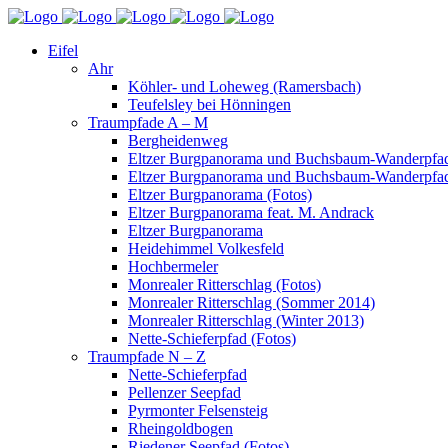
Eifel
Ahr
Köhler- und Loheweg (Ramersbach)
Teufelsley bei Hönningen
Traumpfade A – M
Bergheidenweg
Eltzer Burgpanorama und Buchsbaum-Wanderpfad
Eltzer Burgpanorama und Buchsbaum-Wanderpfad
Eltzer Burgpanorama (Fotos)
Eltzer Burgpanorama feat. M. Andrack
Eltzer Burgpanorama
Heidehimmel Volkesfeld
Hochbermeler
Monrealer Ritterschlag (Fotos)
Monrealer Ritterschlag (Sommer 2014)
Monrealer Ritterschlag (Winter 2013)
Nette-Schieferpfad (Fotos)
Traumpfade N – Z
Nette-Schieferpfad
Pellenzer Seepfad
Pyrmonter Felsensteig
Rheingoldbogen
Riedener Seepfad (Fotos)