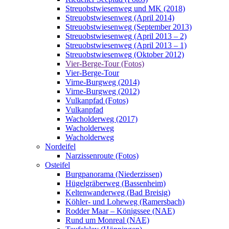
Streuobstwiesenweg und MK (2018)
Streuobstwiesenweg (April 2014)
Streuobstwiesenweg (September 2013)
Streuobstwiesenweg (April 2013 – 2)
Streuobstwiesenweg (April 2013 – 1)
Streuobstwiesenweg (Oktober 2012)
Vier-Berge-Tour (Fotos)
Vier-Berge-Tour
Virne-Burgweg (2014)
Virne-Burgweg (2012)
Vulkanpfad (Fotos)
Vulkanpfad
Wacholderweg (2017)
Wacholderweg
Wacholderweg
Nordeifel
Narzissenroute (Fotos)
Osteifel
Burgpanorama (Niederzissen)
Hügelgräberweg (Bassenheim)
Keltenwanderweg (Bad Breisig)
Köhler- und Loheweg (Ramersbach)
Rodder Maar – Königssee (NAE)
Rund um Monreal (NAE)