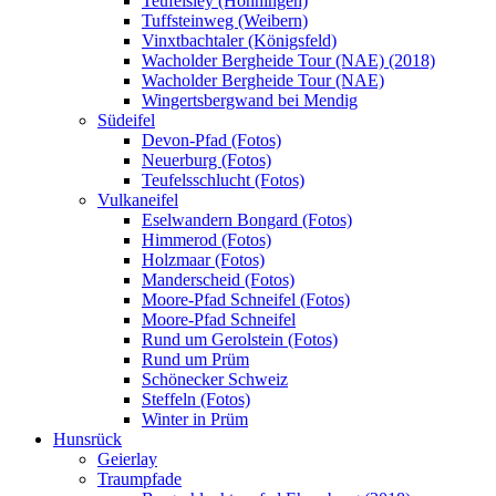
Teufelsley (Hönningen)
Tuffsteinweg (Weibern)
Vinxtbachtaler (Königsfeld)
Wacholder Bergheide Tour (NAE) (2018)
Wacholder Bergheide Tour (NAE)
Wingertsbergwand bei Mendig
Südeifel
Devon-Pfad (Fotos)
Neuerburg (Fotos)
Teufelsschlucht (Fotos)
Vulkaneifel
Eselwandern Bongard (Fotos)
Himmerod (Fotos)
Holzmaar (Fotos)
Manderscheid (Fotos)
Moore-Pfad Schneifel (Fotos)
Moore-Pfad Schneifel
Rund um Gerolstein (Fotos)
Rund um Prüm
Schönecker Schweiz
Steffeln (Fotos)
Winter in Prüm
Hunsrück
Geierlay
Traumpfade