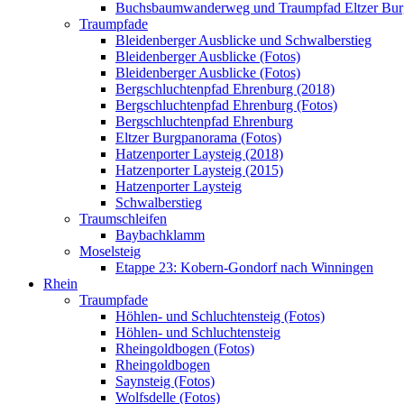
Buchsbaumwanderweg und Traumpfad Eltzer Bu
Traumpfade
Bleidenberger Ausblicke und Schwalberstieg
Bleidenberger Ausblicke (Fotos)
Bleidenberger Ausblicke (Fotos)
Bergschluchtenpfad Ehrenburg (2018)
Bergschluchtenpfad Ehrenburg (Fotos)
Bergschluchtenpfad Ehrenburg
Eltzer Burgpanorama (Fotos)
Hatzenporter Laysteig (2018)
Hatzenporter Laysteig (2015)
Hatzenporter Laysteig
Schwalberstieg
Traumschleifen
Baybachklamm
Moselsteig
Etappe 23: Kobern-Gondorf nach Winningen
Rhein
Traumpfade
Höhlen- und Schluchtensteig (Fotos)
Höhlen- und Schluchtensteig
Rheingoldbogen (Fotos)
Rheingoldbogen
Saynsteig (Fotos)
Wolfsdelle (Fotos)