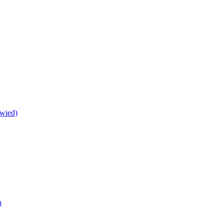
wied)
h