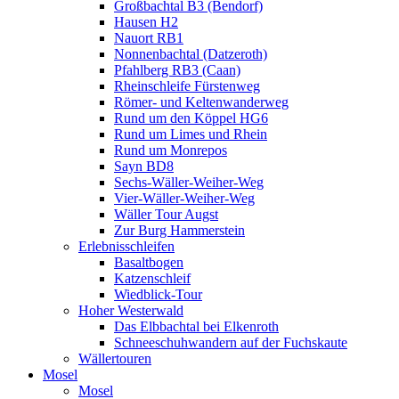
Großbachtal B3 (Bendorf)
Hausen H2
Nauort RB1
Nonnenbachtal (Datzeroth)
Pfahlberg RB3 (Caan)
Rheinschleife Fürstenweg
Römer- und Keltenwanderweg
Rund um den Köppel HG6
Rund um Limes und Rhein
Rund um Monrepos
Sayn BD8
Sechs-Wäller-Weiher-Weg
Vier-Wäller-Weiher-Weg
Wäller Tour Augst
Zur Burg Hammerstein
Erlebnisschleifen
Basaltbogen
Katzenschleif
Wiedblick-Tour
Hoher Westerwald
Das Elbbachtal bei Elkenroth
Schneeschuhwandern auf der Fuchskaute
Wällertouren
Mosel
Mosel