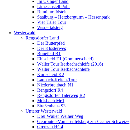
Im Usinger Land
Limeskastell Pohl
Rund um Idstein
Saalburg – Herzbergturm – Hessenpark
Vier-Täler-Tour
Wispertalsteig
Westerwald
Rengsdorfer Land
Der Butterpfad
Der Klosterweg
Bonefeld B1
Ehlscheid E1 (Gommerscheid)
Wäller Tour Iserbachschleife (2016)
Wäller Tour Iserbachschleife
Kurtscheid K2
Laubach-Kelten-Tour
Niederbreitbach N1
Rengsdorf R4
Rengsdorfer Tälerweg R2
Melsbach Me1
Straßenhaus S3
Unterer Westerwald
Drei-Wäller-Weiher-Weg
Georoute »Vom Teufelsberg zur Caaner Schweiz«
Grenzau HG4