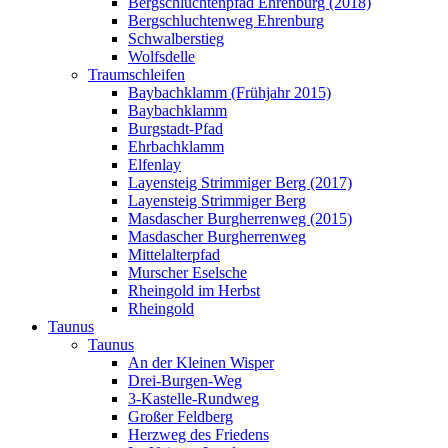
Bergschluchtenpfad Ehrenburg (2018)
Bergschluchtenweg Ehrenburg
Schwalberstieg
Wolfsdelle
Traumschleifen
Baybachklamm (Frühjahr 2015)
Baybachklamm
Burgstadt-Pfad
Ehrbachklamm
Elfenlay
Layensteig Strimmiger Berg (2017)
Layensteig Strimmiger Berg
Masdascher Burgherrenweg (2015)
Masdascher Burgherrenweg
Mittelalterpfad
Murscher Eselsche
Rheingold im Herbst
Rheingold
Taunus
Taunus
An der Kleinen Wisper
Drei-Burgen-Weg
3-Kastelle-Rundweg
Großer Feldberg
Herzweg des Friedens