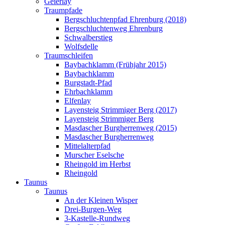
Geierlay
Traumpfade
Bergschluchtenpfad Ehrenburg (2018)
Bergschluchtenweg Ehrenburg
Schwalberstieg
Wolfsdelle
Traumschleifen
Baybachklamm (Frühjahr 2015)
Baybachklamm
Burgstadt-Pfad
Ehrbachklamm
Elfenlay
Layensteig Strimmiger Berg (2017)
Layensteig Strimmiger Berg
Masdascher Burgherrenweg (2015)
Masdascher Burgherrenweg
Mittelalterpfad
Murscher Eselsche
Rheingold im Herbst
Rheingold
Taunus
Taunus
An der Kleinen Wisper
Drei-Burgen-Weg
3-Kastelle-Rundweg