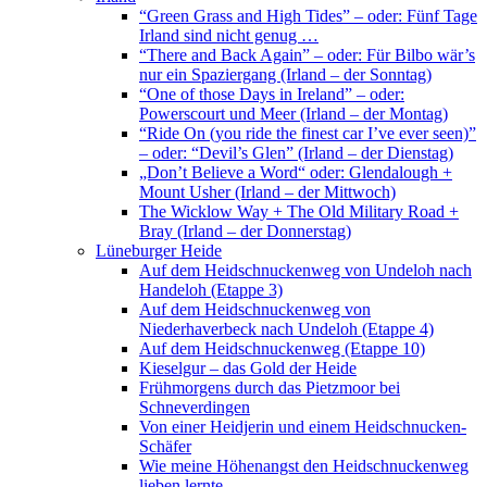
“Green Grass and High Tides” – oder: Fünf Tage
Irland sind nicht genug …
“There and Back Again” – oder: Für Bilbo wär’s
nur ein Spaziergang (Irland – der Sonntag)
“One of those Days in Ireland” – oder:
Powerscourt und Meer (Irland – der Montag)
“Ride On (you ride the finest car I’ve ever seen)”
– oder: “Devil’s Glen” (Irland – der Dienstag)
„Don’t Believe a Word“ oder: Glendalough +
Mount Usher (Irland – der Mittwoch)
The Wicklow Way + The Old Military Road +
Bray (Irland – der Donnerstag)
Lüneburger Heide
Auf dem Heidschnuckenweg von Undeloh nach
Handeloh (Etappe 3)
Auf dem Heidschnuckenweg von
Niederhaverbeck nach Undeloh (Etappe 4)
Auf dem Heidschnuckenweg (Etappe 10)
Kieselgur – das Gold der Heide
Frühmorgens durch das Pietzmoor bei
Schneverdingen
Von einer Heidjerin und einem Heidschnucken-
Schäfer
Wie meine Höhenangst den Heidschnuckenweg
lieben lernte