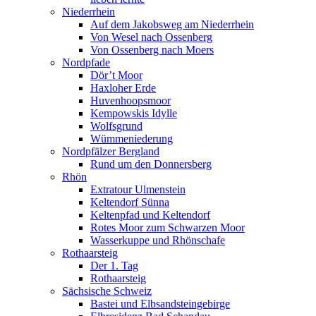
Niederrhein
Auf dem Jakobsweg am Niederrhein
Von Wesel nach Ossenberg
Von Ossenberg nach Moers
Nordpfade
Dör’t Moor
Haxloher Erde
Huvenhoopsmoor
Kempowskis Idylle
Wolfsgrund
Wümmeniederung
Nordpfälzer Bergland
Rund um den Donnersberg
Rhön
Extratour Ulmenstein
Keltendorf Sünna
Keltenpfad und Keltendorf
Rotes Moor zum Schwarzen Moor
Wasserkuppe und Rhönschafe
Rothaarsteig
Der 1. Tag
Rothaarsteig
Sächsische Schweiz
Bastei und Elbsandsteingebirge