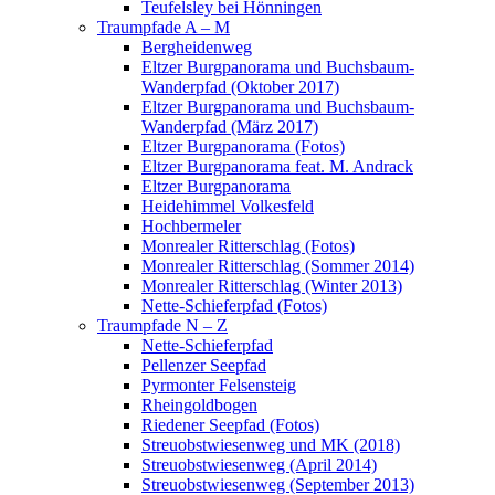
Teufelsley bei Hönningen
Traumpfade A – M
Bergheidenweg
Eltzer Burgpanorama und Buchsbaum-
Wanderpfad (Oktober 2017)
Eltzer Burgpanorama und Buchsbaum-
Wanderpfad (März 2017)
Eltzer Burgpanorama (Fotos)
Eltzer Burgpanorama feat. M. Andrack
Eltzer Burgpanorama
Heidehimmel Volkesfeld
Hochbermeler
Monrealer Ritterschlag (Fotos)
Monrealer Ritterschlag (Sommer 2014)
Monrealer Ritterschlag (Winter 2013)
Nette-Schieferpfad (Fotos)
Traumpfade N – Z
Nette-Schieferpfad
Pellenzer Seepfad
Pyrmonter Felsensteig
Rheingoldbogen
Riedener Seepfad (Fotos)
Streuobstwiesenweg und MK (2018)
Streuobstwiesenweg (April 2014)
Streuobstwiesenweg (September 2013)