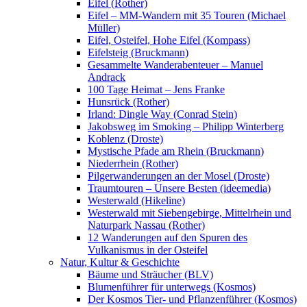
Eifel (Rother)
Eifel – MM-Wandern mit 35 Touren (Michael
Müller)
Eifel, Osteifel, Hohe Eifel (Kompass)
Eifelsteig (Bruckmann)
Gesammelte Wanderabenteuer – Manuel
Andrack
100 Tage Heimat – Jens Franke
Hunsrück (Rother)
Irland: Dingle Way (Conrad Stein)
Jakobsweg im Smoking – Philipp Winterberg
Koblenz (Droste)
Mystische Pfade am Rhein (Bruckmann)
Niederrhein (Rother)
Pilgerwanderungen an der Mosel (Droste)
Traumtouren – Unsere Besten (ideemedia)
Westerwald (Hikeline)
Westerwald mit Siebengebirge, Mittelrhein und
Naturpark Nassau (Rother)
12 Wanderungen auf den Spuren des
Vulkanismus in der Osteifel
Natur, Kultur & Geschichte
Bäume und Sträucher (BLV)
Blumenführer für unterwegs (Kosmos)
Der Kosmos Tier- und Pflanzenführer (Kosmos)