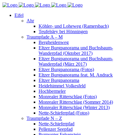
Eifel
Ahr
Köhler- und Loheweg (Ramersbach)
Teufelsley bei Hönningen
Traumpfade A – M
Bergheidenweg
Eltzer Burgpanorama und Buchsbaum-
Wanderpfad (Oktober 2017)
Eltzer Burgpanorama und Buchsbaum-
Wanderpfad (März 2017)
Eltzer Burgpanorama (Fotos)
Eltzer Burgpanorama feat. M. Andrack
Eltzer Burgpanorama
Heidehimmel Volkesfeld
Hochbermeler
Monrealer Ritterschlag (Fotos)
Monrealer Ritterschlag (Sommer 2014)
Monrealer Ritterschlag (Winter 2013)
Nette-Schieferpfad (Fotos)
Traumpfade N – Z
Nette-Schieferpfad
Pellenzer Seepfad
Pyrmonter Felsensteig