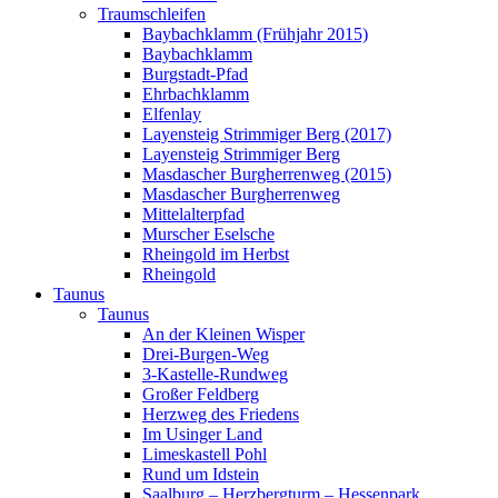
Traumschleifen
Baybachklamm (Frühjahr 2015)
Baybachklamm
Burgstadt-Pfad
Ehrbachklamm
Elfenlay
Layensteig Strimmiger Berg (2017)
Layensteig Strimmiger Berg
Masdascher Burgherrenweg (2015)
Masdascher Burgherrenweg
Mittelalterpfad
Murscher Eselsche
Rheingold im Herbst
Rheingold
Taunus
Taunus
An der Kleinen Wisper
Drei-Burgen-Weg
3-Kastelle-Rundweg
Großer Feldberg
Herzweg des Friedens
Im Usinger Land
Limeskastell Pohl
Rund um Idstein
Saalburg – Herzbergturm – Hessenpark