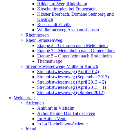
Hildegard-Weg Rüdesheim
Kirschenfreuden bei Frauenstein
Kloster Eberbach, Domäne Steinberg und
Kiedrich
Rosenstadt Eltville
Wildkräuterweg Assmannshausen
Rheinhessen
RheinTerrassenWeg
Etappe 2 – Osthofen nach Mettenheim
Etappe 3 – Mettenheim nach Guntersblum
Etappe 5 – Oppenheim nach Bodenheim
Themenwege
Streuobstwiesenwege Mülheim-Kärlich
Streuobstwiesenweg (April 2014)
Streuobstwiesenweg (September 2013)
Streuobstwiesenweg (April 2013 – 2)
Streuobstwiesenweg (April 2013 – 1)
Streuobstwiesenweg (Oktober 2012)
Weiter weg
Ardennen
Ankunft in Vielsalm
Achouffe und Das Tal der Feen
Im Hohen Venn
In La Rochelle-en-Ardenne
Irland