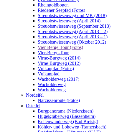
Rheingoldbogen
Riedener Seepfad (Fotos)
Streuobstwiesenweg und MK (2018)
Streuobstwiesenweg (April 2014)
Streuobstwiesenweg (September 2013)
Streuobstwiesenweg (April 2013 – 2)
Streuobstwiesenweg (April 2013 – 1)
Streuobstwiesenweg (Oktober 2012)
Vier-Berge-Tour (Fotos)
Vier-Berge-Tour
Virne-Burgweg (2014)
Virne-Burgweg (2012)
Vulkanpfad (Fotos)
Vulkanpfad
Wacholderweg (2017)
Wacholderweg
Wacholderweg
Nordeifel
Narzissenroute (Fotos)
Osteifel
Burgpanorama (Niederzissen)
Hügelgräberweg (Bassenheim)
Keltenwanderweg (Bad Breisig)
Köhler- und Loheweg (Ramersbach)