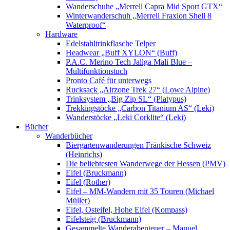
Wanderschuhe „Merrell Capra Mid Sport GTX“
Winterwanderschuh „Merrell Fraxion Shell 8
Waterproof“
Hardware
Edelstahltrinkflasche Telper
Headwear „Buff XYLON“ (Buff)
P.A.C. Merino Tech Jallga Mali Blue –
Multifunktionstuch
Pronto Café für unterwegs
Rucksack „Airzone Trek 27“ (Lowe Alpine)
Trinksystem „Big Zip SL“ (Platypus)
Trekkingstöcke „Carbon Titanium AS“ (Leki)
Wanderstöcke „Leki Corklite“ (Leki)
Bücher
Wanderbücher
Biergartenwanderungen Fränkische Schweiz
(Heinrichs)
Die beliebtesten Wanderwege der Hessen (PMV)
Eifel (Bruckmann)
Eifel (Rother)
Eifel – MM-Wandern mit 35 Touren (Michael
Müller)
Eifel, Osteifel, Hohe Eifel (Kompass)
Eifelsteig (Bruckmann)
Gesammelte Wanderabenteuer – Manuel