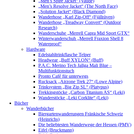
„Men’s Spire Jacket“ (Vaude)
„Men’s Resolve Jacket“ (The North Face)
„Solution Jacket“ (Black Diamond)
Wanderhose „Karl Zip-Off“ (Fjällräven)
Wanderhose „Treadway Convert“ (Outdoor
Research)
Wanderschuhe „Merrell Capra Mid Sport GTX“
Winterwanderschuh „Merrell Fraxion Shell 8
Waterproof“
Hardware
Edelstahltrinkflasche Telper
Headwear „Buff XYLON“ (Buff)
P.A.C. Merino Tech Jallga Mali Blue –
Multifunktionstuch
Pronto Café für unterwegs
Rucksack „Airzone Trek 27“ (Lowe Alpine)
Trinksystem „Big Zip SL“ (Platypus)
Trekkingstöcke „Carbon Titanium AS“ (Leki)
Wanderstöcke „Leki Corklite“ (Leki)
Bücher
Wanderbücher
Biergartenwanderungen Fränkische Schweiz
(Heinrichs)
Die beliebtesten Wanderwege der Hessen (PMV)
Eifel (Bruckmann)