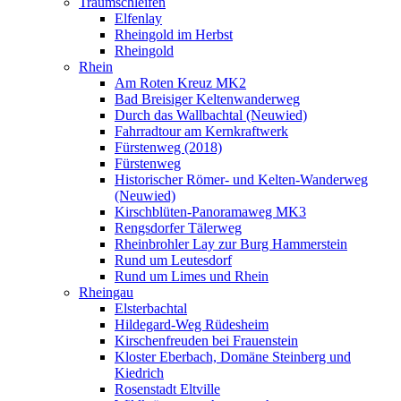
Traumschleifen
Elfenlay
Rheingold im Herbst
Rheingold
Rhein
Am Roten Kreuz MK2
Bad Breisiger Keltenwanderweg
Durch das Wallbachtal (Neuwied)
Fahrradtour am Kernkraftwerk
Fürstenweg (2018)
Fürstenweg
Historischer Römer- und Kelten-Wanderweg
(Neuwied)
Kirschblüten-Panoramaweg MK3
Rengsdorfer Tälerweg
Rheinbrohler Lay zur Burg Hammerstein
Rund um Leutesdorf
Rund um Limes und Rhein
Rheingau
Elsterbachtal
Hildegard-Weg Rüdesheim
Kirschenfreuden bei Frauenstein
Kloster Eberbach, Domäne Steinberg und
Kiedrich
Rosenstadt Eltville