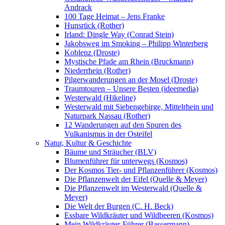
Andrack
100 Tage Heimat – Jens Franke
Hunsrück (Rother)
Irland: Dingle Way (Conrad Stein)
Jakobsweg im Smoking – Philipp Winterberg
Koblenz (Droste)
Mystische Pfade am Rhein (Bruckmann)
Niederrhein (Rother)
Pilgerwanderungen an der Mosel (Droste)
Traumtouren – Unsere Besten (ideemedia)
Westerwald (Hikeline)
Westerwald mit Siebengebirge, Mittelrhein und
Naturpark Nassau (Rother)
12 Wanderungen auf den Spuren des
Vulkanismus in der Osteifel
Natur, Kultur & Geschichte
Bäume und Sträucher (BLV)
Blumenführer für unterwegs (Kosmos)
Der Kosmos Tier- und Pflanzenführer (Kosmos)
Die Pflanzenwelt der Eifel (Quelle & Meyer)
Die Pflanzenwelt im Westerwald (Quelle &
Meyer)
Die Welt der Burgen (C. H. Beck)
Essbare Wildkräuter und Wildbeeren (Kosmos)
Mein Wildkräuter-Führer (Bassermann)