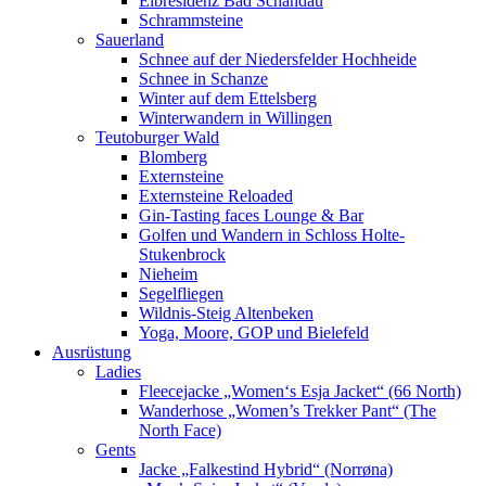
Elbresidenz Bad Schandau
Schrammsteine
Sauerland
Schnee auf der Niedersfelder Hochheide
Schnee in Schanze
Winter auf dem Ettelsberg
Winterwandern in Willingen
Teutoburger Wald
Blomberg
Externsteine
Externsteine Reloaded
Gin-Tasting faces Lounge & Bar
Golfen und Wandern in Schloss Holte-
Stukenbrock
Nieheim
Segelfliegen
Wildnis-Steig Altenbeken
Yoga, Moore, GOP und Bielefeld
Ausrüstung
Ladies
Fleecejacke „Women‘s Esja Jacket“ (66 North)
Wanderhose „Women’s Trekker Pant“ (The
North Face)
Gents
Jacke „Falkestind Hybrid“ (Norrøna)