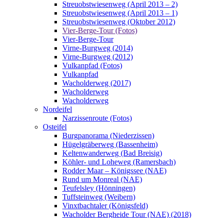
Streuobstwiesenweg (April 2013 – 2)
Streuobstwiesenweg (April 2013 – 1)
Streuobstwiesenweg (Oktober 2012)
Vier-Berge-Tour (Fotos)
Vier-Berge-Tour
Virne-Burgweg (2014)
Virne-Burgweg (2012)
Vulkanpfad (Fotos)
Vulkanpfad
Wacholderweg (2017)
Wacholderweg
Wacholderweg
Nordeifel
Narzissenroute (Fotos)
Osteifel
Burgpanorama (Niederzissen)
Hügelgräberweg (Bassenheim)
Keltenwanderweg (Bad Breisig)
Köhler- und Loheweg (Ramersbach)
Rodder Maar – Königssee (NAE)
Rund um Monreal (NAE)
Teufelsley (Hönningen)
Tuffsteinweg (Weibern)
Vinxtbachtaler (Königsfeld)
Wacholder Bergheide Tour (NAE) (2018)