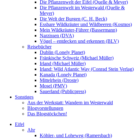
Die Pflanzenwelt der Eifel (Quelle & Meyer)
Die Pflanzenwelt im Westerwald (Quelle &
Meyer)
Die Welt der Burgen (C. H. Beck)
Essbare Wildkräuter und Wildbeeren (Kosmos)
Mein Wildkräuter-Führer (Bassermann)
Narzissen (DVA)
Vögel – entdecken und erkennen (BLV)
Reisebücher
Dublin (Lonely Planet)
Fränkische Schweiz (Michael Müller)
Irland (Michael Müller)
Irland: Wild Atlantic Way (Conrad Stein Verlag)
Kanada (Lonely Planet)
Mittelrhein (Droste)
Mosel (PMV)
Sauerland (Publicpress)
Sonstiges
Aus der Werkstatt: Wandern im Westerwald
Blogvorstellungen
Das Blogstöckchen!
Eifel
Ahr
Köhler- und Loheweg (Ramersbach)