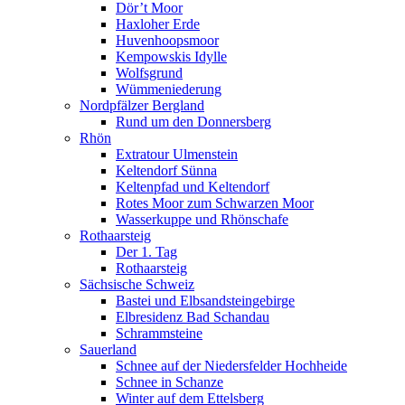
Dör’t Moor
Haxloher Erde
Huvenhoopsmoor
Kempowskis Idylle
Wolfsgrund
Wümmeniederung
Nordpfälzer Bergland
Rund um den Donnersberg
Rhön
Extratour Ulmenstein
Keltendorf Sünna
Keltenpfad und Keltendorf
Rotes Moor zum Schwarzen Moor
Wasserkuppe und Rhönschafe
Rothaarsteig
Der 1. Tag
Rothaarsteig
Sächsische Schweiz
Bastei und Elbsandsteingebirge
Elbresidenz Bad Schandau
Schrammsteine
Sauerland
Schnee auf der Niedersfelder Hochheide
Schnee in Schanze
Winter auf dem Ettelsberg