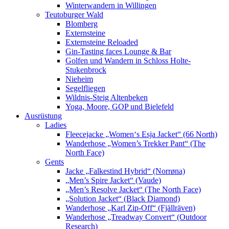
Winterwandern in Willingen
Teutoburger Wald
Blomberg
Externsteine
Externsteine Reloaded
Gin-Tasting faces Lounge & Bar
Golfen und Wandern in Schloss Holte-
Stukenbrock
Nieheim
Segelfliegen
Wildnis-Steig Altenbeken
Yoga, Moore, GOP und Bielefeld
Ausrüstung
Ladies
Fleecejacke „Women‘s Esja Jacket“ (66 North)
Wanderhose „Women’s Trekker Pant“ (The
North Face)
Gents
Jacke „Falkestind Hybrid“ (Norrøna)
„Men’s Spire Jacket“ (Vaude)
„Men’s Resolve Jacket“ (The North Face)
„Solution Jacket“ (Black Diamond)
Wanderhose „Karl Zip-Off“ (Fjällräven)
Wanderhose „Treadway Convert“ (Outdoor
Research)