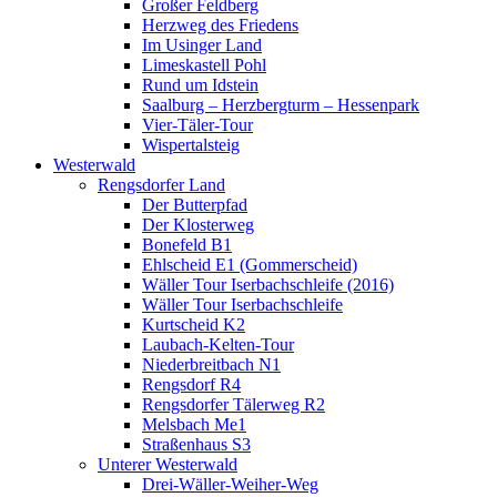
Großer Feldberg
Herzweg des Friedens
Im Usinger Land
Limeskastell Pohl
Rund um Idstein
Saalburg – Herzbergturm – Hessenpark
Vier-Täler-Tour
Wispertalsteig
Westerwald
Rengsdorfer Land
Der Butterpfad
Der Klosterweg
Bonefeld B1
Ehlscheid E1 (Gommerscheid)
Wäller Tour Iserbachschleife (2016)
Wäller Tour Iserbachschleife
Kurtscheid K2
Laubach-Kelten-Tour
Niederbreitbach N1
Rengsdorf R4
Rengsdorfer Tälerweg R2
Melsbach Me1
Straßenhaus S3
Unterer Westerwald
Drei-Wäller-Weiher-Weg