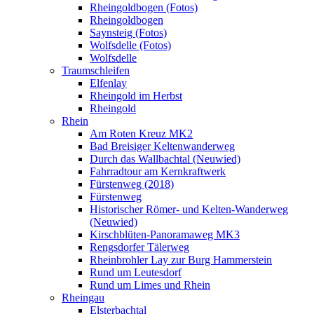
Rheingoldbogen (Fotos)
Rheingoldbogen
Saynsteig (Fotos)
Wolfsdelle (Fotos)
Wolfsdelle
Traumschleifen
Elfenlay
Rheingold im Herbst
Rheingold
Rhein
Am Roten Kreuz MK2
Bad Breisiger Keltenwanderweg
Durch das Wallbachtal (Neuwied)
Fahrradtour am Kernkraftwerk
Fürstenweg (2018)
Fürstenweg
Historischer Römer- und Kelten-Wanderweg
(Neuwied)
Kirschblüten-Panoramaweg MK3
Rengsdorfer Tälerweg
Rheinbrohler Lay zur Burg Hammerstein
Rund um Leutesdorf
Rund um Limes und Rhein
Rheingau
Elsterbachtal