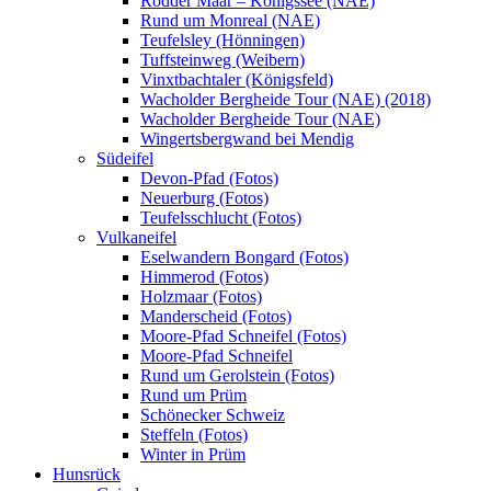
Rodder Maar – Königssee (NAE)
Rund um Monreal (NAE)
Teufelsley (Hönningen)
Tuffsteinweg (Weibern)
Vinxtbachtaler (Königsfeld)
Wacholder Bergheide Tour (NAE) (2018)
Wacholder Bergheide Tour (NAE)
Wingertsbergwand bei Mendig
Südeifel
Devon-Pfad (Fotos)
Neuerburg (Fotos)
Teufelsschlucht (Fotos)
Vulkaneifel
Eselwandern Bongard (Fotos)
Himmerod (Fotos)
Holzmaar (Fotos)
Manderscheid (Fotos)
Moore-Pfad Schneifel (Fotos)
Moore-Pfad Schneifel
Rund um Gerolstein (Fotos)
Rund um Prüm
Schönecker Schweiz
Steffeln (Fotos)
Winter in Prüm
Hunsrück