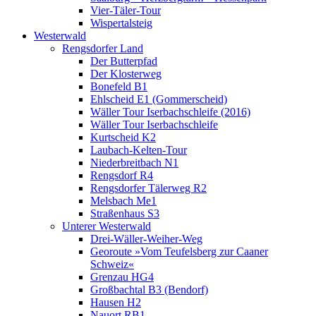
Vier-Täler-Tour
Wispertalsteig
Westerwald
Rengsdorfer Land
Der Butterpfad
Der Klosterweg
Bonefeld B1
Ehlscheid E1 (Gommerscheid)
Wäller Tour Iserbachschleife (2016)
Wäller Tour Iserbachschleife
Kurtscheid K2
Laubach-Kelten-Tour
Niederbreitbach N1
Rengsdorf R4
Rengsdorfer Tälerweg R2
Melsbach Me1
Straßenhaus S3
Unterer Westerwald
Drei-Wäller-Weiher-Weg
Georoute »Vom Teufelsberg zur Caaner
Schweiz«
Grenzau HG4
Großbachtal B3 (Bendorf)
Hausen H2
Nauort RB1