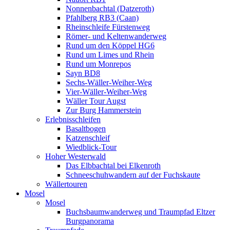
Nonnenbachtal (Datzeroth)
Pfahlberg RB3 (Caan)
Rheinschleife Fürstenweg
Römer- und Keltenwanderweg
Rund um den Köppel HG6
Rund um Limes und Rhein
Rund um Monrepos
Sayn BD8
Sechs-Wäller-Weiher-Weg
Vier-Wäller-Weiher-Weg
Wäller Tour Augst
Zur Burg Hammerstein
Erlebnisschleifen
Basaltbogen
Katzenschleif
Wiedblick-Tour
Hoher Westerwald
Das Elbbachtal bei Elkenroth
Schneeschuhwandern auf der Fuchskaute
Wällertouren
Mosel
Mosel
Buchsbaumwanderweg und Traumpfad Eltzer
Burgpanorama