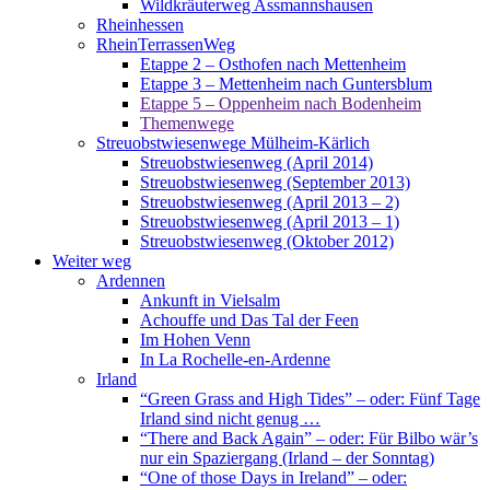
Wildkräuterweg Assmannshausen
Rheinhessen
RheinTerrassenWeg
Etappe 2 – Osthofen nach Mettenheim
Etappe 3 – Mettenheim nach Guntersblum
Etappe 5 – Oppenheim nach Bodenheim
Themenwege
Streuobstwiesenwege Mülheim-Kärlich
Streuobstwiesenweg (April 2014)
Streuobstwiesenweg (September 2013)
Streuobstwiesenweg (April 2013 – 2)
Streuobstwiesenweg (April 2013 – 1)
Streuobstwiesenweg (Oktober 2012)
Weiter weg
Ardennen
Ankunft in Vielsalm
Achouffe und Das Tal der Feen
Im Hohen Venn
In La Rochelle-en-Ardenne
Irland
“Green Grass and High Tides” – oder: Fünf Tage
Irland sind nicht genug …
“There and Back Again” – oder: Für Bilbo wär’s
nur ein Spaziergang (Irland – der Sonntag)
“One of those Days in Ireland” – oder: