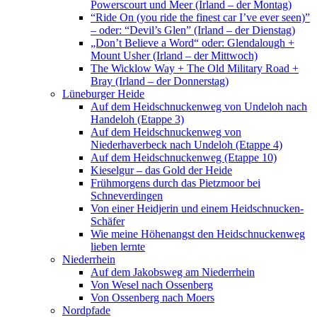
Powerscourt und Meer (Irland – der Montag)
“Ride On (you ride the finest car I’ve ever seen)”
– oder: “Devil’s Glen” (Irland – der Dienstag)
„Don’t Believe a Word“ oder: Glendalough +
Mount Usher (Irland – der Mittwoch)
The Wicklow Way + The Old Military Road +
Bray (Irland – der Donnerstag)
Lüneburger Heide
Auf dem Heidschnuckenweg von Undeloh nach
Handeloh (Etappe 3)
Auf dem Heidschnuckenweg von
Niederhaverbeck nach Undeloh (Etappe 4)
Auf dem Heidschnuckenweg (Etappe 10)
Kieselgur – das Gold der Heide
Frühmorgens durch das Pietzmoor bei
Schneverdingen
Von einer Heidjerin und einem Heidschnucken-
Schäfer
Wie meine Höhenangst den Heidschnuckenweg
lieben lernte
Niederrhein
Auf dem Jakobsweg am Niederrhein
Von Wesel nach Ossenberg
Von Ossenberg nach Moers
Nordpfade