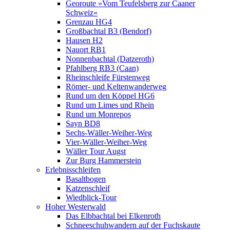
Georoute »Vom Teufelsberg zur Caaner
Schweiz«
Grenzau HG4
Großbachtal B3 (Bendorf)
Hausen H2
Nauort RB1
Nonnenbachtal (Datzeroth)
Pfahlberg RB3 (Caan)
Rheinschleife Fürstenweg
Römer- und Keltenwanderweg
Rund um den Köppel HG6
Rund um Limes und Rhein
Rund um Monrepos
Sayn BD8
Sechs-Wäller-Weiher-Weg
Vier-Wäller-Weiher-Weg
Wäller Tour Augst
Zur Burg Hammerstein
Erlebnisschleifen
Basaltbogen
Katzenschleif
Wiedblick-Tour
Hoher Westerwald
Das Elbbachtal bei Elkenroth
Schneeschuhwandern auf der Fuchskaute