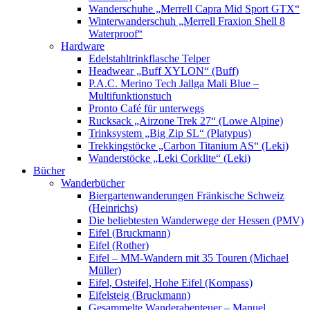
Wanderschuhe „Merrell Capra Mid Sport GTX“
Winterwanderschuh „Merrell Fraxion Shell 8
Waterproof“
Hardware
Edelstahltrinkflasche Telper
Headwear „Buff XYLON“ (Buff)
P.A.C. Merino Tech Jallga Mali Blue –
Multifunktionstuch
Pronto Café für unterwegs
Rucksack „Airzone Trek 27“ (Lowe Alpine)
Trinksystem „Big Zip SL“ (Platypus)
Trekkingstöcke „Carbon Titanium AS“ (Leki)
Wanderstöcke „Leki Corklite“ (Leki)
Bücher
Wanderbücher
Biergartenwanderungen Fränkische Schweiz
(Heinrichs)
Die beliebtesten Wanderwege der Hessen (PMV)
Eifel (Bruckmann)
Eifel (Rother)
Eifel – MM-Wandern mit 35 Touren (Michael
Müller)
Eifel, Osteifel, Hohe Eifel (Kompass)
Eifelsteig (Bruckmann)
Gesammelte Wanderabenteuer – Manuel