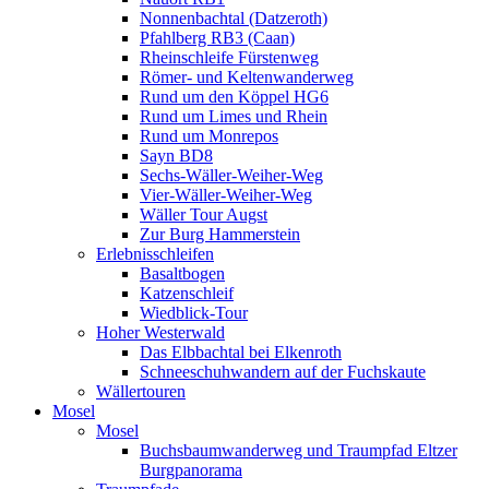
Nonnenbachtal (Datzeroth)
Pfahlberg RB3 (Caan)
Rheinschleife Fürstenweg
Römer- und Keltenwanderweg
Rund um den Köppel HG6
Rund um Limes und Rhein
Rund um Monrepos
Sayn BD8
Sechs-Wäller-Weiher-Weg
Vier-Wäller-Weiher-Weg
Wäller Tour Augst
Zur Burg Hammerstein
Erlebnisschleifen
Basaltbogen
Katzenschleif
Wiedblick-Tour
Hoher Westerwald
Das Elbbachtal bei Elkenroth
Schneeschuhwandern auf der Fuchskaute
Wällertouren
Mosel
Mosel
Buchsbaumwanderweg und Traumpfad Eltzer
Burgpanorama