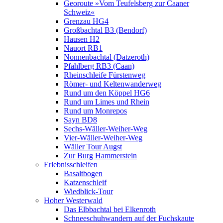
Georoute »Vom Teufelsberg zur Caaner
Schweiz«
Grenzau HG4
Großbachtal B3 (Bendorf)
Hausen H2
Nauort RB1
Nonnenbachtal (Datzeroth)
Pfahlberg RB3 (Caan)
Rheinschleife Fürstenweg
Römer- und Keltenwanderweg
Rund um den Köppel HG6
Rund um Limes und Rhein
Rund um Monrepos
Sayn BD8
Sechs-Wäller-Weiher-Weg
Vier-Wäller-Weiher-Weg
Wäller Tour Augst
Zur Burg Hammerstein
Erlebnisschleifen
Basaltbogen
Katzenschleif
Wiedblick-Tour
Hoher Westerwald
Das Elbbachtal bei Elkenroth
Schneeschuhwandern auf der Fuchskaute