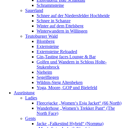
Elbresidenz Bad Schandau
Schrammsteine
Sauerland
Schnee auf der Niedersfelder Hochheide
Schnee in Schanze
Winter auf dem Ettelsberg
Winterwandern in Willingen
Teutoburger Wald
Blomberg
Externsteine
Externsteine Reloaded
Gin-Tasting faces Lounge & Bar
Golfen und Wandern in Schloss Holte-
Stukenbrock
Nieheim
Segelfliegen
Wildnis-Steig Altenbeken
Yoga, Moore, GOP und Bielefeld
Ausrüstung
Ladies
Fleecejacke „Women‘s Esja Jacket“ (66 North)
Wanderhose „Women’s Trekker Pant“ (The
North Face)
Gents
Jacke „Falkestind Hybrid“ (Norrøna)