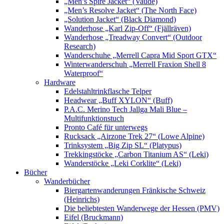
„Men’s Spire Jacket“ (Vaude)
„Men’s Resolve Jacket“ (The North Face)
„Solution Jacket“ (Black Diamond)
Wanderhose „Karl Zip-Off“ (Fjällräven)
Wanderhose „Treadway Convert“ (Outdoor
Research)
Wanderschuhe „Merrell Capra Mid Sport GTX“
Winterwanderschuh „Merrell Fraxion Shell 8
Waterproof“
Hardware
Edelstahltrinkflasche Telper
Headwear „Buff XYLON“ (Buff)
P.A.C. Merino Tech Jallga Mali Blue –
Multifunktionstuch
Pronto Café für unterwegs
Rucksack „Airzone Trek 27“ (Lowe Alpine)
Trinksystem „Big Zip SL“ (Platypus)
Trekkingstöcke „Carbon Titanium AS“ (Leki)
Wanderstöcke „Leki Corklite“ (Leki)
Bücher
Wanderbücher
Biergartenwanderungen Fränkische Schweiz
(Heinrichs)
Die beliebtesten Wanderwege der Hessen (PMV)
Eifel (Bruckmann)