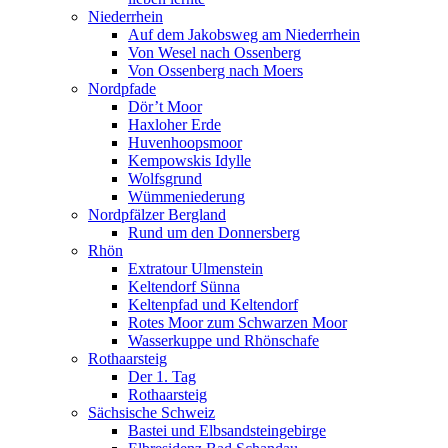
Niederrhein
Auf dem Jakobsweg am Niederrhein
Von Wesel nach Ossenberg
Von Ossenberg nach Moers
Nordpfade
Dör’t Moor
Haxloher Erde
Huvenhoopsmoor
Kempowskis Idylle
Wolfsgrund
Wümmeniederung
Nordpfälzer Bergland
Rund um den Donnersberg
Rhön
Extratour Ulmenstein
Keltendorf Sünna
Keltenpfad und Keltendorf
Rotes Moor zum Schwarzen Moor
Wasserkuppe und Rhönschafe
Rothaarsteig
Der 1. Tag
Rothaarsteig
Sächsische Schweiz
Bastei und Elbsandsteingebirge