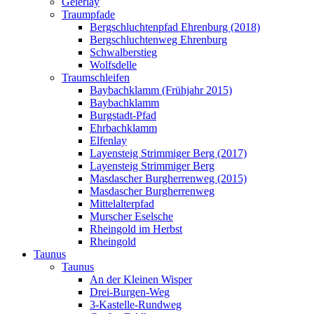
Geierlay
Traumpfade
Bergschluchtenpfad Ehrenburg (2018)
Bergschluchtenweg Ehrenburg
Schwalberstieg
Wolfsdelle
Traumschleifen
Baybachklamm (Frühjahr 2015)
Baybachklamm
Burgstadt-Pfad
Ehrbachklamm
Elfenlay
Layensteig Strimmiger Berg (2017)
Layensteig Strimmiger Berg
Masdascher Burgherrenweg (2015)
Masdascher Burgherrenweg
Mittelalterpfad
Murscher Eselsche
Rheingold im Herbst
Rheingold
Taunus
Taunus
An der Kleinen Wisper
Drei-Burgen-Weg
3-Kastelle-Rundweg