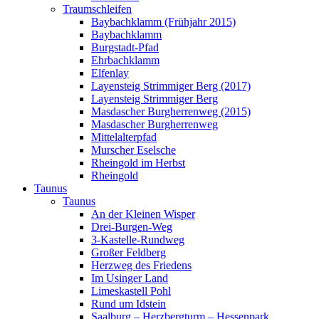
Traumschleifen
Baybachklamm (Frühjahr 2015)
Baybachklamm
Burgstadt-Pfad
Ehrbachklamm
Elfenlay
Layensteig Strimmiger Berg (2017)
Layensteig Strimmiger Berg
Masdascher Burgherrenweg (2015)
Masdascher Burgherrenweg
Mittelalterpfad
Murscher Eselsche
Rheingold im Herbst
Rheingold
Taunus
Taunus
An der Kleinen Wisper
Drei-Burgen-Weg
3-Kastelle-Rundweg
Großer Feldberg
Herzweg des Friedens
Im Usinger Land
Limeskastell Pohl
Rund um Idstein
Saalburg – Herzbergturm – Hessenpark