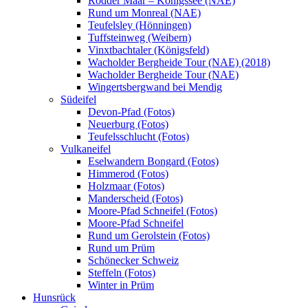
Rodder Maar – Königssee (NAE)
Rund um Monreal (NAE)
Teufelsley (Hönningen)
Tuffsteinweg (Weibern)
Vinxtbachtaler (Königsfeld)
Wacholder Bergheide Tour (NAE) (2018)
Wacholder Bergheide Tour (NAE)
Wingertsbergwand bei Mendig
Südeifel
Devon-Pfad (Fotos)
Neuerburg (Fotos)
Teufelsschlucht (Fotos)
Vulkaneifel
Eselwandern Bongard (Fotos)
Himmerod (Fotos)
Holzmaar (Fotos)
Manderscheid (Fotos)
Moore-Pfad Schneifel (Fotos)
Moore-Pfad Schneifel
Rund um Gerolstein (Fotos)
Rund um Prüm
Schönecker Schweiz
Steffeln (Fotos)
Winter in Prüm
Hunsrück