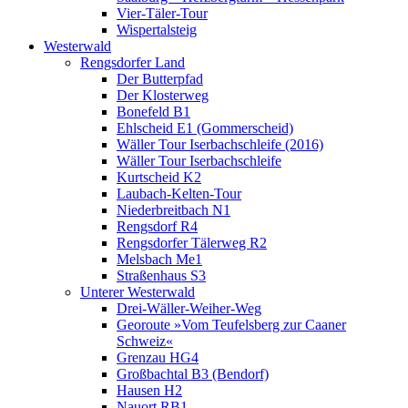
Vier-Täler-Tour
Wispertalsteig
Westerwald
Rengsdorfer Land
Der Butterpfad
Der Klosterweg
Bonefeld B1
Ehlscheid E1 (Gommerscheid)
Wäller Tour Iserbachschleife (2016)
Wäller Tour Iserbachschleife
Kurtscheid K2
Laubach-Kelten-Tour
Niederbreitbach N1
Rengsdorf R4
Rengsdorfer Tälerweg R2
Melsbach Me1
Straßenhaus S3
Unterer Westerwald
Drei-Wäller-Weiher-Weg
Georoute »Vom Teufelsberg zur Caaner
Schweiz«
Grenzau HG4
Großbachtal B3 (Bendorf)
Hausen H2
Nauort RB1