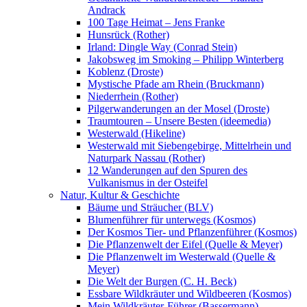
Andrack
100 Tage Heimat – Jens Franke
Hunsrück (Rother)
Irland: Dingle Way (Conrad Stein)
Jakobsweg im Smoking – Philipp Winterberg
Koblenz (Droste)
Mystische Pfade am Rhein (Bruckmann)
Niederrhein (Rother)
Pilgerwanderungen an der Mosel (Droste)
Traumtouren – Unsere Besten (ideemedia)
Westerwald (Hikeline)
Westerwald mit Siebengebirge, Mittelrhein und
Naturpark Nassau (Rother)
12 Wanderungen auf den Spuren des
Vulkanismus in der Osteifel
Natur, Kultur & Geschichte
Bäume und Sträucher (BLV)
Blumenführer für unterwegs (Kosmos)
Der Kosmos Tier- und Pflanzenführer (Kosmos)
Die Pflanzenwelt der Eifel (Quelle & Meyer)
Die Pflanzenwelt im Westerwald (Quelle &
Meyer)
Die Welt der Burgen (C. H. Beck)
Essbare Wildkräuter und Wildbeeren (Kosmos)
Mein Wildkräuter-Führer (Bassermann)