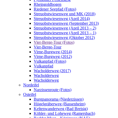
Rheingoldbogen
Riedener Seepfad (Fotos)
Streuobstwiesenweg und MK (2018)
Streuobstwiesenweg (April 2014)
Streuobstwiesenweg (September 2013)
Streuobstwiesenweg (April 2013 – 2)
Streuobstwiesenweg (April 2013 – 1)
Streuobstwiesenweg (Oktober 2012)
Vier-Berge-Tour (Fotos)
Vier-Berge-Tour
Virne-Burgweg (2014)
Virne-Burgweg (2012)
Vulkanpfad (Fotos)
Vulkanpfad
Wacholderweg (2017)
Wacholderweg
Wacholderweg
Nordeifel
Narzissenroute (Fotos)
Osteifel
Burgpanorama (Niederzissen)
Hügelgräberweg (Bassenheim)
Keltenwanderweg (Bad Breisig)
Köhler- und Loheweg (Ramersbach)