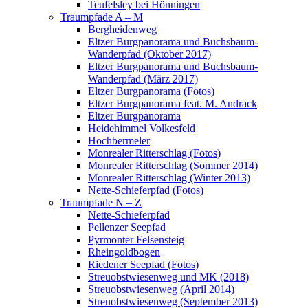
Teufelsley bei Hönningen
Traumpfade A – M
Bergheidenweg
Eltzer Burgpanorama und Buchsbaum-
Wanderpfad (Oktober 2017)
Eltzer Burgpanorama und Buchsbaum-
Wanderpfad (März 2017)
Eltzer Burgpanorama (Fotos)
Eltzer Burgpanorama feat. M. Andrack
Eltzer Burgpanorama
Heidehimmel Volkesfeld
Hochbermeler
Monrealer Ritterschlag (Fotos)
Monrealer Ritterschlag (Sommer 2014)
Monrealer Ritterschlag (Winter 2013)
Nette-Schieferpfad (Fotos)
Traumpfade N – Z
Nette-Schieferpfad
Pellenzer Seepfad
Pyrmonter Felsensteig
Rheingoldbogen
Riedener Seepfad (Fotos)
Streuobstwiesenweg und MK (2018)
Streuobstwiesenweg (April 2014)
Streuobstwiesenweg (September 2013)