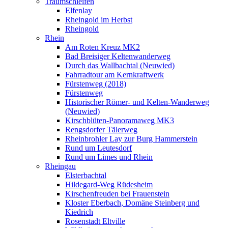
Traumschleifen
Elfenlay
Rheingold im Herbst
Rheingold
Rhein
Am Roten Kreuz MK2
Bad Breisiger Keltenwanderweg
Durch das Wallbachtal (Neuwied)
Fahrradtour am Kernkraftwerk
Fürstenweg (2018)
Fürstenweg
Historischer Römer- und Kelten-Wanderweg
(Neuwied)
Kirschblüten-Panoramaweg MK3
Rengsdorfer Tälerweg
Rheinbrohler Lay zur Burg Hammerstein
Rund um Leutesdorf
Rund um Limes und Rhein
Rheingau
Elsterbachtal
Hildegard-Weg Rüdesheim
Kirschenfreuden bei Frauenstein
Kloster Eberbach, Domäne Steinberg und
Kiedrich
Rosenstadt Eltville