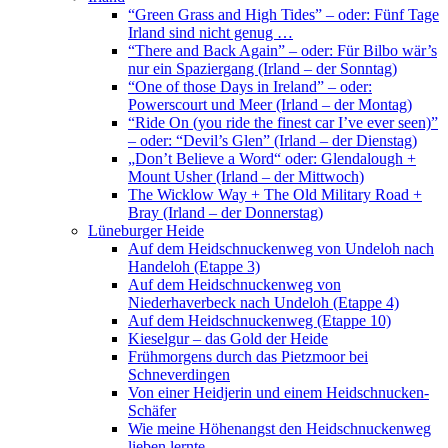
“Green Grass and High Tides” – oder: Fünf Tage
Irland sind nicht genug …
“There and Back Again” – oder: Für Bilbo wär’s
nur ein Spaziergang (Irland – der Sonntag)
“One of those Days in Ireland” – oder:
Powerscourt und Meer (Irland – der Montag)
“Ride On (you ride the finest car I’ve ever seen)”
– oder: “Devil’s Glen” (Irland – der Dienstag)
„Don’t Believe a Word“ oder: Glendalough +
Mount Usher (Irland – der Mittwoch)
The Wicklow Way + The Old Military Road +
Bray (Irland – der Donnerstag)
Lüneburger Heide
Auf dem Heidschnuckenweg von Undeloh nach
Handeloh (Etappe 3)
Auf dem Heidschnuckenweg von
Niederhaverbeck nach Undeloh (Etappe 4)
Auf dem Heidschnuckenweg (Etappe 10)
Kieselgur – das Gold der Heide
Frühmorgens durch das Pietzmoor bei
Schneverdingen
Von einer Heidjerin und einem Heidschnucken-
Schäfer
Wie meine Höhenangst den Heidschnuckenweg
lieben lernte