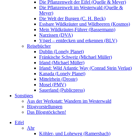
Die Pflanzenwelt der Eifel (Quelle & Meyer)
Die Pflanzenwelt im Westerwald (Quelle &
Meyer)
Die Welt der Burgen (C. H. Beck)
Essbare Wildkräuter und Wildbeeren (Kosmos)
Mein Wildkräuter-Führer (Bassermann)
Narzissen (DVA)
Vögel – entdecken und erkennen (BLV)
Reisebücher
Dublin (Lonely Planet)
Fränkische Schweiz (Michael Müller)
Irland (Michael Müller)
Irland: Wild Atlantic Way (Conrad Stein Verlag)
Kanada (Lonely Planet)
Mittelrhein (Droste)
Mosel (PMV)
Sauerland (Publicpress)
Sonstiges
Aus der Werkstatt: Wandern im Westerwald
Blogvorstellungen
Das Blogstöckchen!
Eifel
Ahr
Köhler- und Loheweg (Ramersbach)