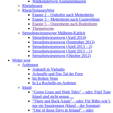
Wildkräuterweg Assmannshausen
Rheinhessen
RheinTerrassenWeg
Etappe 2 – Osthofen nach Mettenheim
Etappe 3 – Mettenheim nach Guntersblum
Etappe 5 – Oppenheim nach Bodenheim
Themenwege
Streuobstwiesenwege Mülheim-Kärlich
Streuobstwiesenweg (April 2014)
Streuobstwiesenweg (September 2013)
Streuobstwiesenweg (April 2013 – 2)
Streuobstwiesenweg (April 2013 – 1)
Streuobstwiesenweg (Oktober 2012)
Weiter weg
Ardennen
Ankunft in Vielsalm
Achouffe und Das Tal der Feen
Im Hohen Venn
In La Rochelle-en-Ardenne
Irland
“Green Grass and High Tides” – oder: Fünf Tage
Irland sind nicht genug …
“There and Back Again” – oder: Für Bilbo wär’s
nur ein Spaziergang (Irland – der Sonntag)
“One of those Days in Ireland” – oder: