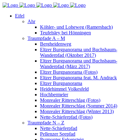
Eifel
Ahr
Köhler- und Loheweg (Ramersbach)
Teufelsley bei Hönningen
Traumpfade A – M
Bergheidenweg
Eltzer Burgpanorama und Buchsbaum-
Wanderpfad (Oktober 2017)
Eltzer Burgpanorama und Buchsbaum-
Wanderpfad (März 2017)
Eltzer Burgpanorama (Fotos)
Eltzer Burgpanorama feat. M. Andrack
Eltzer Burgpanorama
Heidehimmel Volkesfeld
Hochbermeler
Monrealer Ritterschlag (Fotos)
Monrealer Ritterschlag (Sommer 2014)
Monrealer Ritterschlag (Winter 2013)
Nette-Schieferpfad (Fotos)
Traumpfade N – Z
Nette-Schieferpfad
Pellenzer Seepfad
Pyrmonter Felsensteig