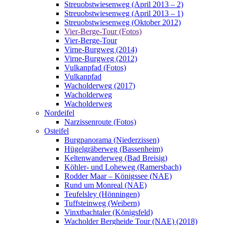
Streuobstwiesenweg (April 2013 – 2)
Streuobstwiesenweg (April 2013 – 1)
Streuobstwiesenweg (Oktober 2012)
Vier-Berge-Tour (Fotos)
Vier-Berge-Tour
Virne-Burgweg (2014)
Virne-Burgweg (2012)
Vulkanpfad (Fotos)
Vulkanpfad
Wacholderweg (2017)
Wacholderweg
Wacholderweg
Nordeifel
Narzissenroute (Fotos)
Osteifel
Burgpanorama (Niederzissen)
Hügelgräberweg (Bassenheim)
Keltenwanderweg (Bad Breisig)
Köhler- und Loheweg (Ramersbach)
Rodder Maar – Königssee (NAE)
Rund um Monreal (NAE)
Teufelsley (Hönningen)
Tuffsteinweg (Weibern)
Vinxtbachtaler (Königsfeld)
Wacholder Bergheide Tour (NAE) (2018)