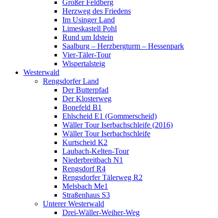
Großer Feldberg
Herzweg des Friedens
Im Usinger Land
Limeskastell Pohl
Rund um Idstein
Saalburg – Herzbergturm – Hessenpark
Vier-Täler-Tour
Wispertalsteig
Westerwald
Rengsdorfer Land
Der Butterpfad
Der Klosterweg
Bonefeld B1
Ehlscheid E1 (Gommerscheid)
Wäller Tour Iserbachschleife (2016)
Wäller Tour Iserbachschleife
Kurtscheid K2
Laubach-Kelten-Tour
Niederbreitbach N1
Rengsdorf R4
Rengsdorfer Tälerweg R2
Melsbach Me1
Straßenhaus S3
Unterer Westerwald
Drei-Wäller-Weiher-Weg