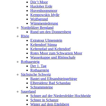
Dör’t Moor
Haxloher Erde
Huvenhoopsmoor
Kempowskis Idylle
Wolfsgrund
Wümmeniederung
Nordpfälzer Bergland
Rund um den Donnersberg
Rhön
Extratour Ulmenstein
Keltendorf Sünna
Keltenpfad und Keltendorf
Rotes Moor zum Schwarzen Moor
Wasserkuppe und Rhönschafe
Rothaarsteig
Der 1. Tag
Rothaarsteig
Sächsische Schweiz
Bastei und Elbsandsteingebirge
Elbresidenz Bad Schandau
Schrammsteine
Sauerland
Schnee auf der Niedersfelder Hochheide
Schnee in Schanze
Winter auf dem Ettelsberg