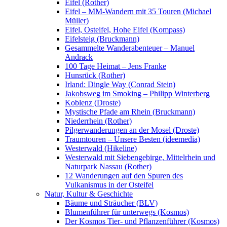
Eifel (Rother)
Eifel – MM-Wandern mit 35 Touren (Michael
Müller)
Eifel, Osteifel, Hohe Eifel (Kompass)
Eifelsteig (Bruckmann)
Gesammelte Wanderabenteuer – Manuel
Andrack
100 Tage Heimat – Jens Franke
Hunsrück (Rother)
Irland: Dingle Way (Conrad Stein)
Jakobsweg im Smoking – Philipp Winterberg
Koblenz (Droste)
Mystische Pfade am Rhein (Bruckmann)
Niederrhein (Rother)
Pilgerwanderungen an der Mosel (Droste)
Traumtouren – Unsere Besten (ideemedia)
Westerwald (Hikeline)
Westerwald mit Siebengebirge, Mittelrhein und
Naturpark Nassau (Rother)
12 Wanderungen auf den Spuren des
Vulkanismus in der Osteifel
Natur, Kultur & Geschichte
Bäume und Sträucher (BLV)
Blumenführer für unterwegs (Kosmos)
Der Kosmos Tier- und Pflanzenführer (Kosmos)