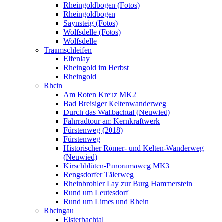
Rheingoldbogen (Fotos)
Rheingoldbogen
Saynsteig (Fotos)
Wolfsdelle (Fotos)
Wolfsdelle
Traumschleifen
Elfenlay
Rheingold im Herbst
Rheingold
Rhein
Am Roten Kreuz MK2
Bad Breisiger Keltenwanderweg
Durch das Wallbachtal (Neuwied)
Fahrradtour am Kernkraftwerk
Fürstenweg (2018)
Fürstenweg
Historischer Römer- und Kelten-Wanderweg
(Neuwied)
Kirschblüten-Panoramaweg MK3
Rengsdorfer Tälerweg
Rheinbrohler Lay zur Burg Hammerstein
Rund um Leutesdorf
Rund um Limes und Rhein
Rheingau
Elsterbachtal