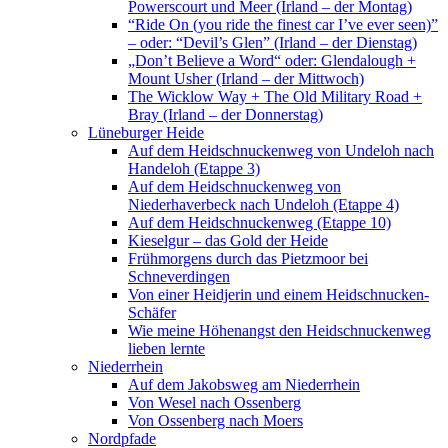
Powerscourt und Meer (Irland – der Montag)
“Ride On (you ride the finest car I’ve ever seen)”
– oder: “Devil’s Glen” (Irland – der Dienstag)
„Don’t Believe a Word“ oder: Glendalough +
Mount Usher (Irland – der Mittwoch)
The Wicklow Way + The Old Military Road +
Bray (Irland – der Donnerstag)
Lüneburger Heide
Auf dem Heidschnuckenweg von Undeloh nach
Handeloh (Etappe 3)
Auf dem Heidschnuckenweg von
Niederhaverbeck nach Undeloh (Etappe 4)
Auf dem Heidschnuckenweg (Etappe 10)
Kieselgur – das Gold der Heide
Frühmorgens durch das Pietzmoor bei
Schneverdingen
Von einer Heidjerin und einem Heidschnucken-
Schäfer
Wie meine Höhenangst den Heidschnuckenweg
lieben lernte
Niederrhein
Auf dem Jakobsweg am Niederrhein
Von Wesel nach Ossenberg
Von Ossenberg nach Moers
Nordpfade