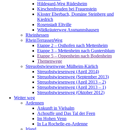
Hildegard-Weg Rüdesheim
Kirschenfreuden bei Frauenstein
Kloster Eberbach, Domäne Steinberg und
Kiedrich
Rosenstadt Eltville
Wildkräuterweg Assmannshausen
Rheinhessen
RheinTerrassenWeg
Etappe 2 – Osthofen nach Mettenheim
Etappe 3 – Mettenheim nach Guntersblum
Etappe 5 – Oppenheim nach Bodenheim
Themenwege
Streuobstwiesenwege Mülheim-Kärlich
Streuobstwiesenweg (April 2014)
Streuobstwiesenweg (September 2013)
Streuobstwiesenweg (April 2013 – 2)
Streuobstwiesenweg (April 2013 – 1)
Streuobstwiesenweg (Oktober 2012)
Weiter weg
Ardennen
Ankunft in Vielsalm
Achouffe und Das Tal der Feen
Im Hohen Venn
In La Rochelle-en-Ardenne
Irland