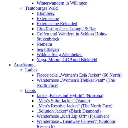
Winterwandern in Willingen
Teutoburger Wald
Blomberg
Externsteine
Externsteine Reloaded
Gin-Tasting faces Lounge & Bar
Golfen und Wandern in Schloss Holte-
Stukenbrock
Nieheim
Segelfliegen
Wildnis-Steig Altenbeken
Yoga, Moore, GOP und Bielefeld
Ausrüstung
Ladies
Fleecejacke „Women‘s Esja Jacket“ (66 North)
Wanderhose „Women’s Trekker Pant“ (The
North Face)
Gents
Jacke „Falkestind Hybrid“ (Norrøna)
„Men’s Spire Jacket“ (Vaude)
„Men’s Resolve Jacket“ (The North Face)
„Solution Jacket“ (Black Diamond)
Wanderhose „Karl Zip-Off“ (Fjällräven)
Wanderhose „Treadway Convert“ (Outdoor
Research)