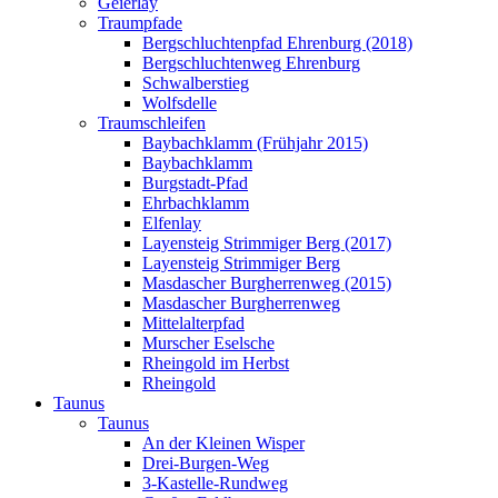
Geierlay
Traumpfade
Bergschluchtenpfad Ehrenburg (2018)
Bergschluchtenweg Ehrenburg
Schwalberstieg
Wolfsdelle
Traumschleifen
Baybachklamm (Frühjahr 2015)
Baybachklamm
Burgstadt-Pfad
Ehrbachklamm
Elfenlay
Layensteig Strimmiger Berg (2017)
Layensteig Strimmiger Berg
Masdascher Burgherrenweg (2015)
Masdascher Burgherrenweg
Mittelalterpfad
Murscher Eselsche
Rheingold im Herbst
Rheingold
Taunus
Taunus
An der Kleinen Wisper
Drei-Burgen-Weg
3-Kastelle-Rundweg