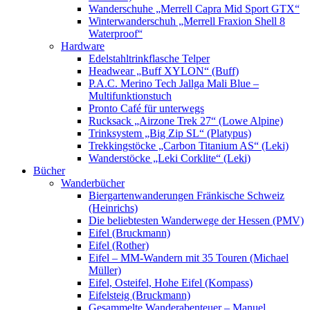
Wanderschuhe „Merrell Capra Mid Sport GTX“
Winterwanderschuh „Merrell Fraxion Shell 8
Waterproof“
Hardware
Edelstahltrinkflasche Telper
Headwear „Buff XYLON“ (Buff)
P.A.C. Merino Tech Jallga Mali Blue –
Multifunktionstuch
Pronto Café für unterwegs
Rucksack „Airzone Trek 27“ (Lowe Alpine)
Trinksystem „Big Zip SL“ (Platypus)
Trekkingstöcke „Carbon Titanium AS“ (Leki)
Wanderstöcke „Leki Corklite“ (Leki)
Bücher
Wanderbücher
Biergartenwanderungen Fränkische Schweiz
(Heinrichs)
Die beliebtesten Wanderwege der Hessen (PMV)
Eifel (Bruckmann)
Eifel (Rother)
Eifel – MM-Wandern mit 35 Touren (Michael
Müller)
Eifel, Osteifel, Hohe Eifel (Kompass)
Eifelsteig (Bruckmann)
Gesammelte Wanderabenteuer – Manuel