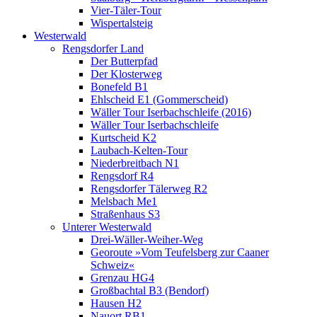
Vier-Täler-Tour
Wispertalsteig
Westerwald
Rengsdorfer Land
Der Butterpfad
Der Klosterweg
Bonefeld B1
Ehlscheid E1 (Gommerscheid)
Wäller Tour Iserbachschleife (2016)
Wäller Tour Iserbachschleife
Kurtscheid K2
Laubach-Kelten-Tour
Niederbreitbach N1
Rengsdorf R4
Rengsdorfer Tälerweg R2
Melsbach Me1
Straßenhaus S3
Unterer Westerwald
Drei-Wäller-Weiher-Weg
Georoute »Vom Teufelsberg zur Caaner
Schweiz«
Grenzau HG4
Großbachtal B3 (Bendorf)
Hausen H2
Nauort RB1