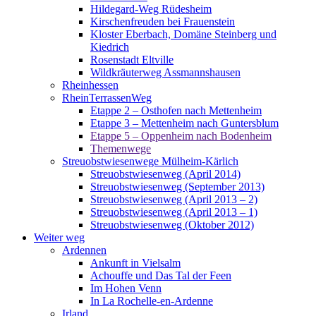
Hildegard-Weg Rüdesheim
Kirschenfreuden bei Frauenstein
Kloster Eberbach, Domäne Steinberg und
Kiedrich
Rosenstadt Eltville
Wildkräuterweg Assmannshausen
Rheinhessen
RheinTerrassenWeg
Etappe 2 – Osthofen nach Mettenheim
Etappe 3 – Mettenheim nach Guntersblum
Etappe 5 – Oppenheim nach Bodenheim
Themenwege
Streuobstwiesenwege Mülheim-Kärlich
Streuobstwiesenweg (April 2014)
Streuobstwiesenweg (September 2013)
Streuobstwiesenweg (April 2013 – 2)
Streuobstwiesenweg (April 2013 – 1)
Streuobstwiesenweg (Oktober 2012)
Weiter weg
Ardennen
Ankunft in Vielsalm
Achouffe und Das Tal der Feen
Im Hohen Venn
In La Rochelle-en-Ardenne
Irland