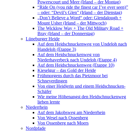
Powerscourt und Meer (Irland – der Montag)
“Ride On (you ride the finest car I’ve ever seen)”
– oder: “Devil’s Glen” (Irland – der Dienstag)
„Don’t Believe a Word“ oder: Glendalough +
Mount Usher (Irland – der Mittwoch)
The Wicklow Way + The Old Military Road +
Bray (Irland – der Donnerstag)
Lüneburger Heide
Auf dem Heidschnuckenweg von Undeloh nach
Handeloh (Etappe 3)
Auf dem Heidschnuckenweg von
Niederhaverbeck nach Undeloh (Etappe 4)
Auf dem Heidschnuckenweg (Etappe 10)
Kieselgur – das Gold der Heide
Frühmorgens durch das Pietzmoor bei
Schneverdingen
Von einer Heidjerin und einem Heidschnucken-
Schäfer
Wie meine Höhenangst den Heidschnuckenweg
lieben lernte
Niederrhein
Auf dem Jakobsweg am Niederrhein
Von Wesel nach Ossenberg
Von Ossenberg nach Moers
Nordpfade