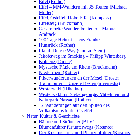
Eifel (Rother)
Eifel – MM-Wandern mit 35 Touren (Michael
Müller)
Eifel, Osteifel, Hohe Eifel (Kompass)
Eifelsteig (Bruckmann)
Gesammelte Wanderabenteuer – Manuel
Andrack
100 Tage Heimat – Jens Franke
Hunsrück (Rother)
Irland: Dingle Way (Conrad Stein)
Jakobsweg im Smoking – Philipp Winterberg
Koblenz (Droste)
Mystische Pfade am Rhein (Bruckmann)
Niederrhein (Rother)
Pilgerwanderungen an der Mosel (Droste)
Traumtouren – Unsere Besten (ideemedia)
Westerwald (Hikeline)
Westerwald mit Siebengebirge, Mittelrhein und
Naturpark Nassau (Rother)
12 Wanderungen auf den Spuren des
Vulkanismus in der Osteifel
Natur, Kultur & Geschichte
Bäume und Sträucher (BLV)
Blumenführer für unterwegs (Kosmos)
Der Kosmos Tier- und Pflanzenführer (Kosmos)