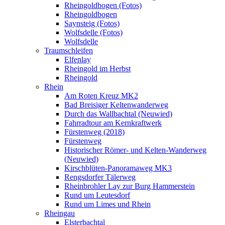
Rheingoldbogen (Fotos)
Rheingoldbogen
Saynsteig (Fotos)
Wolfsdelle (Fotos)
Wolfsdelle
Traumschleifen
Elfenlay
Rheingold im Herbst
Rheingold
Rhein
Am Roten Kreuz MK2
Bad Breisiger Keltenwanderweg
Durch das Wallbachtal (Neuwied)
Fahrradtour am Kernkraftwerk
Fürstenweg (2018)
Fürstenweg
Historischer Römer- und Kelten-Wanderweg
(Neuwied)
Kirschblüten-Panoramaweg MK3
Rengsdorfer Tälerweg
Rheinbrohler Lay zur Burg Hammerstein
Rund um Leutesdorf
Rund um Limes und Rhein
Rheingau
Elsterbachtal