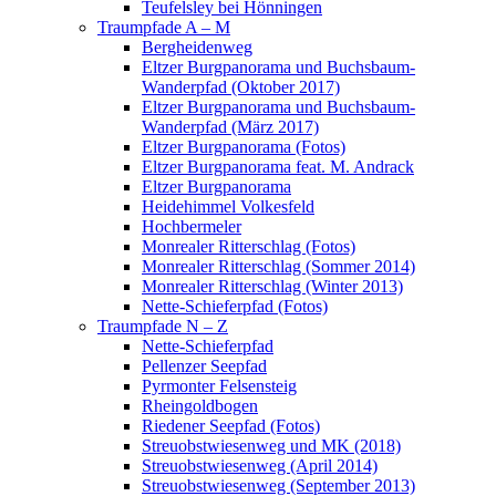
Teufelsley bei Hönningen
Traumpfade A – M
Bergheidenweg
Eltzer Burgpanorama und Buchsbaum-
Wanderpfad (Oktober 2017)
Eltzer Burgpanorama und Buchsbaum-
Wanderpfad (März 2017)
Eltzer Burgpanorama (Fotos)
Eltzer Burgpanorama feat. M. Andrack
Eltzer Burgpanorama
Heidehimmel Volkesfeld
Hochbermeler
Monrealer Ritterschlag (Fotos)
Monrealer Ritterschlag (Sommer 2014)
Monrealer Ritterschlag (Winter 2013)
Nette-Schieferpfad (Fotos)
Traumpfade N – Z
Nette-Schieferpfad
Pellenzer Seepfad
Pyrmonter Felsensteig
Rheingoldbogen
Riedener Seepfad (Fotos)
Streuobstwiesenweg und MK (2018)
Streuobstwiesenweg (April 2014)
Streuobstwiesenweg (September 2013)