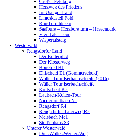
Großer Feldberg
Herzweg des Friedens
Im Usinger Land
Limeskastell Pohl
Rund um Idstein
Saalburg – Herzbergturm – Hessenpark
Vier-Täler-Tour
Wispertalsteig
Westerwald
Rengsdorfer Land
Der Butterpfad
Der Klosterweg
Bonefeld B1
Ehlscheid E1 (Gommerscheid)
Wäller Tour Iserbachschleife (2016)
Wäller Tour Iserbachschleife
Kurtscheid K2
Laubach-Kelten-Tour
Niederbreitbach N1
Rengsdorf R4
Rengsdorfer Tälerweg R2
Melsbach Me1
Straßenhaus S3
Unterer Westerwald
Drei-Wäller-Weiher-Weg