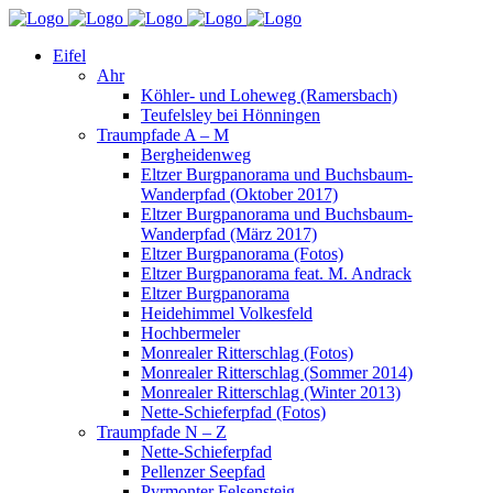
Eifel
Ahr
Köhler- und Loheweg (Ramersbach)
Teufelsley bei Hönningen
Traumpfade A – M
Bergheidenweg
Eltzer Burgpanorama und Buchsbaum-
Wanderpfad (Oktober 2017)
Eltzer Burgpanorama und Buchsbaum-
Wanderpfad (März 2017)
Eltzer Burgpanorama (Fotos)
Eltzer Burgpanorama feat. M. Andrack
Eltzer Burgpanorama
Heidehimmel Volkesfeld
Hochbermeler
Monrealer Ritterschlag (Fotos)
Monrealer Ritterschlag (Sommer 2014)
Monrealer Ritterschlag (Winter 2013)
Nette-Schieferpfad (Fotos)
Traumpfade N – Z
Nette-Schieferpfad
Pellenzer Seepfad
Pyrmonter Felsensteig