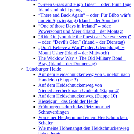
“Green Grass and High Tides” – oder: Fünf Tage
Irland sind nicht genug …
“There and Back Again” – oder: Für Bilbo wär’s
nur ein Spaziergang (Irland – der Sonntag)
“One of those Days in Ireland” – oder:
Powerscourt und Meer (Irland – der Montag)
“Ride On (you ride the finest car I’ve ever seen)”
– oder: “Devil’s Glen” (Irland – der Dienstag)
„Don’t Believe a Word“ oder: Glendalough +
Mount Usher (Irland – der Mittwoch)
The Wicklow Way + The Old Military Road +
Bray (Irland – der Donnerstag)
Lüneburger Heide
Auf dem Heidschnuckenweg von Undeloh nach
Handeloh (Etappe 3)
Auf dem Heidschnuckenweg von
Niederhaverbeck nach Undeloh (Etappe 4)
Auf dem Heidschnuckenweg (Etappe 10)
Kieselgur – das Gold der Heide
Frühmorgens durch das Pietzmoor bei
Schneverdingen
Von einer Heidjerin und einem Heidschnucken-
Schäfer
Wie meine Höhenangst den Heidschnuckenweg
lieben lernte