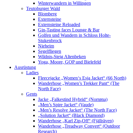
Winterwandern in Willingen
Teutoburger Wald
Blomberg
Externsteine
Externsteine Reloaded
Gin-Tasting faces Lounge & Bar
Golfen und Wandern in Schloss Holte-
Stukenbrock
Nieheim
Segelfliegen
Wildnis-Steig Altenbeken
Yoga, Moore, GOP und Bielefeld
Ausrüstung
Ladies
Fleecejacke „Women‘s Esja Jacket“ (66 North)
Wanderhose „Women’s Trekker Pant“ (The
North Face)
Gents
Jacke „Falkestind Hybrid“ (Norrøna)
„Men’s Spire Jacket“ (Vaude)
„Men’s Resolve Jacket“ (The North Face)
„Solution Jacket“ (Black Diamond)
Wanderhose „Karl Zip-Off“ (Fjällräven)
Wanderhose „Treadway Convert“ (Outdoor
Research)