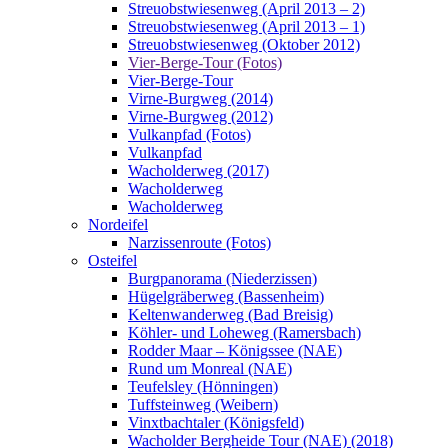
Streuobstwiesenweg (April 2013 – 2)
Streuobstwiesenweg (April 2013 – 1)
Streuobstwiesenweg (Oktober 2012)
Vier-Berge-Tour (Fotos)
Vier-Berge-Tour
Virne-Burgweg (2014)
Virne-Burgweg (2012)
Vulkanpfad (Fotos)
Vulkanpfad
Wacholderweg (2017)
Wacholderweg
Wacholderweg
Nordeifel
Narzissenroute (Fotos)
Osteifel
Burgpanorama (Niederzissen)
Hügelgräberweg (Bassenheim)
Keltenwanderweg (Bad Breisig)
Köhler- und Loheweg (Ramersbach)
Rodder Maar – Königssee (NAE)
Rund um Monreal (NAE)
Teufelsley (Hönningen)
Tuffsteinweg (Weibern)
Vinxtbachtaler (Königsfeld)
Wacholder Bergheide Tour (NAE) (2018)