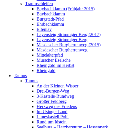
Traumschleifen
Baybachklamm (Frühjahr 2015)
Baybachklamm
Burgstadt-Pfad
Ehrbachklamm
Elfenlay
Layensteig Strimmiger Berg (2017)
Layensteig Strimmiger Berg
Masdascher Burgherrenweg (2015)
Masdascher Burgherrenweg
Mittelalterpfad
Murscher Eselsche
Rheingold im Herbst
Rheingold
Taunus
Taunus
An der Kleinen Wisper
Drei-Burgen-Weg
3-Kastelle-Rundweg
Großer Feldberg
Herzweg des Friedens
Im Usinger Land
Limeskastell Pohl
Rund um Idstein
Saalburg – Herzbergturm – Hessenpark