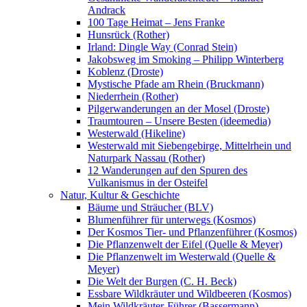
Andrack
100 Tage Heimat – Jens Franke
Hunsrück (Rother)
Irland: Dingle Way (Conrad Stein)
Jakobsweg im Smoking – Philipp Winterberg
Koblenz (Droste)
Mystische Pfade am Rhein (Bruckmann)
Niederrhein (Rother)
Pilgerwanderungen an der Mosel (Droste)
Traumtouren – Unsere Besten (ideemedia)
Westerwald (Hikeline)
Westerwald mit Siebengebirge, Mittelrhein und
Naturpark Nassau (Rother)
12 Wanderungen auf den Spuren des
Vulkanismus in der Osteifel
Natur, Kultur & Geschichte
Bäume und Sträucher (BLV)
Blumenführer für unterwegs (Kosmos)
Der Kosmos Tier- und Pflanzenführer (Kosmos)
Die Pflanzenwelt der Eifel (Quelle & Meyer)
Die Pflanzenwelt im Westerwald (Quelle &
Meyer)
Die Welt der Burgen (C. H. Beck)
Essbare Wildkräuter und Wildbeeren (Kosmos)
Mein Wildkräuter-Führer (Bassermann)