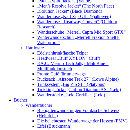
„Men’s Spire Jacket“ (Vaude)
„Men’s Resolve Jacket“ (The North Face)
„Solution Jacket“ (Black Diamond)
Wanderhose „Karl Zip-Off“ (Fjällräven)
Wanderhose „Treadway Convert“ (Outdoor
Research)
Wanderschuhe „Merrell Capra Mid Sport GTX“
Winterwanderschuh „Merrell Fraxion Shell 8
Waterproof“
Hardware
Edelstahltrinkflasche Telper
Headwear „Buff XYLON“ (Buff)
P.A.C. Merino Tech Jallga Mali Blue –
Multifunktionstuch
Pronto Café für unterwegs
Rucksack „Airzone Trek 27“ (Lowe Alpine)
Trinksystem „Big Zip SL“ (Platypus)
Trekkingstöcke „Carbon Titanium AS“ (Leki)
Wanderstöcke „Leki Corklite“ (Leki)
Bücher
Wanderbücher
Biergartenwanderungen Fränkische Schweiz
(Heinrichs)
Die beliebtesten Wanderwege der Hessen (PMV)
Eifel (Bruckmann)