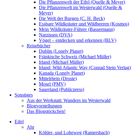
Die Pflanzenwelt der Eifel (Quelle & Meyer)
Die Pflanzenwelt im Westerwald (Quelle &
Meyer)
Die Welt der Burgen (C. H. Beck)
Essbare Wildkräuter und Wildbeeren (Kosmos)
Mein Wildkräuter-Führer (Bassermann)
Narzissen (DVA)
Vögel – entdecken und erkennen (BLV)
Reisebücher
Dublin (Lonely Planet)
Fränkische Schweiz (Michael Müller)
Irland (Michael Müller)
Irland: Wild Atlantic Way (Conrad Stein Verlag)
Kanada (Lonely Planet)
Mittelrhein (Droste)
Mosel (PMV)
Sauerland (Publicpress)
Sonstiges
Aus der Werkstatt: Wandern im Westerwald
Blogvorstellungen
Das Blogstöckchen!
Eifel
Ahr
Köhler- und Loheweg (Ramersbach)