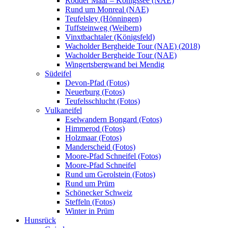
Rodder Maar – Königssee (NAE)
Rund um Monreal (NAE)
Teufelsley (Hönningen)
Tuffsteinweg (Weibern)
Vinxtbachtaler (Königsfeld)
Wacholder Bergheide Tour (NAE) (2018)
Wacholder Bergheide Tour (NAE)
Wingertsbergwand bei Mendig
Südeifel
Devon-Pfad (Fotos)
Neuerburg (Fotos)
Teufelsschlucht (Fotos)
Vulkaneifel
Eselwandern Bongard (Fotos)
Himmerod (Fotos)
Holzmaar (Fotos)
Manderscheid (Fotos)
Moore-Pfad Schneifel (Fotos)
Moore-Pfad Schneifel
Rund um Gerolstein (Fotos)
Rund um Prüm
Schönecker Schweiz
Steffeln (Fotos)
Winter in Prüm
Hunsrück