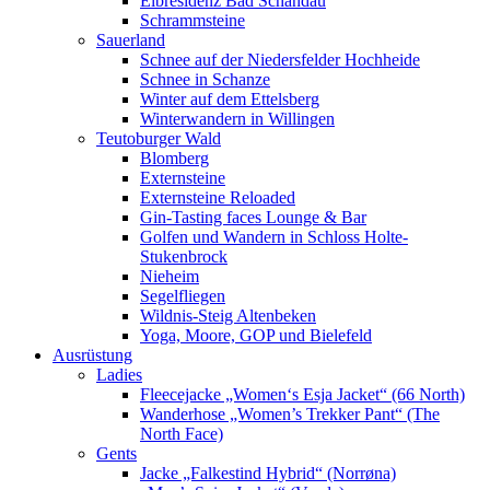
Elbresidenz Bad Schandau
Schrammsteine
Sauerland
Schnee auf der Niedersfelder Hochheide
Schnee in Schanze
Winter auf dem Ettelsberg
Winterwandern in Willingen
Teutoburger Wald
Blomberg
Externsteine
Externsteine Reloaded
Gin-Tasting faces Lounge & Bar
Golfen und Wandern in Schloss Holte-
Stukenbrock
Nieheim
Segelfliegen
Wildnis-Steig Altenbeken
Yoga, Moore, GOP und Bielefeld
Ausrüstung
Ladies
Fleecejacke „Women‘s Esja Jacket“ (66 North)
Wanderhose „Women’s Trekker Pant“ (The
North Face)
Gents
Jacke „Falkestind Hybrid“ (Norrøna)