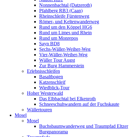
Nonnenbachtal (Datzeroth)
Pfahlberg RB3 (Caan)
Rheinschleife Fürstenweg
Römer- und Keltenwanderweg
Rund um den Köppel HG6
Rund um Limes und Rhein
Rund um Monrepos
Sayn BD8
Sechs-Wäller-Weiher-Weg
Vier-Wäller-Weiher-Weg
Wäller Tour Augst
Zur Burg Hammerstein
Erlebnisschleifen
Basaltbogen
Katzenschleif
Wiedblick-Tour
Hoher Westerwald
Das Elbbachtal bei Elkenroth
Schneeschuhwandern auf der Fuchskaute
Wällertouren
Mosel
Mosel
Buchsbaumwanderweg und Traumpfad Eltzer
Burgpanorama