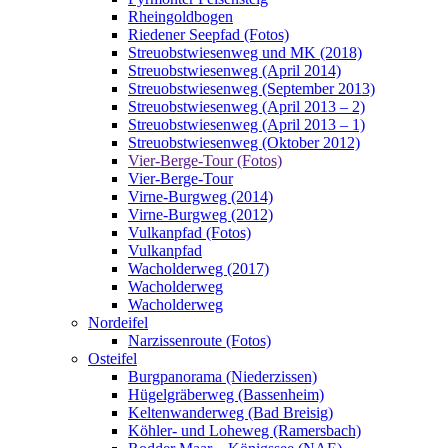
Rheingoldbogen
Riedener Seepfad (Fotos)
Streuobstwiesenweg und MK (2018)
Streuobstwiesenweg (April 2014)
Streuobstwiesenweg (September 2013)
Streuobstwiesenweg (April 2013 – 2)
Streuobstwiesenweg (April 2013 – 1)
Streuobstwiesenweg (Oktober 2012)
Vier-Berge-Tour (Fotos)
Vier-Berge-Tour
Virne-Burgweg (2014)
Virne-Burgweg (2012)
Vulkanpfad (Fotos)
Vulkanpfad
Wacholderweg (2017)
Wacholderweg
Wacholderweg
Nordeifel
Narzissenroute (Fotos)
Osteifel
Burgpanorama (Niederzissen)
Hügelgräberweg (Bassenheim)
Keltenwanderweg (Bad Breisig)
Köhler- und Loheweg (Ramersbach)