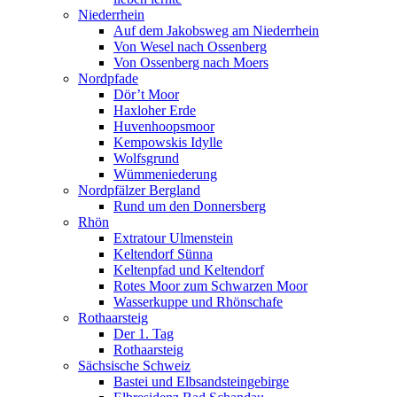
Niederrhein
Auf dem Jakobsweg am Niederrhein
Von Wesel nach Ossenberg
Von Ossenberg nach Moers
Nordpfade
Dör’t Moor
Haxloher Erde
Huvenhoopsmoor
Kempowskis Idylle
Wolfsgrund
Wümmeniederung
Nordpfälzer Bergland
Rund um den Donnersberg
Rhön
Extratour Ulmenstein
Keltendorf Sünna
Keltenpfad und Keltendorf
Rotes Moor zum Schwarzen Moor
Wasserkuppe und Rhönschafe
Rothaarsteig
Der 1. Tag
Rothaarsteig
Sächsische Schweiz
Bastei und Elbsandsteingebirge