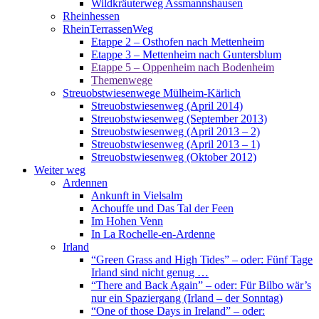
Wildkräuterweg Assmannshausen
Rheinhessen
RheinTerrassenWeg
Etappe 2 – Osthofen nach Mettenheim
Etappe 3 – Mettenheim nach Guntersblum
Etappe 5 – Oppenheim nach Bodenheim
Themenwege
Streuobstwiesenwege Mülheim-Kärlich
Streuobstwiesenweg (April 2014)
Streuobstwiesenweg (September 2013)
Streuobstwiesenweg (April 2013 – 2)
Streuobstwiesenweg (April 2013 – 1)
Streuobstwiesenweg (Oktober 2012)
Weiter weg
Ardennen
Ankunft in Vielsalm
Achouffe und Das Tal der Feen
Im Hohen Venn
In La Rochelle-en-Ardenne
Irland
“Green Grass and High Tides” – oder: Fünf Tage
Irland sind nicht genug …
“There and Back Again” – oder: Für Bilbo wär’s
nur ein Spaziergang (Irland – der Sonntag)
“One of those Days in Ireland” – oder: