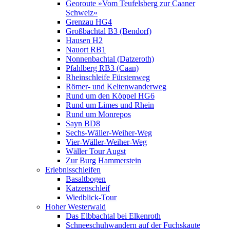
Georoute »Vom Teufelsberg zur Caaner
Schweiz«
Grenzau HG4
Großbachtal B3 (Bendorf)
Hausen H2
Nauort RB1
Nonnenbachtal (Datzeroth)
Pfahlberg RB3 (Caan)
Rheinschleife Fürstenweg
Römer- und Keltenwanderweg
Rund um den Köppel HG6
Rund um Limes und Rhein
Rund um Monrepos
Sayn BD8
Sechs-Wäller-Weiher-Weg
Vier-Wäller-Weiher-Weg
Wäller Tour Augst
Zur Burg Hammerstein
Erlebnisschleifen
Basaltbogen
Katzenschleif
Wiedblick-Tour
Hoher Westerwald
Das Elbbachtal bei Elkenroth
Schneeschuhwandern auf der Fuchskaute