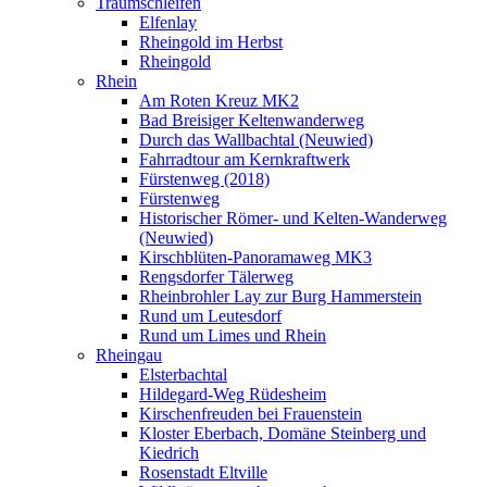
Traumschleifen
Elfenlay
Rheingold im Herbst
Rheingold
Rhein
Am Roten Kreuz MK2
Bad Breisiger Keltenwanderweg
Durch das Wallbachtal (Neuwied)
Fahrradtour am Kernkraftwerk
Fürstenweg (2018)
Fürstenweg
Historischer Römer- und Kelten-Wanderweg
(Neuwied)
Kirschblüten-Panoramaweg MK3
Rengsdorfer Tälerweg
Rheinbrohler Lay zur Burg Hammerstein
Rund um Leutesdorf
Rund um Limes und Rhein
Rheingau
Elsterbachtal
Hildegard-Weg Rüdesheim
Kirschenfreuden bei Frauenstein
Kloster Eberbach, Domäne Steinberg und
Kiedrich
Rosenstadt Eltville