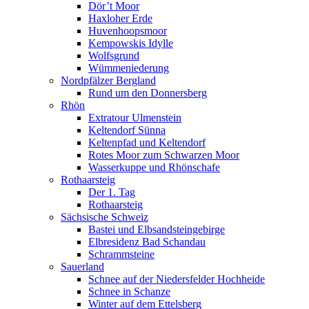
Dör’t Moor
Haxloher Erde
Huvenhoopsmoor
Kempowskis Idylle
Wolfsgrund
Wümmeniederung
Nordpfälzer Bergland
Rund um den Donnersberg
Rhön
Extratour Ulmenstein
Keltendorf Sünna
Keltenpfad und Keltendorf
Rotes Moor zum Schwarzen Moor
Wasserkuppe und Rhönschafe
Rothaarsteig
Der 1. Tag
Rothaarsteig
Sächsische Schweiz
Bastei und Elbsandsteingebirge
Elbresidenz Bad Schandau
Schrammsteine
Sauerland
Schnee auf der Niedersfelder Hochheide
Schnee in Schanze
Winter auf dem Ettelsberg