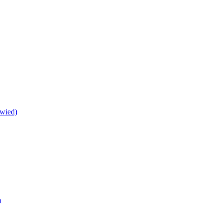
wied)
h