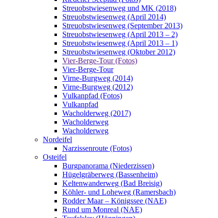
Streuobstwiesenweg und MK (2018)
Streuobstwiesenweg (April 2014)
Streuobstwiesenweg (September 2013)
Streuobstwiesenweg (April 2013 – 2)
Streuobstwiesenweg (April 2013 – 1)
Streuobstwiesenweg (Oktober 2012)
Vier-Berge-Tour (Fotos)
Vier-Berge-Tour
Virne-Burgweg (2014)
Virne-Burgweg (2012)
Vulkanpfad (Fotos)
Vulkanpfad
Wacholderweg (2017)
Wacholderweg
Wacholderweg
Nordeifel
Narzissenroute (Fotos)
Osteifel
Burgpanorama (Niederzissen)
Hügelgräberweg (Bassenheim)
Keltenwanderweg (Bad Breisig)
Köhler- und Loheweg (Ramersbach)
Rodder Maar – Königssee (NAE)
Rund um Monreal (NAE)