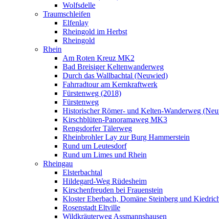
Wolfsdelle
Traumschleifen
Elfenlay
Rheingold im Herbst
Rheingold
Rhein
Am Roten Kreuz MK2
Bad Breisiger Keltenwanderweg
Durch das Wallbachtal (Neuwied)
Fahrradtour am Kernkraftwerk
Fürstenweg (2018)
Fürstenweg
Historischer Römer- und Kelten-Wanderweg (Neu
Kirschblüten-Panoramaweg MK3
Rengsdorfer Tälerweg
Rheinbrohler Lay zur Burg Hammerstein
Rund um Leutesdorf
Rund um Limes und Rhein
Rheingau
Elsterbachtal
Hildegard-Weg Rüdesheim
Kirschenfreuden bei Frauenstein
Kloster Eberbach, Domäne Steinberg und Kiedric
Rosenstadt Eltville
Wildkräuterweg Assmannshausen