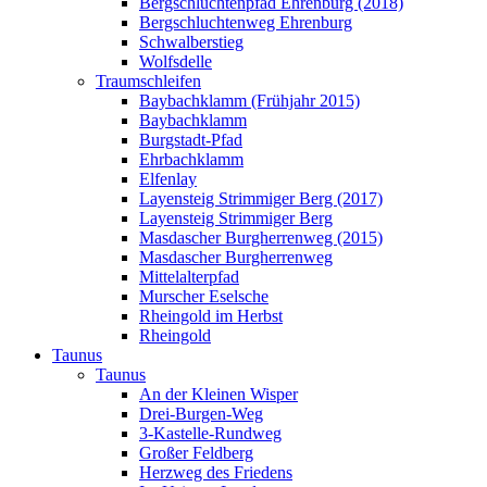
Bergschluchtenpfad Ehrenburg (2018)
Bergschluchtenweg Ehrenburg
Schwalberstieg
Wolfsdelle
Traumschleifen
Baybachklamm (Frühjahr 2015)
Baybachklamm
Burgstadt-Pfad
Ehrbachklamm
Elfenlay
Layensteig Strimmiger Berg (2017)
Layensteig Strimmiger Berg
Masdascher Burgherrenweg (2015)
Masdascher Burgherrenweg
Mittelalterpfad
Murscher Eselsche
Rheingold im Herbst
Rheingold
Taunus
Taunus
An der Kleinen Wisper
Drei-Burgen-Weg
3-Kastelle-Rundweg
Großer Feldberg
Herzweg des Friedens