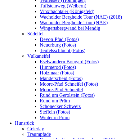
Teufelsley (Hönningen)
Tuffsteinweg (Weibern)
Vinxtbachtaler (Königsfeld)
Wacholder Bergheide Tour (NAE) (2018)
Wacholder Bergheide Tour (NAE)
Wingertsbergwand bei Mendig
Südeifel
Devon-Pfad (Fotos)
Neuerburg (Fotos)
Teufelsschlucht (Fotos)
Vulkaneifel
Eselwandern Bongard (Fotos)
Himmerod (Fotos)
Holzmaar (Fotos)
Manderscheid (Fotos)
Moore-Pfad Schneifel (Fotos)
Moore-Pfad Schneifel
Rund um Gerolstein (Fotos)
Rund um Prüm
Schönecker Schweiz
Steffeln (Fotos)
Winter in Prüm
Hunsrück
Geierlay
Traumpfade