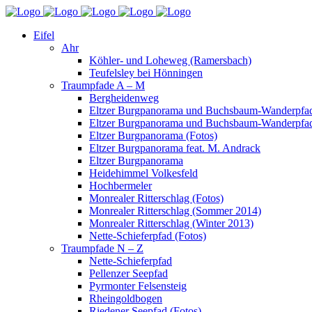
Eifel
Ahr
Köhler- und Loheweg (Ramersbach)
Teufelsley bei Hönningen
Traumpfade A – M
Bergheidenweg
Eltzer Burgpanorama und Buchsbaum-Wanderpfad
Eltzer Burgpanorama und Buchsbaum-Wanderpfad
Eltzer Burgpanorama (Fotos)
Eltzer Burgpanorama feat. M. Andrack
Eltzer Burgpanorama
Heidehimmel Volkesfeld
Hochbermeler
Monrealer Ritterschlag (Fotos)
Monrealer Ritterschlag (Sommer 2014)
Monrealer Ritterschlag (Winter 2013)
Nette-Schieferpfad (Fotos)
Traumpfade N – Z
Nette-Schieferpfad
Pellenzer Seepfad
Pyrmonter Felsensteig
Rheingoldbogen
Riedener Seepfad (Fotos)