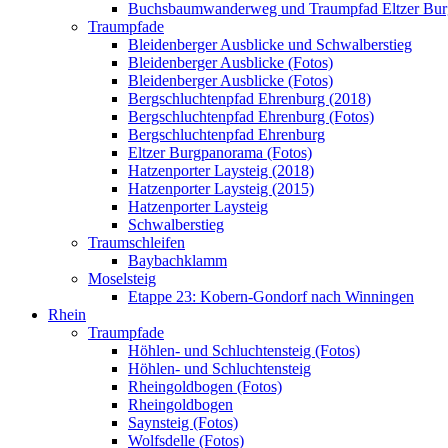
Buchsbaumwanderweg und Traumpfad Eltzer Bu
Traumpfade
Bleidenberger Ausblicke und Schwalberstieg
Bleidenberger Ausblicke (Fotos)
Bleidenberger Ausblicke (Fotos)
Bergschluchtenpfad Ehrenburg (2018)
Bergschluchtenpfad Ehrenburg (Fotos)
Bergschluchtenpfad Ehrenburg
Eltzer Burgpanorama (Fotos)
Hatzenporter Laysteig (2018)
Hatzenporter Laysteig (2015)
Hatzenporter Laysteig
Schwalberstieg
Traumschleifen
Baybachklamm
Moselsteig
Etappe 23: Kobern-Gondorf nach Winningen
Rhein
Traumpfade
Höhlen- und Schluchtensteig (Fotos)
Höhlen- und Schluchtensteig
Rheingoldbogen (Fotos)
Rheingoldbogen
Saynsteig (Fotos)
Wolfsdelle (Fotos)