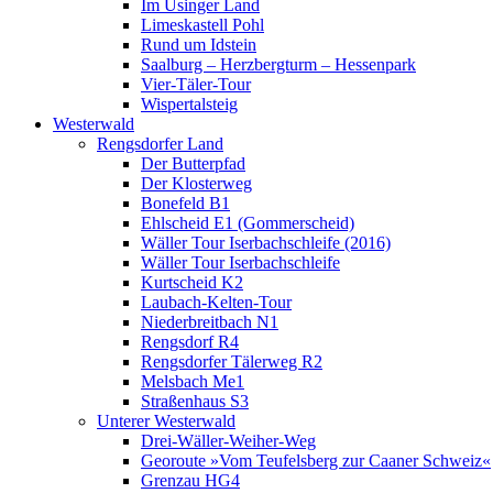
Im Usinger Land
Limeskastell Pohl
Rund um Idstein
Saalburg – Herzbergturm – Hessenpark
Vier-Täler-Tour
Wispertalsteig
Westerwald
Rengsdorfer Land
Der Butterpfad
Der Klosterweg
Bonefeld B1
Ehlscheid E1 (Gommerscheid)
Wäller Tour Iserbachschleife (2016)
Wäller Tour Iserbachschleife
Kurtscheid K2
Laubach-Kelten-Tour
Niederbreitbach N1
Rengsdorf R4
Rengsdorfer Tälerweg R2
Melsbach Me1
Straßenhaus S3
Unterer Westerwald
Drei-Wäller-Weiher-Weg
Georoute »Vom Teufelsberg zur Caaner Schweiz«
Grenzau HG4