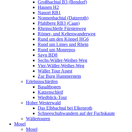
Großbachtal B3 (Bendorf)
Hausen H2
Nauort RB1
Nonnenbachtal (Datzeroth)
Pfahlberg RB3 (Caan)
Rheinschleife Fürstenweg
Römer- und Keltenwanderweg
Rund um den Köppel HG6
Rund um Limes und Rhein
Rund um Monrepos
Sayn BD8
Sechs-Wäller-Weiher-Weg
Vier-Wäller-Weiher-Weg
Wäller Tour Augst
Zur Burg Hammerstein
Erlebnisschleifen
Basaltbogen
Katzenschleif
Wiedblick-Tour
Hoher Westerwald
Das Elbbachtal bei Elkenroth
Schneeschuhwandern auf der Fuchskaute
Wällertouren
Mosel
Mosel