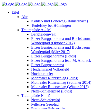
Eifel
Ahr
Köhler- und Loheweg (Ramersbach)
Teufelsley bei Hönningen
Traumpfade A – M
Bergheidenweg
Eltzer Burgpanorama und Buchsbaum-
Wanderpfad (Oktober 2017)
Eltzer Burgpanorama und Buchsbaum-
Wanderpfad (März 2017)
Eltzer Burgpanorama (Fotos)
Eltzer Burgpanorama feat. M. Andrack
Eltzer Burgpanorama
Heidehimmel Volkesfeld
Hochbermeler
Monrealer Ritterschlag (Fotos)
Monrealer Ritterschlag (Sommer 2014)
Monrealer Ritterschlag (Winter 2013)
Nette-Schieferpfad (Fotos)
Traumpfade N – Z
Nette-Schieferpfad
Pellenzer Seepfad
Pyrmonter Felsensteig