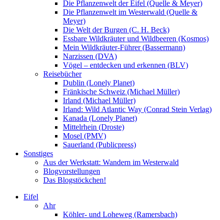
Die Pflanzenwelt der Eifel (Quelle & Meyer)
Die Pflanzenwelt im Westerwald (Quelle &
Meyer)
Die Welt der Burgen (C. H. Beck)
Essbare Wildkräuter und Wildbeeren (Kosmos)
Mein Wildkräuter-Führer (Bassermann)
Narzissen (DVA)
Vögel – entdecken und erkennen (BLV)
Reisebücher
Dublin (Lonely Planet)
Fränkische Schweiz (Michael Müller)
Irland (Michael Müller)
Irland: Wild Atlantic Way (Conrad Stein Verlag)
Kanada (Lonely Planet)
Mittelrhein (Droste)
Mosel (PMV)
Sauerland (Publicpress)
Sonstiges
Aus der Werkstatt: Wandern im Westerwald
Blogvorstellungen
Das Blogstöckchen!
Eifel
Ahr
Köhler- und Loheweg (Ramersbach)