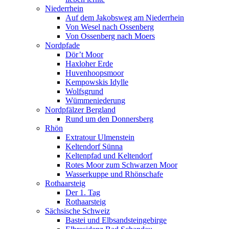
Niederrhein
Auf dem Jakobsweg am Niederrhein
Von Wesel nach Ossenberg
Von Ossenberg nach Moers
Nordpfade
Dör’t Moor
Haxloher Erde
Huvenhoopsmoor
Kempowskis Idylle
Wolfsgrund
Wümmeniederung
Nordpfälzer Bergland
Rund um den Donnersberg
Rhön
Extratour Ulmenstein
Keltendorf Sünna
Keltenpfad und Keltendorf
Rotes Moor zum Schwarzen Moor
Wasserkuppe und Rhönschafe
Rothaarsteig
Der 1. Tag
Rothaarsteig
Sächsische Schweiz
Bastei und Elbsandsteingebirge