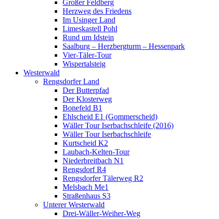
Großer Feldberg
Herzweg des Friedens
Im Usinger Land
Limeskastell Pohl
Rund um Idstein
Saalburg – Herzbergturm – Hessenpark
Vier-Täler-Tour
Wispertalsteig
Westerwald
Rengsdorfer Land
Der Butterpfad
Der Klosterweg
Bonefeld B1
Ehlscheid E1 (Gommerscheid)
Wäller Tour Iserbachschleife (2016)
Wäller Tour Iserbachschleife
Kurtscheid K2
Laubach-Kelten-Tour
Niederbreitbach N1
Rengsdorf R4
Rengsdorfer Tälerweg R2
Melsbach Me1
Straßenhaus S3
Unterer Westerwald
Drei-Wäller-Weiher-Weg