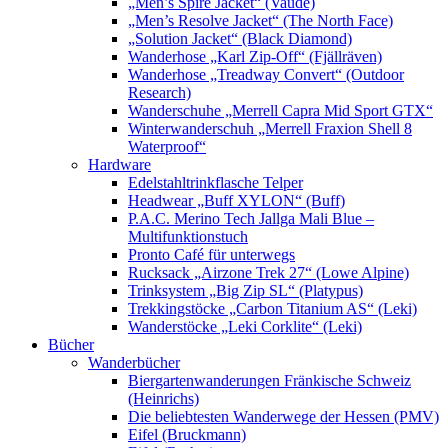
„Men’s Spire Jacket“ (Vaude)
„Men’s Resolve Jacket“ (The North Face)
„Solution Jacket“ (Black Diamond)
Wanderhose „Karl Zip-Off“ (Fjällräven)
Wanderhose „Treadway Convert“ (Outdoor
Research)
Wanderschuhe „Merrell Capra Mid Sport GTX“
Winterwanderschuh „Merrell Fraxion Shell 8
Waterproof“
Hardware
Edelstahltrinkflasche Telper
Headwear „Buff XYLON“ (Buff)
P.A.C. Merino Tech Jallga Mali Blue –
Multifunktionstuch
Pronto Café für unterwegs
Rucksack „Airzone Trek 27“ (Lowe Alpine)
Trinksystem „Big Zip SL“ (Platypus)
Trekkingstöcke „Carbon Titanium AS“ (Leki)
Wanderstöcke „Leki Corklite“ (Leki)
Bücher
Wanderbücher
Biergartenwanderungen Fränkische Schweiz
(Heinrichs)
Die beliebtesten Wanderwege der Hessen (PMV)
Eifel (Bruckmann)