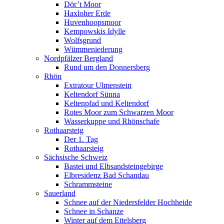
Dör’t Moor
Haxloher Erde
Huvenhoopsmoor
Kempowskis Idylle
Wolfsgrund
Wümmeniederung
Nordpfälzer Bergland
Rund um den Donnersberg
Rhön
Extratour Ulmenstein
Keltendorf Sünna
Keltenpfad und Keltendorf
Rotes Moor zum Schwarzen Moor
Wasserkuppe und Rhönschafe
Rothaarsteig
Der 1. Tag
Rothaarsteig
Sächsische Schweiz
Bastei und Elbsandsteingebirge
Elbresidenz Bad Schandau
Schrammsteine
Sauerland
Schnee auf der Niedersfelder Hochheide
Schnee in Schanze
Winter auf dem Ettelsberg