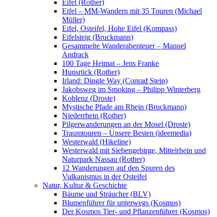
Eifel (Rother)
Eifel – MM-Wandern mit 35 Touren (Michael
Müller)
Eifel, Osteifel, Hohe Eifel (Kompass)
Eifelsteig (Bruckmann)
Gesammelte Wanderabenteuer – Manuel
Andrack
100 Tage Heimat – Jens Franke
Hunsrück (Rother)
Irland: Dingle Way (Conrad Stein)
Jakobsweg im Smoking – Philipp Winterberg
Koblenz (Droste)
Mystische Pfade am Rhein (Bruckmann)
Niederrhein (Rother)
Pilgerwanderungen an der Mosel (Droste)
Traumtouren – Unsere Besten (ideemedia)
Westerwald (Hikeline)
Westerwald mit Siebengebirge, Mittelrhein und
Naturpark Nassau (Rother)
12 Wanderungen auf den Spuren des
Vulkanismus in der Osteifel
Natur, Kultur & Geschichte
Bäume und Sträucher (BLV)
Blumenführer für unterwegs (Kosmos)
Der Kosmos Tier- und Pflanzenführer (Kosmos)