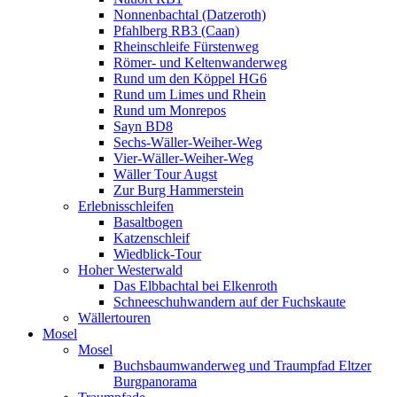
Nonnenbachtal (Datzeroth)
Pfahlberg RB3 (Caan)
Rheinschleife Fürstenweg
Römer- und Keltenwanderweg
Rund um den Köppel HG6
Rund um Limes und Rhein
Rund um Monrepos
Sayn BD8
Sechs-Wäller-Weiher-Weg
Vier-Wäller-Weiher-Weg
Wäller Tour Augst
Zur Burg Hammerstein
Erlebnisschleifen
Basaltbogen
Katzenschleif
Wiedblick-Tour
Hoher Westerwald
Das Elbbachtal bei Elkenroth
Schneeschuhwandern auf der Fuchskaute
Wällertouren
Mosel
Mosel
Buchsbaumwanderweg und Traumpfad Eltzer
Burgpanorama