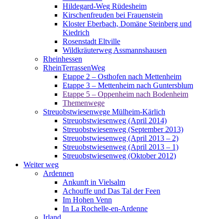
Hildegard-Weg Rüdesheim
Kirschenfreuden bei Frauenstein
Kloster Eberbach, Domäne Steinberg und
Kiedrich
Rosenstadt Eltville
Wildkräuterweg Assmannshausen
Rheinhessen
RheinTerrassenWeg
Etappe 2 – Osthofen nach Mettenheim
Etappe 3 – Mettenheim nach Guntersblum
Etappe 5 – Oppenheim nach Bodenheim
Themenwege
Streuobstwiesenwege Mülheim-Kärlich
Streuobstwiesenweg (April 2014)
Streuobstwiesenweg (September 2013)
Streuobstwiesenweg (April 2013 – 2)
Streuobstwiesenweg (April 2013 – 1)
Streuobstwiesenweg (Oktober 2012)
Weiter weg
Ardennen
Ankunft in Vielsalm
Achouffe und Das Tal der Feen
Im Hohen Venn
In La Rochelle-en-Ardenne
Irland