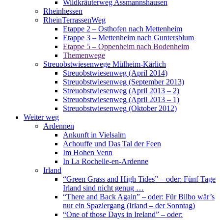
Wildkräuterweg Assmannshausen
Rheinhessen
RheinTerrassenWeg
Etappe 2 – Osthofen nach Mettenheim
Etappe 3 – Mettenheim nach Guntersblum
Etappe 5 – Oppenheim nach Bodenheim
Themenwege
Streuobstwiesenwege Mülheim-Kärlich
Streuobstwiesenweg (April 2014)
Streuobstwiesenweg (September 2013)
Streuobstwiesenweg (April 2013 – 2)
Streuobstwiesenweg (April 2013 – 1)
Streuobstwiesenweg (Oktober 2012)
Weiter weg
Ardennen
Ankunft in Vielsalm
Achouffe und Das Tal der Feen
Im Hohen Venn
In La Rochelle-en-Ardenne
Irland
“Green Grass and High Tides” – oder: Fünf Tage
Irland sind nicht genug …
“There and Back Again” – oder: Für Bilbo wär’s
nur ein Spaziergang (Irland – der Sonntag)
“One of those Days in Ireland” – oder: