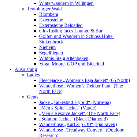
Winterwandern in Willingen
Teutoburger Wald
Blomberg
Externsteine
Externsteine Reloaded
Gin-Tasting faces Lounge & Bar
Golfen und Wandern in Schloss Holte-
Stukenbrock
Nieheim
Segelfliegen
Wildnis-Steig Altenbeken
Yoga, Moore, GOP und Bielefeld
Ausrüstung
Ladies
Fleecejacke „Women‘s Esja Jacket“ (66 North)
Wanderhose „Women’s Trekker Pant“ (The
North Face)
Gents
Jacke „Falkestind Hybrid“ (Norrøna)
„Men’s Spire Jacket“ (Vaude)
„Men’s Resolve Jacket“ (The North Face)
„Solution Jacket“ (Black Diamond)
Wanderhose „Karl Zip-Off“ (Fjällräven)
Wanderhose „Treadway Convert“ (Outdoor
Research)