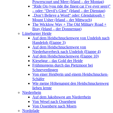
Powerscourt und Meer (Irland – der Montag)
“Ride On (you ride the finest car I’ve ever seen)”
– oder: “Devil’s Glen” (Irland – der Dienstag)
„Don’t Believe a Word“ oder: Glendalough +
Mount Usher (Irland – der Mittwoch)
The Wicklow Way + The Old Military Road +
Bray (Irland – der Donnerstag)
Lüneburger Heide
Auf dem Heidschnuckenweg von Undeloh nach
Handeloh (Etappe 3)
Auf dem Heidschnuckenweg von
Niederhaverbeck nach Undeloh (Etappe 4)
Auf dem Heidschnuckenweg (Etappe 10)
Kieselgur – das Gold der Heide
Frühmorgens durch das Pietzmoor bei
Schneverdingen
Von einer Heidjerin und einem Heidschnucken-
Schäfer
Wie meine Höhenangst den Heidschnuckenweg
lieben lernte
Niederrhein
Auf dem Jakobsweg am Niederrhein
Von Wesel nach Ossenberg
Von Ossenberg nach Moers
Nordpfade