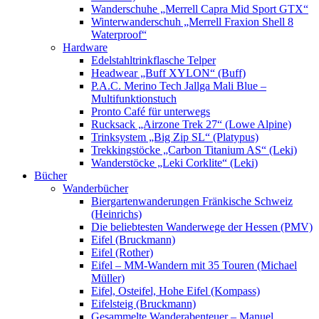
Wanderschuhe „Merrell Capra Mid Sport GTX“
Winterwanderschuh „Merrell Fraxion Shell 8
Waterproof“
Hardware
Edelstahltrinkflasche Telper
Headwear „Buff XYLON“ (Buff)
P.A.C. Merino Tech Jallga Mali Blue –
Multifunktionstuch
Pronto Café für unterwegs
Rucksack „Airzone Trek 27“ (Lowe Alpine)
Trinksystem „Big Zip SL“ (Platypus)
Trekkingstöcke „Carbon Titanium AS“ (Leki)
Wanderstöcke „Leki Corklite“ (Leki)
Bücher
Wanderbücher
Biergartenwanderungen Fränkische Schweiz
(Heinrichs)
Die beliebtesten Wanderwege der Hessen (PMV)
Eifel (Bruckmann)
Eifel (Rother)
Eifel – MM-Wandern mit 35 Touren (Michael
Müller)
Eifel, Osteifel, Hohe Eifel (Kompass)
Eifelsteig (Bruckmann)
Gesammelte Wanderabenteuer – Manuel