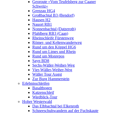
Georoute »Vom Teufelsberg zur Caaner
Schweiz«
Grenzau HG4
Großbachtal B3 (Bendorf)
Hausen H2
Nauort RB1
Nonnenbachtal (Datzeroth)
Pfahlberg RB3 (Caan)
Rheinschleife Fürstenweg
Römer- und Keltenwanderweg
Rund um den Köppel HG6
Rund um Limes und Rhein
Rund um Monrepos
Sayn BD8
Sechs-Wäller-Weiher-Weg
Vier-Wäller-Weiher-Weg
Wäller Tour Augst
Zur Burg Hammerstein
Erlebnisschleifen
Basaltbogen
Katzenschleif
Wiedblick-Tour
Hoher Westerwald
Das Elbbachtal bei Elkenroth
Schneeschuhwandern auf der Fuchskaute