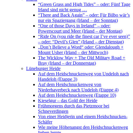
“Green Grass and High Tides” – oder: Fünf Tage
Irland sind nicht genug …
“There and Back Again” – oder: Für Bilbo wär’s
nur ein Spaziergang (Irland – der Sonntag)
“One of those Days in Ireland” – oder:
Powerscourt und Meer (Irland – der Montag)
“Ride On (you ride the finest car I’ve ever seen)”
– oder: “Devil’s Glen” (Irland – der Dienstag)
„Don’t Believe a Word“ oder: Glendalough +
Mount Usher (Irland – der Mittwoch)
The Wicklow Way + The Old Military Road +
Bray (Irland – der Donnerstag)
Lüneburger Heide
Auf dem Heidschnuckenweg von Undeloh nach
Handeloh (Etappe 3)
Auf dem Heidschnuckenweg von
Niederhaverbeck nach Undeloh (Etappe 4)
Auf dem Heidschnuckenweg (Etappe 10)
Kieselgur – das Gold der Heide
Frühmorgens durch das Pietzmoor bei
Schneverdingen
Von einer Heidjerin und einem Heidschnucken-
Schäfer
Wie meine Höhenangst den Heidschnuckenweg
lieben lernte