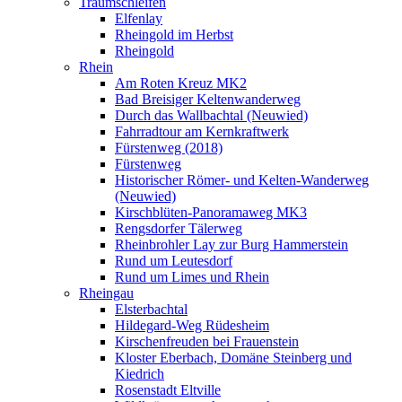
Traumschleifen
Elfenlay
Rheingold im Herbst
Rheingold
Rhein
Am Roten Kreuz MK2
Bad Breisiger Keltenwanderweg
Durch das Wallbachtal (Neuwied)
Fahrradtour am Kernkraftwerk
Fürstenweg (2018)
Fürstenweg
Historischer Römer- und Kelten-Wanderweg
(Neuwied)
Kirschblüten-Panoramaweg MK3
Rengsdorfer Tälerweg
Rheinbrohler Lay zur Burg Hammerstein
Rund um Leutesdorf
Rund um Limes und Rhein
Rheingau
Elsterbachtal
Hildegard-Weg Rüdesheim
Kirschenfreuden bei Frauenstein
Kloster Eberbach, Domäne Steinberg und
Kiedrich
Rosenstadt Eltville