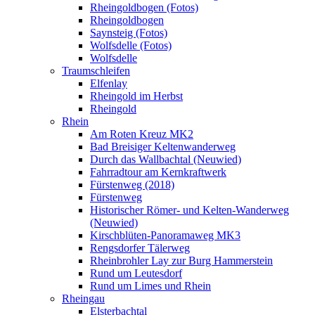
Rheingoldbogen (Fotos)
Rheingoldbogen
Saynsteig (Fotos)
Wolfsdelle (Fotos)
Wolfsdelle
Traumschleifen
Elfenlay
Rheingold im Herbst
Rheingold
Rhein
Am Roten Kreuz MK2
Bad Breisiger Keltenwanderweg
Durch das Wallbachtal (Neuwied)
Fahrradtour am Kernkraftwerk
Fürstenweg (2018)
Fürstenweg
Historischer Römer- und Kelten-Wanderweg
(Neuwied)
Kirschblüten-Panoramaweg MK3
Rengsdorfer Tälerweg
Rheinbrohler Lay zur Burg Hammerstein
Rund um Leutesdorf
Rund um Limes und Rhein
Rheingau
Elsterbachtal