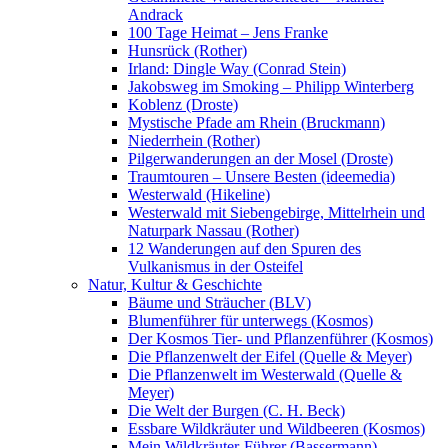
Andrack
100 Tage Heimat – Jens Franke
Hunsrück (Rother)
Irland: Dingle Way (Conrad Stein)
Jakobsweg im Smoking – Philipp Winterberg
Koblenz (Droste)
Mystische Pfade am Rhein (Bruckmann)
Niederrhein (Rother)
Pilgerwanderungen an der Mosel (Droste)
Traumtouren – Unsere Besten (ideemedia)
Westerwald (Hikeline)
Westerwald mit Siebengebirge, Mittelrhein und
Naturpark Nassau (Rother)
12 Wanderungen auf den Spuren des
Vulkanismus in der Osteifel
Natur, Kultur & Geschichte
Bäume und Sträucher (BLV)
Blumenführer für unterwegs (Kosmos)
Der Kosmos Tier- und Pflanzenführer (Kosmos)
Die Pflanzenwelt der Eifel (Quelle & Meyer)
Die Pflanzenwelt im Westerwald (Quelle &
Meyer)
Die Welt der Burgen (C. H. Beck)
Essbare Wildkräuter und Wildbeeren (Kosmos)
Mein Wildkräuter-Führer (Bassermann)