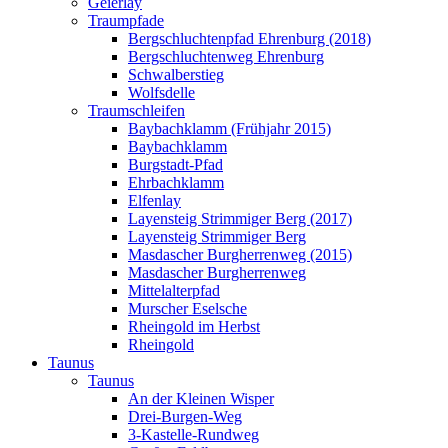
Geierlay
Traumpfade
Bergschluchtenpfad Ehrenburg (2018)
Bergschluchtenweg Ehrenburg
Schwalberstieg
Wolfsdelle
Traumschleifen
Baybachklamm (Frühjahr 2015)
Baybachklamm
Burgstadt-Pfad
Ehrbachklamm
Elfenlay
Layensteig Strimmiger Berg (2017)
Layensteig Strimmiger Berg
Masdascher Burgherrenweg (2015)
Masdascher Burgherrenweg
Mittelalterpfad
Murscher Eselsche
Rheingold im Herbst
Rheingold
Taunus
Taunus
An der Kleinen Wisper
Drei-Burgen-Weg
3-Kastelle-Rundweg