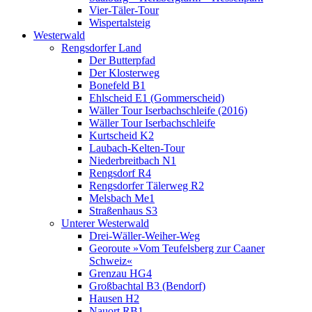
Vier-Täler-Tour
Wispertalsteig
Westerwald
Rengsdorfer Land
Der Butterpfad
Der Klosterweg
Bonefeld B1
Ehlscheid E1 (Gommerscheid)
Wäller Tour Iserbachschleife (2016)
Wäller Tour Iserbachschleife
Kurtscheid K2
Laubach-Kelten-Tour
Niederbreitbach N1
Rengsdorf R4
Rengsdorfer Tälerweg R2
Melsbach Me1
Straßenhaus S3
Unterer Westerwald
Drei-Wäller-Weiher-Weg
Georoute »Vom Teufelsberg zur Caaner
Schweiz«
Grenzau HG4
Großbachtal B3 (Bendorf)
Hausen H2
Nauort RB1