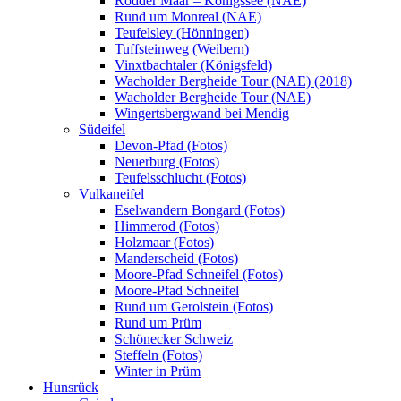
Rodder Maar – Königssee (NAE)
Rund um Monreal (NAE)
Teufelsley (Hönningen)
Tuffsteinweg (Weibern)
Vinxtbachtaler (Königsfeld)
Wacholder Bergheide Tour (NAE) (2018)
Wacholder Bergheide Tour (NAE)
Wingertsbergwand bei Mendig
Südeifel
Devon-Pfad (Fotos)
Neuerburg (Fotos)
Teufelsschlucht (Fotos)
Vulkaneifel
Eselwandern Bongard (Fotos)
Himmerod (Fotos)
Holzmaar (Fotos)
Manderscheid (Fotos)
Moore-Pfad Schneifel (Fotos)
Moore-Pfad Schneifel
Rund um Gerolstein (Fotos)
Rund um Prüm
Schönecker Schweiz
Steffeln (Fotos)
Winter in Prüm
Hunsrück