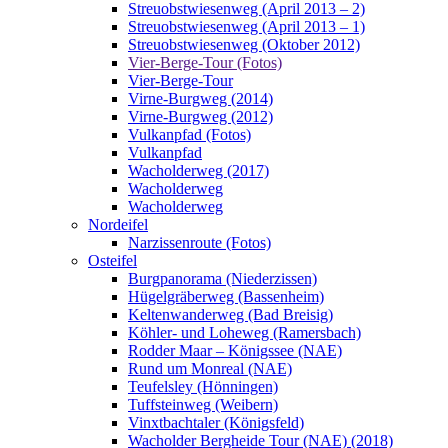
Streuobstwiesenweg (April 2013 – 2)
Streuobstwiesenweg (April 2013 – 1)
Streuobstwiesenweg (Oktober 2012)
Vier-Berge-Tour (Fotos)
Vier-Berge-Tour
Virne-Burgweg (2014)
Virne-Burgweg (2012)
Vulkanpfad (Fotos)
Vulkanpfad
Wacholderweg (2017)
Wacholderweg
Wacholderweg
Nordeifel
Narzissenroute (Fotos)
Osteifel
Burgpanorama (Niederzissen)
Hügelgräberweg (Bassenheim)
Keltenwanderweg (Bad Breisig)
Köhler- und Loheweg (Ramersbach)
Rodder Maar – Königssee (NAE)
Rund um Monreal (NAE)
Teufelsley (Hönningen)
Tuffsteinweg (Weibern)
Vinxtbachtaler (Königsfeld)
Wacholder Bergheide Tour (NAE) (2018)