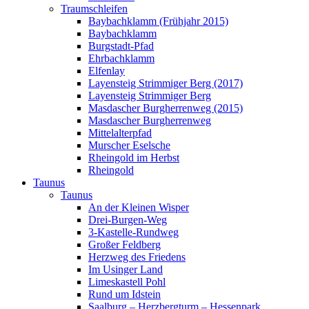
Traumschleifen
Baybachklamm (Frühjahr 2015)
Baybachklamm
Burgstadt-Pfad
Ehrbachklamm
Elfenlay
Layensteig Strimmiger Berg (2017)
Layensteig Strimmiger Berg
Masdascher Burgherrenweg (2015)
Masdascher Burgherrenweg
Mittelalterpfad
Murscher Eselsche
Rheingold im Herbst
Rheingold
Taunus
Taunus
An der Kleinen Wisper
Drei-Burgen-Weg
3-Kastelle-Rundweg
Großer Feldberg
Herzweg des Friedens
Im Usinger Land
Limeskastell Pohl
Rund um Idstein
Saalburg – Herzbergturm – Hessenpark