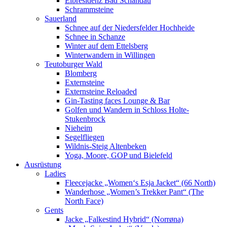
Elbresidenz Bad Schandau
Schrammsteine
Sauerland
Schnee auf der Niedersfelder Hochheide
Schnee in Schanze
Winter auf dem Ettelsberg
Winterwandern in Willingen
Teutoburger Wald
Blomberg
Externsteine
Externsteine Reloaded
Gin-Tasting faces Lounge & Bar
Golfen und Wandern in Schloss Holte-
Stukenbrock
Nieheim
Segelfliegen
Wildnis-Steig Altenbeken
Yoga, Moore, GOP und Bielefeld
Ausrüstung
Ladies
Fleecejacke „Women‘s Esja Jacket“ (66 North)
Wanderhose „Women’s Trekker Pant“ (The
North Face)
Gents
Jacke „Falkestind Hybrid“ (Norrøna)