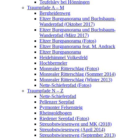
Teufelsley bei Hönningen
Traumpfade A – M
Bergheidenweg
Eltzer Burgpanorama und Buchsbaum-
Wanderpfad (Oktober 2017)
Eltzer Burgpanorama und Buchsbaum-
Wanderpfad (März 2017)
Eltzer Burgpanorama (Fotos)
Eltzer Burgpanorama feat. M. Andrack
Eltzer Burgpanorama
Heidehimmel Volkesfeld
Hochbermeler
Monrealer Ritterschlag (Fotos)
Monrealer Ritterschlag (Sommer 2014)
Monrealer Ritterschlag (Winter 2013)
Nette-Schieferpfad (Fotos)
Traumpfade N – Z
Nette-Schieferpfad
Pellenzer Seepfad
Pyrmonter Felsensteig
Rheingoldbogen
Riedener Seepfad (Fotos)
Streuobstwiesenweg und MK (2018)
Streuobstwiesenweg (April 2014)
Streuobstwiesenweg (September 2013)