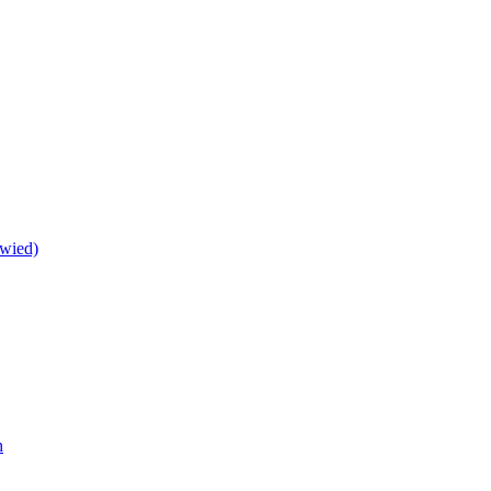
wied)
h