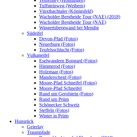
Teufelsley (Hönningen)
Tuffsteinweg (Weibern)
Vinxtbachtaler (Königsfeld)
Wacholder Bergheide Tour (NAE) (2018)
Wacholder Bergheide Tour (NAE)
Wingertsbergwand bei Mendig
Südeifel
Devon-Pfad (Fotos)
Neuerburg (Fotos)
Teufelsschlucht (Fotos)
Vulkaneifel
Eselwandern Bongard (Fotos)
Himmerod (Fotos)
Holzmaar (Fotos)
Manderscheid (Fotos)
Moore-Pfad Schneifel (Fotos)
Moore-Pfad Schneifel
Rund um Gerolstein (Fotos)
Rund um Prüm
Schönecker Schweiz
Steffeln (Fotos)
Winter in Prüm
Hunsrück
Geierlay
Traumpfade