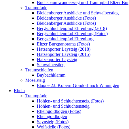
Buchsbaumwanderweg und Traumpfad Eltzer Bu
Traumpfade
Bleidenberger Ausblicke und Schwalberstieg
Bleidenberger Ausblicke (Fotos)
Bleidenberger Ausblicke (Fotos)
Bergschluchtenpfad Ehrenburg (2018)
Bergschluchtenpfad Ehrenburg (Fotos)
Bergschluchtenpfad Ehrenburg
Eltzer Burgpanorama (Fotos)
Hatzenporter Laysteig (2018)
Hatzenporter Laysteig (2015)
Hatzenporter Laysteig
Schwalberstieg
Traumschleifen
Baybachklamm
Moselsteig
Etappe 23: Kobern-Gondorf nach Winningen
Rhein
Traumpfade
Höhlen- und Schluchtensteig (Fotos)
Höhlen- und Schluchtensteig
Rheingoldbogen (Fotos)
Rheingoldbogen
Saynsteig (Fotos)
Wolfsdelle (Fotos)