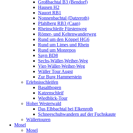
Großbachtal B3 (Bendorf)
Hausen H2
Nauort RB1
Nonnenbachtal (Datzeroth)
Pfahlberg RB3 (Caan)
Rheinschleife Fürstenweg
Römer- und Keltenwanderweg
Rund um den Köppel HG6
Rund um Limes und Rhein
Rund um Monrepos
Sayn BD8
Sechs-Wäller-Weiher-Weg
Vier-Wäller-Weiher-Weg
Wäller Tour Augst
Zur Burg Hammerstein
Erlebnisschleifen
Basaltbogen
Katzenschleif
Wiedblick-Tour
Hoher Westerwald
Das Elbbachtal bei Elkenroth
Schneeschuhwandern auf der Fuchskaute
Wällertouren
Mosel
Mosel