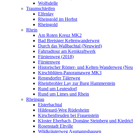
Wolfsdelle
Traumschleifen
Elfenlay
Rheingold im Herbst
Rheingold
Rhein
Am Roten Kreuz MK2
Bad Breisiger Keltenwanderweg
Durch das Wallbachtal (Neuwied)
Fahrradtour am Kernkraftwerk
Fürstenweg (2018)
Fürstenweg
Historischer Römer- und Kelten-Wanderweg (Neu
Kirschblüten-Panoramaweg MK3
Rengsdorfer Tälerweg
Rheinbrohler Lay zur Burg Hammerstein
Rund um Leutesdorf
Rund um Limes und Rhein
Rheingau
Elsterbachtal
Hildegard-Weg Rüdesheim
Kirschenfreuden bei Frauenstein
Kloster Eberbach, Domäne Steinberg und Kiedric
Rosenstadt Eltville
Wildkräuterweg Assmannshausen