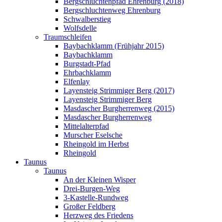
Bergschluchtenpfad Ehrenburg (2018)
Bergschluchtenweg Ehrenburg
Schwalberstieg
Wolfsdelle
Traumschleifen
Baybachklamm (Frühjahr 2015)
Baybachklamm
Burgstadt-Pfad
Ehrbachklamm
Elfenlay
Layensteig Strimmiger Berg (2017)
Layensteig Strimmiger Berg
Masdascher Burgherrenweg (2015)
Masdascher Burgherrenweg
Mittelalterpfad
Murscher Eselsche
Rheingold im Herbst
Rheingold
Taunus
Taunus
An der Kleinen Wisper
Drei-Burgen-Weg
3-Kastelle-Rundweg
Großer Feldberg
Herzweg des Friedens