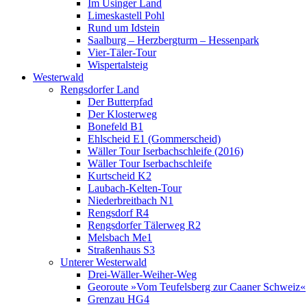
Im Usinger Land
Limeskastell Pohl
Rund um Idstein
Saalburg – Herzbergturm – Hessenpark
Vier-Täler-Tour
Wispertalsteig
Westerwald
Rengsdorfer Land
Der Butterpfad
Der Klosterweg
Bonefeld B1
Ehlscheid E1 (Gommerscheid)
Wäller Tour Iserbachschleife (2016)
Wäller Tour Iserbachschleife
Kurtscheid K2
Laubach-Kelten-Tour
Niederbreitbach N1
Rengsdorf R4
Rengsdorfer Tälerweg R2
Melsbach Me1
Straßenhaus S3
Unterer Westerwald
Drei-Wäller-Weiher-Weg
Georoute »Vom Teufelsberg zur Caaner Schweiz«
Grenzau HG4