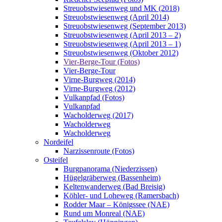
Streuobstwiesenweg und MK (2018)
Streuobstwiesenweg (April 2014)
Streuobstwiesenweg (September 2013)
Streuobstwiesenweg (April 2013 – 2)
Streuobstwiesenweg (April 2013 – 1)
Streuobstwiesenweg (Oktober 2012)
Vier-Berge-Tour (Fotos)
Vier-Berge-Tour
Virne-Burgweg (2014)
Virne-Burgweg (2012)
Vulkanpfad (Fotos)
Vulkanpfad
Wacholderweg (2017)
Wacholderweg
Wacholderweg
Nordeifel
Narzissenroute (Fotos)
Osteifel
Burgpanorama (Niederzissen)
Hügelgräberweg (Bassenheim)
Keltenwanderweg (Bad Breisig)
Köhler- und Loheweg (Ramersbach)
Rodder Maar – Königssee (NAE)
Rund um Monreal (NAE)