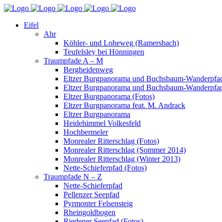
Eifel
Ahr
Köhler- und Loheweg (Ramersbach)
Teufelsley bei Hönningen
Traumpfade A – M
Bergheidenweg
Eltzer Burgpanorama und Buchsbaum-Wanderpfad
Eltzer Burgpanorama und Buchsbaum-Wanderpfad
Eltzer Burgpanorama (Fotos)
Eltzer Burgpanorama feat. M. Andrack
Eltzer Burgpanorama
Heidehimmel Volkesfeld
Hochbermeler
Monrealer Ritterschlag (Fotos)
Monrealer Ritterschlag (Sommer 2014)
Monrealer Ritterschlag (Winter 2013)
Nette-Schieferpfad (Fotos)
Traumpfade N – Z
Nette-Schieferpfad
Pellenzer Seepfad
Pyrmonter Felsensteig
Rheingoldbogen
Riedener Seepfad (Fotos)