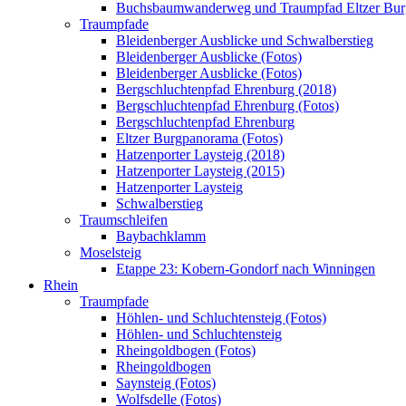
Buchsbaumwanderweg und Traumpfad Eltzer Bu
Traumpfade
Bleidenberger Ausblicke und Schwalberstieg
Bleidenberger Ausblicke (Fotos)
Bleidenberger Ausblicke (Fotos)
Bergschluchtenpfad Ehrenburg (2018)
Bergschluchtenpfad Ehrenburg (Fotos)
Bergschluchtenpfad Ehrenburg
Eltzer Burgpanorama (Fotos)
Hatzenporter Laysteig (2018)
Hatzenporter Laysteig (2015)
Hatzenporter Laysteig
Schwalberstieg
Traumschleifen
Baybachklamm
Moselsteig
Etappe 23: Kobern-Gondorf nach Winningen
Rhein
Traumpfade
Höhlen- und Schluchtensteig (Fotos)
Höhlen- und Schluchtensteig
Rheingoldbogen (Fotos)
Rheingoldbogen
Saynsteig (Fotos)
Wolfsdelle (Fotos)