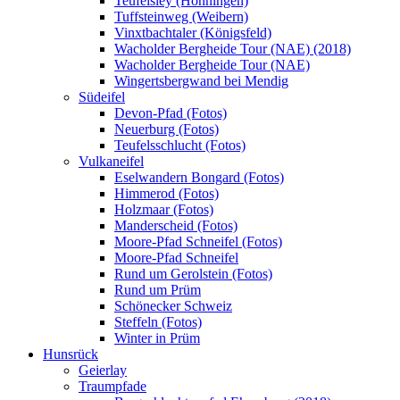
Teufelsley (Hönningen)
Tuffsteinweg (Weibern)
Vinxtbachtaler (Königsfeld)
Wacholder Bergheide Tour (NAE) (2018)
Wacholder Bergheide Tour (NAE)
Wingertsbergwand bei Mendig
Südeifel
Devon-Pfad (Fotos)
Neuerburg (Fotos)
Teufelsschlucht (Fotos)
Vulkaneifel
Eselwandern Bongard (Fotos)
Himmerod (Fotos)
Holzmaar (Fotos)
Manderscheid (Fotos)
Moore-Pfad Schneifel (Fotos)
Moore-Pfad Schneifel
Rund um Gerolstein (Fotos)
Rund um Prüm
Schönecker Schweiz
Steffeln (Fotos)
Winter in Prüm
Hunsrück
Geierlay
Traumpfade