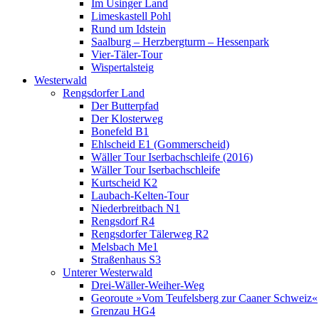
Im Usinger Land
Limeskastell Pohl
Rund um Idstein
Saalburg – Herzbergturm – Hessenpark
Vier-Täler-Tour
Wispertalsteig
Westerwald
Rengsdorfer Land
Der Butterpfad
Der Klosterweg
Bonefeld B1
Ehlscheid E1 (Gommerscheid)
Wäller Tour Iserbachschleife (2016)
Wäller Tour Iserbachschleife
Kurtscheid K2
Laubach-Kelten-Tour
Niederbreitbach N1
Rengsdorf R4
Rengsdorfer Tälerweg R2
Melsbach Me1
Straßenhaus S3
Unterer Westerwald
Drei-Wäller-Weiher-Weg
Georoute »Vom Teufelsberg zur Caaner Schweiz«
Grenzau HG4