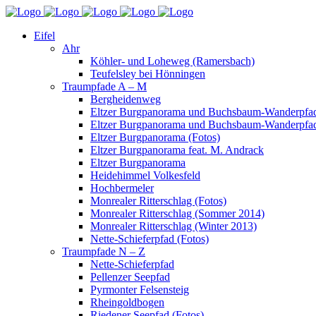
Eifel
Ahr
Köhler- und Loheweg (Ramersbach)
Teufelsley bei Hönningen
Traumpfade A – M
Bergheidenweg
Eltzer Burgpanorama und Buchsbaum-Wanderpfad
Eltzer Burgpanorama und Buchsbaum-Wanderpfad
Eltzer Burgpanorama (Fotos)
Eltzer Burgpanorama feat. M. Andrack
Eltzer Burgpanorama
Heidehimmel Volkesfeld
Hochbermeler
Monrealer Ritterschlag (Fotos)
Monrealer Ritterschlag (Sommer 2014)
Monrealer Ritterschlag (Winter 2013)
Nette-Schieferpfad (Fotos)
Traumpfade N – Z
Nette-Schieferpfad
Pellenzer Seepfad
Pyrmonter Felsensteig
Rheingoldbogen
Riedener Seepfad (Fotos)