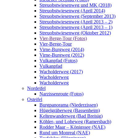
Streuobstwiesenweg und MK (2018)
Streuobstwiesenweg (April 2014)
Streuobstwiesenweg (September 2013)
Streuobstwiesenweg (April 2013 – 2)
Streuobstwiesenweg (April 2013 – 1)
Streuobstwiesenweg (Oktober 2012)
Vier-Berge-Tour (Fotos)
Vier-Berge-Tour
Virne-Burgweg (2014)
Virne-Burgweg (2012)
Vulkanpfad (Fotos)
Vulkanpfad
Wacholderweg (2017)
Wacholderweg
Wacholderweg
Nordeifel
Narzissenroute (Fotos)
Osteifel
Burgpanorama (Niederzissen)
Hügelgräberweg (Bassenheim)
Keltenwanderweg (Bad Breisig)
Köhler- und Loheweg (Ramersbach)
Rodder Maar – Königssee (NAE)
Rund um Monreal (NAE)