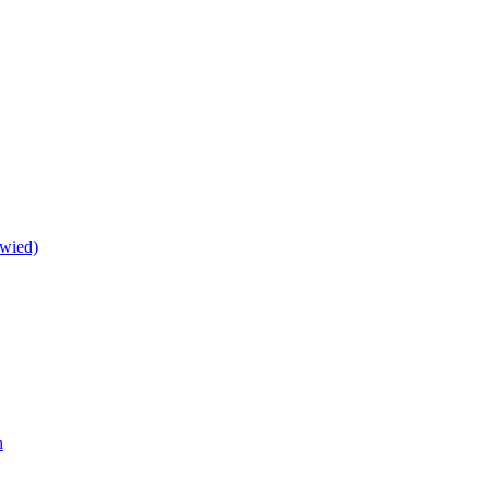
wied)
h