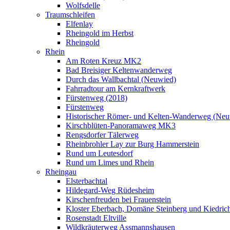
Wolfsdelle
Traumschleifen
Elfenlay
Rheingold im Herbst
Rheingold
Rhein
Am Roten Kreuz MK2
Bad Breisiger Keltenwanderweg
Durch das Wallbachtal (Neuwied)
Fahrradtour am Kernkraftwerk
Fürstenweg (2018)
Fürstenweg
Historischer Römer- und Kelten-Wanderweg (Neu
Kirschblüten-Panoramaweg MK3
Rengsdorfer Tälerweg
Rheinbrohler Lay zur Burg Hammerstein
Rund um Leutesdorf
Rund um Limes und Rhein
Rheingau
Elsterbachtal
Hildegard-Weg Rüdesheim
Kirschenfreuden bei Frauenstein
Kloster Eberbach, Domäne Steinberg und Kiedric
Rosenstadt Eltville
Wildkräuterweg Assmannshausen