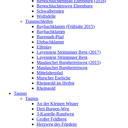
Bergschluchtenpfad Ehrenburg (2018)
Bergschluchtenweg Ehrenburg
Schwalberstieg
Wolfsdelle
Traumschleifen
Baybachklamm (Frühjahr 2015)
Baybachklamm
Burgstadt-Pfad
Ehrbachklamm
Elfenlay
Layensteig Strimmiger Berg (2017)
Layensteig Strimmiger Berg
Masdascher Burgherrenweg (2015)
Masdascher Burgherrenweg
Mittelalterpfad
Murscher Eselsche
Rheingold im Herbst
Rheingold
Taunus
Taunus
An der Kleinen Wisper
Drei-Burgen-Weg
3-Kastelle-Rundweg
Großer Feldberg
Herzweg des Friedens