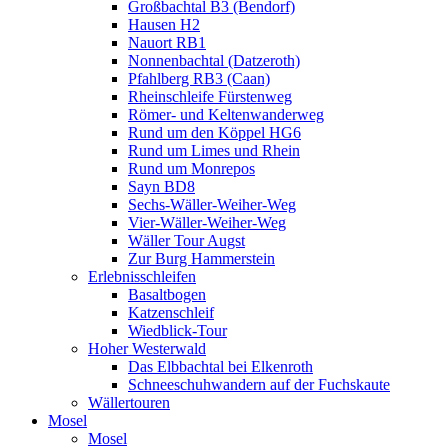
Großbachtal B3 (Bendorf)
Hausen H2
Nauort RB1
Nonnenbachtal (Datzeroth)
Pfahlberg RB3 (Caan)
Rheinschleife Fürstenweg
Römer- und Keltenwanderweg
Rund um den Köppel HG6
Rund um Limes und Rhein
Rund um Monrepos
Sayn BD8
Sechs-Wäller-Weiher-Weg
Vier-Wäller-Weiher-Weg
Wäller Tour Augst
Zur Burg Hammerstein
Erlebnisschleifen
Basaltbogen
Katzenschleif
Wiedblick-Tour
Hoher Westerwald
Das Elbbachtal bei Elkenroth
Schneeschuhwandern auf der Fuchskaute
Wällertouren
Mosel
Mosel