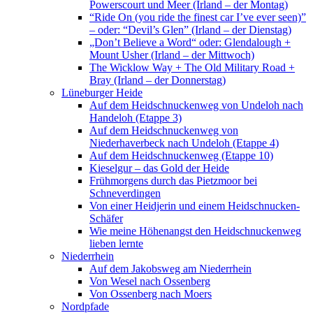
Powerscourt und Meer (Irland – der Montag)
“Ride On (you ride the finest car I’ve ever seen)”
– oder: “Devil’s Glen” (Irland – der Dienstag)
„Don’t Believe a Word“ oder: Glendalough +
Mount Usher (Irland – der Mittwoch)
The Wicklow Way + The Old Military Road +
Bray (Irland – der Donnerstag)
Lüneburger Heide
Auf dem Heidschnuckenweg von Undeloh nach
Handeloh (Etappe 3)
Auf dem Heidschnuckenweg von
Niederhaverbeck nach Undeloh (Etappe 4)
Auf dem Heidschnuckenweg (Etappe 10)
Kieselgur – das Gold der Heide
Frühmorgens durch das Pietzmoor bei
Schneverdingen
Von einer Heidjerin und einem Heidschnucken-
Schäfer
Wie meine Höhenangst den Heidschnuckenweg
lieben lernte
Niederrhein
Auf dem Jakobsweg am Niederrhein
Von Wesel nach Ossenberg
Von Ossenberg nach Moers
Nordpfade