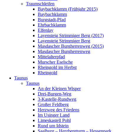
Traumschleifen
Baybachklamm (Frühjahr 2015)
Baybachklamm
Burgstadt-Pfad
Ehrbachklamm
Elfenlay
Layensteig Strimmiger Berg (2017)
Layensteig Strimmiger Berg
Masdascher Burgherrenweg (2015)
Masdascher Burgherrenweg
Mittelalterpfad
Murscher Eselsche
Rheingold im Herbst
Rheingold
Taunus
Taunus
An der Kleinen Wisper
Drei-Burgen-Weg
3-Kastelle-Rundweg
Großer Feldberg
Herzweg des Friedens
Im Usinger Land
Limeskastell Pohl
Rund um Idstein
Saalburg – Herzbergturm – Hessenpark