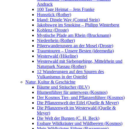
Andrack
100 Tage Heimat – Jens Franke
Hunsrück (Rother)
Irland: Dingle Way (Conrad Stein)
Jakobsweg im Smoking – Philipp Winterberg
Koblenz (Droste)
Mystische Pfade am Rhein (Bruckmann)
Niederrhein (Rother)
Pilgerwanderungen an der Mosel (Droste)
Traumtouren – Unsere Besten (ideemedia)
Westerwald (Hikeline)
Westerwald mit Siebengebirge, Mittelrhein und
Naturpark Nassau (Rother)
12 Wanderungen auf den Spuren des
Vulkanismus in der Osteifel
Natur, Kultur & Geschichte
Bäume und Sträucher (BLV)
Blumenführer für unterwegs (Kosmos)
Der Kosmos Tier- und Pflanzenführer (Kosmos)
Die Pflanzenwelt der Eifel (Quelle & Meyer)
Die Pflanzenwelt im Westerwald (Quelle &
Meyer)
Die Welt der Burgen (C. H. Beck)
Essbare Wildkräuter und Wildbeeren (Kosmos)
Mein Wildkräuter-Führer (Bassermann)