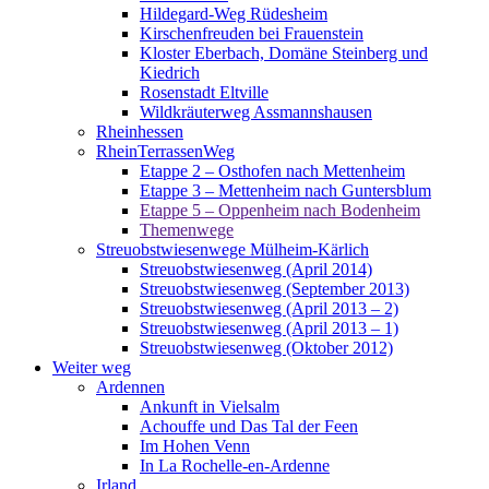
Hildegard-Weg Rüdesheim
Kirschenfreuden bei Frauenstein
Kloster Eberbach, Domäne Steinberg und
Kiedrich
Rosenstadt Eltville
Wildkräuterweg Assmannshausen
Rheinhessen
RheinTerrassenWeg
Etappe 2 – Osthofen nach Mettenheim
Etappe 3 – Mettenheim nach Guntersblum
Etappe 5 – Oppenheim nach Bodenheim
Themenwege
Streuobstwiesenwege Mülheim-Kärlich
Streuobstwiesenweg (April 2014)
Streuobstwiesenweg (September 2013)
Streuobstwiesenweg (April 2013 – 2)
Streuobstwiesenweg (April 2013 – 1)
Streuobstwiesenweg (Oktober 2012)
Weiter weg
Ardennen
Ankunft in Vielsalm
Achouffe und Das Tal der Feen
Im Hohen Venn
In La Rochelle-en-Ardenne
Irland