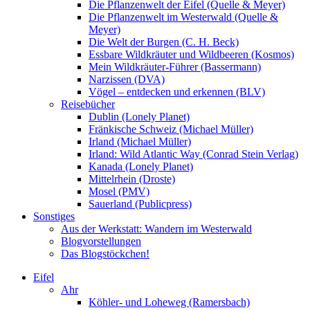
Die Pflanzenwelt der Eifel (Quelle & Meyer)
Die Pflanzenwelt im Westerwald (Quelle &
Meyer)
Die Welt der Burgen (C. H. Beck)
Essbare Wildkräuter und Wildbeeren (Kosmos)
Mein Wildkräuter-Führer (Bassermann)
Narzissen (DVA)
Vögel – entdecken und erkennen (BLV)
Reisebücher
Dublin (Lonely Planet)
Fränkische Schweiz (Michael Müller)
Irland (Michael Müller)
Irland: Wild Atlantic Way (Conrad Stein Verlag)
Kanada (Lonely Planet)
Mittelrhein (Droste)
Mosel (PMV)
Sauerland (Publicpress)
Sonstiges
Aus der Werkstatt: Wandern im Westerwald
Blogvorstellungen
Das Blogstöckchen!
Eifel
Ahr
Köhler- und Loheweg (Ramersbach)