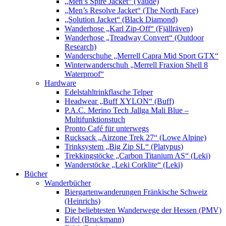
„Men’s Spire Jacket“ (Vaude)
„Men’s Resolve Jacket“ (The North Face)
„Solution Jacket“ (Black Diamond)
Wanderhose „Karl Zip-Off“ (Fjällräven)
Wanderhose „Treadway Convert“ (Outdoor
Research)
Wanderschuhe „Merrell Capra Mid Sport GTX“
Winterwanderschuh „Merrell Fraxion Shell 8
Waterproof“
Hardware
Edelstahltrinkflasche Telper
Headwear „Buff XYLON“ (Buff)
P.A.C. Merino Tech Jallga Mali Blue –
Multifunktionstuch
Pronto Café für unterwegs
Rucksack „Airzone Trek 27“ (Lowe Alpine)
Trinksystem „Big Zip SL“ (Platypus)
Trekkingstöcke „Carbon Titanium AS“ (Leki)
Wanderstöcke „Leki Corklite“ (Leki)
Bücher
Wanderbücher
Biergartenwanderungen Fränkische Schweiz
(Heinrichs)
Die beliebtesten Wanderwege der Hessen (PMV)
Eifel (Bruckmann)