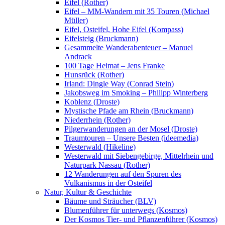
Eifel (Rother)
Eifel – MM-Wandern mit 35 Touren (Michael
Müller)
Eifel, Osteifel, Hohe Eifel (Kompass)
Eifelsteig (Bruckmann)
Gesammelte Wanderabenteuer – Manuel
Andrack
100 Tage Heimat – Jens Franke
Hunsrück (Rother)
Irland: Dingle Way (Conrad Stein)
Jakobsweg im Smoking – Philipp Winterberg
Koblenz (Droste)
Mystische Pfade am Rhein (Bruckmann)
Niederrhein (Rother)
Pilgerwanderungen an der Mosel (Droste)
Traumtouren – Unsere Besten (ideemedia)
Westerwald (Hikeline)
Westerwald mit Siebengebirge, Mittelrhein und
Naturpark Nassau (Rother)
12 Wanderungen auf den Spuren des
Vulkanismus in der Osteifel
Natur, Kultur & Geschichte
Bäume und Sträucher (BLV)
Blumenführer für unterwegs (Kosmos)
Der Kosmos Tier- und Pflanzenführer (Kosmos)