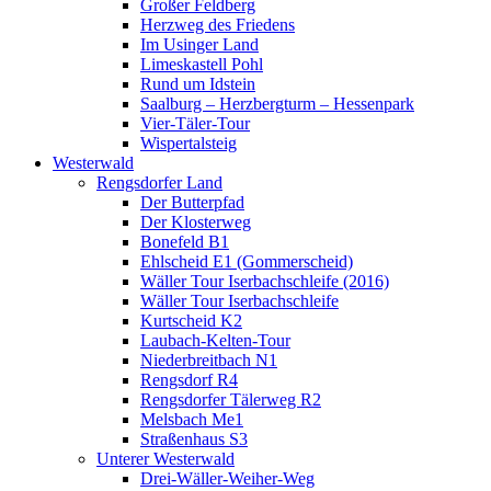
Großer Feldberg
Herzweg des Friedens
Im Usinger Land
Limeskastell Pohl
Rund um Idstein
Saalburg – Herzbergturm – Hessenpark
Vier-Täler-Tour
Wispertalsteig
Westerwald
Rengsdorfer Land
Der Butterpfad
Der Klosterweg
Bonefeld B1
Ehlscheid E1 (Gommerscheid)
Wäller Tour Iserbachschleife (2016)
Wäller Tour Iserbachschleife
Kurtscheid K2
Laubach-Kelten-Tour
Niederbreitbach N1
Rengsdorf R4
Rengsdorfer Tälerweg R2
Melsbach Me1
Straßenhaus S3
Unterer Westerwald
Drei-Wäller-Weiher-Weg