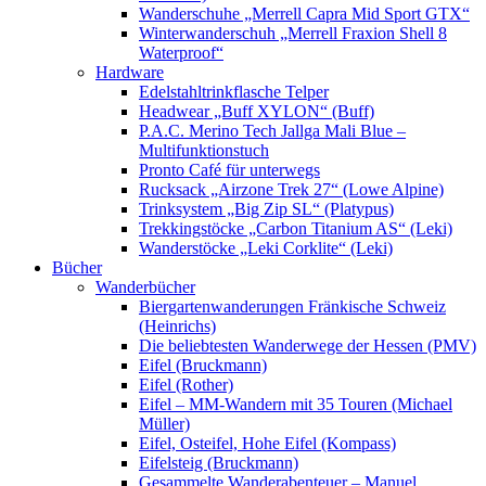
Wanderschuhe „Merrell Capra Mid Sport GTX“
Winterwanderschuh „Merrell Fraxion Shell 8
Waterproof“
Hardware
Edelstahltrinkflasche Telper
Headwear „Buff XYLON“ (Buff)
P.A.C. Merino Tech Jallga Mali Blue –
Multifunktionstuch
Pronto Café für unterwegs
Rucksack „Airzone Trek 27“ (Lowe Alpine)
Trinksystem „Big Zip SL“ (Platypus)
Trekkingstöcke „Carbon Titanium AS“ (Leki)
Wanderstöcke „Leki Corklite“ (Leki)
Bücher
Wanderbücher
Biergartenwanderungen Fränkische Schweiz
(Heinrichs)
Die beliebtesten Wanderwege der Hessen (PMV)
Eifel (Bruckmann)
Eifel (Rother)
Eifel – MM-Wandern mit 35 Touren (Michael
Müller)
Eifel, Osteifel, Hohe Eifel (Kompass)
Eifelsteig (Bruckmann)
Gesammelte Wanderabenteuer – Manuel