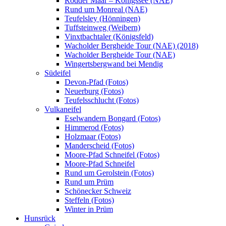
Rodder Maar – Königssee (NAE)
Rund um Monreal (NAE)
Teufelsley (Hönningen)
Tuffsteinweg (Weibern)
Vinxtbachtaler (Königsfeld)
Wacholder Bergheide Tour (NAE) (2018)
Wacholder Bergheide Tour (NAE)
Wingertsbergwand bei Mendig
Südeifel
Devon-Pfad (Fotos)
Neuerburg (Fotos)
Teufelsschlucht (Fotos)
Vulkaneifel
Eselwandern Bongard (Fotos)
Himmerod (Fotos)
Holzmaar (Fotos)
Manderscheid (Fotos)
Moore-Pfad Schneifel (Fotos)
Moore-Pfad Schneifel
Rund um Gerolstein (Fotos)
Rund um Prüm
Schönecker Schweiz
Steffeln (Fotos)
Winter in Prüm
Hunsrück