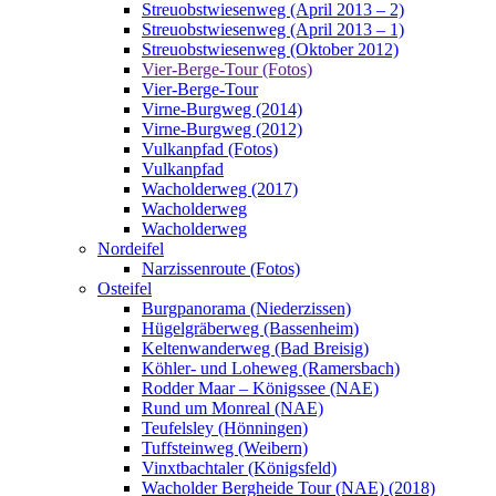
Streuobstwiesenweg (April 2013 – 2)
Streuobstwiesenweg (April 2013 – 1)
Streuobstwiesenweg (Oktober 2012)
Vier-Berge-Tour (Fotos)
Vier-Berge-Tour
Virne-Burgweg (2014)
Virne-Burgweg (2012)
Vulkanpfad (Fotos)
Vulkanpfad
Wacholderweg (2017)
Wacholderweg
Wacholderweg
Nordeifel
Narzissenroute (Fotos)
Osteifel
Burgpanorama (Niederzissen)
Hügelgräberweg (Bassenheim)
Keltenwanderweg (Bad Breisig)
Köhler- und Loheweg (Ramersbach)
Rodder Maar – Königssee (NAE)
Rund um Monreal (NAE)
Teufelsley (Hönningen)
Tuffsteinweg (Weibern)
Vinxtbachtaler (Königsfeld)
Wacholder Bergheide Tour (NAE) (2018)