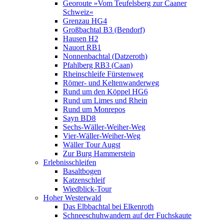
Georoute »Vom Teufelsberg zur Caaner
Schweiz«
Grenzau HG4
Großbachtal B3 (Bendorf)
Hausen H2
Nauort RB1
Nonnenbachtal (Datzeroth)
Pfahlberg RB3 (Caan)
Rheinschleife Fürstenweg
Römer- und Keltenwanderweg
Rund um den Köppel HG6
Rund um Limes und Rhein
Rund um Monrepos
Sayn BD8
Sechs-Wäller-Weiher-Weg
Vier-Wäller-Weiher-Weg
Wäller Tour Augst
Zur Burg Hammerstein
Erlebnisschleifen
Basaltbogen
Katzenschleif
Wiedblick-Tour
Hoher Westerwald
Das Elbbachtal bei Elkenroth
Schneeschuhwandern auf der Fuchskaute