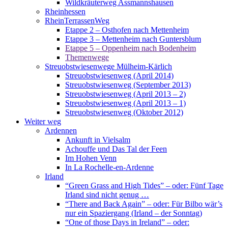
Wildkräuterweg Assmannshausen
Rheinhessen
RheinTerrassenWeg
Etappe 2 – Osthofen nach Mettenheim
Etappe 3 – Mettenheim nach Guntersblum
Etappe 5 – Oppenheim nach Bodenheim
Themenwege
Streuobstwiesenwege Mülheim-Kärlich
Streuobstwiesenweg (April 2014)
Streuobstwiesenweg (September 2013)
Streuobstwiesenweg (April 2013 – 2)
Streuobstwiesenweg (April 2013 – 1)
Streuobstwiesenweg (Oktober 2012)
Weiter weg
Ardennen
Ankunft in Vielsalm
Achouffe und Das Tal der Feen
Im Hohen Venn
In La Rochelle-en-Ardenne
Irland
“Green Grass and High Tides” – oder: Fünf Tage
Irland sind nicht genug …
“There and Back Again” – oder: Für Bilbo wär’s
nur ein Spaziergang (Irland – der Sonntag)
“One of those Days in Ireland” – oder: