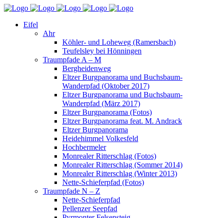
Eifel
Ahr
Köhler- und Loheweg (Ramersbach)
Teufelsley bei Hönningen
Traumpfade A – M
Bergheidenweg
Eltzer Burgpanorama und Buchsbaum-
Wanderpfad (Oktober 2017)
Eltzer Burgpanorama und Buchsbaum-
Wanderpfad (März 2017)
Eltzer Burgpanorama (Fotos)
Eltzer Burgpanorama feat. M. Andrack
Eltzer Burgpanorama
Heidehimmel Volkesfeld
Hochbermeler
Monrealer Ritterschlag (Fotos)
Monrealer Ritterschlag (Sommer 2014)
Monrealer Ritterschlag (Winter 2013)
Nette-Schieferpfad (Fotos)
Traumpfade N – Z
Nette-Schieferpfad
Pellenzer Seepfad
Pyrmonter Felsensteig