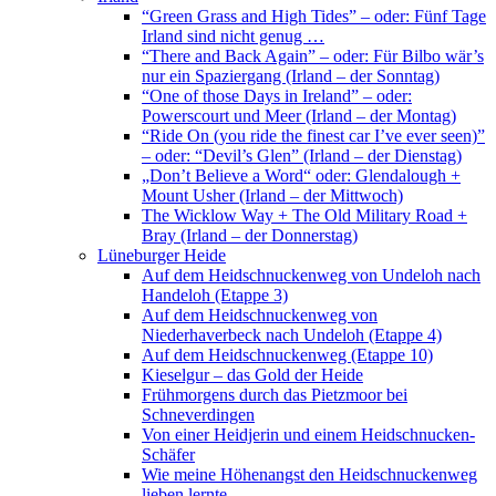
“Green Grass and High Tides” – oder: Fünf Tage
Irland sind nicht genug …
“There and Back Again” – oder: Für Bilbo wär’s
nur ein Spaziergang (Irland – der Sonntag)
“One of those Days in Ireland” – oder:
Powerscourt und Meer (Irland – der Montag)
“Ride On (you ride the finest car I’ve ever seen)”
– oder: “Devil’s Glen” (Irland – der Dienstag)
„Don’t Believe a Word“ oder: Glendalough +
Mount Usher (Irland – der Mittwoch)
The Wicklow Way + The Old Military Road +
Bray (Irland – der Donnerstag)
Lüneburger Heide
Auf dem Heidschnuckenweg von Undeloh nach
Handeloh (Etappe 3)
Auf dem Heidschnuckenweg von
Niederhaverbeck nach Undeloh (Etappe 4)
Auf dem Heidschnuckenweg (Etappe 10)
Kieselgur – das Gold der Heide
Frühmorgens durch das Pietzmoor bei
Schneverdingen
Von einer Heidjerin und einem Heidschnucken-
Schäfer
Wie meine Höhenangst den Heidschnuckenweg
lieben lernte