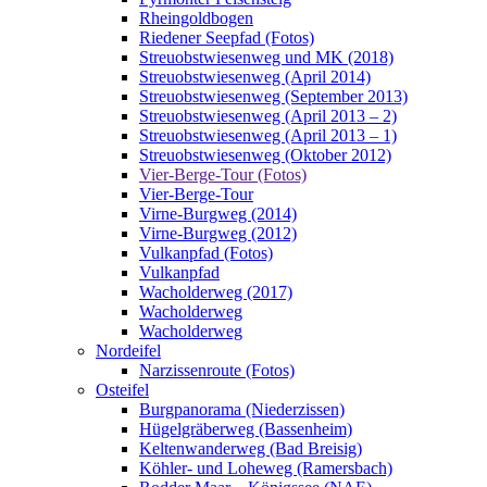
Rheingoldbogen
Riedener Seepfad (Fotos)
Streuobstwiesenweg und MK (2018)
Streuobstwiesenweg (April 2014)
Streuobstwiesenweg (September 2013)
Streuobstwiesenweg (April 2013 – 2)
Streuobstwiesenweg (April 2013 – 1)
Streuobstwiesenweg (Oktober 2012)
Vier-Berge-Tour (Fotos)
Vier-Berge-Tour
Virne-Burgweg (2014)
Virne-Burgweg (2012)
Vulkanpfad (Fotos)
Vulkanpfad
Wacholderweg (2017)
Wacholderweg
Wacholderweg
Nordeifel
Narzissenroute (Fotos)
Osteifel
Burgpanorama (Niederzissen)
Hügelgräberweg (Bassenheim)
Keltenwanderweg (Bad Breisig)
Köhler- und Loheweg (Ramersbach)