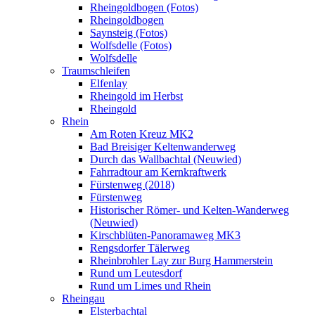
Rheingoldbogen (Fotos)
Rheingoldbogen
Saynsteig (Fotos)
Wolfsdelle (Fotos)
Wolfsdelle
Traumschleifen
Elfenlay
Rheingold im Herbst
Rheingold
Rhein
Am Roten Kreuz MK2
Bad Breisiger Keltenwanderweg
Durch das Wallbachtal (Neuwied)
Fahrradtour am Kernkraftwerk
Fürstenweg (2018)
Fürstenweg
Historischer Römer- und Kelten-Wanderweg
(Neuwied)
Kirschblüten-Panoramaweg MK3
Rengsdorfer Tälerweg
Rheinbrohler Lay zur Burg Hammerstein
Rund um Leutesdorf
Rund um Limes und Rhein
Rheingau
Elsterbachtal