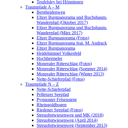
Teufelsley bei Hönningen
Traumpfade A – M
Bergheidenweg
Eltzer Burgpanorama und Buchsbaum-
Wanderpfad (Oktober 2017)
Eltzer Burgpanorama und Buchsbaum-
Wanderpfad (März 2017)
Eltzer Burgpanorama (Fotos)
Eltzer Burgpanorama feat. M. Andrack
Eltzer Burgpanorama
Heidehimmel Volkesfeld
Hochbermeler
Monrealer Ritterschlag (Fotos)
Monrealer Ritterschlag (Sommer 2014)
Monrealer Ritterschlag (Winter 2013)
Nette-Schieferpfad (Fotos)
Traumpfade N – Z
Nette-Schieferpfad
Pellenzer Seepfad
Pyrmonter Felsensteig
Rheingoldbogen
Riedener Seepfad (Fotos)
Streuobstwiesenweg und MK (2018)
Streuobstwiesenweg (April 2014)
Streuobstwiesenweg (September 2013)