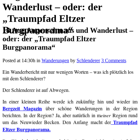
Wanderlust – oder: der
„Traumpfad Eltzer
Burgpanorama“
14 Aug
Augenschmaus und Wanderlust –
oder: der „Traumpfad Eltzer
Burgpanorama“
Posted at 14:30h
in
Wanderungen
by
Schlenderer
3 Comments
Ein Wanderbericht mit nur wenigen Worten – was ich plötzlich los
mit dem Schlenderer?
Der Schlenderer ist auf Abwegen.
In einer kleinen Reihe werde ich zukünftig hin und wieder im
Bergzeit Magazin
über schöne Wanderungen in der Region
berichten. In der Region? Ja, aber natürlich in m
einer
Region rund
Traumpfad
um das Neuwieder Becken. Den Anfang macht der
Eltzer Burgpanorama.