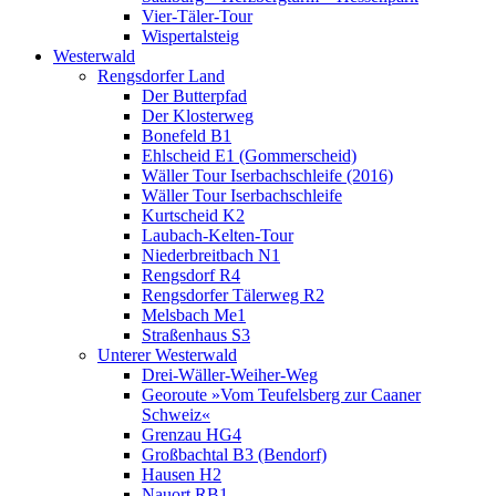
Vier-Täler-Tour
Wispertalsteig
Westerwald
Rengsdorfer Land
Der Butterpfad
Der Klosterweg
Bonefeld B1
Ehlscheid E1 (Gommerscheid)
Wäller Tour Iserbachschleife (2016)
Wäller Tour Iserbachschleife
Kurtscheid K2
Laubach-Kelten-Tour
Niederbreitbach N1
Rengsdorf R4
Rengsdorfer Tälerweg R2
Melsbach Me1
Straßenhaus S3
Unterer Westerwald
Drei-Wäller-Weiher-Weg
Georoute »Vom Teufelsberg zur Caaner
Schweiz«
Grenzau HG4
Großbachtal B3 (Bendorf)
Hausen H2
Nauort RB1