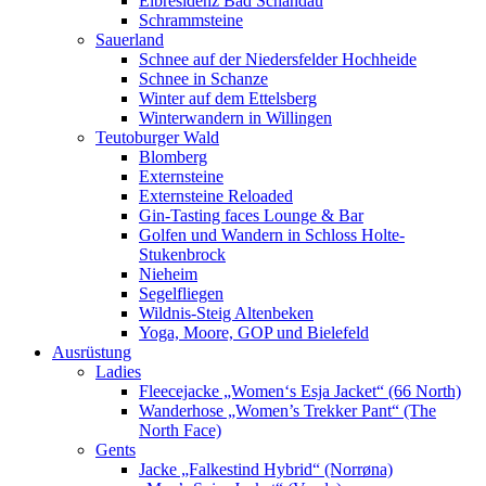
Elbresidenz Bad Schandau
Schrammsteine
Sauerland
Schnee auf der Niedersfelder Hochheide
Schnee in Schanze
Winter auf dem Ettelsberg
Winterwandern in Willingen
Teutoburger Wald
Blomberg
Externsteine
Externsteine Reloaded
Gin-Tasting faces Lounge & Bar
Golfen und Wandern in Schloss Holte-
Stukenbrock
Nieheim
Segelfliegen
Wildnis-Steig Altenbeken
Yoga, Moore, GOP und Bielefeld
Ausrüstung
Ladies
Fleecejacke „Women‘s Esja Jacket“ (66 North)
Wanderhose „Women’s Trekker Pant“ (The
North Face)
Gents
Jacke „Falkestind Hybrid“ (Norrøna)