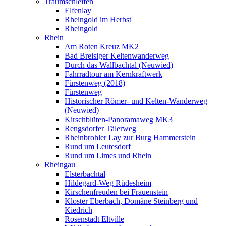
Traumschleifen
Elfenlay
Rheingold im Herbst
Rheingold
Rhein
Am Roten Kreuz MK2
Bad Breisiger Keltenwanderweg
Durch das Wallbachtal (Neuwied)
Fahrradtour am Kernkraftwerk
Fürstenweg (2018)
Fürstenweg
Historischer Römer- und Kelten-Wanderweg
(Neuwied)
Kirschblüten-Panoramaweg MK3
Rengsdorfer Tälerweg
Rheinbrohler Lay zur Burg Hammerstein
Rund um Leutesdorf
Rund um Limes und Rhein
Rheingau
Elsterbachtal
Hildegard-Weg Rüdesheim
Kirschenfreuden bei Frauenstein
Kloster Eberbach, Domäne Steinberg und
Kiedrich
Rosenstadt Eltville