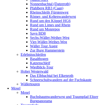
Nonnenbachtal (Datzeroth)
Pfahlberg RB3 (Caan)
Rheinschleife Fürstenweg
Römer- und Keltenwanderweg
Rund um den Köppel HG6
Rund um Limes und Rhein
Rund um Monrepos
Sayn BD8
Sechs-Wäller-Weiher-Weg
Vier-Wäller-Weiher-Weg
Wäller Tour Augst
Zur Burg Hammerstein
Erlebnisschleifen
Basaltbogen
Katzenschleif
Wiedblick-Tour
Hoher Westerwald
Das Elbbachtal bei Elkenroth
Schneeschuhwandern auf der Fuchskaute
Wällertouren
Mosel
Mosel
Buchsbaumwanderweg und Traumpfad Eltzer
Burgpanorama