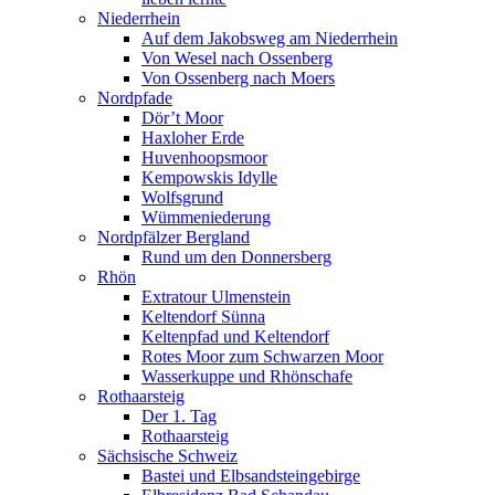
Niederrhein
Auf dem Jakobsweg am Niederrhein
Von Wesel nach Ossenberg
Von Ossenberg nach Moers
Nordpfade
Dör’t Moor
Haxloher Erde
Huvenhoopsmoor
Kempowskis Idylle
Wolfsgrund
Wümmeniederung
Nordpfälzer Bergland
Rund um den Donnersberg
Rhön
Extratour Ulmenstein
Keltendorf Sünna
Keltenpfad und Keltendorf
Rotes Moor zum Schwarzen Moor
Wasserkuppe und Rhönschafe
Rothaarsteig
Der 1. Tag
Rothaarsteig
Sächsische Schweiz
Bastei und Elbsandsteingebirge