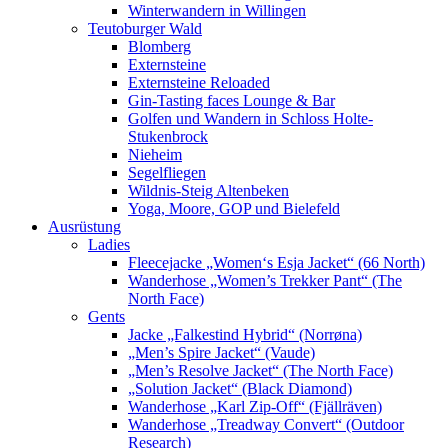
Winterwandern in Willingen
Teutoburger Wald
Blomberg
Externsteine
Externsteine Reloaded
Gin-Tasting faces Lounge & Bar
Golfen und Wandern in Schloss Holte-
Stukenbrock
Nieheim
Segelfliegen
Wildnis-Steig Altenbeken
Yoga, Moore, GOP und Bielefeld
Ausrüstung
Ladies
Fleecejacke „Women‘s Esja Jacket“ (66 North)
Wanderhose „Women’s Trekker Pant“ (The
North Face)
Gents
Jacke „Falkestind Hybrid“ (Norrøna)
„Men’s Spire Jacket“ (Vaude)
„Men’s Resolve Jacket“ (The North Face)
„Solution Jacket“ (Black Diamond)
Wanderhose „Karl Zip-Off“ (Fjällräven)
Wanderhose „Treadway Convert“ (Outdoor
Research)