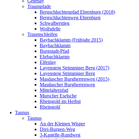
Geierlay
Traumpfade
Bergschluchtenpfad Ehrenburg (2018)
Bergschluchtenweg Ehrenburg
Schwalberstieg
Wolfsdelle
Traumschleifen
Baybachklamm (Frühjahr 2015)
Baybachklamm
Burgstadt-Pfad
Ehrbachklamm
Elfenlay
Layensteig Strimmiger Berg (2017)
Layensteig Strimmiger Berg
Masdascher Burgherrenweg (2015)
Masdascher Burgherrenweg
Mittelalterpfad
Murscher Eselsche
Rheingold im Herbst
Rheingold
Taunus
Taunus
An der Kleinen Wisper
Drei-Burgen-Weg
3-Kastelle-Rundweg