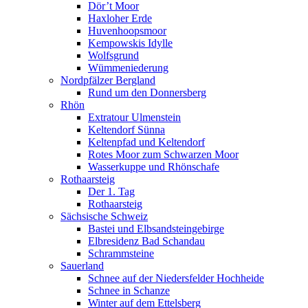
Dör’t Moor
Haxloher Erde
Huvenhoopsmoor
Kempowskis Idylle
Wolfsgrund
Wümmeniederung
Nordpfälzer Bergland
Rund um den Donnersberg
Rhön
Extratour Ulmenstein
Keltendorf Sünna
Keltenpfad und Keltendorf
Rotes Moor zum Schwarzen Moor
Wasserkuppe und Rhönschafe
Rothaarsteig
Der 1. Tag
Rothaarsteig
Sächsische Schweiz
Bastei und Elbsandsteingebirge
Elbresidenz Bad Schandau
Schrammsteine
Sauerland
Schnee auf der Niedersfelder Hochheide
Schnee in Schanze
Winter auf dem Ettelsberg