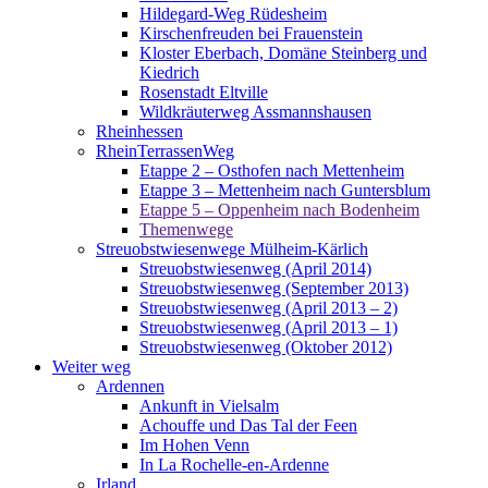
Hildegard-Weg Rüdesheim
Kirschenfreuden bei Frauenstein
Kloster Eberbach, Domäne Steinberg und
Kiedrich
Rosenstadt Eltville
Wildkräuterweg Assmannshausen
Rheinhessen
RheinTerrassenWeg
Etappe 2 – Osthofen nach Mettenheim
Etappe 3 – Mettenheim nach Guntersblum
Etappe 5 – Oppenheim nach Bodenheim
Themenwege
Streuobstwiesenwege Mülheim-Kärlich
Streuobstwiesenweg (April 2014)
Streuobstwiesenweg (September 2013)
Streuobstwiesenweg (April 2013 – 2)
Streuobstwiesenweg (April 2013 – 1)
Streuobstwiesenweg (Oktober 2012)
Weiter weg
Ardennen
Ankunft in Vielsalm
Achouffe und Das Tal der Feen
Im Hohen Venn
In La Rochelle-en-Ardenne
Irland