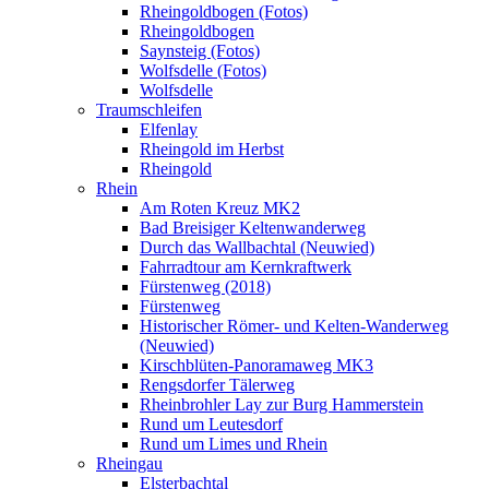
Rheingoldbogen (Fotos)
Rheingoldbogen
Saynsteig (Fotos)
Wolfsdelle (Fotos)
Wolfsdelle
Traumschleifen
Elfenlay
Rheingold im Herbst
Rheingold
Rhein
Am Roten Kreuz MK2
Bad Breisiger Keltenwanderweg
Durch das Wallbachtal (Neuwied)
Fahrradtour am Kernkraftwerk
Fürstenweg (2018)
Fürstenweg
Historischer Römer- und Kelten-Wanderweg
(Neuwied)
Kirschblüten-Panoramaweg MK3
Rengsdorfer Tälerweg
Rheinbrohler Lay zur Burg Hammerstein
Rund um Leutesdorf
Rund um Limes und Rhein
Rheingau
Elsterbachtal