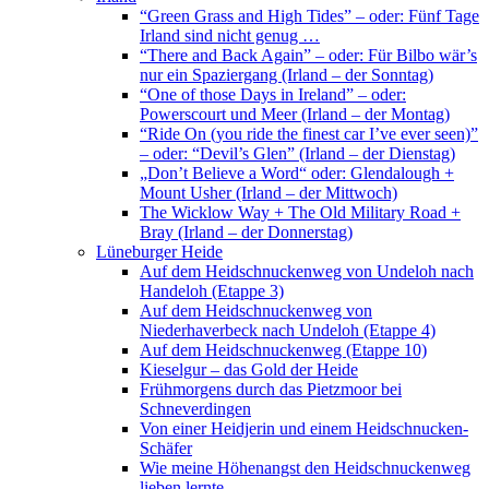
“Green Grass and High Tides” – oder: Fünf Tage
Irland sind nicht genug …
“There and Back Again” – oder: Für Bilbo wär’s
nur ein Spaziergang (Irland – der Sonntag)
“One of those Days in Ireland” – oder:
Powerscourt und Meer (Irland – der Montag)
“Ride On (you ride the finest car I’ve ever seen)”
– oder: “Devil’s Glen” (Irland – der Dienstag)
„Don’t Believe a Word“ oder: Glendalough +
Mount Usher (Irland – der Mittwoch)
The Wicklow Way + The Old Military Road +
Bray (Irland – der Donnerstag)
Lüneburger Heide
Auf dem Heidschnuckenweg von Undeloh nach
Handeloh (Etappe 3)
Auf dem Heidschnuckenweg von
Niederhaverbeck nach Undeloh (Etappe 4)
Auf dem Heidschnuckenweg (Etappe 10)
Kieselgur – das Gold der Heide
Frühmorgens durch das Pietzmoor bei
Schneverdingen
Von einer Heidjerin und einem Heidschnucken-
Schäfer
Wie meine Höhenangst den Heidschnuckenweg
lieben lernte