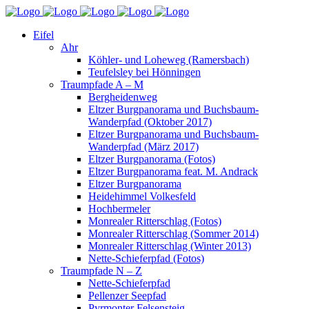
Eifel
Ahr
Köhler- und Loheweg (Ramersbach)
Teufelsley bei Hönningen
Traumpfade A – M
Bergheidenweg
Eltzer Burgpanorama und Buchsbaum-
Wanderpfad (Oktober 2017)
Eltzer Burgpanorama und Buchsbaum-
Wanderpfad (März 2017)
Eltzer Burgpanorama (Fotos)
Eltzer Burgpanorama feat. M. Andrack
Eltzer Burgpanorama
Heidehimmel Volkesfeld
Hochbermeler
Monrealer Ritterschlag (Fotos)
Monrealer Ritterschlag (Sommer 2014)
Monrealer Ritterschlag (Winter 2013)
Nette-Schieferpfad (Fotos)
Traumpfade N – Z
Nette-Schieferpfad
Pellenzer Seepfad
Pyrmonter Felsensteig