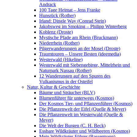
Andrack
100 Tage Heimat – Jens Franke
Hunsrück (Rother)
Irland: Dingle Way (Conrad Stein)
Jakobsweg im Smoking – Philipp Winterberg
Koblenz (Droste)
Mystische Pfade am Rhein (Bruckmann)
Niederrhein (Rother)
Pilgerwanderungen an der Mosel (Droste)
Traumtouren – Unsere Besten (ideemedia)
Westerwald (Hikeline)
Westerwald mit Siebengebirge, Mittelrhein und
Naturpark Nassau (Rother)
12 Wanderungen auf den Spuren des
Vulkanismus in der Osteifel
Natur, Kultur & Geschichte
Bäume und Sträucher (BLV)
Blumenführer für unterwegs (Kosmos)
Der Kosmos Tier- und Pflanzenführer (Kosmos)
Die Pflanzenwelt der Eifel (Quelle & Meyer)
Die Pflanzenwelt im Westerwald (Quelle &
Meyer)
Die Welt der Burgen (C. H. Beck)
Essbare Wildkräuter und Wildbeeren (Kosmos)
Mein Wildkräuter-Führer (Bassermann)