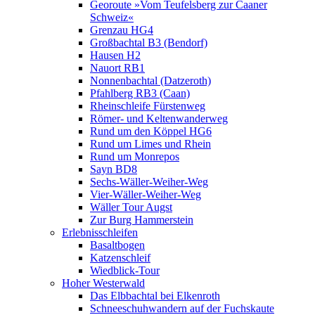
Georoute »Vom Teufelsberg zur Caaner
Schweiz«
Grenzau HG4
Großbachtal B3 (Bendorf)
Hausen H2
Nauort RB1
Nonnenbachtal (Datzeroth)
Pfahlberg RB3 (Caan)
Rheinschleife Fürstenweg
Römer- und Keltenwanderweg
Rund um den Köppel HG6
Rund um Limes und Rhein
Rund um Monrepos
Sayn BD8
Sechs-Wäller-Weiher-Weg
Vier-Wäller-Weiher-Weg
Wäller Tour Augst
Zur Burg Hammerstein
Erlebnisschleifen
Basaltbogen
Katzenschleif
Wiedblick-Tour
Hoher Westerwald
Das Elbbachtal bei Elkenroth
Schneeschuhwandern auf der Fuchskaute