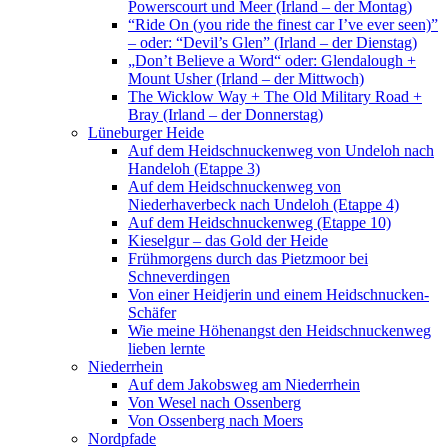
Powerscourt und Meer (Irland – der Montag)
“Ride On (you ride the finest car I’ve ever seen)”
– oder: “Devil’s Glen” (Irland – der Dienstag)
„Don’t Believe a Word“ oder: Glendalough +
Mount Usher (Irland – der Mittwoch)
The Wicklow Way + The Old Military Road +
Bray (Irland – der Donnerstag)
Lüneburger Heide
Auf dem Heidschnuckenweg von Undeloh nach
Handeloh (Etappe 3)
Auf dem Heidschnuckenweg von
Niederhaverbeck nach Undeloh (Etappe 4)
Auf dem Heidschnuckenweg (Etappe 10)
Kieselgur – das Gold der Heide
Frühmorgens durch das Pietzmoor bei
Schneverdingen
Von einer Heidjerin und einem Heidschnucken-
Schäfer
Wie meine Höhenangst den Heidschnuckenweg
lieben lernte
Niederrhein
Auf dem Jakobsweg am Niederrhein
Von Wesel nach Ossenberg
Von Ossenberg nach Moers
Nordpfade