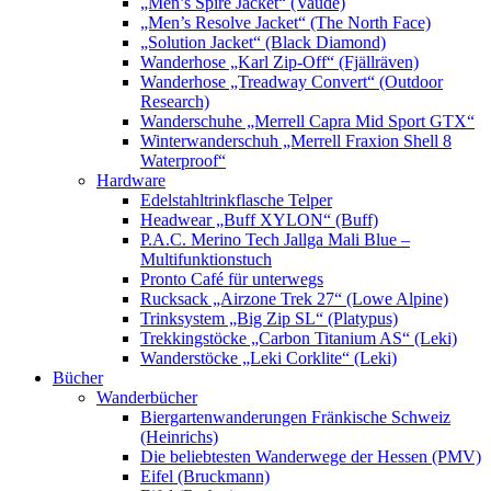
„Men’s Spire Jacket“ (Vaude)
„Men’s Resolve Jacket“ (The North Face)
„Solution Jacket“ (Black Diamond)
Wanderhose „Karl Zip-Off“ (Fjällräven)
Wanderhose „Treadway Convert“ (Outdoor
Research)
Wanderschuhe „Merrell Capra Mid Sport GTX“
Winterwanderschuh „Merrell Fraxion Shell 8
Waterproof“
Hardware
Edelstahltrinkflasche Telper
Headwear „Buff XYLON“ (Buff)
P.A.C. Merino Tech Jallga Mali Blue –
Multifunktionstuch
Pronto Café für unterwegs
Rucksack „Airzone Trek 27“ (Lowe Alpine)
Trinksystem „Big Zip SL“ (Platypus)
Trekkingstöcke „Carbon Titanium AS“ (Leki)
Wanderstöcke „Leki Corklite“ (Leki)
Bücher
Wanderbücher
Biergartenwanderungen Fränkische Schweiz
(Heinrichs)
Die beliebtesten Wanderwege der Hessen (PMV)
Eifel (Bruckmann)