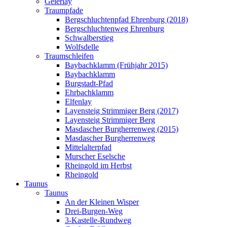
Geierlay
Traumpfade
Bergschluchtenpfad Ehrenburg (2018)
Bergschluchtenweg Ehrenburg
Schwalberstieg
Wolfsdelle
Traumschleifen
Baybachklamm (Frühjahr 2015)
Baybachklamm
Burgstadt-Pfad
Ehrbachklamm
Elfenlay
Layensteig Strimmiger Berg (2017)
Layensteig Strimmiger Berg
Masdascher Burgherrenweg (2015)
Masdascher Burgherrenweg
Mittelalterpfad
Murscher Eselsche
Rheingold im Herbst
Rheingold
Taunus
Taunus
An der Kleinen Wisper
Drei-Burgen-Weg
3-Kastelle-Rundweg