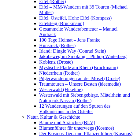
Eifel (Rother)
Eifel – MM-Wandern mit 35 Touren (Michael
Müller)
Eifel, Osteifel, Hohe Eifel (Kompass)
Eifelsteig (Bruckmann)
Gesammelte Wanderabenteuer – Manuel
Andrack
100 Tage Heimat – Jens Franke
Hunsrück (Rother)
Irland: Dingle Way (Conrad Stein)
Jakobsweg im Smoking – Philipp Winterberg
Koblenz (Droste)
Mystische Pfade am Rhein (Bruckmann)
Niederrhein (Rother)
Pilgerwanderungen an der Mosel (Droste)
Traumtouren – Unsere Besten (ideemedia)
Westerwald (Hikeline)
Westerwald mit Siebengebirge, Mittelrhein und
Naturpark Nassau (Rother)
12 Wanderungen auf den Spuren des
Vulkanismus in der Osteifel
Natur, Kultur & Geschichte
Bäume und Sträucher (BLV)
Blumenführer für unterwegs (Kosmos)
Der Kosmos Tier- und Pflanzenführer (Kosmos)