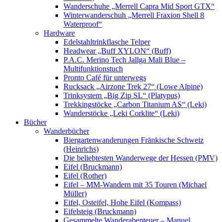
Wanderschuhe „Merrell Capra Mid Sport GTX“
Winterwanderschuh „Merrell Fraxion Shell 8
Waterproof“
Hardware
Edelstahltrinkflasche Telper
Headwear „Buff XYLON“ (Buff)
P.A.C. Merino Tech Jallga Mali Blue –
Multifunktionstuch
Pronto Café für unterwegs
Rucksack „Airzone Trek 27“ (Lowe Alpine)
Trinksystem „Big Zip SL“ (Platypus)
Trekkingstöcke „Carbon Titanium AS“ (Leki)
Wanderstöcke „Leki Corklite“ (Leki)
Bücher
Wanderbücher
Biergartenwanderungen Fränkische Schweiz
(Heinrichs)
Die beliebtesten Wanderwege der Hessen (PMV)
Eifel (Bruckmann)
Eifel (Rother)
Eifel – MM-Wandern mit 35 Touren (Michael
Müller)
Eifel, Osteifel, Hohe Eifel (Kompass)
Eifelsteig (Bruckmann)
Gesammelte Wanderabenteuer – Manuel