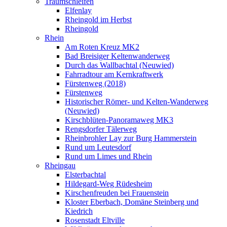
Traumschleifen
Elfenlay
Rheingold im Herbst
Rheingold
Rhein
Am Roten Kreuz MK2
Bad Breisiger Keltenwanderweg
Durch das Wallbachtal (Neuwied)
Fahrradtour am Kernkraftwerk
Fürstenweg (2018)
Fürstenweg
Historischer Römer- und Kelten-Wanderweg
(Neuwied)
Kirschblüten-Panoramaweg MK3
Rengsdorfer Tälerweg
Rheinbrohler Lay zur Burg Hammerstein
Rund um Leutesdorf
Rund um Limes und Rhein
Rheingau
Elsterbachtal
Hildegard-Weg Rüdesheim
Kirschenfreuden bei Frauenstein
Kloster Eberbach, Domäne Steinberg und
Kiedrich
Rosenstadt Eltville