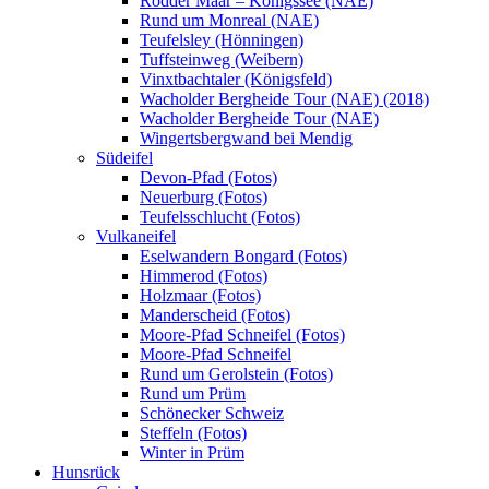
Rodder Maar – Königssee (NAE)
Rund um Monreal (NAE)
Teufelsley (Hönningen)
Tuffsteinweg (Weibern)
Vinxtbachtaler (Königsfeld)
Wacholder Bergheide Tour (NAE) (2018)
Wacholder Bergheide Tour (NAE)
Wingertsbergwand bei Mendig
Südeifel
Devon-Pfad (Fotos)
Neuerburg (Fotos)
Teufelsschlucht (Fotos)
Vulkaneifel
Eselwandern Bongard (Fotos)
Himmerod (Fotos)
Holzmaar (Fotos)
Manderscheid (Fotos)
Moore-Pfad Schneifel (Fotos)
Moore-Pfad Schneifel
Rund um Gerolstein (Fotos)
Rund um Prüm
Schönecker Schweiz
Steffeln (Fotos)
Winter in Prüm
Hunsrück