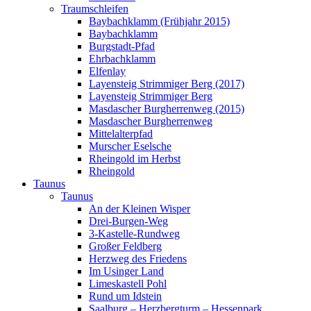
Traumschleifen
Baybachklamm (Frühjahr 2015)
Baybachklamm
Burgstadt-Pfad
Ehrbachklamm
Elfenlay
Layensteig Strimmiger Berg (2017)
Layensteig Strimmiger Berg
Masdascher Burgherrenweg (2015)
Masdascher Burgherrenweg
Mittelalterpfad
Murscher Eselsche
Rheingold im Herbst
Rheingold
Taunus
Taunus
An der Kleinen Wisper
Drei-Burgen-Weg
3-Kastelle-Rundweg
Großer Feldberg
Herzweg des Friedens
Im Usinger Land
Limeskastell Pohl
Rund um Idstein
Saalburg – Herzbergturm – Hessenpark