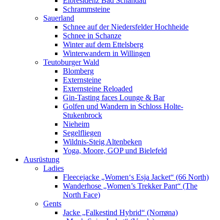
Elbresidenz Bad Schandau
Schrammsteine
Sauerland
Schnee auf der Niedersfelder Hochheide
Schnee in Schanze
Winter auf dem Ettelsberg
Winterwandern in Willingen
Teutoburger Wald
Blomberg
Externsteine
Externsteine Reloaded
Gin-Tasting faces Lounge & Bar
Golfen und Wandern in Schloss Holte-
Stukenbrock
Nieheim
Segelfliegen
Wildnis-Steig Altenbeken
Yoga, Moore, GOP und Bielefeld
Ausrüstung
Ladies
Fleecejacke „Women‘s Esja Jacket“ (66 North)
Wanderhose „Women’s Trekker Pant“ (The
North Face)
Gents
Jacke „Falkestind Hybrid“ (Norrøna)