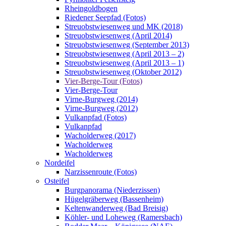
Rheingoldbogen
Riedener Seepfad (Fotos)
Streuobstwiesenweg und MK (2018)
Streuobstwiesenweg (April 2014)
Streuobstwiesenweg (September 2013)
Streuobstwiesenweg (April 2013 – 2)
Streuobstwiesenweg (April 2013 – 1)
Streuobstwiesenweg (Oktober 2012)
Vier-Berge-Tour (Fotos)
Vier-Berge-Tour
Virne-Burgweg (2014)
Virne-Burgweg (2012)
Vulkanpfad (Fotos)
Vulkanpfad
Wacholderweg (2017)
Wacholderweg
Wacholderweg
Nordeifel
Narzissenroute (Fotos)
Osteifel
Burgpanorama (Niederzissen)
Hügelgräberweg (Bassenheim)
Keltenwanderweg (Bad Breisig)
Köhler- und Loheweg (Ramersbach)