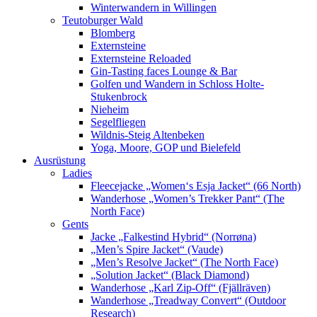
Winterwandern in Willingen
Teutoburger Wald
Blomberg
Externsteine
Externsteine Reloaded
Gin-Tasting faces Lounge & Bar
Golfen und Wandern in Schloss Holte-
Stukenbrock
Nieheim
Segelfliegen
Wildnis-Steig Altenbeken
Yoga, Moore, GOP und Bielefeld
Ausrüstung
Ladies
Fleecejacke „Women‘s Esja Jacket“ (66 North)
Wanderhose „Women’s Trekker Pant“ (The
North Face)
Gents
Jacke „Falkestind Hybrid“ (Norrøna)
„Men’s Spire Jacket“ (Vaude)
„Men’s Resolve Jacket“ (The North Face)
„Solution Jacket“ (Black Diamond)
Wanderhose „Karl Zip-Off“ (Fjällräven)
Wanderhose „Treadway Convert“ (Outdoor
Research)