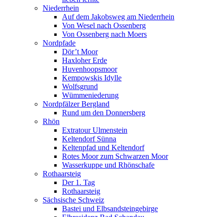
Niederrhein
Auf dem Jakobsweg am Niederrhein
Von Wesel nach Ossenberg
Von Ossenberg nach Moers
Nordpfade
Dör’t Moor
Haxloher Erde
Huvenhoopsmoor
Kempowskis Idylle
Wolfsgrund
Wümmeniederung
Nordpfälzer Bergland
Rund um den Donnersberg
Rhön
Extratour Ulmenstein
Keltendorf Sünna
Keltenpfad und Keltendorf
Rotes Moor zum Schwarzen Moor
Wasserkuppe und Rhönschafe
Rothaarsteig
Der 1. Tag
Rothaarsteig
Sächsische Schweiz
Bastei und Elbsandsteingebirge