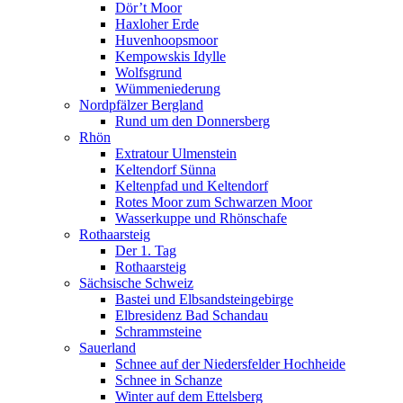
Dör’t Moor
Haxloher Erde
Huvenhoopsmoor
Kempowskis Idylle
Wolfsgrund
Wümmeniederung
Nordpfälzer Bergland
Rund um den Donnersberg
Rhön
Extratour Ulmenstein
Keltendorf Sünna
Keltenpfad und Keltendorf
Rotes Moor zum Schwarzen Moor
Wasserkuppe und Rhönschafe
Rothaarsteig
Der 1. Tag
Rothaarsteig
Sächsische Schweiz
Bastei und Elbsandsteingebirge
Elbresidenz Bad Schandau
Schrammsteine
Sauerland
Schnee auf der Niedersfelder Hochheide
Schnee in Schanze
Winter auf dem Ettelsberg