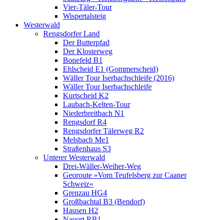
Vier-Täler-Tour
Wispertalsteig
Westerwald
Rengsdorfer Land
Der Butterpfad
Der Klosterweg
Bonefeld B1
Ehlscheid E1 (Gommerscheid)
Wäller Tour Iserbachschleife (2016)
Wäller Tour Iserbachschleife
Kurtscheid K2
Laubach-Kelten-Tour
Niederbreitbach N1
Rengsdorf R4
Rengsdorfer Tälerweg R2
Melsbach Me1
Straßenhaus S3
Unterer Westerwald
Drei-Wäller-Weiher-Weg
Georoute »Vom Teufelsberg zur Caaner
Schweiz«
Grenzau HG4
Großbachtal B3 (Bendorf)
Hausen H2
Nauort RB1