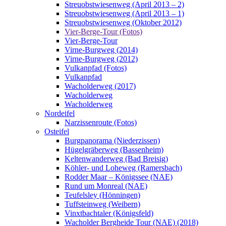
Streuobstwiesenweg (April 2013 – 2)
Streuobstwiesenweg (April 2013 – 1)
Streuobstwiesenweg (Oktober 2012)
Vier-Berge-Tour (Fotos)
Vier-Berge-Tour
Virne-Burgweg (2014)
Virne-Burgweg (2012)
Vulkanpfad (Fotos)
Vulkanpfad
Wacholderweg (2017)
Wacholderweg
Wacholderweg
Nordeifel
Narzissenroute (Fotos)
Osteifel
Burgpanorama (Niederzissen)
Hügelgräberweg (Bassenheim)
Keltenwanderweg (Bad Breisig)
Köhler- und Loheweg (Ramersbach)
Rodder Maar – Königssee (NAE)
Rund um Monreal (NAE)
Teufelsley (Hönningen)
Tuffsteinweg (Weibern)
Vinxtbachtaler (Königsfeld)
Wacholder Bergheide Tour (NAE) (2018)