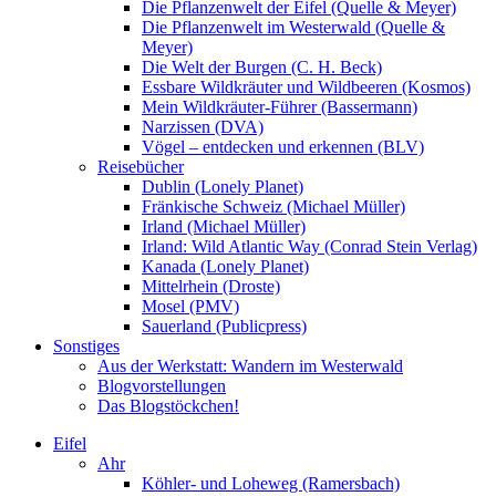
Die Pflanzenwelt der Eifel (Quelle & Meyer)
Die Pflanzenwelt im Westerwald (Quelle &
Meyer)
Die Welt der Burgen (C. H. Beck)
Essbare Wildkräuter und Wildbeeren (Kosmos)
Mein Wildkräuter-Führer (Bassermann)
Narzissen (DVA)
Vögel – entdecken und erkennen (BLV)
Reisebücher
Dublin (Lonely Planet)
Fränkische Schweiz (Michael Müller)
Irland (Michael Müller)
Irland: Wild Atlantic Way (Conrad Stein Verlag)
Kanada (Lonely Planet)
Mittelrhein (Droste)
Mosel (PMV)
Sauerland (Publicpress)
Sonstiges
Aus der Werkstatt: Wandern im Westerwald
Blogvorstellungen
Das Blogstöckchen!
Eifel
Ahr
Köhler- und Loheweg (Ramersbach)