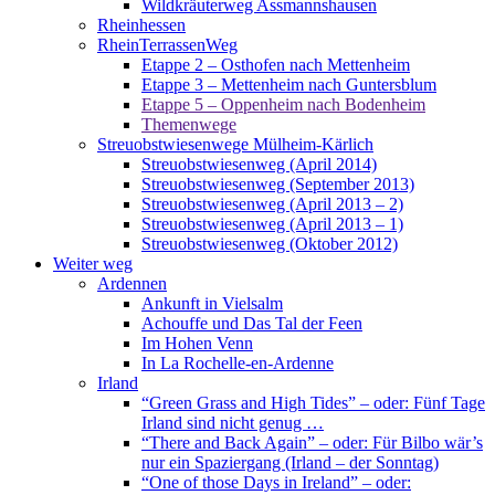
Wildkräuterweg Assmannshausen
Rheinhessen
RheinTerrassenWeg
Etappe 2 – Osthofen nach Mettenheim
Etappe 3 – Mettenheim nach Guntersblum
Etappe 5 – Oppenheim nach Bodenheim
Themenwege
Streuobstwiesenwege Mülheim-Kärlich
Streuobstwiesenweg (April 2014)
Streuobstwiesenweg (September 2013)
Streuobstwiesenweg (April 2013 – 2)
Streuobstwiesenweg (April 2013 – 1)
Streuobstwiesenweg (Oktober 2012)
Weiter weg
Ardennen
Ankunft in Vielsalm
Achouffe und Das Tal der Feen
Im Hohen Venn
In La Rochelle-en-Ardenne
Irland
“Green Grass and High Tides” – oder: Fünf Tage
Irland sind nicht genug …
“There and Back Again” – oder: Für Bilbo wär’s
nur ein Spaziergang (Irland – der Sonntag)
“One of those Days in Ireland” – oder: