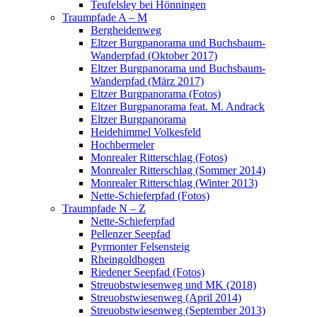
Teufelsley bei Hönningen
Traumpfade A – M
Bergheidenweg
Eltzer Burgpanorama und Buchsbaum-
Wanderpfad (Oktober 2017)
Eltzer Burgpanorama und Buchsbaum-
Wanderpfad (März 2017)
Eltzer Burgpanorama (Fotos)
Eltzer Burgpanorama feat. M. Andrack
Eltzer Burgpanorama
Heidehimmel Volkesfeld
Hochbermeler
Monrealer Ritterschlag (Fotos)
Monrealer Ritterschlag (Sommer 2014)
Monrealer Ritterschlag (Winter 2013)
Nette-Schieferpfad (Fotos)
Traumpfade N – Z
Nette-Schieferpfad
Pellenzer Seepfad
Pyrmonter Felsensteig
Rheingoldbogen
Riedener Seepfad (Fotos)
Streuobstwiesenweg und MK (2018)
Streuobstwiesenweg (April 2014)
Streuobstwiesenweg (September 2013)