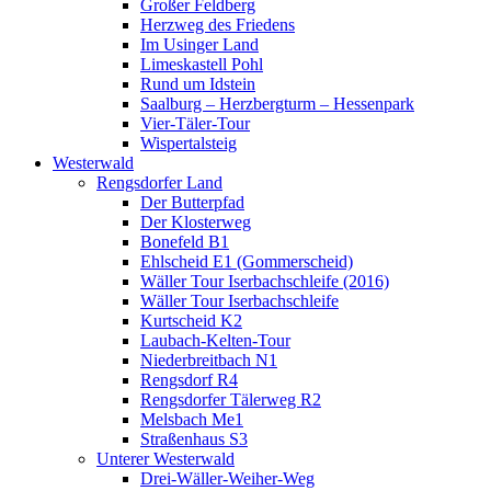
Großer Feldberg
Herzweg des Friedens
Im Usinger Land
Limeskastell Pohl
Rund um Idstein
Saalburg – Herzbergturm – Hessenpark
Vier-Täler-Tour
Wispertalsteig
Westerwald
Rengsdorfer Land
Der Butterpfad
Der Klosterweg
Bonefeld B1
Ehlscheid E1 (Gommerscheid)
Wäller Tour Iserbachschleife (2016)
Wäller Tour Iserbachschleife
Kurtscheid K2
Laubach-Kelten-Tour
Niederbreitbach N1
Rengsdorf R4
Rengsdorfer Tälerweg R2
Melsbach Me1
Straßenhaus S3
Unterer Westerwald
Drei-Wäller-Weiher-Weg