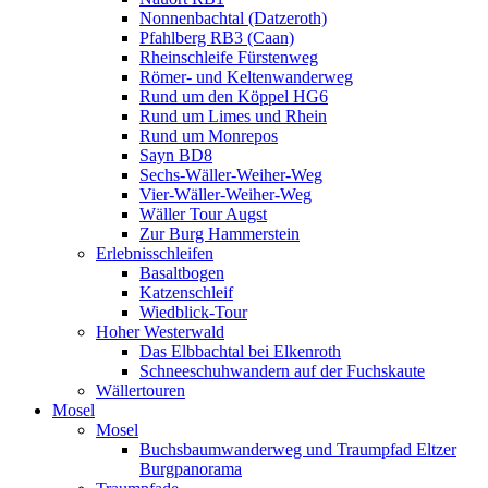
Nonnenbachtal (Datzeroth)
Pfahlberg RB3 (Caan)
Rheinschleife Fürstenweg
Römer- und Keltenwanderweg
Rund um den Köppel HG6
Rund um Limes und Rhein
Rund um Monrepos
Sayn BD8
Sechs-Wäller-Weiher-Weg
Vier-Wäller-Weiher-Weg
Wäller Tour Augst
Zur Burg Hammerstein
Erlebnisschleifen
Basaltbogen
Katzenschleif
Wiedblick-Tour
Hoher Westerwald
Das Elbbachtal bei Elkenroth
Schneeschuhwandern auf der Fuchskaute
Wällertouren
Mosel
Mosel
Buchsbaumwanderweg und Traumpfad Eltzer
Burgpanorama