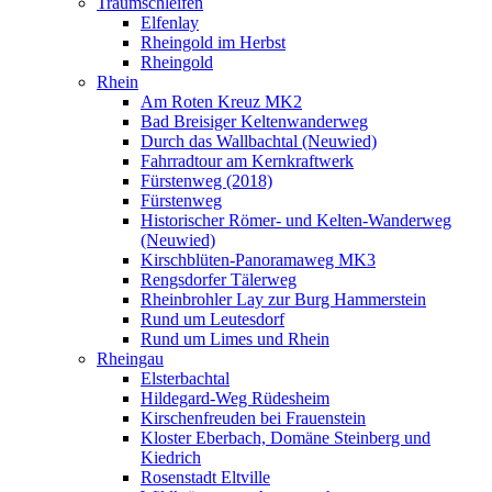
Traumschleifen
Elfenlay
Rheingold im Herbst
Rheingold
Rhein
Am Roten Kreuz MK2
Bad Breisiger Keltenwanderweg
Durch das Wallbachtal (Neuwied)
Fahrradtour am Kernkraftwerk
Fürstenweg (2018)
Fürstenweg
Historischer Römer- und Kelten-Wanderweg
(Neuwied)
Kirschblüten-Panoramaweg MK3
Rengsdorfer Tälerweg
Rheinbrohler Lay zur Burg Hammerstein
Rund um Leutesdorf
Rund um Limes und Rhein
Rheingau
Elsterbachtal
Hildegard-Weg Rüdesheim
Kirschenfreuden bei Frauenstein
Kloster Eberbach, Domäne Steinberg und
Kiedrich
Rosenstadt Eltville