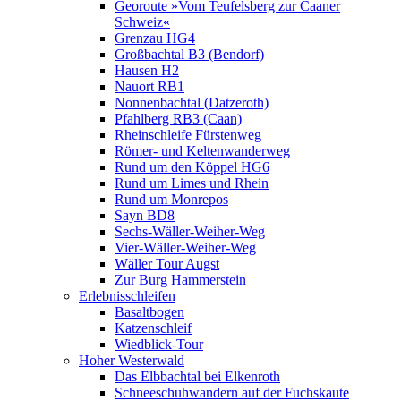
Georoute »Vom Teufelsberg zur Caaner
Schweiz«
Grenzau HG4
Großbachtal B3 (Bendorf)
Hausen H2
Nauort RB1
Nonnenbachtal (Datzeroth)
Pfahlberg RB3 (Caan)
Rheinschleife Fürstenweg
Römer- und Keltenwanderweg
Rund um den Köppel HG6
Rund um Limes und Rhein
Rund um Monrepos
Sayn BD8
Sechs-Wäller-Weiher-Weg
Vier-Wäller-Weiher-Weg
Wäller Tour Augst
Zur Burg Hammerstein
Erlebnisschleifen
Basaltbogen
Katzenschleif
Wiedblick-Tour
Hoher Westerwald
Das Elbbachtal bei Elkenroth
Schneeschuhwandern auf der Fuchskaute