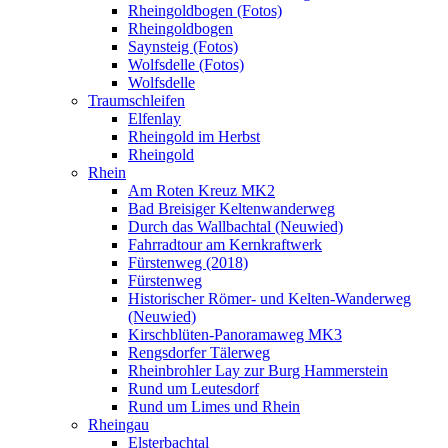
Rheingoldbogen (Fotos)
Rheingoldbogen
Saynsteig (Fotos)
Wolfsdelle (Fotos)
Wolfsdelle
Traumschleifen
Elfenlay
Rheingold im Herbst
Rheingold
Rhein
Am Roten Kreuz MK2
Bad Breisiger Keltenwanderweg
Durch das Wallbachtal (Neuwied)
Fahrradtour am Kernkraftwerk
Fürstenweg (2018)
Fürstenweg
Historischer Römer- und Kelten-Wanderweg
(Neuwied)
Kirschblüten-Panoramaweg MK3
Rengsdorfer Tälerweg
Rheinbrohler Lay zur Burg Hammerstein
Rund um Leutesdorf
Rund um Limes und Rhein
Rheingau
Elsterbachtal