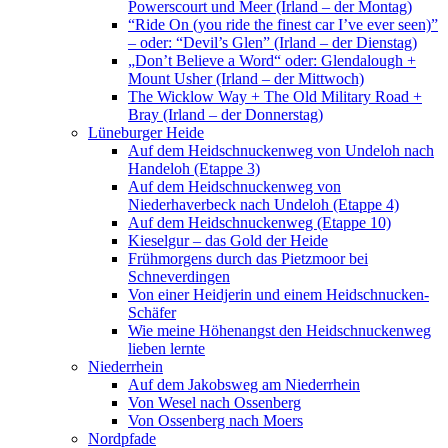
Powerscourt und Meer (Irland – der Montag)
“Ride On (you ride the finest car I’ve ever seen)”
– oder: “Devil’s Glen” (Irland – der Dienstag)
„Don’t Believe a Word“ oder: Glendalough +
Mount Usher (Irland – der Mittwoch)
The Wicklow Way + The Old Military Road +
Bray (Irland – der Donnerstag)
Lüneburger Heide
Auf dem Heidschnuckenweg von Undeloh nach
Handeloh (Etappe 3)
Auf dem Heidschnuckenweg von
Niederhaverbeck nach Undeloh (Etappe 4)
Auf dem Heidschnuckenweg (Etappe 10)
Kieselgur – das Gold der Heide
Frühmorgens durch das Pietzmoor bei
Schneverdingen
Von einer Heidjerin und einem Heidschnucken-
Schäfer
Wie meine Höhenangst den Heidschnuckenweg
lieben lernte
Niederrhein
Auf dem Jakobsweg am Niederrhein
Von Wesel nach Ossenberg
Von Ossenberg nach Moers
Nordpfade