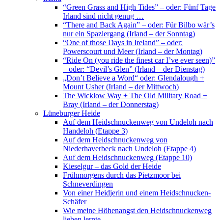
“Green Grass and High Tides” – oder: Fünf Tage
Irland sind nicht genug …
“There and Back Again” – oder: Für Bilbo wär’s
nur ein Spaziergang (Irland – der Sonntag)
“One of those Days in Ireland” – oder:
Powerscourt und Meer (Irland – der Montag)
“Ride On (you ride the finest car I’ve ever seen)”
– oder: “Devil’s Glen” (Irland – der Dienstag)
„Don’t Believe a Word“ oder: Glendalough +
Mount Usher (Irland – der Mittwoch)
The Wicklow Way + The Old Military Road +
Bray (Irland – der Donnerstag)
Lüneburger Heide
Auf dem Heidschnuckenweg von Undeloh nach
Handeloh (Etappe 3)
Auf dem Heidschnuckenweg von
Niederhaverbeck nach Undeloh (Etappe 4)
Auf dem Heidschnuckenweg (Etappe 10)
Kieselgur – das Gold der Heide
Frühmorgens durch das Pietzmoor bei
Schneverdingen
Von einer Heidjerin und einem Heidschnucken-
Schäfer
Wie meine Höhenangst den Heidschnuckenweg
lieben lernte