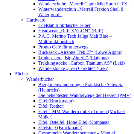
Wanderschuhe „Merrell Capra Mid Sport GTX“
Winterwanderschuh „Merrell Fraxion Shell 8
Waterproof“
Hardware
Edelstahltrinkflasche Telper
Headwear „Buff XYLON“ (Buff)
P.A.C. Merino Tech Jallga Mali Blue –
Multifunktionstuch
Pronto Café für unterwegs
Rucksack „Airzone Trek 27“ (Lowe Alpine)
Trinksystem „Big Zip SL“ (Platypus)
Trekkingstöcke „Carbon Titanium AS“ (Leki)
Wanderstöcke „Leki Corklite“ (Leki)
Bücher
Wanderbücher
Biergartenwanderungen Fränkische Schweiz
(Heinrichs)
Die beliebtesten Wanderwege der Hessen (PMV)
Eifel (Bruckmann)
Eifel (Rother)
Eifel – MM-Wandern mit 35 Touren (Michael
Müller)
Eifel, Osteifel, Hohe Eifel (Kompass)
Eifelsteig (Bruckmann)
Gesammelte Wanderabenteuer – Manuel