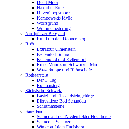
Dör’t Moor
Haxloher Erde
Huvenhoopsmoor
Kempowskis Idylle
Wolfsgrund
Wümmeniederung
Nordpfälzer Bergland
Rund um den Donnersberg
Rhön
Extratour Ulmenstein
Keltendorf Sünna
Keltenpfad und Keltendorf
Rotes Moor zum Schwarzen Moor
Wasserkuppe und Rhönschafe
Rothaarsteig
Der 1. Tag
Rothaarsteig
Sächsische Schweiz
Bastei und Elbsandsteingebirge
Elbresidenz Bad Schandau
Schrammsteine
Sauerland
Schnee auf der Niedersfelder Hochheide
Schnee in Schanze
Winter auf dem Ettelsberg