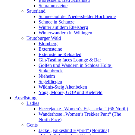
Elbresidenz Bad Schandau
Schrammsteine
Sauerland
Schnee auf der Niedersfelder Hochheide
Schnee in Schanze
Winter auf dem Ettelsberg
Winterwandern in Willingen
Teutoburger Wald
Blomberg
Externsteine
Externsteine Reloaded
Gin-Tasting faces Lounge & Bar
Golfen und Wandern in Schloss Holte-
Stukenbrock
Nieheim
Segelfliegen
Wildnis-Steig Altenbeken
Yoga, Moore, GOP und Bielefeld
Ausrüstung
Ladies
Fleecejacke „Women‘s Esja Jacket“ (66 North)
Wanderhose „Women’s Trekker Pant“ (The
North Face)
Gents
Jacke „Falkestind Hybrid“ (Norrøna)