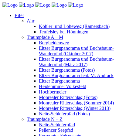
Eifel
Ahr
Köhler- und Loheweg (Ramersbach)
Teufelsley bei Hönningen
Traumpfade A – M
Bergheidenweg
Eltzer Burgpanorama und Buchsbaum-
Wanderpfad (Oktober 2017)
Eltzer Burgpanorama und Buchsbaum-
Wanderpfad (März 2017)
Eltzer Burgpanorama (Fotos)
Eltzer Burgpanorama feat. M. Andrack
Eltzer Burgpanorama
Heidehimmel Volkesfeld
Hochbermeler
Monrealer Ritterschlag (Fotos)
Monrealer Ritterschlag (Sommer 2014)
Monrealer Ritterschlag (Winter 2013)
Nette-Schieferpfad (Fotos)
Traumpfade N – Z
Nette-Schieferpfad
Pellenzer Seepfad
Pyrmonter Felsensteig