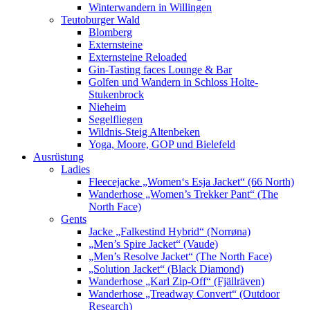
Winterwandern in Willingen
Teutoburger Wald
Blomberg
Externsteine
Externsteine Reloaded
Gin-Tasting faces Lounge & Bar
Golfen und Wandern in Schloss Holte-
Stukenbrock
Nieheim
Segelfliegen
Wildnis-Steig Altenbeken
Yoga, Moore, GOP und Bielefeld
Ausrüstung
Ladies
Fleecejacke „Women‘s Esja Jacket“ (66 North)
Wanderhose „Women’s Trekker Pant“ (The
North Face)
Gents
Jacke „Falkestind Hybrid“ (Norrøna)
„Men’s Spire Jacket“ (Vaude)
„Men’s Resolve Jacket“ (The North Face)
„Solution Jacket“ (Black Diamond)
Wanderhose „Karl Zip-Off“ (Fjällräven)
Wanderhose „Treadway Convert“ (Outdoor
Research)