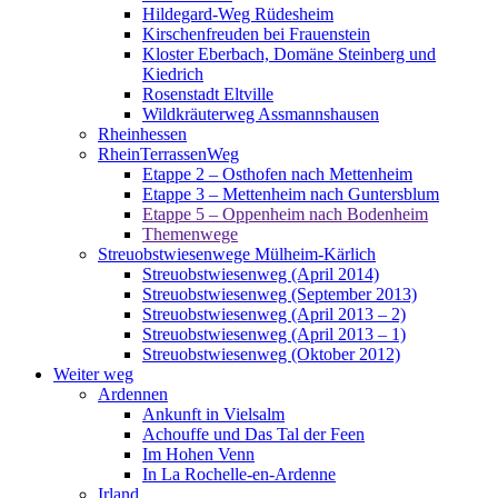
Hildegard-Weg Rüdesheim
Kirschenfreuden bei Frauenstein
Kloster Eberbach, Domäne Steinberg und
Kiedrich
Rosenstadt Eltville
Wildkräuterweg Assmannshausen
Rheinhessen
RheinTerrassenWeg
Etappe 2 – Osthofen nach Mettenheim
Etappe 3 – Mettenheim nach Guntersblum
Etappe 5 – Oppenheim nach Bodenheim
Themenwege
Streuobstwiesenwege Mülheim-Kärlich
Streuobstwiesenweg (April 2014)
Streuobstwiesenweg (September 2013)
Streuobstwiesenweg (April 2013 – 2)
Streuobstwiesenweg (April 2013 – 1)
Streuobstwiesenweg (Oktober 2012)
Weiter weg
Ardennen
Ankunft in Vielsalm
Achouffe und Das Tal der Feen
Im Hohen Venn
In La Rochelle-en-Ardenne
Irland