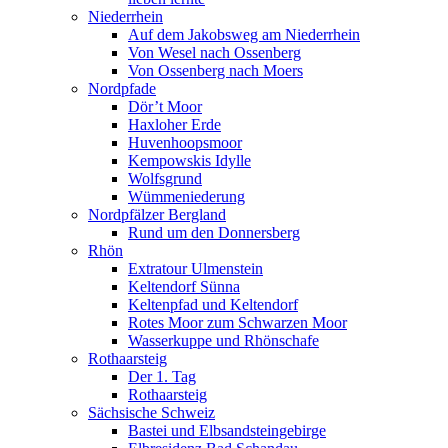
Niederrhein
Auf dem Jakobsweg am Niederrhein
Von Wesel nach Ossenberg
Von Ossenberg nach Moers
Nordpfade
Dör’t Moor
Haxloher Erde
Huvenhoopsmoor
Kempowskis Idylle
Wolfsgrund
Wümmeniederung
Nordpfälzer Bergland
Rund um den Donnersberg
Rhön
Extratour Ulmenstein
Keltendorf Sünna
Keltenpfad und Keltendorf
Rotes Moor zum Schwarzen Moor
Wasserkuppe und Rhönschafe
Rothaarsteig
Der 1. Tag
Rothaarsteig
Sächsische Schweiz
Bastei und Elbsandsteingebirge