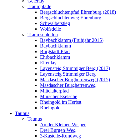
Geierlay
Traumpfade
Bergschluchtenpfad Ehrenburg (2018)
Bergschluchtenweg Ehrenburg
Schwalberstieg
Wolfsdelle
Traumschleifen
Baybachklamm (Frühjahr 2015)
Baybachklamm
Burgstadt-Pfad
Ehrbachklamm
Elfenlay
Layensteig Strimmiger Berg (2017)
Layensteig Strimmiger Berg
Masdascher Burgherrenweg (2015)
Masdascher Burgherrenweg
Mittelalterpfad
Murscher Eselsche
Rheingold im Herbst
Rheingold
Taunus
Taunus
An der Kleinen Wisper
Drei-Burgen-Weg
3-Kastelle-Rundweg