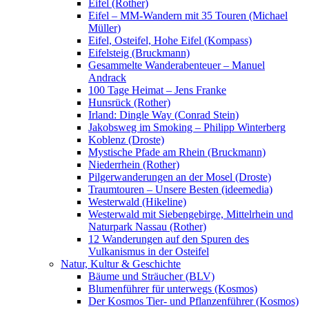
Eifel (Rother)
Eifel – MM-Wandern mit 35 Touren (Michael
Müller)
Eifel, Osteifel, Hohe Eifel (Kompass)
Eifelsteig (Bruckmann)
Gesammelte Wanderabenteuer – Manuel
Andrack
100 Tage Heimat – Jens Franke
Hunsrück (Rother)
Irland: Dingle Way (Conrad Stein)
Jakobsweg im Smoking – Philipp Winterberg
Koblenz (Droste)
Mystische Pfade am Rhein (Bruckmann)
Niederrhein (Rother)
Pilgerwanderungen an der Mosel (Droste)
Traumtouren – Unsere Besten (ideemedia)
Westerwald (Hikeline)
Westerwald mit Siebengebirge, Mittelrhein und
Naturpark Nassau (Rother)
12 Wanderungen auf den Spuren des
Vulkanismus in der Osteifel
Natur, Kultur & Geschichte
Bäume und Sträucher (BLV)
Blumenführer für unterwegs (Kosmos)
Der Kosmos Tier- und Pflanzenführer (Kosmos)