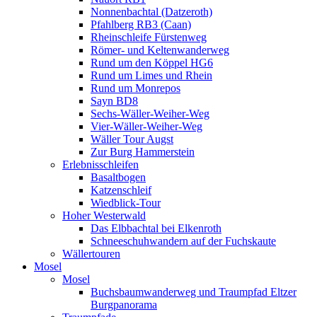
Nonnenbachtal (Datzeroth)
Pfahlberg RB3 (Caan)
Rheinschleife Fürstenweg
Römer- und Keltenwanderweg
Rund um den Köppel HG6
Rund um Limes und Rhein
Rund um Monrepos
Sayn BD8
Sechs-Wäller-Weiher-Weg
Vier-Wäller-Weiher-Weg
Wäller Tour Augst
Zur Burg Hammerstein
Erlebnisschleifen
Basaltbogen
Katzenschleif
Wiedblick-Tour
Hoher Westerwald
Das Elbbachtal bei Elkenroth
Schneeschuhwandern auf der Fuchskaute
Wällertouren
Mosel
Mosel
Buchsbaumwanderweg und Traumpfad Eltzer
Burgpanorama