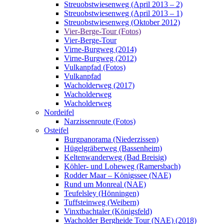
Streuobstwiesenweg (April 2013 – 2)
Streuobstwiesenweg (April 2013 – 1)
Streuobstwiesenweg (Oktober 2012)
Vier-Berge-Tour (Fotos)
Vier-Berge-Tour
Virne-Burgweg (2014)
Virne-Burgweg (2012)
Vulkanpfad (Fotos)
Vulkanpfad
Wacholderweg (2017)
Wacholderweg
Wacholderweg
Nordeifel
Narzissenroute (Fotos)
Osteifel
Burgpanorama (Niederzissen)
Hügelgräberweg (Bassenheim)
Keltenwanderweg (Bad Breisig)
Köhler- und Loheweg (Ramersbach)
Rodder Maar – Königssee (NAE)
Rund um Monreal (NAE)
Teufelsley (Hönningen)
Tuffsteinweg (Weibern)
Vinxtbachtaler (Königsfeld)
Wacholder Bergheide Tour (NAE) (2018)