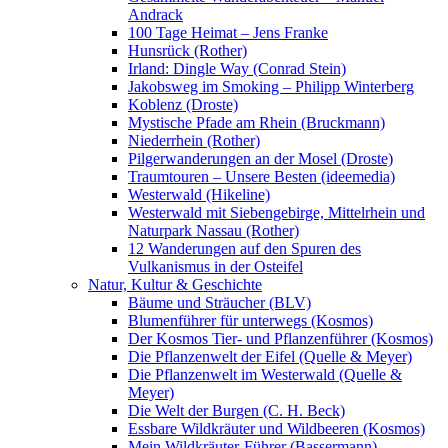
Andrack
100 Tage Heimat – Jens Franke
Hunsrück (Rother)
Irland: Dingle Way (Conrad Stein)
Jakobsweg im Smoking – Philipp Winterberg
Koblenz (Droste)
Mystische Pfade am Rhein (Bruckmann)
Niederrhein (Rother)
Pilgerwanderungen an der Mosel (Droste)
Traumtouren – Unsere Besten (ideemedia)
Westerwald (Hikeline)
Westerwald mit Siebengebirge, Mittelrhein und
Naturpark Nassau (Rother)
12 Wanderungen auf den Spuren des
Vulkanismus in der Osteifel
Natur, Kultur & Geschichte
Bäume und Sträucher (BLV)
Blumenführer für unterwegs (Kosmos)
Der Kosmos Tier- und Pflanzenführer (Kosmos)
Die Pflanzenwelt der Eifel (Quelle & Meyer)
Die Pflanzenwelt im Westerwald (Quelle &
Meyer)
Die Welt der Burgen (C. H. Beck)
Essbare Wildkräuter und Wildbeeren (Kosmos)
Mein Wildkräuter-Führer (Bassermann)