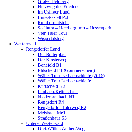
Großer Feldberg
Herzweg des Friedens
Im Usinger Land
Limeskastell Pohl
Rund um Idstein
Saalburg – Herzbergturm – Hessenpark
Vier-Täler-Tour
Wispertalsteig
Westerwald
Rengsdorfer Land
Der Butterpfad
Der Klosterweg
Bonefeld B1
Ehlscheid E1 (Gommerscheid)
Wäller Tour Iserbachschleife (2016)
Wäller Tour Iserbachschleife
Kurtscheid K2
Laubach-Kelten-Tour
Niederbreitbach N1
Rengsdorf R4
Rengsdorfer Tälerweg R2
Melsbach Me1
Straßenhaus S3
Unterer Westerwald
Drei-Wäller-Weiher-Weg