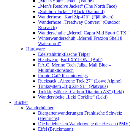
„Men’s Spire Jacket“ (Vaude)
„Men’s Resolve Jacket“ (The North Face)
„Solution Jacket“ (Black Diamond)
Wanderhose „Karl Zip-Off“ (Fjällräven)
Wanderhose „Treadway Convert“ (Outdoor
Research)
Wanderschuhe „Merrell Capra Mid Sport GTX“
Winterwanderschuh „Merrell Fraxion Shell 8
Waterproof“
Hardware
Edelstahltrinkflasche Telper
Headwear „Buff XYLON“ (Buff)
P.A.C. Merino Tech Jallga Mali Blue –
Multifunktionstuch
Pronto Café für unterwegs
Rucksack „Airzone Trek 27“ (Lowe Alpine)
Trinksystem „Big Zip SL“ (Platypus)
Trekkingstöcke „Carbon Titanium AS“ (Leki)
Wanderstöcke „Leki Corklite“ (Leki)
Bücher
Wanderbücher
Biergartenwanderungen Fränkische Schweiz
(Heinrichs)
Die beliebtesten Wanderwege der Hessen (PMV)
Eifel (Bruckmann)