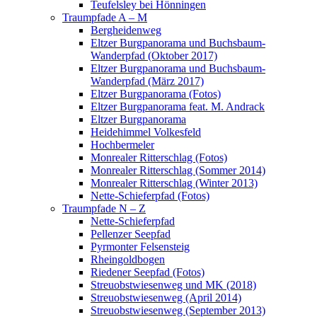
Teufelsley bei Hönningen
Traumpfade A – M
Bergheidenweg
Eltzer Burgpanorama und Buchsbaum-
Wanderpfad (Oktober 2017)
Eltzer Burgpanorama und Buchsbaum-
Wanderpfad (März 2017)
Eltzer Burgpanorama (Fotos)
Eltzer Burgpanorama feat. M. Andrack
Eltzer Burgpanorama
Heidehimmel Volkesfeld
Hochbermeler
Monrealer Ritterschlag (Fotos)
Monrealer Ritterschlag (Sommer 2014)
Monrealer Ritterschlag (Winter 2013)
Nette-Schieferpfad (Fotos)
Traumpfade N – Z
Nette-Schieferpfad
Pellenzer Seepfad
Pyrmonter Felsensteig
Rheingoldbogen
Riedener Seepfad (Fotos)
Streuobstwiesenweg und MK (2018)
Streuobstwiesenweg (April 2014)
Streuobstwiesenweg (September 2013)