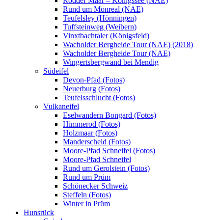
Rodder Maar – Königssee (NAE)
Rund um Monreal (NAE)
Teufelsley (Hönningen)
Tuffsteinweg (Weibern)
Vinxtbachtaler (Königsfeld)
Wacholder Bergheide Tour (NAE) (2018)
Wacholder Bergheide Tour (NAE)
Wingertsbergwand bei Mendig
Südeifel
Devon-Pfad (Fotos)
Neuerburg (Fotos)
Teufelsschlucht (Fotos)
Vulkaneifel
Eselwandern Bongard (Fotos)
Himmerod (Fotos)
Holzmaar (Fotos)
Manderscheid (Fotos)
Moore-Pfad Schneifel (Fotos)
Moore-Pfad Schneifel
Rund um Gerolstein (Fotos)
Rund um Prüm
Schönecker Schweiz
Steffeln (Fotos)
Winter in Prüm
Hunsrück