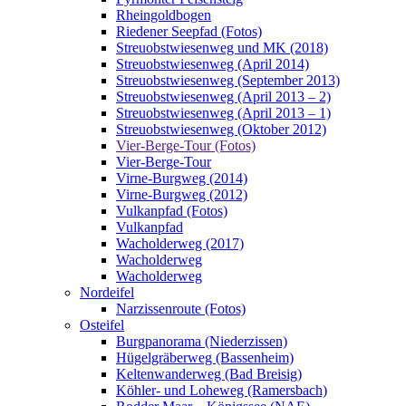
Rheingoldbogen
Riedener Seepfad (Fotos)
Streuobstwiesenweg und MK (2018)
Streuobstwiesenweg (April 2014)
Streuobstwiesenweg (September 2013)
Streuobstwiesenweg (April 2013 – 2)
Streuobstwiesenweg (April 2013 – 1)
Streuobstwiesenweg (Oktober 2012)
Vier-Berge-Tour (Fotos)
Vier-Berge-Tour
Virne-Burgweg (2014)
Virne-Burgweg (2012)
Vulkanpfad (Fotos)
Vulkanpfad
Wacholderweg (2017)
Wacholderweg
Wacholderweg
Nordeifel
Narzissenroute (Fotos)
Osteifel
Burgpanorama (Niederzissen)
Hügelgräberweg (Bassenheim)
Keltenwanderweg (Bad Breisig)
Köhler- und Loheweg (Ramersbach)