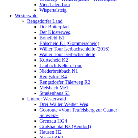
Vier-Täler-Tour
Wispertalsteig
Westerwald
Rengsdorfer Land
Der Butterpfad
Der Klosterweg
Bonefeld B1
Ehlscheid E1 (Gommerscheid)
Wäller Tour Iserbachschleife (2016)
Wäller Tour Iserbachschleife
Kurtscheid K2
Laubach-Kelten-Tour
Niederbreitbach N1
Rengsdorf R4
Rengsdorfer Tälerweg R2
Melsbach Me1
Straßenhaus S3
Unterer Westerwald
Drei-Wäller-Weiher-Weg
Georoute »Vom Teufelsberg zur Caaner
Schweiz«
Grenzau HG4
Großbachtal B3 (Bendorf)
Hausen H2
Nauort RB1