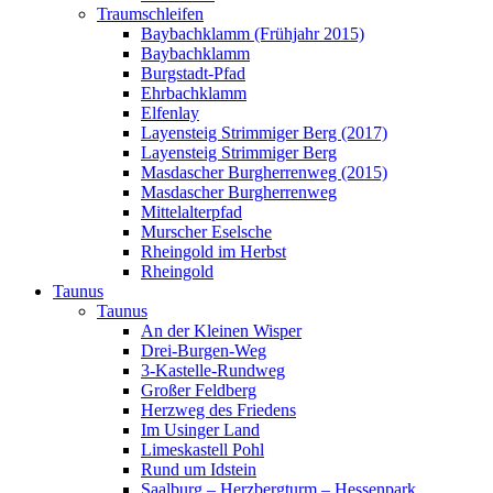
Traumschleifen
Baybachklamm (Frühjahr 2015)
Baybachklamm
Burgstadt-Pfad
Ehrbachklamm
Elfenlay
Layensteig Strimmiger Berg (2017)
Layensteig Strimmiger Berg
Masdascher Burgherrenweg (2015)
Masdascher Burgherrenweg
Mittelalterpfad
Murscher Eselsche
Rheingold im Herbst
Rheingold
Taunus
Taunus
An der Kleinen Wisper
Drei-Burgen-Weg
3-Kastelle-Rundweg
Großer Feldberg
Herzweg des Friedens
Im Usinger Land
Limeskastell Pohl
Rund um Idstein
Saalburg – Herzbergturm – Hessenpark