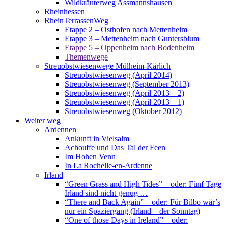
Wildkräuterweg Assmannshausen
Rheinhessen
RheinTerrassenWeg
Etappe 2 – Osthofen nach Mettenheim
Etappe 3 – Mettenheim nach Guntersblum
Etappe 5 – Oppenheim nach Bodenheim
Themenwege
Streuobstwiesenwege Mülheim-Kärlich
Streuobstwiesenweg (April 2014)
Streuobstwiesenweg (September 2013)
Streuobstwiesenweg (April 2013 – 2)
Streuobstwiesenweg (April 2013 – 1)
Streuobstwiesenweg (Oktober 2012)
Weiter weg
Ardennen
Ankunft in Vielsalm
Achouffe und Das Tal der Feen
Im Hohen Venn
In La Rochelle-en-Ardenne
Irland
“Green Grass and High Tides” – oder: Fünf Tage
Irland sind nicht genug …
“There and Back Again” – oder: Für Bilbo wär’s
nur ein Spaziergang (Irland – der Sonntag)
“One of those Days in Ireland” – oder: