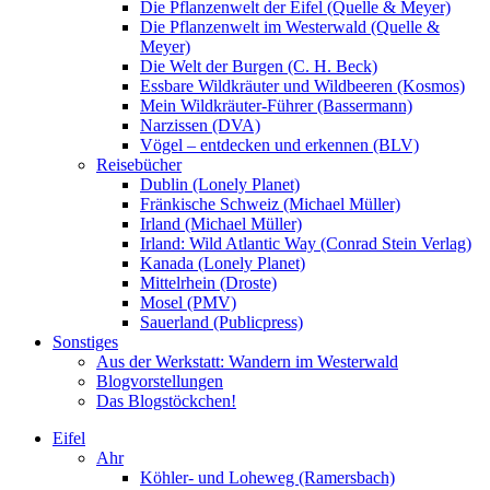
Die Pflanzenwelt der Eifel (Quelle & Meyer)
Die Pflanzenwelt im Westerwald (Quelle &
Meyer)
Die Welt der Burgen (C. H. Beck)
Essbare Wildkräuter und Wildbeeren (Kosmos)
Mein Wildkräuter-Führer (Bassermann)
Narzissen (DVA)
Vögel – entdecken und erkennen (BLV)
Reisebücher
Dublin (Lonely Planet)
Fränkische Schweiz (Michael Müller)
Irland (Michael Müller)
Irland: Wild Atlantic Way (Conrad Stein Verlag)
Kanada (Lonely Planet)
Mittelrhein (Droste)
Mosel (PMV)
Sauerland (Publicpress)
Sonstiges
Aus der Werkstatt: Wandern im Westerwald
Blogvorstellungen
Das Blogstöckchen!
Eifel
Ahr
Köhler- und Loheweg (Ramersbach)