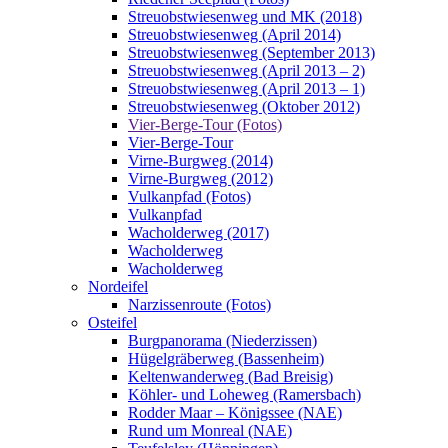
Streuobstwiesenweg und MK (2018)
Streuobstwiesenweg (April 2014)
Streuobstwiesenweg (September 2013)
Streuobstwiesenweg (April 2013 – 2)
Streuobstwiesenweg (April 2013 – 1)
Streuobstwiesenweg (Oktober 2012)
Vier-Berge-Tour (Fotos)
Vier-Berge-Tour
Virne-Burgweg (2014)
Virne-Burgweg (2012)
Vulkanpfad (Fotos)
Vulkanpfad
Wacholderweg (2017)
Wacholderweg
Wacholderweg
Nordeifel
Narzissenroute (Fotos)
Osteifel
Burgpanorama (Niederzissen)
Hügelgräberweg (Bassenheim)
Keltenwanderweg (Bad Breisig)
Köhler- und Loheweg (Ramersbach)
Rodder Maar – Königssee (NAE)
Rund um Monreal (NAE)