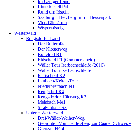
Im Usinger Land
Limeskastell Pohl
Rund um Idstein
Saalburg – Herzbergturm – Hessenpark
Vier-Täler-Tour
Wispertalsteig
Westerwald
Rengsdorfer Land
Der Butterpfad
Der Klosterweg
Bonefeld B1
Ehlscheid E1 (Gommerscheid)
Wäller Tour Iserbachschleife (2016)
Wäller Tour Iserbachschleife
Kurtscheid K2
Laubach-Kelten-Tour
Niederbreitbach N1
Rengsdorf R4
Rengsdorfer Tälerweg R2
Melsbach Me1
Straßenhaus S3
Unterer Westerwald
Drei-Wäller-Weiher-Weg
Georoute »Vom Teufelsberg zur Caaner Schweiz«
Grenzau HG4