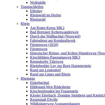
Wolfsdelle
Traumschleifen
Elfenlay
Rheingold im Herbst
Rheingold
Rhein
Am Roten Kreuz MK2
Bad Breisiger Keltenwanderweg
Durch das Wallbachtal (Neuwied)
Fahrradtour am Kernkraftwerk
Fürstenweg (2018)
Fürstenweg
Historischer Römer- und Kelten-Wanderweg (Neu
Kirschblüten-Panoramaweg MK3
Rengsdorfer Tälerweg
Rheinbrohler Lay zur Burg Hammerstein
Rund um Leutesdorf
Rund um Limes und Rhein
Rheingau
Elsterbachtal
Hildegard-Weg Rüdesheim
Kirschenfreuden bei Frauenstein
Kloster Eberbach, Domäne Steinberg und Kiedric
Rosenstadt Eltville
Wildkräuterweg Assmannshausen