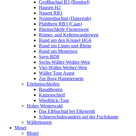
Großbachtal B3 (Bendorf)
Hausen H2
Nauort RB1
Nonnenbachtal (Datzeroth)
Pfahlberg RB3 (Caan)
Rheinschleife Fürstenweg
Römer- und Keltenwanderweg
Rund um den Köppel HG6
Rund um Limes und Rhein
Rund um Monrepos
Sayn BD8
Sechs-Wäller-Weiher-Weg
Vier-Wäller-Weiher-Weg
Wäller Tour Augst
Zur Burg Hammerstein
Erlebnisschleifen
Basaltbogen
Katzenschleif
Wiedblick-Tour
Hoher Westerwald
Das Elbbachtal bei Elkenroth
Schneeschuhwandern auf der Fuchskaute
Wällertouren
Mosel
Mosel