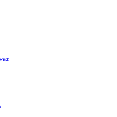
wied)
h