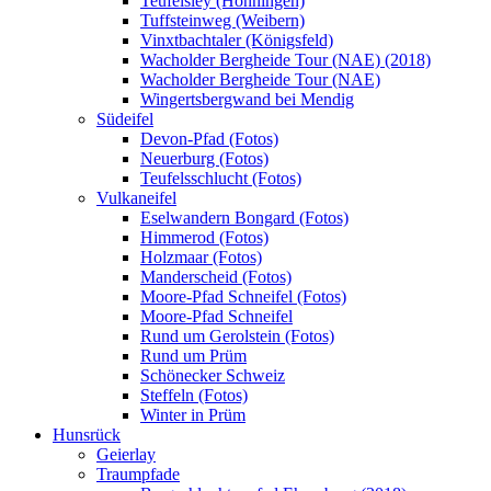
Teufelsley (Hönningen)
Tuffsteinweg (Weibern)
Vinxtbachtaler (Königsfeld)
Wacholder Bergheide Tour (NAE) (2018)
Wacholder Bergheide Tour (NAE)
Wingertsbergwand bei Mendig
Südeifel
Devon-Pfad (Fotos)
Neuerburg (Fotos)
Teufelsschlucht (Fotos)
Vulkaneifel
Eselwandern Bongard (Fotos)
Himmerod (Fotos)
Holzmaar (Fotos)
Manderscheid (Fotos)
Moore-Pfad Schneifel (Fotos)
Moore-Pfad Schneifel
Rund um Gerolstein (Fotos)
Rund um Prüm
Schönecker Schweiz
Steffeln (Fotos)
Winter in Prüm
Hunsrück
Geierlay
Traumpfade