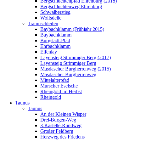
Bergschluchtenpfad Ehrenburg (2018)
Bergschluchtenweg Ehrenburg
Schwalberstieg
Wolfsdelle
Traumschleifen
Baybachklamm (Frühjahr 2015)
Baybachklamm
Burgstadt-Pfad
Ehrbachklamm
Elfenlay
Layensteig Strimmiger Berg (2017)
Layensteig Strimmiger Berg
Masdascher Burgherrenweg (2015)
Masdascher Burgherrenweg
Mittelalterpfad
Murscher Eselsche
Rheingold im Herbst
Rheingold
Taunus
Taunus
An der Kleinen Wisper
Drei-Burgen-Weg
3-Kastelle-Rundweg
Großer Feldberg
Herzweg des Friedens