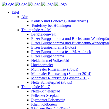
Eifel
Ahr
Köhler- und Loheweg (Ramersbach)
Teufelsley bei Hönningen
Traumpfade A – M
Bergheidenweg
Eltzer Burgpanorama und Buchsbaum-Wanderpfad
Eltzer Burgpanorama und Buchsbaum-Wanderpfad
Eltzer Burgpanorama (Fotos)
Eltzer Burgpanorama feat. M. Andrack
Eltzer Burgpanorama
Heidehimmel Volkesfeld
Hochbermeler
Monrealer Ritterschlag (Fotos)
Monrealer Ritterschlag (Sommer 2014)
Monrealer Ritterschlag (Winter 2013)
Nette-Schieferpfad (Fotos)
Traumpfade N – Z
Nette-Schieferpfad
Pellenzer Seepfad
Pyrmonter Felsensteig
Rheingoldbogen
Riedener Seepfad (Fotos)