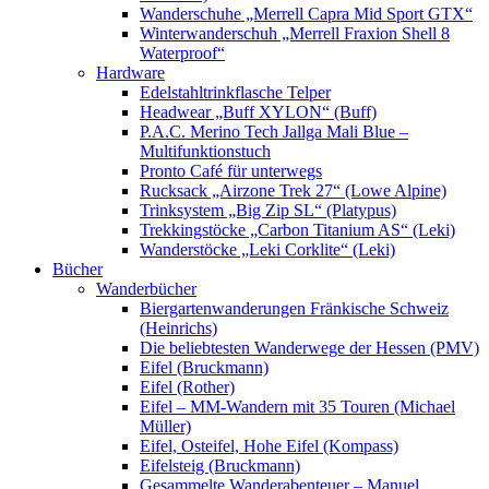
Wanderschuhe „Merrell Capra Mid Sport GTX“
Winterwanderschuh „Merrell Fraxion Shell 8
Waterproof“
Hardware
Edelstahltrinkflasche Telper
Headwear „Buff XYLON“ (Buff)
P.A.C. Merino Tech Jallga Mali Blue –
Multifunktionstuch
Pronto Café für unterwegs
Rucksack „Airzone Trek 27“ (Lowe Alpine)
Trinksystem „Big Zip SL“ (Platypus)
Trekkingstöcke „Carbon Titanium AS“ (Leki)
Wanderstöcke „Leki Corklite“ (Leki)
Bücher
Wanderbücher
Biergartenwanderungen Fränkische Schweiz
(Heinrichs)
Die beliebtesten Wanderwege der Hessen (PMV)
Eifel (Bruckmann)
Eifel (Rother)
Eifel – MM-Wandern mit 35 Touren (Michael
Müller)
Eifel, Osteifel, Hohe Eifel (Kompass)
Eifelsteig (Bruckmann)
Gesammelte Wanderabenteuer – Manuel