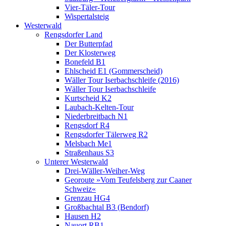
Vier-Täler-Tour
Wispertalsteig
Westerwald
Rengsdorfer Land
Der Butterpfad
Der Klosterweg
Bonefeld B1
Ehlscheid E1 (Gommerscheid)
Wäller Tour Iserbachschleife (2016)
Wäller Tour Iserbachschleife
Kurtscheid K2
Laubach-Kelten-Tour
Niederbreitbach N1
Rengsdorf R4
Rengsdorfer Tälerweg R2
Melsbach Me1
Straßenhaus S3
Unterer Westerwald
Drei-Wäller-Weiher-Weg
Georoute »Vom Teufelsberg zur Caaner
Schweiz«
Grenzau HG4
Großbachtal B3 (Bendorf)
Hausen H2
Nauort RB1