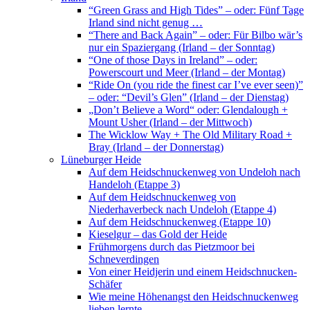
“Green Grass and High Tides” – oder: Fünf Tage
Irland sind nicht genug …
“There and Back Again” – oder: Für Bilbo wär’s
nur ein Spaziergang (Irland – der Sonntag)
“One of those Days in Ireland” – oder:
Powerscourt und Meer (Irland – der Montag)
“Ride On (you ride the finest car I’ve ever seen)”
– oder: “Devil’s Glen” (Irland – der Dienstag)
„Don’t Believe a Word“ oder: Glendalough +
Mount Usher (Irland – der Mittwoch)
The Wicklow Way + The Old Military Road +
Bray (Irland – der Donnerstag)
Lüneburger Heide
Auf dem Heidschnuckenweg von Undeloh nach
Handeloh (Etappe 3)
Auf dem Heidschnuckenweg von
Niederhaverbeck nach Undeloh (Etappe 4)
Auf dem Heidschnuckenweg (Etappe 10)
Kieselgur – das Gold der Heide
Frühmorgens durch das Pietzmoor bei
Schneverdingen
Von einer Heidjerin und einem Heidschnucken-
Schäfer
Wie meine Höhenangst den Heidschnuckenweg
lieben lernte