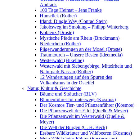
Andrack
100 Tage Heimat – Jens Franke
Hunsrück (Rother)
Irland: Dingle Way (Conrad Stein)
Jakobsweg im Smoking – Philipp Winterberg
Koblenz (Droste)
Mystische Pfade am Rhein (Bruckmann)
Niederrhein (Rother)
Pilgerwanderungen an der Mosel (Droste)
Traumtouren – Unsere Besten (ideemedia)
Westerwald (Hikeline)
Westerwald mit Siebengebirge, Mittelrhein und
Naturpark Nassau (Rother)
12 Wanderungen auf den Spuren des
Vulkanismus in der Osteifel
Natur, Kultur & Geschichte
Bäume und Sträucher (BLV)
Blumenführer für unterwegs (Kosmos)
Der Kosmos Tier- und Pflanzenführer (Kosmos)
Die Pflanzenwelt der Eifel (Quelle & Meyer)
Die Pflanzenwelt im Westerwald (Quelle &
Meyer)
Die Welt der Burgen (C. H. Beck)
Essbare Wildkräuter und Wildbeeren (Kosmos)
Mein Wildkräuter-Führer (Bassermann)