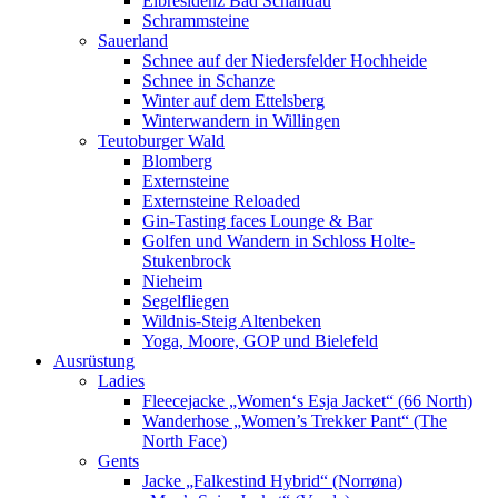
Elbresidenz Bad Schandau
Schrammsteine
Sauerland
Schnee auf der Niedersfelder Hochheide
Schnee in Schanze
Winter auf dem Ettelsberg
Winterwandern in Willingen
Teutoburger Wald
Blomberg
Externsteine
Externsteine Reloaded
Gin-Tasting faces Lounge & Bar
Golfen und Wandern in Schloss Holte-
Stukenbrock
Nieheim
Segelfliegen
Wildnis-Steig Altenbeken
Yoga, Moore, GOP und Bielefeld
Ausrüstung
Ladies
Fleecejacke „Women‘s Esja Jacket“ (66 North)
Wanderhose „Women’s Trekker Pant“ (The
North Face)
Gents
Jacke „Falkestind Hybrid“ (Norrøna)