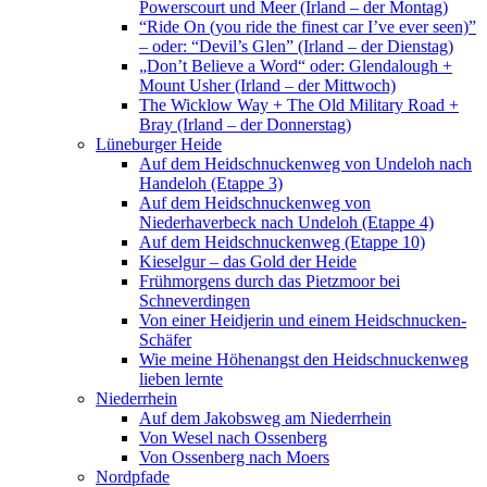
Powerscourt und Meer (Irland – der Montag)
“Ride On (you ride the finest car I’ve ever seen)”
– oder: “Devil’s Glen” (Irland – der Dienstag)
„Don’t Believe a Word“ oder: Glendalough +
Mount Usher (Irland – der Mittwoch)
The Wicklow Way + The Old Military Road +
Bray (Irland – der Donnerstag)
Lüneburger Heide
Auf dem Heidschnuckenweg von Undeloh nach
Handeloh (Etappe 3)
Auf dem Heidschnuckenweg von
Niederhaverbeck nach Undeloh (Etappe 4)
Auf dem Heidschnuckenweg (Etappe 10)
Kieselgur – das Gold der Heide
Frühmorgens durch das Pietzmoor bei
Schneverdingen
Von einer Heidjerin und einem Heidschnucken-
Schäfer
Wie meine Höhenangst den Heidschnuckenweg
lieben lernte
Niederrhein
Auf dem Jakobsweg am Niederrhein
Von Wesel nach Ossenberg
Von Ossenberg nach Moers
Nordpfade