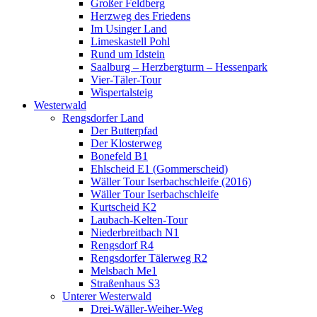
Großer Feldberg
Herzweg des Friedens
Im Usinger Land
Limeskastell Pohl
Rund um Idstein
Saalburg – Herzbergturm – Hessenpark
Vier-Täler-Tour
Wispertalsteig
Westerwald
Rengsdorfer Land
Der Butterpfad
Der Klosterweg
Bonefeld B1
Ehlscheid E1 (Gommerscheid)
Wäller Tour Iserbachschleife (2016)
Wäller Tour Iserbachschleife
Kurtscheid K2
Laubach-Kelten-Tour
Niederbreitbach N1
Rengsdorf R4
Rengsdorfer Tälerweg R2
Melsbach Me1
Straßenhaus S3
Unterer Westerwald
Drei-Wäller-Weiher-Weg