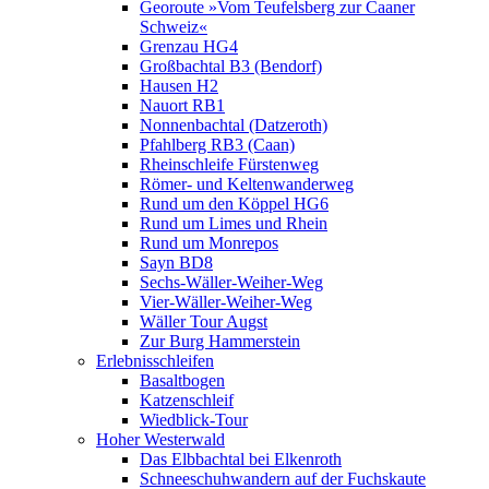
Georoute »Vom Teufelsberg zur Caaner
Schweiz«
Grenzau HG4
Großbachtal B3 (Bendorf)
Hausen H2
Nauort RB1
Nonnenbachtal (Datzeroth)
Pfahlberg RB3 (Caan)
Rheinschleife Fürstenweg
Römer- und Keltenwanderweg
Rund um den Köppel HG6
Rund um Limes und Rhein
Rund um Monrepos
Sayn BD8
Sechs-Wäller-Weiher-Weg
Vier-Wäller-Weiher-Weg
Wäller Tour Augst
Zur Burg Hammerstein
Erlebnisschleifen
Basaltbogen
Katzenschleif
Wiedblick-Tour
Hoher Westerwald
Das Elbbachtal bei Elkenroth
Schneeschuhwandern auf der Fuchskaute