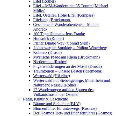
Eifel (Rother)
Eifel – MM-Wandern mit 35 Touren (Michael
Müller)
Eifel, Osteifel, Hohe Eifel (Kompass)
Eifelsteig (Bruckmann)
Gesammelte Wanderabenteuer – Manuel
Andrack
100 Tage Heimat – Jens Franke
Hunsrück (Rother)
Irland: Dingle Way (Conrad Stein)
Jakobsweg im Smoking – Philipp Winterberg
Koblenz (Droste)
Mystische Pfade am Rhein (Bruckmann)
Niederrhein (Rother)
Pilgerwanderungen an der Mosel (Droste)
Traumtouren – Unsere Besten (ideemedia)
Westerwald (Hikeline)
Westerwald mit Siebengebirge, Mittelrhein und
Naturpark Nassau (Rother)
12 Wanderungen auf den Spuren des
Vulkanismus in der Osteifel
Natur, Kultur & Geschichte
Bäume und Sträucher (BLV)
Blumenführer für unterwegs (Kosmos)
Der Kosmos Tier- und Pflanzenführer (Kosmos)