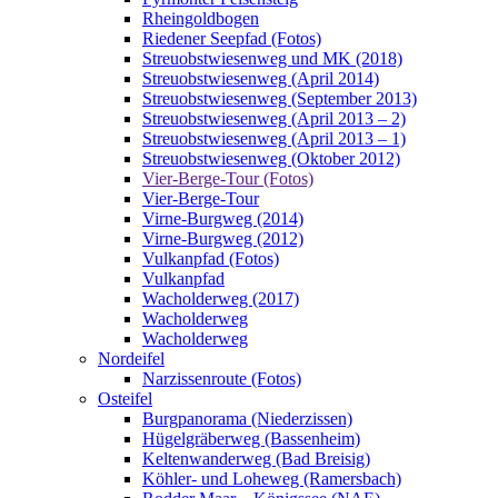
Rheingoldbogen
Riedener Seepfad (Fotos)
Streuobstwiesenweg und MK (2018)
Streuobstwiesenweg (April 2014)
Streuobstwiesenweg (September 2013)
Streuobstwiesenweg (April 2013 – 2)
Streuobstwiesenweg (April 2013 – 1)
Streuobstwiesenweg (Oktober 2012)
Vier-Berge-Tour (Fotos)
Vier-Berge-Tour
Virne-Burgweg (2014)
Virne-Burgweg (2012)
Vulkanpfad (Fotos)
Vulkanpfad
Wacholderweg (2017)
Wacholderweg
Wacholderweg
Nordeifel
Narzissenroute (Fotos)
Osteifel
Burgpanorama (Niederzissen)
Hügelgräberweg (Bassenheim)
Keltenwanderweg (Bad Breisig)
Köhler- und Loheweg (Ramersbach)