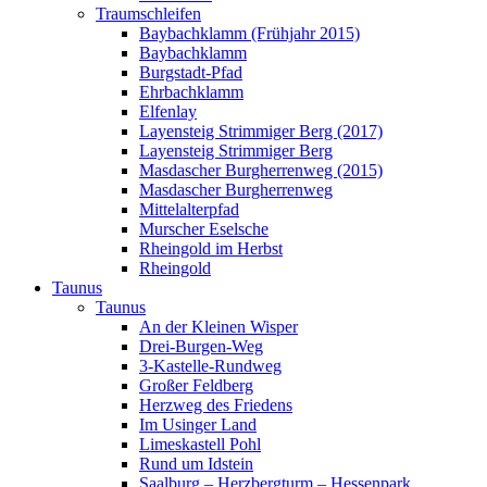
Traumschleifen
Baybachklamm (Frühjahr 2015)
Baybachklamm
Burgstadt-Pfad
Ehrbachklamm
Elfenlay
Layensteig Strimmiger Berg (2017)
Layensteig Strimmiger Berg
Masdascher Burgherrenweg (2015)
Masdascher Burgherrenweg
Mittelalterpfad
Murscher Eselsche
Rheingold im Herbst
Rheingold
Taunus
Taunus
An der Kleinen Wisper
Drei-Burgen-Weg
3-Kastelle-Rundweg
Großer Feldberg
Herzweg des Friedens
Im Usinger Land
Limeskastell Pohl
Rund um Idstein
Saalburg – Herzbergturm – Hessenpark