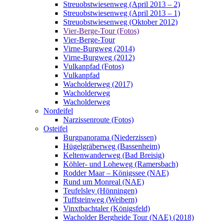
Streuobstwiesenweg (April 2013 – 2)
Streuobstwiesenweg (April 2013 – 1)
Streuobstwiesenweg (Oktober 2012)
Vier-Berge-Tour (Fotos)
Vier-Berge-Tour
Virne-Burgweg (2014)
Virne-Burgweg (2012)
Vulkanpfad (Fotos)
Vulkanpfad
Wacholderweg (2017)
Wacholderweg
Wacholderweg
Nordeifel
Narzissenroute (Fotos)
Osteifel
Burgpanorama (Niederzissen)
Hügelgräberweg (Bassenheim)
Keltenwanderweg (Bad Breisig)
Köhler- und Loheweg (Ramersbach)
Rodder Maar – Königssee (NAE)
Rund um Monreal (NAE)
Teufelsley (Hönningen)
Tuffsteinweg (Weibern)
Vinxtbachtaler (Königsfeld)
Wacholder Bergheide Tour (NAE) (2018)