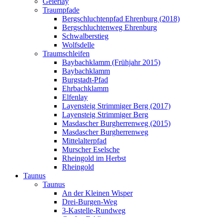
Geierlay
Traumpfade
Bergschluchtenpfad Ehrenburg (2018)
Bergschluchtenweg Ehrenburg
Schwalberstieg
Wolfsdelle
Traumschleifen
Baybachklamm (Frühjahr 2015)
Baybachklamm
Burgstadt-Pfad
Ehrbachklamm
Elfenlay
Layensteig Strimmiger Berg (2017)
Layensteig Strimmiger Berg
Masdascher Burgherrenweg (2015)
Masdascher Burgherrenweg
Mittelalterpfad
Murscher Eselsche
Rheingold im Herbst
Rheingold
Taunus
Taunus
An der Kleinen Wisper
Drei-Burgen-Weg
3-Kastelle-Rundweg