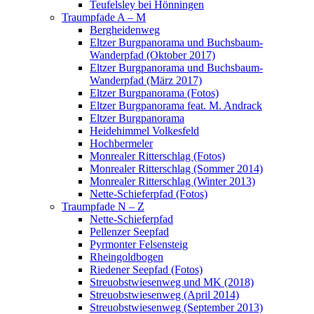
Teufelsley bei Hönningen
Traumpfade A – M
Bergheidenweg
Eltzer Burgpanorama und Buchsbaum-
Wanderpfad (Oktober 2017)
Eltzer Burgpanorama und Buchsbaum-
Wanderpfad (März 2017)
Eltzer Burgpanorama (Fotos)
Eltzer Burgpanorama feat. M. Andrack
Eltzer Burgpanorama
Heidehimmel Volkesfeld
Hochbermeler
Monrealer Ritterschlag (Fotos)
Monrealer Ritterschlag (Sommer 2014)
Monrealer Ritterschlag (Winter 2013)
Nette-Schieferpfad (Fotos)
Traumpfade N – Z
Nette-Schieferpfad
Pellenzer Seepfad
Pyrmonter Felsensteig
Rheingoldbogen
Riedener Seepfad (Fotos)
Streuobstwiesenweg und MK (2018)
Streuobstwiesenweg (April 2014)
Streuobstwiesenweg (September 2013)