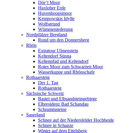
Dör’t Moor
Haxloher Erde
Huvenhoopsmoor
Kempowskis Idylle
Wolfsgrund
Wümmeniederung
Nordpfälzer Bergland
Rund um den Donnersberg
Rhön
Extratour Ulmenstein
Keltendorf Sünna
Keltenpfad und Keltendorf
Rotes Moor zum Schwarzen Moor
Wasserkuppe und Rhönschafe
Rothaarsteig
Der 1. Tag
Rothaarsteig
Sächsische Schweiz
Bastei und Elbsandsteingebirge
Elbresidenz Bad Schandau
Schrammsteine
Sauerland
Schnee auf der Niedersfelder Hochheide
Schnee in Schanze
Winter auf dem Ettelsberg