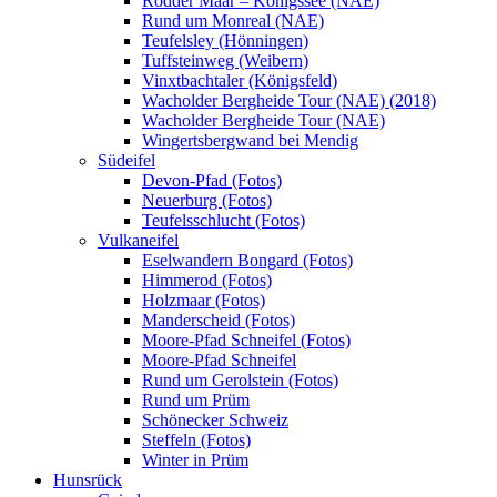
Rodder Maar – Königssee (NAE)
Rund um Monreal (NAE)
Teufelsley (Hönningen)
Tuffsteinweg (Weibern)
Vinxtbachtaler (Königsfeld)
Wacholder Bergheide Tour (NAE) (2018)
Wacholder Bergheide Tour (NAE)
Wingertsbergwand bei Mendig
Südeifel
Devon-Pfad (Fotos)
Neuerburg (Fotos)
Teufelsschlucht (Fotos)
Vulkaneifel
Eselwandern Bongard (Fotos)
Himmerod (Fotos)
Holzmaar (Fotos)
Manderscheid (Fotos)
Moore-Pfad Schneifel (Fotos)
Moore-Pfad Schneifel
Rund um Gerolstein (Fotos)
Rund um Prüm
Schönecker Schweiz
Steffeln (Fotos)
Winter in Prüm
Hunsrück