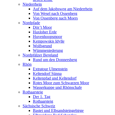
Niederrhein
Auf dem Jakobsweg am Niederrhein
Von Wesel nach Ossenberg
Von Ossenberg nach Moers
Nordpfade
Dör’t Moor
Haxloher Erde
Huvenhoopsmoor
Kempowskis Idylle
Wolfsgrund
Wümmeniederung
Nordpfälzer Bergland
Rund um den Donnersberg
Rhön
Extratour Ulmenstein
Keltendorf Sünna
Keltenpfad und Keltendorf
Rotes Moor zum Schwarzen Moor
Wasserkuppe und Rhönschafe
Rothaarsteig
Der 1. Tag
Rothaarsteig
Sächsische Schweiz
Bastei und Elbsandsteingebirge