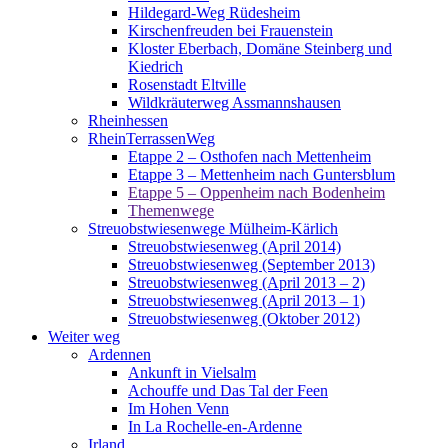
Hildegard-Weg Rüdesheim
Kirschenfreuden bei Frauenstein
Kloster Eberbach, Domäne Steinberg und
Kiedrich
Rosenstadt Eltville
Wildkräuterweg Assmannshausen
Rheinhessen
RheinTerrassenWeg
Etappe 2 – Osthofen nach Mettenheim
Etappe 3 – Mettenheim nach Guntersblum
Etappe 5 – Oppenheim nach Bodenheim
Themenwege
Streuobstwiesenwege Mülheim-Kärlich
Streuobstwiesenweg (April 2014)
Streuobstwiesenweg (September 2013)
Streuobstwiesenweg (April 2013 – 2)
Streuobstwiesenweg (April 2013 – 1)
Streuobstwiesenweg (Oktober 2012)
Weiter weg
Ardennen
Ankunft in Vielsalm
Achouffe und Das Tal der Feen
Im Hohen Venn
In La Rochelle-en-Ardenne
Irland