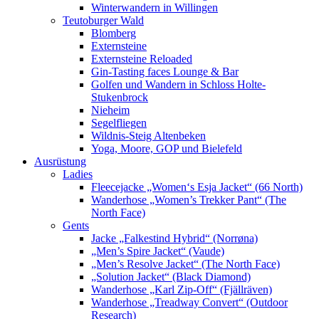
Winterwandern in Willingen
Teutoburger Wald
Blomberg
Externsteine
Externsteine Reloaded
Gin-Tasting faces Lounge & Bar
Golfen und Wandern in Schloss Holte-
Stukenbrock
Nieheim
Segelfliegen
Wildnis-Steig Altenbeken
Yoga, Moore, GOP und Bielefeld
Ausrüstung
Ladies
Fleecejacke „Women‘s Esja Jacket“ (66 North)
Wanderhose „Women’s Trekker Pant“ (The
North Face)
Gents
Jacke „Falkestind Hybrid“ (Norrøna)
„Men’s Spire Jacket“ (Vaude)
„Men’s Resolve Jacket“ (The North Face)
„Solution Jacket“ (Black Diamond)
Wanderhose „Karl Zip-Off“ (Fjällräven)
Wanderhose „Treadway Convert“ (Outdoor
Research)