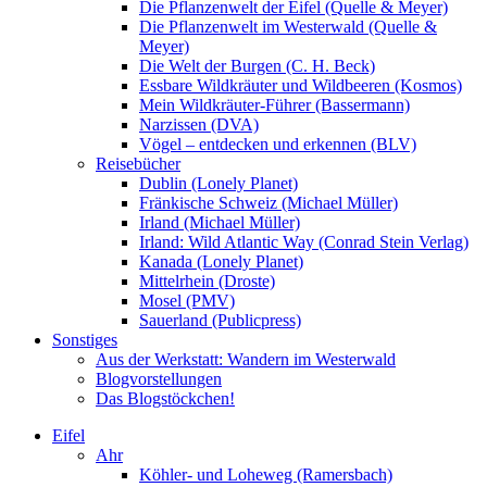
Die Pflanzenwelt der Eifel (Quelle & Meyer)
Die Pflanzenwelt im Westerwald (Quelle &
Meyer)
Die Welt der Burgen (C. H. Beck)
Essbare Wildkräuter und Wildbeeren (Kosmos)
Mein Wildkräuter-Führer (Bassermann)
Narzissen (DVA)
Vögel – entdecken und erkennen (BLV)
Reisebücher
Dublin (Lonely Planet)
Fränkische Schweiz (Michael Müller)
Irland (Michael Müller)
Irland: Wild Atlantic Way (Conrad Stein Verlag)
Kanada (Lonely Planet)
Mittelrhein (Droste)
Mosel (PMV)
Sauerland (Publicpress)
Sonstiges
Aus der Werkstatt: Wandern im Westerwald
Blogvorstellungen
Das Blogstöckchen!
Eifel
Ahr
Köhler- und Loheweg (Ramersbach)