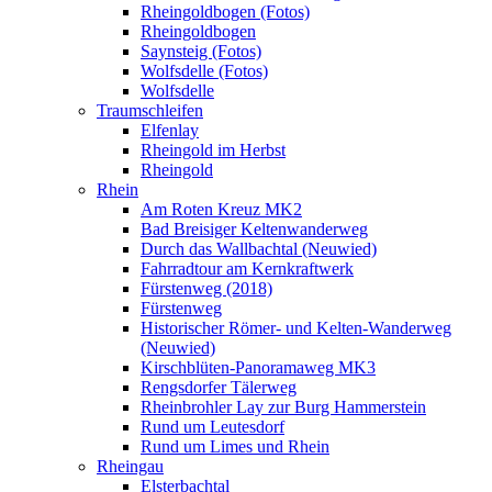
Rheingoldbogen (Fotos)
Rheingoldbogen
Saynsteig (Fotos)
Wolfsdelle (Fotos)
Wolfsdelle
Traumschleifen
Elfenlay
Rheingold im Herbst
Rheingold
Rhein
Am Roten Kreuz MK2
Bad Breisiger Keltenwanderweg
Durch das Wallbachtal (Neuwied)
Fahrradtour am Kernkraftwerk
Fürstenweg (2018)
Fürstenweg
Historischer Römer- und Kelten-Wanderweg
(Neuwied)
Kirschblüten-Panoramaweg MK3
Rengsdorfer Tälerweg
Rheinbrohler Lay zur Burg Hammerstein
Rund um Leutesdorf
Rund um Limes und Rhein
Rheingau
Elsterbachtal