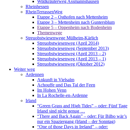
Wildkräuterweg Assmannshausen
Rheinhessen
RheinTerrassenWeg
Etappe 2 – Osthofen nach Mettenheim
Etappe 3 – Mettenheim nach Guntersblum
Etappe 5 – Oppenheim nach Bodenheim
Themenwege
Streuobstwiesenwege Mülheim-Kärlich
Streuobstwiesenweg (April 2014)
Streuobstwiesenweg (September 2013)
Streuobstwiesenweg (April 2013 – 2)
Streuobstwiesenweg (April 2013 – 1)
Streuobstwiesenweg (Oktober 2012)
Weiter weg
Ardennen
Ankunft in Vielsalm
Achouffe und Das Tal der Feen
Im Hohen Venn
In La Rochelle-en-Ardenne
Irland
“Green Grass and High Tides” – oder: Fünf Tage
Irland sind nicht genug …
“There and Back Again” – oder: Für Bilbo wär’s
nur ein Spaziergang (Irland – der Sonntag)
“One of those Days in Ireland” – oder: