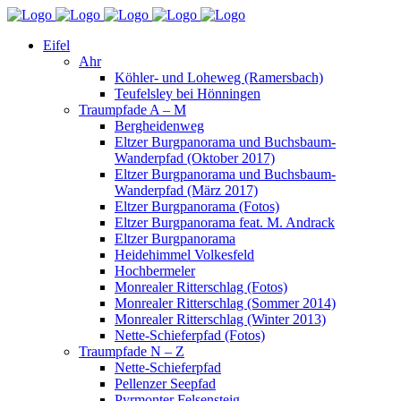
Eifel
Ahr
Köhler- und Loheweg (Ramersbach)
Teufelsley bei Hönningen
Traumpfade A – M
Bergheidenweg
Eltzer Burgpanorama und Buchsbaum-
Wanderpfad (Oktober 2017)
Eltzer Burgpanorama und Buchsbaum-
Wanderpfad (März 2017)
Eltzer Burgpanorama (Fotos)
Eltzer Burgpanorama feat. M. Andrack
Eltzer Burgpanorama
Heidehimmel Volkesfeld
Hochbermeler
Monrealer Ritterschlag (Fotos)
Monrealer Ritterschlag (Sommer 2014)
Monrealer Ritterschlag (Winter 2013)
Nette-Schieferpfad (Fotos)
Traumpfade N – Z
Nette-Schieferpfad
Pellenzer Seepfad
Pyrmonter Felsensteig