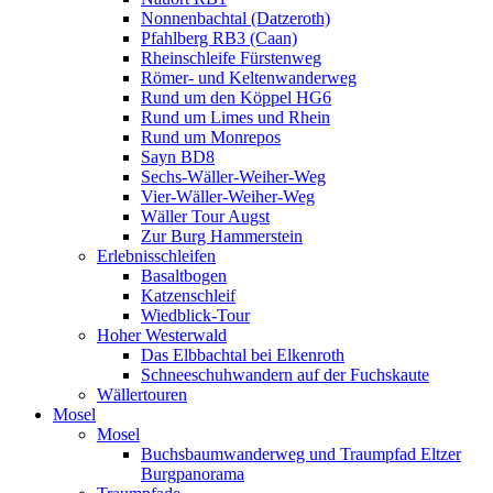
Nonnenbachtal (Datzeroth)
Pfahlberg RB3 (Caan)
Rheinschleife Fürstenweg
Römer- und Keltenwanderweg
Rund um den Köppel HG6
Rund um Limes und Rhein
Rund um Monrepos
Sayn BD8
Sechs-Wäller-Weiher-Weg
Vier-Wäller-Weiher-Weg
Wäller Tour Augst
Zur Burg Hammerstein
Erlebnisschleifen
Basaltbogen
Katzenschleif
Wiedblick-Tour
Hoher Westerwald
Das Elbbachtal bei Elkenroth
Schneeschuhwandern auf der Fuchskaute
Wällertouren
Mosel
Mosel
Buchsbaumwanderweg und Traumpfad Eltzer
Burgpanorama