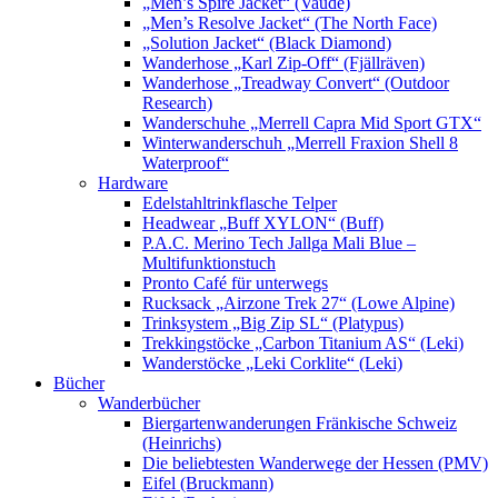
„Men’s Spire Jacket“ (Vaude)
„Men’s Resolve Jacket“ (The North Face)
„Solution Jacket“ (Black Diamond)
Wanderhose „Karl Zip-Off“ (Fjällräven)
Wanderhose „Treadway Convert“ (Outdoor
Research)
Wanderschuhe „Merrell Capra Mid Sport GTX“
Winterwanderschuh „Merrell Fraxion Shell 8
Waterproof“
Hardware
Edelstahltrinkflasche Telper
Headwear „Buff XYLON“ (Buff)
P.A.C. Merino Tech Jallga Mali Blue –
Multifunktionstuch
Pronto Café für unterwegs
Rucksack „Airzone Trek 27“ (Lowe Alpine)
Trinksystem „Big Zip SL“ (Platypus)
Trekkingstöcke „Carbon Titanium AS“ (Leki)
Wanderstöcke „Leki Corklite“ (Leki)
Bücher
Wanderbücher
Biergartenwanderungen Fränkische Schweiz
(Heinrichs)
Die beliebtesten Wanderwege der Hessen (PMV)
Eifel (Bruckmann)