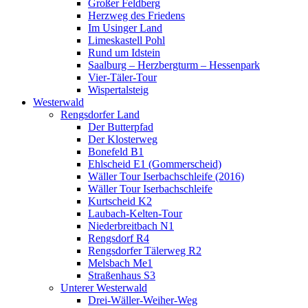
Großer Feldberg
Herzweg des Friedens
Im Usinger Land
Limeskastell Pohl
Rund um Idstein
Saalburg – Herzbergturm – Hessenpark
Vier-Täler-Tour
Wispertalsteig
Westerwald
Rengsdorfer Land
Der Butterpfad
Der Klosterweg
Bonefeld B1
Ehlscheid E1 (Gommerscheid)
Wäller Tour Iserbachschleife (2016)
Wäller Tour Iserbachschleife
Kurtscheid K2
Laubach-Kelten-Tour
Niederbreitbach N1
Rengsdorf R4
Rengsdorfer Tälerweg R2
Melsbach Me1
Straßenhaus S3
Unterer Westerwald
Drei-Wäller-Weiher-Weg