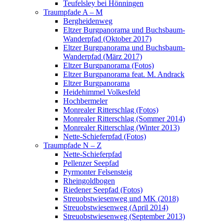
Teufelsley bei Hönningen
Traumpfade A – M
Bergheidenweg
Eltzer Burgpanorama und Buchsbaum-
Wanderpfad (Oktober 2017)
Eltzer Burgpanorama und Buchsbaum-
Wanderpfad (März 2017)
Eltzer Burgpanorama (Fotos)
Eltzer Burgpanorama feat. M. Andrack
Eltzer Burgpanorama
Heidehimmel Volkesfeld
Hochbermeler
Monrealer Ritterschlag (Fotos)
Monrealer Ritterschlag (Sommer 2014)
Monrealer Ritterschlag (Winter 2013)
Nette-Schieferpfad (Fotos)
Traumpfade N – Z
Nette-Schieferpfad
Pellenzer Seepfad
Pyrmonter Felsensteig
Rheingoldbogen
Riedener Seepfad (Fotos)
Streuobstwiesenweg und MK (2018)
Streuobstwiesenweg (April 2014)
Streuobstwiesenweg (September 2013)