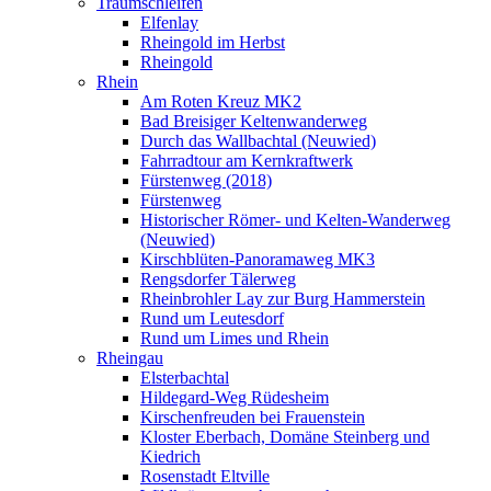
Traumschleifen
Elfenlay
Rheingold im Herbst
Rheingold
Rhein
Am Roten Kreuz MK2
Bad Breisiger Keltenwanderweg
Durch das Wallbachtal (Neuwied)
Fahrradtour am Kernkraftwerk
Fürstenweg (2018)
Fürstenweg
Historischer Römer- und Kelten-Wanderweg
(Neuwied)
Kirschblüten-Panoramaweg MK3
Rengsdorfer Tälerweg
Rheinbrohler Lay zur Burg Hammerstein
Rund um Leutesdorf
Rund um Limes und Rhein
Rheingau
Elsterbachtal
Hildegard-Weg Rüdesheim
Kirschenfreuden bei Frauenstein
Kloster Eberbach, Domäne Steinberg und
Kiedrich
Rosenstadt Eltville