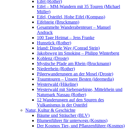
Eifel (Rother)
Eifel – MM-Wandern mit 35 Touren (Michael
Müller)
Eifel, Osteifel, Hohe Eifel (Kompass)
Eifelsteig (Bruckmann)
Gesammelte Wanderabenteuer – Manuel
Andrack
100 Tage Heimat – Jens Franke
Hunsrück (Rother)
Irland: Dingle Way (Conrad Stein)
Jakobsweg im Smoking – Philipp Winterberg
Koblenz (Droste)
Mystische Pfade am Rhein (Bruckmann)
Niederrhein (Rother)
Pilgerwanderungen an der Mosel (Droste)
Traumtouren – Unsere Besten (ideemedia)
Westerwald (Hikeline)
Westerwald mit Siebengebirge, Mittelrhein und
Naturpark Nassau (Rother)
12 Wanderungen auf den Spuren des
Vulkanismus in der Osteifel
Natur, Kultur & Geschichte
Bäume und Sträucher (BLV)
Blumenführer für unterwegs (Kosmos)
Der Kosmos Tier- und Pflanzenführer (Kosmos)