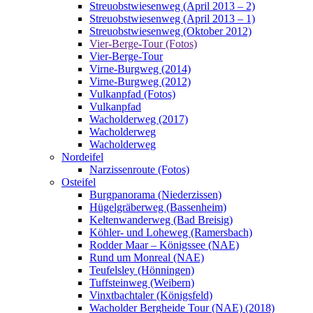
Streuobstwiesenweg (April 2013 – 2)
Streuobstwiesenweg (April 2013 – 1)
Streuobstwiesenweg (Oktober 2012)
Vier-Berge-Tour (Fotos)
Vier-Berge-Tour
Virne-Burgweg (2014)
Virne-Burgweg (2012)
Vulkanpfad (Fotos)
Vulkanpfad
Wacholderweg (2017)
Wacholderweg
Wacholderweg
Nordeifel
Narzissenroute (Fotos)
Osteifel
Burgpanorama (Niederzissen)
Hügelgräberweg (Bassenheim)
Keltenwanderweg (Bad Breisig)
Köhler- und Loheweg (Ramersbach)
Rodder Maar – Königssee (NAE)
Rund um Monreal (NAE)
Teufelsley (Hönningen)
Tuffsteinweg (Weibern)
Vinxtbachtaler (Königsfeld)
Wacholder Bergheide Tour (NAE) (2018)