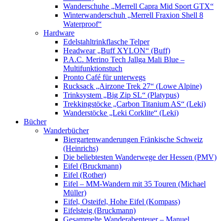
Wanderschuhe „Merrell Capra Mid Sport GTX“
Winterwanderschuh „Merrell Fraxion Shell 8
Waterproof“
Hardware
Edelstahltrinkflasche Telper
Headwear „Buff XYLON“ (Buff)
P.A.C. Merino Tech Jallga Mali Blue –
Multifunktionstuch
Pronto Café für unterwegs
Rucksack „Airzone Trek 27“ (Lowe Alpine)
Trinksystem „Big Zip SL“ (Platypus)
Trekkingstöcke „Carbon Titanium AS“ (Leki)
Wanderstöcke „Leki Corklite“ (Leki)
Bücher
Wanderbücher
Biergartenwanderungen Fränkische Schweiz
(Heinrichs)
Die beliebtesten Wanderwege der Hessen (PMV)
Eifel (Bruckmann)
Eifel (Rother)
Eifel – MM-Wandern mit 35 Touren (Michael
Müller)
Eifel, Osteifel, Hohe Eifel (Kompass)
Eifelsteig (Bruckmann)
Gesammelte Wanderabenteuer – Manuel