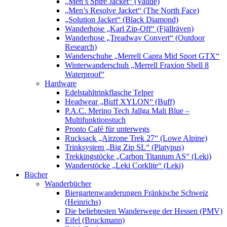
„Men’s Spire Jacket“ (Vaude)
„Men’s Resolve Jacket“ (The North Face)
„Solution Jacket“ (Black Diamond)
Wanderhose „Karl Zip-Off“ (Fjällräven)
Wanderhose „Treadway Convert“ (Outdoor
Research)
Wanderschuhe „Merrell Capra Mid Sport GTX“
Winterwanderschuh „Merrell Fraxion Shell 8
Waterproof“
Hardware
Edelstahltrinkflasche Telper
Headwear „Buff XYLON“ (Buff)
P.A.C. Merino Tech Jallga Mali Blue –
Multifunktionstuch
Pronto Café für unterwegs
Rucksack „Airzone Trek 27“ (Lowe Alpine)
Trinksystem „Big Zip SL“ (Platypus)
Trekkingstöcke „Carbon Titanium AS“ (Leki)
Wanderstöcke „Leki Corklite“ (Leki)
Bücher
Wanderbücher
Biergartenwanderungen Fränkische Schweiz
(Heinrichs)
Die beliebtesten Wanderwege der Hessen (PMV)
Eifel (Bruckmann)