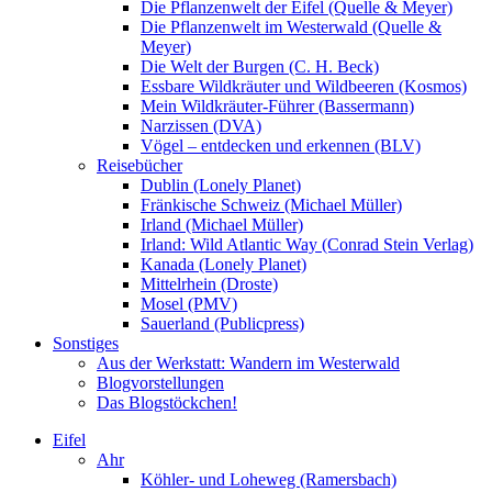
Die Pflanzenwelt der Eifel (Quelle & Meyer)
Die Pflanzenwelt im Westerwald (Quelle &
Meyer)
Die Welt der Burgen (C. H. Beck)
Essbare Wildkräuter und Wildbeeren (Kosmos)
Mein Wildkräuter-Führer (Bassermann)
Narzissen (DVA)
Vögel – entdecken und erkennen (BLV)
Reisebücher
Dublin (Lonely Planet)
Fränkische Schweiz (Michael Müller)
Irland (Michael Müller)
Irland: Wild Atlantic Way (Conrad Stein Verlag)
Kanada (Lonely Planet)
Mittelrhein (Droste)
Mosel (PMV)
Sauerland (Publicpress)
Sonstiges
Aus der Werkstatt: Wandern im Westerwald
Blogvorstellungen
Das Blogstöckchen!
Eifel
Ahr
Köhler- und Loheweg (Ramersbach)