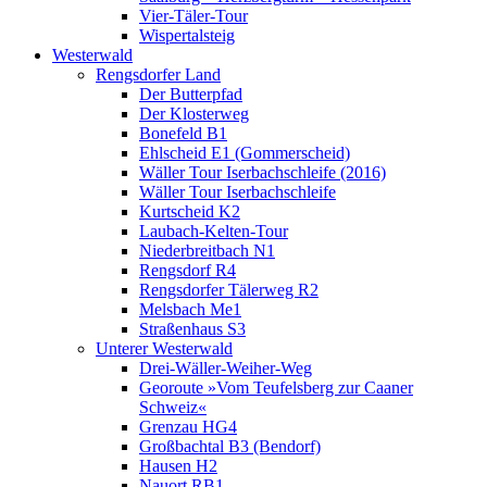
Vier-Täler-Tour
Wispertalsteig
Westerwald
Rengsdorfer Land
Der Butterpfad
Der Klosterweg
Bonefeld B1
Ehlscheid E1 (Gommerscheid)
Wäller Tour Iserbachschleife (2016)
Wäller Tour Iserbachschleife
Kurtscheid K2
Laubach-Kelten-Tour
Niederbreitbach N1
Rengsdorf R4
Rengsdorfer Tälerweg R2
Melsbach Me1
Straßenhaus S3
Unterer Westerwald
Drei-Wäller-Weiher-Weg
Georoute »Vom Teufelsberg zur Caaner
Schweiz«
Grenzau HG4
Großbachtal B3 (Bendorf)
Hausen H2
Nauort RB1