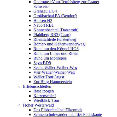
Georoute »Vom Teufelsberg zur Caaner
Schweiz«
Grenzau HG4
Großbachtal B3 (Bendorf)
Hausen H2
Nauort RB1
Nonnenbachtal (Datzeroth)
Pfahlberg RB3 (Caan)
Rheinschleife Fürstenweg
Römer- und Keltenwanderweg
Rund um den Köppel HG6
Rund um Limes und Rhein
Rund um Monrepos
Sayn BD8
Sechs-Wäller-Weiher-Weg
Vier-Wäller-Weiher-Weg
Wäller Tour Augst
Zur Burg Hammerstein
Erlebnisschleifen
Basaltbogen
Katzenschleif
Wiedblick-Tour
Hoher Westerwald
Das Elbbachtal bei Elkenroth
Schneeschuhwandern auf der Fuchskaute