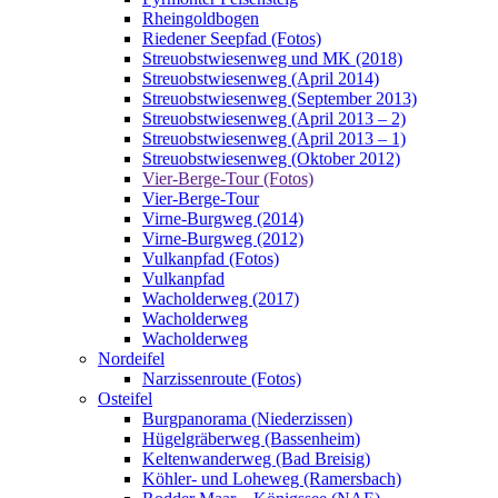
Rheingoldbogen
Riedener Seepfad (Fotos)
Streuobstwiesenweg und MK (2018)
Streuobstwiesenweg (April 2014)
Streuobstwiesenweg (September 2013)
Streuobstwiesenweg (April 2013 – 2)
Streuobstwiesenweg (April 2013 – 1)
Streuobstwiesenweg (Oktober 2012)
Vier-Berge-Tour (Fotos)
Vier-Berge-Tour
Virne-Burgweg (2014)
Virne-Burgweg (2012)
Vulkanpfad (Fotos)
Vulkanpfad
Wacholderweg (2017)
Wacholderweg
Wacholderweg
Nordeifel
Narzissenroute (Fotos)
Osteifel
Burgpanorama (Niederzissen)
Hügelgräberweg (Bassenheim)
Keltenwanderweg (Bad Breisig)
Köhler- und Loheweg (Ramersbach)