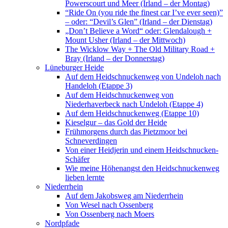
Powerscourt und Meer (Irland – der Montag)
“Ride On (you ride the finest car I’ve ever seen)”
– oder: “Devil’s Glen” (Irland – der Dienstag)
„Don’t Believe a Word“ oder: Glendalough +
Mount Usher (Irland – der Mittwoch)
The Wicklow Way + The Old Military Road +
Bray (Irland – der Donnerstag)
Lüneburger Heide
Auf dem Heidschnuckenweg von Undeloh nach
Handeloh (Etappe 3)
Auf dem Heidschnuckenweg von
Niederhaverbeck nach Undeloh (Etappe 4)
Auf dem Heidschnuckenweg (Etappe 10)
Kieselgur – das Gold der Heide
Frühmorgens durch das Pietzmoor bei
Schneverdingen
Von einer Heidjerin und einem Heidschnucken-
Schäfer
Wie meine Höhenangst den Heidschnuckenweg
lieben lernte
Niederrhein
Auf dem Jakobsweg am Niederrhein
Von Wesel nach Ossenberg
Von Ossenberg nach Moers
Nordpfade