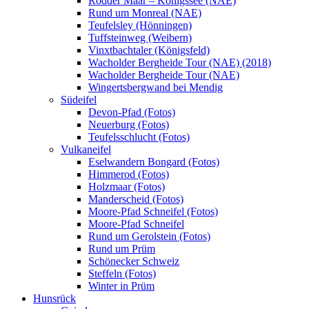
Rodder Maar – Königssee (NAE)
Rund um Monreal (NAE)
Teufelsley (Hönningen)
Tuffsteinweg (Weibern)
Vinxtbachtaler (Königsfeld)
Wacholder Bergheide Tour (NAE) (2018)
Wacholder Bergheide Tour (NAE)
Wingertsbergwand bei Mendig
Südeifel
Devon-Pfad (Fotos)
Neuerburg (Fotos)
Teufelsschlucht (Fotos)
Vulkaneifel
Eselwandern Bongard (Fotos)
Himmerod (Fotos)
Holzmaar (Fotos)
Manderscheid (Fotos)
Moore-Pfad Schneifel (Fotos)
Moore-Pfad Schneifel
Rund um Gerolstein (Fotos)
Rund um Prüm
Schönecker Schweiz
Steffeln (Fotos)
Winter in Prüm
Hunsrück