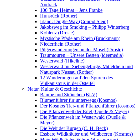
Andrack
100 Tage Heimat – Jens Franke
Hunsrück (Rother)
Irland: Dingle Way (Conrad Stein)
Jakobsweg im Smoking – Philipp Winterberg
Koblenz (Droste)
Mystische Pfade am Rhein (Bruckmann)
Niederrhein (Rother)
Pilgerwanderungen an der Mosel (Droste)
Traumtouren – Unsere Besten (ideemedia)
Westerwald (Hikeline)
Westerwald mit Siebengebirge, Mittelrhein und
Naturpark Nassau (Rother)
12 Wanderungen auf den Spuren des
Vulkanismus in der Osteifel
Natur, Kultur & Geschichte
Bäume und Sträucher (BLV)
Blumenführer für unterwegs (Kosmos)
Der Kosmos Tier- und Pflanzenführer (Kosmos)
Die Pflanzenwelt der Eifel (Quelle & Meyer)
Die Pflanzenwelt im Westerwald (Quelle &
Meyer)
Die Welt der Burgen (C. H. Beck)
Essbare Wildkräuter und Wildbeeren (Kosmos)
Mein Wildkräuter-Führer (Bassermann)