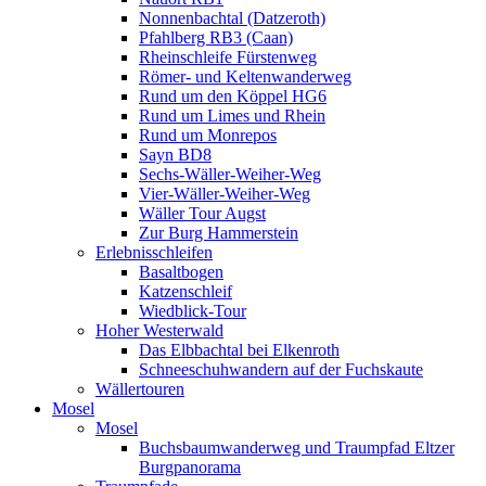
Nonnenbachtal (Datzeroth)
Pfahlberg RB3 (Caan)
Rheinschleife Fürstenweg
Römer- und Keltenwanderweg
Rund um den Köppel HG6
Rund um Limes und Rhein
Rund um Monrepos
Sayn BD8
Sechs-Wäller-Weiher-Weg
Vier-Wäller-Weiher-Weg
Wäller Tour Augst
Zur Burg Hammerstein
Erlebnisschleifen
Basaltbogen
Katzenschleif
Wiedblick-Tour
Hoher Westerwald
Das Elbbachtal bei Elkenroth
Schneeschuhwandern auf der Fuchskaute
Wällertouren
Mosel
Mosel
Buchsbaumwanderweg und Traumpfad Eltzer
Burgpanorama