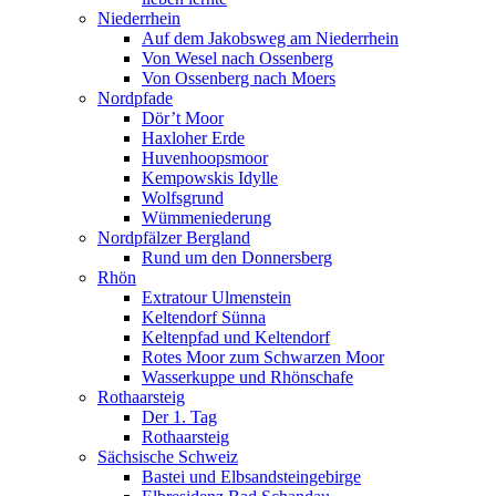
Niederrhein
Auf dem Jakobsweg am Niederrhein
Von Wesel nach Ossenberg
Von Ossenberg nach Moers
Nordpfade
Dör’t Moor
Haxloher Erde
Huvenhoopsmoor
Kempowskis Idylle
Wolfsgrund
Wümmeniederung
Nordpfälzer Bergland
Rund um den Donnersberg
Rhön
Extratour Ulmenstein
Keltendorf Sünna
Keltenpfad und Keltendorf
Rotes Moor zum Schwarzen Moor
Wasserkuppe und Rhönschafe
Rothaarsteig
Der 1. Tag
Rothaarsteig
Sächsische Schweiz
Bastei und Elbsandsteingebirge