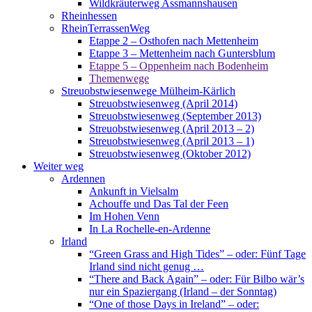
Wildkräuterweg Assmannshausen
Rheinhessen
RheinTerrassenWeg
Etappe 2 – Osthofen nach Mettenheim
Etappe 3 – Mettenheim nach Guntersblum
Etappe 5 – Oppenheim nach Bodenheim
Themenwege
Streuobstwiesenwege Mülheim-Kärlich
Streuobstwiesenweg (April 2014)
Streuobstwiesenweg (September 2013)
Streuobstwiesenweg (April 2013 – 2)
Streuobstwiesenweg (April 2013 – 1)
Streuobstwiesenweg (Oktober 2012)
Weiter weg
Ardennen
Ankunft in Vielsalm
Achouffe und Das Tal der Feen
Im Hohen Venn
In La Rochelle-en-Ardenne
Irland
“Green Grass and High Tides” – oder: Fünf Tage
Irland sind nicht genug …
“There and Back Again” – oder: Für Bilbo wär’s
nur ein Spaziergang (Irland – der Sonntag)
“One of those Days in Ireland” – oder: