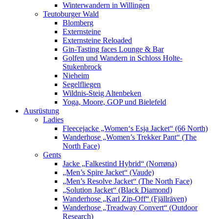
Winterwandern in Willingen
Teutoburger Wald
Blomberg
Externsteine
Externsteine Reloaded
Gin-Tasting faces Lounge & Bar
Golfen und Wandern in Schloss Holte-
Stukenbrock
Nieheim
Segelfliegen
Wildnis-Steig Altenbeken
Yoga, Moore, GOP und Bielefeld
Ausrüstung
Ladies
Fleecejacke „Women‘s Esja Jacket“ (66 North)
Wanderhose „Women’s Trekker Pant“ (The
North Face)
Gents
Jacke „Falkestind Hybrid“ (Norrøna)
„Men’s Spire Jacket“ (Vaude)
„Men’s Resolve Jacket“ (The North Face)
„Solution Jacket“ (Black Diamond)
Wanderhose „Karl Zip-Off“ (Fjällräven)
Wanderhose „Treadway Convert“ (Outdoor
Research)