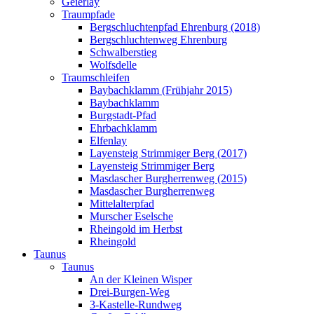
Geierlay
Traumpfade
Bergschluchtenpfad Ehrenburg (2018)
Bergschluchtenweg Ehrenburg
Schwalberstieg
Wolfsdelle
Traumschleifen
Baybachklamm (Frühjahr 2015)
Baybachklamm
Burgstadt-Pfad
Ehrbachklamm
Elfenlay
Layensteig Strimmiger Berg (2017)
Layensteig Strimmiger Berg
Masdascher Burgherrenweg (2015)
Masdascher Burgherrenweg
Mittelalterpfad
Murscher Eselsche
Rheingold im Herbst
Rheingold
Taunus
Taunus
An der Kleinen Wisper
Drei-Burgen-Weg
3-Kastelle-Rundweg