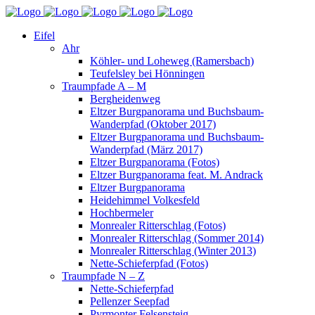
Eifel
Ahr
Köhler- und Loheweg (Ramersbach)
Teufelsley bei Hönningen
Traumpfade A – M
Bergheidenweg
Eltzer Burgpanorama und Buchsbaum-
Wanderpfad (Oktober 2017)
Eltzer Burgpanorama und Buchsbaum-
Wanderpfad (März 2017)
Eltzer Burgpanorama (Fotos)
Eltzer Burgpanorama feat. M. Andrack
Eltzer Burgpanorama
Heidehimmel Volkesfeld
Hochbermeler
Monrealer Ritterschlag (Fotos)
Monrealer Ritterschlag (Sommer 2014)
Monrealer Ritterschlag (Winter 2013)
Nette-Schieferpfad (Fotos)
Traumpfade N – Z
Nette-Schieferpfad
Pellenzer Seepfad
Pyrmonter Felsensteig