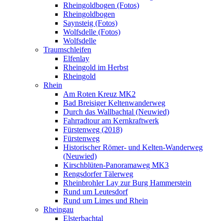
Rheingoldbogen (Fotos)
Rheingoldbogen
Saynsteig (Fotos)
Wolfsdelle (Fotos)
Wolfsdelle
Traumschleifen
Elfenlay
Rheingold im Herbst
Rheingold
Rhein
Am Roten Kreuz MK2
Bad Breisiger Keltenwanderweg
Durch das Wallbachtal (Neuwied)
Fahrradtour am Kernkraftwerk
Fürstenweg (2018)
Fürstenweg
Historischer Römer- und Kelten-Wanderweg
(Neuwied)
Kirschblüten-Panoramaweg MK3
Rengsdorfer Tälerweg
Rheinbrohler Lay zur Burg Hammerstein
Rund um Leutesdorf
Rund um Limes und Rhein
Rheingau
Elsterbachtal