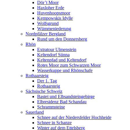
Dör’t Moor
Haxloher Erde
Huvenhoopsmoor
Kempowskis Idylle
Wolfsgrund
Wümmeniederung
Nordpfälzer Bergland
Rund um den Donnersberg
Rhön
Extratour Ulmenstein
Keltendorf Sünna
Keltenpfad und Keltendorf
Rotes Moor zum Schwarzen Moor
Wasserkuppe und Rhönschafe
Rothaarsteig
Der 1. Tag
Rothaarsteig
Sächsische Schweiz
Bastei und Elbsandsteingebirge
Elbresidenz Bad Schandau
Schrammsteine
Sauerland
Schnee auf der Niedersfelder Hochheide
Schnee in Schanze
Winter auf dem Ettelsberg