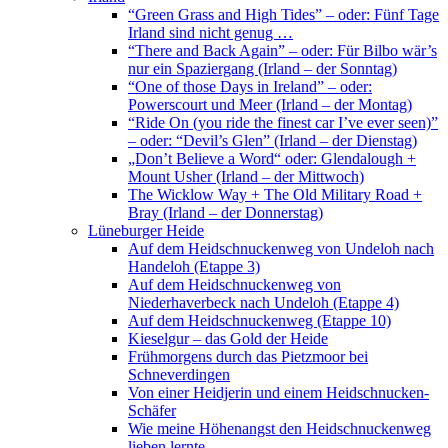
“Green Grass and High Tides” – oder: Fünf Tage
Irland sind nicht genug …
“There and Back Again” – oder: Für Bilbo wär’s
nur ein Spaziergang (Irland – der Sonntag)
“One of those Days in Ireland” – oder:
Powerscourt und Meer (Irland – der Montag)
“Ride On (you ride the finest car I’ve ever seen)”
– oder: “Devil’s Glen” (Irland – der Dienstag)
„Don’t Believe a Word“ oder: Glendalough +
Mount Usher (Irland – der Mittwoch)
The Wicklow Way + The Old Military Road +
Bray (Irland – der Donnerstag)
Lüneburger Heide
Auf dem Heidschnuckenweg von Undeloh nach
Handeloh (Etappe 3)
Auf dem Heidschnuckenweg von
Niederhaverbeck nach Undeloh (Etappe 4)
Auf dem Heidschnuckenweg (Etappe 10)
Kieselgur – das Gold der Heide
Frühmorgens durch das Pietzmoor bei
Schneverdingen
Von einer Heidjerin und einem Heidschnucken-
Schäfer
Wie meine Höhenangst den Heidschnuckenweg
lieben lernte