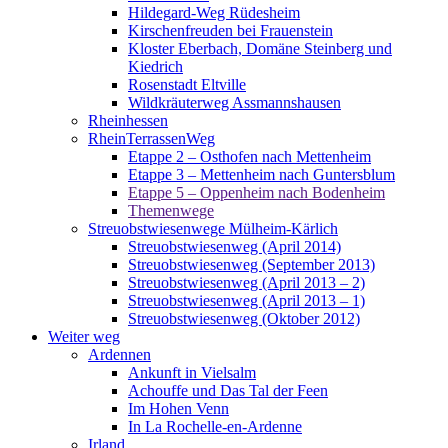
Hildegard-Weg Rüdesheim
Kirschenfreuden bei Frauenstein
Kloster Eberbach, Domäne Steinberg und
Kiedrich
Rosenstadt Eltville
Wildkräuterweg Assmannshausen
Rheinhessen
RheinTerrassenWeg
Etappe 2 – Osthofen nach Mettenheim
Etappe 3 – Mettenheim nach Guntersblum
Etappe 5 – Oppenheim nach Bodenheim
Themenwege
Streuobstwiesenwege Mülheim-Kärlich
Streuobstwiesenweg (April 2014)
Streuobstwiesenweg (September 2013)
Streuobstwiesenweg (April 2013 – 2)
Streuobstwiesenweg (April 2013 – 1)
Streuobstwiesenweg (Oktober 2012)
Weiter weg
Ardennen
Ankunft in Vielsalm
Achouffe und Das Tal der Feen
Im Hohen Venn
In La Rochelle-en-Ardenne
Irland