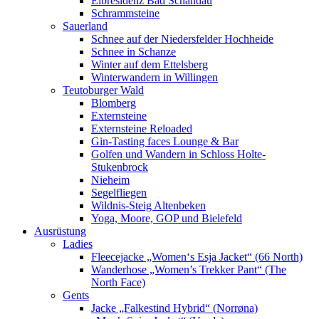
Elbresidenz Bad Schandau
Schrammsteine
Sauerland
Schnee auf der Niedersfelder Hochheide
Schnee in Schanze
Winter auf dem Ettelsberg
Winterwandern in Willingen
Teutoburger Wald
Blomberg
Externsteine
Externsteine Reloaded
Gin-Tasting faces Lounge & Bar
Golfen und Wandern in Schloss Holte-
Stukenbrock
Nieheim
Segelfliegen
Wildnis-Steig Altenbeken
Yoga, Moore, GOP und Bielefeld
Ausrüstung
Ladies
Fleecejacke „Women‘s Esja Jacket“ (66 North)
Wanderhose „Women’s Trekker Pant“ (The
North Face)
Gents
Jacke „Falkestind Hybrid“ (Norrøna)