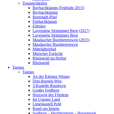
Traumschleifen
Baybachklamm (Frühjahr 2015)
Baybachklamm
Burgstadt-Pfad
Ehrbachklamm
Elfenlay
Layensteig Strimmiger Berg (2017)
Layensteig Strimmiger Berg
Masdascher Burgherrenweg (2015)
Masdascher Burgherrenweg
Mittelalterpfad
Murscher Eselsche
Rheingold im Herbst
Rheingold
Taunus
Taunus
An der Kleinen Wisper
Drei-Burgen-Weg
3-Kastelle-Rundweg
Großer Feldberg
Herzweg des Friedens
Im Usinger Land
Limeskastell Pohl
Rund um Idstein
Saalburg – Herzbergturm – Hessenpark