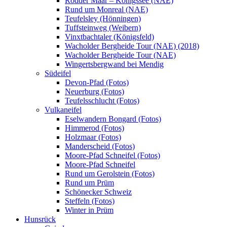
Rodder Maar – Königssee (NAE)
Rund um Monreal (NAE)
Teufelsley (Hönningen)
Tuffsteinweg (Weibern)
Vinxtbachtaler (Königsfeld)
Wacholder Bergheide Tour (NAE) (2018)
Wacholder Bergheide Tour (NAE)
Wingertsbergwand bei Mendig
Südeifel
Devon-Pfad (Fotos)
Neuerburg (Fotos)
Teufelsschlucht (Fotos)
Vulkaneifel
Eselwandern Bongard (Fotos)
Himmerod (Fotos)
Holzmaar (Fotos)
Manderscheid (Fotos)
Moore-Pfad Schneifel (Fotos)
Moore-Pfad Schneifel
Rund um Gerolstein (Fotos)
Rund um Prüm
Schönecker Schweiz
Steffeln (Fotos)
Winter in Prüm
Hunsrück