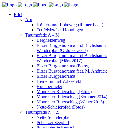
Eifel
Ahr
Köhler- und Loheweg (Ramersbach)
Teufelsley bei Hönningen
Traumpfade A – M
Bergheidenweg
Eltzer Burgpanorama und Buchsbaum-
Wanderpfad (Oktober 2017)
Eltzer Burgpanorama und Buchsbaum-
Wanderpfad (März 2017)
Eltzer Burgpanorama (Fotos)
Eltzer Burgpanorama feat. M. Andrack
Eltzer Burgpanorama
Heidehimmel Volkesfeld
Hochbermeler
Monrealer Ritterschlag (Fotos)
Monrealer Ritterschlag (Sommer 2014)
Monrealer Ritterschlag (Winter 2013)
Nette-Schieferpfad (Fotos)
Traumpfade N – Z
Nette-Schieferpfad
Pellenzer Seepfad
Pyrmonter Felsensteig