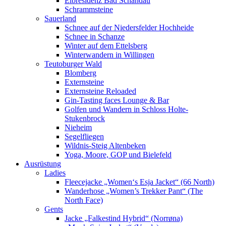
Elbresidenz Bad Schandau
Schrammsteine
Sauerland
Schnee auf der Niedersfelder Hochheide
Schnee in Schanze
Winter auf dem Ettelsberg
Winterwandern in Willingen
Teutoburger Wald
Blomberg
Externsteine
Externsteine Reloaded
Gin-Tasting faces Lounge & Bar
Golfen und Wandern in Schloss Holte-
Stukenbrock
Nieheim
Segelfliegen
Wildnis-Steig Altenbeken
Yoga, Moore, GOP und Bielefeld
Ausrüstung
Ladies
Fleecejacke „Women‘s Esja Jacket“ (66 North)
Wanderhose „Women’s Trekker Pant“ (The
North Face)
Gents
Jacke „Falkestind Hybrid“ (Norrøna)