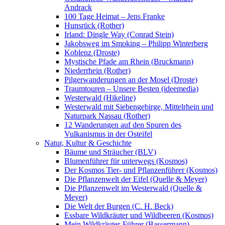
Andrack
100 Tage Heimat – Jens Franke
Hunsrück (Rother)
Irland: Dingle Way (Conrad Stein)
Jakobsweg im Smoking – Philipp Winterberg
Koblenz (Droste)
Mystische Pfade am Rhein (Bruckmann)
Niederrhein (Rother)
Pilgerwanderungen an der Mosel (Droste)
Traumtouren – Unsere Besten (ideemedia)
Westerwald (Hikeline)
Westerwald mit Siebengebirge, Mittelrhein und
Naturpark Nassau (Rother)
12 Wanderungen auf den Spuren des
Vulkanismus in der Osteifel
Natur, Kultur & Geschichte
Bäume und Sträucher (BLV)
Blumenführer für unterwegs (Kosmos)
Der Kosmos Tier- und Pflanzenführer (Kosmos)
Die Pflanzenwelt der Eifel (Quelle & Meyer)
Die Pflanzenwelt im Westerwald (Quelle &
Meyer)
Die Welt der Burgen (C. H. Beck)
Essbare Wildkräuter und Wildbeeren (Kosmos)
Mein Wildkräuter-Führer (Bassermann)