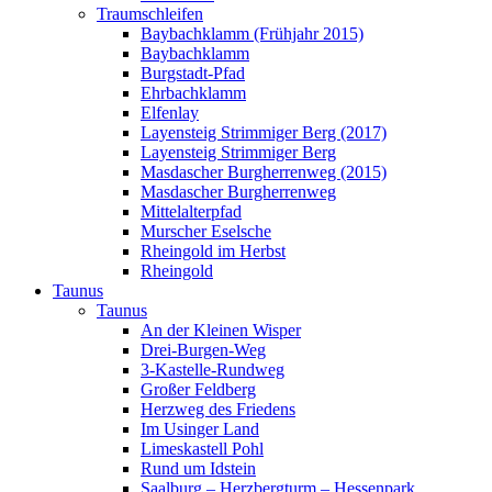
Traumschleifen
Baybachklamm (Frühjahr 2015)
Baybachklamm
Burgstadt-Pfad
Ehrbachklamm
Elfenlay
Layensteig Strimmiger Berg (2017)
Layensteig Strimmiger Berg
Masdascher Burgherrenweg (2015)
Masdascher Burgherrenweg
Mittelalterpfad
Murscher Eselsche
Rheingold im Herbst
Rheingold
Taunus
Taunus
An der Kleinen Wisper
Drei-Burgen-Weg
3-Kastelle-Rundweg
Großer Feldberg
Herzweg des Friedens
Im Usinger Land
Limeskastell Pohl
Rund um Idstein
Saalburg – Herzbergturm – Hessenpark