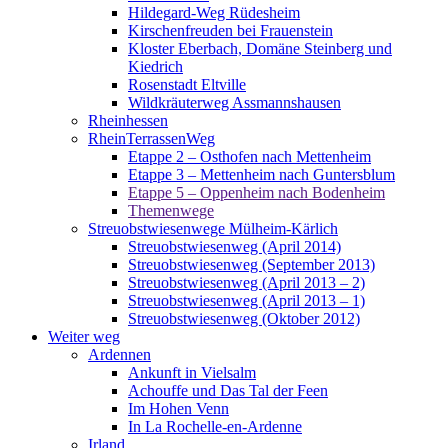
Hildegard-Weg Rüdesheim
Kirschenfreuden bei Frauenstein
Kloster Eberbach, Domäne Steinberg und
Kiedrich
Rosenstadt Eltville
Wildkräuterweg Assmannshausen
Rheinhessen
RheinTerrassenWeg
Etappe 2 – Osthofen nach Mettenheim
Etappe 3 – Mettenheim nach Guntersblum
Etappe 5 – Oppenheim nach Bodenheim
Themenwege
Streuobstwiesenwege Mülheim-Kärlich
Streuobstwiesenweg (April 2014)
Streuobstwiesenweg (September 2013)
Streuobstwiesenweg (April 2013 – 2)
Streuobstwiesenweg (April 2013 – 1)
Streuobstwiesenweg (Oktober 2012)
Weiter weg
Ardennen
Ankunft in Vielsalm
Achouffe und Das Tal der Feen
Im Hohen Venn
In La Rochelle-en-Ardenne
Irland