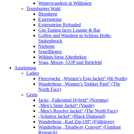
Winterwandern in Willingen
Teutoburger Wald
Blomberg
Externsteine
Externsteine Reloaded
Gin-Tasting faces Lounge & Bar
Golfen und Wandern in Schloss Holte-
Stukenbrock
Nieheim
Segelfliegen
Wildnis-Steig Altenbeken
Yoga, Moore, GOP und Bielefeld
Ausrüstung
Ladies
Fleecejacke „Women‘s Esja Jacket“ (66 North)
Wanderhose „Women’s Trekker Pant“ (The
North Face)
Gents
Jacke „Falkestind Hybrid“ (Norrøna)
„Men’s Spire Jacket“ (Vaude)
„Men’s Resolve Jacket“ (The North Face)
„Solution Jacket“ (Black Diamond)
Wanderhose „Karl Zip-Off“ (Fjällräven)
Wanderhose „Treadway Convert“ (Outdoor
Research)