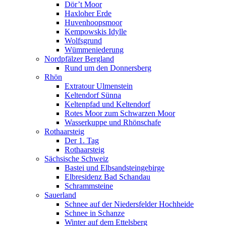
Dör’t Moor
Haxloher Erde
Huvenhoopsmoor
Kempowskis Idylle
Wolfsgrund
Wümmeniederung
Nordpfälzer Bergland
Rund um den Donnersberg
Rhön
Extratour Ulmenstein
Keltendorf Sünna
Keltenpfad und Keltendorf
Rotes Moor zum Schwarzen Moor
Wasserkuppe und Rhönschafe
Rothaarsteig
Der 1. Tag
Rothaarsteig
Sächsische Schweiz
Bastei und Elbsandsteingebirge
Elbresidenz Bad Schandau
Schrammsteine
Sauerland
Schnee auf der Niedersfelder Hochheide
Schnee in Schanze
Winter auf dem Ettelsberg