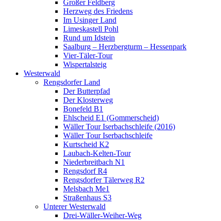
Großer Feldberg
Herzweg des Friedens
Im Usinger Land
Limeskastell Pohl
Rund um Idstein
Saalburg – Herzbergturm – Hessenpark
Vier-Täler-Tour
Wispertalsteig
Westerwald
Rengsdorfer Land
Der Butterpfad
Der Klosterweg
Bonefeld B1
Ehlscheid E1 (Gommerscheid)
Wäller Tour Iserbachschleife (2016)
Wäller Tour Iserbachschleife
Kurtscheid K2
Laubach-Kelten-Tour
Niederbreitbach N1
Rengsdorf R4
Rengsdorfer Tälerweg R2
Melsbach Me1
Straßenhaus S3
Unterer Westerwald
Drei-Wäller-Weiher-Weg