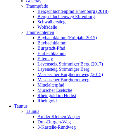
Geierlay
Traumpfade
Bergschluchtenpfad Ehrenburg (2018)
Bergschluchtenweg Ehrenburg
Schwalberstieg
Wolfsdelle
Traumschleifen
Baybachklamm (Frühjahr 2015)
Baybachklamm
Burgstadt-Pfad
Ehrbachklamm
Elfenlay
Layensteig Strimmiger Berg (2017)
Layensteig Strimmiger Berg
Masdascher Burgherrenweg (2015)
Masdascher Burgherrenweg
Mittelalterpfad
Murscher Eselsche
Rheingold im Herbst
Rheingold
Taunus
Taunus
An der Kleinen Wisper
Drei-Burgen-Weg
3-Kastelle-Rundweg