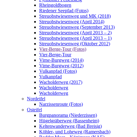
Rheingoldbogen
Riedener Seepfad (Fotos)
Streuobstwiesenweg und MK (2018)
Streuobstwiesenweg (April 2014)
Streuobstwiesenweg (September 2013)
Streuobstwiesenweg (April 2013 – 2)
Streuobstwiesenweg (April 2013 – 1)
Streuobstwiesenweg (Oktober 2012)
Vier-Berge-Tour (Fotos)
Vier-Berge-Tour
Virne-Burgweg (2014)
Virne-Burgweg (2012)
Vulkanpfad (Fotos)
Vulkanpfad
Wacholderweg (2017)
Wacholderweg
Wacholderweg
Nordeifel
Narzissenroute (Fotos)
Osteifel
Burgpanorama (Niederzissen)
Hügelgräberweg (Bassenheim)
Keltenwanderweg (Bad Breisig)
Köhler- und Loheweg (Ramersbach)