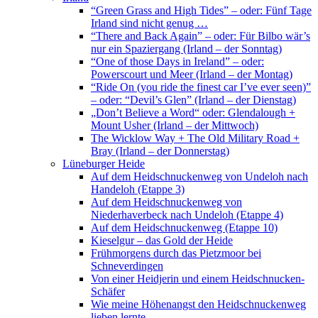
“Green Grass and High Tides” – oder: Fünf Tage
Irland sind nicht genug …
“There and Back Again” – oder: Für Bilbo wär’s
nur ein Spaziergang (Irland – der Sonntag)
“One of those Days in Ireland” – oder:
Powerscourt und Meer (Irland – der Montag)
“Ride On (you ride the finest car I’ve ever seen)”
– oder: “Devil’s Glen” (Irland – der Dienstag)
„Don’t Believe a Word“ oder: Glendalough +
Mount Usher (Irland – der Mittwoch)
The Wicklow Way + The Old Military Road +
Bray (Irland – der Donnerstag)
Lüneburger Heide
Auf dem Heidschnuckenweg von Undeloh nach
Handeloh (Etappe 3)
Auf dem Heidschnuckenweg von
Niederhaverbeck nach Undeloh (Etappe 4)
Auf dem Heidschnuckenweg (Etappe 10)
Kieselgur – das Gold der Heide
Frühmorgens durch das Pietzmoor bei
Schneverdingen
Von einer Heidjerin und einem Heidschnucken-
Schäfer
Wie meine Höhenangst den Heidschnuckenweg
lieben lernte