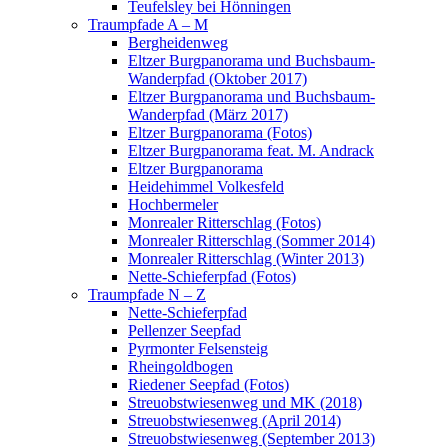
Teufelsley bei Hönningen
Traumpfade A – M
Bergheidenweg
Eltzer Burgpanorama und Buchsbaum-
Wanderpfad (Oktober 2017)
Eltzer Burgpanorama und Buchsbaum-
Wanderpfad (März 2017)
Eltzer Burgpanorama (Fotos)
Eltzer Burgpanorama feat. M. Andrack
Eltzer Burgpanorama
Heidehimmel Volkesfeld
Hochbermeler
Monrealer Ritterschlag (Fotos)
Monrealer Ritterschlag (Sommer 2014)
Monrealer Ritterschlag (Winter 2013)
Nette-Schieferpfad (Fotos)
Traumpfade N – Z
Nette-Schieferpfad
Pellenzer Seepfad
Pyrmonter Felsensteig
Rheingoldbogen
Riedener Seepfad (Fotos)
Streuobstwiesenweg und MK (2018)
Streuobstwiesenweg (April 2014)
Streuobstwiesenweg (September 2013)