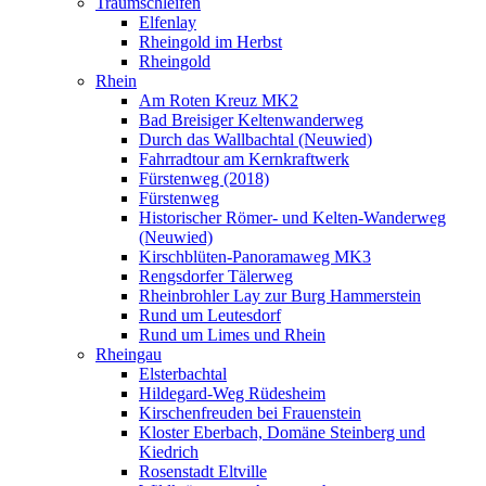
Traumschleifen
Elfenlay
Rheingold im Herbst
Rheingold
Rhein
Am Roten Kreuz MK2
Bad Breisiger Keltenwanderweg
Durch das Wallbachtal (Neuwied)
Fahrradtour am Kernkraftwerk
Fürstenweg (2018)
Fürstenweg
Historischer Römer- und Kelten-Wanderweg
(Neuwied)
Kirschblüten-Panoramaweg MK3
Rengsdorfer Tälerweg
Rheinbrohler Lay zur Burg Hammerstein
Rund um Leutesdorf
Rund um Limes und Rhein
Rheingau
Elsterbachtal
Hildegard-Weg Rüdesheim
Kirschenfreuden bei Frauenstein
Kloster Eberbach, Domäne Steinberg und
Kiedrich
Rosenstadt Eltville