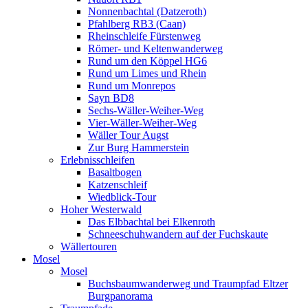
Nonnenbachtal (Datzeroth)
Pfahlberg RB3 (Caan)
Rheinschleife Fürstenweg
Römer- und Keltenwanderweg
Rund um den Köppel HG6
Rund um Limes und Rhein
Rund um Monrepos
Sayn BD8
Sechs-Wäller-Weiher-Weg
Vier-Wäller-Weiher-Weg
Wäller Tour Augst
Zur Burg Hammerstein
Erlebnisschleifen
Basaltbogen
Katzenschleif
Wiedblick-Tour
Hoher Westerwald
Das Elbbachtal bei Elkenroth
Schneeschuhwandern auf der Fuchskaute
Wällertouren
Mosel
Mosel
Buchsbaumwanderweg und Traumpfad Eltzer
Burgpanorama