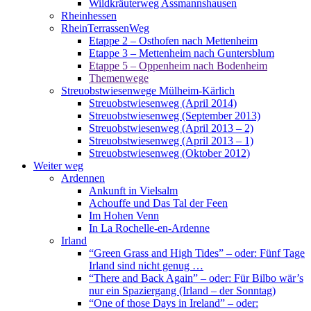
Wildkräuterweg Assmannshausen
Rheinhessen
RheinTerrassenWeg
Etappe 2 – Osthofen nach Mettenheim
Etappe 3 – Mettenheim nach Guntersblum
Etappe 5 – Oppenheim nach Bodenheim
Themenwege
Streuobstwiesenwege Mülheim-Kärlich
Streuobstwiesenweg (April 2014)
Streuobstwiesenweg (September 2013)
Streuobstwiesenweg (April 2013 – 2)
Streuobstwiesenweg (April 2013 – 1)
Streuobstwiesenweg (Oktober 2012)
Weiter weg
Ardennen
Ankunft in Vielsalm
Achouffe und Das Tal der Feen
Im Hohen Venn
In La Rochelle-en-Ardenne
Irland
“Green Grass and High Tides” – oder: Fünf Tage
Irland sind nicht genug …
“There and Back Again” – oder: Für Bilbo wär’s
nur ein Spaziergang (Irland – der Sonntag)
“One of those Days in Ireland” – oder: