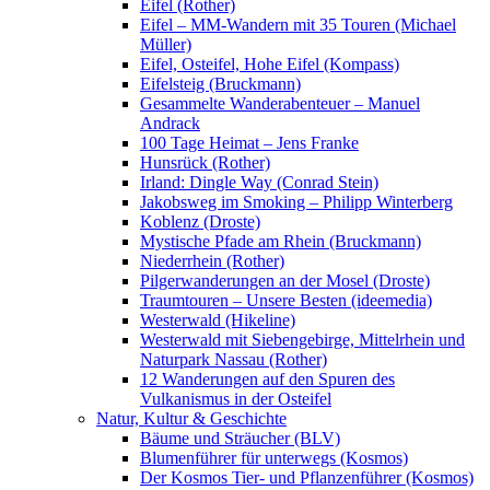
Eifel (Rother)
Eifel – MM-Wandern mit 35 Touren (Michael
Müller)
Eifel, Osteifel, Hohe Eifel (Kompass)
Eifelsteig (Bruckmann)
Gesammelte Wanderabenteuer – Manuel
Andrack
100 Tage Heimat – Jens Franke
Hunsrück (Rother)
Irland: Dingle Way (Conrad Stein)
Jakobsweg im Smoking – Philipp Winterberg
Koblenz (Droste)
Mystische Pfade am Rhein (Bruckmann)
Niederrhein (Rother)
Pilgerwanderungen an der Mosel (Droste)
Traumtouren – Unsere Besten (ideemedia)
Westerwald (Hikeline)
Westerwald mit Siebengebirge, Mittelrhein und
Naturpark Nassau (Rother)
12 Wanderungen auf den Spuren des
Vulkanismus in der Osteifel
Natur, Kultur & Geschichte
Bäume und Sträucher (BLV)
Blumenführer für unterwegs (Kosmos)
Der Kosmos Tier- und Pflanzenführer (Kosmos)