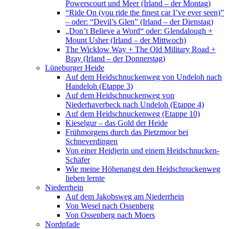
Powerscourt und Meer (Irland – der Montag)
“Ride On (you ride the finest car I’ve ever seen)”
– oder: “Devil’s Glen” (Irland – der Dienstag)
„Don’t Believe a Word“ oder: Glendalough +
Mount Usher (Irland – der Mittwoch)
The Wicklow Way + The Old Military Road +
Bray (Irland – der Donnerstag)
Lüneburger Heide
Auf dem Heidschnuckenweg von Undeloh nach
Handeloh (Etappe 3)
Auf dem Heidschnuckenweg von
Niederhaverbeck nach Undeloh (Etappe 4)
Auf dem Heidschnuckenweg (Etappe 10)
Kieselgur – das Gold der Heide
Frühmorgens durch das Pietzmoor bei
Schneverdingen
Von einer Heidjerin und einem Heidschnucken-
Schäfer
Wie meine Höhenangst den Heidschnuckenweg
lieben lernte
Niederrhein
Auf dem Jakobsweg am Niederrhein
Von Wesel nach Ossenberg
Von Ossenberg nach Moers
Nordpfade