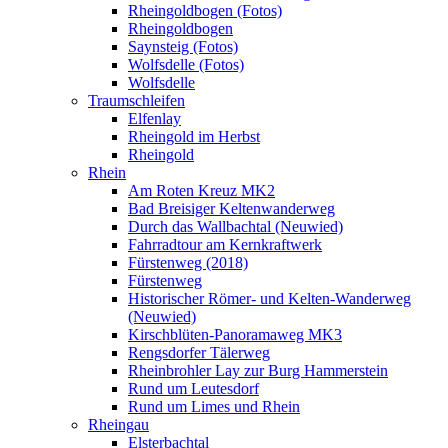
Rheingoldbogen (Fotos)
Rheingoldbogen
Saynsteig (Fotos)
Wolfsdelle (Fotos)
Wolfsdelle
Traumschleifen
Elfenlay
Rheingold im Herbst
Rheingold
Rhein
Am Roten Kreuz MK2
Bad Breisiger Keltenwanderweg
Durch das Wallbachtal (Neuwied)
Fahrradtour am Kernkraftwerk
Fürstenweg (2018)
Fürstenweg
Historischer Römer- und Kelten-Wanderweg
(Neuwied)
Kirschblüten-Panoramaweg MK3
Rengsdorfer Tälerweg
Rheinbrohler Lay zur Burg Hammerstein
Rund um Leutesdorf
Rund um Limes und Rhein
Rheingau
Elsterbachtal