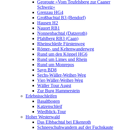
Georoute »Vom Teufelsberg zur Caaner
Schweiz«
Grenzau HG4
Großbachtal B3 (Bendorf)
Hausen H2
Nauort RB1
Nonnenbachtal (Datzeroth)
Pfahlberg RB3 (Caan)
Rheinschleife Fürstenweg
Römer- und Keltenwanderweg
Rund um den Köppel HG6
Rund um Limes und Rhein
Rund um Monrepos
Sayn BD8
Sechs-Wäller-Weiher-Weg
Vier-Wäller-Weiher-Weg
Wäller Tour Augst
Zur Burg Hammerstein
Erlebnisschleifen
Basaltbogen
Katzenschleif
Wiedblick-Tour
Hoher Westerwald
Das Elbbachtal bei Elkenroth
Schneeschuhwandern auf der Fuchskaute