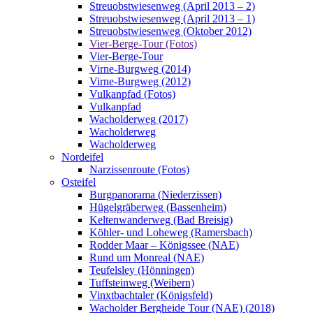
Streuobstwiesenweg (April 2013 – 2)
Streuobstwiesenweg (April 2013 – 1)
Streuobstwiesenweg (Oktober 2012)
Vier-Berge-Tour (Fotos)
Vier-Berge-Tour
Virne-Burgweg (2014)
Virne-Burgweg (2012)
Vulkanpfad (Fotos)
Vulkanpfad
Wacholderweg (2017)
Wacholderweg
Wacholderweg
Nordeifel
Narzissenroute (Fotos)
Osteifel
Burgpanorama (Niederzissen)
Hügelgräberweg (Bassenheim)
Keltenwanderweg (Bad Breisig)
Köhler- und Loheweg (Ramersbach)
Rodder Maar – Königssee (NAE)
Rund um Monreal (NAE)
Teufelsley (Hönningen)
Tuffsteinweg (Weibern)
Vinxtbachtaler (Königsfeld)
Wacholder Bergheide Tour (NAE) (2018)