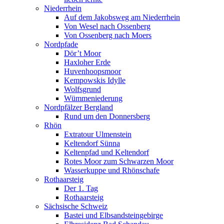
Niederrhein
Auf dem Jakobsweg am Niederrhein
Von Wesel nach Ossenberg
Von Ossenberg nach Moers
Nordpfade
Dör’t Moor
Haxloher Erde
Huvenhoopsmoor
Kempowskis Idylle
Wolfsgrund
Wümmeniederung
Nordpfälzer Bergland
Rund um den Donnersberg
Rhön
Extratour Ulmenstein
Keltendorf Sünna
Keltenpfad und Keltendorf
Rotes Moor zum Schwarzen Moor
Wasserkuppe und Rhönschafe
Rothaarsteig
Der 1. Tag
Rothaarsteig
Sächsische Schweiz
Bastei und Elbsandsteingebirge