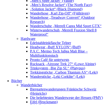
„Men’s Spire Jacket“ (Vaude)
„Men’s Resolve Jacket“ (The North Face)
„Solution Jacket“ (Black Diamond)
Wanderhose „Karl Zip-Off“ (Fjällräven)
Wanderhose „Treadway Convert“ (Outdoor
Research)
Wanderschuhe „Merrell Capra Mid Sport GTX“
Winterwanderschuh „Merrell Fraxion Shell 8
Waterproof“
Hardware
Edelstahltrinkflasche Telper
Headwear „Buff XYLON“ (Buff)
P.A.C. Merino Tech Jallga Mali Blue –
Multifunktionstuch
Pronto Café für unterwegs
Rucksack „Airzone Trek 27“ (Lowe Alpine)
Trinksystem „Big Zip SL“ (Platypus)
Trekkingstöcke „Carbon Titanium AS“ (Leki)
Wanderstöcke „Leki Corklite“ (Leki)
Bücher
Wanderbücher
Biergartenwanderungen Fränkische Schweiz
(Heinrichs)
Die beliebtesten Wanderwege der Hessen (PMV)
Eifel (Bruckmann)