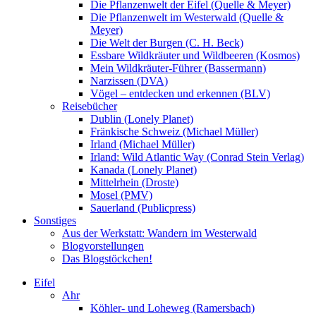
Die Pflanzenwelt der Eifel (Quelle & Meyer)
Die Pflanzenwelt im Westerwald (Quelle &
Meyer)
Die Welt der Burgen (C. H. Beck)
Essbare Wildkräuter und Wildbeeren (Kosmos)
Mein Wildkräuter-Führer (Bassermann)
Narzissen (DVA)
Vögel – entdecken und erkennen (BLV)
Reisebücher
Dublin (Lonely Planet)
Fränkische Schweiz (Michael Müller)
Irland (Michael Müller)
Irland: Wild Atlantic Way (Conrad Stein Verlag)
Kanada (Lonely Planet)
Mittelrhein (Droste)
Mosel (PMV)
Sauerland (Publicpress)
Sonstiges
Aus der Werkstatt: Wandern im Westerwald
Blogvorstellungen
Das Blogstöckchen!
Eifel
Ahr
Köhler- und Loheweg (Ramersbach)