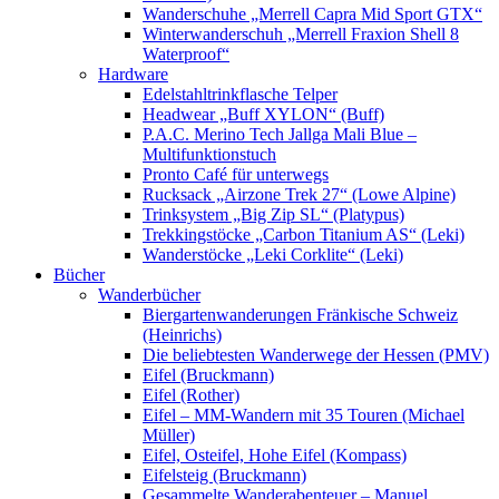
Wanderschuhe „Merrell Capra Mid Sport GTX“
Winterwanderschuh „Merrell Fraxion Shell 8
Waterproof“
Hardware
Edelstahltrinkflasche Telper
Headwear „Buff XYLON“ (Buff)
P.A.C. Merino Tech Jallga Mali Blue –
Multifunktionstuch
Pronto Café für unterwegs
Rucksack „Airzone Trek 27“ (Lowe Alpine)
Trinksystem „Big Zip SL“ (Platypus)
Trekkingstöcke „Carbon Titanium AS“ (Leki)
Wanderstöcke „Leki Corklite“ (Leki)
Bücher
Wanderbücher
Biergartenwanderungen Fränkische Schweiz
(Heinrichs)
Die beliebtesten Wanderwege der Hessen (PMV)
Eifel (Bruckmann)
Eifel (Rother)
Eifel – MM-Wandern mit 35 Touren (Michael
Müller)
Eifel, Osteifel, Hohe Eifel (Kompass)
Eifelsteig (Bruckmann)
Gesammelte Wanderabenteuer – Manuel