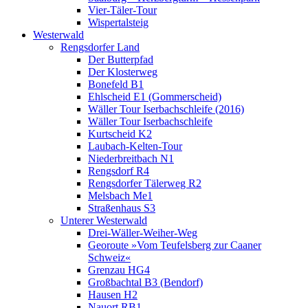
Vier-Täler-Tour
Wispertalsteig
Westerwald
Rengsdorfer Land
Der Butterpfad
Der Klosterweg
Bonefeld B1
Ehlscheid E1 (Gommerscheid)
Wäller Tour Iserbachschleife (2016)
Wäller Tour Iserbachschleife
Kurtscheid K2
Laubach-Kelten-Tour
Niederbreitbach N1
Rengsdorf R4
Rengsdorfer Tälerweg R2
Melsbach Me1
Straßenhaus S3
Unterer Westerwald
Drei-Wäller-Weiher-Weg
Georoute »Vom Teufelsberg zur Caaner
Schweiz«
Grenzau HG4
Großbachtal B3 (Bendorf)
Hausen H2
Nauort RB1