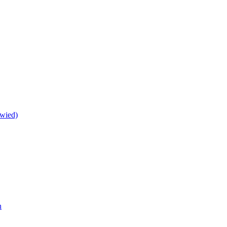
wied)
h