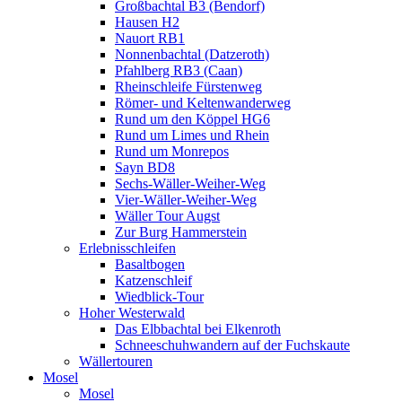
Großbachtal B3 (Bendorf)
Hausen H2
Nauort RB1
Nonnenbachtal (Datzeroth)
Pfahlberg RB3 (Caan)
Rheinschleife Fürstenweg
Römer- und Keltenwanderweg
Rund um den Köppel HG6
Rund um Limes und Rhein
Rund um Monrepos
Sayn BD8
Sechs-Wäller-Weiher-Weg
Vier-Wäller-Weiher-Weg
Wäller Tour Augst
Zur Burg Hammerstein
Erlebnisschleifen
Basaltbogen
Katzenschleif
Wiedblick-Tour
Hoher Westerwald
Das Elbbachtal bei Elkenroth
Schneeschuhwandern auf der Fuchskaute
Wällertouren
Mosel
Mosel