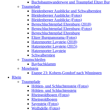
Buchsbaumwanderweg und Traumpfad Eltzer Bu
Traumpfade
Bleidenberger Ausblicke und Schwalberstieg
Bleidenberger Ausblicke (Fotos)
Bleidenberger Ausblicke (Fotos)
Bergschluchtenpfad Ehrenburg (2018)
Bergschluchtenpfad Ehrenburg (Fotos)
Bergschluchtenpfad Ehrenburg
Eltzer Burgpanorama (Fotos)
Hatzenporter Laysteig (2018)
Hatzenporter Laysteig (2015)
Hatzenporter Laysteig
Schwalberstieg
Traumschleifen
Baybachklamm
Moselsteig
Etappe 23: Kobern-Gondorf nach Winningen
Rhein
Traumpfade
Höhlen- und Schluchtensteig (Fotos)
Höhlen- und Schluchtensteig
Rheingoldbogen (Fotos)
Rheingoldbogen
Saynsteig (Fotos)
Wolfsdelle (Fotos)