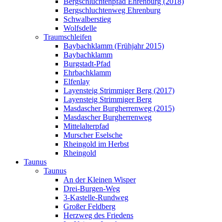
Bergschluchtenpfad Ehrenburg (2018)
Bergschluchtenweg Ehrenburg
Schwalberstieg
Wolfsdelle
Traumschleifen
Baybachklamm (Frühjahr 2015)
Baybachklamm
Burgstadt-Pfad
Ehrbachklamm
Elfenlay
Layensteig Strimmiger Berg (2017)
Layensteig Strimmiger Berg
Masdascher Burgherrenweg (2015)
Masdascher Burgherrenweg
Mittelalterpfad
Murscher Eselsche
Rheingold im Herbst
Rheingold
Taunus
Taunus
An der Kleinen Wisper
Drei-Burgen-Weg
3-Kastelle-Rundweg
Großer Feldberg
Herzweg des Friedens