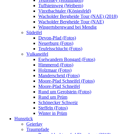
Teufelsley (Hönningen)
Tuffsteinweg (Weibern)
Vinxtbachtaler (Königsfeld)
Wacholder Bergheide Tour (NAE) (2018)
Wacholder Bergheide Tour (NAE)
Wingertsbergwand bei Mendig
Südeifel
Devon-Pfad (Fotos)
Neuerburg (Fotos)
Teufelsschlucht (Fotos)
Vulkaneifel
Eselwandern Bongard (Fotos)
Himmerod (Fotos)
Holzmaar (Fotos)
Manderscheid (Fotos)
Moore-Pfad Schneifel (Fotos)
Moore-Pfad Schneifel
Rund um Gerolstein (Fotos)
Rund um Prüm
Schönecker Schweiz
Steffeln (Fotos)
Winter in Prüm
Hunsrück
Geierlay
Traumpfade