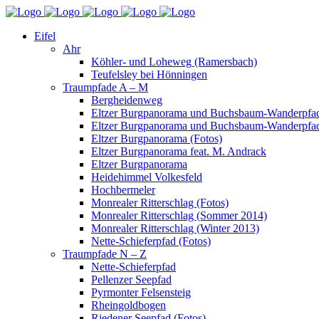
Eifel
Ahr
Köhler- und Loheweg (Ramersbach)
Teufelsley bei Hönningen
Traumpfade A – M
Bergheidenweg
Eltzer Burgpanorama und Buchsbaum-Wanderpfad
Eltzer Burgpanorama und Buchsbaum-Wanderpfad
Eltzer Burgpanorama (Fotos)
Eltzer Burgpanorama feat. M. Andrack
Eltzer Burgpanorama
Heidehimmel Volkesfeld
Hochbermeler
Monrealer Ritterschlag (Fotos)
Monrealer Ritterschlag (Sommer 2014)
Monrealer Ritterschlag (Winter 2013)
Nette-Schieferpfad (Fotos)
Traumpfade N – Z
Nette-Schieferpfad
Pellenzer Seepfad
Pyrmonter Felsensteig
Rheingoldbogen
Riedener Seepfad (Fotos)