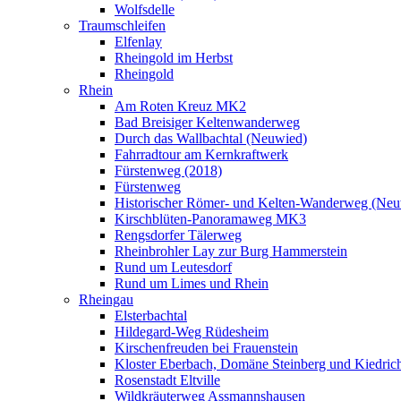
Wolfsdelle
Traumschleifen
Elfenlay
Rheingold im Herbst
Rheingold
Rhein
Am Roten Kreuz MK2
Bad Breisiger Keltenwanderweg
Durch das Wallbachtal (Neuwied)
Fahrradtour am Kernkraftwerk
Fürstenweg (2018)
Fürstenweg
Historischer Römer- und Kelten-Wanderweg (Neu
Kirschblüten-Panoramaweg MK3
Rengsdorfer Tälerweg
Rheinbrohler Lay zur Burg Hammerstein
Rund um Leutesdorf
Rund um Limes und Rhein
Rheingau
Elsterbachtal
Hildegard-Weg Rüdesheim
Kirschenfreuden bei Frauenstein
Kloster Eberbach, Domäne Steinberg und Kiedric
Rosenstadt Eltville
Wildkräuterweg Assmannshausen