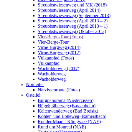
Streuobstwiesenweg und MK (2018)
Streuobstwiesenweg (April 2014)
Streuobstwiesenweg (September 2013)
Streuobstwiesenweg (April 2013 – 2)
Streuobstwiesenweg (April 2013 – 1)
Streuobstwiesenweg (Oktober 2012)
Vier-Berge-Tour (Fotos)
Vier-Berge-Tour
Virne-Burgweg (2014)
Virne-Burgweg (2012)
Vulkanpfad (Fotos)
Vulkanpfad
Wacholderweg (2017)
Wacholderweg
Wacholderweg
Nordeifel
Narzissenroute (Fotos)
Osteifel
Burgpanorama (Niederzissen)
Hügelgräberweg (Bassenheim)
Keltenwanderweg (Bad Breisig)
Köhler- und Loheweg (Ramersbach)
Rodder Maar – Königssee (NAE)
Rund um Monreal (NAE)