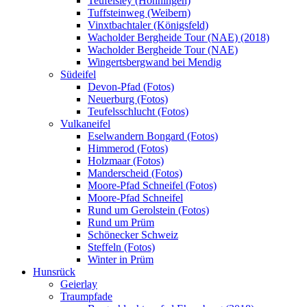
Teufelsley (Hönningen)
Tuffsteinweg (Weibern)
Vinxtbachtaler (Königsfeld)
Wacholder Bergheide Tour (NAE) (2018)
Wacholder Bergheide Tour (NAE)
Wingertsbergwand bei Mendig
Südeifel
Devon-Pfad (Fotos)
Neuerburg (Fotos)
Teufelsschlucht (Fotos)
Vulkaneifel
Eselwandern Bongard (Fotos)
Himmerod (Fotos)
Holzmaar (Fotos)
Manderscheid (Fotos)
Moore-Pfad Schneifel (Fotos)
Moore-Pfad Schneifel
Rund um Gerolstein (Fotos)
Rund um Prüm
Schönecker Schweiz
Steffeln (Fotos)
Winter in Prüm
Hunsrück
Geierlay
Traumpfade