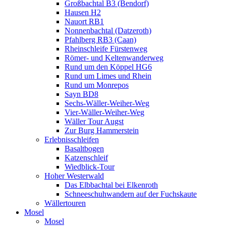
Großbachtal B3 (Bendorf)
Hausen H2
Nauort RB1
Nonnenbachtal (Datzeroth)
Pfahlberg RB3 (Caan)
Rheinschleife Fürstenweg
Römer- und Keltenwanderweg
Rund um den Köppel HG6
Rund um Limes und Rhein
Rund um Monrepos
Sayn BD8
Sechs-Wäller-Weiher-Weg
Vier-Wäller-Weiher-Weg
Wäller Tour Augst
Zur Burg Hammerstein
Erlebnisschleifen
Basaltbogen
Katzenschleif
Wiedblick-Tour
Hoher Westerwald
Das Elbbachtal bei Elkenroth
Schneeschuhwandern auf der Fuchskaute
Wällertouren
Mosel
Mosel