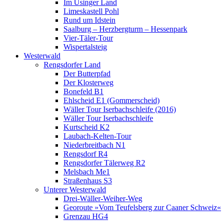
Im Usinger Land
Limeskastell Pohl
Rund um Idstein
Saalburg – Herzbergturm – Hessenpark
Vier-Täler-Tour
Wispertalsteig
Westerwald
Rengsdorfer Land
Der Butterpfad
Der Klosterweg
Bonefeld B1
Ehlscheid E1 (Gommerscheid)
Wäller Tour Iserbachschleife (2016)
Wäller Tour Iserbachschleife
Kurtscheid K2
Laubach-Kelten-Tour
Niederbreitbach N1
Rengsdorf R4
Rengsdorfer Tälerweg R2
Melsbach Me1
Straßenhaus S3
Unterer Westerwald
Drei-Wäller-Weiher-Weg
Georoute »Vom Teufelsberg zur Caaner Schweiz«
Grenzau HG4