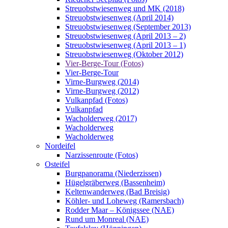
Streuobstwiesenweg und MK (2018)
Streuobstwiesenweg (April 2014)
Streuobstwiesenweg (September 2013)
Streuobstwiesenweg (April 2013 – 2)
Streuobstwiesenweg (April 2013 – 1)
Streuobstwiesenweg (Oktober 2012)
Vier-Berge-Tour (Fotos)
Vier-Berge-Tour
Virne-Burgweg (2014)
Virne-Burgweg (2012)
Vulkanpfad (Fotos)
Vulkanpfad
Wacholderweg (2017)
Wacholderweg
Wacholderweg
Nordeifel
Narzissenroute (Fotos)
Osteifel
Burgpanorama (Niederzissen)
Hügelgräberweg (Bassenheim)
Keltenwanderweg (Bad Breisig)
Köhler- und Loheweg (Ramersbach)
Rodder Maar – Königssee (NAE)
Rund um Monreal (NAE)