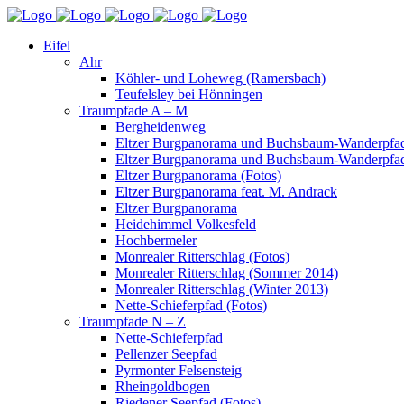
Eifel
Ahr
Köhler- und Loheweg (Ramersbach)
Teufelsley bei Hönningen
Traumpfade A – M
Bergheidenweg
Eltzer Burgpanorama und Buchsbaum-Wanderpfad
Eltzer Burgpanorama und Buchsbaum-Wanderpfad
Eltzer Burgpanorama (Fotos)
Eltzer Burgpanorama feat. M. Andrack
Eltzer Burgpanorama
Heidehimmel Volkesfeld
Hochbermeler
Monrealer Ritterschlag (Fotos)
Monrealer Ritterschlag (Sommer 2014)
Monrealer Ritterschlag (Winter 2013)
Nette-Schieferpfad (Fotos)
Traumpfade N – Z
Nette-Schieferpfad
Pellenzer Seepfad
Pyrmonter Felsensteig
Rheingoldbogen
Riedener Seepfad (Fotos)