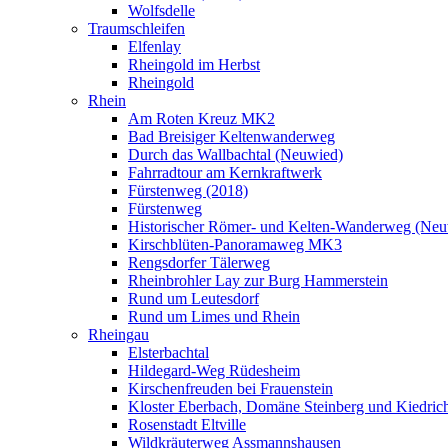
Wolfsdelle
Traumschleifen
Elfenlay
Rheingold im Herbst
Rheingold
Rhein
Am Roten Kreuz MK2
Bad Breisiger Keltenwanderweg
Durch das Wallbachtal (Neuwied)
Fahrradtour am Kernkraftwerk
Fürstenweg (2018)
Fürstenweg
Historischer Römer- und Kelten-Wanderweg (Neu
Kirschblüten-Panoramaweg MK3
Rengsdorfer Tälerweg
Rheinbrohler Lay zur Burg Hammerstein
Rund um Leutesdorf
Rund um Limes und Rhein
Rheingau
Elsterbachtal
Hildegard-Weg Rüdesheim
Kirschenfreuden bei Frauenstein
Kloster Eberbach, Domäne Steinberg und Kiedric
Rosenstadt Eltville
Wildkräuterweg Assmannshausen