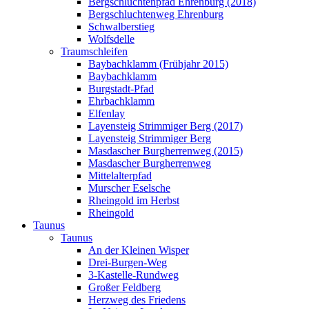
Bergschluchtenpfad Ehrenburg (2018)
Bergschluchtenweg Ehrenburg
Schwalberstieg
Wolfsdelle
Traumschleifen
Baybachklamm (Frühjahr 2015)
Baybachklamm
Burgstadt-Pfad
Ehrbachklamm
Elfenlay
Layensteig Strimmiger Berg (2017)
Layensteig Strimmiger Berg
Masdascher Burgherrenweg (2015)
Masdascher Burgherrenweg
Mittelalterpfad
Murscher Eselsche
Rheingold im Herbst
Rheingold
Taunus
Taunus
An der Kleinen Wisper
Drei-Burgen-Weg
3-Kastelle-Rundweg
Großer Feldberg
Herzweg des Friedens