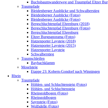
Buchsbaumwanderweg und Traumpfad Eltzer Bu
Traumpfade
Bleidenberger Ausblicke und Schwalberstieg
Bleidenberger Ausblicke (Fotos)
Bleidenberger Ausblicke (Fotos)
Bergschluchtenpfad Ehrenburg (2018)
Bergschluchtenpfad Ehrenburg (Fotos)
Bergschluchtenpfad Ehrenburg
Eltzer Burgpanorama (Fotos)
Hatzenporter Laysteig (2018)
Hatzenporter Laysteig (2015)
Hatzenporter Laysteig
Schwalberstieg
Traumschleifen
Baybachklamm
Moselsteig
Etappe 23: Kobern-Gondorf nach Winningen
Rhein
Traumpfade
Höhlen- und Schluchtensteig (Fotos)
Höhlen- und Schluchtensteig
Rheingoldbogen (Fotos)
Rheingoldbogen
Saynsteig (Fotos)
Wolfsdelle (Fotos)