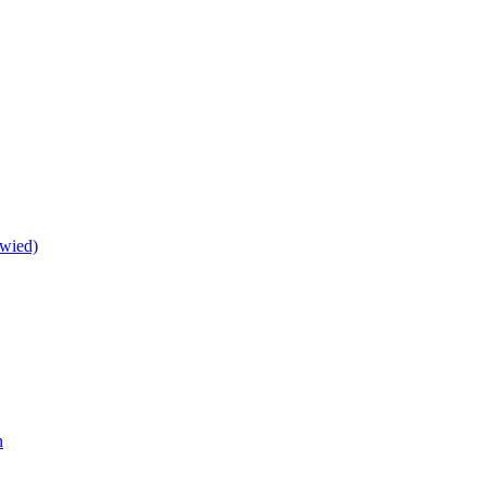
wied)
h