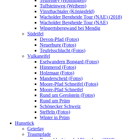
Teufelsley (Hönningen)
Tuffsteinweg (Weibern)
Vinxtbachtaler (Königsfeld)
Wacholder Bergheide Tour (NAE) (2018)
Wacholder Bergheide Tour (NAE)
Wingertsbergwand bei Mendig
Südeifel
Devon-Pfad (Fotos)
Neuerburg (Fotos)
Teufelsschlucht (Fotos)
Vulkaneifel
Eselwandern Bongard (Fotos)
Himmerod (Fotos)
Holzmaar (Fotos)
Manderscheid (Fotos)
Moore-Pfad Schneifel (Fotos)
Moore-Pfad Schneifel
Rund um Gerolstein (Fotos)
Rund um Prüm
Schönecker Schweiz
Steffeln (Fotos)
Winter in Prüm
Hunsrück
Geierlay
Traumpfade