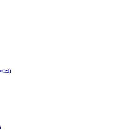
wied)
h