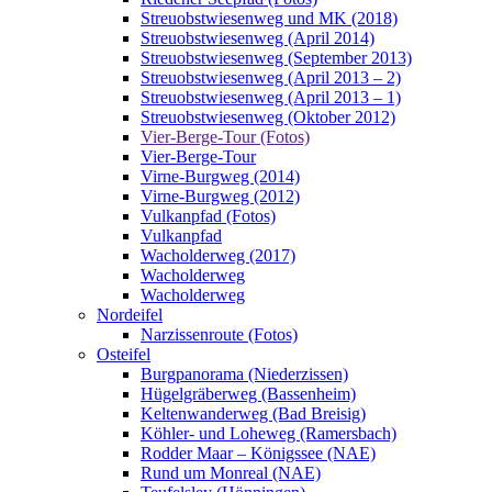
Streuobstwiesenweg und MK (2018)
Streuobstwiesenweg (April 2014)
Streuobstwiesenweg (September 2013)
Streuobstwiesenweg (April 2013 – 2)
Streuobstwiesenweg (April 2013 – 1)
Streuobstwiesenweg (Oktober 2012)
Vier-Berge-Tour (Fotos)
Vier-Berge-Tour
Virne-Burgweg (2014)
Virne-Burgweg (2012)
Vulkanpfad (Fotos)
Vulkanpfad
Wacholderweg (2017)
Wacholderweg
Wacholderweg
Nordeifel
Narzissenroute (Fotos)
Osteifel
Burgpanorama (Niederzissen)
Hügelgräberweg (Bassenheim)
Keltenwanderweg (Bad Breisig)
Köhler- und Loheweg (Ramersbach)
Rodder Maar – Königssee (NAE)
Rund um Monreal (NAE)