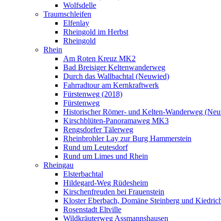
Wolfsdelle
Traumschleifen
Elfenlay
Rheingold im Herbst
Rheingold
Rhein
Am Roten Kreuz MK2
Bad Breisiger Keltenwanderweg
Durch das Wallbachtal (Neuwied)
Fahrradtour am Kernkraftwerk
Fürstenweg (2018)
Fürstenweg
Historischer Römer- und Kelten-Wanderweg (Neu
Kirschblüten-Panoramaweg MK3
Rengsdorfer Tälerweg
Rheinbrohler Lay zur Burg Hammerstein
Rund um Leutesdorf
Rund um Limes und Rhein
Rheingau
Elsterbachtal
Hildegard-Weg Rüdesheim
Kirschenfreuden bei Frauenstein
Kloster Eberbach, Domäne Steinberg und Kiedric
Rosenstadt Eltville
Wildkräuterweg Assmannshausen