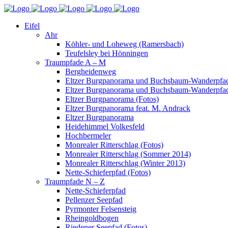
Eifel
Ahr
Köhler- und Loheweg (Ramersbach)
Teufelsley bei Hönningen
Traumpfade A – M
Bergheidenweg
Eltzer Burgpanorama und Buchsbaum-Wanderpfad
Eltzer Burgpanorama und Buchsbaum-Wanderpfad
Eltzer Burgpanorama (Fotos)
Eltzer Burgpanorama feat. M. Andrack
Eltzer Burgpanorama
Heidehimmel Volkesfeld
Hochbermeler
Monrealer Ritterschlag (Fotos)
Monrealer Ritterschlag (Sommer 2014)
Monrealer Ritterschlag (Winter 2013)
Nette-Schieferpfad (Fotos)
Traumpfade N – Z
Nette-Schieferpfad
Pellenzer Seepfad
Pyrmonter Felsensteig
Rheingoldbogen
Riedener Seepfad (Fotos)