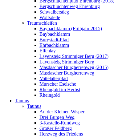
Bergschluchtenpfad Ehrenburg (2018)
Bergschluchtenweg Ehrenburg
Schwalberstieg
Wolfsdelle
Traumschleifen
Baybachklamm (Frühjahr 2015)
Baybachklamm
Burgstadt-Pfad
Ehrbachklamm
Elfenlay
Layensteig Strimmiger Berg (2017)
Layensteig Strimmiger Berg
Masdascher Burgherrenweg (2015)
Masdascher Burgherrenweg
Mittelalterpfad
Murscher Eselsche
Rheingold im Herbst
Rheingold
Taunus
Taunus
An der Kleinen Wisper
Drei-Burgen-Weg
3-Kastelle-Rundweg
Großer Feldberg
Herzweg des Friedens