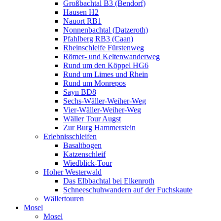
Großbachtal B3 (Bendorf)
Hausen H2
Nauort RB1
Nonnenbachtal (Datzeroth)
Pfahlberg RB3 (Caan)
Rheinschleife Fürstenweg
Römer- und Keltenwanderweg
Rund um den Köppel HG6
Rund um Limes und Rhein
Rund um Monrepos
Sayn BD8
Sechs-Wäller-Weiher-Weg
Vier-Wäller-Weiher-Weg
Wäller Tour Augst
Zur Burg Hammerstein
Erlebnisschleifen
Basaltbogen
Katzenschleif
Wiedblick-Tour
Hoher Westerwald
Das Elbbachtal bei Elkenroth
Schneeschuhwandern auf der Fuchskaute
Wällertouren
Mosel
Mosel