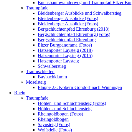
Buchsbaumwanderweg und Traumpfad Eltzer Bu
Traumpfade
Bleidenberger Ausblicke und Schwalberstieg
Bleidenberger Ausblicke (Fotos)
Bleidenberger Ausblicke (Fotos)
Bergschluchtenpfad Ehrenburg (2018)
Bergschluchtenpfad Ehrenburg (Fotos)
Bergschluchtenpfad Ehrenburg
Eltzer Burgpanorama (Fotos)
Hatzenporter Laysteig (2018)
Hatzenporter Laysteig (2015)
Hatzenporter Laysteig
Schwalberstieg
Traumschleifen
Baybachklamm
Moselsteig
Etappe 23: Kobern-Gondorf nach Winningen
Rhein
Traumpfade
Höhlen- und Schluchtensteig (Fotos)
Höhlen- und Schluchtensteig
Rheingoldbogen (Fotos)
Rheingoldbogen
Saynsteig (Fotos)
Wolfsdelle (Fotos)