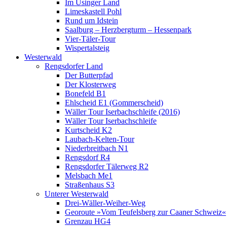
Im Usinger Land
Limeskastell Pohl
Rund um Idstein
Saalburg – Herzbergturm – Hessenpark
Vier-Täler-Tour
Wispertalsteig
Westerwald
Rengsdorfer Land
Der Butterpfad
Der Klosterweg
Bonefeld B1
Ehlscheid E1 (Gommerscheid)
Wäller Tour Iserbachschleife (2016)
Wäller Tour Iserbachschleife
Kurtscheid K2
Laubach-Kelten-Tour
Niederbreitbach N1
Rengsdorf R4
Rengsdorfer Tälerweg R2
Melsbach Me1
Straßenhaus S3
Unterer Westerwald
Drei-Wäller-Weiher-Weg
Georoute »Vom Teufelsberg zur Caaner Schweiz«
Grenzau HG4