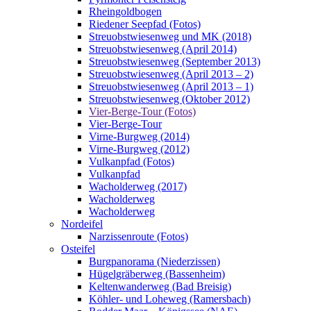
Rheingoldbogen
Riedener Seepfad (Fotos)
Streuobstwiesenweg und MK (2018)
Streuobstwiesenweg (April 2014)
Streuobstwiesenweg (September 2013)
Streuobstwiesenweg (April 2013 – 2)
Streuobstwiesenweg (April 2013 – 1)
Streuobstwiesenweg (Oktober 2012)
Vier-Berge-Tour (Fotos)
Vier-Berge-Tour
Virne-Burgweg (2014)
Virne-Burgweg (2012)
Vulkanpfad (Fotos)
Vulkanpfad
Wacholderweg (2017)
Wacholderweg
Wacholderweg
Nordeifel
Narzissenroute (Fotos)
Osteifel
Burgpanorama (Niederzissen)
Hügelgräberweg (Bassenheim)
Keltenwanderweg (Bad Breisig)
Köhler- und Loheweg (Ramersbach)