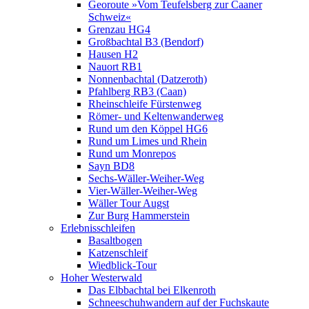
Georoute »Vom Teufelsberg zur Caaner
Schweiz«
Grenzau HG4
Großbachtal B3 (Bendorf)
Hausen H2
Nauort RB1
Nonnenbachtal (Datzeroth)
Pfahlberg RB3 (Caan)
Rheinschleife Fürstenweg
Römer- und Keltenwanderweg
Rund um den Köppel HG6
Rund um Limes und Rhein
Rund um Monrepos
Sayn BD8
Sechs-Wäller-Weiher-Weg
Vier-Wäller-Weiher-Weg
Wäller Tour Augst
Zur Burg Hammerstein
Erlebnisschleifen
Basaltbogen
Katzenschleif
Wiedblick-Tour
Hoher Westerwald
Das Elbbachtal bei Elkenroth
Schneeschuhwandern auf der Fuchskaute