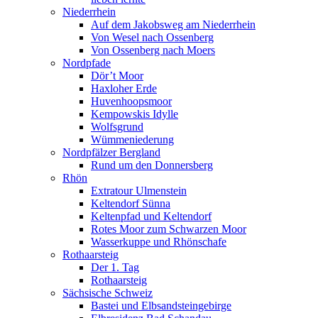
Niederrhein
Auf dem Jakobsweg am Niederrhein
Von Wesel nach Ossenberg
Von Ossenberg nach Moers
Nordpfade
Dör’t Moor
Haxloher Erde
Huvenhoopsmoor
Kempowskis Idylle
Wolfsgrund
Wümmeniederung
Nordpfälzer Bergland
Rund um den Donnersberg
Rhön
Extratour Ulmenstein
Keltendorf Sünna
Keltenpfad und Keltendorf
Rotes Moor zum Schwarzen Moor
Wasserkuppe und Rhönschafe
Rothaarsteig
Der 1. Tag
Rothaarsteig
Sächsische Schweiz
Bastei und Elbsandsteingebirge