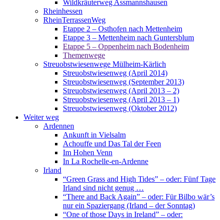
Wildkräuterweg Assmannshausen
Rheinhessen
RheinTerrassenWeg
Etappe 2 – Osthofen nach Mettenheim
Etappe 3 – Mettenheim nach Guntersblum
Etappe 5 – Oppenheim nach Bodenheim
Themenwege
Streuobstwiesenwege Mülheim-Kärlich
Streuobstwiesenweg (April 2014)
Streuobstwiesenweg (September 2013)
Streuobstwiesenweg (April 2013 – 2)
Streuobstwiesenweg (April 2013 – 1)
Streuobstwiesenweg (Oktober 2012)
Weiter weg
Ardennen
Ankunft in Vielsalm
Achouffe und Das Tal der Feen
Im Hohen Venn
In La Rochelle-en-Ardenne
Irland
“Green Grass and High Tides” – oder: Fünf Tage
Irland sind nicht genug …
“There and Back Again” – oder: Für Bilbo wär’s
nur ein Spaziergang (Irland – der Sonntag)
“One of those Days in Ireland” – oder: