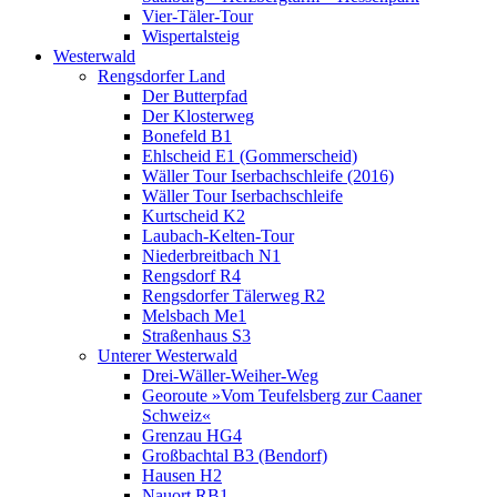
Vier-Täler-Tour
Wispertalsteig
Westerwald
Rengsdorfer Land
Der Butterpfad
Der Klosterweg
Bonefeld B1
Ehlscheid E1 (Gommerscheid)
Wäller Tour Iserbachschleife (2016)
Wäller Tour Iserbachschleife
Kurtscheid K2
Laubach-Kelten-Tour
Niederbreitbach N1
Rengsdorf R4
Rengsdorfer Tälerweg R2
Melsbach Me1
Straßenhaus S3
Unterer Westerwald
Drei-Wäller-Weiher-Weg
Georoute »Vom Teufelsberg zur Caaner
Schweiz«
Grenzau HG4
Großbachtal B3 (Bendorf)
Hausen H2
Nauort RB1