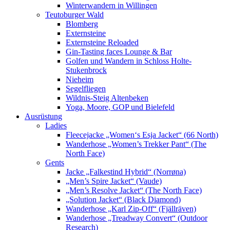
Winterwandern in Willingen
Teutoburger Wald
Blomberg
Externsteine
Externsteine Reloaded
Gin-Tasting faces Lounge & Bar
Golfen und Wandern in Schloss Holte-
Stukenbrock
Nieheim
Segelfliegen
Wildnis-Steig Altenbeken
Yoga, Moore, GOP und Bielefeld
Ausrüstung
Ladies
Fleecejacke „Women‘s Esja Jacket“ (66 North)
Wanderhose „Women’s Trekker Pant“ (The
North Face)
Gents
Jacke „Falkestind Hybrid“ (Norrøna)
„Men’s Spire Jacket“ (Vaude)
„Men’s Resolve Jacket“ (The North Face)
„Solution Jacket“ (Black Diamond)
Wanderhose „Karl Zip-Off“ (Fjällräven)
Wanderhose „Treadway Convert“ (Outdoor
Research)