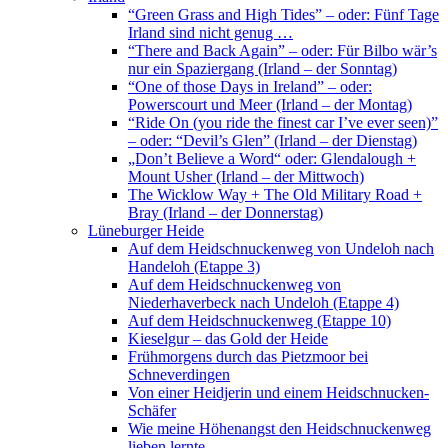
“Green Grass and High Tides” – oder: Fünf Tage
Irland sind nicht genug …
“There and Back Again” – oder: Für Bilbo wär’s
nur ein Spaziergang (Irland – der Sonntag)
“One of those Days in Ireland” – oder:
Powerscourt und Meer (Irland – der Montag)
“Ride On (you ride the finest car I’ve ever seen)”
– oder: “Devil’s Glen” (Irland – der Dienstag)
„Don’t Believe a Word“ oder: Glendalough +
Mount Usher (Irland – der Mittwoch)
The Wicklow Way + The Old Military Road +
Bray (Irland – der Donnerstag)
Lüneburger Heide
Auf dem Heidschnuckenweg von Undeloh nach
Handeloh (Etappe 3)
Auf dem Heidschnuckenweg von
Niederhaverbeck nach Undeloh (Etappe 4)
Auf dem Heidschnuckenweg (Etappe 10)
Kieselgur – das Gold der Heide
Frühmorgens durch das Pietzmoor bei
Schneverdingen
Von einer Heidjerin und einem Heidschnucken-
Schäfer
Wie meine Höhenangst den Heidschnuckenweg
lieben lernte