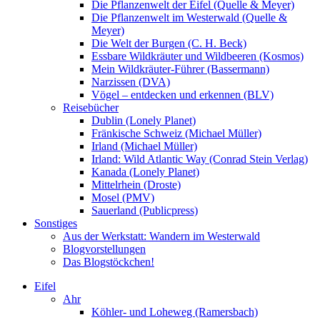
Die Pflanzenwelt der Eifel (Quelle & Meyer)
Die Pflanzenwelt im Westerwald (Quelle &
Meyer)
Die Welt der Burgen (C. H. Beck)
Essbare Wildkräuter und Wildbeeren (Kosmos)
Mein Wildkräuter-Führer (Bassermann)
Narzissen (DVA)
Vögel – entdecken und erkennen (BLV)
Reisebücher
Dublin (Lonely Planet)
Fränkische Schweiz (Michael Müller)
Irland (Michael Müller)
Irland: Wild Atlantic Way (Conrad Stein Verlag)
Kanada (Lonely Planet)
Mittelrhein (Droste)
Mosel (PMV)
Sauerland (Publicpress)
Sonstiges
Aus der Werkstatt: Wandern im Westerwald
Blogvorstellungen
Das Blogstöckchen!
Eifel
Ahr
Köhler- und Loheweg (Ramersbach)