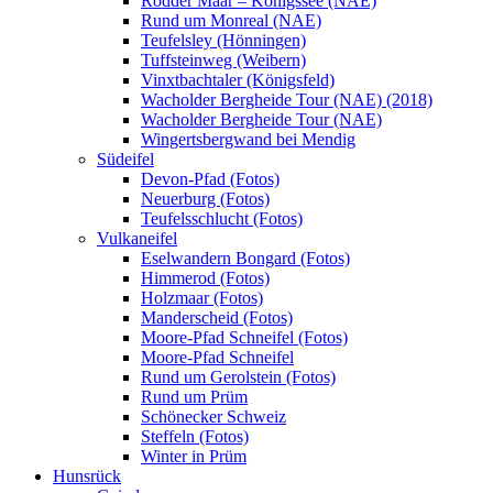
Rodder Maar – Königssee (NAE)
Rund um Monreal (NAE)
Teufelsley (Hönningen)
Tuffsteinweg (Weibern)
Vinxtbachtaler (Königsfeld)
Wacholder Bergheide Tour (NAE) (2018)
Wacholder Bergheide Tour (NAE)
Wingertsbergwand bei Mendig
Südeifel
Devon-Pfad (Fotos)
Neuerburg (Fotos)
Teufelsschlucht (Fotos)
Vulkaneifel
Eselwandern Bongard (Fotos)
Himmerod (Fotos)
Holzmaar (Fotos)
Manderscheid (Fotos)
Moore-Pfad Schneifel (Fotos)
Moore-Pfad Schneifel
Rund um Gerolstein (Fotos)
Rund um Prüm
Schönecker Schweiz
Steffeln (Fotos)
Winter in Prüm
Hunsrück