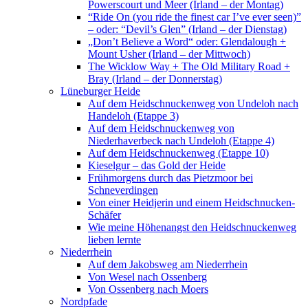
Powerscourt und Meer (Irland – der Montag)
“Ride On (you ride the finest car I’ve ever seen)”
– oder: “Devil’s Glen” (Irland – der Dienstag)
„Don’t Believe a Word“ oder: Glendalough +
Mount Usher (Irland – der Mittwoch)
The Wicklow Way + The Old Military Road +
Bray (Irland – der Donnerstag)
Lüneburger Heide
Auf dem Heidschnuckenweg von Undeloh nach
Handeloh (Etappe 3)
Auf dem Heidschnuckenweg von
Niederhaverbeck nach Undeloh (Etappe 4)
Auf dem Heidschnuckenweg (Etappe 10)
Kieselgur – das Gold der Heide
Frühmorgens durch das Pietzmoor bei
Schneverdingen
Von einer Heidjerin und einem Heidschnucken-
Schäfer
Wie meine Höhenangst den Heidschnuckenweg
lieben lernte
Niederrhein
Auf dem Jakobsweg am Niederrhein
Von Wesel nach Ossenberg
Von Ossenberg nach Moers
Nordpfade