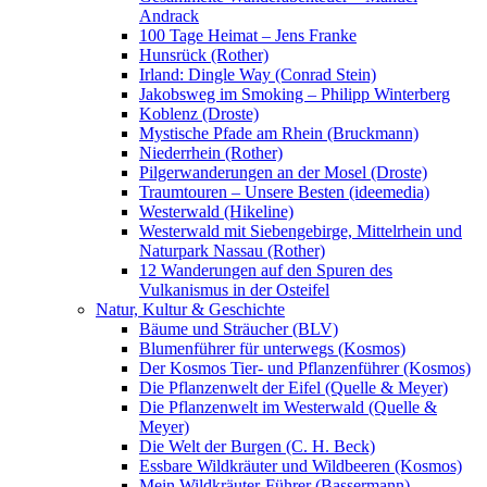
Andrack
100 Tage Heimat – Jens Franke
Hunsrück (Rother)
Irland: Dingle Way (Conrad Stein)
Jakobsweg im Smoking – Philipp Winterberg
Koblenz (Droste)
Mystische Pfade am Rhein (Bruckmann)
Niederrhein (Rother)
Pilgerwanderungen an der Mosel (Droste)
Traumtouren – Unsere Besten (ideemedia)
Westerwald (Hikeline)
Westerwald mit Siebengebirge, Mittelrhein und
Naturpark Nassau (Rother)
12 Wanderungen auf den Spuren des
Vulkanismus in der Osteifel
Natur, Kultur & Geschichte
Bäume und Sträucher (BLV)
Blumenführer für unterwegs (Kosmos)
Der Kosmos Tier- und Pflanzenführer (Kosmos)
Die Pflanzenwelt der Eifel (Quelle & Meyer)
Die Pflanzenwelt im Westerwald (Quelle &
Meyer)
Die Welt der Burgen (C. H. Beck)
Essbare Wildkräuter und Wildbeeren (Kosmos)
Mein Wildkräuter-Führer (Bassermann)