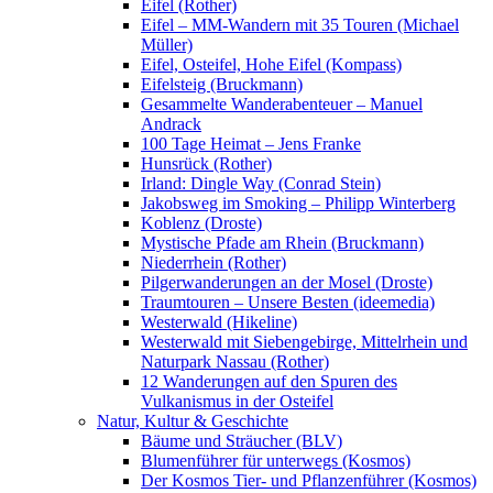
Eifel (Rother)
Eifel – MM-Wandern mit 35 Touren (Michael
Müller)
Eifel, Osteifel, Hohe Eifel (Kompass)
Eifelsteig (Bruckmann)
Gesammelte Wanderabenteuer – Manuel
Andrack
100 Tage Heimat – Jens Franke
Hunsrück (Rother)
Irland: Dingle Way (Conrad Stein)
Jakobsweg im Smoking – Philipp Winterberg
Koblenz (Droste)
Mystische Pfade am Rhein (Bruckmann)
Niederrhein (Rother)
Pilgerwanderungen an der Mosel (Droste)
Traumtouren – Unsere Besten (ideemedia)
Westerwald (Hikeline)
Westerwald mit Siebengebirge, Mittelrhein und
Naturpark Nassau (Rother)
12 Wanderungen auf den Spuren des
Vulkanismus in der Osteifel
Natur, Kultur & Geschichte
Bäume und Sträucher (BLV)
Blumenführer für unterwegs (Kosmos)
Der Kosmos Tier- und Pflanzenführer (Kosmos)