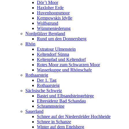
Dör’t Moor
Haxloher Erde
Huvenhoopsmoor
Kempowskis Idylle
Wolfsgrund
Wümmeniederung
Nordpfälzer Bergland
Rund um den Donnersberg
Rhön
Extratour Ulmenstein
Keltendorf Sünna
Keltenpfad und Keltendorf
Rotes Moor zum Schwarzen Moor
Wasserkuppe und Rhönschafe
Rothaarsteig
Der 1. Tag
Rothaarsteig
Sächsische Schweiz
Bastei und Elbsandsteingebirge
Elbresidenz Bad Schandau
Schrammsteine
Sauerland
Schnee auf der Niedersfelder Hochheide
Schnee in Schanze
Winter auf dem Ettelsberg