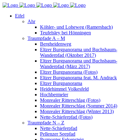
Eifel
Ahr
Köhler- und Loheweg (Ramersbach)
Teufelsley bei Hönningen
Traumpfade A – M
Bergheidenweg
Eltzer Burgpanorama und Buchsbaum-
Wanderpfad (Oktober 2017)
Eltzer Burgpanorama und Buchsbaum-
Wanderpfad (März 2017)
Eltzer Burgpanorama (Fotos)
Eltzer Burgpanorama feat. M. Andrack
Eltzer Burgpanorama
Heidehimmel Volkesfeld
Hochbermeler
Monrealer Ritterschlag (Fotos)
Monrealer Ritterschlag (Sommer 2014)
Monrealer Ritterschlag (Winter 2013)
Nette-Schieferpfad (Fotos)
Traumpfade N – Z
Nette-Schieferpfad
Pellenzer Seepfad
Pyrmonter Felsensteig