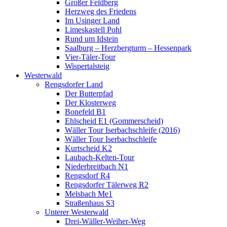
Großer Feldberg
Herzweg des Friedens
Im Usinger Land
Limeskastell Pohl
Rund um Idstein
Saalburg – Herzbergturm – Hessenpark
Vier-Täler-Tour
Wispertalsteig
Westerwald
Rengsdorfer Land
Der Butterpfad
Der Klosterweg
Bonefeld B1
Ehlscheid E1 (Gommerscheid)
Wäller Tour Iserbachschleife (2016)
Wäller Tour Iserbachschleife
Kurtscheid K2
Laubach-Kelten-Tour
Niederbreitbach N1
Rengsdorf R4
Rengsdorfer Tälerweg R2
Melsbach Me1
Straßenhaus S3
Unterer Westerwald
Drei-Wäller-Weiher-Weg