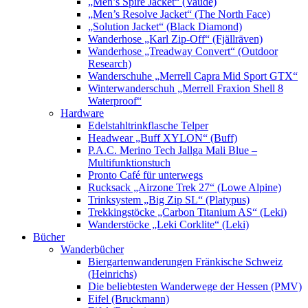
„Men’s Spire Jacket“ (Vaude)
„Men’s Resolve Jacket“ (The North Face)
„Solution Jacket“ (Black Diamond)
Wanderhose „Karl Zip-Off“ (Fjällräven)
Wanderhose „Treadway Convert“ (Outdoor
Research)
Wanderschuhe „Merrell Capra Mid Sport GTX“
Winterwanderschuh „Merrell Fraxion Shell 8
Waterproof“
Hardware
Edelstahltrinkflasche Telper
Headwear „Buff XYLON“ (Buff)
P.A.C. Merino Tech Jallga Mali Blue –
Multifunktionstuch
Pronto Café für unterwegs
Rucksack „Airzone Trek 27“ (Lowe Alpine)
Trinksystem „Big Zip SL“ (Platypus)
Trekkingstöcke „Carbon Titanium AS“ (Leki)
Wanderstöcke „Leki Corklite“ (Leki)
Bücher
Wanderbücher
Biergartenwanderungen Fränkische Schweiz
(Heinrichs)
Die beliebtesten Wanderwege der Hessen (PMV)
Eifel (Bruckmann)