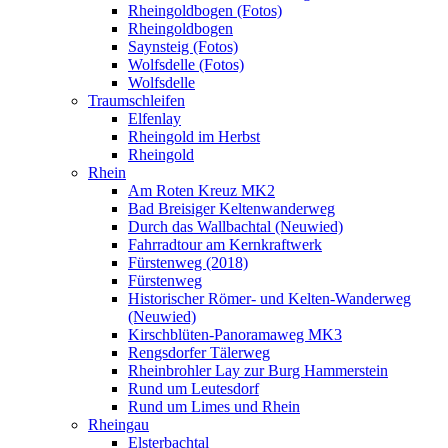
Rheingoldbogen (Fotos)
Rheingoldbogen
Saynsteig (Fotos)
Wolfsdelle (Fotos)
Wolfsdelle
Traumschleifen
Elfenlay
Rheingold im Herbst
Rheingold
Rhein
Am Roten Kreuz MK2
Bad Breisiger Keltenwanderweg
Durch das Wallbachtal (Neuwied)
Fahrradtour am Kernkraftwerk
Fürstenweg (2018)
Fürstenweg
Historischer Römer- und Kelten-Wanderweg
(Neuwied)
Kirschblüten-Panoramaweg MK3
Rengsdorfer Tälerweg
Rheinbrohler Lay zur Burg Hammerstein
Rund um Leutesdorf
Rund um Limes und Rhein
Rheingau
Elsterbachtal