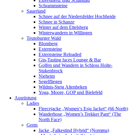
Elbresidenz Bad Schandau
Schrammsteine
Sauerland
Schnee auf der Niedersfelder Hochheide
Schnee in Schanze
Winter auf dem Ettelsberg
Winterwandern in Willingen
Teutoburger Wald
Blomberg
Externsteine
Externsteine Reloaded
Gin-Tasting faces Lounge & Bar
Golfen und Wandern in Schloss Holte-
Stukenbrock
Nieheim
Segelfliegen
Wildnis-Steig Altenbeken
Yoga, Moore, GOP und Bielefeld
Ausrüstung
Ladies
Fleecejacke „Women‘s Esja Jacket“ (66 North)
Wanderhose „Women’s Trekker Pant“ (The
North Face)
Gents
Jacke „Falkestind Hybrid“ (Norrøna)