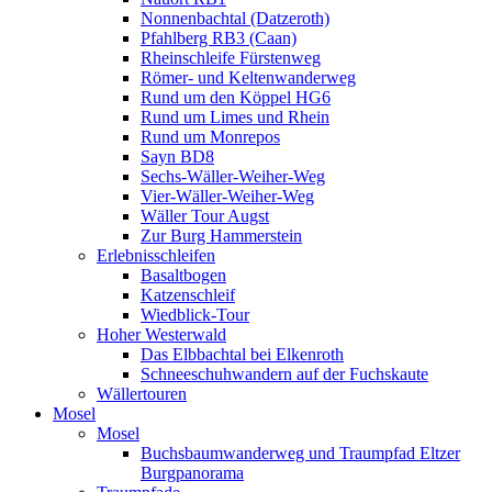
Nonnenbachtal (Datzeroth)
Pfahlberg RB3 (Caan)
Rheinschleife Fürstenweg
Römer- und Keltenwanderweg
Rund um den Köppel HG6
Rund um Limes und Rhein
Rund um Monrepos
Sayn BD8
Sechs-Wäller-Weiher-Weg
Vier-Wäller-Weiher-Weg
Wäller Tour Augst
Zur Burg Hammerstein
Erlebnisschleifen
Basaltbogen
Katzenschleif
Wiedblick-Tour
Hoher Westerwald
Das Elbbachtal bei Elkenroth
Schneeschuhwandern auf der Fuchskaute
Wällertouren
Mosel
Mosel
Buchsbaumwanderweg und Traumpfad Eltzer
Burgpanorama