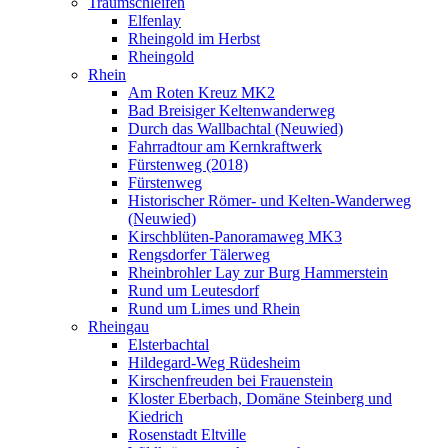
Traumschleifen
Elfenlay
Rheingold im Herbst
Rheingold
Rhein
Am Roten Kreuz MK2
Bad Breisiger Keltenwanderweg
Durch das Wallbachtal (Neuwied)
Fahrradtour am Kernkraftwerk
Fürstenweg (2018)
Fürstenweg
Historischer Römer- und Kelten-Wanderweg
(Neuwied)
Kirschblüten-Panoramaweg MK3
Rengsdorfer Tälerweg
Rheinbrohler Lay zur Burg Hammerstein
Rund um Leutesdorf
Rund um Limes und Rhein
Rheingau
Elsterbachtal
Hildegard-Weg Rüdesheim
Kirschenfreuden bei Frauenstein
Kloster Eberbach, Domäne Steinberg und
Kiedrich
Rosenstadt Eltville