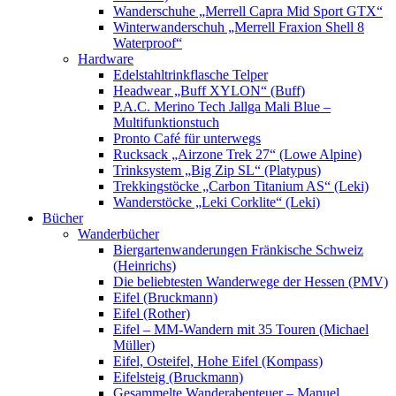
Wanderschuhe „Merrell Capra Mid Sport GTX“
Winterwanderschuh „Merrell Fraxion Shell 8
Waterproof“
Hardware
Edelstahltrinkflasche Telper
Headwear „Buff XYLON“ (Buff)
P.A.C. Merino Tech Jallga Mali Blue –
Multifunktionstuch
Pronto Café für unterwegs
Rucksack „Airzone Trek 27“ (Lowe Alpine)
Trinksystem „Big Zip SL“ (Platypus)
Trekkingstöcke „Carbon Titanium AS“ (Leki)
Wanderstöcke „Leki Corklite“ (Leki)
Bücher
Wanderbücher
Biergartenwanderungen Fränkische Schweiz
(Heinrichs)
Die beliebtesten Wanderwege der Hessen (PMV)
Eifel (Bruckmann)
Eifel (Rother)
Eifel – MM-Wandern mit 35 Touren (Michael
Müller)
Eifel, Osteifel, Hohe Eifel (Kompass)
Eifelsteig (Bruckmann)
Gesammelte Wanderabenteuer – Manuel