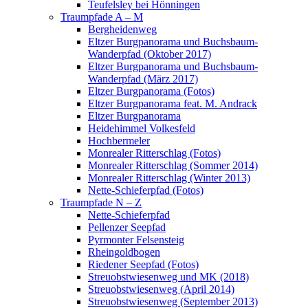
Teufelsley bei Hönningen
Traumpfade A – M
Bergheidenweg
Eltzer Burgpanorama und Buchsbaum-
Wanderpfad (Oktober 2017)
Eltzer Burgpanorama und Buchsbaum-
Wanderpfad (März 2017)
Eltzer Burgpanorama (Fotos)
Eltzer Burgpanorama feat. M. Andrack
Eltzer Burgpanorama
Heidehimmel Volkesfeld
Hochbermeler
Monrealer Ritterschlag (Fotos)
Monrealer Ritterschlag (Sommer 2014)
Monrealer Ritterschlag (Winter 2013)
Nette-Schieferpfad (Fotos)
Traumpfade N – Z
Nette-Schieferpfad
Pellenzer Seepfad
Pyrmonter Felsensteig
Rheingoldbogen
Riedener Seepfad (Fotos)
Streuobstwiesenweg und MK (2018)
Streuobstwiesenweg (April 2014)
Streuobstwiesenweg (September 2013)