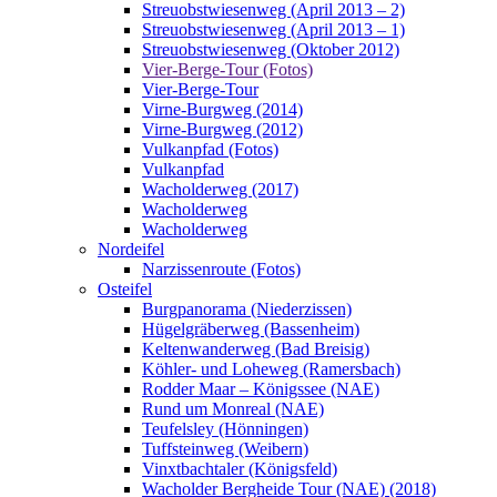
Streuobstwiesenweg (April 2013 – 2)
Streuobstwiesenweg (April 2013 – 1)
Streuobstwiesenweg (Oktober 2012)
Vier-Berge-Tour (Fotos)
Vier-Berge-Tour
Virne-Burgweg (2014)
Virne-Burgweg (2012)
Vulkanpfad (Fotos)
Vulkanpfad
Wacholderweg (2017)
Wacholderweg
Wacholderweg
Nordeifel
Narzissenroute (Fotos)
Osteifel
Burgpanorama (Niederzissen)
Hügelgräberweg (Bassenheim)
Keltenwanderweg (Bad Breisig)
Köhler- und Loheweg (Ramersbach)
Rodder Maar – Königssee (NAE)
Rund um Monreal (NAE)
Teufelsley (Hönningen)
Tuffsteinweg (Weibern)
Vinxtbachtaler (Königsfeld)
Wacholder Bergheide Tour (NAE) (2018)