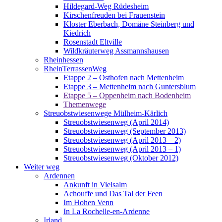
Hildegard-Weg Rüdesheim
Kirschenfreuden bei Frauenstein
Kloster Eberbach, Domäne Steinberg und
Kiedrich
Rosenstadt Eltville
Wildkräuterweg Assmannshausen
Rheinhessen
RheinTerrassenWeg
Etappe 2 – Osthofen nach Mettenheim
Etappe 3 – Mettenheim nach Guntersblum
Etappe 5 – Oppenheim nach Bodenheim
Themenwege
Streuobstwiesenwege Mülheim-Kärlich
Streuobstwiesenweg (April 2014)
Streuobstwiesenweg (September 2013)
Streuobstwiesenweg (April 2013 – 2)
Streuobstwiesenweg (April 2013 – 1)
Streuobstwiesenweg (Oktober 2012)
Weiter weg
Ardennen
Ankunft in Vielsalm
Achouffe und Das Tal der Feen
Im Hohen Venn
In La Rochelle-en-Ardenne
Irland