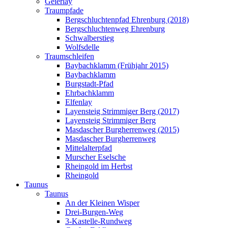
Geierlay
Traumpfade
Bergschluchtenpfad Ehrenburg (2018)
Bergschluchtenweg Ehrenburg
Schwalberstieg
Wolfsdelle
Traumschleifen
Baybachklamm (Frühjahr 2015)
Baybachklamm
Burgstadt-Pfad
Ehrbachklamm
Elfenlay
Layensteig Strimmiger Berg (2017)
Layensteig Strimmiger Berg
Masdascher Burgherrenweg (2015)
Masdascher Burgherrenweg
Mittelalterpfad
Murscher Eselsche
Rheingold im Herbst
Rheingold
Taunus
Taunus
An der Kleinen Wisper
Drei-Burgen-Weg
3-Kastelle-Rundweg