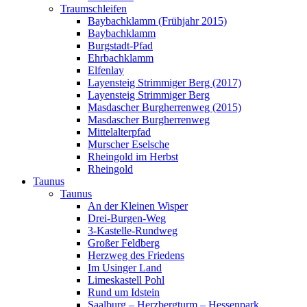
Traumschleifen
Baybachklamm (Frühjahr 2015)
Baybachklamm
Burgstadt-Pfad
Ehrbachklamm
Elfenlay
Layensteig Strimmiger Berg (2017)
Layensteig Strimmiger Berg
Masdascher Burgherrenweg (2015)
Masdascher Burgherrenweg
Mittelalterpfad
Murscher Eselsche
Rheingold im Herbst
Rheingold
Taunus
Taunus
An der Kleinen Wisper
Drei-Burgen-Weg
3-Kastelle-Rundweg
Großer Feldberg
Herzweg des Friedens
Im Usinger Land
Limeskastell Pohl
Rund um Idstein
Saalburg – Herzbergturm – Hessenpark