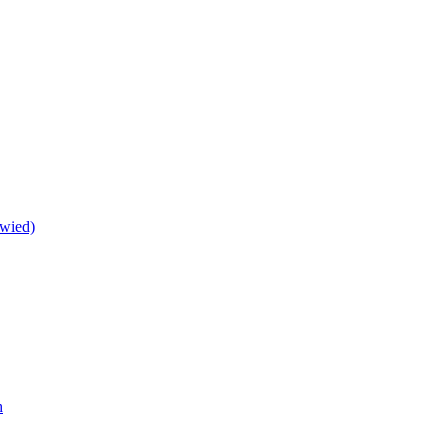
wied)
h