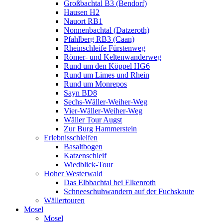
Großbachtal B3 (Bendorf)
Hausen H2
Nauort RB1
Nonnenbachtal (Datzeroth)
Pfahlberg RB3 (Caan)
Rheinschleife Fürstenweg
Römer- und Keltenwanderweg
Rund um den Köppel HG6
Rund um Limes und Rhein
Rund um Monrepos
Sayn BD8
Sechs-Wäller-Weiher-Weg
Vier-Wäller-Weiher-Weg
Wäller Tour Augst
Zur Burg Hammerstein
Erlebnisschleifen
Basaltbogen
Katzenschleif
Wiedblick-Tour
Hoher Westerwald
Das Elbbachtal bei Elkenroth
Schneeschuhwandern auf der Fuchskaute
Wällertouren
Mosel
Mosel