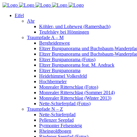
Eifel
Ahr
Köhler- und Loheweg (Ramersbach)
Teufelsley bei Hönningen
Traumpfade A – M
Bergheidenweg
Eltzer Burgpanorama und Buchsbaum-Wanderpfad
Eltzer Burgpanorama und Buchsbaum-Wanderpfad
Eltzer Burgpanorama (Fotos)
Eltzer Burgpanorama feat. M. Andrack
Eltzer Burgpanorama
Heidehimmel Volkesfeld
Hochbermeler
Monrealer Ritterschlag (Fotos)
Monrealer Ritterschlag (Sommer 2014)
Monrealer Ritterschlag (Winter 2013)
Nette-Schieferpfad (Fotos)
Traumpfade N – Z
Nette-Schieferpfad
Pellenzer Seepfad
Pyrmonter Felsensteig
Rheingoldbogen
Riedener Seepfad (Fotos)