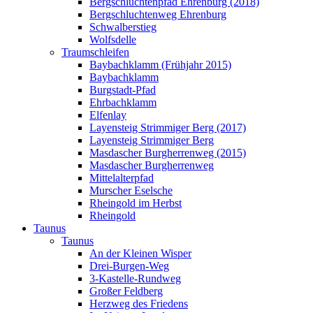
Bergschluchtenpfad Ehrenburg (2018)
Bergschluchtenweg Ehrenburg
Schwalberstieg
Wolfsdelle
Traumschleifen
Baybachklamm (Frühjahr 2015)
Baybachklamm
Burgstadt-Pfad
Ehrbachklamm
Elfenlay
Layensteig Strimmiger Berg (2017)
Layensteig Strimmiger Berg
Masdascher Burgherrenweg (2015)
Masdascher Burgherrenweg
Mittelalterpfad
Murscher Eselsche
Rheingold im Herbst
Rheingold
Taunus
Taunus
An der Kleinen Wisper
Drei-Burgen-Weg
3-Kastelle-Rundweg
Großer Feldberg
Herzweg des Friedens