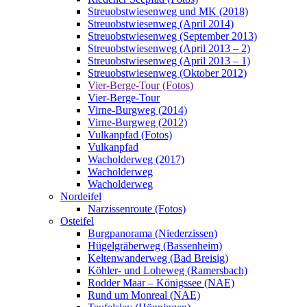
Streuobstwiesenweg und MK (2018)
Streuobstwiesenweg (April 2014)
Streuobstwiesenweg (September 2013)
Streuobstwiesenweg (April 2013 – 2)
Streuobstwiesenweg (April 2013 – 1)
Streuobstwiesenweg (Oktober 2012)
Vier-Berge-Tour (Fotos)
Vier-Berge-Tour
Virne-Burgweg (2014)
Virne-Burgweg (2012)
Vulkanpfad (Fotos)
Vulkanpfad
Wacholderweg (2017)
Wacholderweg
Wacholderweg
Nordeifel
Narzissenroute (Fotos)
Osteifel
Burgpanorama (Niederzissen)
Hügelgräberweg (Bassenheim)
Keltenwanderweg (Bad Breisig)
Köhler- und Loheweg (Ramersbach)
Rodder Maar – Königssee (NAE)
Rund um Monreal (NAE)