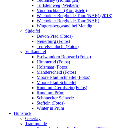
Teufelsley (Hönningen)
Tuffsteinweg (Weibern)
Vinxtbachtaler (Königsfeld)
Wacholder Bergheide Tour (NAE) (2018)
Wacholder Bergheide Tour (NAE)
Wingertsbergwand bei Mendig
Südeifel
Devon-Pfad (Fotos)
Neuerburg (Fotos)
Teufelsschlucht (Fotos)
Vulkaneifel
Eselwandern Bongard (Fotos)
Himmerod (Fotos)
Holzmaar (Fotos)
Manderscheid (Fotos)
Moore-Pfad Schneifel (Fotos)
Moore-Pfad Schneifel
Rund um Gerolstein (Fotos)
Rund um Prüm
Schönecker Schweiz
Steffeln (Fotos)
Winter in Prüm
Hunsrück
Geierlay
Traumpfade