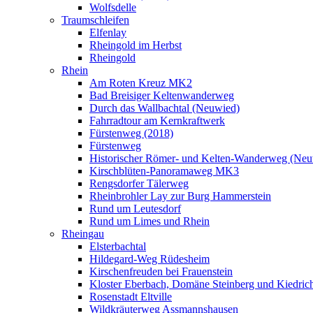
Wolfsdelle
Traumschleifen
Elfenlay
Rheingold im Herbst
Rheingold
Rhein
Am Roten Kreuz MK2
Bad Breisiger Keltenwanderweg
Durch das Wallbachtal (Neuwied)
Fahrradtour am Kernkraftwerk
Fürstenweg (2018)
Fürstenweg
Historischer Römer- und Kelten-Wanderweg (Neu
Kirschblüten-Panoramaweg MK3
Rengsdorfer Tälerweg
Rheinbrohler Lay zur Burg Hammerstein
Rund um Leutesdorf
Rund um Limes und Rhein
Rheingau
Elsterbachtal
Hildegard-Weg Rüdesheim
Kirschenfreuden bei Frauenstein
Kloster Eberbach, Domäne Steinberg und Kiedric
Rosenstadt Eltville
Wildkräuterweg Assmannshausen