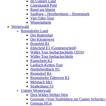
Im Usinger Land
Limeskastell Pohl
Rund um Idstein
Saalburg – Herzbergturm – Hessenpark
Vier-Täler-Tour
Wispertalsteig
Westerwald
Rengsdorfer Land
Der Butterpfad
Der Klosterweg
Bonefeld B1
Ehlscheid E1 (Gommerscheid)
Wäller Tour Iserbachschleife (2016)
Wäller Tour Iserbachschleife
Kurtscheid K2
Laubach-Kelten-Tour
Niederbreitbach N1
Rengsdorf R4
Rengsdorfer Tälerweg R2
Melsbach Me1
Straßenhaus S3
Unterer Westerwald
Drei-Wäller-Weiher-Weg
Georoute »Vom Teufelsberg zur Caaner Schweiz«
Grenzau HG4