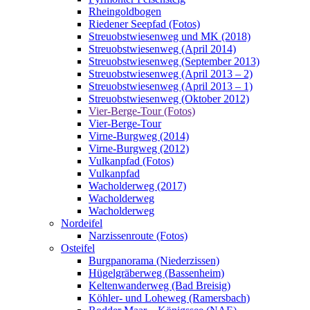
Rheingoldbogen
Riedener Seepfad (Fotos)
Streuobstwiesenweg und MK (2018)
Streuobstwiesenweg (April 2014)
Streuobstwiesenweg (September 2013)
Streuobstwiesenweg (April 2013 – 2)
Streuobstwiesenweg (April 2013 – 1)
Streuobstwiesenweg (Oktober 2012)
Vier-Berge-Tour (Fotos)
Vier-Berge-Tour
Virne-Burgweg (2014)
Virne-Burgweg (2012)
Vulkanpfad (Fotos)
Vulkanpfad
Wacholderweg (2017)
Wacholderweg
Wacholderweg
Nordeifel
Narzissenroute (Fotos)
Osteifel
Burgpanorama (Niederzissen)
Hügelgräberweg (Bassenheim)
Keltenwanderweg (Bad Breisig)
Köhler- und Loheweg (Ramersbach)