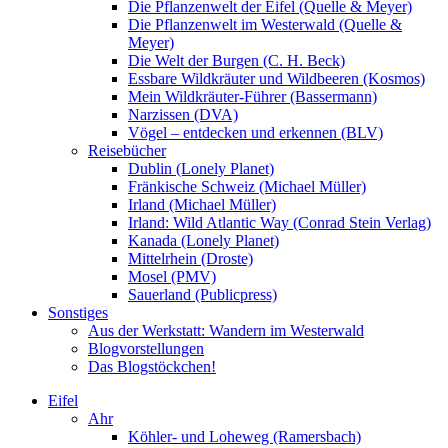
Die Pflanzenwelt der Eifel (Quelle & Meyer)
Die Pflanzenwelt im Westerwald (Quelle &
Meyer)
Die Welt der Burgen (C. H. Beck)
Essbare Wildkräuter und Wildbeeren (Kosmos)
Mein Wildkräuter-Führer (Bassermann)
Narzissen (DVA)
Vögel – entdecken und erkennen (BLV)
Reisebücher
Dublin (Lonely Planet)
Fränkische Schweiz (Michael Müller)
Irland (Michael Müller)
Irland: Wild Atlantic Way (Conrad Stein Verlag)
Kanada (Lonely Planet)
Mittelrhein (Droste)
Mosel (PMV)
Sauerland (Publicpress)
Sonstiges
Aus der Werkstatt: Wandern im Westerwald
Blogvorstellungen
Das Blogstöckchen!
Eifel
Ahr
Köhler- und Loheweg (Ramersbach)