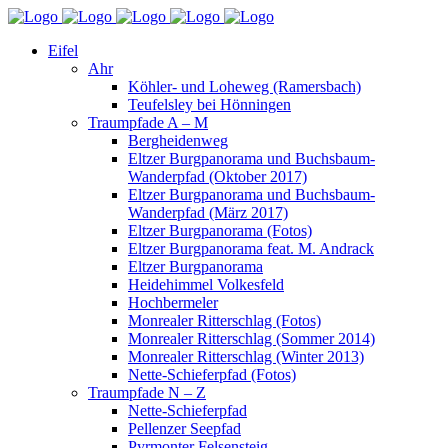
Eifel
Ahr
Köhler- und Loheweg (Ramersbach)
Teufelsley bei Hönningen
Traumpfade A – M
Bergheidenweg
Eltzer Burgpanorama und Buchsbaum-
Wanderpfad (Oktober 2017)
Eltzer Burgpanorama und Buchsbaum-
Wanderpfad (März 2017)
Eltzer Burgpanorama (Fotos)
Eltzer Burgpanorama feat. M. Andrack
Eltzer Burgpanorama
Heidehimmel Volkesfeld
Hochbermeler
Monrealer Ritterschlag (Fotos)
Monrealer Ritterschlag (Sommer 2014)
Monrealer Ritterschlag (Winter 2013)
Nette-Schieferpfad (Fotos)
Traumpfade N – Z
Nette-Schieferpfad
Pellenzer Seepfad
Pyrmonter Felsensteig