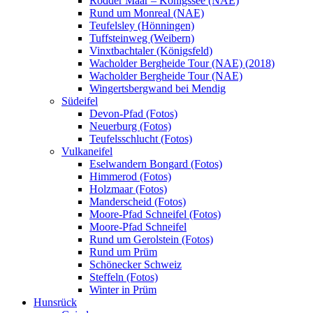
Rodder Maar – Königssee (NAE)
Rund um Monreal (NAE)
Teufelsley (Hönningen)
Tuffsteinweg (Weibern)
Vinxtbachtaler (Königsfeld)
Wacholder Bergheide Tour (NAE) (2018)
Wacholder Bergheide Tour (NAE)
Wingertsbergwand bei Mendig
Südeifel
Devon-Pfad (Fotos)
Neuerburg (Fotos)
Teufelsschlucht (Fotos)
Vulkaneifel
Eselwandern Bongard (Fotos)
Himmerod (Fotos)
Holzmaar (Fotos)
Manderscheid (Fotos)
Moore-Pfad Schneifel (Fotos)
Moore-Pfad Schneifel
Rund um Gerolstein (Fotos)
Rund um Prüm
Schönecker Schweiz
Steffeln (Fotos)
Winter in Prüm
Hunsrück