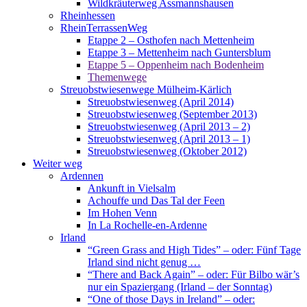
Wildkräuterweg Assmannshausen
Rheinhessen
RheinTerrassenWeg
Etappe 2 – Osthofen nach Mettenheim
Etappe 3 – Mettenheim nach Guntersblum
Etappe 5 – Oppenheim nach Bodenheim
Themenwege
Streuobstwiesenwege Mülheim-Kärlich
Streuobstwiesenweg (April 2014)
Streuobstwiesenweg (September 2013)
Streuobstwiesenweg (April 2013 – 2)
Streuobstwiesenweg (April 2013 – 1)
Streuobstwiesenweg (Oktober 2012)
Weiter weg
Ardennen
Ankunft in Vielsalm
Achouffe und Das Tal der Feen
Im Hohen Venn
In La Rochelle-en-Ardenne
Irland
“Green Grass and High Tides” – oder: Fünf Tage
Irland sind nicht genug …
“There and Back Again” – oder: Für Bilbo wär’s
nur ein Spaziergang (Irland – der Sonntag)
“One of those Days in Ireland” – oder: