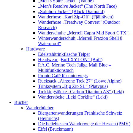
„Men’s Spire Jacket“ (Vaude)
„Men’s Resolve Jacket“ (The North Face)
„Solution Jacket“ (Black Diamond)
Wanderhose „Karl Zip-Off“ (Fjällräven)
Wanderhose „Treadway Convert“ (Outdoor
Research)
Wanderschuhe „Merrell Capra Mid Sport GTX“
Winterwanderschuh „Merrell Fraxion Shell 8
Waterproof“
Hardware
Edelstahltrinkflasche Telper
Headwear „Buff XYLON“ (Buff)
P.A.C. Merino Tech Jallga Mali Blue –
Multifunktionstuch
Pronto Café für unterwegs
Rucksack „Airzone Trek 27“ (Lowe Alpine)
Trinksystem „Big Zip SL“ (Platypus)
Trekkingstöcke „Carbon Titanium AS“ (Leki)
Wanderstöcke „Leki Corklite“ (Leki)
Bücher
Wanderbücher
Biergartenwanderungen Fränkische Schweiz
(Heinrichs)
Die beliebtesten Wanderwege der Hessen (PMV)
Eifel (Bruckmann)