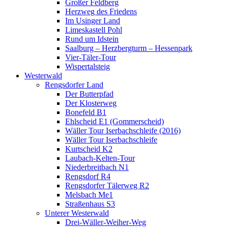
Großer Feldberg
Herzweg des Friedens
Im Usinger Land
Limeskastell Pohl
Rund um Idstein
Saalburg – Herzbergturm – Hessenpark
Vier-Täler-Tour
Wispertalsteig
Westerwald
Rengsdorfer Land
Der Butterpfad
Der Klosterweg
Bonefeld B1
Ehlscheid E1 (Gommerscheid)
Wäller Tour Iserbachschleife (2016)
Wäller Tour Iserbachschleife
Kurtscheid K2
Laubach-Kelten-Tour
Niederbreitbach N1
Rengsdorf R4
Rengsdorfer Tälerweg R2
Melsbach Me1
Straßenhaus S3
Unterer Westerwald
Drei-Wäller-Weiher-Weg