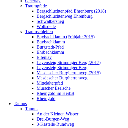
Geierlay
Traumpfade
Bergschluchtenpfad Ehrenburg (2018)
Bergschluchtenweg Ehrenburg
Schwalberstieg
Wolfsdelle
Traumschleifen
Baybachklamm (Frühjahr 2015)
Baybachklamm
Burgstadt-Pfad
Ehrbachklamm
Elfenlay
Layensteig Strimmiger Berg (2017)
Layensteig Strimmiger Berg
Masdascher Burgherrenweg (2015)
Masdascher Burgherrenweg
Mittelalterpfad
Murscher Eselsche
Rheingold im Herbst
Rheingold
Taunus
Taunus
An der Kleinen Wisper
Drei-Burgen-Weg
3-Kastelle-Rundweg