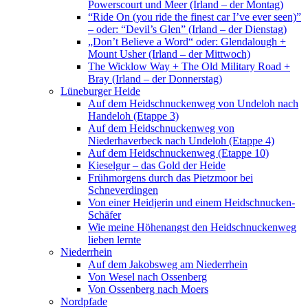
Powerscourt und Meer (Irland – der Montag)
“Ride On (you ride the finest car I’ve ever seen)”
– oder: “Devil’s Glen” (Irland – der Dienstag)
„Don’t Believe a Word“ oder: Glendalough +
Mount Usher (Irland – der Mittwoch)
The Wicklow Way + The Old Military Road +
Bray (Irland – der Donnerstag)
Lüneburger Heide
Auf dem Heidschnuckenweg von Undeloh nach
Handeloh (Etappe 3)
Auf dem Heidschnuckenweg von
Niederhaverbeck nach Undeloh (Etappe 4)
Auf dem Heidschnuckenweg (Etappe 10)
Kieselgur – das Gold der Heide
Frühmorgens durch das Pietzmoor bei
Schneverdingen
Von einer Heidjerin und einem Heidschnucken-
Schäfer
Wie meine Höhenangst den Heidschnuckenweg
lieben lernte
Niederrhein
Auf dem Jakobsweg am Niederrhein
Von Wesel nach Ossenberg
Von Ossenberg nach Moers
Nordpfade