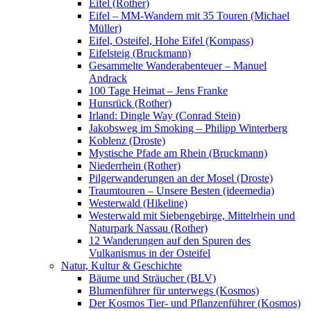
Eifel (Rother)
Eifel – MM-Wandern mit 35 Touren (Michael
Müller)
Eifel, Osteifel, Hohe Eifel (Kompass)
Eifelsteig (Bruckmann)
Gesammelte Wanderabenteuer – Manuel
Andrack
100 Tage Heimat – Jens Franke
Hunsrück (Rother)
Irland: Dingle Way (Conrad Stein)
Jakobsweg im Smoking – Philipp Winterberg
Koblenz (Droste)
Mystische Pfade am Rhein (Bruckmann)
Niederrhein (Rother)
Pilgerwanderungen an der Mosel (Droste)
Traumtouren – Unsere Besten (ideemedia)
Westerwald (Hikeline)
Westerwald mit Siebengebirge, Mittelrhein und
Naturpark Nassau (Rother)
12 Wanderungen auf den Spuren des
Vulkanismus in der Osteifel
Natur, Kultur & Geschichte
Bäume und Sträucher (BLV)
Blumenführer für unterwegs (Kosmos)
Der Kosmos Tier- und Pflanzenführer (Kosmos)