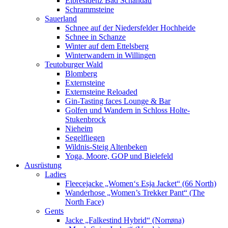
Elbresidenz Bad Schandau
Schrammsteine
Sauerland
Schnee auf der Niedersfelder Hochheide
Schnee in Schanze
Winter auf dem Ettelsberg
Winterwandern in Willingen
Teutoburger Wald
Blomberg
Externsteine
Externsteine Reloaded
Gin-Tasting faces Lounge & Bar
Golfen und Wandern in Schloss Holte-
Stukenbrock
Nieheim
Segelfliegen
Wildnis-Steig Altenbeken
Yoga, Moore, GOP und Bielefeld
Ausrüstung
Ladies
Fleecejacke „Women‘s Esja Jacket“ (66 North)
Wanderhose „Women’s Trekker Pant“ (The
North Face)
Gents
Jacke „Falkestind Hybrid“ (Norrøna)