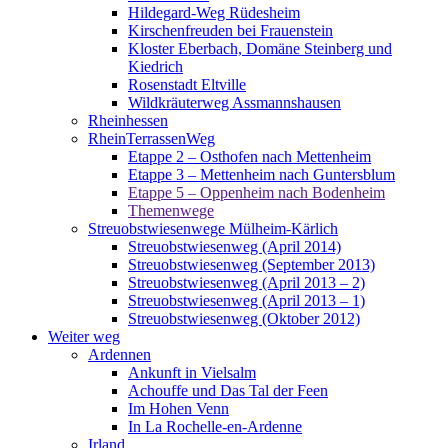
Hildegard-Weg Rüdesheim
Kirschenfreuden bei Frauenstein
Kloster Eberbach, Domäne Steinberg und
Kiedrich
Rosenstadt Eltville
Wildkräuterweg Assmannshausen
Rheinhessen
RheinTerrassenWeg
Etappe 2 – Osthofen nach Mettenheim
Etappe 3 – Mettenheim nach Guntersblum
Etappe 5 – Oppenheim nach Bodenheim
Themenwege
Streuobstwiesenwege Mülheim-Kärlich
Streuobstwiesenweg (April 2014)
Streuobstwiesenweg (September 2013)
Streuobstwiesenweg (April 2013 – 2)
Streuobstwiesenweg (April 2013 – 1)
Streuobstwiesenweg (Oktober 2012)
Weiter weg
Ardennen
Ankunft in Vielsalm
Achouffe und Das Tal der Feen
Im Hohen Venn
In La Rochelle-en-Ardenne
Irland