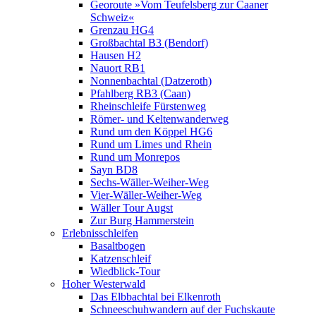
Georoute »Vom Teufelsberg zur Caaner
Schweiz«
Grenzau HG4
Großbachtal B3 (Bendorf)
Hausen H2
Nauort RB1
Nonnenbachtal (Datzeroth)
Pfahlberg RB3 (Caan)
Rheinschleife Fürstenweg
Römer- und Keltenwanderweg
Rund um den Köppel HG6
Rund um Limes und Rhein
Rund um Monrepos
Sayn BD8
Sechs-Wäller-Weiher-Weg
Vier-Wäller-Weiher-Weg
Wäller Tour Augst
Zur Burg Hammerstein
Erlebnisschleifen
Basaltbogen
Katzenschleif
Wiedblick-Tour
Hoher Westerwald
Das Elbbachtal bei Elkenroth
Schneeschuhwandern auf der Fuchskaute