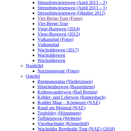
Streuobstwiesenweg (April 2013 – 2)
Streuobstwiesenweg (April 2013 – 1)
Streuobstwiesenweg (Oktober 2012)
Vier-Berge-Tour (Fotos)
Vier-Berge-Tour
Virne-Burgweg (2014)
Virne-Burgweg (2012)
Vulkanpfad (Fotos)
Vulkanpfad
Wacholderweg (2017)
Wacholderweg
Wacholderweg
Nordeifel
Narzissenroute (Fotos)
Osteifel
Burgpanorama (Niederzissen)
Hügelgräberweg (Bassenheim)
Keltenwanderweg (Bad Breisig)
Köhler- und Loheweg (Ramersbach)
Rodder Maar – Königssee (NAE)
Rund um Monreal (NAE)
Teufelsley (Hönningen)
Tuffsteinweg (Weibern)
Vinxtbachtaler (Königsfeld)
Wacholder Bergheide Tour (NAE) (2018)