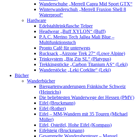
Wanderschuhe „Merrell Capra Mid Sport GTX“
Winterwanderschuh „Merrell Fraxion Shell 8
Waterproof“
Hardware
Edelstahltrinkflasche Telper
Headwear „Buff XYLON“ (Buff)
P.A.C. Merino Tech Jallga Mali Blue –
Multifunktionstuch
Pronto Café für unterwegs
Rucksack „Airzone Trek 27“ (Lowe Alpine)
Trinksystem „Big Zip SL“ (Platypus)
Trekkingstöcke „Carbon Titanium AS“ (Leki)
Wanderstöcke „Leki Corklite“ (Leki)
Bücher
Wanderbücher
Biergartenwanderungen Fränkische Schweiz
(Heinrichs)
Die beliebtesten Wanderwege der Hessen (PMV)
Eifel (Bruckmann)
Eifel (Rother)
Eifel – MM-Wandern mit 35 Touren (Michael
Müller)
Eifel, Osteifel, Hohe Eifel (Kompass)
Eifelsteig (Bruckmann)
Gesammelte Wanderabenteuer – Manuel