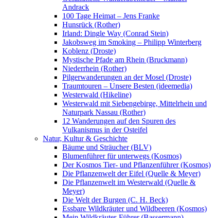
Andrack
100 Tage Heimat – Jens Franke
Hunsrück (Rother)
Irland: Dingle Way (Conrad Stein)
Jakobsweg im Smoking – Philipp Winterberg
Koblenz (Droste)
Mystische Pfade am Rhein (Bruckmann)
Niederrhein (Rother)
Pilgerwanderungen an der Mosel (Droste)
Traumtouren – Unsere Besten (ideemedia)
Westerwald (Hikeline)
Westerwald mit Siebengebirge, Mittelrhein und
Naturpark Nassau (Rother)
12 Wanderungen auf den Spuren des
Vulkanismus in der Osteifel
Natur, Kultur & Geschichte
Bäume und Sträucher (BLV)
Blumenführer für unterwegs (Kosmos)
Der Kosmos Tier- und Pflanzenführer (Kosmos)
Die Pflanzenwelt der Eifel (Quelle & Meyer)
Die Pflanzenwelt im Westerwald (Quelle &
Meyer)
Die Welt der Burgen (C. H. Beck)
Essbare Wildkräuter und Wildbeeren (Kosmos)
Mein Wildkräuter-Führer (Bassermann)