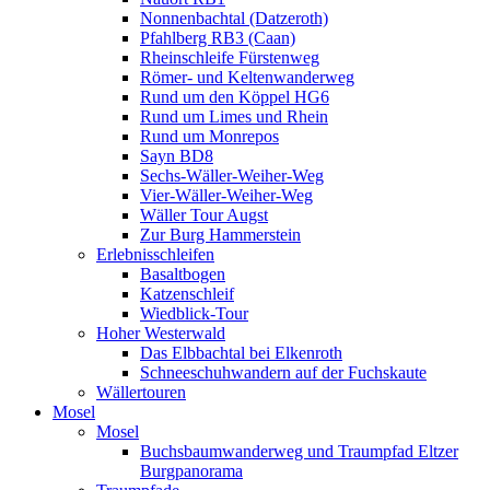
Nonnenbachtal (Datzeroth)
Pfahlberg RB3 (Caan)
Rheinschleife Fürstenweg
Römer- und Keltenwanderweg
Rund um den Köppel HG6
Rund um Limes und Rhein
Rund um Monrepos
Sayn BD8
Sechs-Wäller-Weiher-Weg
Vier-Wäller-Weiher-Weg
Wäller Tour Augst
Zur Burg Hammerstein
Erlebnisschleifen
Basaltbogen
Katzenschleif
Wiedblick-Tour
Hoher Westerwald
Das Elbbachtal bei Elkenroth
Schneeschuhwandern auf der Fuchskaute
Wällertouren
Mosel
Mosel
Buchsbaumwanderweg und Traumpfad Eltzer
Burgpanorama