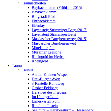
Traumschleifen
Baybachklamm (Frühjahr 2015)
Baybachklamm
Burgstadt-Pfad
Ehrbachklamm
Elfenlay
Layensteig Strimmiger Berg (2017)
Layensteig Strimmiger Berg
Masdascher Burgherrenweg (2015)
Masdascher Burgherrenweg
Mittelalterpfad
Murscher Eselsche
Rheingold im Herbst
Rheingold
Taunus
Taunus
An der Kleinen Wisper
Drei-Burgen-Weg
3-Kastelle-Rundweg
Großer Feldberg
Herzweg des Friedens
Im Usinger Land
Limeskastell Pohl
Rund um Idstein
Saalburg – Herzbergturm – Hessenpark