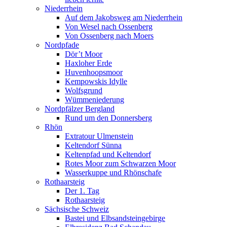
Niederrhein
Auf dem Jakobsweg am Niederrhein
Von Wesel nach Ossenberg
Von Ossenberg nach Moers
Nordpfade
Dör’t Moor
Haxloher Erde
Huvenhoopsmoor
Kempowskis Idylle
Wolfsgrund
Wümmeniederung
Nordpfälzer Bergland
Rund um den Donnersberg
Rhön
Extratour Ulmenstein
Keltendorf Sünna
Keltenpfad und Keltendorf
Rotes Moor zum Schwarzen Moor
Wasserkuppe und Rhönschafe
Rothaarsteig
Der 1. Tag
Rothaarsteig
Sächsische Schweiz
Bastei und Elbsandsteingebirge