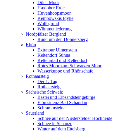
Dör’t Moor
Haxloher Erde
Huvenhoopsmoor
Kempowskis Idylle
Wolfsgrund
Wümmeniederung
Nordpfälzer Bergland
Rund um den Donnersberg
Rhön
Extratour Ulmenstein
Keltendorf Sünna
Keltenpfad und Keltendorf
Rotes Moor zum Schwarzen Moor
Wasserkuppe und Rhönschafe
Rothaarsteig
Der 1. Tag
Rothaarsteig
Sächsische Schweiz
Bastei und Elbsandsteingebirge
Elbresidenz Bad Schandau
Schrammsteine
Sauerland
Schnee auf der Niedersfelder Hochheide
Schnee in Schanze
Winter auf dem Ettelsberg