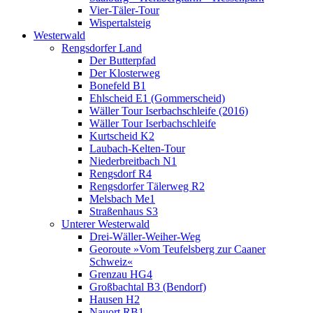
Vier-Täler-Tour
Wispertalsteig
Westerwald
Rengsdorfer Land
Der Butterpfad
Der Klosterweg
Bonefeld B1
Ehlscheid E1 (Gommerscheid)
Wäller Tour Iserbachschleife (2016)
Wäller Tour Iserbachschleife
Kurtscheid K2
Laubach-Kelten-Tour
Niederbreitbach N1
Rengsdorf R4
Rengsdorfer Tälerweg R2
Melsbach Me1
Straßenhaus S3
Unterer Westerwald
Drei-Wäller-Weiher-Weg
Georoute »Vom Teufelsberg zur Caaner
Schweiz«
Grenzau HG4
Großbachtal B3 (Bendorf)
Hausen H2
Nauort RB1