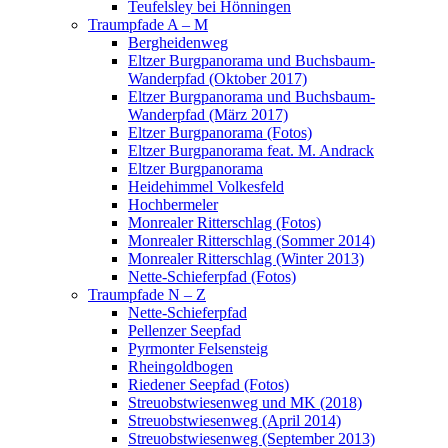
Teufelsley bei Hönningen
Traumpfade A – M
Bergheidenweg
Eltzer Burgpanorama und Buchsbaum-
Wanderpfad (Oktober 2017)
Eltzer Burgpanorama und Buchsbaum-
Wanderpfad (März 2017)
Eltzer Burgpanorama (Fotos)
Eltzer Burgpanorama feat. M. Andrack
Eltzer Burgpanorama
Heidehimmel Volkesfeld
Hochbermeler
Monrealer Ritterschlag (Fotos)
Monrealer Ritterschlag (Sommer 2014)
Monrealer Ritterschlag (Winter 2013)
Nette-Schieferpfad (Fotos)
Traumpfade N – Z
Nette-Schieferpfad
Pellenzer Seepfad
Pyrmonter Felsensteig
Rheingoldbogen
Riedener Seepfad (Fotos)
Streuobstwiesenweg und MK (2018)
Streuobstwiesenweg (April 2014)
Streuobstwiesenweg (September 2013)