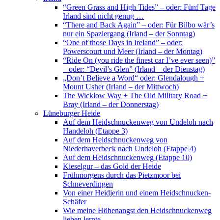
“Green Grass and High Tides” – oder: Fünf Tage
Irland sind nicht genug …
“There and Back Again” – oder: Für Bilbo wär’s
nur ein Spaziergang (Irland – der Sonntag)
“One of those Days in Ireland” – oder:
Powerscourt und Meer (Irland – der Montag)
“Ride On (you ride the finest car I’ve ever seen)”
– oder: “Devil’s Glen” (Irland – der Dienstag)
„Don’t Believe a Word“ oder: Glendalough +
Mount Usher (Irland – der Mittwoch)
The Wicklow Way + The Old Military Road +
Bray (Irland – der Donnerstag)
Lüneburger Heide
Auf dem Heidschnuckenweg von Undeloh nach
Handeloh (Etappe 3)
Auf dem Heidschnuckenweg von
Niederhaverbeck nach Undeloh (Etappe 4)
Auf dem Heidschnuckenweg (Etappe 10)
Kieselgur – das Gold der Heide
Frühmorgens durch das Pietzmoor bei
Schneverdingen
Von einer Heidjerin und einem Heidschnucken-
Schäfer
Wie meine Höhenangst den Heidschnuckenweg
lieben lernte