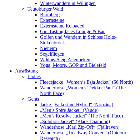
Winterwandern in Willingen
Teutoburger Wald
Blomberg
Externsteine
Externsteine Reloaded
Gin-Tasting faces Lounge & Bar
Golfen und Wandern in Schloss Holte-
Stukenbrock
Nieheim
Segelfliegen
Wildnis-Steig Altenbeken
Yoga, Moore, GOP und Bielefeld
Ausrüstung
Ladies
Fleecejacke „Women‘s Esja Jacket“ (66 North)
Wanderhose „Women’s Trekker Pant“ (The
North Face)
Gents
Jacke „Falkestind Hybrid“ (Norrøna)
„Men’s Spire Jacket“ (Vaude)
„Men’s Resolve Jacket“ (The North Face)
„Solution Jacket“ (Black Diamond)
Wanderhose „Karl Zip-Off“ (Fjällräven)
Wanderhose „Treadway Convert“ (Outdoor
Research)