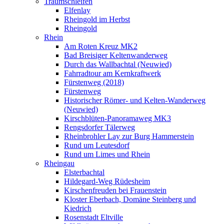
Traumschleifen
Elfenlay
Rheingold im Herbst
Rheingold
Rhein
Am Roten Kreuz MK2
Bad Breisiger Keltenwanderweg
Durch das Wallbachtal (Neuwied)
Fahrradtour am Kernkraftwerk
Fürstenweg (2018)
Fürstenweg
Historischer Römer- und Kelten-Wanderweg
(Neuwied)
Kirschblüten-Panoramaweg MK3
Rengsdorfer Tälerweg
Rheinbrohler Lay zur Burg Hammerstein
Rund um Leutesdorf
Rund um Limes und Rhein
Rheingau
Elsterbachtal
Hildegard-Weg Rüdesheim
Kirschenfreuden bei Frauenstein
Kloster Eberbach, Domäne Steinberg und
Kiedrich
Rosenstadt Eltville