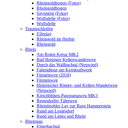
Rheingoldbogen (Fotos)
Rheingoldbogen
Saynsteig (Fotos)
Wolfsdelle (Fotos)
Wolfsdelle
Traumschleifen
Elfenlay
Rheingold im Herbst
Rheingold
Rhein
Am Roten Kreuz MK2
Bad Breisiger Keltenwanderweg
Durch das Wallbachtal (Neuwied)
Fahrradtour am Kernkraftwerk
Fürstenweg (2018)
Fürstenweg
Historischer Römer- und Kelten-Wanderweg
(Neuwied)
Kirschblüten-Panoramaweg MK3
Rengsdorfer Tälerweg
Rheinbrohler Lay zur Burg Hammerstein
Rund um Leutesdorf
Rund um Limes und Rhein
Rheingau
Elsterbachtal