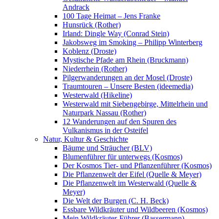
Andrack
100 Tage Heimat – Jens Franke
Hunsrück (Rother)
Irland: Dingle Way (Conrad Stein)
Jakobsweg im Smoking – Philipp Winterberg
Koblenz (Droste)
Mystische Pfade am Rhein (Bruckmann)
Niederrhein (Rother)
Pilgerwanderungen an der Mosel (Droste)
Traumtouren – Unsere Besten (ideemedia)
Westerwald (Hikeline)
Westerwald mit Siebengebirge, Mittelrhein und
Naturpark Nassau (Rother)
12 Wanderungen auf den Spuren des
Vulkanismus in der Osteifel
Natur, Kultur & Geschichte
Bäume und Sträucher (BLV)
Blumenführer für unterwegs (Kosmos)
Der Kosmos Tier- und Pflanzenführer (Kosmos)
Die Pflanzenwelt der Eifel (Quelle & Meyer)
Die Pflanzenwelt im Westerwald (Quelle &
Meyer)
Die Welt der Burgen (C. H. Beck)
Essbare Wildkräuter und Wildbeeren (Kosmos)
Mein Wildkräuter-Führer (Bassermann)