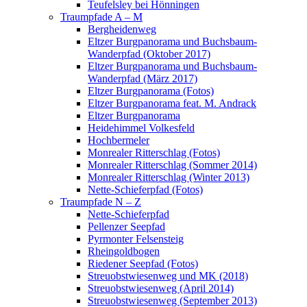
Teufelsley bei Hönningen
Traumpfade A – M
Bergheidenweg
Eltzer Burgpanorama und Buchsbaum-
Wanderpfad (Oktober 2017)
Eltzer Burgpanorama und Buchsbaum-
Wanderpfad (März 2017)
Eltzer Burgpanorama (Fotos)
Eltzer Burgpanorama feat. M. Andrack
Eltzer Burgpanorama
Heidehimmel Volkesfeld
Hochbermeler
Monrealer Ritterschlag (Fotos)
Monrealer Ritterschlag (Sommer 2014)
Monrealer Ritterschlag (Winter 2013)
Nette-Schieferpfad (Fotos)
Traumpfade N – Z
Nette-Schieferpfad
Pellenzer Seepfad
Pyrmonter Felsensteig
Rheingoldbogen
Riedener Seepfad (Fotos)
Streuobstwiesenweg und MK (2018)
Streuobstwiesenweg (April 2014)
Streuobstwiesenweg (September 2013)