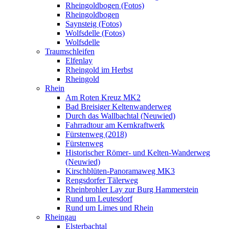
Rheingoldbogen (Fotos)
Rheingoldbogen
Saynsteig (Fotos)
Wolfsdelle (Fotos)
Wolfsdelle
Traumschleifen
Elfenlay
Rheingold im Herbst
Rheingold
Rhein
Am Roten Kreuz MK2
Bad Breisiger Keltenwanderweg
Durch das Wallbachtal (Neuwied)
Fahrradtour am Kernkraftwerk
Fürstenweg (2018)
Fürstenweg
Historischer Römer- und Kelten-Wanderweg
(Neuwied)
Kirschblüten-Panoramaweg MK3
Rengsdorfer Tälerweg
Rheinbrohler Lay zur Burg Hammerstein
Rund um Leutesdorf
Rund um Limes und Rhein
Rheingau
Elsterbachtal