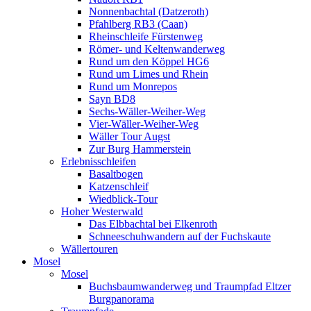
Nonnenbachtal (Datzeroth)
Pfahlberg RB3 (Caan)
Rheinschleife Fürstenweg
Römer- und Keltenwanderweg
Rund um den Köppel HG6
Rund um Limes und Rhein
Rund um Monrepos
Sayn BD8
Sechs-Wäller-Weiher-Weg
Vier-Wäller-Weiher-Weg
Wäller Tour Augst
Zur Burg Hammerstein
Erlebnisschleifen
Basaltbogen
Katzenschleif
Wiedblick-Tour
Hoher Westerwald
Das Elbbachtal bei Elkenroth
Schneeschuhwandern auf der Fuchskaute
Wällertouren
Mosel
Mosel
Buchsbaumwanderweg und Traumpfad Eltzer
Burgpanorama