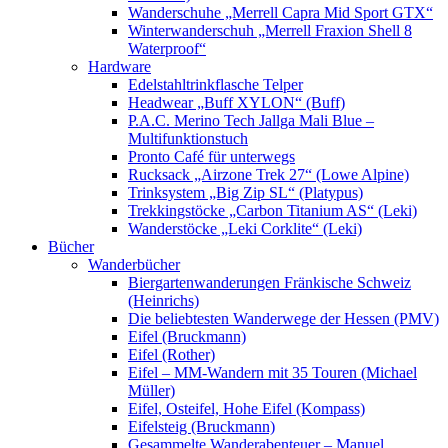
Wanderschuhe „Merrell Capra Mid Sport GTX“
Winterwanderschuh „Merrell Fraxion Shell 8
Waterproof“
Hardware
Edelstahltrinkflasche Telper
Headwear „Buff XYLON“ (Buff)
P.A.C. Merino Tech Jallga Mali Blue –
Multifunktionstuch
Pronto Café für unterwegs
Rucksack „Airzone Trek 27“ (Lowe Alpine)
Trinksystem „Big Zip SL“ (Platypus)
Trekkingstöcke „Carbon Titanium AS“ (Leki)
Wanderstöcke „Leki Corklite“ (Leki)
Bücher
Wanderbücher
Biergartenwanderungen Fränkische Schweiz
(Heinrichs)
Die beliebtesten Wanderwege der Hessen (PMV)
Eifel (Bruckmann)
Eifel (Rother)
Eifel – MM-Wandern mit 35 Touren (Michael
Müller)
Eifel, Osteifel, Hohe Eifel (Kompass)
Eifelsteig (Bruckmann)
Gesammelte Wanderabenteuer – Manuel