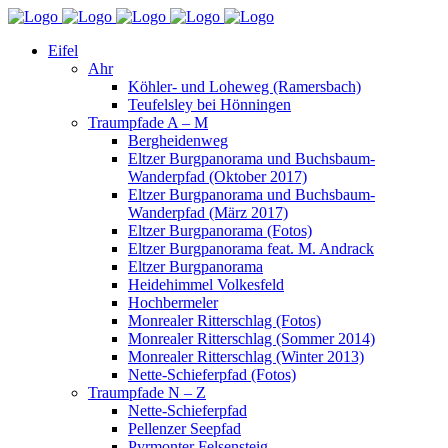
Eifel
Ahr
Köhler- und Loheweg (Ramersbach)
Teufelsley bei Hönningen
Traumpfade A – M
Bergheidenweg
Eltzer Burgpanorama und Buchsbaum-
Wanderpfad (Oktober 2017)
Eltzer Burgpanorama und Buchsbaum-
Wanderpfad (März 2017)
Eltzer Burgpanorama (Fotos)
Eltzer Burgpanorama feat. M. Andrack
Eltzer Burgpanorama
Heidehimmel Volkesfeld
Hochbermeler
Monrealer Ritterschlag (Fotos)
Monrealer Ritterschlag (Sommer 2014)
Monrealer Ritterschlag (Winter 2013)
Nette-Schieferpfad (Fotos)
Traumpfade N – Z
Nette-Schieferpfad
Pellenzer Seepfad
Pyrmonter Felsensteig