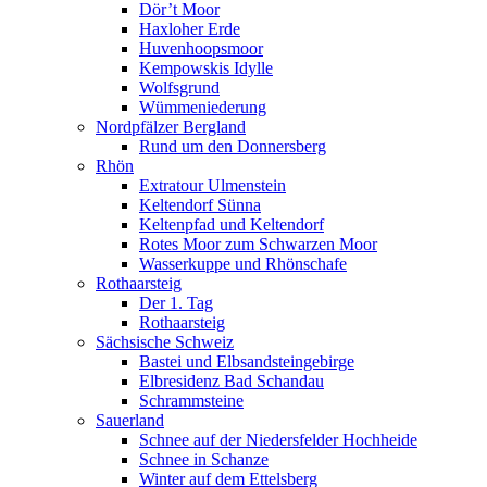
Dör’t Moor
Haxloher Erde
Huvenhoopsmoor
Kempowskis Idylle
Wolfsgrund
Wümmeniederung
Nordpfälzer Bergland
Rund um den Donnersberg
Rhön
Extratour Ulmenstein
Keltendorf Sünna
Keltenpfad und Keltendorf
Rotes Moor zum Schwarzen Moor
Wasserkuppe und Rhönschafe
Rothaarsteig
Der 1. Tag
Rothaarsteig
Sächsische Schweiz
Bastei und Elbsandsteingebirge
Elbresidenz Bad Schandau
Schrammsteine
Sauerland
Schnee auf der Niedersfelder Hochheide
Schnee in Schanze
Winter auf dem Ettelsberg