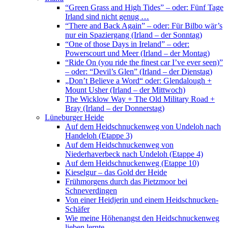
“Green Grass and High Tides” – oder: Fünf Tage
Irland sind nicht genug …
“There and Back Again” – oder: Für Bilbo wär’s
nur ein Spaziergang (Irland – der Sonntag)
“One of those Days in Ireland” – oder:
Powerscourt und Meer (Irland – der Montag)
“Ride On (you ride the finest car I’ve ever seen)”
– oder: “Devil’s Glen” (Irland – der Dienstag)
„Don’t Believe a Word“ oder: Glendalough +
Mount Usher (Irland – der Mittwoch)
The Wicklow Way + The Old Military Road +
Bray (Irland – der Donnerstag)
Lüneburger Heide
Auf dem Heidschnuckenweg von Undeloh nach
Handeloh (Etappe 3)
Auf dem Heidschnuckenweg von
Niederhaverbeck nach Undeloh (Etappe 4)
Auf dem Heidschnuckenweg (Etappe 10)
Kieselgur – das Gold der Heide
Frühmorgens durch das Pietzmoor bei
Schneverdingen
Von einer Heidjerin und einem Heidschnucken-
Schäfer
Wie meine Höhenangst den Heidschnuckenweg
lieben lernte