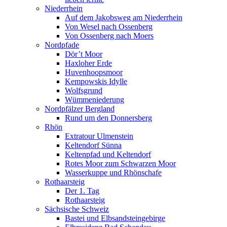
Niederrhein
Auf dem Jakobsweg am Niederrhein
Von Wesel nach Ossenberg
Von Ossenberg nach Moers
Nordpfade
Dör’t Moor
Haxloher Erde
Huvenhoopsmoor
Kempowskis Idylle
Wolfsgrund
Wümmeniederung
Nordpfälzer Bergland
Rund um den Donnersberg
Rhön
Extratour Ulmenstein
Keltendorf Sünna
Keltenpfad und Keltendorf
Rotes Moor zum Schwarzen Moor
Wasserkuppe und Rhönschafe
Rothaarsteig
Der 1. Tag
Rothaarsteig
Sächsische Schweiz
Bastei und Elbsandsteingebirge