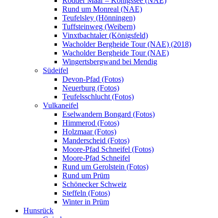
Rodder Maar – Königssee (NAE)
Rund um Monreal (NAE)
Teufelsley (Hönningen)
Tuffsteinweg (Weibern)
Vinxtbachtaler (Königsfeld)
Wacholder Bergheide Tour (NAE) (2018)
Wacholder Bergheide Tour (NAE)
Wingertsbergwand bei Mendig
Südeifel
Devon-Pfad (Fotos)
Neuerburg (Fotos)
Teufelsschlucht (Fotos)
Vulkaneifel
Eselwandern Bongard (Fotos)
Himmerod (Fotos)
Holzmaar (Fotos)
Manderscheid (Fotos)
Moore-Pfad Schneifel (Fotos)
Moore-Pfad Schneifel
Rund um Gerolstein (Fotos)
Rund um Prüm
Schönecker Schweiz
Steffeln (Fotos)
Winter in Prüm
Hunsrück