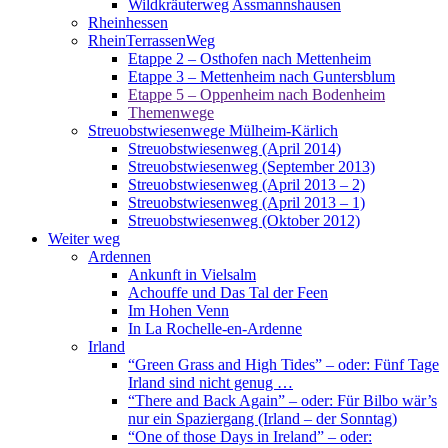
Wildkräuterweg Assmannshausen
Rheinhessen
RheinTerrassenWeg
Etappe 2 – Osthofen nach Mettenheim
Etappe 3 – Mettenheim nach Guntersblum
Etappe 5 – Oppenheim nach Bodenheim
Themenwege
Streuobstwiesenwege Mülheim-Kärlich
Streuobstwiesenweg (April 2014)
Streuobstwiesenweg (September 2013)
Streuobstwiesenweg (April 2013 – 2)
Streuobstwiesenweg (April 2013 – 1)
Streuobstwiesenweg (Oktober 2012)
Weiter weg
Ardennen
Ankunft in Vielsalm
Achouffe und Das Tal der Feen
Im Hohen Venn
In La Rochelle-en-Ardenne
Irland
“Green Grass and High Tides” – oder: Fünf Tage
Irland sind nicht genug …
“There and Back Again” – oder: Für Bilbo wär’s
nur ein Spaziergang (Irland – der Sonntag)
“One of those Days in Ireland” – oder: