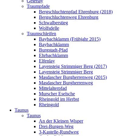
Geierlay
Traumpfade
Bergschluchtenpfad Ehrenburg (2018)
Bergschluchtenweg Ehrenburg
Schwalberstieg
Wolfsdelle
Traumschleifen
Baybachklamm (Frühjahr 2015)
Baybachklamm
Burgstadt-Pfad
Ehrbachklamm
Elfenlay
Layensteig Strimmiger Berg (2017)
Layensteig Strimmiger Berg
Masdascher Burgherrenweg (2015)
Masdascher Burgherrenweg
Mittelalterpfad
Murscher Eselsche
Rheingold im Herbst
Rheingold
Taunus
Taunus
An der Kleinen Wisper
Drei-Burgen-Weg
3-Kastelle-Rundweg