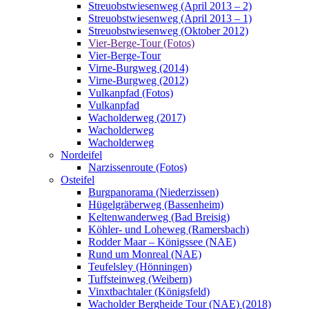
Streuobstwiesenweg (April 2013 – 2)
Streuobstwiesenweg (April 2013 – 1)
Streuobstwiesenweg (Oktober 2012)
Vier-Berge-Tour (Fotos)
Vier-Berge-Tour
Virne-Burgweg (2014)
Virne-Burgweg (2012)
Vulkanpfad (Fotos)
Vulkanpfad
Wacholderweg (2017)
Wacholderweg
Wacholderweg
Nordeifel
Narzissenroute (Fotos)
Osteifel
Burgpanorama (Niederzissen)
Hügelgräberweg (Bassenheim)
Keltenwanderweg (Bad Breisig)
Köhler- und Loheweg (Ramersbach)
Rodder Maar – Königssee (NAE)
Rund um Monreal (NAE)
Teufelsley (Hönningen)
Tuffsteinweg (Weibern)
Vinxtbachtaler (Königsfeld)
Wacholder Bergheide Tour (NAE) (2018)