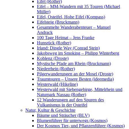
Eifel (Rother)
Eifel – MM-Wandern mit 35 Touren (Michael
Müller)
Eifel, Osteifel, Hohe Eifel (Kompass)
Eifelsteig (Bruckmann)
Gesammelte Wanderabenteuer – Manuel
Andrack
100 Tage Heimat – Jens Franke
Hunsrück (Rother)
Irland: Dingle Way (Conrad Stein)
Jakobsweg im Smoking – Philipp Winterberg
Koblenz (Droste)
Mystische Pfade am Rhein (Bruckmann)
Niederrhein (Rother)
Pilgerwanderungen an der Mosel (Droste)
Traumtouren – Unsere Besten (ideemedia)
Westerwald (Hikeline)
Westerwald mit Siebengebirge, Mittelrhein und
Naturpark Nassau (Rother)
12 Wanderungen auf den Spuren des
Vulkanismus in der Osteifel
Natur, Kultur & Geschichte
Bäume und Sträucher (BLV)
Blumenführer für unterwegs (Kosmos)
Der Kosmos Tier- und Pflanzenführer (Kosmos)