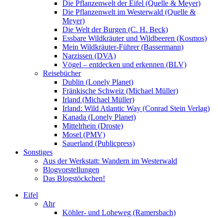
Die Pflanzenwelt der Eifel (Quelle & Meyer)
Die Pflanzenwelt im Westerwald (Quelle &
Meyer)
Die Welt der Burgen (C. H. Beck)
Essbare Wildkräuter und Wildbeeren (Kosmos)
Mein Wildkräuter-Führer (Bassermann)
Narzissen (DVA)
Vögel – entdecken und erkennen (BLV)
Reisebücher
Dublin (Lonely Planet)
Fränkische Schweiz (Michael Müller)
Irland (Michael Müller)
Irland: Wild Atlantic Way (Conrad Stein Verlag)
Kanada (Lonely Planet)
Mittelrhein (Droste)
Mosel (PMV)
Sauerland (Publicpress)
Sonstiges
Aus der Werkstatt: Wandern im Westerwald
Blogvorstellungen
Das Blogstöckchen!
Eifel
Ahr
Köhler- und Loheweg (Ramersbach)