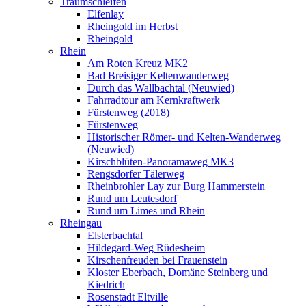
Traumschleifen
Elfenlay
Rheingold im Herbst
Rheingold
Rhein
Am Roten Kreuz MK2
Bad Breisiger Keltenwanderweg
Durch das Wallbachtal (Neuwied)
Fahrradtour am Kernkraftwerk
Fürstenweg (2018)
Fürstenweg
Historischer Römer- und Kelten-Wanderweg
(Neuwied)
Kirschblüten-Panoramaweg MK3
Rengsdorfer Tälerweg
Rheinbrohler Lay zur Burg Hammerstein
Rund um Leutesdorf
Rund um Limes und Rhein
Rheingau
Elsterbachtal
Hildegard-Weg Rüdesheim
Kirschenfreuden bei Frauenstein
Kloster Eberbach, Domäne Steinberg und
Kiedrich
Rosenstadt Eltville