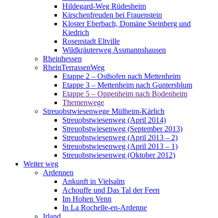
Hildegard-Weg Rüdesheim
Kirschenfreuden bei Frauenstein
Kloster Eberbach, Domäne Steinberg und
Kiedrich
Rosenstadt Eltville
Wildkräuterweg Assmannshausen
Rheinhessen
RheinTerrassenWeg
Etappe 2 – Osthofen nach Mettenheim
Etappe 3 – Mettenheim nach Guntersblum
Etappe 5 – Oppenheim nach Bodenheim
Themenwege
Streuobstwiesenwege Mülheim-Kärlich
Streuobstwiesenweg (April 2014)
Streuobstwiesenweg (September 2013)
Streuobstwiesenweg (April 2013 – 2)
Streuobstwiesenweg (April 2013 – 1)
Streuobstwiesenweg (Oktober 2012)
Weiter weg
Ardennen
Ankunft in Vielsalm
Achouffe und Das Tal der Feen
Im Hohen Venn
In La Rochelle-en-Ardenne
Irland