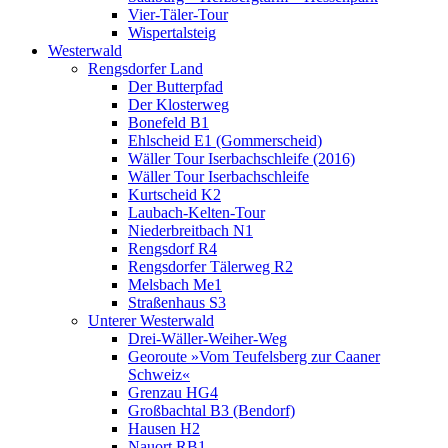
Vier-Täler-Tour
Wispertalsteig
Westerwald
Rengsdorfer Land
Der Butterpfad
Der Klosterweg
Bonefeld B1
Ehlscheid E1 (Gommerscheid)
Wäller Tour Iserbachschleife (2016)
Wäller Tour Iserbachschleife
Kurtscheid K2
Laubach-Kelten-Tour
Niederbreitbach N1
Rengsdorf R4
Rengsdorfer Tälerweg R2
Melsbach Me1
Straßenhaus S3
Unterer Westerwald
Drei-Wäller-Weiher-Weg
Georoute »Vom Teufelsberg zur Caaner
Schweiz«
Grenzau HG4
Großbachtal B3 (Bendorf)
Hausen H2
Nauort RB1