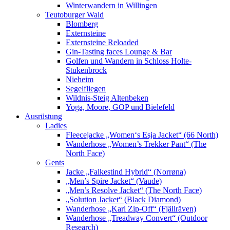
Winterwandern in Willingen
Teutoburger Wald
Blomberg
Externsteine
Externsteine Reloaded
Gin-Tasting faces Lounge & Bar
Golfen und Wandern in Schloss Holte-
Stukenbrock
Nieheim
Segelfliegen
Wildnis-Steig Altenbeken
Yoga, Moore, GOP und Bielefeld
Ausrüstung
Ladies
Fleecejacke „Women‘s Esja Jacket“ (66 North)
Wanderhose „Women’s Trekker Pant“ (The
North Face)
Gents
Jacke „Falkestind Hybrid“ (Norrøna)
„Men’s Spire Jacket“ (Vaude)
„Men’s Resolve Jacket“ (The North Face)
„Solution Jacket“ (Black Diamond)
Wanderhose „Karl Zip-Off“ (Fjällräven)
Wanderhose „Treadway Convert“ (Outdoor
Research)