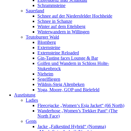
Elbresidenz Bad Schandau
Schrammsteine
Sauerland
Schnee auf der Niedersfelder Hochheide
Schnee in Schanze
Winter auf dem Ettelsberg
Winterwandern in Willingen
Teutoburger Wald
Blomberg
Externsteine
Externsteine Reloaded
Gin-Tasting faces Lounge & Bar
Golfen und Wandern in Schloss Holte-
Stukenbrock
Nieheim
Segelfliegen
Wildnis-Steig Altenbeken
Yoga, Moore, GOP und Bielefeld
Ausrüstung
Ladies
Fleecejacke „Women‘s Esja Jacket“ (66 North)
Wanderhose „Women’s Trekker Pant“ (The
North Face)
Gents
Jacke „Falkestind Hybrid“ (Norrøna)