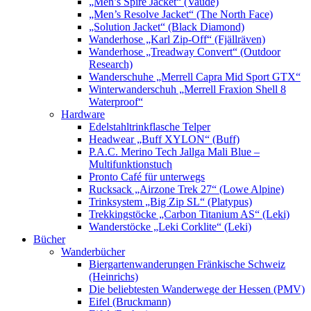
„Men’s Spire Jacket“ (Vaude)
„Men’s Resolve Jacket“ (The North Face)
„Solution Jacket“ (Black Diamond)
Wanderhose „Karl Zip-Off“ (Fjällräven)
Wanderhose „Treadway Convert“ (Outdoor
Research)
Wanderschuhe „Merrell Capra Mid Sport GTX“
Winterwanderschuh „Merrell Fraxion Shell 8
Waterproof“
Hardware
Edelstahltrinkflasche Telper
Headwear „Buff XYLON“ (Buff)
P.A.C. Merino Tech Jallga Mali Blue –
Multifunktionstuch
Pronto Café für unterwegs
Rucksack „Airzone Trek 27“ (Lowe Alpine)
Trinksystem „Big Zip SL“ (Platypus)
Trekkingstöcke „Carbon Titanium AS“ (Leki)
Wanderstöcke „Leki Corklite“ (Leki)
Bücher
Wanderbücher
Biergartenwanderungen Fränkische Schweiz
(Heinrichs)
Die beliebtesten Wanderwege der Hessen (PMV)
Eifel (Bruckmann)