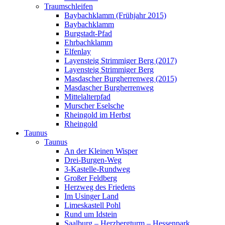
Traumschleifen
Baybachklamm (Frühjahr 2015)
Baybachklamm
Burgstadt-Pfad
Ehrbachklamm
Elfenlay
Layensteig Strimmiger Berg (2017)
Layensteig Strimmiger Berg
Masdascher Burgherrenweg (2015)
Masdascher Burgherrenweg
Mittelalterpfad
Murscher Eselsche
Rheingold im Herbst
Rheingold
Taunus
Taunus
An der Kleinen Wisper
Drei-Burgen-Weg
3-Kastelle-Rundweg
Großer Feldberg
Herzweg des Friedens
Im Usinger Land
Limeskastell Pohl
Rund um Idstein
Saalburg – Herzbergturm – Hessenpark