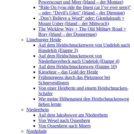
Powerscourt und Meer (Irland – der Montag)
“Ride On (you ride the finest car I’ve ever seen)”
– oder: “Devil’s Glen” (Irland – der Dienstag)
„Don’t Believe a Word“ oder: Glendalough +
Mount Usher (Irland – der Mittwoch)
The Wicklow Way + The Old Military Road +
Bray (Irland – der Donnerstag)
Lüneburger Heide
Auf dem Heidschnuckenweg von Undeloh nach
Handeloh (Etappe 3)
Auf dem Heidschnuckenweg von
Niederhaverbeck nach Undeloh (Etappe 4)
Auf dem Heidschnuckenweg (Etappe 10)
Kieselgur – das Gold der Heide
Frühmorgens durch das Pietzmoor bei
Schneverdingen
Von einer Heidjerin und einem Heidschnucken-
Schäfer
Wie meine Höhenangst den Heidschnuckenweg
lieben lernte
Niederrhein
Auf dem Jakobsweg am Niederrhein
Von Wesel nach Ossenberg
Von Ossenberg nach Moers
Nordpfade