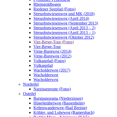
Rheingoldbogen
Riedener Seepfad (Fotos)
Streuobstwiesenweg und MK (2018)
Streuobstwiesenweg (April 2014)
Streuobstwiesenweg (September 2013)
Streuobstwiesenweg (April 2013 – 2)
Streuobstwiesenweg (April 2013 – 1)
Streuobstwiesenweg (Oktober 2012)
Vier-Berge-Tour (Fotos)
Vier-Berge-Tour
Virne-Burgweg (2014)
Virne-Burgweg (2012)
Vulkanpfad (Fotos)
Vulkanpfad
Wacholderweg (2017)
Wacholderweg
Wacholderweg
Nordeifel
Narzissenroute (Fotos)
Osteifel
Burgpanorama (Niederzissen)
Hügelgräberweg (Bassenheim)
Keltenwanderweg (Bad Breisig)
Köhler- und Loheweg (Ramersbach)