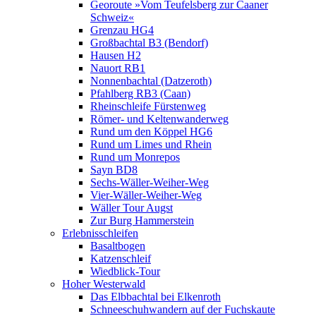
Georoute »Vom Teufelsberg zur Caaner
Schweiz«
Grenzau HG4
Großbachtal B3 (Bendorf)
Hausen H2
Nauort RB1
Nonnenbachtal (Datzeroth)
Pfahlberg RB3 (Caan)
Rheinschleife Fürstenweg
Römer- und Keltenwanderweg
Rund um den Köppel HG6
Rund um Limes und Rhein
Rund um Monrepos
Sayn BD8
Sechs-Wäller-Weiher-Weg
Vier-Wäller-Weiher-Weg
Wäller Tour Augst
Zur Burg Hammerstein
Erlebnisschleifen
Basaltbogen
Katzenschleif
Wiedblick-Tour
Hoher Westerwald
Das Elbbachtal bei Elkenroth
Schneeschuhwandern auf der Fuchskaute