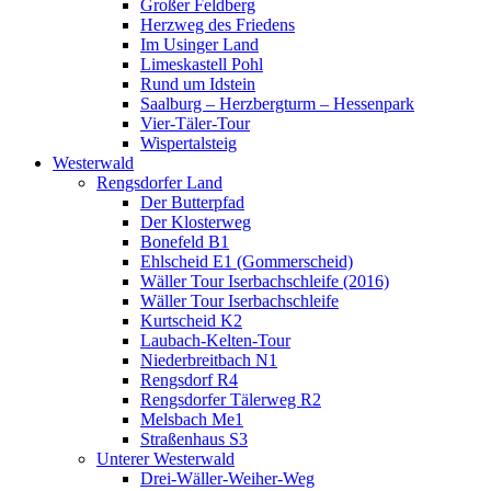
Großer Feldberg
Herzweg des Friedens
Im Usinger Land
Limeskastell Pohl
Rund um Idstein
Saalburg – Herzbergturm – Hessenpark
Vier-Täler-Tour
Wispertalsteig
Westerwald
Rengsdorfer Land
Der Butterpfad
Der Klosterweg
Bonefeld B1
Ehlscheid E1 (Gommerscheid)
Wäller Tour Iserbachschleife (2016)
Wäller Tour Iserbachschleife
Kurtscheid K2
Laubach-Kelten-Tour
Niederbreitbach N1
Rengsdorf R4
Rengsdorfer Tälerweg R2
Melsbach Me1
Straßenhaus S3
Unterer Westerwald
Drei-Wäller-Weiher-Weg