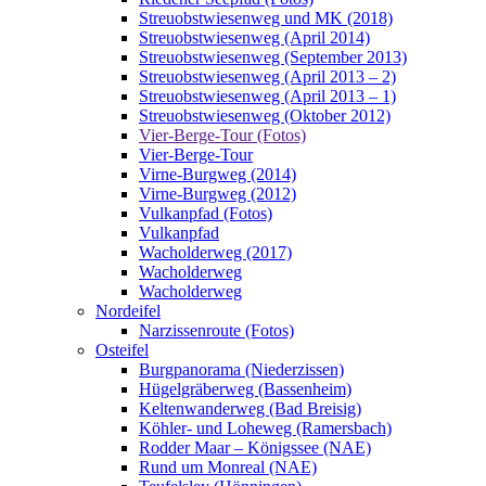
Streuobstwiesenweg und MK (2018)
Streuobstwiesenweg (April 2014)
Streuobstwiesenweg (September 2013)
Streuobstwiesenweg (April 2013 – 2)
Streuobstwiesenweg (April 2013 – 1)
Streuobstwiesenweg (Oktober 2012)
Vier-Berge-Tour (Fotos)
Vier-Berge-Tour
Virne-Burgweg (2014)
Virne-Burgweg (2012)
Vulkanpfad (Fotos)
Vulkanpfad
Wacholderweg (2017)
Wacholderweg
Wacholderweg
Nordeifel
Narzissenroute (Fotos)
Osteifel
Burgpanorama (Niederzissen)
Hügelgräberweg (Bassenheim)
Keltenwanderweg (Bad Breisig)
Köhler- und Loheweg (Ramersbach)
Rodder Maar – Königssee (NAE)
Rund um Monreal (NAE)