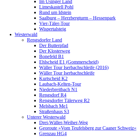
Im Usinger Land
Limeskastell Pohl
Rund um Idstein
Saalburg – Herzbergturm – Hessenpark
Vier-Täler-Tour
Wispertalsteig
Westerwald
Rengsdorfer Land
Der Butterpfad
Der Klosterweg
Bonefeld B1
Ehlscheid E1 (Gommerscheid)
Wäller Tour Iserbachschleife (2016)
Wäller Tour Iserbachschleife
Kurtscheid K2
Laubach-Kelten-Tour
Niederbreitbach N1
Rengsdorf R4
Rengsdorfer Tälerweg R2
Melsbach Me1
Straßenhaus S3
Unterer Westerwald
Drei-Wäller-Weiher-Weg
Georoute »Vom Teufelsberg zur Caaner Schweiz«
Grenzau HG4