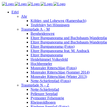
Eifel
Ahr
Köhler- und Loheweg (Ramersbach)
Teufelsley bei Hönningen
Traumpfade A – M
Bergheidenweg
Eltzer Burgpanorama und Buchsbaum-Wanderpfad
Eltzer Burgpanorama und Buchsbaum-Wanderpfad
Eltzer Burgpanorama (Fotos)
Eltzer Burgpanorama feat. M. Andrack
Eltzer Burgpanorama
Heidehimmel Volkesfeld
Hochbermeler
Monrealer Ritterschlag (Fotos)
Monrealer Ritterschlag (Sommer 2014)
Monrealer Ritterschlag (Winter 2013)
Nette-Schieferpfad (Fotos)
Traumpfade N – Z
Nette-Schieferpfad
Pellenzer Seepfad
Pyrmonter Felsensteig
Rheingoldbogen
Riedener Seepfad (Fotos)