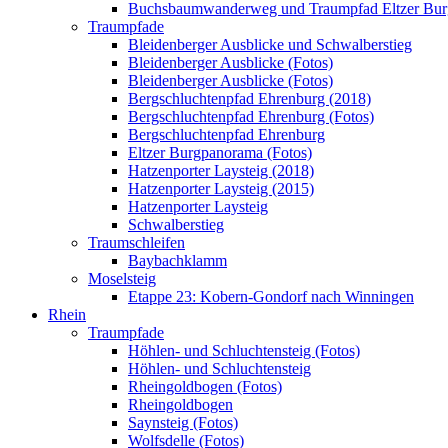
Buchsbaumwanderweg und Traumpfad Eltzer Bu
Traumpfade
Bleidenberger Ausblicke und Schwalberstieg
Bleidenberger Ausblicke (Fotos)
Bleidenberger Ausblicke (Fotos)
Bergschluchtenpfad Ehrenburg (2018)
Bergschluchtenpfad Ehrenburg (Fotos)
Bergschluchtenpfad Ehrenburg
Eltzer Burgpanorama (Fotos)
Hatzenporter Laysteig (2018)
Hatzenporter Laysteig (2015)
Hatzenporter Laysteig
Schwalberstieg
Traumschleifen
Baybachklamm
Moselsteig
Etappe 23: Kobern-Gondorf nach Winningen
Rhein
Traumpfade
Höhlen- und Schluchtensteig (Fotos)
Höhlen- und Schluchtensteig
Rheingoldbogen (Fotos)
Rheingoldbogen
Saynsteig (Fotos)
Wolfsdelle (Fotos)