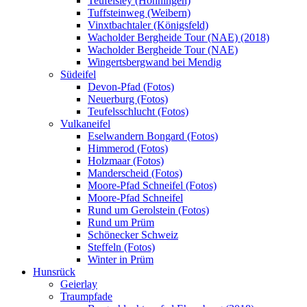
Teufelsley (Hönningen)
Tuffsteinweg (Weibern)
Vinxtbachtaler (Königsfeld)
Wacholder Bergheide Tour (NAE) (2018)
Wacholder Bergheide Tour (NAE)
Wingertsbergwand bei Mendig
Südeifel
Devon-Pfad (Fotos)
Neuerburg (Fotos)
Teufelsschlucht (Fotos)
Vulkaneifel
Eselwandern Bongard (Fotos)
Himmerod (Fotos)
Holzmaar (Fotos)
Manderscheid (Fotos)
Moore-Pfad Schneifel (Fotos)
Moore-Pfad Schneifel
Rund um Gerolstein (Fotos)
Rund um Prüm
Schönecker Schweiz
Steffeln (Fotos)
Winter in Prüm
Hunsrück
Geierlay
Traumpfade