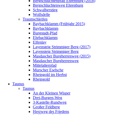
Bergschluchtenpfad Ehrenburg (2018)
Bergschluchtenweg Ehrenburg
Schwalberstieg
Wolfsdelle
Traumschleifen
Baybachklamm (Frühjahr 2015)
Baybachklamm
Burgstadt-Pfad
Ehrbachklamm
Elfenlay
Layensteig Strimmiger Berg (2017)
Layensteig Strimmiger Berg
Masdascher Burgherrenweg (2015)
Masdascher Burgherrenweg
Mittelalterpfad
Murscher Eselsche
Rheingold im Herbst
Rheingold
Taunus
Taunus
An der Kleinen Wisper
Drei-Burgen-Weg
3-Kastelle-Rundweg
Großer Feldberg
Herzweg des Friedens