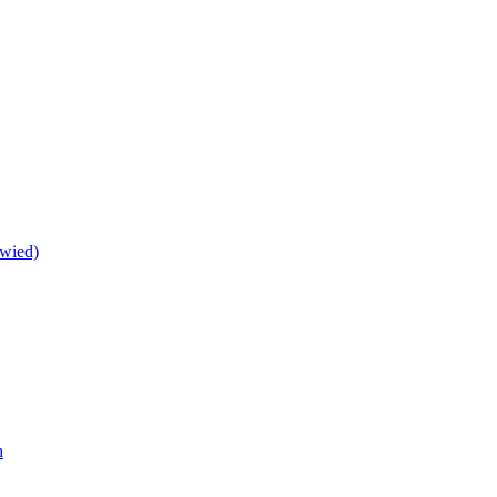
wied)
h