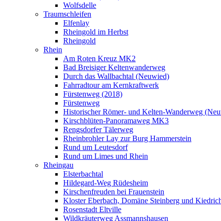
Wolfsdelle
Traumschleifen
Elfenlay
Rheingold im Herbst
Rheingold
Rhein
Am Roten Kreuz MK2
Bad Breisiger Keltenwanderweg
Durch das Wallbachtal (Neuwied)
Fahrradtour am Kernkraftwerk
Fürstenweg (2018)
Fürstenweg
Historischer Römer- und Kelten-Wanderweg (Neu
Kirschblüten-Panoramaweg MK3
Rengsdorfer Tälerweg
Rheinbrohler Lay zur Burg Hammerstein
Rund um Leutesdorf
Rund um Limes und Rhein
Rheingau
Elsterbachtal
Hildegard-Weg Rüdesheim
Kirschenfreuden bei Frauenstein
Kloster Eberbach, Domäne Steinberg und Kiedric
Rosenstadt Eltville
Wildkräuterweg Assmannshausen