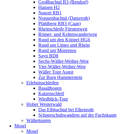
Großbachtal B3 (Bendorf)
Hausen H2
Nauort RB1
Nonnenbachtal (Datzeroth)
Pfahlberg RB3 (Caan)
Rheinschleife Fürstenweg
Römer- und Keltenwanderweg
Rund um den Köppel HG6
Rund um Limes und Rhein
Rund um Monrepos
Sayn BD8
Sechs-Wäller-Weiher-Weg
Vier-Wäller-Weiher-Weg
Wäller Tour Augst
Zur Burg Hammerstein
Erlebnisschleifen
Basaltbogen
Katzenschleif
Wiedblick-Tour
Hoher Westerwald
Das Elbbachtal bei Elkenroth
Schneeschuhwandern auf der Fuchskaute
Wällertouren
Mosel
Mosel