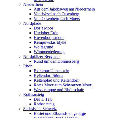
Niederrhein
Auf dem Jakobsweg am Niederrhein
Von Wesel nach Ossenberg
Von Ossenberg nach Moers
Nordpfade
Dör’t Moor
Haxloher Erde
Huvenhoopsmoor
Kempowskis Idylle
Wolfsgrund
Wümmeniederung
Nordpfälzer Bergland
Rund um den Donnersberg
Rhön
Extratour Ulmenstein
Keltendorf Sünna
Keltenpfad und Keltendorf
Rotes Moor zum Schwarzen Moor
Wasserkuppe und Rhönschafe
Rothaarsteig
Der 1. Tag
Rothaarsteig
Sächsische Schweiz
Bastei und Elbsandsteingebirge