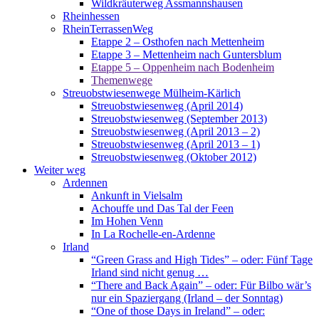
Wildkräuterweg Assmannshausen
Rheinhessen
RheinTerrassenWeg
Etappe 2 – Osthofen nach Mettenheim
Etappe 3 – Mettenheim nach Guntersblum
Etappe 5 – Oppenheim nach Bodenheim
Themenwege
Streuobstwiesenwege Mülheim-Kärlich
Streuobstwiesenweg (April 2014)
Streuobstwiesenweg (September 2013)
Streuobstwiesenweg (April 2013 – 2)
Streuobstwiesenweg (April 2013 – 1)
Streuobstwiesenweg (Oktober 2012)
Weiter weg
Ardennen
Ankunft in Vielsalm
Achouffe und Das Tal der Feen
Im Hohen Venn
In La Rochelle-en-Ardenne
Irland
“Green Grass and High Tides” – oder: Fünf Tage
Irland sind nicht genug …
“There and Back Again” – oder: Für Bilbo wär’s
nur ein Spaziergang (Irland – der Sonntag)
“One of those Days in Ireland” – oder: