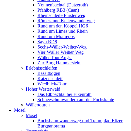
Nonnenbachtal (Datzeroth)
Pfahlberg RB3 (Caan)
Rheinschleife Fürstenweg
Römer- und Keltenwanderweg
Rund um den Köppel HG6
Rund um Limes und Rhein
Rund um Monrepos
Sayn BD8
Sechs-Wäller-Weiher-Weg
Vier-Wäller-Weiher-Weg
Wäller Tour Augst
Zur Burg Hammerstein
Erlebnisschleifen
Basaltbogen
Katzenschleif
Wiedblick-Tour
Hoher Westerwald
Das Elbbachtal bei Elkenroth
Schneeschuhwandern auf der Fuchskaute
Wällertouren
Mosel
Mosel
Buchsbaumwanderweg und Traumpfad Eltzer
Burgpanorama