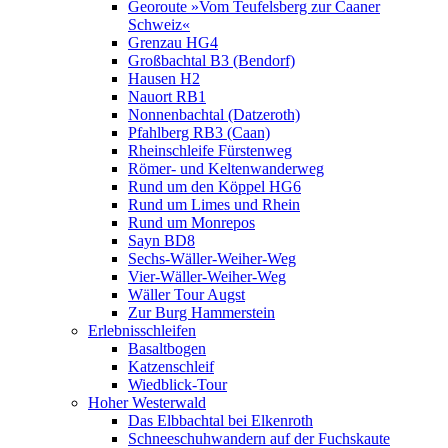
Georoute »Vom Teufelsberg zur Caaner
Schweiz«
Grenzau HG4
Großbachtal B3 (Bendorf)
Hausen H2
Nauort RB1
Nonnenbachtal (Datzeroth)
Pfahlberg RB3 (Caan)
Rheinschleife Fürstenweg
Römer- und Keltenwanderweg
Rund um den Köppel HG6
Rund um Limes und Rhein
Rund um Monrepos
Sayn BD8
Sechs-Wäller-Weiher-Weg
Vier-Wäller-Weiher-Weg
Wäller Tour Augst
Zur Burg Hammerstein
Erlebnisschleifen
Basaltbogen
Katzenschleif
Wiedblick-Tour
Hoher Westerwald
Das Elbbachtal bei Elkenroth
Schneeschuhwandern auf der Fuchskaute