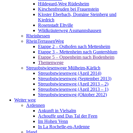
Hildegard-Weg Rüdesheim
Kirschenfreuden bei Frauenstein
Kloster Eberbach, Domäne Steinberg und
Kiedrich
Rosenstadt Eltville
Wildkräuterweg Assmannshausen
Rheinhessen
RheinTerrassenWeg
Etappe 2 – Osthofen nach Mettenheim
Etappe 3 – Mettenheim nach Guntersblum
Etappe 5 – Oppenheim nach Bodenheim
Themenwege
Streuobstwiesenwege Mülheim-Kärlich
Streuobstwiesenweg (April 2014)
Streuobstwiesenweg (September 2013)
Streuobstwiesenweg (April 2013 – 2)
Streuobstwiesenweg (April 2013 – 1)
Streuobstwiesenweg (Oktober 2012)
Weiter weg
Ardennen
Ankunft in Vielsalm
Achouffe und Das Tal der Feen
Im Hohen Venn
In La Rochelle-en-Ardenne
Irland