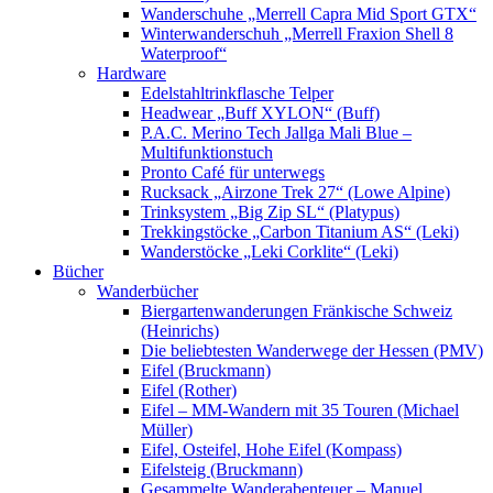
Wanderschuhe „Merrell Capra Mid Sport GTX“
Winterwanderschuh „Merrell Fraxion Shell 8
Waterproof“
Hardware
Edelstahltrinkflasche Telper
Headwear „Buff XYLON“ (Buff)
P.A.C. Merino Tech Jallga Mali Blue –
Multifunktionstuch
Pronto Café für unterwegs
Rucksack „Airzone Trek 27“ (Lowe Alpine)
Trinksystem „Big Zip SL“ (Platypus)
Trekkingstöcke „Carbon Titanium AS“ (Leki)
Wanderstöcke „Leki Corklite“ (Leki)
Bücher
Wanderbücher
Biergartenwanderungen Fränkische Schweiz
(Heinrichs)
Die beliebtesten Wanderwege der Hessen (PMV)
Eifel (Bruckmann)
Eifel (Rother)
Eifel – MM-Wandern mit 35 Touren (Michael
Müller)
Eifel, Osteifel, Hohe Eifel (Kompass)
Eifelsteig (Bruckmann)
Gesammelte Wanderabenteuer – Manuel