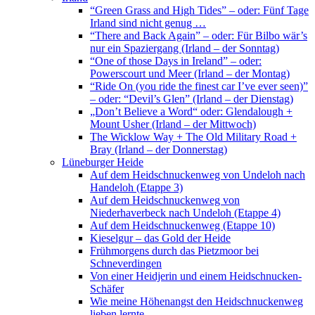
“Green Grass and High Tides” – oder: Fünf Tage
Irland sind nicht genug …
“There and Back Again” – oder: Für Bilbo wär’s
nur ein Spaziergang (Irland – der Sonntag)
“One of those Days in Ireland” – oder:
Powerscourt und Meer (Irland – der Montag)
“Ride On (you ride the finest car I’ve ever seen)”
– oder: “Devil’s Glen” (Irland – der Dienstag)
„Don’t Believe a Word“ oder: Glendalough +
Mount Usher (Irland – der Mittwoch)
The Wicklow Way + The Old Military Road +
Bray (Irland – der Donnerstag)
Lüneburger Heide
Auf dem Heidschnuckenweg von Undeloh nach
Handeloh (Etappe 3)
Auf dem Heidschnuckenweg von
Niederhaverbeck nach Undeloh (Etappe 4)
Auf dem Heidschnuckenweg (Etappe 10)
Kieselgur – das Gold der Heide
Frühmorgens durch das Pietzmoor bei
Schneverdingen
Von einer Heidjerin und einem Heidschnucken-
Schäfer
Wie meine Höhenangst den Heidschnuckenweg
lieben lernte