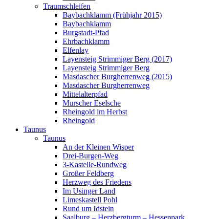
Traumschleifen
Baybachklamm (Frühjahr 2015)
Baybachklamm
Burgstadt-Pfad
Ehrbachklamm
Elfenlay
Layensteig Strimmiger Berg (2017)
Layensteig Strimmiger Berg
Masdascher Burgherrenweg (2015)
Masdascher Burgherrenweg
Mittelalterpfad
Murscher Eselsche
Rheingold im Herbst
Rheingold
Taunus
Taunus
An der Kleinen Wisper
Drei-Burgen-Weg
3-Kastelle-Rundweg
Großer Feldberg
Herzweg des Friedens
Im Usinger Land
Limeskastell Pohl
Rund um Idstein
Saalburg – Herzbergturm – Hessenpark