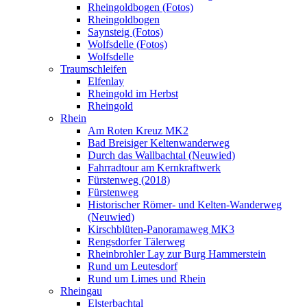
Rheingoldbogen (Fotos)
Rheingoldbogen
Saynsteig (Fotos)
Wolfsdelle (Fotos)
Wolfsdelle
Traumschleifen
Elfenlay
Rheingold im Herbst
Rheingold
Rhein
Am Roten Kreuz MK2
Bad Breisiger Keltenwanderweg
Durch das Wallbachtal (Neuwied)
Fahrradtour am Kernkraftwerk
Fürstenweg (2018)
Fürstenweg
Historischer Römer- und Kelten-Wanderweg
(Neuwied)
Kirschblüten-Panoramaweg MK3
Rengsdorfer Tälerweg
Rheinbrohler Lay zur Burg Hammerstein
Rund um Leutesdorf
Rund um Limes und Rhein
Rheingau
Elsterbachtal