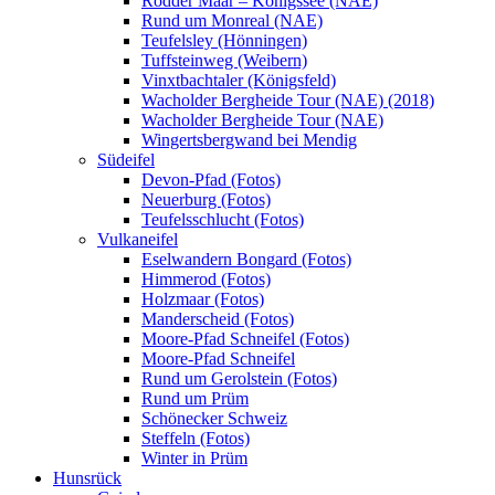
Rodder Maar – Königssee (NAE)
Rund um Monreal (NAE)
Teufelsley (Hönningen)
Tuffsteinweg (Weibern)
Vinxtbachtaler (Königsfeld)
Wacholder Bergheide Tour (NAE) (2018)
Wacholder Bergheide Tour (NAE)
Wingertsbergwand bei Mendig
Südeifel
Devon-Pfad (Fotos)
Neuerburg (Fotos)
Teufelsschlucht (Fotos)
Vulkaneifel
Eselwandern Bongard (Fotos)
Himmerod (Fotos)
Holzmaar (Fotos)
Manderscheid (Fotos)
Moore-Pfad Schneifel (Fotos)
Moore-Pfad Schneifel
Rund um Gerolstein (Fotos)
Rund um Prüm
Schönecker Schweiz
Steffeln (Fotos)
Winter in Prüm
Hunsrück