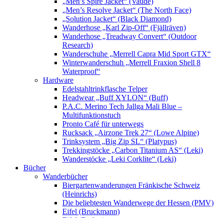
„Men’s Spire Jacket“ (Vaude)
„Men’s Resolve Jacket“ (The North Face)
„Solution Jacket“ (Black Diamond)
Wanderhose „Karl Zip-Off“ (Fjällräven)
Wanderhose „Treadway Convert“ (Outdoor
Research)
Wanderschuhe „Merrell Capra Mid Sport GTX“
Winterwanderschuh „Merrell Fraxion Shell 8
Waterproof“
Hardware
Edelstahltrinkflasche Telper
Headwear „Buff XYLON“ (Buff)
P.A.C. Merino Tech Jallga Mali Blue –
Multifunktionstuch
Pronto Café für unterwegs
Rucksack „Airzone Trek 27“ (Lowe Alpine)
Trinksystem „Big Zip SL“ (Platypus)
Trekkingstöcke „Carbon Titanium AS“ (Leki)
Wanderstöcke „Leki Corklite“ (Leki)
Bücher
Wanderbücher
Biergartenwanderungen Fränkische Schweiz
(Heinrichs)
Die beliebtesten Wanderwege der Hessen (PMV)
Eifel (Bruckmann)