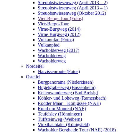
Streuobstwiesenweg (April 2013 – 2)
Streuobstwiesenweg (April 2013 – 1)
Streuobstwiesenweg (Oktober 2012)
Vier-Berge-Tour (Fotos)
Vier-Berge-Tour
Virne-Burgweg (2014)
Virne-Burgweg (2012)
Vulkanpfad (Fotos)
Vulkanpfad
Wacholderweg (2017)
Wacholderweg
Wacholderweg
Nordeifel
Narzissenroute (Fotos)
Osteifel
Burgpanorama (Niederzissen)
Hügelgräberweg (Bassenheim)
Keltenwanderweg (Bad Breisig)
Köhler- und Loheweg (Ramersbach)
Rodder Maar – Königssee (NAE)
Rund um Monreal (NAE)
Teufelsley (Hönningen)
Tuffsteinweg (Weibern)
Vinxtbachtaler (Königsfeld)
Wacholder Bergheide Tour (NAE) (2018)