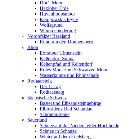
Dör’t Moor
Haxloher Erde
Huvenhoopsmoor
Kempowskis Idylle
Wolfsgrund
Wümmeniederung
Nordpfälzer Bergland
Rund um den Donnersberg
Rhön
Extratour Ulmenstein
Keltendorf Sünna
Keltenpfad und Keltendorf
Rotes Moor zum Schwarzen Moor
Wasserkuppe und Rhönschafe
Rothaarsteig
Der 1. Tag
Rothaarsteig
Sächsische Schweiz
Bastei und Elbsandsteingebirge
Elbresidenz Bad Schandau
Schrammsteine
Sauerland
Schnee auf der Niedersfelder Hochheide
Schnee in Schanze
Winter auf dem Ettelsberg