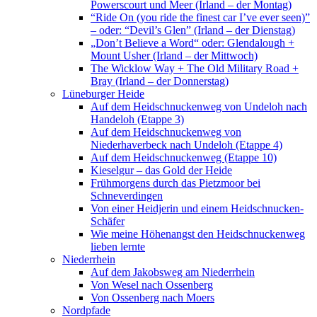
Powerscourt und Meer (Irland – der Montag)
“Ride On (you ride the finest car I’ve ever seen)”
– oder: “Devil’s Glen” (Irland – der Dienstag)
„Don’t Believe a Word“ oder: Glendalough +
Mount Usher (Irland – der Mittwoch)
The Wicklow Way + The Old Military Road +
Bray (Irland – der Donnerstag)
Lüneburger Heide
Auf dem Heidschnuckenweg von Undeloh nach
Handeloh (Etappe 3)
Auf dem Heidschnuckenweg von
Niederhaverbeck nach Undeloh (Etappe 4)
Auf dem Heidschnuckenweg (Etappe 10)
Kieselgur – das Gold der Heide
Frühmorgens durch das Pietzmoor bei
Schneverdingen
Von einer Heidjerin und einem Heidschnucken-
Schäfer
Wie meine Höhenangst den Heidschnuckenweg
lieben lernte
Niederrhein
Auf dem Jakobsweg am Niederrhein
Von Wesel nach Ossenberg
Von Ossenberg nach Moers
Nordpfade