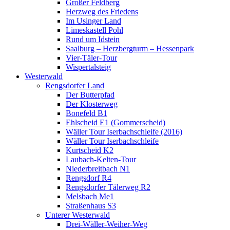
Großer Feldberg
Herzweg des Friedens
Im Usinger Land
Limeskastell Pohl
Rund um Idstein
Saalburg – Herzbergturm – Hessenpark
Vier-Täler-Tour
Wispertalsteig
Westerwald
Rengsdorfer Land
Der Butterpfad
Der Klosterweg
Bonefeld B1
Ehlscheid E1 (Gommerscheid)
Wäller Tour Iserbachschleife (2016)
Wäller Tour Iserbachschleife
Kurtscheid K2
Laubach-Kelten-Tour
Niederbreitbach N1
Rengsdorf R4
Rengsdorfer Tälerweg R2
Melsbach Me1
Straßenhaus S3
Unterer Westerwald
Drei-Wäller-Weiher-Weg