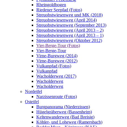
Rheingoldbogen
Riedener Seepfad (Fotos)
Streuobstwiesenweg und MK (2018)
Streuobstwiesenweg (April 2014)
Streuobstwiesenweg (September 2013)
Streuobstwiesenweg (April 2013 – 2)
Streuobstwiesenweg (April 2013 – 1)
Streuobstwiesenweg (Oktober 2012)
Vier-Berge-Tour (Fotos)
Vier-Berge-Tour
Virne-Burgweg (2014)
Virne-Burgweg (2012)
Vulkanpfad (Fotos)
Vulkanpfad
Wacholderweg (2017)
Wacholderweg
Wacholderweg
Nordeifel
Narzissenroute (Fotos)
Osteifel
Burgpanorama (Niederzissen)
Hügelgräberweg (Bassenheim)
Keltenwanderweg (Bad Breisig)
Köhler- und Loheweg (Ramersbach)