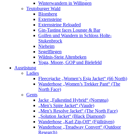
Winterwandern in Willingen
Teutoburger Wald
Blomberg
Externsteine
Externsteine Reloaded
Gin-Tasting faces Lounge & Bar
Golfen und Wandern in Schloss Holte-
Stukenbrock
Nieheim
Segelfliegen
Wildnis-Steig Altenbeken
Yoga, Moore, GOP und Bielefeld
Ausrüstung
Ladies
Fleecejacke „Women‘s Esja Jacket“ (66 North)
Wanderhose „Women’s Trekker Pant“ (The
North Face)
Gents
Jacke „Falkestind Hybrid“ (Norrøna)
„Men’s Spire Jacket“ (Vaude)
„Men’s Resolve Jacket“ (The North Face)
„Solution Jacket“ (Black Diamond)
Wanderhose „Karl Zip-Off“ (Fjällräven)
Wanderhose „Treadway Convert“ (Outdoor
Research)