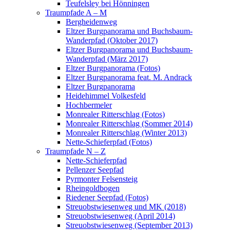
Teufelsley bei Hönningen
Traumpfade A – M
Bergheidenweg
Eltzer Burgpanorama und Buchsbaum-
Wanderpfad (Oktober 2017)
Eltzer Burgpanorama und Buchsbaum-
Wanderpfad (März 2017)
Eltzer Burgpanorama (Fotos)
Eltzer Burgpanorama feat. M. Andrack
Eltzer Burgpanorama
Heidehimmel Volkesfeld
Hochbermeler
Monrealer Ritterschlag (Fotos)
Monrealer Ritterschlag (Sommer 2014)
Monrealer Ritterschlag (Winter 2013)
Nette-Schieferpfad (Fotos)
Traumpfade N – Z
Nette-Schieferpfad
Pellenzer Seepfad
Pyrmonter Felsensteig
Rheingoldbogen
Riedener Seepfad (Fotos)
Streuobstwiesenweg und MK (2018)
Streuobstwiesenweg (April 2014)
Streuobstwiesenweg (September 2013)