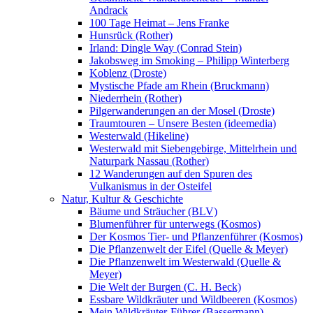
Andrack
100 Tage Heimat – Jens Franke
Hunsrück (Rother)
Irland: Dingle Way (Conrad Stein)
Jakobsweg im Smoking – Philipp Winterberg
Koblenz (Droste)
Mystische Pfade am Rhein (Bruckmann)
Niederrhein (Rother)
Pilgerwanderungen an der Mosel (Droste)
Traumtouren – Unsere Besten (ideemedia)
Westerwald (Hikeline)
Westerwald mit Siebengebirge, Mittelrhein und
Naturpark Nassau (Rother)
12 Wanderungen auf den Spuren des
Vulkanismus in der Osteifel
Natur, Kultur & Geschichte
Bäume und Sträucher (BLV)
Blumenführer für unterwegs (Kosmos)
Der Kosmos Tier- und Pflanzenführer (Kosmos)
Die Pflanzenwelt der Eifel (Quelle & Meyer)
Die Pflanzenwelt im Westerwald (Quelle &
Meyer)
Die Welt der Burgen (C. H. Beck)
Essbare Wildkräuter und Wildbeeren (Kosmos)
Mein Wildkräuter-Führer (Bassermann)