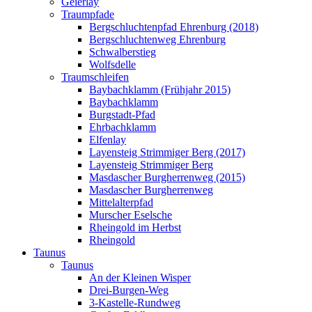
Geierlay
Traumpfade
Bergschluchtenpfad Ehrenburg (2018)
Bergschluchtenweg Ehrenburg
Schwalberstieg
Wolfsdelle
Traumschleifen
Baybachklamm (Frühjahr 2015)
Baybachklamm
Burgstadt-Pfad
Ehrbachklamm
Elfenlay
Layensteig Strimmiger Berg (2017)
Layensteig Strimmiger Berg
Masdascher Burgherrenweg (2015)
Masdascher Burgherrenweg
Mittelalterpfad
Murscher Eselsche
Rheingold im Herbst
Rheingold
Taunus
Taunus
An der Kleinen Wisper
Drei-Burgen-Weg
3-Kastelle-Rundweg