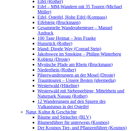
Eifel (Rother)
Eifel – MM-Wandern mit 35 Touren (Michael
Müller)
Eifel, Osteifel, Hohe Eifel (Kompass)
Eifelsteig (Bruckmann)
Gesammelte Wanderabenteuer – Manuel
Andrack
100 Tage Heimat – Jens Franke
Hunsrück (Rother)
Irland: Dingle Way (Conrad Stein)
Jakobsweg im Smoking – Philipp Winterberg
Koblenz (Droste)
Mystische Pfade am Rhein (Bruckmann)
Niederrhein (Rother)
Pilgerwanderungen an der Mosel (Droste)
Traumtouren – Unsere Besten (ideemedia)
Westerwald (Hikeline)
Westerwald mit Siebengebirge, Mittelrhein und
Naturpark Nassau (Rother)
12 Wanderungen auf den Spuren des
Vulkanismus in der Osteifel
Natur, Kultur & Geschichte
Bäume und Sträucher (BLV)
Blumenführer für unterwegs (Kosmos)
Der Kosmos Tier- und Pflanzenführer (Kosmos)