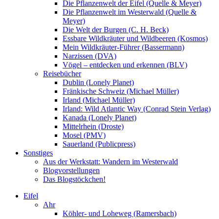
Die Pflanzenwelt der Eifel (Quelle & Meyer)
Die Pflanzenwelt im Westerwald (Quelle &
Meyer)
Die Welt der Burgen (C. H. Beck)
Essbare Wildkräuter und Wildbeeren (Kosmos)
Mein Wildkräuter-Führer (Bassermann)
Narzissen (DVA)
Vögel – entdecken und erkennen (BLV)
Reisebücher
Dublin (Lonely Planet)
Fränkische Schweiz (Michael Müller)
Irland (Michael Müller)
Irland: Wild Atlantic Way (Conrad Stein Verlag)
Kanada (Lonely Planet)
Mittelrhein (Droste)
Mosel (PMV)
Sauerland (Publicpress)
Sonstiges
Aus der Werkstatt: Wandern im Westerwald
Blogvorstellungen
Das Blogstöckchen!
Eifel
Ahr
Köhler- und Loheweg (Ramersbach)