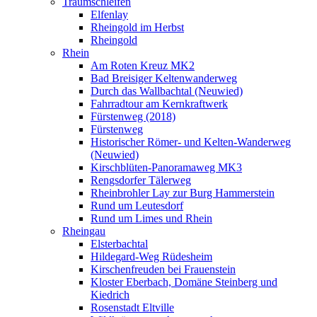
Traumschleifen
Elfenlay
Rheingold im Herbst
Rheingold
Rhein
Am Roten Kreuz MK2
Bad Breisiger Keltenwanderweg
Durch das Wallbachtal (Neuwied)
Fahrradtour am Kernkraftwerk
Fürstenweg (2018)
Fürstenweg
Historischer Römer- und Kelten-Wanderweg
(Neuwied)
Kirschblüten-Panoramaweg MK3
Rengsdorfer Tälerweg
Rheinbrohler Lay zur Burg Hammerstein
Rund um Leutesdorf
Rund um Limes und Rhein
Rheingau
Elsterbachtal
Hildegard-Weg Rüdesheim
Kirschenfreuden bei Frauenstein
Kloster Eberbach, Domäne Steinberg und
Kiedrich
Rosenstadt Eltville