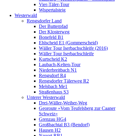
Vier-Täler-Tour
Wispertalsteig
Westerwald
Rengsdorfer Land
Der Butterpfad
Der Klosterweg
Bonefeld B1
Ehlscheid E1 (Gommerscheid)
Wäller Tour Iserbachschleife (2016)
Wäller Tour Iserbachschleife
Kurtscheid K2
Laubach-Kelten-Tour
Niederbreitbach N1
Rengsdorf R4
Rengsdorfer Tälerweg R2
Melsbach Me1
Straßenhaus S3
Unterer Westerwald
Drei-Wäller-Weiher-Weg
Georoute »Vom Teufelsberg zur Caaner
Schweiz«
Grenzau HG4
Großbachtal B3 (Bendorf)
Hausen H2
Nauort RB1