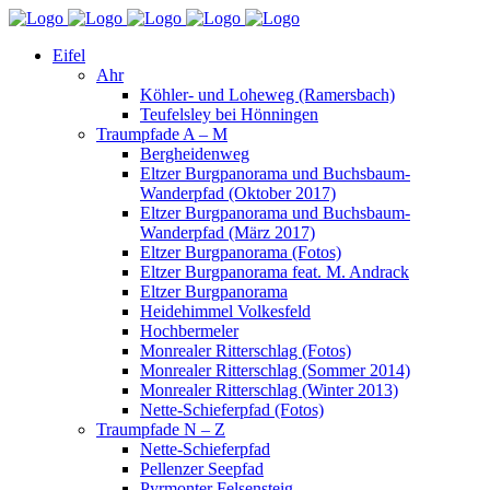
Eifel
Ahr
Köhler- und Loheweg (Ramersbach)
Teufelsley bei Hönningen
Traumpfade A – M
Bergheidenweg
Eltzer Burgpanorama und Buchsbaum-
Wanderpfad (Oktober 2017)
Eltzer Burgpanorama und Buchsbaum-
Wanderpfad (März 2017)
Eltzer Burgpanorama (Fotos)
Eltzer Burgpanorama feat. M. Andrack
Eltzer Burgpanorama
Heidehimmel Volkesfeld
Hochbermeler
Monrealer Ritterschlag (Fotos)
Monrealer Ritterschlag (Sommer 2014)
Monrealer Ritterschlag (Winter 2013)
Nette-Schieferpfad (Fotos)
Traumpfade N – Z
Nette-Schieferpfad
Pellenzer Seepfad
Pyrmonter Felsensteig