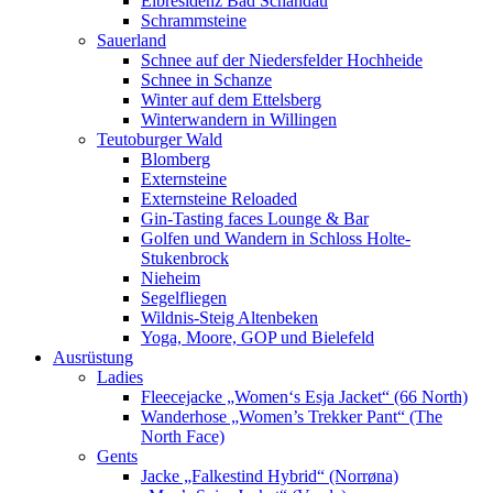
Elbresidenz Bad Schandau
Schrammsteine
Sauerland
Schnee auf der Niedersfelder Hochheide
Schnee in Schanze
Winter auf dem Ettelsberg
Winterwandern in Willingen
Teutoburger Wald
Blomberg
Externsteine
Externsteine Reloaded
Gin-Tasting faces Lounge & Bar
Golfen und Wandern in Schloss Holte-
Stukenbrock
Nieheim
Segelfliegen
Wildnis-Steig Altenbeken
Yoga, Moore, GOP und Bielefeld
Ausrüstung
Ladies
Fleecejacke „Women‘s Esja Jacket“ (66 North)
Wanderhose „Women’s Trekker Pant“ (The
North Face)
Gents
Jacke „Falkestind Hybrid“ (Norrøna)