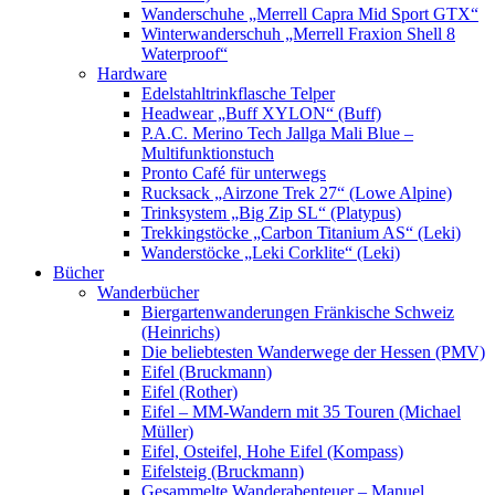
Wanderschuhe „Merrell Capra Mid Sport GTX“
Winterwanderschuh „Merrell Fraxion Shell 8
Waterproof“
Hardware
Edelstahltrinkflasche Telper
Headwear „Buff XYLON“ (Buff)
P.A.C. Merino Tech Jallga Mali Blue –
Multifunktionstuch
Pronto Café für unterwegs
Rucksack „Airzone Trek 27“ (Lowe Alpine)
Trinksystem „Big Zip SL“ (Platypus)
Trekkingstöcke „Carbon Titanium AS“ (Leki)
Wanderstöcke „Leki Corklite“ (Leki)
Bücher
Wanderbücher
Biergartenwanderungen Fränkische Schweiz
(Heinrichs)
Die beliebtesten Wanderwege der Hessen (PMV)
Eifel (Bruckmann)
Eifel (Rother)
Eifel – MM-Wandern mit 35 Touren (Michael
Müller)
Eifel, Osteifel, Hohe Eifel (Kompass)
Eifelsteig (Bruckmann)
Gesammelte Wanderabenteuer – Manuel