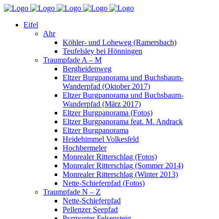
Eifel
Ahr
Köhler- und Loheweg (Ramersbach)
Teufelsley bei Hönningen
Traumpfade A – M
Bergheidenweg
Eltzer Burgpanorama und Buchsbaum-
Wanderpfad (Oktober 2017)
Eltzer Burgpanorama und Buchsbaum-
Wanderpfad (März 2017)
Eltzer Burgpanorama (Fotos)
Eltzer Burgpanorama feat. M. Andrack
Eltzer Burgpanorama
Heidehimmel Volkesfeld
Hochbermeler
Monrealer Ritterschlag (Fotos)
Monrealer Ritterschlag (Sommer 2014)
Monrealer Ritterschlag (Winter 2013)
Nette-Schieferpfad (Fotos)
Traumpfade N – Z
Nette-Schieferpfad
Pellenzer Seepfad
Pyrmonter Felsensteig