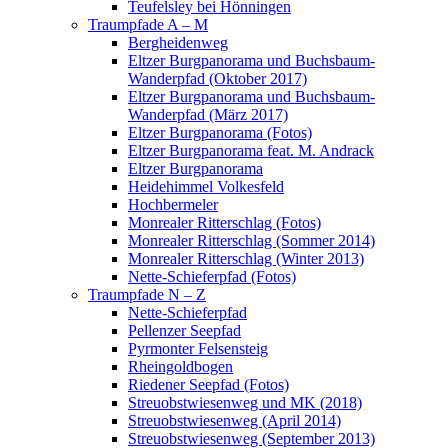
Teufelsley bei Hönningen
Traumpfade A – M
Bergheidenweg
Eltzer Burgpanorama und Buchsbaum-
Wanderpfad (Oktober 2017)
Eltzer Burgpanorama und Buchsbaum-
Wanderpfad (März 2017)
Eltzer Burgpanorama (Fotos)
Eltzer Burgpanorama feat. M. Andrack
Eltzer Burgpanorama
Heidehimmel Volkesfeld
Hochbermeler
Monrealer Ritterschlag (Fotos)
Monrealer Ritterschlag (Sommer 2014)
Monrealer Ritterschlag (Winter 2013)
Nette-Schieferpfad (Fotos)
Traumpfade N – Z
Nette-Schieferpfad
Pellenzer Seepfad
Pyrmonter Felsensteig
Rheingoldbogen
Riedener Seepfad (Fotos)
Streuobstwiesenweg und MK (2018)
Streuobstwiesenweg (April 2014)
Streuobstwiesenweg (September 2013)