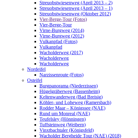
Streuobstwiesenweg (April 2013 – 2)
Streuobstwiesenweg (April 2013 – 1)
Streuobstwiesenweg (Oktober 2012)
Vier-Berge-Tour (Fotos)
Vier-Berge-Tour
Virne-Burgweg (2014)
Virne-Burgweg (2012)
Vulkanpfad (Fotos)
Vulkanpfad
Wacholderweg (2017)
Wacholderweg
Wacholderweg
Nordeifel
Narzissenroute (Fotos)
Osteifel
Burgpanorama (Niederzissen)
Hügelgräberweg (Bassenheim)
Keltenwanderweg (Bad Breisig)
Köhler- und Loheweg (Ramersbach)
Rodder Maar – Königssee (NAE)
Rund um Monreal (NAE)
Teufelsley (Hönningen)
Tuffsteinweg (Weibern)
Vinxtbachtaler (Königsfeld)
Wacholder Bergheide Tour (NAE) (2018)