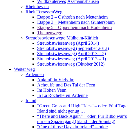
Wildkräuterweg Assmannshausen
Rheinhessen
RheinTerrassenWeg
Etappe 2 – Osthofen nach Mettenheim
Etappe 3 – Mettenheim nach Guntersblum
Etappe 5 – Oppenheim nach Bodenheim
Themenwege
Streuobstwiesenwege Mülheim-Kärlich
Streuobstwiesenweg (April 2014)
Streuobstwiesenweg (September 2013)
Streuobstwiesenweg (April 2013 – 2)
Streuobstwiesenweg (April 2013 – 1)
Streuobstwiesenweg (Oktober 2012)
Weiter weg
Ardennen
Ankunft in Vielsalm
Achouffe und Das Tal der Feen
Im Hohen Venn
In La Rochelle-en-Ardenne
Irland
“Green Grass and High Tides” – oder: Fünf Tage
Irland sind nicht genug …
“There and Back Again” – oder: Für Bilbo wär’s
nur ein Spaziergang (Irland – der Sonntag)
“One of those Days in Ireland” – oder: