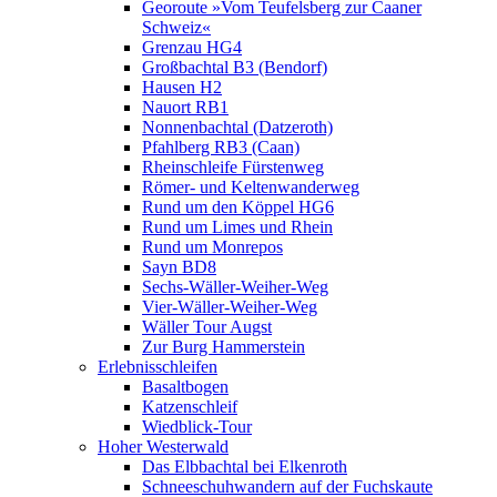
Georoute »Vom Teufelsberg zur Caaner
Schweiz«
Grenzau HG4
Großbachtal B3 (Bendorf)
Hausen H2
Nauort RB1
Nonnenbachtal (Datzeroth)
Pfahlberg RB3 (Caan)
Rheinschleife Fürstenweg
Römer- und Keltenwanderweg
Rund um den Köppel HG6
Rund um Limes und Rhein
Rund um Monrepos
Sayn BD8
Sechs-Wäller-Weiher-Weg
Vier-Wäller-Weiher-Weg
Wäller Tour Augst
Zur Burg Hammerstein
Erlebnisschleifen
Basaltbogen
Katzenschleif
Wiedblick-Tour
Hoher Westerwald
Das Elbbachtal bei Elkenroth
Schneeschuhwandern auf der Fuchskaute