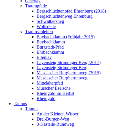
Geierlay
Traumpfade
Bergschluchtenpfad Ehrenburg (2018)
Bergschluchtenweg Ehrenburg
Schwalberstieg
Wolfsdelle
Traumschleifen
Baybachklamm (Frühjahr 2015)
Baybachklamm
Burgstadt-Pfad
Ehrbachklamm
Elfenlay
Layensteig Strimmiger Berg (2017)
Layensteig Strimmiger Berg
Masdascher Burgherrenweg (2015)
Masdascher Burgherrenweg
Mittelalterpfad
Murscher Eselsche
Rheingold im Herbst
Rheingold
Taunus
Taunus
An der Kleinen Wisper
Drei-Burgen-Weg
3-Kastelle-Rundweg