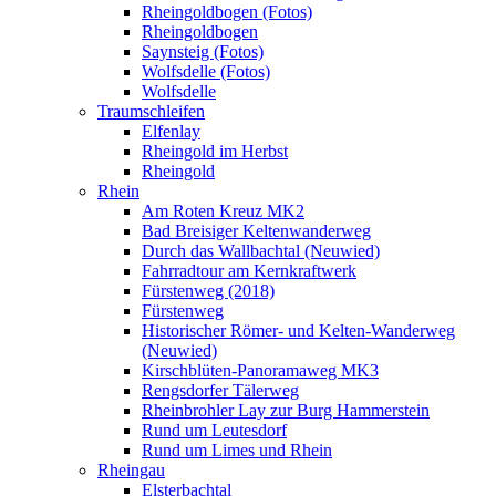
Rheingoldbogen (Fotos)
Rheingoldbogen
Saynsteig (Fotos)
Wolfsdelle (Fotos)
Wolfsdelle
Traumschleifen
Elfenlay
Rheingold im Herbst
Rheingold
Rhein
Am Roten Kreuz MK2
Bad Breisiger Keltenwanderweg
Durch das Wallbachtal (Neuwied)
Fahrradtour am Kernkraftwerk
Fürstenweg (2018)
Fürstenweg
Historischer Römer- und Kelten-Wanderweg
(Neuwied)
Kirschblüten-Panoramaweg MK3
Rengsdorfer Tälerweg
Rheinbrohler Lay zur Burg Hammerstein
Rund um Leutesdorf
Rund um Limes und Rhein
Rheingau
Elsterbachtal