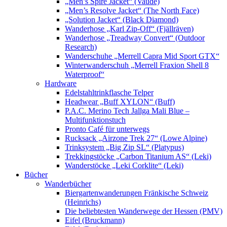
„Men’s Spire Jacket“ (Vaude)
„Men’s Resolve Jacket“ (The North Face)
„Solution Jacket“ (Black Diamond)
Wanderhose „Karl Zip-Off“ (Fjällräven)
Wanderhose „Treadway Convert“ (Outdoor
Research)
Wanderschuhe „Merrell Capra Mid Sport GTX“
Winterwanderschuh „Merrell Fraxion Shell 8
Waterproof“
Hardware
Edelstahltrinkflasche Telper
Headwear „Buff XYLON“ (Buff)
P.A.C. Merino Tech Jallga Mali Blue –
Multifunktionstuch
Pronto Café für unterwegs
Rucksack „Airzone Trek 27“ (Lowe Alpine)
Trinksystem „Big Zip SL“ (Platypus)
Trekkingstöcke „Carbon Titanium AS“ (Leki)
Wanderstöcke „Leki Corklite“ (Leki)
Bücher
Wanderbücher
Biergartenwanderungen Fränkische Schweiz
(Heinrichs)
Die beliebtesten Wanderwege der Hessen (PMV)
Eifel (Bruckmann)