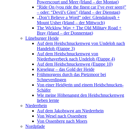
Powerscourt und Meer (Irland – der Montag)
“Ride On (you ride the finest car I’ve ever seen)”
– oder: “Devil’s Glen” (Irland – der Dienstag)
„Don’t Believe a Word“ oder: Glendalough +
Mount Usher (Irland – der Mittwoch)
The Wicklow Way + The Old Military Road +
Bray (Irland – der Donnerstag)
Lüneburger Heide
Auf dem Heidschnuckenweg von Undeloh nach
Handeloh (Etappe 3)
Auf dem Heidschnuckenweg von
Niederhaverbeck nach Undeloh (Etappe 4)
Auf dem Heidschnuckenweg (Etappe 10)
Kieselgur – das Gold der Heide
Frühmorgens durch das Pietzmoor bei
Schneverdingen
Von einer Heidjerin und einem Heidschnucken-
Schäfer
Wie meine Höhenangst den Heidschnuckenweg
lieben lernte
Niederrhein
Auf dem Jakobsweg am Niederrhein
Von Wesel nach Ossenberg
Von Ossenberg nach Moers
Nordpfade