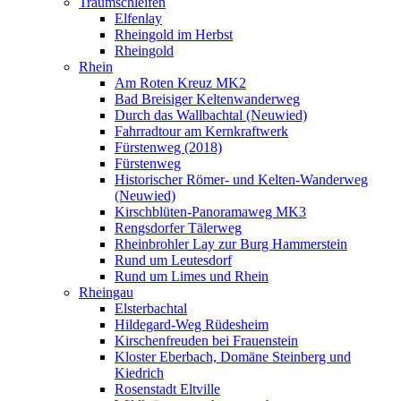
Traumschleifen
Elfenlay
Rheingold im Herbst
Rheingold
Rhein
Am Roten Kreuz MK2
Bad Breisiger Keltenwanderweg
Durch das Wallbachtal (Neuwied)
Fahrradtour am Kernkraftwerk
Fürstenweg (2018)
Fürstenweg
Historischer Römer- und Kelten-Wanderweg
(Neuwied)
Kirschblüten-Panoramaweg MK3
Rengsdorfer Tälerweg
Rheinbrohler Lay zur Burg Hammerstein
Rund um Leutesdorf
Rund um Limes und Rhein
Rheingau
Elsterbachtal
Hildegard-Weg Rüdesheim
Kirschenfreuden bei Frauenstein
Kloster Eberbach, Domäne Steinberg und
Kiedrich
Rosenstadt Eltville