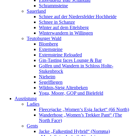
Elbresidenz Bad Schandau
Schrammsteine
Sauerland
Schnee auf der Niedersfelder Hochheide
Schnee in Schanze
Winter auf dem Ettelsberg
Winterwandern in Willingen
Teutoburger Wald
Blomberg
Externsteine
Externsteine Reloaded
Gin-Tasting faces Lounge & Bar
Golfen und Wandern in Schloss Holte-
Stukenbrock
Nieheim
Segelfliegen
Wildnis-Steig Altenbeken
Yoga, Moore, GOP und Bielefeld
Ausrüstung
Ladies
Fleecejacke „Women‘s Esja Jacket“ (66 North)
Wanderhose „Women’s Trekker Pant“ (The
North Face)
Gents
Jacke „Falkestind Hybrid“ (Norrøna)