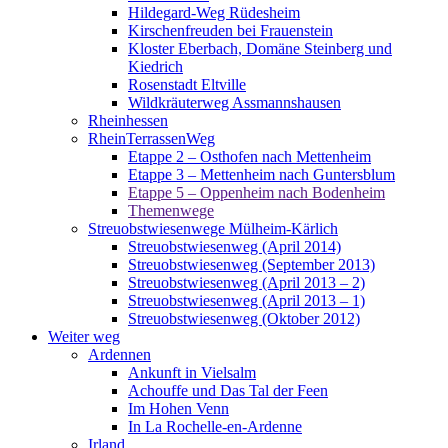
Hildegard-Weg Rüdesheim
Kirschenfreuden bei Frauenstein
Kloster Eberbach, Domäne Steinberg und
Kiedrich
Rosenstadt Eltville
Wildkräuterweg Assmannshausen
Rheinhessen
RheinTerrassenWeg
Etappe 2 – Osthofen nach Mettenheim
Etappe 3 – Mettenheim nach Guntersblum
Etappe 5 – Oppenheim nach Bodenheim
Themenwege
Streuobstwiesenwege Mülheim-Kärlich
Streuobstwiesenweg (April 2014)
Streuobstwiesenweg (September 2013)
Streuobstwiesenweg (April 2013 – 2)
Streuobstwiesenweg (April 2013 – 1)
Streuobstwiesenweg (Oktober 2012)
Weiter weg
Ardennen
Ankunft in Vielsalm
Achouffe und Das Tal der Feen
Im Hohen Venn
In La Rochelle-en-Ardenne
Irland