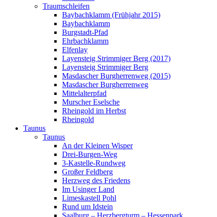
Traumschleifen
Baybachklamm (Frühjahr 2015)
Baybachklamm
Burgstadt-Pfad
Ehrbachklamm
Elfenlay
Layensteig Strimmiger Berg (2017)
Layensteig Strimmiger Berg
Masdascher Burgherrenweg (2015)
Masdascher Burgherrenweg
Mittelalterpfad
Murscher Eselsche
Rheingold im Herbst
Rheingold
Taunus
Taunus
An der Kleinen Wisper
Drei-Burgen-Weg
3-Kastelle-Rundweg
Großer Feldberg
Herzweg des Friedens
Im Usinger Land
Limeskastell Pohl
Rund um Idstein
Saalburg – Herzbergturm – Hessenpark