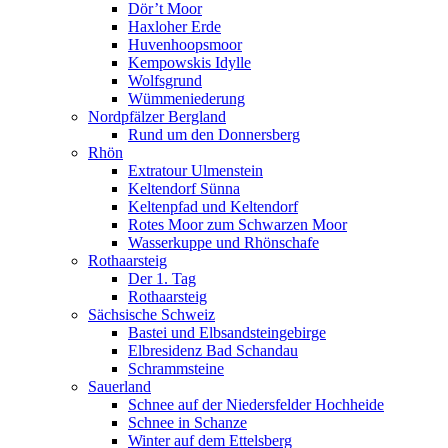
Dör’t Moor
Haxloher Erde
Huvenhoopsmoor
Kempowskis Idylle
Wolfsgrund
Wümmeniederung
Nordpfälzer Bergland
Rund um den Donnersberg
Rhön
Extratour Ulmenstein
Keltendorf Sünna
Keltenpfad und Keltendorf
Rotes Moor zum Schwarzen Moor
Wasserkuppe und Rhönschafe
Rothaarsteig
Der 1. Tag
Rothaarsteig
Sächsische Schweiz
Bastei und Elbsandsteingebirge
Elbresidenz Bad Schandau
Schrammsteine
Sauerland
Schnee auf der Niedersfelder Hochheide
Schnee in Schanze
Winter auf dem Ettelsberg