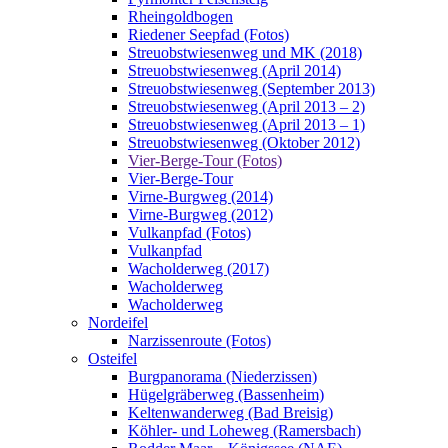
Rheingoldbogen
Riedener Seepfad (Fotos)
Streuobstwiesenweg und MK (2018)
Streuobstwiesenweg (April 2014)
Streuobstwiesenweg (September 2013)
Streuobstwiesenweg (April 2013 – 2)
Streuobstwiesenweg (April 2013 – 1)
Streuobstwiesenweg (Oktober 2012)
Vier-Berge-Tour (Fotos)
Vier-Berge-Tour
Virne-Burgweg (2014)
Virne-Burgweg (2012)
Vulkanpfad (Fotos)
Vulkanpfad
Wacholderweg (2017)
Wacholderweg
Wacholderweg
Nordeifel
Narzissenroute (Fotos)
Osteifel
Burgpanorama (Niederzissen)
Hügelgräberweg (Bassenheim)
Keltenwanderweg (Bad Breisig)
Köhler- und Loheweg (Ramersbach)