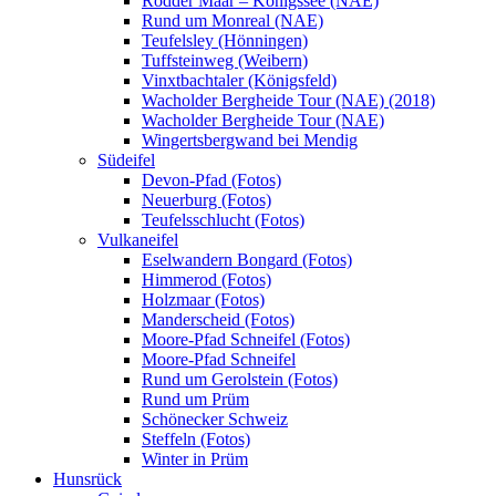
Rodder Maar – Königssee (NAE)
Rund um Monreal (NAE)
Teufelsley (Hönningen)
Tuffsteinweg (Weibern)
Vinxtbachtaler (Königsfeld)
Wacholder Bergheide Tour (NAE) (2018)
Wacholder Bergheide Tour (NAE)
Wingertsbergwand bei Mendig
Südeifel
Devon-Pfad (Fotos)
Neuerburg (Fotos)
Teufelsschlucht (Fotos)
Vulkaneifel
Eselwandern Bongard (Fotos)
Himmerod (Fotos)
Holzmaar (Fotos)
Manderscheid (Fotos)
Moore-Pfad Schneifel (Fotos)
Moore-Pfad Schneifel
Rund um Gerolstein (Fotos)
Rund um Prüm
Schönecker Schweiz
Steffeln (Fotos)
Winter in Prüm
Hunsrück