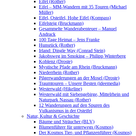
Eifel (Rother)
Eifel – MM-Wandern mit 35 Touren (Michael
Müller)
Eifel, Osteifel, Hohe Eifel (Kompass)
Eifelsteig (Bruckmann)
Gesammelte Wanderabenteuer – Manuel
Andrack
100 Tage Heimat – Jens Franke
Hunsrück (Rother)
Irland: Dingle Way (Conrad Stein)
Jakobsweg im Smoking – Philipp Winterberg
Koblenz (Droste)
Mystische Pfade am Rhein (Bruckmann)
Niederrhein (Rother)
Pilgerwanderungen an der Mosel (Droste)
Traumtouren – Unsere Besten (ideemedia)
Westerwald (Hikeline)
Westerwald mit Siebengebirge, Mittelrhein und
Naturpark Nassau (Rother)
12 Wanderungen auf den Spuren des
Vulkanismus in der Osteifel
Natur, Kultur & Geschichte
Bäume und Sträucher (BLV)
Blumenführer für unterwegs (Kosmos)
Der Kosmos Tier- und Pflanzenführer (Kosmos)