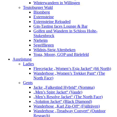
Winterwandern in Willingen
Teutoburger Wald
Blomberg
Externsteine
Externsteine Reloaded
Gin-Tasting faces Lounge & Bar
Golfen und Wandern in Schloss Holte-
Stukenbrock
Nieheim
Segelfliegen
Wildnis-Steig Altenbeken
Yoga, Moore, GOP und Bielefeld
Ausrüstung
Ladies
Fleecejacke „Women‘s Esja Jacket“ (66 North)
Wanderhose „Women’s Trekker Pant“ (The
North Face)
Gents
Jacke „Falkestind Hybrid“ (Norrøna)
„Men’s Spire Jacket“ (Vaude)
„Men’s Resolve Jacket“ (The North Face)
„Solution Jacket“ (Black Diamond)
Wanderhose „Karl Zip-Off“ (Fjällräven)
Wanderhose „Treadway Convert“ (Outdoor
Research)