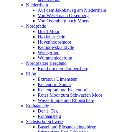
Niederrhein
Auf dem Jakobsweg am Niederrhein
Von Wesel nach Ossenberg
Von Ossenberg nach Moers
Nordpfade
Dör’t Moor
Haxloher Erde
Huvenhoopsmoor
Kempowskis Idylle
Wolfsgrund
Wümmeniederung
Nordpfälzer Bergland
Rund um den Donnersberg
Rhön
Extratour Ulmenstein
Keltendorf Sünna
Keltenpfad und Keltendorf
Rotes Moor zum Schwarzen Moor
Wasserkuppe und Rhönschafe
Rothaarsteig
Der 1. Tag
Rothaarsteig
Sächsische Schweiz
Bastei und Elbsandsteingebirge