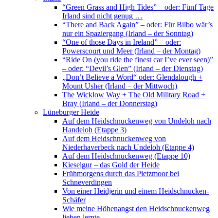
“Green Grass and High Tides” – oder: Fünf Tage
Irland sind nicht genug …
“There and Back Again” – oder: Für Bilbo wär’s
nur ein Spaziergang (Irland – der Sonntag)
“One of those Days in Ireland” – oder:
Powerscourt und Meer (Irland – der Montag)
“Ride On (you ride the finest car I’ve ever seen)”
– oder: “Devil’s Glen” (Irland – der Dienstag)
„Don’t Believe a Word“ oder: Glendalough +
Mount Usher (Irland – der Mittwoch)
The Wicklow Way + The Old Military Road +
Bray (Irland – der Donnerstag)
Lüneburger Heide
Auf dem Heidschnuckenweg von Undeloh nach
Handeloh (Etappe 3)
Auf dem Heidschnuckenweg von
Niederhaverbeck nach Undeloh (Etappe 4)
Auf dem Heidschnuckenweg (Etappe 10)
Kieselgur – das Gold der Heide
Frühmorgens durch das Pietzmoor bei
Schneverdingen
Von einer Heidjerin und einem Heidschnucken-
Schäfer
Wie meine Höhenangst den Heidschnuckenweg
lieben lernte