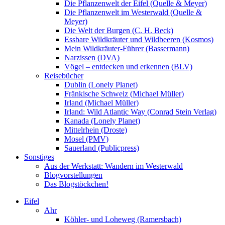
Die Pflanzenwelt der Eifel (Quelle & Meyer)
Die Pflanzenwelt im Westerwald (Quelle &
Meyer)
Die Welt der Burgen (C. H. Beck)
Essbare Wildkräuter und Wildbeeren (Kosmos)
Mein Wildkräuter-Führer (Bassermann)
Narzissen (DVA)
Vögel – entdecken und erkennen (BLV)
Reisebücher
Dublin (Lonely Planet)
Fränkische Schweiz (Michael Müller)
Irland (Michael Müller)
Irland: Wild Atlantic Way (Conrad Stein Verlag)
Kanada (Lonely Planet)
Mittelrhein (Droste)
Mosel (PMV)
Sauerland (Publicpress)
Sonstiges
Aus der Werkstatt: Wandern im Westerwald
Blogvorstellungen
Das Blogstöckchen!
Eifel
Ahr
Köhler- und Loheweg (Ramersbach)