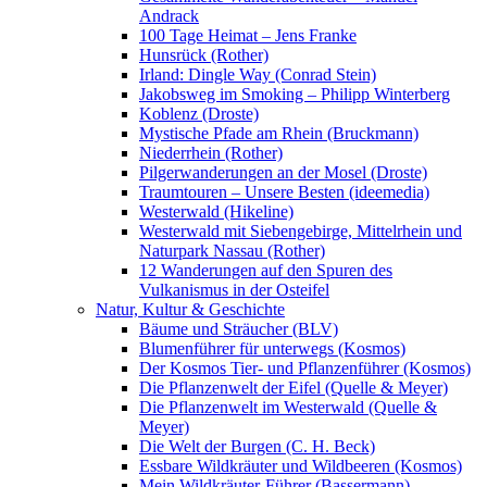
Andrack
100 Tage Heimat – Jens Franke
Hunsrück (Rother)
Irland: Dingle Way (Conrad Stein)
Jakobsweg im Smoking – Philipp Winterberg
Koblenz (Droste)
Mystische Pfade am Rhein (Bruckmann)
Niederrhein (Rother)
Pilgerwanderungen an der Mosel (Droste)
Traumtouren – Unsere Besten (ideemedia)
Westerwald (Hikeline)
Westerwald mit Siebengebirge, Mittelrhein und
Naturpark Nassau (Rother)
12 Wanderungen auf den Spuren des
Vulkanismus in der Osteifel
Natur, Kultur & Geschichte
Bäume und Sträucher (BLV)
Blumenführer für unterwegs (Kosmos)
Der Kosmos Tier- und Pflanzenführer (Kosmos)
Die Pflanzenwelt der Eifel (Quelle & Meyer)
Die Pflanzenwelt im Westerwald (Quelle &
Meyer)
Die Welt der Burgen (C. H. Beck)
Essbare Wildkräuter und Wildbeeren (Kosmos)
Mein Wildkräuter-Führer (Bassermann)