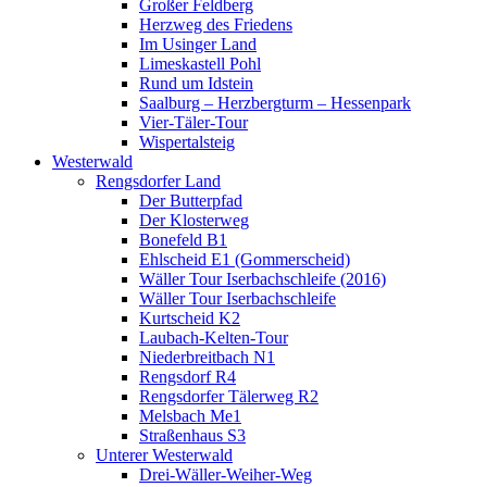
Großer Feldberg
Herzweg des Friedens
Im Usinger Land
Limeskastell Pohl
Rund um Idstein
Saalburg – Herzbergturm – Hessenpark
Vier-Täler-Tour
Wispertalsteig
Westerwald
Rengsdorfer Land
Der Butterpfad
Der Klosterweg
Bonefeld B1
Ehlscheid E1 (Gommerscheid)
Wäller Tour Iserbachschleife (2016)
Wäller Tour Iserbachschleife
Kurtscheid K2
Laubach-Kelten-Tour
Niederbreitbach N1
Rengsdorf R4
Rengsdorfer Tälerweg R2
Melsbach Me1
Straßenhaus S3
Unterer Westerwald
Drei-Wäller-Weiher-Weg