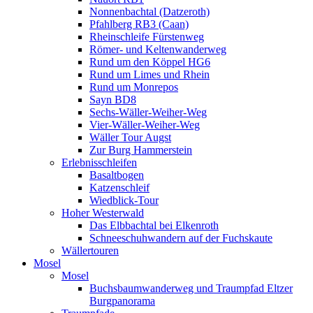
Nonnenbachtal (Datzeroth)
Pfahlberg RB3 (Caan)
Rheinschleife Fürstenweg
Römer- und Keltenwanderweg
Rund um den Köppel HG6
Rund um Limes und Rhein
Rund um Monrepos
Sayn BD8
Sechs-Wäller-Weiher-Weg
Vier-Wäller-Weiher-Weg
Wäller Tour Augst
Zur Burg Hammerstein
Erlebnisschleifen
Basaltbogen
Katzenschleif
Wiedblick-Tour
Hoher Westerwald
Das Elbbachtal bei Elkenroth
Schneeschuhwandern auf der Fuchskaute
Wällertouren
Mosel
Mosel
Buchsbaumwanderweg und Traumpfad Eltzer
Burgpanorama