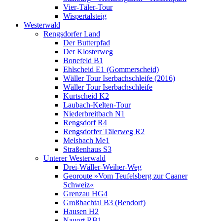
Vier-Täler-Tour
Wispertalsteig
Westerwald
Rengsdorfer Land
Der Butterpfad
Der Klosterweg
Bonefeld B1
Ehlscheid E1 (Gommerscheid)
Wäller Tour Iserbachschleife (2016)
Wäller Tour Iserbachschleife
Kurtscheid K2
Laubach-Kelten-Tour
Niederbreitbach N1
Rengsdorf R4
Rengsdorfer Tälerweg R2
Melsbach Me1
Straßenhaus S3
Unterer Westerwald
Drei-Wäller-Weiher-Weg
Georoute »Vom Teufelsberg zur Caaner
Schweiz«
Grenzau HG4
Großbachtal B3 (Bendorf)
Hausen H2
Nauort RB1