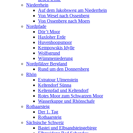
Niederrhein
Auf dem Jakobsweg am Niederrhein
Von Wesel nach Ossenberg
Von Ossenberg nach Moers
Nordpfade
Dör’t Moor
Haxloher Erde
Huvenhoopsmoor
Kempowskis Idylle
Wolfsgrund
Wümmeniederung
Nordpfälzer Bergland
Rund um den Donnersberg
Rhön
Extratour Ulmenstein
Keltendorf Sünna
Keltenpfad und Keltendorf
Rotes Moor zum Schwarzen Moor
Wasserkuppe und Rhönschafe
Rothaarsteig
Der 1. Tag
Rothaarsteig
Sächsische Schweiz
Bastei und Elbsandsteingebirge