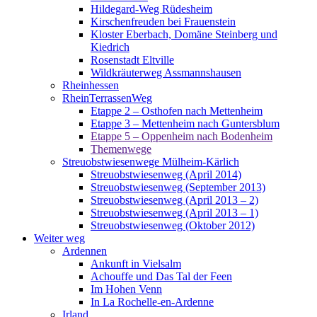
Hildegard-Weg Rüdesheim
Kirschenfreuden bei Frauenstein
Kloster Eberbach, Domäne Steinberg und
Kiedrich
Rosenstadt Eltville
Wildkräuterweg Assmannshausen
Rheinhessen
RheinTerrassenWeg
Etappe 2 – Osthofen nach Mettenheim
Etappe 3 – Mettenheim nach Guntersblum
Etappe 5 – Oppenheim nach Bodenheim
Themenwege
Streuobstwiesenwege Mülheim-Kärlich
Streuobstwiesenweg (April 2014)
Streuobstwiesenweg (September 2013)
Streuobstwiesenweg (April 2013 – 2)
Streuobstwiesenweg (April 2013 – 1)
Streuobstwiesenweg (Oktober 2012)
Weiter weg
Ardennen
Ankunft in Vielsalm
Achouffe und Das Tal der Feen
Im Hohen Venn
In La Rochelle-en-Ardenne
Irland