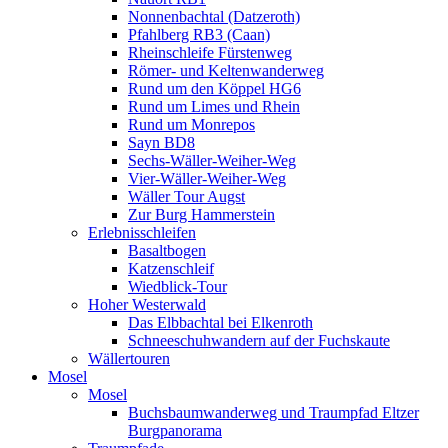
Nonnenbachtal (Datzeroth)
Pfahlberg RB3 (Caan)
Rheinschleife Fürstenweg
Römer- und Keltenwanderweg
Rund um den Köppel HG6
Rund um Limes und Rhein
Rund um Monrepos
Sayn BD8
Sechs-Wäller-Weiher-Weg
Vier-Wäller-Weiher-Weg
Wäller Tour Augst
Zur Burg Hammerstein
Erlebnisschleifen
Basaltbogen
Katzenschleif
Wiedblick-Tour
Hoher Westerwald
Das Elbbachtal bei Elkenroth
Schneeschuhwandern auf der Fuchskaute
Wällertouren
Mosel
Mosel
Buchsbaumwanderweg und Traumpfad Eltzer
Burgpanorama