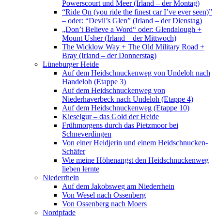
Powerscourt und Meer (Irland – der Montag)
“Ride On (you ride the finest car I’ve ever seen)”
– oder: “Devil’s Glen” (Irland – der Dienstag)
„Don’t Believe a Word“ oder: Glendalough +
Mount Usher (Irland – der Mittwoch)
The Wicklow Way + The Old Military Road +
Bray (Irland – der Donnerstag)
Lüneburger Heide
Auf dem Heidschnuckenweg von Undeloh nach
Handeloh (Etappe 3)
Auf dem Heidschnuckenweg von
Niederhaverbeck nach Undeloh (Etappe 4)
Auf dem Heidschnuckenweg (Etappe 10)
Kieselgur – das Gold der Heide
Frühmorgens durch das Pietzmoor bei
Schneverdingen
Von einer Heidjerin und einem Heidschnucken-
Schäfer
Wie meine Höhenangst den Heidschnuckenweg
lieben lernte
Niederrhein
Auf dem Jakobsweg am Niederrhein
Von Wesel nach Ossenberg
Von Ossenberg nach Moers
Nordpfade