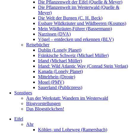
Die Pflanzenwelt der Eifel (Quelle & Meyer)
Die Pflanzenwelt im Westerwald (Quelle &
Meyer)
Die Welt der Burgen (C. H. Beck)
Essbare Wildkräuter und Wildbeeren (Kosmos)
Mein Wildkräuter-Führer (Bassermann)
Narzissen (DVA)
Vögel – entdecken und erkennen (BLV)
Reisebücher
Dublin (Lonely Planet)
Fränkische Schweiz (Michael Müller)
Irland (Michael Müller)
Irland: Wild Atlantic Way (Conrad Stein Verlag)
Kanada (Lonely Planet)
Mittelrhein (Droste)
Mosel (PMV)
Sauerland (Publicpress)
Sonstiges
Aus der Werkstatt: Wandern im Westerwald
Blogvorstellungen
Das Blogstöckchen!
Eifel
Ahr
Köhler- und Loheweg (Ramersbach)