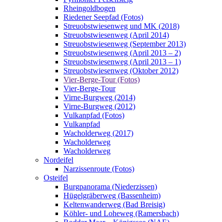
Rheingoldbogen
Riedener Seepfad (Fotos)
Streuobstwiesenweg und MK (2018)
Streuobstwiesenweg (April 2014)
Streuobstwiesenweg (September 2013)
Streuobstwiesenweg (April 2013 – 2)
Streuobstwiesenweg (April 2013 – 1)
Streuobstwiesenweg (Oktober 2012)
Vier-Berge-Tour (Fotos)
Vier-Berge-Tour
Virne-Burgweg (2014)
Virne-Burgweg (2012)
Vulkanpfad (Fotos)
Vulkanpfad
Wacholderweg (2017)
Wacholderweg
Wacholderweg
Nordeifel
Narzissenroute (Fotos)
Osteifel
Burgpanorama (Niederzissen)
Hügelgräberweg (Bassenheim)
Keltenwanderweg (Bad Breisig)
Köhler- und Loheweg (Ramersbach)