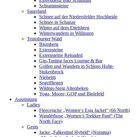
Elbresidenz Bad Schandau
Schrammsteine
Sauerland
Schnee auf der Niedersfelder Hochheide
Schnee in Schanze
Winter auf dem Ettelsberg
Winterwandern in Willingen
Teutoburger Wald
Blomberg
Externsteine
Externsteine Reloaded
Gin-Tasting faces Lounge & Bar
Golfen und Wandern in Schloss Holte-
Stukenbrock
Nieheim
Segelfliegen
Wildnis-Steig Altenbeken
Yoga, Moore, GOP und Bielefeld
Ausrüstung
Ladies
Fleecejacke „Women‘s Esja Jacket“ (66 North)
Wanderhose „Women’s Trekker Pant“ (The
North Face)
Gents
Jacke „Falkestind Hybrid“ (Norrøna)