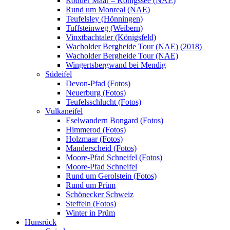
Rodder Maar – Königssee (NAE)
Rund um Monreal (NAE)
Teufelsley (Hönningen)
Tuffsteinweg (Weibern)
Vinxtbachtaler (Königsfeld)
Wacholder Bergheide Tour (NAE) (2018)
Wacholder Bergheide Tour (NAE)
Wingertsbergwand bei Mendig
Südeifel
Devon-Pfad (Fotos)
Neuerburg (Fotos)
Teufelsschlucht (Fotos)
Vulkaneifel
Eselwandern Bongard (Fotos)
Himmerod (Fotos)
Holzmaar (Fotos)
Manderscheid (Fotos)
Moore-Pfad Schneifel (Fotos)
Moore-Pfad Schneifel
Rund um Gerolstein (Fotos)
Rund um Prüm
Schönecker Schweiz
Steffeln (Fotos)
Winter in Prüm
Hunsrück