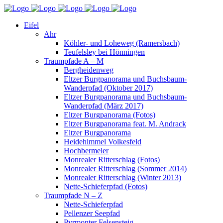
Eifel
Ahr
Köhler- und Loheweg (Ramersbach)
Teufelsley bei Hönningen
Traumpfade A – M
Bergheidenweg
Eltzer Burgpanorama und Buchsbaum-
Wanderpfad (Oktober 2017)
Eltzer Burgpanorama und Buchsbaum-
Wanderpfad (März 2017)
Eltzer Burgpanorama (Fotos)
Eltzer Burgpanorama feat. M. Andrack
Eltzer Burgpanorama
Heidehimmel Volkesfeld
Hochbermeler
Monrealer Ritterschlag (Fotos)
Monrealer Ritterschlag (Sommer 2014)
Monrealer Ritterschlag (Winter 2013)
Nette-Schieferpfad (Fotos)
Traumpfade N – Z
Nette-Schieferpfad
Pellenzer Seepfad
Pyrmonter Felsensteig