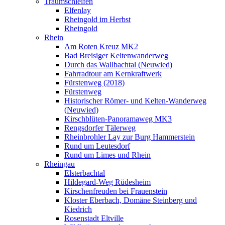
Traumschleifen
Elfenlay
Rheingold im Herbst
Rheingold
Rhein
Am Roten Kreuz MK2
Bad Breisiger Keltenwanderweg
Durch das Wallbachtal (Neuwied)
Fahrradtour am Kernkraftwerk
Fürstenweg (2018)
Fürstenweg
Historischer Römer- und Kelten-Wanderweg
(Neuwied)
Kirschblüten-Panoramaweg MK3
Rengsdorfer Tälerweg
Rheinbrohler Lay zur Burg Hammerstein
Rund um Leutesdorf
Rund um Limes und Rhein
Rheingau
Elsterbachtal
Hildegard-Weg Rüdesheim
Kirschenfreuden bei Frauenstein
Kloster Eberbach, Domäne Steinberg und
Kiedrich
Rosenstadt Eltville