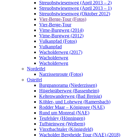
Streuobstwiesenweg (April 2013 – 2)
Streuobstwiesenweg (April 2013 – 1)
Streuobstwiesenweg (Oktober 2012)
Vier-Berge-Tour (Fotos)
Vier-Berge-Tour
Virne-Burgweg (2014)
Virne-Burgweg (2012)
Vulkanpfad (Fotos)
Vulkanpfad
Wacholderweg (2017)
Wacholderweg
Wacholderweg
Nordeifel
Narzissenroute (Fotos)
Osteifel
Burgpanorama (Niederzissen)
Hügelgräberweg (Bassenheim)
Keltenwanderweg (Bad Breisig)
Köhler- und Loheweg (Ramersbach)
Rodder Maar – Königssee (NAE)
Rund um Monreal (NAE)
Teufelsley (Hönningen)
Tuffsteinweg (Weibern)
Vinxtbachtaler (Königsfeld)
Wacholder Bergheide Tour (NAE) (2018)