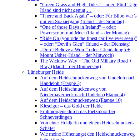
“Green Grass and High Tides” – oder: Fünf Tage
Irland sind nicht genug …
“There and Back Again” – oder: Für Bilbo wär’s
nur ein Spaziergang (Irland – der Sonntag)
“One of those Days in Ireland” – oder:
Powerscourt und Meer (Irland – der Montag)
“Ride On (you ride the finest car I’ve ever seen)”
– oder: “Devil’s Glen” (Irland – der Dienstag)
„Don’t Believe a Word“ oder: Glendalough +
Mount Usher (Irland – der Mittwoch)
The Wicklow Way + The Old Military Road +
Bray (Irland – der Donnerstag)
Lüneburger Heide
Auf dem Heidschnuckenweg von Undeloh nach
Handeloh (Etappe 3)
Auf dem Heidschnuckenweg von
Niederhaverbeck nach Undeloh (Etappe 4)
Auf dem Heidschnuckenweg (Etappe 10)
Kieselgur – das Gold der Heide
Frühmorgens durch das Pietzmoor bei
Schneverdingen
Von einer Heidjerin und einem Heidschnucken-
Schäfer
Wie meine Höhenangst den Heidschnuckenweg
lieben lernte