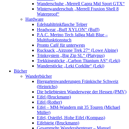
Wanderschuhe „Merrell Capra Mid Sport GTX“
Winterwanderschuh „Merrell Fraxion Shell 8
Waterproof“
Hardware
Edelstahltrinkflasche Telper
Headwear „Buff XYLON“ (Buff)
P.A.C. Merino Tech Jallga Mali Blue –
Multifunktionstuch
Pronto Café für unterwegs
Rucksack „Airzone Trek 27“ (Lowe Alpine)
Trinksystem „Big Zip SL“ (Platypus)
Trekkingstöcke „Carbon Titanium AS“ (Leki)
Wanderstöcke „Leki Corklite“ (Leki)
Bücher
Wanderbücher
Biergartenwanderungen Fränkische Schweiz
(Heinrichs)
Die beliebtesten Wanderwege der Hessen (PMV)
Eifel (Bruckmann)
Eifel (Rother)
Eifel – MM-Wandern mit 35 Touren (Michael
Müller)
Eifel, Osteifel, Hohe Eifel (Kompass)
Eifelsteig (Bruckmann)
Gesammelte Wanderabenteuer – Manuel