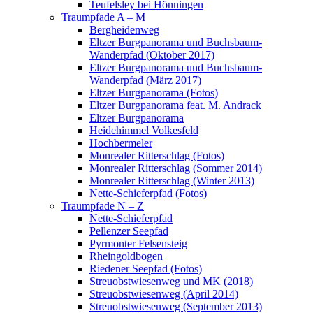
Teufelsley bei Hönningen
Traumpfade A – M
Bergheidenweg
Eltzer Burgpanorama und Buchsbaum-
Wanderpfad (Oktober 2017)
Eltzer Burgpanorama und Buchsbaum-
Wanderpfad (März 2017)
Eltzer Burgpanorama (Fotos)
Eltzer Burgpanorama feat. M. Andrack
Eltzer Burgpanorama
Heidehimmel Volkesfeld
Hochbermeler
Monrealer Ritterschlag (Fotos)
Monrealer Ritterschlag (Sommer 2014)
Monrealer Ritterschlag (Winter 2013)
Nette-Schieferpfad (Fotos)
Traumpfade N – Z
Nette-Schieferpfad
Pellenzer Seepfad
Pyrmonter Felsensteig
Rheingoldbogen
Riedener Seepfad (Fotos)
Streuobstwiesenweg und MK (2018)
Streuobstwiesenweg (April 2014)
Streuobstwiesenweg (September 2013)