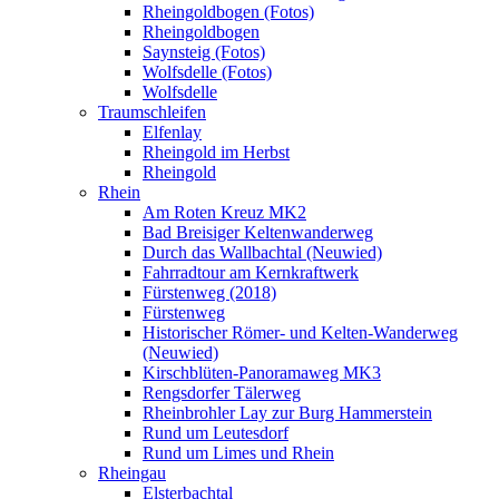
Rheingoldbogen (Fotos)
Rheingoldbogen
Saynsteig (Fotos)
Wolfsdelle (Fotos)
Wolfsdelle
Traumschleifen
Elfenlay
Rheingold im Herbst
Rheingold
Rhein
Am Roten Kreuz MK2
Bad Breisiger Keltenwanderweg
Durch das Wallbachtal (Neuwied)
Fahrradtour am Kernkraftwerk
Fürstenweg (2018)
Fürstenweg
Historischer Römer- und Kelten-Wanderweg
(Neuwied)
Kirschblüten-Panoramaweg MK3
Rengsdorfer Tälerweg
Rheinbrohler Lay zur Burg Hammerstein
Rund um Leutesdorf
Rund um Limes und Rhein
Rheingau
Elsterbachtal