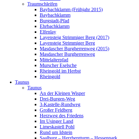
Traumschleifen
Baybachklamm (Frühjahr 2015)
Baybachklamm
Burgstadt-Pfad
Ehrbachklamm
Elfenlay
Layensteig Strimmiger Berg (2017)
Layensteig Strimmiger Berg
Masdascher Burgherrenweg (2015)
Masdascher Burgherrenweg
Mittelalterpfad
Murscher Eselsche
Rheingold im Herbst
Rheingold
Taunus
Taunus
An der Kleinen Wisper
Drei-Burgen-Weg
3-Kastelle-Rundweg
Großer Feldberg
Herzweg des Friedens
Im Usinger Land
Limeskastell Pohl
Rund um Idstein
Saalburg – Herzbergturm – Hessenpark