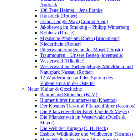
Andrack
100 Tage Heimat – Jens Franke
Hunsrück (Rother)
Irland: Dingle Way (Conrad Stein)
Jakobsweg im Smoking – Philipp Winterberg
Koblenz (Droste)
Mystische Pfade am Rhein (Bruckmann)
Niederrhein (Rother)
Pilgerwanderungen an der Mosel (Droste)
Traumtouren – Unsere Besten (ideemedia)
Westerwald (Hikeline)
Westerwald mit Siebengebirge, Mittelrhein und
Naturpark Nassau (Rother)
12 Wanderungen auf den Spuren des
Vulkanismus in der Osteifel
Natur, Kultur & Geschichte
Bäume und Sträucher (BLV)
Blumenführer für unterwegs (Kosmos)
Der Kosmos Tier- und Pflanzenführer (Kosmos)
Die Pflanzenwelt der Eifel (Quelle & Meyer)
Die Pflanzenwelt im Westerwald (Quelle &
Meyer)
Die Welt der Burgen (C. H. Beck)
Essbare Wildkräuter und Wildbeeren (Kosmos)
Mein Wildkräuter-Führer (Bassermann)