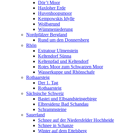
Dör’t Moor
Haxloher Erde
Huvenhoopsmoor
Kempowskis Idylle
Wolfsgrund
Wümmeniederung
Nordpfälzer Bergland
Rund um den Donnersberg
Rhön
Extratour Ulmenstein
Keltendorf Sünna
Keltenpfad und Keltendorf
Rotes Moor zum Schwarzen Moor
Wasserkuppe und Rhönschafe
Rothaarsteig
Der 1. Tag
Rothaarsteig
Sächsische Schweiz
Bastei und Elbsandsteingebirge
Elbresidenz Bad Schandau
Schrammsteine
Sauerland
Schnee auf der Niedersfelder Hochheide
Schnee in Schanze
Winter auf dem Ettelsberg