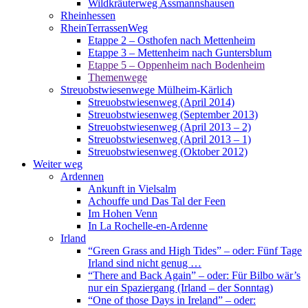
Wildkräuterweg Assmannshausen
Rheinhessen
RheinTerrassenWeg
Etappe 2 – Osthofen nach Mettenheim
Etappe 3 – Mettenheim nach Guntersblum
Etappe 5 – Oppenheim nach Bodenheim
Themenwege
Streuobstwiesenwege Mülheim-Kärlich
Streuobstwiesenweg (April 2014)
Streuobstwiesenweg (September 2013)
Streuobstwiesenweg (April 2013 – 2)
Streuobstwiesenweg (April 2013 – 1)
Streuobstwiesenweg (Oktober 2012)
Weiter weg
Ardennen
Ankunft in Vielsalm
Achouffe und Das Tal der Feen
Im Hohen Venn
In La Rochelle-en-Ardenne
Irland
“Green Grass and High Tides” – oder: Fünf Tage
Irland sind nicht genug …
“There and Back Again” – oder: Für Bilbo wär’s
nur ein Spaziergang (Irland – der Sonntag)
“One of those Days in Ireland” – oder: