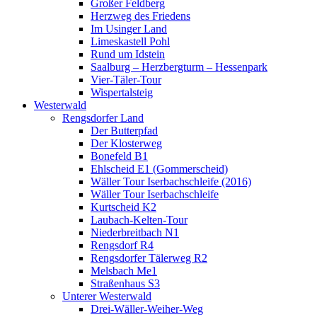
Großer Feldberg
Herzweg des Friedens
Im Usinger Land
Limeskastell Pohl
Rund um Idstein
Saalburg – Herzbergturm – Hessenpark
Vier-Täler-Tour
Wispertalsteig
Westerwald
Rengsdorfer Land
Der Butterpfad
Der Klosterweg
Bonefeld B1
Ehlscheid E1 (Gommerscheid)
Wäller Tour Iserbachschleife (2016)
Wäller Tour Iserbachschleife
Kurtscheid K2
Laubach-Kelten-Tour
Niederbreitbach N1
Rengsdorf R4
Rengsdorfer Tälerweg R2
Melsbach Me1
Straßenhaus S3
Unterer Westerwald
Drei-Wäller-Weiher-Weg