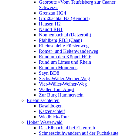
Georoute »Vom Teufelsberg zur Caaner
Schweiz«
Grenzau HG4
Großbachtal B3 (Bendorf)
Hausen H2
Nauort RB1
Nonnenbachtal (Datzeroth)
Pfahlberg RB3 (Caan)
Rheinschleife Fürstenweg
Römer- und Keltenwanderweg
Rund um den Köppel HG6
Rund um Limes und Rhein
Rund um Monrepos
Sayn BD8
Sechs-Wäller-Weiher-Weg
Vier-Wäller-Weiher-Weg
Wäller Tour Augst
Zur Burg Hammerstein
Erlebnisschleifen
Basaltbogen
Katzenschleif
Wiedblick-Tour
Hoher Westerwald
Das Elbbachtal bei Elkenroth
Schneeschuhwandern auf der Fuchskaute