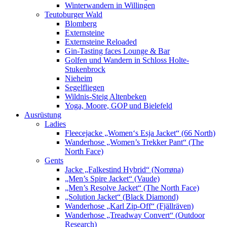
Winterwandern in Willingen
Teutoburger Wald
Blomberg
Externsteine
Externsteine Reloaded
Gin-Tasting faces Lounge & Bar
Golfen und Wandern in Schloss Holte-
Stukenbrock
Nieheim
Segelfliegen
Wildnis-Steig Altenbeken
Yoga, Moore, GOP und Bielefeld
Ausrüstung
Ladies
Fleecejacke „Women‘s Esja Jacket“ (66 North)
Wanderhose „Women’s Trekker Pant“ (The
North Face)
Gents
Jacke „Falkestind Hybrid“ (Norrøna)
„Men’s Spire Jacket“ (Vaude)
„Men’s Resolve Jacket“ (The North Face)
„Solution Jacket“ (Black Diamond)
Wanderhose „Karl Zip-Off“ (Fjällräven)
Wanderhose „Treadway Convert“ (Outdoor
Research)