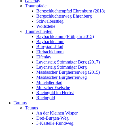
Geierlay
Traumpfade
Bergschluchtenpfad Ehrenburg (2018)
Bergschluchtenweg Ehrenburg
Schwalberstieg
Wolfsdelle
Traumschleifen
Baybachklamm (Frühjahr 2015)
Baybachklamm
Burgstadt-Pfad
Ehrbachklamm
Elfenlay
Layensteig Strimmiger Berg (2017)
Layensteig Strimmiger Berg
Masdascher Burgherrenweg (2015)
Masdascher Burgherrenweg
Mittelalterpfad
Murscher Eselsche
Rheingold im Herbst
Rheingold
Taunus
Taunus
An der Kleinen Wisper
Drei-Burgen-Weg
3-Kastelle-Rundweg