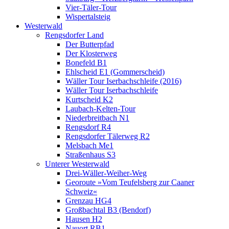
Vier-Täler-Tour
Wispertalsteig
Westerwald
Rengsdorfer Land
Der Butterpfad
Der Klosterweg
Bonefeld B1
Ehlscheid E1 (Gommerscheid)
Wäller Tour Iserbachschleife (2016)
Wäller Tour Iserbachschleife
Kurtscheid K2
Laubach-Kelten-Tour
Niederbreitbach N1
Rengsdorf R4
Rengsdorfer Tälerweg R2
Melsbach Me1
Straßenhaus S3
Unterer Westerwald
Drei-Wäller-Weiher-Weg
Georoute »Vom Teufelsberg zur Caaner
Schweiz«
Grenzau HG4
Großbachtal B3 (Bendorf)
Hausen H2
Nauort RB1