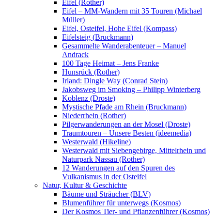
Eifel (Rother)
Eifel – MM-Wandern mit 35 Touren (Michael
Müller)
Eifel, Osteifel, Hohe Eifel (Kompass)
Eifelsteig (Bruckmann)
Gesammelte Wanderabenteuer – Manuel
Andrack
100 Tage Heimat – Jens Franke
Hunsrück (Rother)
Irland: Dingle Way (Conrad Stein)
Jakobsweg im Smoking – Philipp Winterberg
Koblenz (Droste)
Mystische Pfade am Rhein (Bruckmann)
Niederrhein (Rother)
Pilgerwanderungen an der Mosel (Droste)
Traumtouren – Unsere Besten (ideemedia)
Westerwald (Hikeline)
Westerwald mit Siebengebirge, Mittelrhein und
Naturpark Nassau (Rother)
12 Wanderungen auf den Spuren des
Vulkanismus in der Osteifel
Natur, Kultur & Geschichte
Bäume und Sträucher (BLV)
Blumenführer für unterwegs (Kosmos)
Der Kosmos Tier- und Pflanzenführer (Kosmos)