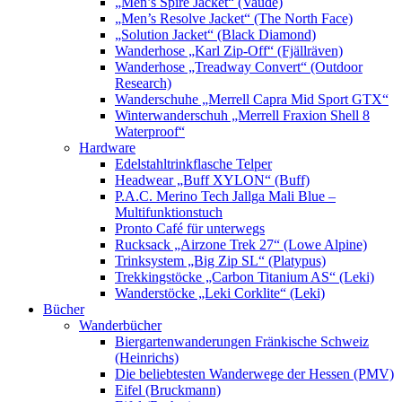
„Men’s Spire Jacket“ (Vaude)
„Men’s Resolve Jacket“ (The North Face)
„Solution Jacket“ (Black Diamond)
Wanderhose „Karl Zip-Off“ (Fjällräven)
Wanderhose „Treadway Convert“ (Outdoor
Research)
Wanderschuhe „Merrell Capra Mid Sport GTX“
Winterwanderschuh „Merrell Fraxion Shell 8
Waterproof“
Hardware
Edelstahltrinkflasche Telper
Headwear „Buff XYLON“ (Buff)
P.A.C. Merino Tech Jallga Mali Blue –
Multifunktionstuch
Pronto Café für unterwegs
Rucksack „Airzone Trek 27“ (Lowe Alpine)
Trinksystem „Big Zip SL“ (Platypus)
Trekkingstöcke „Carbon Titanium AS“ (Leki)
Wanderstöcke „Leki Corklite“ (Leki)
Bücher
Wanderbücher
Biergartenwanderungen Fränkische Schweiz
(Heinrichs)
Die beliebtesten Wanderwege der Hessen (PMV)
Eifel (Bruckmann)