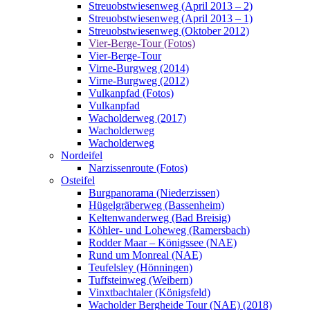
Streuobstwiesenweg (April 2013 – 2)
Streuobstwiesenweg (April 2013 – 1)
Streuobstwiesenweg (Oktober 2012)
Vier-Berge-Tour (Fotos)
Vier-Berge-Tour
Virne-Burgweg (2014)
Virne-Burgweg (2012)
Vulkanpfad (Fotos)
Vulkanpfad
Wacholderweg (2017)
Wacholderweg
Wacholderweg
Nordeifel
Narzissenroute (Fotos)
Osteifel
Burgpanorama (Niederzissen)
Hügelgräberweg (Bassenheim)
Keltenwanderweg (Bad Breisig)
Köhler- und Loheweg (Ramersbach)
Rodder Maar – Königssee (NAE)
Rund um Monreal (NAE)
Teufelsley (Hönningen)
Tuffsteinweg (Weibern)
Vinxtbachtaler (Königsfeld)
Wacholder Bergheide Tour (NAE) (2018)