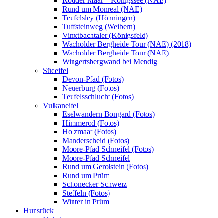
Rodder Maar – Königssee (NAE)
Rund um Monreal (NAE)
Teufelsley (Hönningen)
Tuffsteinweg (Weibern)
Vinxtbachtaler (Königsfeld)
Wacholder Bergheide Tour (NAE) (2018)
Wacholder Bergheide Tour (NAE)
Wingertsbergwand bei Mendig
Südeifel
Devon-Pfad (Fotos)
Neuerburg (Fotos)
Teufelsschlucht (Fotos)
Vulkaneifel
Eselwandern Bongard (Fotos)
Himmerod (Fotos)
Holzmaar (Fotos)
Manderscheid (Fotos)
Moore-Pfad Schneifel (Fotos)
Moore-Pfad Schneifel
Rund um Gerolstein (Fotos)
Rund um Prüm
Schönecker Schweiz
Steffeln (Fotos)
Winter in Prüm
Hunsrück