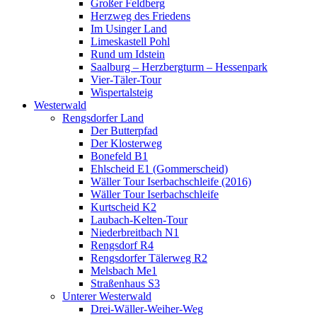
Großer Feldberg
Herzweg des Friedens
Im Usinger Land
Limeskastell Pohl
Rund um Idstein
Saalburg – Herzbergturm – Hessenpark
Vier-Täler-Tour
Wispertalsteig
Westerwald
Rengsdorfer Land
Der Butterpfad
Der Klosterweg
Bonefeld B1
Ehlscheid E1 (Gommerscheid)
Wäller Tour Iserbachschleife (2016)
Wäller Tour Iserbachschleife
Kurtscheid K2
Laubach-Kelten-Tour
Niederbreitbach N1
Rengsdorf R4
Rengsdorfer Tälerweg R2
Melsbach Me1
Straßenhaus S3
Unterer Westerwald
Drei-Wäller-Weiher-Weg