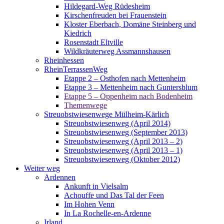
Hildegard-Weg Rüdesheim
Kirschenfreuden bei Frauenstein
Kloster Eberbach, Domäne Steinberg und
Kiedrich
Rosenstadt Eltville
Wildkräuterweg Assmannshausen
Rheinhessen
RheinTerrassenWeg
Etappe 2 – Osthofen nach Mettenheim
Etappe 3 – Mettenheim nach Guntersblum
Etappe 5 – Oppenheim nach Bodenheim
Themenwege
Streuobstwiesenwege Mülheim-Kärlich
Streuobstwiesenweg (April 2014)
Streuobstwiesenweg (September 2013)
Streuobstwiesenweg (April 2013 – 2)
Streuobstwiesenweg (April 2013 – 1)
Streuobstwiesenweg (Oktober 2012)
Weiter weg
Ardennen
Ankunft in Vielsalm
Achouffe und Das Tal der Feen
Im Hohen Venn
In La Rochelle-en-Ardenne
Irland