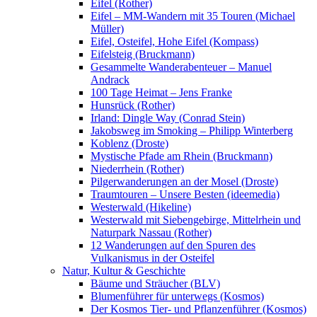
Eifel (Rother)
Eifel – MM-Wandern mit 35 Touren (Michael
Müller)
Eifel, Osteifel, Hohe Eifel (Kompass)
Eifelsteig (Bruckmann)
Gesammelte Wanderabenteuer – Manuel
Andrack
100 Tage Heimat – Jens Franke
Hunsrück (Rother)
Irland: Dingle Way (Conrad Stein)
Jakobsweg im Smoking – Philipp Winterberg
Koblenz (Droste)
Mystische Pfade am Rhein (Bruckmann)
Niederrhein (Rother)
Pilgerwanderungen an der Mosel (Droste)
Traumtouren – Unsere Besten (ideemedia)
Westerwald (Hikeline)
Westerwald mit Siebengebirge, Mittelrhein und
Naturpark Nassau (Rother)
12 Wanderungen auf den Spuren des
Vulkanismus in der Osteifel
Natur, Kultur & Geschichte
Bäume und Sträucher (BLV)
Blumenführer für unterwegs (Kosmos)
Der Kosmos Tier- und Pflanzenführer (Kosmos)