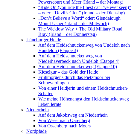
Powerscourt und Meer (Irland – der Montag)
“Ride On (you ride the finest car I’ve ever seen)”
– oder: “Devil’s Glen” (Irland – der Dienstag)
„Don’t Believe a Word“ oder: Glendalough +
Mount Usher (Irland – der Mittwoch)
The Wicklow Way + The Old Military Road +
Bray (Irland – der Donnerstag)
Lüneburger Heide
Auf dem Heidschnuckenweg von Undeloh nach
Handeloh (Etappe 3)
Auf dem Heidschnuckenweg von
Niederhaverbeck nach Undeloh (Etappe 4)
Auf dem Heidschnuckenweg (Etappe 10)
Kieselgur – das Gold der Heide
Frühmorgens durch das Pietzmoor bei
Schneverdingen
Von einer Heidjerin und einem Heidschnucken-
Schäfer
Wie meine Höhenangst den Heidschnuckenweg
lieben lernte
Niederrhein
Auf dem Jakobsweg am Niederrhein
Von Wesel nach Ossenberg
Von Ossenberg nach Moers
Nordpfade