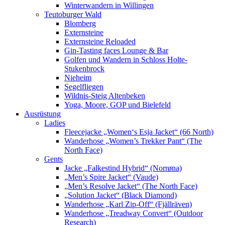
Winterwandern in Willingen
Teutoburger Wald
Blomberg
Externsteine
Externsteine Reloaded
Gin-Tasting faces Lounge & Bar
Golfen und Wandern in Schloss Holte-
Stukenbrock
Nieheim
Segelfliegen
Wildnis-Steig Altenbeken
Yoga, Moore, GOP und Bielefeld
Ausrüstung
Ladies
Fleecejacke „Women‘s Esja Jacket“ (66 North)
Wanderhose „Women’s Trekker Pant“ (The
North Face)
Gents
Jacke „Falkestind Hybrid“ (Norrøna)
„Men’s Spire Jacket“ (Vaude)
„Men’s Resolve Jacket“ (The North Face)
„Solution Jacket“ (Black Diamond)
Wanderhose „Karl Zip-Off“ (Fjällräven)
Wanderhose „Treadway Convert“ (Outdoor
Research)