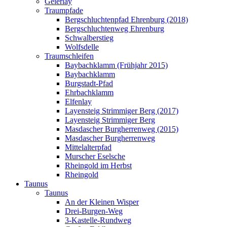
Geierlay
Traumpfade
Bergschluchtenpfad Ehrenburg (2018)
Bergschluchtenweg Ehrenburg
Schwalberstieg
Wolfsdelle
Traumschleifen
Baybachklamm (Frühjahr 2015)
Baybachklamm
Burgstadt-Pfad
Ehrbachklamm
Elfenlay
Layensteig Strimmiger Berg (2017)
Layensteig Strimmiger Berg
Masdascher Burgherrenweg (2015)
Masdascher Burgherrenweg
Mittelalterpfad
Murscher Eselsche
Rheingold im Herbst
Rheingold
Taunus
Taunus
An der Kleinen Wisper
Drei-Burgen-Weg
3-Kastelle-Rundweg