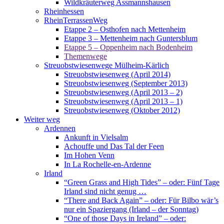
Wildkräuterweg Assmannshausen
Rheinhessen
RheinTerrassenWeg
Etappe 2 – Osthofen nach Mettenheim
Etappe 3 – Mettenheim nach Guntersblum
Etappe 5 – Oppenheim nach Bodenheim
Themenwege
Streuobstwiesenwege Mülheim-Kärlich
Streuobstwiesenweg (April 2014)
Streuobstwiesenweg (September 2013)
Streuobstwiesenweg (April 2013 – 2)
Streuobstwiesenweg (April 2013 – 1)
Streuobstwiesenweg (Oktober 2012)
Weiter weg
Ardennen
Ankunft in Vielsalm
Achouffe und Das Tal der Feen
Im Hohen Venn
In La Rochelle-en-Ardenne
Irland
“Green Grass and High Tides” – oder: Fünf Tage
Irland sind nicht genug …
“There and Back Again” – oder: Für Bilbo wär’s
nur ein Spaziergang (Irland – der Sonntag)
“One of those Days in Ireland” – oder: