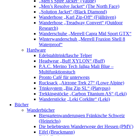
„Men’s Spire Jacket“ (Vaude)
„Men’s Resolve Jacket“ (The North Face)
„Solution Jacket“ (Black Diamond)
Wanderhose „Karl Zip-Off“ (Fjällräven)
Wanderhose „Treadway Convert“ (Outdoor
Research)
Wanderschuhe „Merrell Capra Mid Sport GTX“
Winterwanderschuh „Merrell Fraxion Shell 8
Waterproof“
Hardware
Edelstahltrinkflasche Telper
Headwear „Buff XYLON“ (Buff)
P.A.C. Merino Tech Jallga Mali Blue –
Multifunktionstuch
Pronto Café für unterwegs
Rucksack „Airzone Trek 27“ (Lowe Alpine)
Trinksystem „Big Zip SL“ (Platypus)
Trekkingstöcke „Carbon Titanium AS“ (Leki)
Wanderstöcke „Leki Corklite“ (Leki)
Bücher
Wanderbücher
Biergartenwanderungen Fränkische Schweiz
(Heinrichs)
Die beliebtesten Wanderwege der Hessen (PMV)
Eifel (Bruckmann)