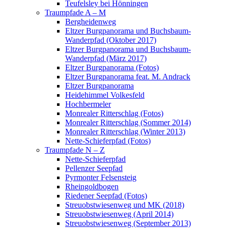
Teufelsley bei Hönningen
Traumpfade A – M
Bergheidenweg
Eltzer Burgpanorama und Buchsbaum-
Wanderpfad (Oktober 2017)
Eltzer Burgpanorama und Buchsbaum-
Wanderpfad (März 2017)
Eltzer Burgpanorama (Fotos)
Eltzer Burgpanorama feat. M. Andrack
Eltzer Burgpanorama
Heidehimmel Volkesfeld
Hochbermeler
Monrealer Ritterschlag (Fotos)
Monrealer Ritterschlag (Sommer 2014)
Monrealer Ritterschlag (Winter 2013)
Nette-Schieferpfad (Fotos)
Traumpfade N – Z
Nette-Schieferpfad
Pellenzer Seepfad
Pyrmonter Felsensteig
Rheingoldbogen
Riedener Seepfad (Fotos)
Streuobstwiesenweg und MK (2018)
Streuobstwiesenweg (April 2014)
Streuobstwiesenweg (September 2013)