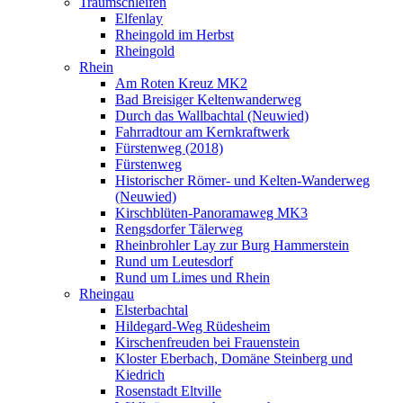
Traumschleifen
Elfenlay
Rheingold im Herbst
Rheingold
Rhein
Am Roten Kreuz MK2
Bad Breisiger Keltenwanderweg
Durch das Wallbachtal (Neuwied)
Fahrradtour am Kernkraftwerk
Fürstenweg (2018)
Fürstenweg
Historischer Römer- und Kelten-Wanderweg
(Neuwied)
Kirschblüten-Panoramaweg MK3
Rengsdorfer Tälerweg
Rheinbrohler Lay zur Burg Hammerstein
Rund um Leutesdorf
Rund um Limes und Rhein
Rheingau
Elsterbachtal
Hildegard-Weg Rüdesheim
Kirschenfreuden bei Frauenstein
Kloster Eberbach, Domäne Steinberg und
Kiedrich
Rosenstadt Eltville