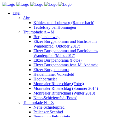
Eifel
Ahr
Köhler- und Loheweg (Ramersbach)
Teufelsley bei Hönningen
Traumpfade A – M
Bergheidenweg
Eltzer Burgpanorama und Buchsbaum-
Wanderpfad (Oktober 2017)
Eltzer Burgpanorama und Buchsbaum-
Wanderpfad (März 2017)
Eltzer Burgpanorama (Fotos)
Eltzer Burgpanorama feat. M. Andrack
Eltzer Burgpanorama
Heidehimmel Volkesfeld
Hochbermeler
Monrealer Ritterschlag (Fotos)
Monrealer Ritterschlag (Sommer 2014)
Monrealer Ritterschlag (Winter 2013)
Nette-Schieferpfad (Fotos)
Traumpfade N – Z
Nette-Schieferpfad
Pellenzer Seepfad
Pyrmonter Felsensteig