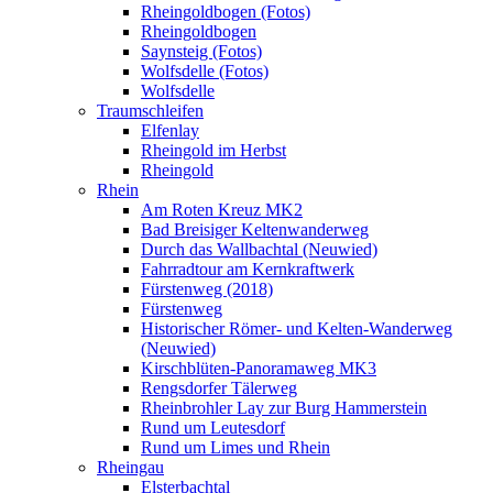
Rheingoldbogen (Fotos)
Rheingoldbogen
Saynsteig (Fotos)
Wolfsdelle (Fotos)
Wolfsdelle
Traumschleifen
Elfenlay
Rheingold im Herbst
Rheingold
Rhein
Am Roten Kreuz MK2
Bad Breisiger Keltenwanderweg
Durch das Wallbachtal (Neuwied)
Fahrradtour am Kernkraftwerk
Fürstenweg (2018)
Fürstenweg
Historischer Römer- und Kelten-Wanderweg
(Neuwied)
Kirschblüten-Panoramaweg MK3
Rengsdorfer Tälerweg
Rheinbrohler Lay zur Burg Hammerstein
Rund um Leutesdorf
Rund um Limes und Rhein
Rheingau
Elsterbachtal