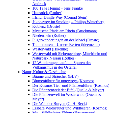
Andrack
100 Tage Heimat – Jens Franke
Hunsrück (Rother)
Irland: Dingle Way (Conrad Stein)
Jakobsweg im Smoking – Philipp Winterberg
Koblenz (Droste)
Mystische Pfade am Rhein (Bruckmann)
Niederrhein (Rother)
Pilgerwanderungen an der Mosel (Droste)
Traumtouren – Unsere Besten (ideemedia)
Westerwald (Hikeline)
Westerwald mit Siebengebirge, Mittelrhein und
Naturpark Nassau (Rother)
12 Wanderungen auf den Spuren des
Vulkanismus in der Osteifel
Natur, Kultur & Geschichte
Bäume und Sträucher (BLV)
Blumenführer für unterwegs (Kosmos)
Der Kosmos Tier- und Pflanzenführer (Kosmos)
Die Pflanzenwelt der Eifel (Quelle & Meyer)
Die Pflanzenwelt im Westerwald (Quelle &
Meyer)
Die Welt der Burgen (C. H. Beck)
Essbare Wildkräuter und Wildbeeren (Kosmos)
Mein Wildkräuter-Führer (Bassermann)