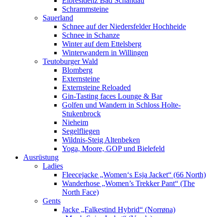
Elbresidenz Bad Schandau
Schrammsteine
Sauerland
Schnee auf der Niedersfelder Hochheide
Schnee in Schanze
Winter auf dem Ettelsberg
Winterwandern in Willingen
Teutoburger Wald
Blomberg
Externsteine
Externsteine Reloaded
Gin-Tasting faces Lounge & Bar
Golfen und Wandern in Schloss Holte-
Stukenbrock
Nieheim
Segelfliegen
Wildnis-Steig Altenbeken
Yoga, Moore, GOP und Bielefeld
Ausrüstung
Ladies
Fleecejacke „Women‘s Esja Jacket“ (66 North)
Wanderhose „Women’s Trekker Pant“ (The
North Face)
Gents
Jacke „Falkestind Hybrid“ (Norrøna)