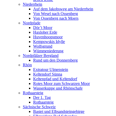
Niederrhein
Auf dem Jakobsweg am Niederrhein
Von Wesel nach Ossenberg
Von Ossenberg nach Moers
Nordpfade
Dör’t Moor
Haxloher Erde
Huvenhoopsmoor
Kempowskis Idylle
Wolfsgrund
Wümmeniederung
Nordpfälzer Bergland
Rund um den Donnersberg
Rhön
Extratour Ulmenstein
Keltendorf Sünna
Keltenpfad und Keltendorf
Rotes Moor zum Schwarzen Moor
Wasserkuppe und Rhönschafe
Rothaarsteig
Der 1. Tag
Rothaarsteig
Sächsische Schweiz
Bastei und Elbsandsteingebirge