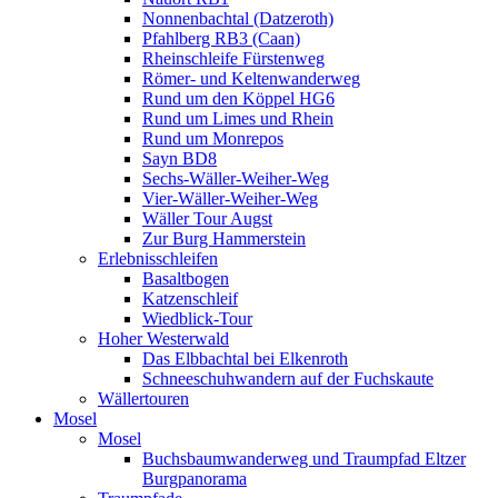
Nonnenbachtal (Datzeroth)
Pfahlberg RB3 (Caan)
Rheinschleife Fürstenweg
Römer- und Keltenwanderweg
Rund um den Köppel HG6
Rund um Limes und Rhein
Rund um Monrepos
Sayn BD8
Sechs-Wäller-Weiher-Weg
Vier-Wäller-Weiher-Weg
Wäller Tour Augst
Zur Burg Hammerstein
Erlebnisschleifen
Basaltbogen
Katzenschleif
Wiedblick-Tour
Hoher Westerwald
Das Elbbachtal bei Elkenroth
Schneeschuhwandern auf der Fuchskaute
Wällertouren
Mosel
Mosel
Buchsbaumwanderweg und Traumpfad Eltzer
Burgpanorama