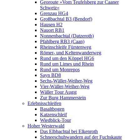
Georoute »Vom Teufelsberg zur Caaner
Schweiz«
Grenzau HG4
Großbachtal B3 (Bendorf)
Hausen H2
Nauort RB1
Nonnenbachtal (Datzeroth)
Pfahlberg RB3 (Caan)
Rheinschleife Fürstenweg
Römer- und Keltenwanderweg
Rund um den Köppel HG6
Rund um Limes und Rhein
Rund um Monrepos
Sayn BD8
Sechs-Wäller-Weiher-Weg
Vier-Wäller-Weiher-Weg
Wäller Tour Augst
Zur Burg Hammerstein
Erlebnisschleifen
Basaltbogen
Katzenschleif
Wiedblick-Tour
Hoher Westerwald
Das Elbbachtal bei Elkenroth
Schneeschuhwandern auf der Fuchskaute