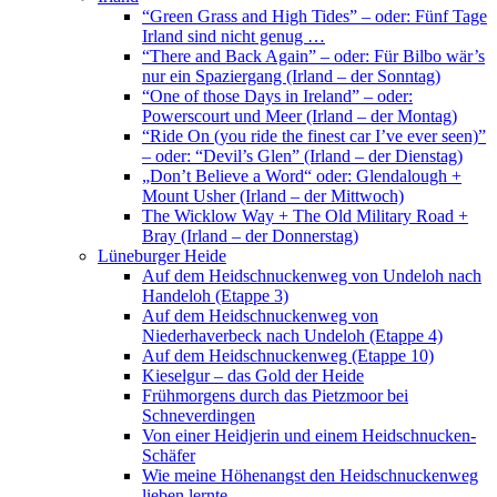
“Green Grass and High Tides” – oder: Fünf Tage
Irland sind nicht genug …
“There and Back Again” – oder: Für Bilbo wär’s
nur ein Spaziergang (Irland – der Sonntag)
“One of those Days in Ireland” – oder:
Powerscourt und Meer (Irland – der Montag)
“Ride On (you ride the finest car I’ve ever seen)”
– oder: “Devil’s Glen” (Irland – der Dienstag)
„Don’t Believe a Word“ oder: Glendalough +
Mount Usher (Irland – der Mittwoch)
The Wicklow Way + The Old Military Road +
Bray (Irland – der Donnerstag)
Lüneburger Heide
Auf dem Heidschnuckenweg von Undeloh nach
Handeloh (Etappe 3)
Auf dem Heidschnuckenweg von
Niederhaverbeck nach Undeloh (Etappe 4)
Auf dem Heidschnuckenweg (Etappe 10)
Kieselgur – das Gold der Heide
Frühmorgens durch das Pietzmoor bei
Schneverdingen
Von einer Heidjerin und einem Heidschnucken-
Schäfer
Wie meine Höhenangst den Heidschnuckenweg
lieben lernte