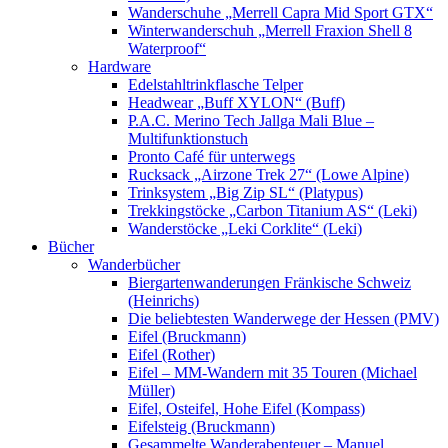
Wanderschuhe „Merrell Capra Mid Sport GTX“
Winterwanderschuh „Merrell Fraxion Shell 8
Waterproof“
Hardware
Edelstahltrinkflasche Telper
Headwear „Buff XYLON“ (Buff)
P.A.C. Merino Tech Jallga Mali Blue –
Multifunktionstuch
Pronto Café für unterwegs
Rucksack „Airzone Trek 27“ (Lowe Alpine)
Trinksystem „Big Zip SL“ (Platypus)
Trekkingstöcke „Carbon Titanium AS“ (Leki)
Wanderstöcke „Leki Corklite“ (Leki)
Bücher
Wanderbücher
Biergartenwanderungen Fränkische Schweiz
(Heinrichs)
Die beliebtesten Wanderwege der Hessen (PMV)
Eifel (Bruckmann)
Eifel (Rother)
Eifel – MM-Wandern mit 35 Touren (Michael
Müller)
Eifel, Osteifel, Hohe Eifel (Kompass)
Eifelsteig (Bruckmann)
Gesammelte Wanderabenteuer – Manuel