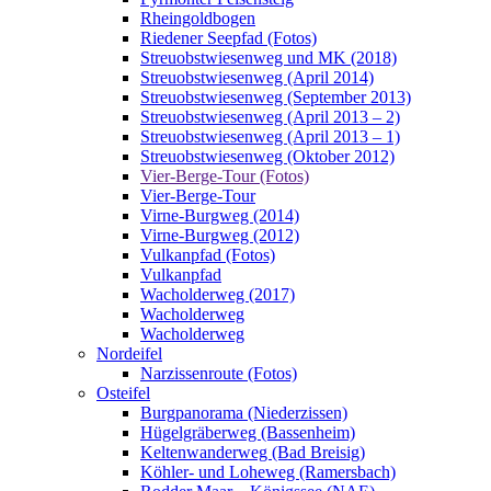
Rheingoldbogen
Riedener Seepfad (Fotos)
Streuobstwiesenweg und MK (2018)
Streuobstwiesenweg (April 2014)
Streuobstwiesenweg (September 2013)
Streuobstwiesenweg (April 2013 – 2)
Streuobstwiesenweg (April 2013 – 1)
Streuobstwiesenweg (Oktober 2012)
Vier-Berge-Tour (Fotos)
Vier-Berge-Tour
Virne-Burgweg (2014)
Virne-Burgweg (2012)
Vulkanpfad (Fotos)
Vulkanpfad
Wacholderweg (2017)
Wacholderweg
Wacholderweg
Nordeifel
Narzissenroute (Fotos)
Osteifel
Burgpanorama (Niederzissen)
Hügelgräberweg (Bassenheim)
Keltenwanderweg (Bad Breisig)
Köhler- und Loheweg (Ramersbach)