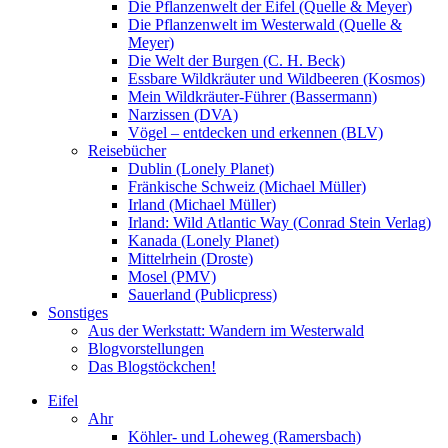
Die Pflanzenwelt der Eifel (Quelle & Meyer)
Die Pflanzenwelt im Westerwald (Quelle &
Meyer)
Die Welt der Burgen (C. H. Beck)
Essbare Wildkräuter und Wildbeeren (Kosmos)
Mein Wildkräuter-Führer (Bassermann)
Narzissen (DVA)
Vögel – entdecken und erkennen (BLV)
Reisebücher
Dublin (Lonely Planet)
Fränkische Schweiz (Michael Müller)
Irland (Michael Müller)
Irland: Wild Atlantic Way (Conrad Stein Verlag)
Kanada (Lonely Planet)
Mittelrhein (Droste)
Mosel (PMV)
Sauerland (Publicpress)
Sonstiges
Aus der Werkstatt: Wandern im Westerwald
Blogvorstellungen
Das Blogstöckchen!
Eifel
Ahr
Köhler- und Loheweg (Ramersbach)