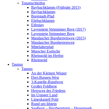
Traumschleifen
Baybachklamm (Frühjahr 2015)
Baybachklamm
Burgstadt-Pfad
Ehrbachklamm
Elfenlay
Layensteig Strimmiger Berg (2017)
Layensteig Strimmiger Berg
Masdascher Burgherrenweg (2015)
Masdascher Burgherrenweg
Mittelalterpfad
Murscher Eselsche
Rheingold im Herbst
Rheingold
Taunus
Taunus
An der Kleinen Wisper
Drei-Burgen-Weg
3-Kastelle-Rundweg
Großer Feldberg
Herzweg des Friedens
Im Usinger Land
Limeskastell Pohl
Rund um Idstein
Saalburg – Herzbergturm – Hessenpark