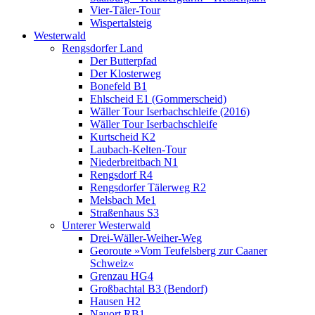
Vier-Täler-Tour
Wispertalsteig
Westerwald
Rengsdorfer Land
Der Butterpfad
Der Klosterweg
Bonefeld B1
Ehlscheid E1 (Gommerscheid)
Wäller Tour Iserbachschleife (2016)
Wäller Tour Iserbachschleife
Kurtscheid K2
Laubach-Kelten-Tour
Niederbreitbach N1
Rengsdorf R4
Rengsdorfer Tälerweg R2
Melsbach Me1
Straßenhaus S3
Unterer Westerwald
Drei-Wäller-Weiher-Weg
Georoute »Vom Teufelsberg zur Caaner
Schweiz«
Grenzau HG4
Großbachtal B3 (Bendorf)
Hausen H2
Nauort RB1