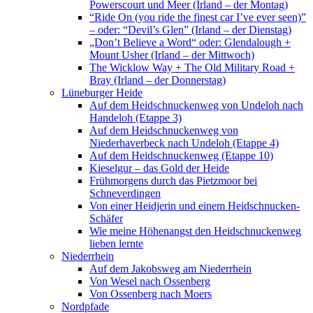
Powerscourt und Meer (Irland – der Montag)
“Ride On (you ride the finest car I’ve ever seen)”
– oder: “Devil’s Glen” (Irland – der Dienstag)
„Don’t Believe a Word“ oder: Glendalough +
Mount Usher (Irland – der Mittwoch)
The Wicklow Way + The Old Military Road +
Bray (Irland – der Donnerstag)
Lüneburger Heide
Auf dem Heidschnuckenweg von Undeloh nach
Handeloh (Etappe 3)
Auf dem Heidschnuckenweg von
Niederhaverbeck nach Undeloh (Etappe 4)
Auf dem Heidschnuckenweg (Etappe 10)
Kieselgur – das Gold der Heide
Frühmorgens durch das Pietzmoor bei
Schneverdingen
Von einer Heidjerin und einem Heidschnucken-
Schäfer
Wie meine Höhenangst den Heidschnuckenweg
lieben lernte
Niederrhein
Auf dem Jakobsweg am Niederrhein
Von Wesel nach Ossenberg
Von Ossenberg nach Moers
Nordpfade