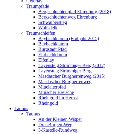
Geierlay
Traumpfade
Bergschluchtenpfad Ehrenburg (2018)
Bergschluchtenweg Ehrenburg
Schwalberstieg
Wolfsdelle
Traumschleifen
Baybachklamm (Frühjahr 2015)
Baybachklamm
Burgstadt-Pfad
Ehrbachklamm
Elfenlay
Layensteig Strimmiger Berg (2017)
Layensteig Strimmiger Berg
Masdascher Burgherrenweg (2015)
Masdascher Burgherrenweg
Mittelalterpfad
Murscher Eselsche
Rheingold im Herbst
Rheingold
Taunus
Taunus
An der Kleinen Wisper
Drei-Burgen-Weg
3-Kastelle-Rundweg