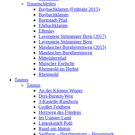
Traumschleifen
Baybachklamm (Frühjahr 2015)
Baybachklamm
Burgstadt-Pfad
Ehrbachklamm
Elfenlay
Layensteig Strimmiger Berg (2017)
Layensteig Strimmiger Berg
Masdascher Burgherrenweg (2015)
Masdascher Burgherrenweg
Mittelalterpfad
Murscher Eselsche
Rheingold im Herbst
Rheingold
Taunus
Taunus
An der Kleinen Wisper
Drei-Burgen-Weg
3-Kastelle-Rundweg
Großer Feldberg
Herzweg des Friedens
Im Usinger Land
Limeskastell Pohl
Rund um Idstein
Saalburg – Herzbergturm – Hessenpark