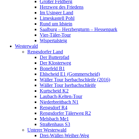
Großer Feldberg
Herzweg des Friedens
Im Usinger Land
Limeskastell Pohl
Rund um Idstein
Saalburg – Herzbergturm – Hessenpark
Vier-Täler-Tour
Wispertalsteig
Westerwald
Rengsdorfer Land
Der Butterpfad
Der Klosterweg
Bonefeld B1
Ehlscheid E1 (Gommerscheid)
Wäller Tour Iserbachschleife (2016)
Wäller Tour Iserbachschleife
Kurtscheid K2
Laubach-Kelten-Tour
Niederbreitbach N1
Rengsdorf R4
Rengsdorfer Tälerweg R2
Melsbach Me1
Straßenhaus S3
Unterer Westerwald
Drei-Wäller-Weiher-Weg