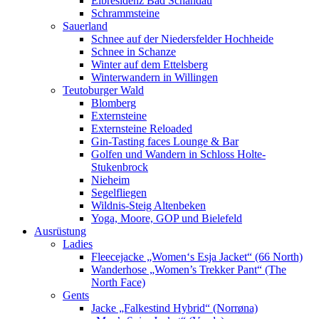
Elbresidenz Bad Schandau
Schrammsteine
Sauerland
Schnee auf der Niedersfelder Hochheide
Schnee in Schanze
Winter auf dem Ettelsberg
Winterwandern in Willingen
Teutoburger Wald
Blomberg
Externsteine
Externsteine Reloaded
Gin-Tasting faces Lounge & Bar
Golfen und Wandern in Schloss Holte-
Stukenbrock
Nieheim
Segelfliegen
Wildnis-Steig Altenbeken
Yoga, Moore, GOP und Bielefeld
Ausrüstung
Ladies
Fleecejacke „Women‘s Esja Jacket“ (66 North)
Wanderhose „Women’s Trekker Pant“ (The
North Face)
Gents
Jacke „Falkestind Hybrid“ (Norrøna)