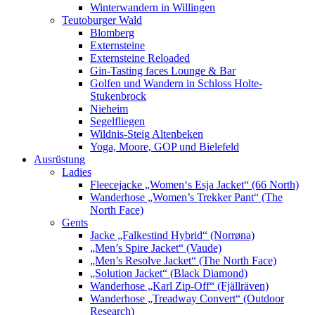
Winterwandern in Willingen
Teutoburger Wald
Blomberg
Externsteine
Externsteine Reloaded
Gin-Tasting faces Lounge & Bar
Golfen und Wandern in Schloss Holte-
Stukenbrock
Nieheim
Segelfliegen
Wildnis-Steig Altenbeken
Yoga, Moore, GOP und Bielefeld
Ausrüstung
Ladies
Fleecejacke „Women‘s Esja Jacket“ (66 North)
Wanderhose „Women’s Trekker Pant“ (The
North Face)
Gents
Jacke „Falkestind Hybrid“ (Norrøna)
„Men’s Spire Jacket“ (Vaude)
„Men’s Resolve Jacket“ (The North Face)
„Solution Jacket“ (Black Diamond)
Wanderhose „Karl Zip-Off“ (Fjällräven)
Wanderhose „Treadway Convert“ (Outdoor
Research)