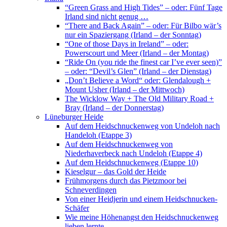
“Green Grass and High Tides” – oder: Fünf Tage
Irland sind nicht genug …
“There and Back Again” – oder: Für Bilbo wär’s
nur ein Spaziergang (Irland – der Sonntag)
“One of those Days in Ireland” – oder:
Powerscourt und Meer (Irland – der Montag)
“Ride On (you ride the finest car I’ve ever seen)”
– oder: “Devil’s Glen” (Irland – der Dienstag)
„Don’t Believe a Word“ oder: Glendalough +
Mount Usher (Irland – der Mittwoch)
The Wicklow Way + The Old Military Road +
Bray (Irland – der Donnerstag)
Lüneburger Heide
Auf dem Heidschnuckenweg von Undeloh nach
Handeloh (Etappe 3)
Auf dem Heidschnuckenweg von
Niederhaverbeck nach Undeloh (Etappe 4)
Auf dem Heidschnuckenweg (Etappe 10)
Kieselgur – das Gold der Heide
Frühmorgens durch das Pietzmoor bei
Schneverdingen
Von einer Heidjerin und einem Heidschnucken-
Schäfer
Wie meine Höhenangst den Heidschnuckenweg
lieben lernte