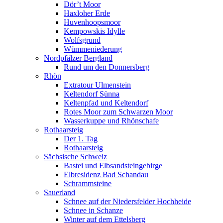
Dör’t Moor
Haxloher Erde
Huvenhoopsmoor
Kempowskis Idylle
Wolfsgrund
Wümmeniederung
Nordpfälzer Bergland
Rund um den Donnersberg
Rhön
Extratour Ulmenstein
Keltendorf Sünna
Keltenpfad und Keltendorf
Rotes Moor zum Schwarzen Moor
Wasserkuppe und Rhönschafe
Rothaarsteig
Der 1. Tag
Rothaarsteig
Sächsische Schweiz
Bastei und Elbsandsteingebirge
Elbresidenz Bad Schandau
Schrammsteine
Sauerland
Schnee auf der Niedersfelder Hochheide
Schnee in Schanze
Winter auf dem Ettelsberg