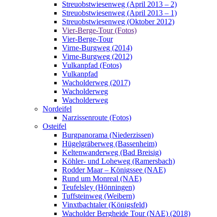
Streuobstwiesenweg (April 2013 – 2)
Streuobstwiesenweg (April 2013 – 1)
Streuobstwiesenweg (Oktober 2012)
Vier-Berge-Tour (Fotos)
Vier-Berge-Tour
Virne-Burgweg (2014)
Virne-Burgweg (2012)
Vulkanpfad (Fotos)
Vulkanpfad
Wacholderweg (2017)
Wacholderweg
Wacholderweg
Nordeifel
Narzissenroute (Fotos)
Osteifel
Burgpanorama (Niederzissen)
Hügelgräberweg (Bassenheim)
Keltenwanderweg (Bad Breisig)
Köhler- und Loheweg (Ramersbach)
Rodder Maar – Königssee (NAE)
Rund um Monreal (NAE)
Teufelsley (Hönningen)
Tuffsteinweg (Weibern)
Vinxtbachtaler (Königsfeld)
Wacholder Bergheide Tour (NAE) (2018)