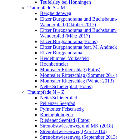
Teufelsley bei Hönningen
Traumpfade A – M
Bergheidenweg
Eltzer Burgpanorama und Buchsbaum-
Wanderpfad (Oktober 2017)
Eltzer Burgpanorama und Buchsbaum-
Wanderpfad (März 2017)
Eltzer Burgpanorama (Fotos)
Eltzer Burgpanorama feat. M. Andrack
Eltzer Burgpanorama
Heidehimmel Volkesfeld
Hochbermeler
Monrealer Ritterschlag (Fotos)
Monrealer Ritterschlag (Sommer 2014)
Monrealer Ritterschlag (Winter 2013)
Nette-Schieferpfad (Fotos)
Traumpfade N – Z
Nette-Schieferpfad
Pellenzer Seepfad
Pyrmonter Felsensteig
Rheingoldbogen
Riedener Seepfad (Fotos)
Streuobstwiesenweg und MK (2018)
Streuobstwiesenweg (April 2014)
Streuobstwiesenweg (September 2013)