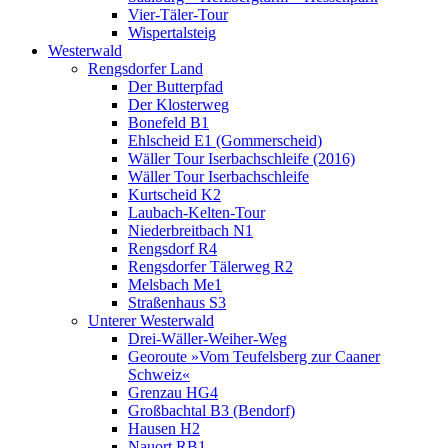
Vier-Täler-Tour
Wispertalsteig
Westerwald
Rengsdorfer Land
Der Butterpfad
Der Klosterweg
Bonefeld B1
Ehlscheid E1 (Gommerscheid)
Wäller Tour Iserbachschleife (2016)
Wäller Tour Iserbachschleife
Kurtscheid K2
Laubach-Kelten-Tour
Niederbreitbach N1
Rengsdorf R4
Rengsdorfer Tälerweg R2
Melsbach Me1
Straßenhaus S3
Unterer Westerwald
Drei-Wäller-Weiher-Weg
Georoute »Vom Teufelsberg zur Caaner
Schweiz«
Grenzau HG4
Großbachtal B3 (Bendorf)
Hausen H2
Nauort RB1