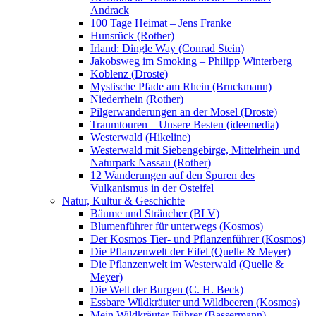
Andrack
100 Tage Heimat – Jens Franke
Hunsrück (Rother)
Irland: Dingle Way (Conrad Stein)
Jakobsweg im Smoking – Philipp Winterberg
Koblenz (Droste)
Mystische Pfade am Rhein (Bruckmann)
Niederrhein (Rother)
Pilgerwanderungen an der Mosel (Droste)
Traumtouren – Unsere Besten (ideemedia)
Westerwald (Hikeline)
Westerwald mit Siebengebirge, Mittelrhein und
Naturpark Nassau (Rother)
12 Wanderungen auf den Spuren des
Vulkanismus in der Osteifel
Natur, Kultur & Geschichte
Bäume und Sträucher (BLV)
Blumenführer für unterwegs (Kosmos)
Der Kosmos Tier- und Pflanzenführer (Kosmos)
Die Pflanzenwelt der Eifel (Quelle & Meyer)
Die Pflanzenwelt im Westerwald (Quelle &
Meyer)
Die Welt der Burgen (C. H. Beck)
Essbare Wildkräuter und Wildbeeren (Kosmos)
Mein Wildkräuter-Führer (Bassermann)