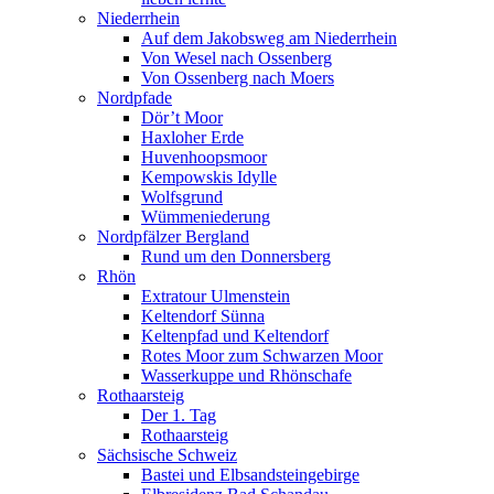
Niederrhein
Auf dem Jakobsweg am Niederrhein
Von Wesel nach Ossenberg
Von Ossenberg nach Moers
Nordpfade
Dör’t Moor
Haxloher Erde
Huvenhoopsmoor
Kempowskis Idylle
Wolfsgrund
Wümmeniederung
Nordpfälzer Bergland
Rund um den Donnersberg
Rhön
Extratour Ulmenstein
Keltendorf Sünna
Keltenpfad und Keltendorf
Rotes Moor zum Schwarzen Moor
Wasserkuppe und Rhönschafe
Rothaarsteig
Der 1. Tag
Rothaarsteig
Sächsische Schweiz
Bastei und Elbsandsteingebirge