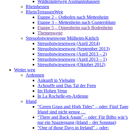
Wildkräuterweg Assmannshausen
Rheinhessen
RheinTerrassenWeg
Etappe 2 – Osthofen nach Mettenheim
Etappe 3 – Mettenheim nach Guntersblum
Etappe 5 – Oppenheim nach Bodenheim
Themenwege
Streuobstwiesenwege Mülheim-Kärlich
Streuobstwiesenweg (April 2014)
Streuobstwiesenweg (September 2013)
Streuobstwiesenweg (April 2013 – 2)
Streuobstwiesenweg (April 2013 – 1)
Streuobstwiesenweg (Oktober 2012)
Weiter weg
Ardennen
Ankunft in Vielsalm
Achouffe und Das Tal der Feen
Im Hohen Venn
In La Rochelle-en-Ardenne
Irland
“Green Grass and High Tides” – oder: Fünf Tage
Irland sind nicht genug …
“There and Back Again” – oder: Für Bilbo wär’s
nur ein Spaziergang (Irland – der Sonntag)
“One of those Days in Ireland” – oder: