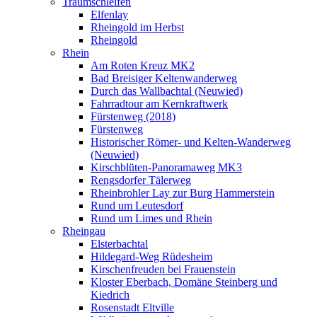
Traumschleifen
Elfenlay
Rheingold im Herbst
Rheingold
Rhein
Am Roten Kreuz MK2
Bad Breisiger Keltenwanderweg
Durch das Wallbachtal (Neuwied)
Fahrradtour am Kernkraftwerk
Fürstenweg (2018)
Fürstenweg
Historischer Römer- und Kelten-Wanderweg
(Neuwied)
Kirschblüten-Panoramaweg MK3
Rengsdorfer Tälerweg
Rheinbrohler Lay zur Burg Hammerstein
Rund um Leutesdorf
Rund um Limes und Rhein
Rheingau
Elsterbachtal
Hildegard-Weg Rüdesheim
Kirschenfreuden bei Frauenstein
Kloster Eberbach, Domäne Steinberg und
Kiedrich
Rosenstadt Eltville