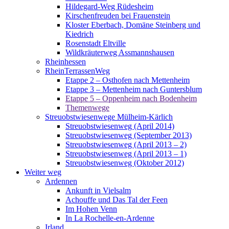
Hildegard-Weg Rüdesheim
Kirschenfreuden bei Frauenstein
Kloster Eberbach, Domäne Steinberg und
Kiedrich
Rosenstadt Eltville
Wildkräuterweg Assmannshausen
Rheinhessen
RheinTerrassenWeg
Etappe 2 – Osthofen nach Mettenheim
Etappe 3 – Mettenheim nach Guntersblum
Etappe 5 – Oppenheim nach Bodenheim
Themenwege
Streuobstwiesenwege Mülheim-Kärlich
Streuobstwiesenweg (April 2014)
Streuobstwiesenweg (September 2013)
Streuobstwiesenweg (April 2013 – 2)
Streuobstwiesenweg (April 2013 – 1)
Streuobstwiesenweg (Oktober 2012)
Weiter weg
Ardennen
Ankunft in Vielsalm
Achouffe und Das Tal der Feen
Im Hohen Venn
In La Rochelle-en-Ardenne
Irland