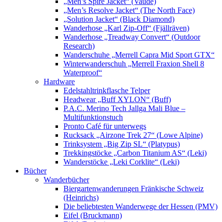
„Men’s Spire Jacket“ (Vaude)
„Men’s Resolve Jacket“ (The North Face)
„Solution Jacket“ (Black Diamond)
Wanderhose „Karl Zip-Off“ (Fjällräven)
Wanderhose „Treadway Convert“ (Outdoor
Research)
Wanderschuhe „Merrell Capra Mid Sport GTX“
Winterwanderschuh „Merrell Fraxion Shell 8
Waterproof“
Hardware
Edelstahltrinkflasche Telper
Headwear „Buff XYLON“ (Buff)
P.A.C. Merino Tech Jallga Mali Blue –
Multifunktionstuch
Pronto Café für unterwegs
Rucksack „Airzone Trek 27“ (Lowe Alpine)
Trinksystem „Big Zip SL“ (Platypus)
Trekkingstöcke „Carbon Titanium AS“ (Leki)
Wanderstöcke „Leki Corklite“ (Leki)
Bücher
Wanderbücher
Biergartenwanderungen Fränkische Schweiz
(Heinrichs)
Die beliebtesten Wanderwege der Hessen (PMV)
Eifel (Bruckmann)