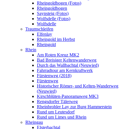
Rheingoldbogen (Fotos)
Rheingoldbogen
Saynsteig (Fotos)
Wolfsdelle (Fotos)
Wolfsdelle
Traumschleifen
Elfenlay
Rheingold im Herbst
Rheingold
Rhein
Am Roten Kreuz MK2
Bad Breisiger Keltenwanderweg
Durch das Wallbachtal (Neuwied)
Fahrradtour am Kernkraftwerk
Fürstenweg (2018)
Fürstenweg
Historischer Römer- und Kelten-Wanderweg
(Neuwied)
Kirschblüten-Panoramaweg MK3
Rengsdorfer Tälerweg
Rheinbrohler Lay zur Burg Hammerstein
Rund um Leutesdorf
Rund um Limes und Rhein
Rheingau
Elsterbachtal