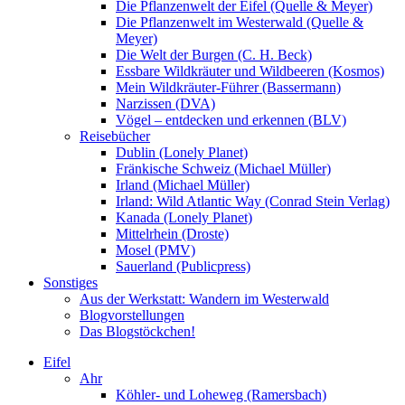
Die Pflanzenwelt der Eifel (Quelle & Meyer)
Die Pflanzenwelt im Westerwald (Quelle &
Meyer)
Die Welt der Burgen (C. H. Beck)
Essbare Wildkräuter und Wildbeeren (Kosmos)
Mein Wildkräuter-Führer (Bassermann)
Narzissen (DVA)
Vögel – entdecken und erkennen (BLV)
Reisebücher
Dublin (Lonely Planet)
Fränkische Schweiz (Michael Müller)
Irland (Michael Müller)
Irland: Wild Atlantic Way (Conrad Stein Verlag)
Kanada (Lonely Planet)
Mittelrhein (Droste)
Mosel (PMV)
Sauerland (Publicpress)
Sonstiges
Aus der Werkstatt: Wandern im Westerwald
Blogvorstellungen
Das Blogstöckchen!
Eifel
Ahr
Köhler- und Loheweg (Ramersbach)