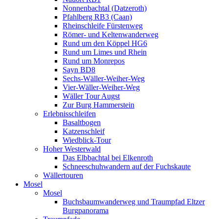
Nonnenbachtal (Datzeroth)
Pfahlberg RB3 (Caan)
Rheinschleife Fürstenweg
Römer- und Keltenwanderweg
Rund um den Köppel HG6
Rund um Limes und Rhein
Rund um Monrepos
Sayn BD8
Sechs-Wäller-Weiher-Weg
Vier-Wäller-Weiher-Weg
Wäller Tour Augst
Zur Burg Hammerstein
Erlebnisschleifen
Basaltbogen
Katzenschleif
Wiedblick-Tour
Hoher Westerwald
Das Elbbachtal bei Elkenroth
Schneeschuhwandern auf der Fuchskaute
Wällertouren
Mosel
Mosel
Buchsbaumwanderweg und Traumpfad Eltzer
Burgpanorama