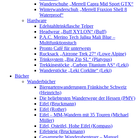
Wanderschuhe „Merrell Capra Mid Sport GTX“
Winterwanderschuh „Merrell Fraxion Shell 8
Waterproof“
Hardware
Edelstahltrinkflasche Telper
Headwear „Buff XYLON“ (Buff)
P.A.C. Merino Tech Jallga Mali Blue –
Multifunktionstuch
Pronto Café für unterwegs
Rucksack „Airzone Trek 27“ (Lowe Alpine)
Trinksystem „Big Zip SL“ (Platypus)
Trekkingstöcke „Carbon Titanium AS“ (Leki)
Wanderstöcke „Leki Corklite“ (Leki)
Bücher
Wanderbücher
Biergartenwanderungen Fränkische Schweiz
(Heinrichs)
Die beliebtesten Wanderwege der Hessen (PMV)
Eifel (Bruckmann)
Eifel (Rother)
Eifel – MM-Wandern mit 35 Touren (Michael
Müller)
Eifel, Osteifel, Hohe Eifel (Kompass)
Eifelsteig (Bruckmann)
Gesammelte Wanderabenteuer – Manuel