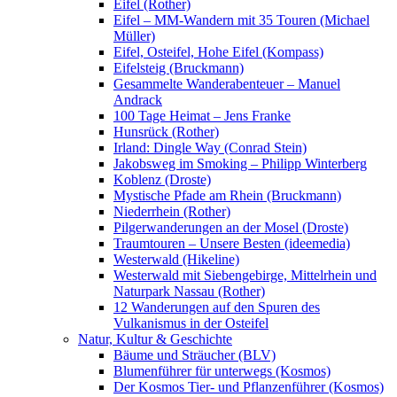
Eifel (Rother)
Eifel – MM-Wandern mit 35 Touren (Michael
Müller)
Eifel, Osteifel, Hohe Eifel (Kompass)
Eifelsteig (Bruckmann)
Gesammelte Wanderabenteuer – Manuel
Andrack
100 Tage Heimat – Jens Franke
Hunsrück (Rother)
Irland: Dingle Way (Conrad Stein)
Jakobsweg im Smoking – Philipp Winterberg
Koblenz (Droste)
Mystische Pfade am Rhein (Bruckmann)
Niederrhein (Rother)
Pilgerwanderungen an der Mosel (Droste)
Traumtouren – Unsere Besten (ideemedia)
Westerwald (Hikeline)
Westerwald mit Siebengebirge, Mittelrhein und
Naturpark Nassau (Rother)
12 Wanderungen auf den Spuren des
Vulkanismus in der Osteifel
Natur, Kultur & Geschichte
Bäume und Sträucher (BLV)
Blumenführer für unterwegs (Kosmos)
Der Kosmos Tier- und Pflanzenführer (Kosmos)