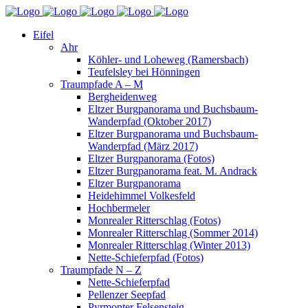
Eifel
Ahr
Köhler- und Loheweg (Ramersbach)
Teufelsley bei Hönningen
Traumpfade A – M
Bergheidenweg
Eltzer Burgpanorama und Buchsbaum-
Wanderpfad (Oktober 2017)
Eltzer Burgpanorama und Buchsbaum-
Wanderpfad (März 2017)
Eltzer Burgpanorama (Fotos)
Eltzer Burgpanorama feat. M. Andrack
Eltzer Burgpanorama
Heidehimmel Volkesfeld
Hochbermeler
Monrealer Ritterschlag (Fotos)
Monrealer Ritterschlag (Sommer 2014)
Monrealer Ritterschlag (Winter 2013)
Nette-Schieferpfad (Fotos)
Traumpfade N – Z
Nette-Schieferpfad
Pellenzer Seepfad
Pyrmonter Felsensteig