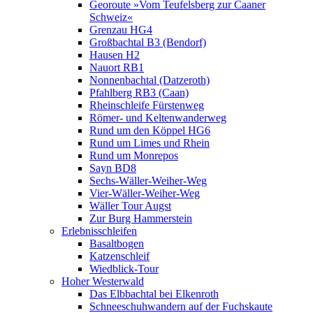
Georoute »Vom Teufelsberg zur Caaner
Schweiz«
Grenzau HG4
Großbachtal B3 (Bendorf)
Hausen H2
Nauort RB1
Nonnenbachtal (Datzeroth)
Pfahlberg RB3 (Caan)
Rheinschleife Fürstenweg
Römer- und Keltenwanderweg
Rund um den Köppel HG6
Rund um Limes und Rhein
Rund um Monrepos
Sayn BD8
Sechs-Wäller-Weiher-Weg
Vier-Wäller-Weiher-Weg
Wäller Tour Augst
Zur Burg Hammerstein
Erlebnisschleifen
Basaltbogen
Katzenschleif
Wiedblick-Tour
Hoher Westerwald
Das Elbbachtal bei Elkenroth
Schneeschuhwandern auf der Fuchskaute