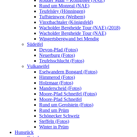
Rodder Maar – Königssee (NAE)
Rund um Monreal (NAE)
Teufelsley (Hönningen)
Tuffsteinweg (Weibern)
Vinxtbachtaler (Königsfeld)
Wacholder Bergheide Tour (NAE) (2018)
Wacholder Bergheide Tour (NAE)
Wingertsbergwand bei Mendig
Südeifel
Devon-Pfad (Fotos)
Neuerburg (Fotos)
Teufelsschlucht (Fotos)
Vulkaneifel
Eselwandern Bongard (Fotos)
Himmerod (Fotos)
Holzmaar (Fotos)
Manderscheid (Fotos)
Moore-Pfad Schneifel (Fotos)
Moore-Pfad Schneifel
Rund um Gerolstein (Fotos)
Rund um Prüm
Schönecker Schweiz
Steffeln (Fotos)
Winter in Prüm
Hunsrück