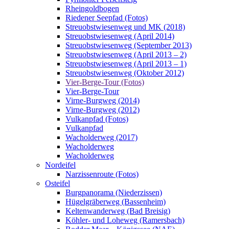
Rheingoldbogen
Riedener Seepfad (Fotos)
Streuobstwiesenweg und MK (2018)
Streuobstwiesenweg (April 2014)
Streuobstwiesenweg (September 2013)
Streuobstwiesenweg (April 2013 – 2)
Streuobstwiesenweg (April 2013 – 1)
Streuobstwiesenweg (Oktober 2012)
Vier-Berge-Tour (Fotos)
Vier-Berge-Tour
Virne-Burgweg (2014)
Virne-Burgweg (2012)
Vulkanpfad (Fotos)
Vulkanpfad
Wacholderweg (2017)
Wacholderweg
Wacholderweg
Nordeifel
Narzissenroute (Fotos)
Osteifel
Burgpanorama (Niederzissen)
Hügelgräberweg (Bassenheim)
Keltenwanderweg (Bad Breisig)
Köhler- und Loheweg (Ramersbach)