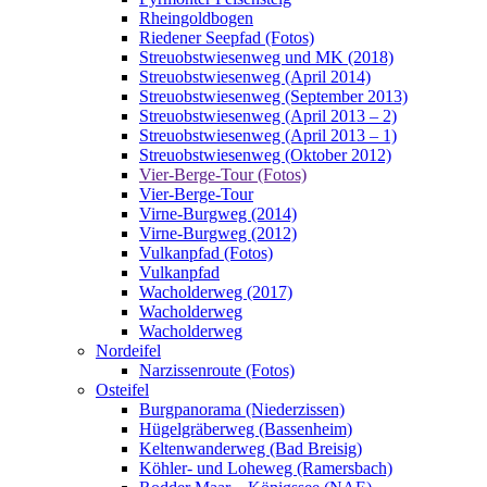
Rheingoldbogen
Riedener Seepfad (Fotos)
Streuobstwiesenweg und MK (2018)
Streuobstwiesenweg (April 2014)
Streuobstwiesenweg (September 2013)
Streuobstwiesenweg (April 2013 – 2)
Streuobstwiesenweg (April 2013 – 1)
Streuobstwiesenweg (Oktober 2012)
Vier-Berge-Tour (Fotos)
Vier-Berge-Tour
Virne-Burgweg (2014)
Virne-Burgweg (2012)
Vulkanpfad (Fotos)
Vulkanpfad
Wacholderweg (2017)
Wacholderweg
Wacholderweg
Nordeifel
Narzissenroute (Fotos)
Osteifel
Burgpanorama (Niederzissen)
Hügelgräberweg (Bassenheim)
Keltenwanderweg (Bad Breisig)
Köhler- und Loheweg (Ramersbach)