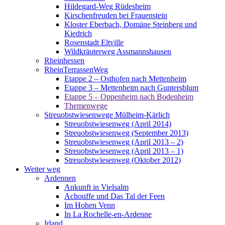
Hildegard-Weg Rüdesheim
Kirschenfreuden bei Frauenstein
Kloster Eberbach, Domäne Steinberg und
Kiedrich
Rosenstadt Eltville
Wildkräuterweg Assmannshausen
Rheinhessen
RheinTerrassenWeg
Etappe 2 – Osthofen nach Mettenheim
Etappe 3 – Mettenheim nach Guntersblum
Etappe 5 – Oppenheim nach Bodenheim
Themenwege
Streuobstwiesenwege Mülheim-Kärlich
Streuobstwiesenweg (April 2014)
Streuobstwiesenweg (September 2013)
Streuobstwiesenweg (April 2013 – 2)
Streuobstwiesenweg (April 2013 – 1)
Streuobstwiesenweg (Oktober 2012)
Weiter weg
Ardennen
Ankunft in Vielsalm
Achouffe und Das Tal der Feen
Im Hohen Venn
In La Rochelle-en-Ardenne
Irland