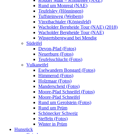
Rodder Maar – Königssee (NAE)
Rund um Monreal (NAE)
Teufelsley (Hönningen)
Tuffsteinweg (Weibern)
Vinxtbachtaler (Königsfeld)
Wacholder Bergheide Tour (NAE) (2018)
Wacholder Bergheide Tour (NAE)
Wingertsbergwand bei Mendig
Südeifel
Devon-Pfad (Fotos)
Neuerburg (Fotos)
Teufelsschlucht (Fotos)
Vulkaneifel
Eselwandern Bongard (Fotos)
Himmerod (Fotos)
Holzmaar (Fotos)
Manderscheid (Fotos)
Moore-Pfad Schneifel (Fotos)
Moore-Pfad Schneifel
Rund um Gerolstein (Fotos)
Rund um Prüm
Schönecker Schweiz
Steffeln (Fotos)
Winter in Prüm
Hunsrück