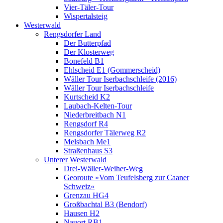
Vier-Täler-Tour
Wispertalsteig
Westerwald
Rengsdorfer Land
Der Butterpfad
Der Klosterweg
Bonefeld B1
Ehlscheid E1 (Gommerscheid)
Wäller Tour Iserbachschleife (2016)
Wäller Tour Iserbachschleife
Kurtscheid K2
Laubach-Kelten-Tour
Niederbreitbach N1
Rengsdorf R4
Rengsdorfer Tälerweg R2
Melsbach Me1
Straßenhaus S3
Unterer Westerwald
Drei-Wäller-Weiher-Weg
Georoute »Vom Teufelsberg zur Caaner
Schweiz«
Grenzau HG4
Großbachtal B3 (Bendorf)
Hausen H2
Nauort RB1