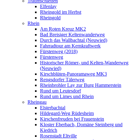
Traumschleifen
Elfenlay
Rheingold im Herbst
Rheingold
Rhein
Am Roten Kreuz MK2
Bad Breisiger Keltenwanderweg
Durch das Wallbachtal (Neuwied)
Fahrradtour am Kernkraftwerk
Fürstenweg (2018)
Fürstenweg
Historischer Römer- und Kelten-Wanderweg
(Neuwied)
Kirschblüten-Panoramaweg MK3
Rengsdorfer Tälerweg
Rheinbrohler Lay zur Burg Hammerstein
Rund um Leutesdorf
Rund um Limes und Rhein
Rheingau
Elsterbachtal
Hildegard-Weg Rüdesheim
Kirschenfreuden bei Frauenstein
Kloster Eberbach, Domäne Steinberg und
Kiedrich
Rosenstadt Eltville