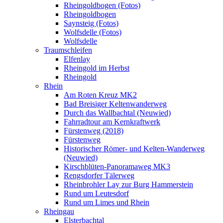
Rheingoldbogen (Fotos)
Rheingoldbogen
Saynsteig (Fotos)
Wolfsdelle (Fotos)
Wolfsdelle
Traumschleifen
Elfenlay
Rheingold im Herbst
Rheingold
Rhein
Am Roten Kreuz MK2
Bad Breisiger Keltenwanderweg
Durch das Wallbachtal (Neuwied)
Fahrradtour am Kernkraftwerk
Fürstenweg (2018)
Fürstenweg
Historischer Römer- und Kelten-Wanderweg
(Neuwied)
Kirschblüten-Panoramaweg MK3
Rengsdorfer Tälerweg
Rheinbrohler Lay zur Burg Hammerstein
Rund um Leutesdorf
Rund um Limes und Rhein
Rheingau
Elsterbachtal