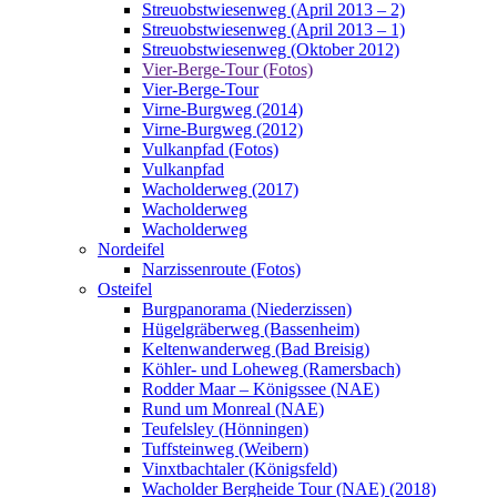
Streuobstwiesenweg (April 2013 – 2)
Streuobstwiesenweg (April 2013 – 1)
Streuobstwiesenweg (Oktober 2012)
Vier-Berge-Tour (Fotos)
Vier-Berge-Tour
Virne-Burgweg (2014)
Virne-Burgweg (2012)
Vulkanpfad (Fotos)
Vulkanpfad
Wacholderweg (2017)
Wacholderweg
Wacholderweg
Nordeifel
Narzissenroute (Fotos)
Osteifel
Burgpanorama (Niederzissen)
Hügelgräberweg (Bassenheim)
Keltenwanderweg (Bad Breisig)
Köhler- und Loheweg (Ramersbach)
Rodder Maar – Königssee (NAE)
Rund um Monreal (NAE)
Teufelsley (Hönningen)
Tuffsteinweg (Weibern)
Vinxtbachtaler (Königsfeld)
Wacholder Bergheide Tour (NAE) (2018)