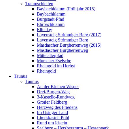
Traumschleifen
Baybachklamm (Frühjahr 2015)
Baybachklamm
Burgstadt-Pfad
Ehrbachklamm
Elfenlay
Layensteig Strimmiger Berg (2017)
Layensteig Strimmiger Berg
Masdascher Burgherrenweg (2015)
Masdascher Burgherrenweg
Mittelalterpfad
Murscher Eselsche
Rheingold im Herbst
Rheingold
Taunus
Taunus
An der Kleinen Wisper
Drei-Burgen-Weg
3-Kastelle-Rundweg
Großer Feldberg
Herzweg des Friedens
Im Usinger Land
Limeskastell Pohl
Rund um Idstein
Saalburg – Herzbergturm – Hessenpark