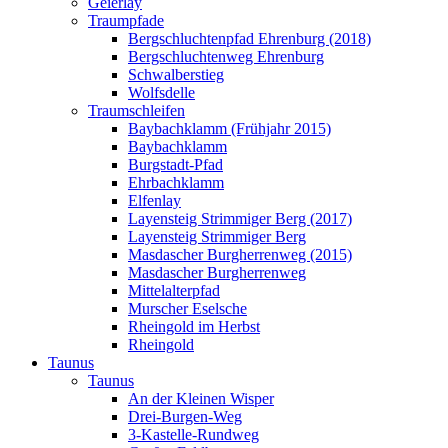
Geierlay
Traumpfade
Bergschluchtenpfad Ehrenburg (2018)
Bergschluchtenweg Ehrenburg
Schwalberstieg
Wolfsdelle
Traumschleifen
Baybachklamm (Frühjahr 2015)
Baybachklamm
Burgstadt-Pfad
Ehrbachklamm
Elfenlay
Layensteig Strimmiger Berg (2017)
Layensteig Strimmiger Berg
Masdascher Burgherrenweg (2015)
Masdascher Burgherrenweg
Mittelalterpfad
Murscher Eselsche
Rheingold im Herbst
Rheingold
Taunus
Taunus
An der Kleinen Wisper
Drei-Burgen-Weg
3-Kastelle-Rundweg