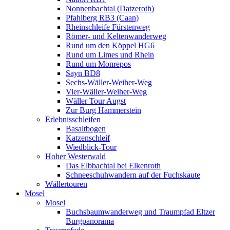
Nonnenbachtal (Datzeroth)
Pfahlberg RB3 (Caan)
Rheinschleife Fürstenweg
Römer- und Keltenwanderweg
Rund um den Köppel HG6
Rund um Limes und Rhein
Rund um Monrepos
Sayn BD8
Sechs-Wäller-Weiher-Weg
Vier-Wäller-Weiher-Weg
Wäller Tour Augst
Zur Burg Hammerstein
Erlebnisschleifen
Basaltbogen
Katzenschleif
Wiedblick-Tour
Hoher Westerwald
Das Elbbachtal bei Elkenroth
Schneeschuhwandern auf der Fuchskaute
Wällertouren
Mosel
Mosel
Buchsbaumwanderweg und Traumpfad Eltzer
Burgpanorama