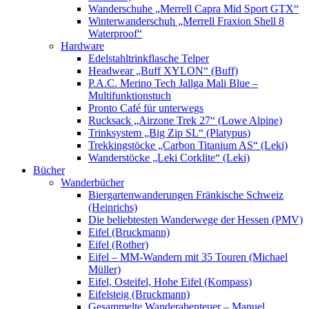
Wanderschuhe „Merrell Capra Mid Sport GTX“
Winterwanderschuh „Merrell Fraxion Shell 8
Waterproof“
Hardware
Edelstahltrinkflasche Telper
Headwear „Buff XYLON“ (Buff)
P.A.C. Merino Tech Jallga Mali Blue –
Multifunktionstuch
Pronto Café für unterwegs
Rucksack „Airzone Trek 27“ (Lowe Alpine)
Trinksystem „Big Zip SL“ (Platypus)
Trekkingstöcke „Carbon Titanium AS“ (Leki)
Wanderstöcke „Leki Corklite“ (Leki)
Bücher
Wanderbücher
Biergartenwanderungen Fränkische Schweiz
(Heinrichs)
Die beliebtesten Wanderwege der Hessen (PMV)
Eifel (Bruckmann)
Eifel (Rother)
Eifel – MM-Wandern mit 35 Touren (Michael
Müller)
Eifel, Osteifel, Hohe Eifel (Kompass)
Eifelsteig (Bruckmann)
Gesammelte Wanderabenteuer – Manuel