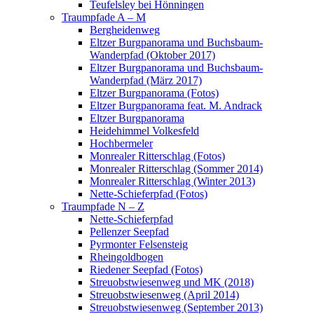
Teufelsley bei Hönningen
Traumpfade A – M
Bergheidenweg
Eltzer Burgpanorama und Buchsbaum-
Wanderpfad (Oktober 2017)
Eltzer Burgpanorama und Buchsbaum-
Wanderpfad (März 2017)
Eltzer Burgpanorama (Fotos)
Eltzer Burgpanorama feat. M. Andrack
Eltzer Burgpanorama
Heidehimmel Volkesfeld
Hochbermeler
Monrealer Ritterschlag (Fotos)
Monrealer Ritterschlag (Sommer 2014)
Monrealer Ritterschlag (Winter 2013)
Nette-Schieferpfad (Fotos)
Traumpfade N – Z
Nette-Schieferpfad
Pellenzer Seepfad
Pyrmonter Felsensteig
Rheingoldbogen
Riedener Seepfad (Fotos)
Streuobstwiesenweg und MK (2018)
Streuobstwiesenweg (April 2014)
Streuobstwiesenweg (September 2013)