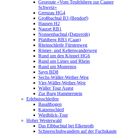
Georoute »Vom Teufelsberg zur Caaner
Schweiz«
Grenzau HG4
Großbachtal B3 (Bendorf)
Hausen H2
Nauort RB1
Nonnenbachtal (Datzeroth)
Pfahlberg RB3 (Caan)
Rheinschleife Fürstenweg
Römer- und Keltenwanderweg
Rund um den Köppel HG6
Rund um Limes und Rhein
Rund um Monrepos
Sayn BD8
Sechs-Wäller-Weiher-Weg
Vier-Wäller-Weiher-Weg
Wäller Tour Augst
Zur Burg Hammerstein
Erlebnisschleifen
Basaltbogen
Katzenschleif
Wiedblick-Tour
Hoher Westerwald
Das Elbbachtal bei Elkenroth
Schneeschuhwandern auf der Fuchskaute