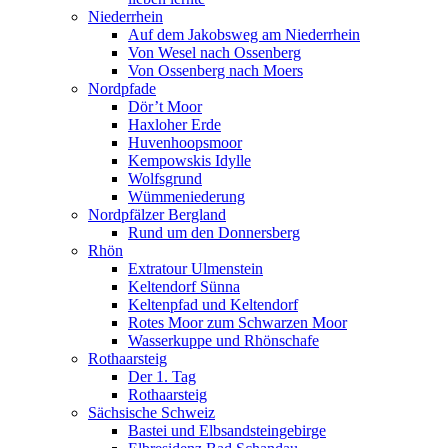
Niederrhein
Auf dem Jakobsweg am Niederrhein
Von Wesel nach Ossenberg
Von Ossenberg nach Moers
Nordpfade
Dör’t Moor
Haxloher Erde
Huvenhoopsmoor
Kempowskis Idylle
Wolfsgrund
Wümmeniederung
Nordpfälzer Bergland
Rund um den Donnersberg
Rhön
Extratour Ulmenstein
Keltendorf Sünna
Keltenpfad und Keltendorf
Rotes Moor zum Schwarzen Moor
Wasserkuppe und Rhönschafe
Rothaarsteig
Der 1. Tag
Rothaarsteig
Sächsische Schweiz
Bastei und Elbsandsteingebirge