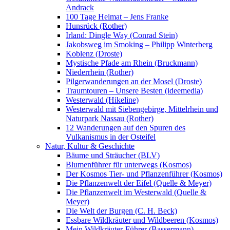
Andrack
100 Tage Heimat – Jens Franke
Hunsrück (Rother)
Irland: Dingle Way (Conrad Stein)
Jakobsweg im Smoking – Philipp Winterberg
Koblenz (Droste)
Mystische Pfade am Rhein (Bruckmann)
Niederrhein (Rother)
Pilgerwanderungen an der Mosel (Droste)
Traumtouren – Unsere Besten (ideemedia)
Westerwald (Hikeline)
Westerwald mit Siebengebirge, Mittelrhein und
Naturpark Nassau (Rother)
12 Wanderungen auf den Spuren des
Vulkanismus in der Osteifel
Natur, Kultur & Geschichte
Bäume und Sträucher (BLV)
Blumenführer für unterwegs (Kosmos)
Der Kosmos Tier- und Pflanzenführer (Kosmos)
Die Pflanzenwelt der Eifel (Quelle & Meyer)
Die Pflanzenwelt im Westerwald (Quelle &
Meyer)
Die Welt der Burgen (C. H. Beck)
Essbare Wildkräuter und Wildbeeren (Kosmos)
Mein Wildkräuter-Führer (Bassermann)