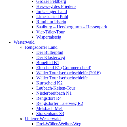
Großer Feldberg
Herzweg des Friedens
Im Usinger Land
Limeskastell Pohl
Rund um Idstein
Saalburg – Herzbergturm – Hessenpark
Vier-Täler-Tour
Wispertalsteig
Westerwald
Rengsdorfer Land
Der Butterpfad
Der Klosterweg
Bonefeld B1
Ehlscheid E1 (Gommerscheid)
Wäller Tour Iserbachschleife (2016)
Wäller Tour Iserbachschleife
Kurtscheid K2
Laubach-Kelten-Tour
Niederbreitbach N1
Rengsdorf R4
Rengsdorfer Tälerweg R2
Melsbach Me1
Straßenhaus S3
Unterer Westerwald
Drei-Wäller-Weiher-Weg