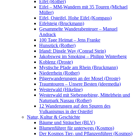
Eifel (Rother)
Eifel – MM-Wandern mit 35 Touren (Michael
Müller)
Eifel, Osteifel, Hohe Eifel (Kompass)
Eifelsteig (Bruckmann)
Gesammelte Wanderabenteuer – Manuel
Andrack
100 Tage Heimat – Jens Franke
Hunsrück (Rother)
Irland: Dingle Way (Conrad Stein)
Jakobsweg im Smoking – Philipp Winterberg
Koblenz (Droste)
Mystische Pfade am Rhein (Bruckmann)
Niederrhein (Rother)
Pilgerwanderungen an der Mosel (Droste)
Traumtouren – Unsere Besten (ideemedia)
Westerwald (Hikeline)
Westerwald mit Siebengebirge, Mittelrhein und
Naturpark Nassau (Rother)
12 Wanderungen auf den Spuren des
Vulkanismus in der Osteifel
Natur, Kultur & Geschichte
Bäume und Sträucher (BLV)
Blumenführer für unterwegs (Kosmos)
Der Kosmos Tier- und Pflanzenführer (Kosmos)