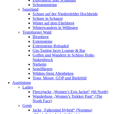
Elbresidenz Bad Schandau
Schrammsteine
Sauerland
Schnee auf der Niedersfelder Hochheide
Schnee in Schanze
Winter auf dem Ettelsberg
Winterwandern in Willingen
Teutoburger Wald
Blomberg
Externsteine
Externsteine Reloaded
Gin-Tasting faces Lounge & Bar
Golfen und Wandern in Schloss Holte-
Stukenbrock
Nieheim
Segelfliegen
Wildnis-Steig Altenbeken
Yoga, Moore, GOP und Bielefeld
Ausrüstung
Ladies
Fleecejacke „Women‘s Esja Jacket“ (66 North)
Wanderhose „Women’s Trekker Pant“ (The
North Face)
Gents
Jacke „Falkestind Hybrid“ (Norrøna)