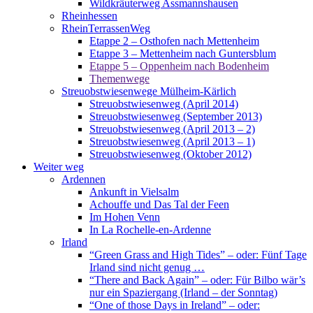
Wildkräuterweg Assmannshausen
Rheinhessen
RheinTerrassenWeg
Etappe 2 – Osthofen nach Mettenheim
Etappe 3 – Mettenheim nach Guntersblum
Etappe 5 – Oppenheim nach Bodenheim
Themenwege
Streuobstwiesenwege Mülheim-Kärlich
Streuobstwiesenweg (April 2014)
Streuobstwiesenweg (September 2013)
Streuobstwiesenweg (April 2013 – 2)
Streuobstwiesenweg (April 2013 – 1)
Streuobstwiesenweg (Oktober 2012)
Weiter weg
Ardennen
Ankunft in Vielsalm
Achouffe und Das Tal der Feen
Im Hohen Venn
In La Rochelle-en-Ardenne
Irland
“Green Grass and High Tides” – oder: Fünf Tage
Irland sind nicht genug …
“There and Back Again” – oder: Für Bilbo wär’s
nur ein Spaziergang (Irland – der Sonntag)
“One of those Days in Ireland” – oder: