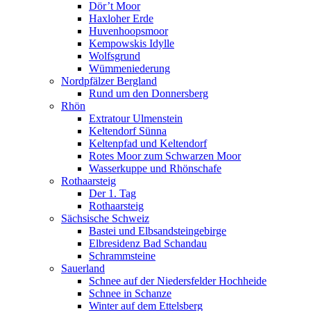
Dör’t Moor
Haxloher Erde
Huvenhoopsmoor
Kempowskis Idylle
Wolfsgrund
Wümmeniederung
Nordpfälzer Bergland
Rund um den Donnersberg
Rhön
Extratour Ulmenstein
Keltendorf Sünna
Keltenpfad und Keltendorf
Rotes Moor zum Schwarzen Moor
Wasserkuppe und Rhönschafe
Rothaarsteig
Der 1. Tag
Rothaarsteig
Sächsische Schweiz
Bastei und Elbsandsteingebirge
Elbresidenz Bad Schandau
Schrammsteine
Sauerland
Schnee auf der Niedersfelder Hochheide
Schnee in Schanze
Winter auf dem Ettelsberg