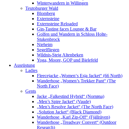
Winterwandern in Willingen
Teutoburger Wald
Blomberg
Externsteine
Externsteine Reloaded
Gin-Tasting faces Lounge & Bar
Golfen und Wandern in Schloss Holte-
Stukenbrock
Nieheim
Segelfliegen
Wildnis-Steig Altenbeken
Yoga, Moore, GOP und Bielefeld
Ausrüstung
Ladies
Fleecejacke „Women‘s Esja Jacket“ (66 North)
Wanderhose „Women’s Trekker Pant“ (The
North Face)
Gents
Jacke „Falkestind Hybrid“ (Norrøna)
„Men’s Spire Jacket“ (Vaude)
„Men’s Resolve Jacket“ (The North Face)
„Solution Jacket“ (Black Diamond)
Wanderhose „Karl Zip-Off“ (Fjällräven)
Wanderhose „Treadway Convert“ (Outdoor
Research)