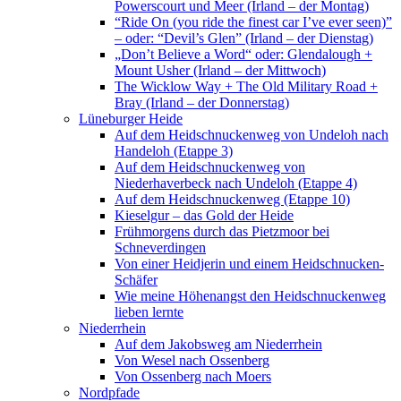
Powerscourt und Meer (Irland – der Montag)
“Ride On (you ride the finest car I’ve ever seen)”
– oder: “Devil’s Glen” (Irland – der Dienstag)
„Don’t Believe a Word“ oder: Glendalough +
Mount Usher (Irland – der Mittwoch)
The Wicklow Way + The Old Military Road +
Bray (Irland – der Donnerstag)
Lüneburger Heide
Auf dem Heidschnuckenweg von Undeloh nach
Handeloh (Etappe 3)
Auf dem Heidschnuckenweg von
Niederhaverbeck nach Undeloh (Etappe 4)
Auf dem Heidschnuckenweg (Etappe 10)
Kieselgur – das Gold der Heide
Frühmorgens durch das Pietzmoor bei
Schneverdingen
Von einer Heidjerin und einem Heidschnucken-
Schäfer
Wie meine Höhenangst den Heidschnuckenweg
lieben lernte
Niederrhein
Auf dem Jakobsweg am Niederrhein
Von Wesel nach Ossenberg
Von Ossenberg nach Moers
Nordpfade