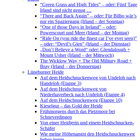
“Green Grass and High Tides” – oder: Fünf Tage
Irland sind nicht genug …
“There and Back Again” – oder: Für Bilbo wär’s
nur ein Spaziergang (Irland – der Sonntag)
“One of those Days in Ireland” – oder:
Powerscourt und Meer (Irland – der Montag)
“Ride On (you ride the finest car I’ve ever seen)”
– oder: “Devil’s Glen” (Irland – der Dienstag)
„Don’t Believe a Word“ oder: Glendalough +
Mount Usher (Irland – der Mittwoch)
The Wicklow Way + The Old Military Road +
Bray (Irland – der Donnerstag)
Lüneburger Heide
Auf dem Heidschnuckenweg von Undeloh nach
Handeloh (Etappe 3)
Auf dem Heidschnuckenweg von
Niederhaverbeck nach Undeloh (Etappe 4)
Auf dem Heidschnuckenweg (Etappe 10)
Kieselgur – das Gold der Heide
Frühmorgens durch das Pietzmoor bei
Schneverdingen
Von einer Heidjerin und einem Heidschnucken-
Schäfer
Wie meine Höhenangst den Heidschnuckenweg
lieben lernte