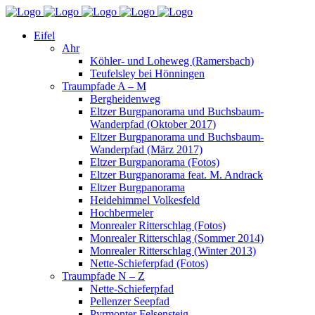
Eifel
Ahr
Köhler- und Loheweg (Ramersbach)
Teufelsley bei Hönningen
Traumpfade A – M
Bergheidenweg
Eltzer Burgpanorama und Buchsbaum-
Wanderpfad (Oktober 2017)
Eltzer Burgpanorama und Buchsbaum-
Wanderpfad (März 2017)
Eltzer Burgpanorama (Fotos)
Eltzer Burgpanorama feat. M. Andrack
Eltzer Burgpanorama
Heidehimmel Volkesfeld
Hochbermeler
Monrealer Ritterschlag (Fotos)
Monrealer Ritterschlag (Sommer 2014)
Monrealer Ritterschlag (Winter 2013)
Nette-Schieferpfad (Fotos)
Traumpfade N – Z
Nette-Schieferpfad
Pellenzer Seepfad
Pyrmonter Felsensteig