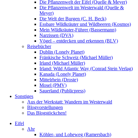
Die Pflanzenwelt der Eifel (Quelle & Meyer)
Die Pflanzenwelt im Westerwald (Quelle &
Meyer)
Die Welt der Burgen (C. H. Beck)
Essbare Wildkräuter und Wildbeeren (Kosmos)
Mein Wildkräuter-Führer (Bassermann)
Narzissen (DVA)
Vögel – entdecken und erkennen (BLV)
Reisebücher
Dublin (Lonely Planet)
Fränkische Schweiz (Michael Müller)
Irland (Michael Müller)
Irland: Wild Atlantic Way (Conrad Stein Verlag)
Kanada (Lonely Planet)
Mittelrhein (Droste)
Mosel (PMV)
Sauerland (Publicpress)
Sonstiges
Aus der Werkstatt: Wandern im Westerwald
Blogvorstellungen
Das Blogstöckchen!
Eifel
Ahr
Köhler- und Loheweg (Ramersbach)