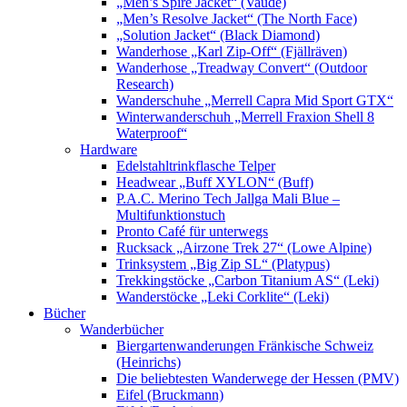
„Men’s Spire Jacket“ (Vaude)
„Men’s Resolve Jacket“ (The North Face)
„Solution Jacket“ (Black Diamond)
Wanderhose „Karl Zip-Off“ (Fjällräven)
Wanderhose „Treadway Convert“ (Outdoor
Research)
Wanderschuhe „Merrell Capra Mid Sport GTX“
Winterwanderschuh „Merrell Fraxion Shell 8
Waterproof“
Hardware
Edelstahltrinkflasche Telper
Headwear „Buff XYLON“ (Buff)
P.A.C. Merino Tech Jallga Mali Blue –
Multifunktionstuch
Pronto Café für unterwegs
Rucksack „Airzone Trek 27“ (Lowe Alpine)
Trinksystem „Big Zip SL“ (Platypus)
Trekkingstöcke „Carbon Titanium AS“ (Leki)
Wanderstöcke „Leki Corklite“ (Leki)
Bücher
Wanderbücher
Biergartenwanderungen Fränkische Schweiz
(Heinrichs)
Die beliebtesten Wanderwege der Hessen (PMV)
Eifel (Bruckmann)