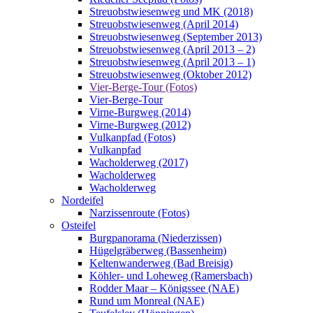
Streuobstwiesenweg und MK (2018)
Streuobstwiesenweg (April 2014)
Streuobstwiesenweg (September 2013)
Streuobstwiesenweg (April 2013 – 2)
Streuobstwiesenweg (April 2013 – 1)
Streuobstwiesenweg (Oktober 2012)
Vier-Berge-Tour (Fotos)
Vier-Berge-Tour
Virne-Burgweg (2014)
Virne-Burgweg (2012)
Vulkanpfad (Fotos)
Vulkanpfad
Wacholderweg (2017)
Wacholderweg
Wacholderweg
Nordeifel
Narzissenroute (Fotos)
Osteifel
Burgpanorama (Niederzissen)
Hügelgräberweg (Bassenheim)
Keltenwanderweg (Bad Breisig)
Köhler- und Loheweg (Ramersbach)
Rodder Maar – Königssee (NAE)
Rund um Monreal (NAE)