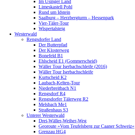
Im Usinger Land
Limeskastell Pohl
Rund um Idstein
Saalburg – Herzbergturm – Hessenpark
Vier-Täler-Tour
Wispertalsteig
Westerwald
Rengsdorfer Land
Der Butterpfad
Der Klosterweg
Bonefeld B1
Ehlscheid E1 (Gommerscheid)
Wäller Tour Iserbachschleife (2016)
Wäller Tour Iserbachschleife
Kurtscheid K2
Laubach-Kelten-Tour
Niederbreitbach N1
Rengsdorf R4
Rengsdorfer Tälerweg R2
Melsbach Me1
Straßenhaus S3
Unterer Westerwald
Drei-Wäller-Weiher-Weg
Georoute »Vom Teufelsberg zur Caaner Schweiz«
Grenzau HG4