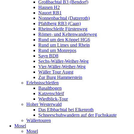
Großbachtal B3 (Bendorf)
Hausen H2
Nauort RB1
Nonnenbachtal (Datzeroth)
Pfahlberg RB3 (Caan)
Rheinschleife Fürstenweg
Römer- und Keltenwanderweg
Rund um den Köppel HG6
Rund um Limes und Rhein
Rund um Monrepos
Sayn BD8
Sechs-Wäller-Weiher-Weg
Vier-Wäller-Weiher-Weg
Wäller Tour Augst
Zur Burg Hammerstein
Erlebnisschleifen
Basaltbogen
Katzenschleif
Wiedblick-Tour
Hoher Westerwald
Das Elbbachtal bei Elkenroth
Schneeschuhwandern auf der Fuchskaute
Wällertouren
Mosel
Mosel