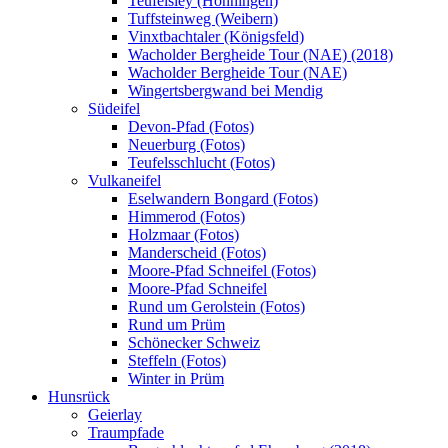
Teufelsley (Hönningen)
Tuffsteinweg (Weibern)
Vinxtbachtaler (Königsfeld)
Wacholder Bergheide Tour (NAE) (2018)
Wacholder Bergheide Tour (NAE)
Wingertsbergwand bei Mendig
Südeifel
Devon-Pfad (Fotos)
Neuerburg (Fotos)
Teufelsschlucht (Fotos)
Vulkaneifel
Eselwandern Bongard (Fotos)
Himmerod (Fotos)
Holzmaar (Fotos)
Manderscheid (Fotos)
Moore-Pfad Schneifel (Fotos)
Moore-Pfad Schneifel
Rund um Gerolstein (Fotos)
Rund um Prüm
Schönecker Schweiz
Steffeln (Fotos)
Winter in Prüm
Hunsrück
Geierlay
Traumpfade