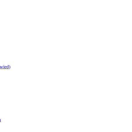
wied)
h