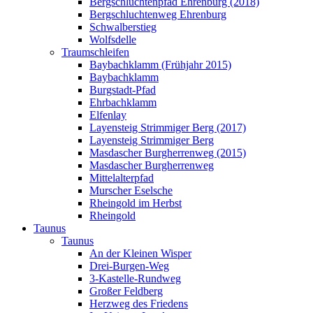
Bergschluchtenpfad Ehrenburg (2018)
Bergschluchtenweg Ehrenburg
Schwalberstieg
Wolfsdelle
Traumschleifen
Baybachklamm (Frühjahr 2015)
Baybachklamm
Burgstadt-Pfad
Ehrbachklamm
Elfenlay
Layensteig Strimmiger Berg (2017)
Layensteig Strimmiger Berg
Masdascher Burgherrenweg (2015)
Masdascher Burgherrenweg
Mittelalterpfad
Murscher Eselsche
Rheingold im Herbst
Rheingold
Taunus
Taunus
An der Kleinen Wisper
Drei-Burgen-Weg
3-Kastelle-Rundweg
Großer Feldberg
Herzweg des Friedens