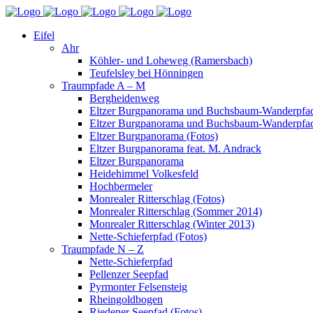
Eifel
Ahr
Köhler- und Loheweg (Ramersbach)
Teufelsley bei Hönningen
Traumpfade A – M
Bergheidenweg
Eltzer Burgpanorama und Buchsbaum-Wanderpfad
Eltzer Burgpanorama und Buchsbaum-Wanderpfad
Eltzer Burgpanorama (Fotos)
Eltzer Burgpanorama feat. M. Andrack
Eltzer Burgpanorama
Heidehimmel Volkesfeld
Hochbermeler
Monrealer Ritterschlag (Fotos)
Monrealer Ritterschlag (Sommer 2014)
Monrealer Ritterschlag (Winter 2013)
Nette-Schieferpfad (Fotos)
Traumpfade N – Z
Nette-Schieferpfad
Pellenzer Seepfad
Pyrmonter Felsensteig
Rheingoldbogen
Riedener Seepfad (Fotos)