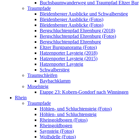
Buchsbaumwanderweg und Traumpfad Eltzer Bu
Traumpfade
Bleidenberger Ausblicke und Schwalberstieg
Bleidenberger Ausblicke (Fotos)
Bleidenberger Ausblicke (Fotos)
Bergschluchtenpfad Ehrenburg (2018)
Bergschluchtenpfad Ehrenburg (Fotos)
Bergschluchtenpfad Ehrenburg
Eltzer Burgpanorama (Fotos)
Hatzenporter Laysteig (2018)
Hatzenporter Laysteig (2015)
Hatzenporter Laysteig
Schwalberstieg
Traumschleifen
Baybachklamm
Moselsteig
Etappe 23: Kobern-Gondorf nach Winningen
Rhein
Traumpfade
Höhlen- und Schluchtensteig (Fotos)
Höhlen- und Schluchtensteig
Rheingoldbogen (Fotos)
Rheingoldbogen
Saynsteig (Fotos)
Wolfsdelle (Fotos)