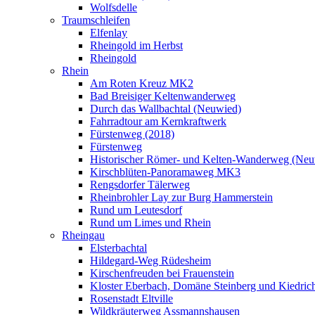
Wolfsdelle
Traumschleifen
Elfenlay
Rheingold im Herbst
Rheingold
Rhein
Am Roten Kreuz MK2
Bad Breisiger Keltenwanderweg
Durch das Wallbachtal (Neuwied)
Fahrradtour am Kernkraftwerk
Fürstenweg (2018)
Fürstenweg
Historischer Römer- und Kelten-Wanderweg (Neu
Kirschblüten-Panoramaweg MK3
Rengsdorfer Tälerweg
Rheinbrohler Lay zur Burg Hammerstein
Rund um Leutesdorf
Rund um Limes und Rhein
Rheingau
Elsterbachtal
Hildegard-Weg Rüdesheim
Kirschenfreuden bei Frauenstein
Kloster Eberbach, Domäne Steinberg und Kiedric
Rosenstadt Eltville
Wildkräuterweg Assmannshausen