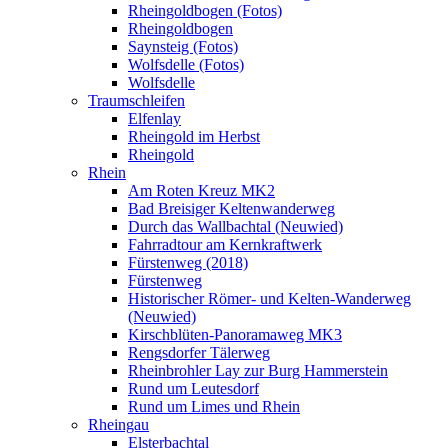
Rheingoldbogen (Fotos)
Rheingoldbogen
Saynsteig (Fotos)
Wolfsdelle (Fotos)
Wolfsdelle
Traumschleifen
Elfenlay
Rheingold im Herbst
Rheingold
Rhein
Am Roten Kreuz MK2
Bad Breisiger Keltenwanderweg
Durch das Wallbachtal (Neuwied)
Fahrradtour am Kernkraftwerk
Fürstenweg (2018)
Fürstenweg
Historischer Römer- und Kelten-Wanderweg
(Neuwied)
Kirschblüten-Panoramaweg MK3
Rengsdorfer Tälerweg
Rheinbrohler Lay zur Burg Hammerstein
Rund um Leutesdorf
Rund um Limes und Rhein
Rheingau
Elsterbachtal