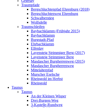
Geierlay
Traumpfade
Bergschluchtenpfad Ehrenburg (2018)
Bergschluchtenweg Ehrenburg
Schwalberstieg
Wolfsdelle
Traumschleifen
Baybachklamm (Frühjahr 2015)
Baybachklamm
Burgstadt-Pfad
Ehrbachklamm
Elfenlay
Layensteig Strimmiger Berg (2017)
Layensteig Strimmiger Berg
Masdascher Burgherrenweg (2015)
Masdascher Burgherrenweg
Mittelalterpfad
Murscher Eselsche
Rheingold im Herbst
Rheingold
Taunus
Taunus
An der Kleinen Wisper
Drei-Burgen-Weg
3-Kastelle-Rundweg