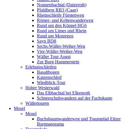
Nonnenbachtal (Datzeroth)
Pfahlberg RB3 (Caan)
Rheinschleife Fürstenweg
Römer- und Keltenwanderweg
Rund um den Köppel HG6
Rund um Limes und Rhein
Rund um Monrepos
Sayn BD8
Sechs-Wäller-Weiher-Weg
Vier-Wäller-Weiher-Weg
Wäller Tour Augst
Zur Burg Hammerstein
Erlebnisschleifen
Basaltbogen
Katzenschleif
Wiedblick-Tour
Hoher Westerwald
Das Elbbachtal bei Elkenroth
Schneeschuhwandern auf der Fuchskaute
Wällertouren
Mosel
Mosel
Buchsbaumwanderweg und Traumpfad Eltzer
Burgpanorama