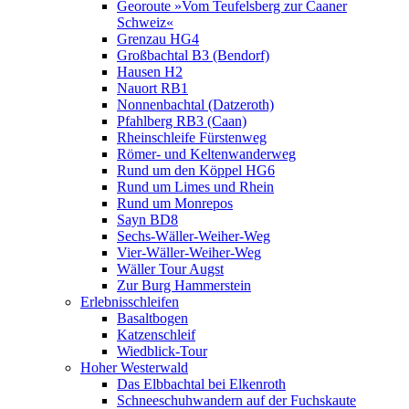
Georoute »Vom Teufelsberg zur Caaner
Schweiz«
Grenzau HG4
Großbachtal B3 (Bendorf)
Hausen H2
Nauort RB1
Nonnenbachtal (Datzeroth)
Pfahlberg RB3 (Caan)
Rheinschleife Fürstenweg
Römer- und Keltenwanderweg
Rund um den Köppel HG6
Rund um Limes und Rhein
Rund um Monrepos
Sayn BD8
Sechs-Wäller-Weiher-Weg
Vier-Wäller-Weiher-Weg
Wäller Tour Augst
Zur Burg Hammerstein
Erlebnisschleifen
Basaltbogen
Katzenschleif
Wiedblick-Tour
Hoher Westerwald
Das Elbbachtal bei Elkenroth
Schneeschuhwandern auf der Fuchskaute