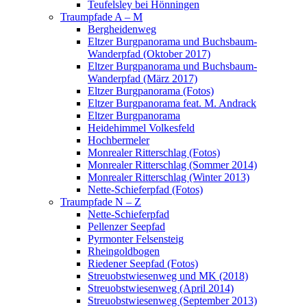
Teufelsley bei Hönningen
Traumpfade A – M
Bergheidenweg
Eltzer Burgpanorama und Buchsbaum-
Wanderpfad (Oktober 2017)
Eltzer Burgpanorama und Buchsbaum-
Wanderpfad (März 2017)
Eltzer Burgpanorama (Fotos)
Eltzer Burgpanorama feat. M. Andrack
Eltzer Burgpanorama
Heidehimmel Volkesfeld
Hochbermeler
Monrealer Ritterschlag (Fotos)
Monrealer Ritterschlag (Sommer 2014)
Monrealer Ritterschlag (Winter 2013)
Nette-Schieferpfad (Fotos)
Traumpfade N – Z
Nette-Schieferpfad
Pellenzer Seepfad
Pyrmonter Felsensteig
Rheingoldbogen
Riedener Seepfad (Fotos)
Streuobstwiesenweg und MK (2018)
Streuobstwiesenweg (April 2014)
Streuobstwiesenweg (September 2013)