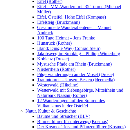
Eifel (Rother)
Eifel – MM-Wandern mit 35 Touren (Michael
Müller)
Eifel, Osteifel, Hohe Eifel (Kompass)
Eifelsteig (Bruckmann)
Gesammelte Wanderabenteuer – Manuel
Andrack
100 Tage Heimat – Jens Franke
Hunsrück (Rother)
Irland: Dingle Way (Conrad Stein)
Jakobsweg im Smoking – Philipp Winterberg
Koblenz (Droste)
Mystische Pfade am Rhein (Bruckmann)
Niederrhein (Rother)
Pilgerwanderungen an der Mosel (Droste)
Traumtouren – Unsere Besten (ideemedia)
Westerwald (Hikeline)
Westerwald mit Siebengebirge, Mittelrhein und
Naturpark Nassau (Rother)
12 Wanderungen auf den Spuren des
Vulkanismus in der Osteifel
Natur, Kultur & Geschichte
Bäume und Sträucher (BLV)
Blumenführer für unterwegs (Kosmos)
Der Kosmos Tier- und Pflanzenführer (Kosmos)