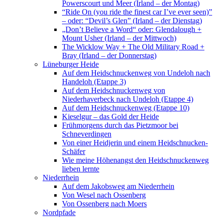
Powerscourt und Meer (Irland – der Montag)
“Ride On (you ride the finest car I’ve ever seen)”
– oder: “Devil’s Glen” (Irland – der Dienstag)
„Don’t Believe a Word“ oder: Glendalough +
Mount Usher (Irland – der Mittwoch)
The Wicklow Way + The Old Military Road +
Bray (Irland – der Donnerstag)
Lüneburger Heide
Auf dem Heidschnuckenweg von Undeloh nach
Handeloh (Etappe 3)
Auf dem Heidschnuckenweg von
Niederhaverbeck nach Undeloh (Etappe 4)
Auf dem Heidschnuckenweg (Etappe 10)
Kieselgur – das Gold der Heide
Frühmorgens durch das Pietzmoor bei
Schneverdingen
Von einer Heidjerin und einem Heidschnucken-
Schäfer
Wie meine Höhenangst den Heidschnuckenweg
lieben lernte
Niederrhein
Auf dem Jakobsweg am Niederrhein
Von Wesel nach Ossenberg
Von Ossenberg nach Moers
Nordpfade