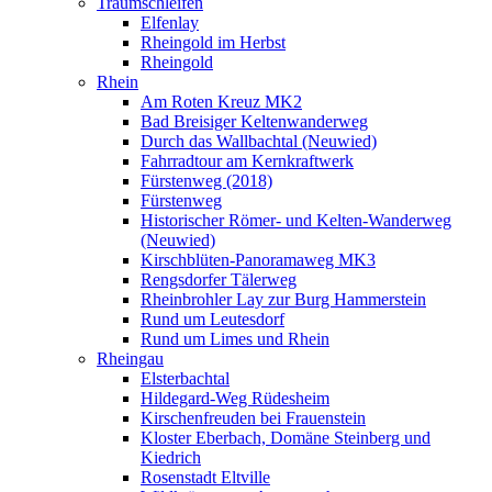
Traumschleifen
Elfenlay
Rheingold im Herbst
Rheingold
Rhein
Am Roten Kreuz MK2
Bad Breisiger Keltenwanderweg
Durch das Wallbachtal (Neuwied)
Fahrradtour am Kernkraftwerk
Fürstenweg (2018)
Fürstenweg
Historischer Römer- und Kelten-Wanderweg
(Neuwied)
Kirschblüten-Panoramaweg MK3
Rengsdorfer Tälerweg
Rheinbrohler Lay zur Burg Hammerstein
Rund um Leutesdorf
Rund um Limes und Rhein
Rheingau
Elsterbachtal
Hildegard-Weg Rüdesheim
Kirschenfreuden bei Frauenstein
Kloster Eberbach, Domäne Steinberg und
Kiedrich
Rosenstadt Eltville