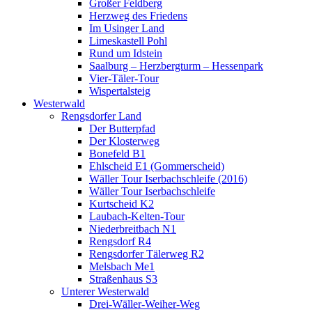
Großer Feldberg
Herzweg des Friedens
Im Usinger Land
Limeskastell Pohl
Rund um Idstein
Saalburg – Herzbergturm – Hessenpark
Vier-Täler-Tour
Wispertalsteig
Westerwald
Rengsdorfer Land
Der Butterpfad
Der Klosterweg
Bonefeld B1
Ehlscheid E1 (Gommerscheid)
Wäller Tour Iserbachschleife (2016)
Wäller Tour Iserbachschleife
Kurtscheid K2
Laubach-Kelten-Tour
Niederbreitbach N1
Rengsdorf R4
Rengsdorfer Tälerweg R2
Melsbach Me1
Straßenhaus S3
Unterer Westerwald
Drei-Wäller-Weiher-Weg