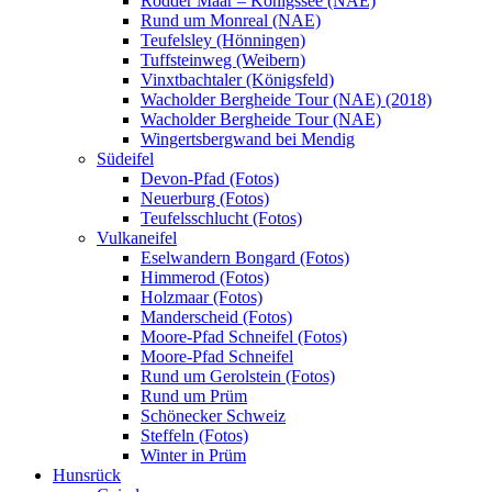
Rodder Maar – Königssee (NAE)
Rund um Monreal (NAE)
Teufelsley (Hönningen)
Tuffsteinweg (Weibern)
Vinxtbachtaler (Königsfeld)
Wacholder Bergheide Tour (NAE) (2018)
Wacholder Bergheide Tour (NAE)
Wingertsbergwand bei Mendig
Südeifel
Devon-Pfad (Fotos)
Neuerburg (Fotos)
Teufelsschlucht (Fotos)
Vulkaneifel
Eselwandern Bongard (Fotos)
Himmerod (Fotos)
Holzmaar (Fotos)
Manderscheid (Fotos)
Moore-Pfad Schneifel (Fotos)
Moore-Pfad Schneifel
Rund um Gerolstein (Fotos)
Rund um Prüm
Schönecker Schweiz
Steffeln (Fotos)
Winter in Prüm
Hunsrück