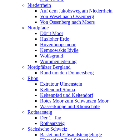
Niederrhein
Auf dem Jakobsweg am Niederrhein
Von Wesel nach Ossenberg
Von Ossenberg nach Moers
Nordpfade
Dör’t Moor
Haxloher Erde
Huvenhoopsmoor
Kempowskis Idylle
Wolfsgrund
Wümmeniederung
Nordpfälzer Bergland
Rund um den Donnersberg
Rhön
Extratour Ulmenstein
Keltendorf Sünna
Keltenpfad und Keltendorf
Rotes Moor zum Schwarzen Moor
Wasserkuppe und Rhönschafe
Rothaarsteig
Der 1. Tag
Rothaarsteig
Sächsische Schweiz
Bastei und Elbsandsteingebirge