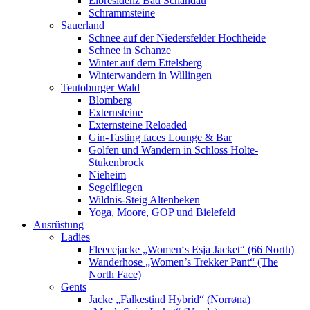
Elbresidenz Bad Schandau
Schrammsteine
Sauerland
Schnee auf der Niedersfelder Hochheide
Schnee in Schanze
Winter auf dem Ettelsberg
Winterwandern in Willingen
Teutoburger Wald
Blomberg
Externsteine
Externsteine Reloaded
Gin-Tasting faces Lounge & Bar
Golfen und Wandern in Schloss Holte-
Stukenbrock
Nieheim
Segelfliegen
Wildnis-Steig Altenbeken
Yoga, Moore, GOP und Bielefeld
Ausrüstung
Ladies
Fleecejacke „Women‘s Esja Jacket“ (66 North)
Wanderhose „Women’s Trekker Pant“ (The
North Face)
Gents
Jacke „Falkestind Hybrid“ (Norrøna)