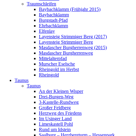
Traumschleifen
Baybachklamm (Frühjahr 2015)
Baybachklamm
Burgstadt-Pfad
Ehrbachklamm
Elfenlay
Layensteig Strimmiger Berg (2017)
Layensteig Strimmiger Berg
Masdascher Burgherrenweg (2015)
Masdascher Burgherrenweg
Mittelalterpfad
Murscher Eselsche
Rheingold im Herbst
Rheingold
Taunus
Taunus
An der Kleinen Wisper
Drei-Burgen-Weg
3-Kastelle-Rundweg
Großer Feldberg
Herzweg des Friedens
Im Usinger Land
Limeskastell Pohl
Rund um Idstein
Saalburg – Herzbergturm – Hessenpark