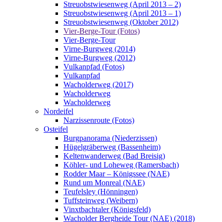
Streuobstwiesenweg (April 2013 – 2)
Streuobstwiesenweg (April 2013 – 1)
Streuobstwiesenweg (Oktober 2012)
Vier-Berge-Tour (Fotos)
Vier-Berge-Tour
Virne-Burgweg (2014)
Virne-Burgweg (2012)
Vulkanpfad (Fotos)
Vulkanpfad
Wacholderweg (2017)
Wacholderweg
Wacholderweg
Nordeifel
Narzissenroute (Fotos)
Osteifel
Burgpanorama (Niederzissen)
Hügelgräberweg (Bassenheim)
Keltenwanderweg (Bad Breisig)
Köhler- und Loheweg (Ramersbach)
Rodder Maar – Königssee (NAE)
Rund um Monreal (NAE)
Teufelsley (Hönningen)
Tuffsteinweg (Weibern)
Vinxtbachtaler (Königsfeld)
Wacholder Bergheide Tour (NAE) (2018)