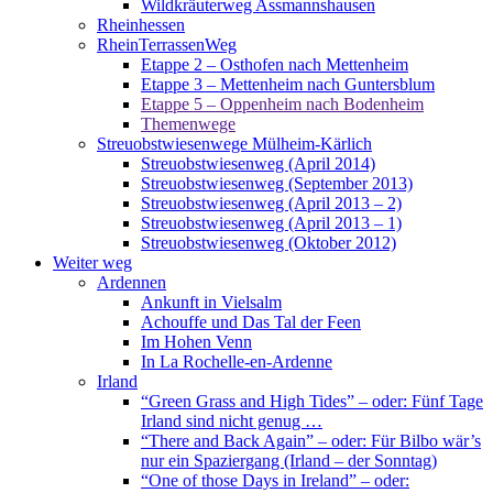
Wildkräuterweg Assmannshausen
Rheinhessen
RheinTerrassenWeg
Etappe 2 – Osthofen nach Mettenheim
Etappe 3 – Mettenheim nach Guntersblum
Etappe 5 – Oppenheim nach Bodenheim
Themenwege
Streuobstwiesenwege Mülheim-Kärlich
Streuobstwiesenweg (April 2014)
Streuobstwiesenweg (September 2013)
Streuobstwiesenweg (April 2013 – 2)
Streuobstwiesenweg (April 2013 – 1)
Streuobstwiesenweg (Oktober 2012)
Weiter weg
Ardennen
Ankunft in Vielsalm
Achouffe und Das Tal der Feen
Im Hohen Venn
In La Rochelle-en-Ardenne
Irland
“Green Grass and High Tides” – oder: Fünf Tage
Irland sind nicht genug …
“There and Back Again” – oder: Für Bilbo wär’s
nur ein Spaziergang (Irland – der Sonntag)
“One of those Days in Ireland” – oder: