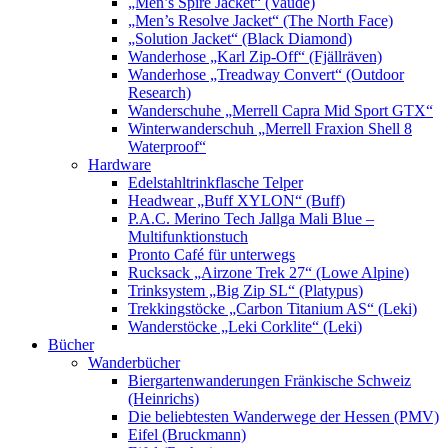
„Men’s Spire Jacket“ (Vaude)
„Men’s Resolve Jacket“ (The North Face)
„Solution Jacket“ (Black Diamond)
Wanderhose „Karl Zip-Off“ (Fjällräven)
Wanderhose „Treadway Convert“ (Outdoor
Research)
Wanderschuhe „Merrell Capra Mid Sport GTX“
Winterwanderschuh „Merrell Fraxion Shell 8
Waterproof“
Hardware
Edelstahltrinkflasche Telper
Headwear „Buff XYLON“ (Buff)
P.A.C. Merino Tech Jallga Mali Blue –
Multifunktionstuch
Pronto Café für unterwegs
Rucksack „Airzone Trek 27“ (Lowe Alpine)
Trinksystem „Big Zip SL“ (Platypus)
Trekkingstöcke „Carbon Titanium AS“ (Leki)
Wanderstöcke „Leki Corklite“ (Leki)
Bücher
Wanderbücher
Biergartenwanderungen Fränkische Schweiz
(Heinrichs)
Die beliebtesten Wanderwege der Hessen (PMV)
Eifel (Bruckmann)