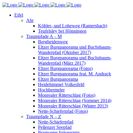
Eifel
Ahr
Köhler- und Loheweg (Ramersbach)
Teufelsley bei Hönningen
Traumpfade A – M
Bergheidenweg
Eltzer Burgpanorama und Buchsbaum-
Wanderpfad (Oktober 2017)
Eltzer Burgpanorama und Buchsbaum-
Wanderpfad (März 2017)
Eltzer Burgpanorama (Fotos)
Eltzer Burgpanorama feat. M. Andrack
Eltzer Burgpanorama
Heidehimmel Volkesfeld
Hochbermeler
Monrealer Ritterschlag (Fotos)
Monrealer Ritterschlag (Sommer 2014)
Monrealer Ritterschlag (Winter 2013)
Nette-Schieferpfad (Fotos)
Traumpfade N – Z
Nette-Schieferpfad
Pellenzer Seepfad
Pyrmonter Felsensteig