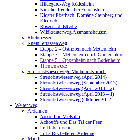
Hildegard-Weg Rüdesheim
Kirschenfreuden bei Frauenstein
Kloster Eberbach, Domäne Steinberg und
Kiedrich
Rosenstadt Eltville
Wildkräuterweg Assmannshausen
Rheinhessen
RheinTerrassenWeg
Etappe 2 – Osthofen nach Mettenheim
Etappe 3 – Mettenheim nach Guntersblum
Etappe 5 – Oppenheim nach Bodenheim
Themenwege
Streuobstwiesenwege Mülheim-Kärlich
Streuobstwiesenweg (April 2014)
Streuobstwiesenweg (September 2013)
Streuobstwiesenweg (April 2013 – 2)
Streuobstwiesenweg (April 2013 – 1)
Streuobstwiesenweg (Oktober 2012)
Weiter weg
Ardennen
Ankunft in Vielsalm
Achouffe und Das Tal der Feen
Im Hohen Venn
In La Rochelle-en-Ardenne
Irland