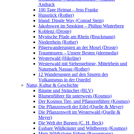
Andrack
100 Tage Heimat – Jens Franke
Hunsrück (Rother)
Irland: Dingle Way (Conrad Stein)
Jakobsweg im Smoking – Philipp Winterberg
Koblenz (Droste)
Mystische Pfade am Rhein (Bruckmann)
Niederrhein (Rother)
Pilgerwanderungen an der Mosel (Droste)
Traumtouren – Unsere Besten (ideemedia)
Westerwald (Hikeline)
Westerwald mit Siebengebirge, Mittelrhein und
Naturpark Nassau (Rother)
12 Wanderungen auf den Spuren des
Vulkanismus in der Osteifel
Natur, Kultur & Geschichte
Bäume und Sträucher (BLV)
Blumenführer für unterwegs (Kosmos)
Der Kosmos Tier- und Pflanzenführer (Kosmos)
Die Pflanzenwelt der Eifel (Quelle & Meyer)
Die Pflanzenwelt im Westerwald (Quelle &
Meyer)
Die Welt der Burgen (C. H. Beck)
Essbare Wildkräuter und Wildbeeren (Kosmos)
Mein Wildkräuter-Führer (Bassermann)