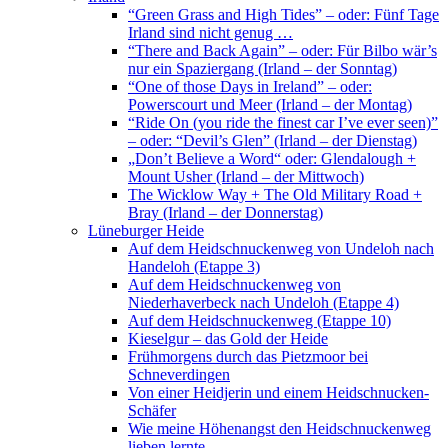
“Green Grass and High Tides” – oder: Fünf Tage
Irland sind nicht genug …
“There and Back Again” – oder: Für Bilbo wär’s
nur ein Spaziergang (Irland – der Sonntag)
“One of those Days in Ireland” – oder:
Powerscourt und Meer (Irland – der Montag)
“Ride On (you ride the finest car I’ve ever seen)”
– oder: “Devil’s Glen” (Irland – der Dienstag)
„Don’t Believe a Word“ oder: Glendalough +
Mount Usher (Irland – der Mittwoch)
The Wicklow Way + The Old Military Road +
Bray (Irland – der Donnerstag)
Lüneburger Heide
Auf dem Heidschnuckenweg von Undeloh nach
Handeloh (Etappe 3)
Auf dem Heidschnuckenweg von
Niederhaverbeck nach Undeloh (Etappe 4)
Auf dem Heidschnuckenweg (Etappe 10)
Kieselgur – das Gold der Heide
Frühmorgens durch das Pietzmoor bei
Schneverdingen
Von einer Heidjerin und einem Heidschnucken-
Schäfer
Wie meine Höhenangst den Heidschnuckenweg
lieben lernte