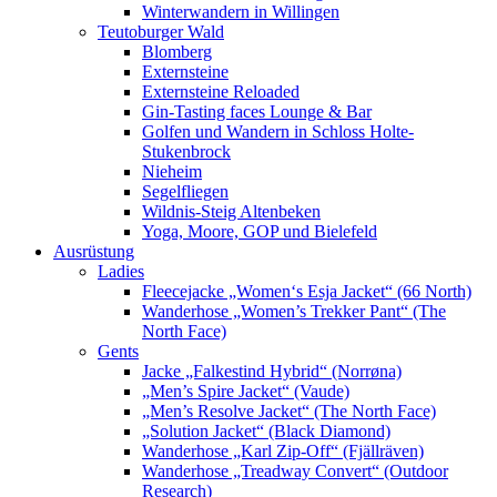
Winterwandern in Willingen
Teutoburger Wald
Blomberg
Externsteine
Externsteine Reloaded
Gin-Tasting faces Lounge & Bar
Golfen und Wandern in Schloss Holte-
Stukenbrock
Nieheim
Segelfliegen
Wildnis-Steig Altenbeken
Yoga, Moore, GOP und Bielefeld
Ausrüstung
Ladies
Fleecejacke „Women‘s Esja Jacket“ (66 North)
Wanderhose „Women’s Trekker Pant“ (The
North Face)
Gents
Jacke „Falkestind Hybrid“ (Norrøna)
„Men’s Spire Jacket“ (Vaude)
„Men’s Resolve Jacket“ (The North Face)
„Solution Jacket“ (Black Diamond)
Wanderhose „Karl Zip-Off“ (Fjällräven)
Wanderhose „Treadway Convert“ (Outdoor
Research)