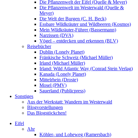
Die Pflanzenwelt der Eifel (Quelle & Meyer)
Die Pflanzenwelt im Westerwald (Quelle &
Meyer)
Die Welt der Burgen (C. H. Beck)
Essbare Wildkräuter und Wildbeeren (Kosmos)
Mein Wildkräuter-Führer (Bassermann)
Narzissen (DVA)
Vögel – entdecken und erkennen (BLV)
Reisebücher
Dublin (Lonely Planet)
Fränkische Schweiz (Michael Müller)
Irland (Michael Müller)
Irland: Wild Atlantic Way (Conrad Stein Verlag)
Kanada (Lonely Planet)
Mittelrhein (Droste)
Mosel (PMV)
Sauerland (Publicpress)
Sonstiges
Aus der Werkstatt: Wandern im Westerwald
Blogvorstellungen
Das Blogstöckchen!
Eifel
Ahr
Köhler- und Loheweg (Ramersbach)