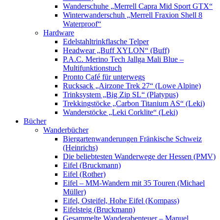
Wanderschuhe „Merrell Capra Mid Sport GTX“
Winterwanderschuh „Merrell Fraxion Shell 8
Waterproof“
Hardware
Edelstahltrinkflasche Telper
Headwear „Buff XYLON“ (Buff)
P.A.C. Merino Tech Jallga Mali Blue –
Multifunktionstuch
Pronto Café für unterwegs
Rucksack „Airzone Trek 27“ (Lowe Alpine)
Trinksystem „Big Zip SL“ (Platypus)
Trekkingstöcke „Carbon Titanium AS“ (Leki)
Wanderstöcke „Leki Corklite“ (Leki)
Bücher
Wanderbücher
Biergartenwanderungen Fränkische Schweiz
(Heinrichs)
Die beliebtesten Wanderwege der Hessen (PMV)
Eifel (Bruckmann)
Eifel (Rother)
Eifel – MM-Wandern mit 35 Touren (Michael
Müller)
Eifel, Osteifel, Hohe Eifel (Kompass)
Eifelsteig (Bruckmann)
Gesammelte Wanderabenteuer – Manuel