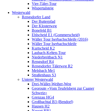
Vier-Täler-Tour
Wispertalsteig
Westerwald
Rengsdorfer Land
Der Butterpfad
Der Klosterweg
Bonefeld B1
Ehlscheid E1 (Gommerscheid)
Wäller Tour Iserbachschleife (2016)
Wäller Tour Iserbachschleife
Kurtscheid K2
Laubach-Kelten-Tour
Niederbreitbach N1
Rengsdorf R4
Rengsdorfer Tälerweg R2
Melsbach Me1
Straßenhaus S3
Unterer Westerwald
Drei-Wäller-Weiher-Weg
Georoute »Vom Teufelsberg zur Caaner
Schweiz«
Grenzau HG4
Großbachtal B3 (Bendorf)
Hausen H2
Nauort RB1