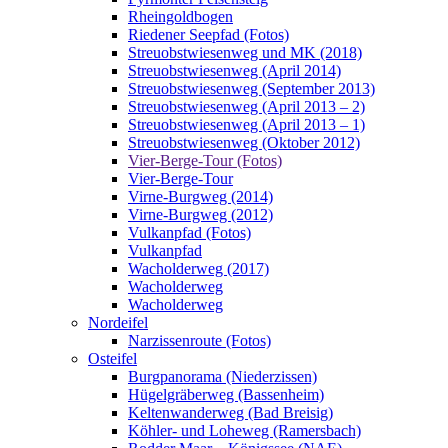
Rheingoldbogen
Riedener Seepfad (Fotos)
Streuobstwiesenweg und MK (2018)
Streuobstwiesenweg (April 2014)
Streuobstwiesenweg (September 2013)
Streuobstwiesenweg (April 2013 – 2)
Streuobstwiesenweg (April 2013 – 1)
Streuobstwiesenweg (Oktober 2012)
Vier-Berge-Tour (Fotos)
Vier-Berge-Tour
Virne-Burgweg (2014)
Virne-Burgweg (2012)
Vulkanpfad (Fotos)
Vulkanpfad
Wacholderweg (2017)
Wacholderweg
Wacholderweg
Nordeifel
Narzissenroute (Fotos)
Osteifel
Burgpanorama (Niederzissen)
Hügelgräberweg (Bassenheim)
Keltenwanderweg (Bad Breisig)
Köhler- und Loheweg (Ramersbach)