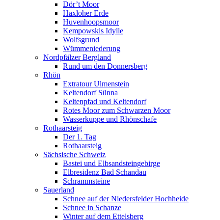
Dör’t Moor
Haxloher Erde
Huvenhoopsmoor
Kempowskis Idylle
Wolfsgrund
Wümmeniederung
Nordpfälzer Bergland
Rund um den Donnersberg
Rhön
Extratour Ulmenstein
Keltendorf Sünna
Keltenpfad und Keltendorf
Rotes Moor zum Schwarzen Moor
Wasserkuppe und Rhönschafe
Rothaarsteig
Der 1. Tag
Rothaarsteig
Sächsische Schweiz
Bastei und Elbsandsteingebirge
Elbresidenz Bad Schandau
Schrammsteine
Sauerland
Schnee auf der Niedersfelder Hochheide
Schnee in Schanze
Winter auf dem Ettelsberg