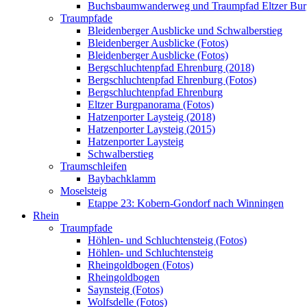
Buchsbaumwanderweg und Traumpfad Eltzer Bu
Traumpfade
Bleidenberger Ausblicke und Schwalberstieg
Bleidenberger Ausblicke (Fotos)
Bleidenberger Ausblicke (Fotos)
Bergschluchtenpfad Ehrenburg (2018)
Bergschluchtenpfad Ehrenburg (Fotos)
Bergschluchtenpfad Ehrenburg
Eltzer Burgpanorama (Fotos)
Hatzenporter Laysteig (2018)
Hatzenporter Laysteig (2015)
Hatzenporter Laysteig
Schwalberstieg
Traumschleifen
Baybachklamm
Moselsteig
Etappe 23: Kobern-Gondorf nach Winningen
Rhein
Traumpfade
Höhlen- und Schluchtensteig (Fotos)
Höhlen- und Schluchtensteig
Rheingoldbogen (Fotos)
Rheingoldbogen
Saynsteig (Fotos)
Wolfsdelle (Fotos)