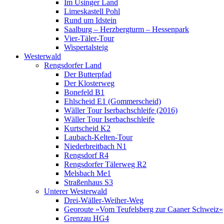
Im Usinger Land
Limeskastell Pohl
Rund um Idstein
Saalburg – Herzbergturm – Hessenpark
Vier-Täler-Tour
Wispertalsteig
Westerwald
Rengsdorfer Land
Der Butterpfad
Der Klosterweg
Bonefeld B1
Ehlscheid E1 (Gommerscheid)
Wäller Tour Iserbachschleife (2016)
Wäller Tour Iserbachschleife
Kurtscheid K2
Laubach-Kelten-Tour
Niederbreitbach N1
Rengsdorf R4
Rengsdorfer Tälerweg R2
Melsbach Me1
Straßenhaus S3
Unterer Westerwald
Drei-Wäller-Weiher-Weg
Georoute »Vom Teufelsberg zur Caaner Schweiz«
Grenzau HG4