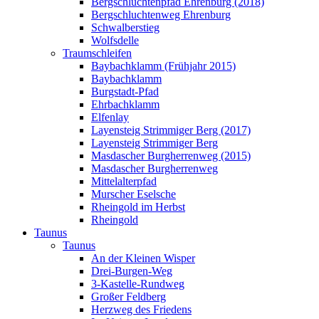
Bergschluchtenpfad Ehrenburg (2018)
Bergschluchtenweg Ehrenburg
Schwalberstieg
Wolfsdelle
Traumschleifen
Baybachklamm (Frühjahr 2015)
Baybachklamm
Burgstadt-Pfad
Ehrbachklamm
Elfenlay
Layensteig Strimmiger Berg (2017)
Layensteig Strimmiger Berg
Masdascher Burgherrenweg (2015)
Masdascher Burgherrenweg
Mittelalterpfad
Murscher Eselsche
Rheingold im Herbst
Rheingold
Taunus
Taunus
An der Kleinen Wisper
Drei-Burgen-Weg
3-Kastelle-Rundweg
Großer Feldberg
Herzweg des Friedens