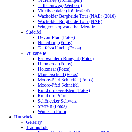
Teufelsley (Hönningen)
Tuffsteinweg (Weibern)
Vinxtbachtaler (Königsfeld)
Wacholder Bergheide Tour (NAE) (2018)
Wacholder Bergheide Tour (NAE)
Wingertsbergwand bei Mendig
Südeifel
Devon-Pfad (Fotos)
Neuerburg (Fotos)
Teufelsschlucht (Fotos)
Vulkaneifel
Eselwandern Bongard (Fotos)
Himmerod (Fotos)
Holzmaar (Fotos)
Manderscheid (Fotos)
Moore-Pfad Schneifel (Fotos)
Moore-Pfad Schneifel
Rund um Gerolstein (Fotos)
Rund um Prüm
Schönecker Schweiz
Steffeln (Fotos)
Winter in Prüm
Hunsrück
Geierlay
Traumpfade