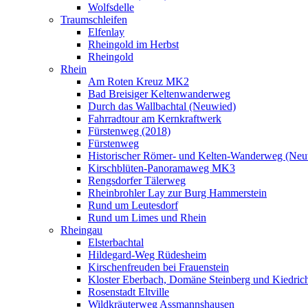
Wolfsdelle
Traumschleifen
Elfenlay
Rheingold im Herbst
Rheingold
Rhein
Am Roten Kreuz MK2
Bad Breisiger Keltenwanderweg
Durch das Wallbachtal (Neuwied)
Fahrradtour am Kernkraftwerk
Fürstenweg (2018)
Fürstenweg
Historischer Römer- und Kelten-Wanderweg (Neu
Kirschblüten-Panoramaweg MK3
Rengsdorfer Tälerweg
Rheinbrohler Lay zur Burg Hammerstein
Rund um Leutesdorf
Rund um Limes und Rhein
Rheingau
Elsterbachtal
Hildegard-Weg Rüdesheim
Kirschenfreuden bei Frauenstein
Kloster Eberbach, Domäne Steinberg und Kiedric
Rosenstadt Eltville
Wildkräuterweg Assmannshausen