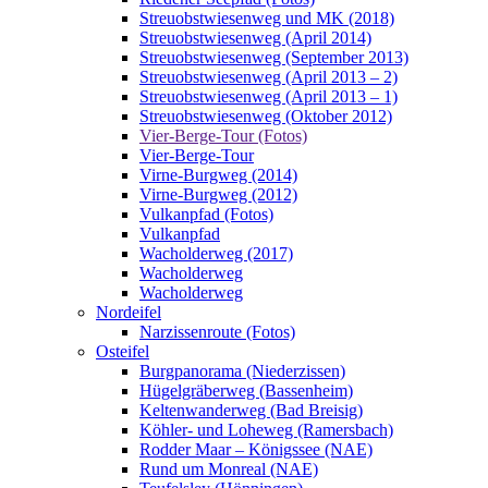
Streuobstwiesenweg und MK (2018)
Streuobstwiesenweg (April 2014)
Streuobstwiesenweg (September 2013)
Streuobstwiesenweg (April 2013 – 2)
Streuobstwiesenweg (April 2013 – 1)
Streuobstwiesenweg (Oktober 2012)
Vier-Berge-Tour (Fotos)
Vier-Berge-Tour
Virne-Burgweg (2014)
Virne-Burgweg (2012)
Vulkanpfad (Fotos)
Vulkanpfad
Wacholderweg (2017)
Wacholderweg
Wacholderweg
Nordeifel
Narzissenroute (Fotos)
Osteifel
Burgpanorama (Niederzissen)
Hügelgräberweg (Bassenheim)
Keltenwanderweg (Bad Breisig)
Köhler- und Loheweg (Ramersbach)
Rodder Maar – Königssee (NAE)
Rund um Monreal (NAE)