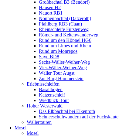
Großbachtal B3 (Bendorf)
Hausen H2
Nauort RB1
Nonnenbachtal (Datzeroth)
Pfahlberg RB3 (Caan)
Rheinschleife Fürstenweg
Römer- und Keltenwanderweg
Rund um den Köppel HG6
Rund um Limes und Rhein
Rund um Monrepos
Sayn BD8
Sechs-Wäller-Weiher-Weg
Vier-Wäller-Weiher-Weg
Wäller Tour Augst
Zur Burg Hammerstein
Erlebnisschleifen
Basaltbogen
Katzenschleif
Wiedblick-Tour
Hoher Westerwald
Das Elbbachtal bei Elkenroth
Schneeschuhwandern auf der Fuchskaute
Wällertouren
Mosel
Mosel