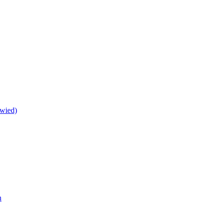
wied)
h