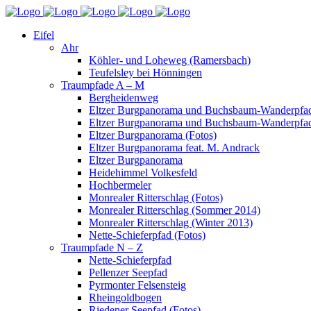
Eifel
Ahr
Köhler- und Loheweg (Ramersbach)
Teufelsley bei Hönningen
Traumpfade A – M
Bergheidenweg
Eltzer Burgpanorama und Buchsbaum-Wanderpfad
Eltzer Burgpanorama und Buchsbaum-Wanderpfad
Eltzer Burgpanorama (Fotos)
Eltzer Burgpanorama feat. M. Andrack
Eltzer Burgpanorama
Heidehimmel Volkesfeld
Hochbermeler
Monrealer Ritterschlag (Fotos)
Monrealer Ritterschlag (Sommer 2014)
Monrealer Ritterschlag (Winter 2013)
Nette-Schieferpfad (Fotos)
Traumpfade N – Z
Nette-Schieferpfad
Pellenzer Seepfad
Pyrmonter Felsensteig
Rheingoldbogen
Riedener Seepfad (Fotos)