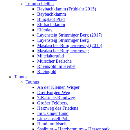
Traumschleifen
Baybachklamm (Frühjahr 2015)
Baybachklamm
Burgstadt-Pfad
Ehrbachklamm
Elfenlay
Layensteig Strimmiger Berg (2017)
Layensteig Strimmiger Berg
Masdascher Burgherrenweg (2015)
Masdascher Burgherrenweg
Mittelalterpfad
Murscher Eselsche
Rheingold im Herbst
Rheingold
Taunus
Taunus
An der Kleinen Wisper
Drei-Burgen-Weg
3-Kastelle-Rundweg
Großer Feldberg
Herzweg des Friedens
Im Usinger Land
Limeskastell Pohl
Rund um Idstein
Saalburg – Herzbergturm – Hessenpark