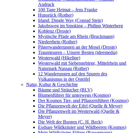
Andrack
100 Tage Heimat – Jens Franke
Hunsrück (Rother)
Irland: Dingle Way (Conrad Stein)
Jakobsweg im Smoking – Philipp Winterberg
Koblenz (Droste)
Mystische Pfade am Rhein (Bruckmann)
Niederrhein (Rother)
Pilgerwanderungen an der Mosel (Droste)
Traumtouren – Unsere Besten (ideemedia)
Westerwald (Hikeline)
Westerwald mit Siebengebirge, Mittelrhein und
Naturpark Nassau (Rother)
12 Wanderungen auf den Spuren des
Vulkanismus in der Osteifel
Natur, Kultur & Geschichte
Bäume und Sträucher (BLV)
Blumenführer für unterwegs (Kosmos)
Der Kosmos Tier- und Pflanzenführer (Kosmos)
Die Pflanzenwelt der Eifel (Quelle & Meyer)
Die Pflanzenwelt im Westerwald (Quelle &
Meyer)
Die Welt der Burgen (C. H. Beck)
Essbare Wildkräuter und Wildbeeren (Kosmos)
Mein Wildkräuter-Führer (Bassermann)