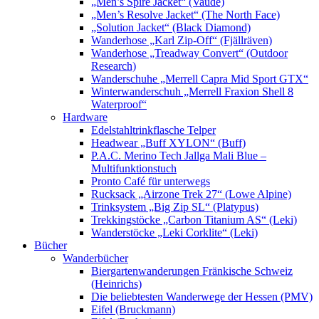
„Men’s Spire Jacket“ (Vaude)
„Men’s Resolve Jacket“ (The North Face)
„Solution Jacket“ (Black Diamond)
Wanderhose „Karl Zip-Off“ (Fjällräven)
Wanderhose „Treadway Convert“ (Outdoor
Research)
Wanderschuhe „Merrell Capra Mid Sport GTX“
Winterwanderschuh „Merrell Fraxion Shell 8
Waterproof“
Hardware
Edelstahltrinkflasche Telper
Headwear „Buff XYLON“ (Buff)
P.A.C. Merino Tech Jallga Mali Blue –
Multifunktionstuch
Pronto Café für unterwegs
Rucksack „Airzone Trek 27“ (Lowe Alpine)
Trinksystem „Big Zip SL“ (Platypus)
Trekkingstöcke „Carbon Titanium AS“ (Leki)
Wanderstöcke „Leki Corklite“ (Leki)
Bücher
Wanderbücher
Biergartenwanderungen Fränkische Schweiz
(Heinrichs)
Die beliebtesten Wanderwege der Hessen (PMV)
Eifel (Bruckmann)