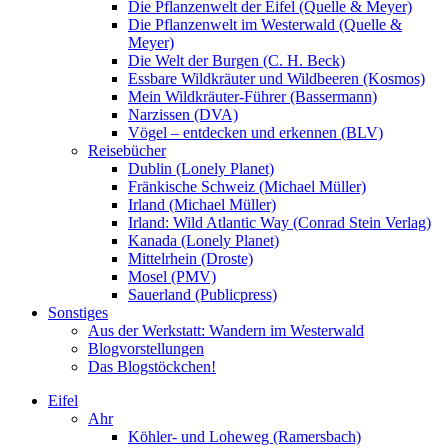
Die Pflanzenwelt der Eifel (Quelle & Meyer)
Die Pflanzenwelt im Westerwald (Quelle &
Meyer)
Die Welt der Burgen (C. H. Beck)
Essbare Wildkräuter und Wildbeeren (Kosmos)
Mein Wildkräuter-Führer (Bassermann)
Narzissen (DVA)
Vögel – entdecken und erkennen (BLV)
Reisebücher
Dublin (Lonely Planet)
Fränkische Schweiz (Michael Müller)
Irland (Michael Müller)
Irland: Wild Atlantic Way (Conrad Stein Verlag)
Kanada (Lonely Planet)
Mittelrhein (Droste)
Mosel (PMV)
Sauerland (Publicpress)
Sonstiges
Aus der Werkstatt: Wandern im Westerwald
Blogvorstellungen
Das Blogstöckchen!
Eifel
Ahr
Köhler- und Loheweg (Ramersbach)