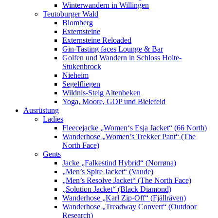
Winterwandern in Willingen
Teutoburger Wald
Blomberg
Externsteine
Externsteine Reloaded
Gin-Tasting faces Lounge & Bar
Golfen und Wandern in Schloss Holte-
Stukenbrock
Nieheim
Segelfliegen
Wildnis-Steig Altenbeken
Yoga, Moore, GOP und Bielefeld
Ausrüstung
Ladies
Fleecejacke „Women‘s Esja Jacket“ (66 North)
Wanderhose „Women’s Trekker Pant“ (The
North Face)
Gents
Jacke „Falkestind Hybrid“ (Norrøna)
„Men’s Spire Jacket“ (Vaude)
„Men’s Resolve Jacket“ (The North Face)
„Solution Jacket“ (Black Diamond)
Wanderhose „Karl Zip-Off“ (Fjällräven)
Wanderhose „Treadway Convert“ (Outdoor
Research)