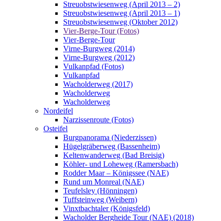
Streuobstwiesenweg (April 2013 – 2)
Streuobstwiesenweg (April 2013 – 1)
Streuobstwiesenweg (Oktober 2012)
Vier-Berge-Tour (Fotos)
Vier-Berge-Tour
Virne-Burgweg (2014)
Virne-Burgweg (2012)
Vulkanpfad (Fotos)
Vulkanpfad
Wacholderweg (2017)
Wacholderweg
Wacholderweg
Nordeifel
Narzissenroute (Fotos)
Osteifel
Burgpanorama (Niederzissen)
Hügelgräberweg (Bassenheim)
Keltenwanderweg (Bad Breisig)
Köhler- und Loheweg (Ramersbach)
Rodder Maar – Königssee (NAE)
Rund um Monreal (NAE)
Teufelsley (Hönningen)
Tuffsteinweg (Weibern)
Vinxtbachtaler (Königsfeld)
Wacholder Bergheide Tour (NAE) (2018)