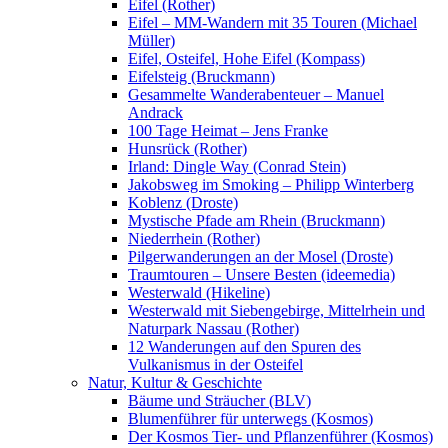
Eifel (Rother)
Eifel – MM-Wandern mit 35 Touren (Michael
Müller)
Eifel, Osteifel, Hohe Eifel (Kompass)
Eifelsteig (Bruckmann)
Gesammelte Wanderabenteuer – Manuel
Andrack
100 Tage Heimat – Jens Franke
Hunsrück (Rother)
Irland: Dingle Way (Conrad Stein)
Jakobsweg im Smoking – Philipp Winterberg
Koblenz (Droste)
Mystische Pfade am Rhein (Bruckmann)
Niederrhein (Rother)
Pilgerwanderungen an der Mosel (Droste)
Traumtouren – Unsere Besten (ideemedia)
Westerwald (Hikeline)
Westerwald mit Siebengebirge, Mittelrhein und
Naturpark Nassau (Rother)
12 Wanderungen auf den Spuren des
Vulkanismus in der Osteifel
Natur, Kultur & Geschichte
Bäume und Sträucher (BLV)
Blumenführer für unterwegs (Kosmos)
Der Kosmos Tier- und Pflanzenführer (Kosmos)