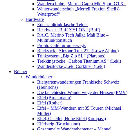
Wanderschuhe „Merrell Capra Mid Sport GTX“
Winterwanderschuh „Merrell Fraxion Shell 8
Waterproof“
Hardware
Edelstahltrinkflasche Telper
Headwear „Buff XYLON“ (Buff)
P.A.C. Merino Tech Jallga Mali Blue –
Multifunktionstuch
Pronto Café für unterwegs
Rucksack „Airzone Trek 27“ (Lowe Alpine)
Trinksystem „Big Zip SL“ (Platypus)
Trekkingstöcke „Carbon Titanium AS“ (Leki)
Wanderstöcke „Leki Corklite“ (Leki)
Bücher
Wanderbücher
Biergartenwanderungen Fränkische Schweiz
(Heinrichs)
Die beliebtesten Wanderwege der Hessen (PMV)
Eifel (Bruckmann)
Eifel (Rother)
Eifel – MM-Wandern mit 35 Touren (Michael
Müller)
Eifel, Osteifel, Hohe Eifel (Kompass)
Eifelsteig (Bruckmann)
Gesammelte Wanderabenteuer – Manuel