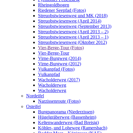
Rheingoldbogen
Riedener Seepfad (Fotos)
Streuobstwiesenweg und MK (2018)
Streuobstwiesenweg (April 2014)
Streuobstwiesenweg (September 2013)
Streuobstwiesenweg (April 2013 – 2)
Streuobstwiesenweg (April 2013 – 1)
Streuobstwiesenweg (Oktober 2012)
Vier-Berge-Tour (Fotos)
Vier-Berge-Tour
Virne-Burgweg (2014)
Virne-Burgweg (2012)
Vulkanpfad (Fotos)
Vulkanpfad
Wacholderweg (2017)
Wacholderweg
Wacholderweg
Nordeifel
Narzissenroute (Fotos)
Osteifel
Burgpanorama (Niederzissen)
Hügelgräberweg (Bassenheim)
Keltenwanderweg (Bad Breisig)
Köhler- und Loheweg (Ramersbach)