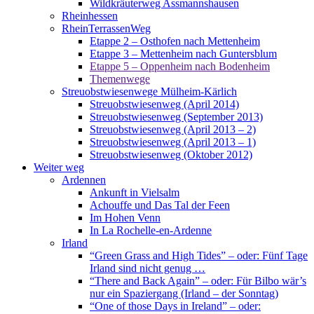
Wildkräuterweg Assmannshausen
Rheinhessen
RheinTerrassenWeg
Etappe 2 – Osthofen nach Mettenheim
Etappe 3 – Mettenheim nach Guntersblum
Etappe 5 – Oppenheim nach Bodenheim
Themenwege
Streuobstwiesenwege Mülheim-Kärlich
Streuobstwiesenweg (April 2014)
Streuobstwiesenweg (September 2013)
Streuobstwiesenweg (April 2013 – 2)
Streuobstwiesenweg (April 2013 – 1)
Streuobstwiesenweg (Oktober 2012)
Weiter weg
Ardennen
Ankunft in Vielsalm
Achouffe und Das Tal der Feen
Im Hohen Venn
In La Rochelle-en-Ardenne
Irland
“Green Grass and High Tides” – oder: Fünf Tage
Irland sind nicht genug …
“There and Back Again” – oder: Für Bilbo wär’s
nur ein Spaziergang (Irland – der Sonntag)
“One of those Days in Ireland” – oder: