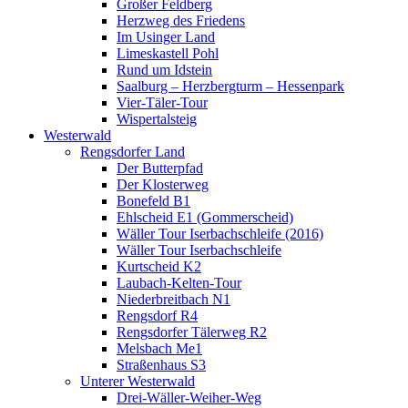
Großer Feldberg
Herzweg des Friedens
Im Usinger Land
Limeskastell Pohl
Rund um Idstein
Saalburg – Herzbergturm – Hessenpark
Vier-Täler-Tour
Wispertalsteig
Westerwald
Rengsdorfer Land
Der Butterpfad
Der Klosterweg
Bonefeld B1
Ehlscheid E1 (Gommerscheid)
Wäller Tour Iserbachschleife (2016)
Wäller Tour Iserbachschleife
Kurtscheid K2
Laubach-Kelten-Tour
Niederbreitbach N1
Rengsdorf R4
Rengsdorfer Tälerweg R2
Melsbach Me1
Straßenhaus S3
Unterer Westerwald
Drei-Wäller-Weiher-Weg