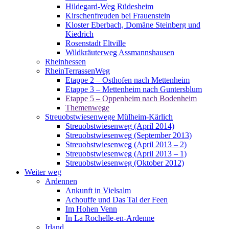
Hildegard-Weg Rüdesheim
Kirschenfreuden bei Frauenstein
Kloster Eberbach, Domäne Steinberg und
Kiedrich
Rosenstadt Eltville
Wildkräuterweg Assmannshausen
Rheinhessen
RheinTerrassenWeg
Etappe 2 – Osthofen nach Mettenheim
Etappe 3 – Mettenheim nach Guntersblum
Etappe 5 – Oppenheim nach Bodenheim
Themenwege
Streuobstwiesenwege Mülheim-Kärlich
Streuobstwiesenweg (April 2014)
Streuobstwiesenweg (September 2013)
Streuobstwiesenweg (April 2013 – 2)
Streuobstwiesenweg (April 2013 – 1)
Streuobstwiesenweg (Oktober 2012)
Weiter weg
Ardennen
Ankunft in Vielsalm
Achouffe und Das Tal der Feen
Im Hohen Venn
In La Rochelle-en-Ardenne
Irland