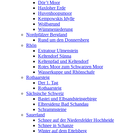
Dör’t Moor
Haxloher Erde
Huvenhoopsmoor
Kempowskis Idylle
Wolfsgrund
Wümmeniederung
Nordpfälzer Bergland
Rund um den Donnersberg
Rhön
Extratour Ulmenstein
Keltendorf Sünna
Keltenpfad und Keltendorf
Rotes Moor zum Schwarzen Moor
Wasserkuppe und Rhönschafe
Rothaarsteig
Der 1. Tag
Rothaarsteig
Sächsische Schweiz
Bastei und Elbsandsteingebirge
Elbresidenz Bad Schandau
Schrammsteine
Sauerland
Schnee auf der Niedersfelder Hochheide
Schnee in Schanze
Winter auf dem Ettelsberg