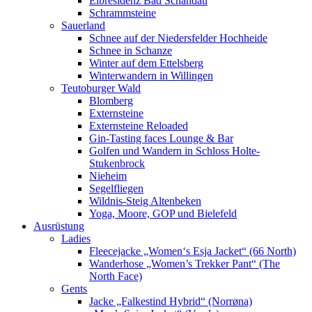
Elbresidenz Bad Schandau
Schrammsteine
Sauerland
Schnee auf der Niedersfelder Hochheide
Schnee in Schanze
Winter auf dem Ettelsberg
Winterwandern in Willingen
Teutoburger Wald
Blomberg
Externsteine
Externsteine Reloaded
Gin-Tasting faces Lounge & Bar
Golfen und Wandern in Schloss Holte-
Stukenbrock
Nieheim
Segelfliegen
Wildnis-Steig Altenbeken
Yoga, Moore, GOP und Bielefeld
Ausrüstung
Ladies
Fleecejacke „Women‘s Esja Jacket“ (66 North)
Wanderhose „Women’s Trekker Pant“ (The
North Face)
Gents
Jacke „Falkestind Hybrid“ (Norrøna)