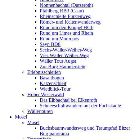
Nonnenbachtal (Datzeroth)
Pfahlberg RB3 (Caan)
Rheinschleife Fürstenweg
Römer- und Keltenwanderweg
Rund um den Köppel HG6
Rund um Limes und Rhein
Rund um Monrepos
Sayn BD8
Sechs-Wäller-Weiher-Weg
Vier-Wäller-Weiher-Weg
Wäller Tour Augst
Zur Burg Hammerstein
Erlebnisschleifen
Basaltbogen
Katzenschleif
Wiedblick-Tour
Hoher Westerwald
Das Elbbachtal bei Elkenroth
Schneeschuhwandern auf der Fuchskaute
Wällertouren
Mosel
Mosel
Buchsbaumwanderweg und Traumpfad Eltzer
Burgpanorama