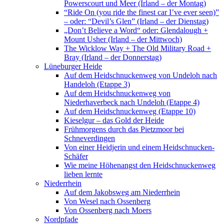
Powerscourt und Meer (Irland – der Montag)
“Ride On (you ride the finest car I’ve ever seen)”
– oder: “Devil’s Glen” (Irland – der Dienstag)
„Don’t Believe a Word“ oder: Glendalough +
Mount Usher (Irland – der Mittwoch)
The Wicklow Way + The Old Military Road +
Bray (Irland – der Donnerstag)
Lüneburger Heide
Auf dem Heidschnuckenweg von Undeloh nach
Handeloh (Etappe 3)
Auf dem Heidschnuckenweg von
Niederhaverbeck nach Undeloh (Etappe 4)
Auf dem Heidschnuckenweg (Etappe 10)
Kieselgur – das Gold der Heide
Frühmorgens durch das Pietzmoor bei
Schneverdingen
Von einer Heidjerin und einem Heidschnucken-
Schäfer
Wie meine Höhenangst den Heidschnuckenweg
lieben lernte
Niederrhein
Auf dem Jakobsweg am Niederrhein
Von Wesel nach Ossenberg
Von Ossenberg nach Moers
Nordpfade