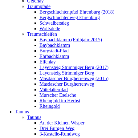
Geierlay
Traumpfade
Bergschluchtenpfad Ehrenburg (2018)
Bergschluchtenweg Ehrenburg
Schwalberstieg
Wolfsdelle
Traumschleifen
Baybachklamm (Frühjahr 2015)
Baybachklamm
Burgstadt-Pfad
Ehrbachklamm
Elfenlay
Layensteig Strimmiger Berg (2017)
Layensteig Strimmiger Berg
Masdascher Burgherrenweg (2015)
Masdascher Burgherrenweg
Mittelalterpfad
Murscher Eselsche
Rheingold im Herbst
Rheingold
Taunus
Taunus
An der Kleinen Wisper
Drei-Burgen-Weg
3-Kastelle-Rundweg