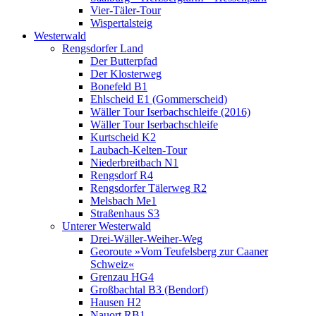
Vier-Täler-Tour
Wispertalsteig
Westerwald
Rengsdorfer Land
Der Butterpfad
Der Klosterweg
Bonefeld B1
Ehlscheid E1 (Gommerscheid)
Wäller Tour Iserbachschleife (2016)
Wäller Tour Iserbachschleife
Kurtscheid K2
Laubach-Kelten-Tour
Niederbreitbach N1
Rengsdorf R4
Rengsdorfer Tälerweg R2
Melsbach Me1
Straßenhaus S3
Unterer Westerwald
Drei-Wäller-Weiher-Weg
Georoute »Vom Teufelsberg zur Caaner
Schweiz«
Grenzau HG4
Großbachtal B3 (Bendorf)
Hausen H2
Nauort RB1