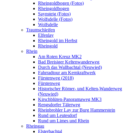
Rheingoldbogen (Fotos)
Rheingoldbogen
Saynsteig (Fotos)
Wolfsdelle (Fotos)
Wolfsdelle
Traumschleifen
Elfenlay
Rheingold im Herbst
Rheingold
Rhein
Am Roten Kreuz MK2
Bad Breisiger Keltenwanderweg
Durch das Wallbachtal (Neuwied)
Fahrradtour am Kernkraftwerk
Fürstenweg (2018)
Fürstenweg
Historischer Römer- und Kelten-Wanderweg
(Neuwied)
Kirschblüten-Panoramaweg MK3
Rengsdorfer Tälerweg
Rheinbrohler Lay zur Burg Hammerstein
Rund um Leutesdorf
Rund um Limes und Rhein
Rheingau
Elsterbachtal