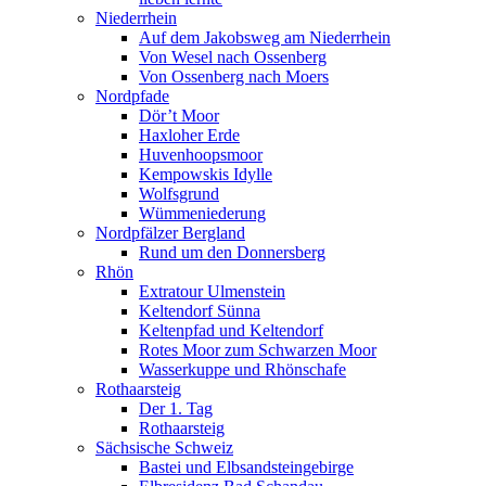
Niederrhein
Auf dem Jakobsweg am Niederrhein
Von Wesel nach Ossenberg
Von Ossenberg nach Moers
Nordpfade
Dör’t Moor
Haxloher Erde
Huvenhoopsmoor
Kempowskis Idylle
Wolfsgrund
Wümmeniederung
Nordpfälzer Bergland
Rund um den Donnersberg
Rhön
Extratour Ulmenstein
Keltendorf Sünna
Keltenpfad und Keltendorf
Rotes Moor zum Schwarzen Moor
Wasserkuppe und Rhönschafe
Rothaarsteig
Der 1. Tag
Rothaarsteig
Sächsische Schweiz
Bastei und Elbsandsteingebirge