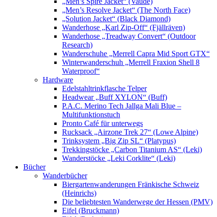
„Men’s Spire Jacket“ (Vaude)
„Men’s Resolve Jacket“ (The North Face)
„Solution Jacket“ (Black Diamond)
Wanderhose „Karl Zip-Off“ (Fjällräven)
Wanderhose „Treadway Convert“ (Outdoor
Research)
Wanderschuhe „Merrell Capra Mid Sport GTX“
Winterwanderschuh „Merrell Fraxion Shell 8
Waterproof“
Hardware
Edelstahltrinkflasche Telper
Headwear „Buff XYLON“ (Buff)
P.A.C. Merino Tech Jallga Mali Blue –
Multifunktionstuch
Pronto Café für unterwegs
Rucksack „Airzone Trek 27“ (Lowe Alpine)
Trinksystem „Big Zip SL“ (Platypus)
Trekkingstöcke „Carbon Titanium AS“ (Leki)
Wanderstöcke „Leki Corklite“ (Leki)
Bücher
Wanderbücher
Biergartenwanderungen Fränkische Schweiz
(Heinrichs)
Die beliebtesten Wanderwege der Hessen (PMV)
Eifel (Bruckmann)