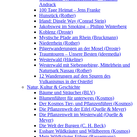
Andrack
100 Tage Heimat – Jens Franke
Hunsrück (Rother)
Irland: Dingle Way (Conrad Stein)
Jakobsweg im Smoking – Philipp Winterberg
Koblenz (Droste)
Mystische Pfade am Rhein (Bruckmann)
Niederrhein (Rother)
Pilgerwanderungen an der Mosel (Droste)
Traumtouren – Unsere Besten (ideemedia)
Westerwald (Hikeline)
Westerwald mit Siebengebirge, Mittelrhein und
Naturpark Nassau (Rother)
12 Wanderungen auf den Spuren des
Vulkanismus in der Osteifel
Natur, Kultur & Geschichte
Bäume und Sträucher (BLV)
Blumenführer für unterwegs (Kosmos)
Der Kosmos Tier- und Pflanzenführer (Kosmos)
Die Pflanzenwelt der Eifel (Quelle & Meyer)
Die Pflanzenwelt im Westerwald (Quelle &
Meyer)
Die Welt der Burgen (C. H. Beck)
Essbare Wildkräuter und Wildbeeren (Kosmos)
Mein Wildkräuter-Führer (Bassermann)