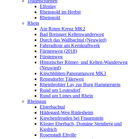
Traumschleifen
Elfenlay
Rheingold im Herbst
Rheingold
Rhein
Am Roten Kreuz MK2
Bad Breisiger Keltenwanderweg
Durch das Wallbachtal (Neuwied)
Fahrradtour am Kernkraftwerk
Fürstenweg (2018)
Fürstenweg
Historischer Römer- und Kelten-Wanderweg
(Neuwied)
Kirschblüten-Panoramaweg MK3
Rengsdorfer Tälerweg
Rheinbrohler Lay zur Burg Hammerstein
Rund um Leutesdorf
Rund um Limes und Rhein
Rheingau
Elsterbachtal
Hildegard-Weg Rüdesheim
Kirschenfreuden bei Frauenstein
Kloster Eberbach, Domäne Steinberg und
Kiedrich
Rosenstadt Eltville