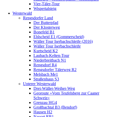
Vier-Täler-Tour
Wispertalsteig
Westerwald
Rengsdorfer Land
Der Butterpfad
Der Klosterweg
Bonefeld B1
Ehlscheid E1 (Gommerscheid)
Wäller Tour Iserbachschleife (2016)
Wäller Tour Iserbachschleife
Kurtscheid K2
Laubach-Kelten-Tour
Niederbreitbach N1
Rengsdorf R4
Rengsdorfer Tälerweg R2
Melsbach Me1
Straßenhaus S3
Unterer Westerwald
Drei-Wäller-Weiher-Weg
Georoute »Vom Teufelsberg zur Caaner
Schweiz«
Grenzau HG4
Großbachtal B3 (Bendorf)
Hausen H2
Nauort RB1