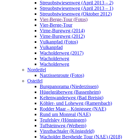
Streuobstwiesenweg (April 2013 – 2)
Streuobstwiesenweg (April 2013 – 1)
Streuobstwiesenweg (Oktober 2012)
Vier-Berge-Tour (Fotos)
Vier-Berge-Tour
Virne-Burgweg (2014)
Virne-Burgweg (2012)
Vulkanpfad (Fotos)
Vulkanpfad
Wacholderweg (2017)
Wacholderweg
Wacholderweg
Nordeifel
Narzissenroute (Fotos)
Osteifel
Burgpanorama (Niederzissen)
Hügelgräberweg (Bassenheim)
Keltenwanderweg (Bad Breisig)
Köhler- und Loheweg (Ramersbach)
Rodder Maar – Königssee (NAE)
Rund um Monreal (NAE)
Teufelsley (Hönningen)
Tuffsteinweg (Weibern)
Vinxtbachtaler (Königsfeld)
Wacholder Bergheide Tour (NAE) (2018)