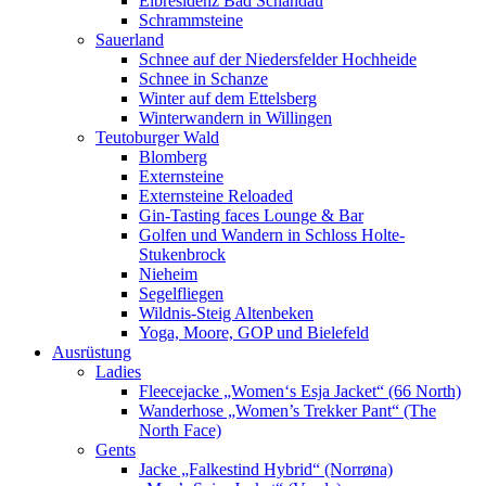
Elbresidenz Bad Schandau
Schrammsteine
Sauerland
Schnee auf der Niedersfelder Hochheide
Schnee in Schanze
Winter auf dem Ettelsberg
Winterwandern in Willingen
Teutoburger Wald
Blomberg
Externsteine
Externsteine Reloaded
Gin-Tasting faces Lounge & Bar
Golfen und Wandern in Schloss Holte-
Stukenbrock
Nieheim
Segelfliegen
Wildnis-Steig Altenbeken
Yoga, Moore, GOP und Bielefeld
Ausrüstung
Ladies
Fleecejacke „Women‘s Esja Jacket“ (66 North)
Wanderhose „Women’s Trekker Pant“ (The
North Face)
Gents
Jacke „Falkestind Hybrid“ (Norrøna)