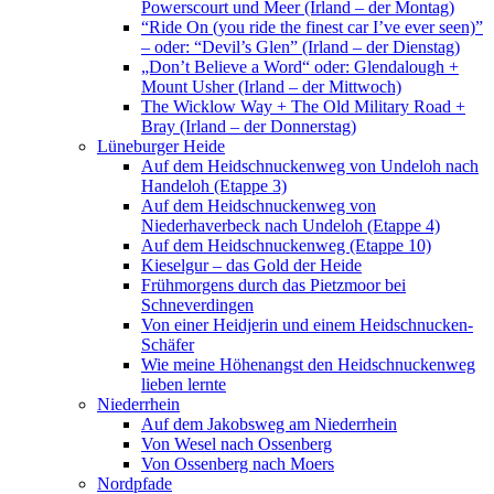
Powerscourt und Meer (Irland – der Montag)
“Ride On (you ride the finest car I’ve ever seen)”
– oder: “Devil’s Glen” (Irland – der Dienstag)
„Don’t Believe a Word“ oder: Glendalough +
Mount Usher (Irland – der Mittwoch)
The Wicklow Way + The Old Military Road +
Bray (Irland – der Donnerstag)
Lüneburger Heide
Auf dem Heidschnuckenweg von Undeloh nach
Handeloh (Etappe 3)
Auf dem Heidschnuckenweg von
Niederhaverbeck nach Undeloh (Etappe 4)
Auf dem Heidschnuckenweg (Etappe 10)
Kieselgur – das Gold der Heide
Frühmorgens durch das Pietzmoor bei
Schneverdingen
Von einer Heidjerin und einem Heidschnucken-
Schäfer
Wie meine Höhenangst den Heidschnuckenweg
lieben lernte
Niederrhein
Auf dem Jakobsweg am Niederrhein
Von Wesel nach Ossenberg
Von Ossenberg nach Moers
Nordpfade