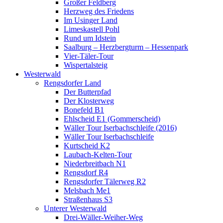
Großer Feldberg
Herzweg des Friedens
Im Usinger Land
Limeskastell Pohl
Rund um Idstein
Saalburg – Herzbergturm – Hessenpark
Vier-Täler-Tour
Wispertalsteig
Westerwald
Rengsdorfer Land
Der Butterpfad
Der Klosterweg
Bonefeld B1
Ehlscheid E1 (Gommerscheid)
Wäller Tour Iserbachschleife (2016)
Wäller Tour Iserbachschleife
Kurtscheid K2
Laubach-Kelten-Tour
Niederbreitbach N1
Rengsdorf R4
Rengsdorfer Tälerweg R2
Melsbach Me1
Straßenhaus S3
Unterer Westerwald
Drei-Wäller-Weiher-Weg