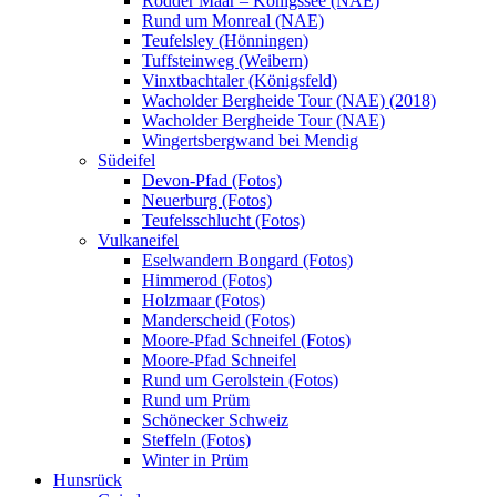
Rodder Maar – Königssee (NAE)
Rund um Monreal (NAE)
Teufelsley (Hönningen)
Tuffsteinweg (Weibern)
Vinxtbachtaler (Königsfeld)
Wacholder Bergheide Tour (NAE) (2018)
Wacholder Bergheide Tour (NAE)
Wingertsbergwand bei Mendig
Südeifel
Devon-Pfad (Fotos)
Neuerburg (Fotos)
Teufelsschlucht (Fotos)
Vulkaneifel
Eselwandern Bongard (Fotos)
Himmerod (Fotos)
Holzmaar (Fotos)
Manderscheid (Fotos)
Moore-Pfad Schneifel (Fotos)
Moore-Pfad Schneifel
Rund um Gerolstein (Fotos)
Rund um Prüm
Schönecker Schweiz
Steffeln (Fotos)
Winter in Prüm
Hunsrück