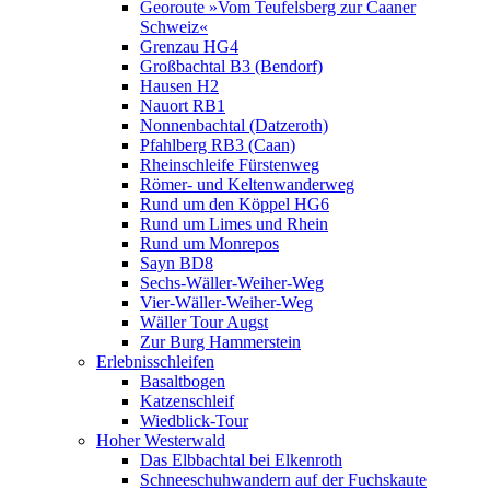
Georoute »Vom Teufelsberg zur Caaner
Schweiz«
Grenzau HG4
Großbachtal B3 (Bendorf)
Hausen H2
Nauort RB1
Nonnenbachtal (Datzeroth)
Pfahlberg RB3 (Caan)
Rheinschleife Fürstenweg
Römer- und Keltenwanderweg
Rund um den Köppel HG6
Rund um Limes und Rhein
Rund um Monrepos
Sayn BD8
Sechs-Wäller-Weiher-Weg
Vier-Wäller-Weiher-Weg
Wäller Tour Augst
Zur Burg Hammerstein
Erlebnisschleifen
Basaltbogen
Katzenschleif
Wiedblick-Tour
Hoher Westerwald
Das Elbbachtal bei Elkenroth
Schneeschuhwandern auf der Fuchskaute