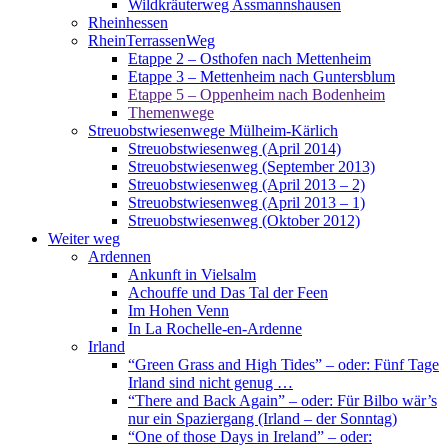
Wildkräuterweg Assmannshausen
Rheinhessen
RheinTerrassenWeg
Etappe 2 – Osthofen nach Mettenheim
Etappe 3 – Mettenheim nach Guntersblum
Etappe 5 – Oppenheim nach Bodenheim
Themenwege
Streuobstwiesenwege Mülheim-Kärlich
Streuobstwiesenweg (April 2014)
Streuobstwiesenweg (September 2013)
Streuobstwiesenweg (April 2013 – 2)
Streuobstwiesenweg (April 2013 – 1)
Streuobstwiesenweg (Oktober 2012)
Weiter weg
Ardennen
Ankunft in Vielsalm
Achouffe und Das Tal der Feen
Im Hohen Venn
In La Rochelle-en-Ardenne
Irland
“Green Grass and High Tides” – oder: Fünf Tage
Irland sind nicht genug …
“There and Back Again” – oder: Für Bilbo wär’s
nur ein Spaziergang (Irland – der Sonntag)
“One of those Days in Ireland” – oder: