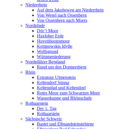
Niederrhein
Auf dem Jakobsweg am Niederrhein
Von Wesel nach Ossenberg
Von Ossenberg nach Moers
Nordpfade
Dör’t Moor
Haxloher Erde
Huvenhoopsmoor
Kempowskis Idylle
Wolfsgrund
Wümmeniederung
Nordpfälzer Bergland
Rund um den Donnersberg
Rhön
Extratour Ulmenstein
Keltendorf Sünna
Keltenpfad und Keltendorf
Rotes Moor zum Schwarzen Moor
Wasserkuppe und Rhönschafe
Rothaarsteig
Der 1. Tag
Rothaarsteig
Sächsische Schweiz
Bastei und Elbsandsteingebirge