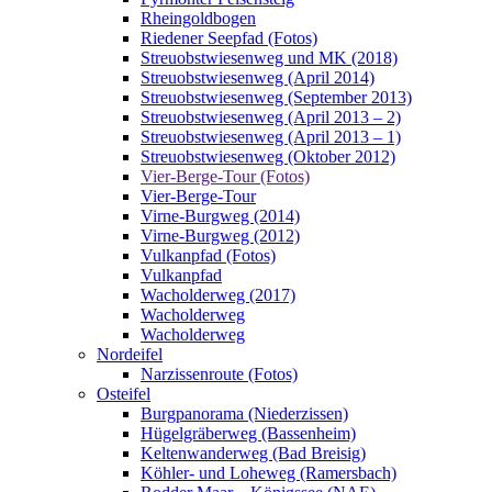
Rheingoldbogen
Riedener Seepfad (Fotos)
Streuobstwiesenweg und MK (2018)
Streuobstwiesenweg (April 2014)
Streuobstwiesenweg (September 2013)
Streuobstwiesenweg (April 2013 – 2)
Streuobstwiesenweg (April 2013 – 1)
Streuobstwiesenweg (Oktober 2012)
Vier-Berge-Tour (Fotos)
Vier-Berge-Tour
Virne-Burgweg (2014)
Virne-Burgweg (2012)
Vulkanpfad (Fotos)
Vulkanpfad
Wacholderweg (2017)
Wacholderweg
Wacholderweg
Nordeifel
Narzissenroute (Fotos)
Osteifel
Burgpanorama (Niederzissen)
Hügelgräberweg (Bassenheim)
Keltenwanderweg (Bad Breisig)
Köhler- und Loheweg (Ramersbach)