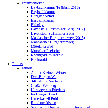
Traumschleifen
Baybachklamm (Frühjahr 2015)
Baybachklamm
Burgstadt-Pfad
Ehrbachklamm
Elfenlay
Layensteig Strimmiger Berg (2017)
Layensteig Strimmiger Berg
Masdascher Burgherrenweg (2015)
Masdascher Burgherrenweg
Mittelalterpfad
Murscher Eselsche
Rheingold im Herbst
Rheingold
Taunus
Taunus
An der Kleinen Wisper
Drei-Burgen-Weg
3-Kastelle-Rundweg
Großer Feldberg
Herzweg des Friedens
Im Usinger Land
Limeskastell Pohl
Rund um Idstein
Saalburg – Herzbergturm – Hessenpark