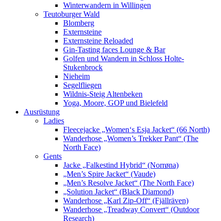
Winterwandern in Willingen
Teutoburger Wald
Blomberg
Externsteine
Externsteine Reloaded
Gin-Tasting faces Lounge & Bar
Golfen und Wandern in Schloss Holte-
Stukenbrock
Nieheim
Segelfliegen
Wildnis-Steig Altenbeken
Yoga, Moore, GOP und Bielefeld
Ausrüstung
Ladies
Fleecejacke „Women‘s Esja Jacket“ (66 North)
Wanderhose „Women’s Trekker Pant“ (The
North Face)
Gents
Jacke „Falkestind Hybrid“ (Norrøna)
„Men’s Spire Jacket“ (Vaude)
„Men’s Resolve Jacket“ (The North Face)
„Solution Jacket“ (Black Diamond)
Wanderhose „Karl Zip-Off“ (Fjällräven)
Wanderhose „Treadway Convert“ (Outdoor
Research)