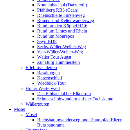
Nonnenbachtal (Datzeroth)
Pfahlberg RB3 (Caan)
Rheinschleife Fürstenweg
Römer- und Keltenwanderweg
Rund um den Köppel HG6
Rund um Limes und Rhein
Rund um Monrepos
Sayn BD8
Sechs-Wäller-Weiher-Weg
Vier-Wäller-Weiher-Weg
Wäller Tour Augst
Zur Burg Hammerstein
Erlebnisschleifen
Basaltbogen
Katzenschleif
Wiedblick-Tour
Hoher Westerwald
Das Elbbachtal bei Elkenroth
Schneeschuhwandern auf der Fuchskaute
Wällertouren
Mosel
Mosel
Buchsbaumwanderweg und Traumpfad Eltzer
Burgpanorama