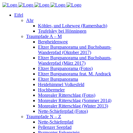
Eifel
Ahr
Köhler- und Loheweg (Ramersbach)
Teufelsley bei Hönningen
Traumpfade A – M
Bergheidenweg
Eltzer Burgpanorama und Buchsbaum-
Wanderpfad (Oktober 2017)
Eltzer Burgpanorama und Buchsbaum-
Wanderpfad (März 2017)
Eltzer Burgpanorama (Fotos)
Eltzer Burgpanorama feat. M. Andrack
Eltzer Burgpanorama
Heidehimmel Volkesfeld
Hochbermeler
Monrealer Ritterschlag (Fotos)
Monrealer Ritterschlag (Sommer 2014)
Monrealer Ritterschlag (Winter 2013)
Nette-Schieferpfad (Fotos)
Traumpfade N – Z
Nette-Schieferpfad
Pellenzer Seepfad
Pyrmonter Felsensteig