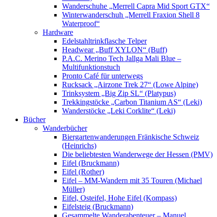
Wanderschuhe „Merrell Capra Mid Sport GTX“
Winterwanderschuh „Merrell Fraxion Shell 8
Waterproof“
Hardware
Edelstahltrinkflasche Telper
Headwear „Buff XYLON“ (Buff)
P.A.C. Merino Tech Jallga Mali Blue –
Multifunktionstuch
Pronto Café für unterwegs
Rucksack „Airzone Trek 27“ (Lowe Alpine)
Trinksystem „Big Zip SL“ (Platypus)
Trekkingstöcke „Carbon Titanium AS“ (Leki)
Wanderstöcke „Leki Corklite“ (Leki)
Bücher
Wanderbücher
Biergartenwanderungen Fränkische Schweiz
(Heinrichs)
Die beliebtesten Wanderwege der Hessen (PMV)
Eifel (Bruckmann)
Eifel (Rother)
Eifel – MM-Wandern mit 35 Touren (Michael
Müller)
Eifel, Osteifel, Hohe Eifel (Kompass)
Eifelsteig (Bruckmann)
Gesammelte Wanderabenteuer – Manuel