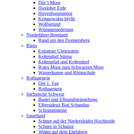
Dör’t Moor
Haxloher Erde
Huvenhoopsmoor
Kempowskis Idylle
Wolfsgrund
Wümmeniederung
Nordpfälzer Bergland
Rund um den Donnersberg
Rhön
Extratour Ulmenstein
Keltendorf Sünna
Keltenpfad und Keltendorf
Rotes Moor zum Schwarzen Moor
Wasserkuppe und Rhönschafe
Rothaarsteig
Der 1. Tag
Rothaarsteig
Sächsische Schweiz
Bastei und Elbsandsteingebirge
Elbresidenz Bad Schandau
Schrammsteine
Sauerland
Schnee auf der Niedersfelder Hochheide
Schnee in Schanze
Winter auf dem Ettelsberg