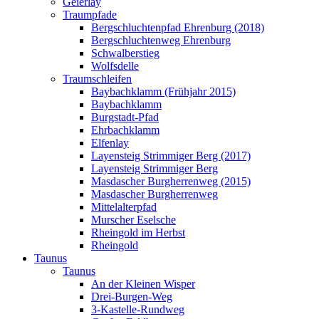
Geierlay
Traumpfade
Bergschluchtenpfad Ehrenburg (2018)
Bergschluchtenweg Ehrenburg
Schwalberstieg
Wolfsdelle
Traumschleifen
Baybachklamm (Frühjahr 2015)
Baybachklamm
Burgstadt-Pfad
Ehrbachklamm
Elfenlay
Layensteig Strimmiger Berg (2017)
Layensteig Strimmiger Berg
Masdascher Burgherrenweg (2015)
Masdascher Burgherrenweg
Mittelalterpfad
Murscher Eselsche
Rheingold im Herbst
Rheingold
Taunus
Taunus
An der Kleinen Wisper
Drei-Burgen-Weg
3-Kastelle-Rundweg