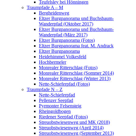
Teufelsley bei Hönningen
Traumpfade A – M
Bergheidenweg
Eltzer Burgpanorama und Buchsbaum-
Wanderpfad (Oktober 2017)
Eltzer Burgpanorama und Buchsbaum-
Wanderpfad (März 2017)
Eltzer Burgpanorama (Fotos)
Eltzer Burgpanorama feat. M. Andrack
Eltzer Burgpanorama
Heidehimmel Volkesfeld
Hochbermeler
Monrealer Ritterschlag (Fotos)
Monrealer Ritterschlag (Sommer 2014)
Monrealer Ritterschlag (Winter 2013)
Nette-Schieferpfad (Fotos)
Traumpfade N – Z
Nette-Schieferpfad
Pellenzer Seepfad
Pyrmonter Felsensteig
Rheingoldbogen
Riedener Seepfad (Fotos)
Streuobstwiesenweg und MK (2018)
Streuobstwiesenweg (April 2014)
Streuobstwiesenweg (September 2013)