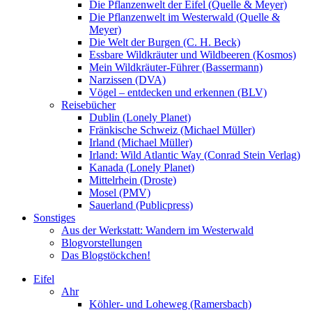
Die Pflanzenwelt der Eifel (Quelle & Meyer)
Die Pflanzenwelt im Westerwald (Quelle &
Meyer)
Die Welt der Burgen (C. H. Beck)
Essbare Wildkräuter und Wildbeeren (Kosmos)
Mein Wildkräuter-Führer (Bassermann)
Narzissen (DVA)
Vögel – entdecken und erkennen (BLV)
Reisebücher
Dublin (Lonely Planet)
Fränkische Schweiz (Michael Müller)
Irland (Michael Müller)
Irland: Wild Atlantic Way (Conrad Stein Verlag)
Kanada (Lonely Planet)
Mittelrhein (Droste)
Mosel (PMV)
Sauerland (Publicpress)
Sonstiges
Aus der Werkstatt: Wandern im Westerwald
Blogvorstellungen
Das Blogstöckchen!
Eifel
Ahr
Köhler- und Loheweg (Ramersbach)