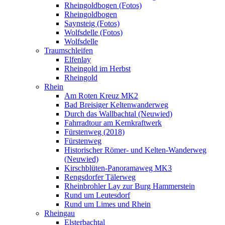
Rheingoldbogen (Fotos)
Rheingoldbogen
Saynsteig (Fotos)
Wolfsdelle (Fotos)
Wolfsdelle
Traumschleifen
Elfenlay
Rheingold im Herbst
Rheingold
Rhein
Am Roten Kreuz MK2
Bad Breisiger Keltenwanderweg
Durch das Wallbachtal (Neuwied)
Fahrradtour am Kernkraftwerk
Fürstenweg (2018)
Fürstenweg
Historischer Römer- und Kelten-Wanderweg
(Neuwied)
Kirschblüten-Panoramaweg MK3
Rengsdorfer Tälerweg
Rheinbrohler Lay zur Burg Hammerstein
Rund um Leutesdorf
Rund um Limes und Rhein
Rheingau
Elsterbachtal