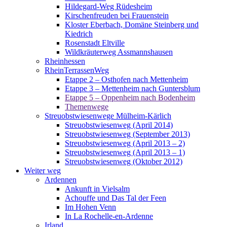
Hildegard-Weg Rüdesheim
Kirschenfreuden bei Frauenstein
Kloster Eberbach, Domäne Steinberg und
Kiedrich
Rosenstadt Eltville
Wildkräuterweg Assmannshausen
Rheinhessen
RheinTerrassenWeg
Etappe 2 – Osthofen nach Mettenheim
Etappe 3 – Mettenheim nach Guntersblum
Etappe 5 – Oppenheim nach Bodenheim
Themenwege
Streuobstwiesenwege Mülheim-Kärlich
Streuobstwiesenweg (April 2014)
Streuobstwiesenweg (September 2013)
Streuobstwiesenweg (April 2013 – 2)
Streuobstwiesenweg (April 2013 – 1)
Streuobstwiesenweg (Oktober 2012)
Weiter weg
Ardennen
Ankunft in Vielsalm
Achouffe und Das Tal der Feen
Im Hohen Venn
In La Rochelle-en-Ardenne
Irland