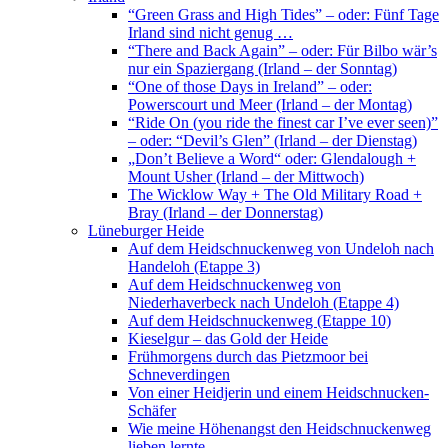
“Green Grass and High Tides” – oder: Fünf Tage
Irland sind nicht genug …
“There and Back Again” – oder: Für Bilbo wär’s
nur ein Spaziergang (Irland – der Sonntag)
“One of those Days in Ireland” – oder:
Powerscourt und Meer (Irland – der Montag)
“Ride On (you ride the finest car I’ve ever seen)”
– oder: “Devil’s Glen” (Irland – der Dienstag)
„Don’t Believe a Word“ oder: Glendalough +
Mount Usher (Irland – der Mittwoch)
The Wicklow Way + The Old Military Road +
Bray (Irland – der Donnerstag)
Lüneburger Heide
Auf dem Heidschnuckenweg von Undeloh nach
Handeloh (Etappe 3)
Auf dem Heidschnuckenweg von
Niederhaverbeck nach Undeloh (Etappe 4)
Auf dem Heidschnuckenweg (Etappe 10)
Kieselgur – das Gold der Heide
Frühmorgens durch das Pietzmoor bei
Schneverdingen
Von einer Heidjerin und einem Heidschnucken-
Schäfer
Wie meine Höhenangst den Heidschnuckenweg
lieben lernte