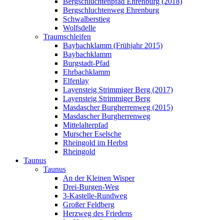
Bergschluchtenpfad Ehrenburg (2018)
Bergschluchtenweg Ehrenburg
Schwalberstieg
Wolfsdelle
Traumschleifen
Baybachklamm (Frühjahr 2015)
Baybachklamm
Burgstadt-Pfad
Ehrbachklamm
Elfenlay
Layensteig Strimmiger Berg (2017)
Layensteig Strimmiger Berg
Masdascher Burgherrenweg (2015)
Masdascher Burgherrenweg
Mittelalterpfad
Murscher Eselsche
Rheingold im Herbst
Rheingold
Taunus
Taunus
An der Kleinen Wisper
Drei-Burgen-Weg
3-Kastelle-Rundweg
Großer Feldberg
Herzweg des Friedens