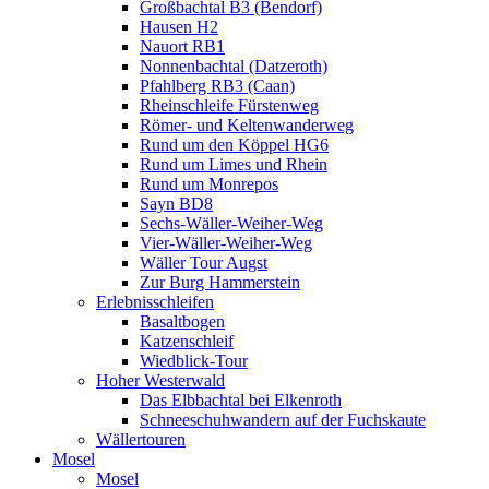
Großbachtal B3 (Bendorf)
Hausen H2
Nauort RB1
Nonnenbachtal (Datzeroth)
Pfahlberg RB3 (Caan)
Rheinschleife Fürstenweg
Römer- und Keltenwanderweg
Rund um den Köppel HG6
Rund um Limes und Rhein
Rund um Monrepos
Sayn BD8
Sechs-Wäller-Weiher-Weg
Vier-Wäller-Weiher-Weg
Wäller Tour Augst
Zur Burg Hammerstein
Erlebnisschleifen
Basaltbogen
Katzenschleif
Wiedblick-Tour
Hoher Westerwald
Das Elbbachtal bei Elkenroth
Schneeschuhwandern auf der Fuchskaute
Wällertouren
Mosel
Mosel