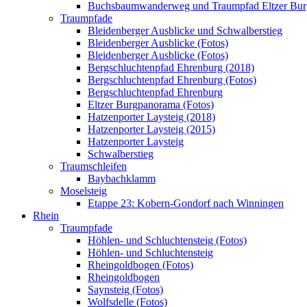
Buchsbaumwanderweg und Traumpfad Eltzer Bu
Traumpfade
Bleidenberger Ausblicke und Schwalberstieg
Bleidenberger Ausblicke (Fotos)
Bleidenberger Ausblicke (Fotos)
Bergschluchtenpfad Ehrenburg (2018)
Bergschluchtenpfad Ehrenburg (Fotos)
Bergschluchtenpfad Ehrenburg
Eltzer Burgpanorama (Fotos)
Hatzenporter Laysteig (2018)
Hatzenporter Laysteig (2015)
Hatzenporter Laysteig
Schwalberstieg
Traumschleifen
Baybachklamm
Moselsteig
Etappe 23: Kobern-Gondorf nach Winningen
Rhein
Traumpfade
Höhlen- und Schluchtensteig (Fotos)
Höhlen- und Schluchtensteig
Rheingoldbogen (Fotos)
Rheingoldbogen
Saynsteig (Fotos)
Wolfsdelle (Fotos)