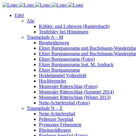
Eifel
Ahr
Köhler- und Loheweg (Ramersbach)
Teufelsley bei Hönningen
Traumpfade A – M
Bergheidenweg
Eltzer Burgpanorama und Buchsbaum-Wanderpfad
Eltzer Burgpanorama und Buchsbaum-Wanderpfad
Eltzer Burgpanorama (Fotos)
Eltzer Burgpanorama feat. M. Andrack
Eltzer Burgpanorama
Heidehimmel Volkesfeld
Hochbermeler
Monrealer Ritterschlag (Fotos)
Monrealer Ritterschlag (Sommer 2014)
Monrealer Ritterschlag (Winter 2013)
Nette-Schieferpfad (Fotos)
Traumpfade N – Z
Nette-Schieferpfad
Pellenzer Seepfad
Pyrmonter Felsensteig
Rheingoldbogen
Riedener Seepfad (Fotos)