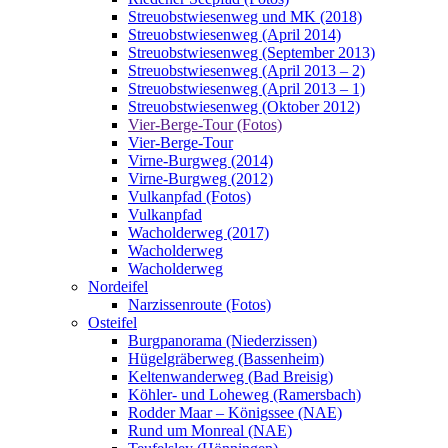
Streuobstwiesenweg und MK (2018)
Streuobstwiesenweg (April 2014)
Streuobstwiesenweg (September 2013)
Streuobstwiesenweg (April 2013 – 2)
Streuobstwiesenweg (April 2013 – 1)
Streuobstwiesenweg (Oktober 2012)
Vier-Berge-Tour (Fotos)
Vier-Berge-Tour
Virne-Burgweg (2014)
Virne-Burgweg (2012)
Vulkanpfad (Fotos)
Vulkanpfad
Wacholderweg (2017)
Wacholderweg
Wacholderweg
Nordeifel
Narzissenroute (Fotos)
Osteifel
Burgpanorama (Niederzissen)
Hügelgräberweg (Bassenheim)
Keltenwanderweg (Bad Breisig)
Köhler- und Loheweg (Ramersbach)
Rodder Maar – Königssee (NAE)
Rund um Monreal (NAE)