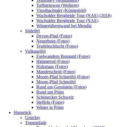
Teufelsley (Hönningen)
Tuffsteinweg (Weibern)
Vinxtbachtaler (Königsfeld)
Wacholder Bergheide Tour (NAE) (2018)
Wacholder Bergheide Tour (NAE)
Wingertsbergwand bei Mendig
Südeifel
Devon-Pfad (Fotos)
Neuerburg (Fotos)
Teufelsschlucht (Fotos)
Vulkaneifel
Eselwandern Bongard (Fotos)
Himmerod (Fotos)
Holzmaar (Fotos)
Manderscheid (Fotos)
Moore-Pfad Schneifel (Fotos)
Moore-Pfad Schneifel
Rund um Gerolstein (Fotos)
Rund um Prüm
Schönecker Schweiz
Steffeln (Fotos)
Winter in Prüm
Hunsrück
Geierlay
Traumpfade