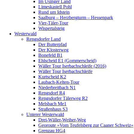
Im Usinger Land
Limeskastell Pohl
Rund um Idstein
Saalburg – Herzbergturm – Hessenpark
Vier-Täler-Tour
Wispertalsteig
Westerwald
Rengsdorfer Land
Der Butterpfad
Der Klosterweg
Bonefeld B1
Ehlscheid E1 (Gommerscheid)
Wäller Tour Iserbachschleife (2016)
Wäller Tour Iserbachschleife
Kurtscheid K2
Laubach-Kelten-Tour
Niederbreitbach N1
Rengsdorf R4
Rengsdorfer Tälerweg R2
Melsbach Me1
Straßenhaus S3
Unterer Westerwald
Drei-Wäller-Weiher-Weg
Georoute »Vom Teufelsberg zur Caaner Schweiz«
Grenzau HG4