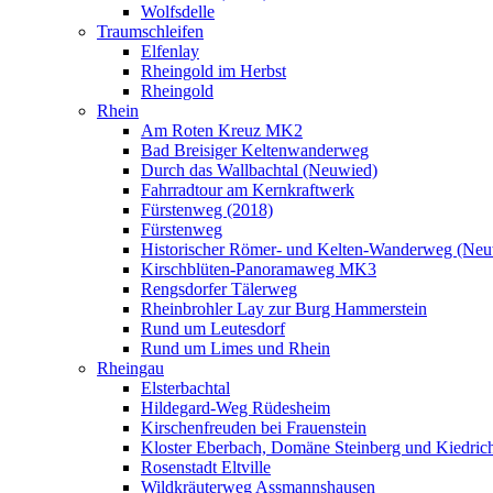
Wolfsdelle
Traumschleifen
Elfenlay
Rheingold im Herbst
Rheingold
Rhein
Am Roten Kreuz MK2
Bad Breisiger Keltenwanderweg
Durch das Wallbachtal (Neuwied)
Fahrradtour am Kernkraftwerk
Fürstenweg (2018)
Fürstenweg
Historischer Römer- und Kelten-Wanderweg (Neu
Kirschblüten-Panoramaweg MK3
Rengsdorfer Tälerweg
Rheinbrohler Lay zur Burg Hammerstein
Rund um Leutesdorf
Rund um Limes und Rhein
Rheingau
Elsterbachtal
Hildegard-Weg Rüdesheim
Kirschenfreuden bei Frauenstein
Kloster Eberbach, Domäne Steinberg und Kiedric
Rosenstadt Eltville
Wildkräuterweg Assmannshausen