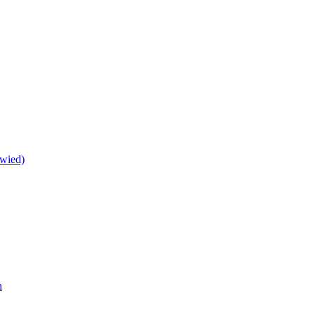
wied)
h